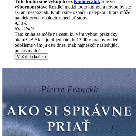
Túto knihu sme vykúpili cez
Knihovrátok
a je vo
výbornom stave.
Rozdiel medzi touto knihou a novou by ste
asi ani nespoznali. Knihu sme označili nálepkou, ktorá môže
na niektorých obaloch zanechať stopy.
9,30 €
Na sklade
Táto kniha sa môže na cestu ku vám vybrať prakticky
okamžite! Ak si ju objednáte do 13:00 v pracovný deň,
odošleme vám ju ešte dnes, inak najneskôr nasledujúci
pracovný deň.
Vložiť do košíka