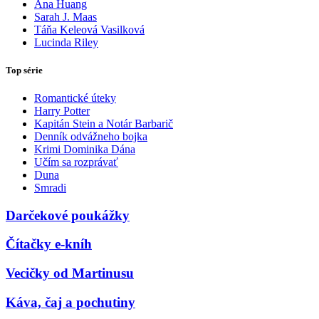
Ana Huang
Sarah J. Maas
Táňa Keleová Vasilková
Lucinda Riley
Top série
Romantické úteky
Harry Potter
Kapitán Stein a Notár Barbarič
Denník odvážneho bojka
Krimi Dominika Dána
Učím sa rozprávať
Duna
Smradi
Darčekové poukážky
Čítačky e-kníh
Vecičky od Martinusu
Káva, čaj a pochutiny