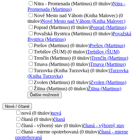
Nitra - Promenada (Martinus) (0 titulov)
Nitra -
Promenada (Martinus)
Nové Mesto nad Váhom (Kniha Malovec) (0
titulov)
Nové Mesto nad Váhom (Kniha Malovec)
Poprad (Martinus) (0 titulov)
Poprad (Martinus)
Považská Bystrica (Martinus) (0 titulov)
Považská
Bystrica (Martinus)
Prešov (Martinus) (0 titulov)
Prešov (Martinus)
Trebišov (ŠUM) (0 titulov)
Trebišov (ŠUM)
Trenčín (Martinus) (0 titulov)
Trenčín (Martinus)
Trnava (Martinus) (0 titulov)
Trnava (Martinus)
Turzovka (Kniha Turzovka) (0 titulov)
Turzovka
(Kniha Turzovka)
Zvolen (Martinus) (0 titulov)
Zvolen (Martinus)
Žilina (Martinus) (0 titulov)
Žilina (Martinus)
Ďalšie možnosti
Nové / čítané
nová (0 titulov)
nová
čítaná (0 titulov)
čítaná
čítaná - výborný stav (0 titulov)
čítaná - výborný stav
čítaná - mierne opotrebovaná (0 titulov)
čítaná - mierne
opotrebovaná