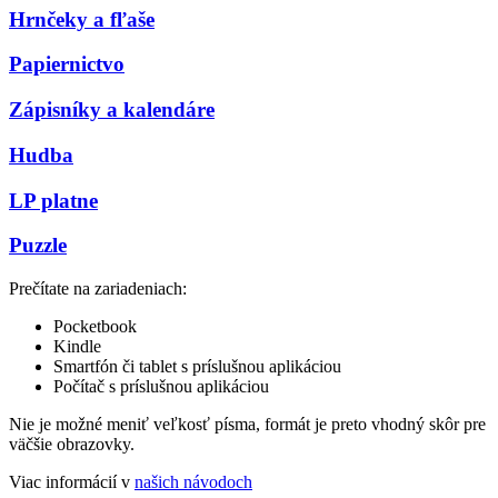
Hrnčeky a fľaše
Papiernictvo
Zápisníky a kalendáre
Hudba
LP platne
Puzzle
Prečítate na zariadeniach:
Pocketbook
Kindle
Smartfón či tablet s príslušnou aplikáciou
Počítač s príslušnou aplikáciou
Nie je možné meniť veľkosť písma, formát je preto vhodný skôr pre
väčšie obrazovky.
Viac informácií v
našich návodoch