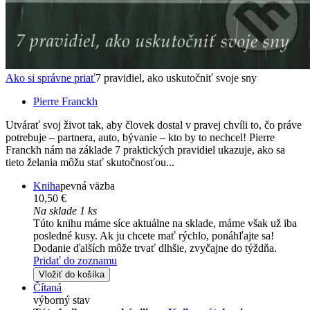
Ako si správne priať
7 pravidiel, ako uskutočniť svoje sny
Pierre Franckh
Utvárať svoj život tak, aby človek dostal v pravej chvíli to, čo práve
potrebuje – partnera, auto, bývanie – kto by to nechcel! Pierre
Franckh nám na základe 7 praktických pravidiel ukazuje, ako sa
tieto želania môžu stať skutočnosťou...
Kniha
pevná väzba
10,50 €
Na sklade 1 ks
Túto knihu máme síce aktuálne na sklade, máme však už iba
posledné kusy. Ak ju chcete mať rýchlo, ponáhľajte sa!
Dodanie ďalších môže trvať dlhšie, zvyčajne do týždňa.
Pridať do zoznamu
Vložiť do košíka
Čítaná
výborný stav