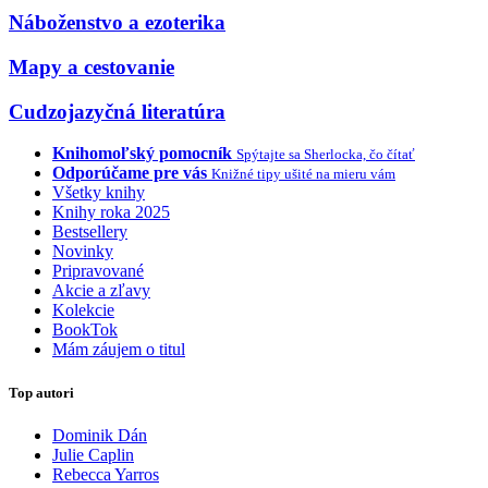
Náboženstvo a ezoterika
Mapy a cestovanie
Cudzojazyčná literatúra
Knihomoľský pomocník
Spýtajte sa Sherlocka, čo čítať
Odporúčame pre vás
Knižné tipy ušité na mieru vám
Všetky knihy
Knihy roka 2025
Bestsellery
Novinky
Pripravované
Akcie a zľavy
Kolekcie
BookTok
Mám záujem o titul
Top autori
Dominik Dán
Julie Caplin
Rebecca Yarros