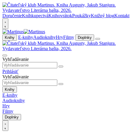
Doručenie
Kníhkupectvá
Knihovrátok
Poukážky
Knižný blog
Kontakt
E-knihy
Audioknihy
Hry
Filmy
Knihy
Doplnky
Vyhľadávanie
Prihlásiť
Vyhľadávanie
Knihy
E-knihy
Audioknihy
Hry
Filmy
Doplnky