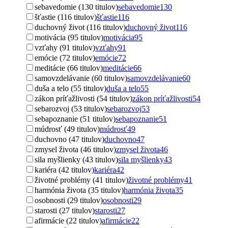
sebavedomie (130 titulov)
sebavedomie
130
šťastie (116 titulov)
šťastie
116
duchovný život (116 titulov)
duchovný život
116
motivácia (95 titulov)
motivácia
95
vzťahy (91 titulov)
vzťahy
91
emócie (72 titulov)
emócie
72
meditácie (66 titulov)
meditácie
66
samovzdelávanie (60 titulov)
samovzdelávanie
60
duša a telo (55 titulov)
duša a telo
55
zákon príťažlivosti (54 titulov)
zákon príťažlivosti
54
sebarozvoj (53 titulov)
sebarozvoj
53
sebapoznanie (51 titulov)
sebapoznanie
51
múdrosť (49 titulov)
múdrosť
49
duchovno (47 titulov)
duchovno
47
zmysel života (46 titulov)
zmysel života
46
sila myšlienky (43 titulov)
sila myšlienky
43
kariéra (42 titulov)
kariéra
42
životné problémy (41 titulov)
životné problémy
41
harmónia života (35 titulov)
harmónia života
35
osobnosti (29 titulov)
osobnosti
29
starosti (27 titulov)
starosti
27
afirmácie (22 titulov)
afirmácie
22