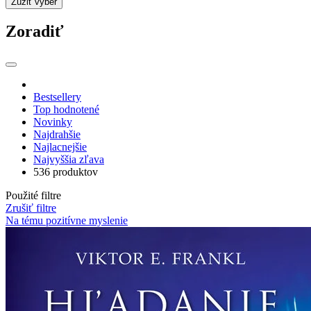
Zúžiť výber
Zoradiť
Bestsellery
Top hodnotené
Novinky
Najdrahšie
Najlacnejšie
Najvyššia zľava
536 produktov
Použité filtre
Zrušiť filtre
Na tému pozitívne myslenie