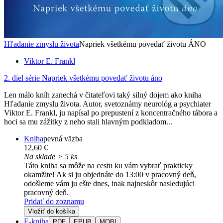
Hľadanie zmyslu života
Napriek všetkému povedať životu ÁNO
Viktor E. Frankl
2. diel série
Napriek všetkému povedať životu áno
Len málo kníh zanechá v čitateľovi taký silný dojem ako kniha
Hľadanie zmyslu života. Autor, svetoznámy neurológ a psychiater
Viktor E. Frankl, ju napísal po prepustení z koncentračného tábora a
hoci sa mu zážitky z neho stali hlavným podkladom...
Kniha
pevná väzba
12,60 €
Na sklade > 5 ks
Táto kniha sa môže na cestu ku vám vybrať prakticky
okamžite! Ak si ju objednáte do 13:00 v pracovný deň,
odošleme vám ju ešte dnes, inak najneskôr nasledujúci
pracovný deň.
Pridať do zoznamu
Vložiť do košíka
E-kniha
PDF
EPUB
MOBI