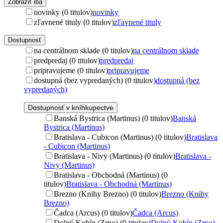
Zobraziť iba
novinky (0 titulov)
novinky
zľavnené tituly (0 titulov)
zľavnené tituly
Dostupnosť
na centrálnom sklade (0 titulov)
na centrálnom sklade
predpredaj (0 titulov)
predpredaj
pripravujeme (0 titulov)
pripravujeme
dostupná (bez vypredaných) (0 titulov)
dostupná (bez
vypredaných)
Dostupnosť v kníhkupectve
Banská Bystrica (Martinus) (0 titulov)
Banská
Bystrica (Martinus)
Bratislava - Cubicon (Martinus) (0 titulov)
Bratislava
- Cubicon (Martinus)
Bratislava - Nivy (Martinus) (0 titulov)
Bratislava -
Nivy (Martinus)
Bratislava - Obchodná (Martinus) (0
titulov)
Bratislava - Obchodná (Martinus)
Brezno (Knihy Brezno) (0 titulov)
Brezno (Knihy
Brezno)
Čadca (Arcus) (0 titulov)
Čadca (Arcus)
Dolný Kubín (Zrno) (0 titulov)
Dolný Kubín (Zrno)