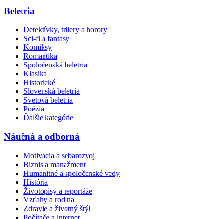
Beletria
Detektívky, trilery a horory
Sci-fi a fantasy
Komiksy
Romantika
Spoločenská beletria
Klasika
Historické
Slovenská beletria
Svetová beletria
Poézia
Ďalšie kategórie
Náučná a odborná
Motivácia a sebarozvoj
Biznis a manažment
Humanitné a spoločenské vedy
História
Životopisy a reportáže
Vzťahy a rodina
Zdravie a životný štýl
Počítače a internet