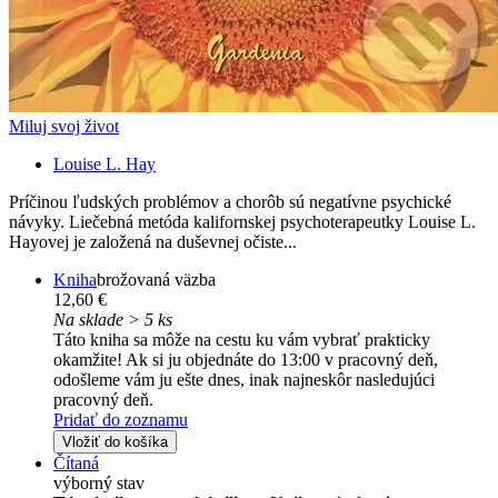
Miluj svoj život
Louise L. Hay
Príčinou ľudských problémov a chorôb sú negatívne psychické
návyky. Liečebná metóda kalifornskej psychoterapeutky Louise L.
Hayovej je založená na duševnej očiste...
Kniha
brožovaná väzba
12,60 €
Na sklade > 5 ks
Táto kniha sa môže na cestu ku vám vybrať prakticky
okamžite! Ak si ju objednáte do 13:00 v pracovný deň,
odošleme vám ju ešte dnes, inak najneskôr nasledujúci
pracovný deň.
Pridať do zoznamu
Vložiť do košíka
Čítaná
výborný stav