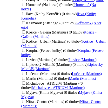
Humenné (Na korze) (0 titulov)
Humenné (Na
korze)
Ilava (Knihy Kornélia) (0 titulov)
Ilava (Knihy
Kornélia)
Kežmarok (Alter ego) (0 titulov)
Kežmarok (Alter
ego)
Košice - Galéria (Martinus) (0 titulov)
Košice -
Galéria (Martinus)
Košice - Urban (Martinus) (0 titulov)
Košice - Urban
(Martinus)
Krupina (Ferove knihy) (0 titulov)
Krupina (Ferove
knihy)
Levice (Martinus) (0 titulov)
Levice (Martinus)
Liptovský Mikuláš (Martinus) (0 titulov)
Liptovský
Mikuláš (Martinus)
Lučenec (Martinus) (0 titulov)
Lučenec (Martinus)
Martin (Martinus) (0 titulov)
Martin (Martinus)
Michalovce - ATRIUM (Martinus) (0
titulov)
Michalovce - ATRIUM (Martinus)
Myjava (Kniha Myjava) (0 titulov)
Myjava (Kniha
Myjava)
Nitra - Centro (Martinus) (0 titulov)
Nitra - Centro
(Martinus)