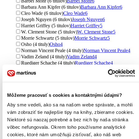
Bärbel Mohr (6 titulov)
Bärbel Mohr
6
Barbara Ann Kipfer (6 titulov)
Barbara Ann Kipfer
6
Cleo Wade (6 titulov)
Cleo Wade
6
Joseph Nguyen (6 titulov)
Joseph Nguyen
6
Harriet Griffey (5 titulov)
Harriet Griffey
5
W. Clement Stone (5 titulov)
W. Clement Stone
5
Morrie Schwartz (5 titulov)
Morrie Schwartz
5
Osho (4 tituly)
Osho
4
Norman Vincent Peale (4 tituly)
Norman Vincent Peale
4
Vadim Zeland (4 tituly)
Vadim Zeland
4
Ruediger Schache (4 tituly)
Ruediger Schache
4
Ďalšie možnosti
Vydavateľstvo
Pragma (66 titulov)
Pragma
66
Grada (61 titulov)
Grada
61
Môžeme pracovať s cookies a kontaktnými údajmi?
ANAG (27 titulov)
ANAG
27
Aby sme vedeli, ako sa na našom webe správate, a mohli
BETA - Dobrovský (20 titulov)
BETA - Dobrovský
20
Synergie (18 titulov)
Synergie
18
vám zobraziť tie najlepšie tipy na knihy, zbierame cookies.
Ikar (14 titulov)
Ikar
14
Niektoré sú naozaj potrebné a bez nich by naša stránka
Metafora (13 titulov)
Metafora
13
vôbec nefungovala. Okrem toho používame analytické
Portál (11 titulov)
Portál
11
cookies, ktoré nám umožňujú zisťovať, ako náš web
Edice knihy Omega (10 titulov)
Edice knihy Omega
10