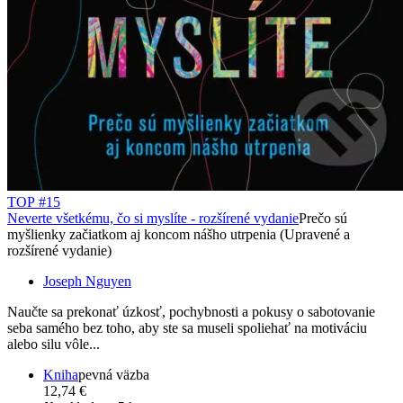
TOP #15
Neverte všetkému, čo si myslíte - rozšírené vydanie
Prečo sú
myšlienky začiatkom aj koncom nášho utrpenia (Upravené a
rozšírené vydanie)
Joseph Nguyen
Naučte sa prekonať úzkosť, pochybnosti a pokusy o sabotovanie
seba samého bez toho, aby ste sa museli spoliehať na motiváciu
alebo silu vôle...
Kniha
pevná väzba
12,74 €