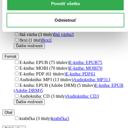
Povoliť všetko
Väzba
brožovaná väzba (190 titulov)
brožovaná väzba
190
pevná väzba (174 titulov)
pevná väzba
174
Odmietnuť
pevná väzba s prebalom (27 titulov)
pevná väzba s
prebalom
27
šitá väzba (3 tituly)
šitá väzba
3
flexi (1 titul)
flexi
1
Ďalšie možnosti
Formát
E-kniha: EPUB (75 titulov)
E-kniha: EPUB
75
E-kniha: MOBI (70 titulov)
E-kniha: MOBI
70
E-kniha: PDF (61 titulov)
E-kniha: PDF
61
Audiokniha: MP3 (13 titulov)
Audiokniha: MP3
13
E-kniha: EPUB (Adobe DRM) (5 titulov)
E-kniha: EPUB
(Adobe DRM)
5
Audiokniha: CD (3 tituly)
Audiokniha: CD
3
Ďalšie možnosti
Obal
krabička (3 tituly)
krabička
3