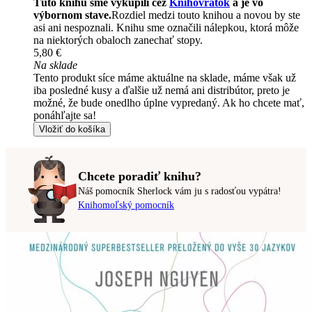
Túto knihu sme vykúpili cez
Knihovrátok
a je vo
výbornom stave.
Rozdiel medzi touto knihou a novou by ste
asi ani nespoznali. Knihu sme označili nálepkou, ktorá môže
na niektorých obaloch zanechať stopy.
5,80 €
Na sklade
Tento produkt síce máme aktuálne na sklade, máme však už
iba posledné kusy a ďalšie už nemá ani distribútor, preto je
možné, že bude onedlho úplne vypredaný. Ak ho chcete mať,
ponáhľajte sa!
Vložiť do košíka
Chcete poradiť knihu?
Náš pomocník Sherlock vám ju s radosťou vypátra!
Knihomoľský pomocník