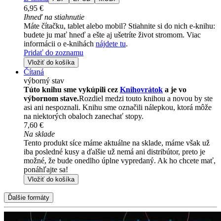
6,95 €
Ihneď na stiahnutie
Máte čítačku, tablet alebo mobil? Stiahnite si do nich e-knihu:
budete ju mať hneď a ešte aj ušetríte život stromom. Viac
informácii o e-knihách
nájdete tu
.
Pridať do zoznamu
Vložiť do košíka
Čítaná
výborný stav
Túto knihu sme vykúpili cez
Knihovrátok
a je vo
výbornom stave.
Rozdiel medzi touto knihou a novou by ste
asi ani nespoznali. Knihu sme označili nálepkou, ktorá môže
na niektorých obaloch zanechať stopy.
7,60 €
Na sklade
Tento produkt síce máme aktuálne na sklade, máme však už
iba posledné kusy a ďalšie už nemá ani distribútor, preto je
možné, že bude onedlho úplne vypredaný. Ak ho chcete mať,
ponáhľajte sa!
Vložiť do košíka
Ďalšie formáty