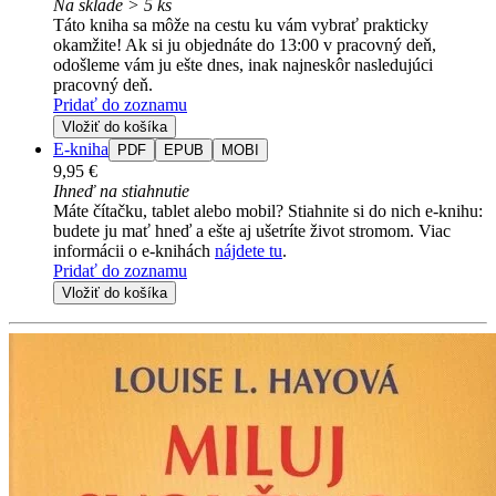
Na sklade > 5 ks
Táto kniha sa môže na cestu ku vám vybrať prakticky
okamžite! Ak si ju objednáte do 13:00 v pracovný deň,
odošleme vám ju ešte dnes, inak najneskôr nasledujúci
pracovný deň.
Pridať do zoznamu
Vložiť do košíka
E-kniha
PDF
EPUB
MOBI
9,95 €
Ihneď na stiahnutie
Máte čítačku, tablet alebo mobil? Stiahnite si do nich e-knihu:
budete ju mať hneď a ešte aj ušetríte život stromom. Viac
informácii o e-knihách
nájdete tu
.
Pridať do zoznamu
Vložiť do košíka