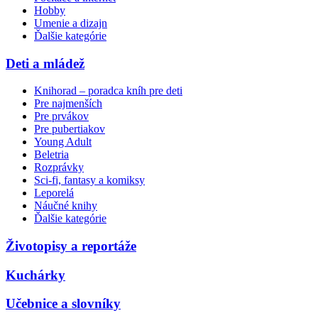
Hobby
Umenie a dizajn
Ďalšie kategórie
Deti a mládež
Knihorad – poradca kníh pre deti
Pre najmenších
Pre prvákov
Pre pubertiakov
Young Adult
Beletria
Rozprávky
Sci-fi, fantasy a komiksy
Leporelá
Náučné knihy
Ďalšie kategórie
Životopisy a reportáže
Kuchárky
Učebnice a slovníky