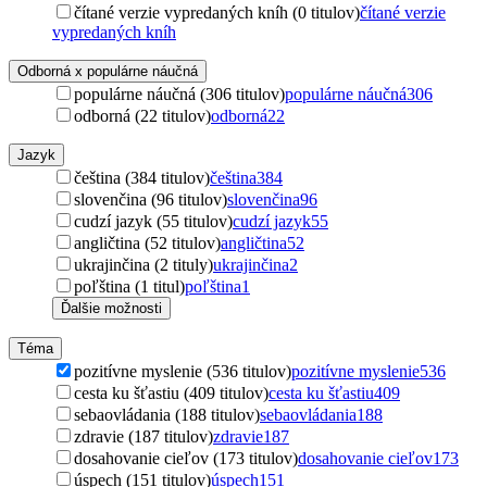
čítané verzie vypredaných kníh (0 titulov)
čítané verzie
vypredaných kníh
Odborná x populárne náučná
populárne náučná (306 titulov)
populárne náučná
306
odborná (22 titulov)
odborná
22
Jazyk
čeština (384 titulov)
čeština
384
slovenčina (96 titulov)
slovenčina
96
cudzí jazyk (55 titulov)
cudzí jazyk
55
angličtina (52 titulov)
angličtina
52
ukrajinčina (2 tituly)
ukrajinčina
2
poľština (1 titul)
poľština
1
Ďalšie možnosti
Téma
pozitívne myslenie (536 titulov)
pozitívne myslenie
536
cesta ku šťastiu (409 titulov)
cesta ku šťastiu
409
sebaovládania (188 titulov)
sebaovládania
188
zdravie (187 titulov)
zdravie
187
dosahovanie cieľov (173 titulov)
dosahovanie cieľov
173
úspech (151 titulov)
úspech
151