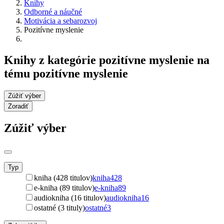
Knihy
Odborné a náučné
Motivácia a sebarozvoj
Pozitívne myslenie
Knihy z kategórie pozitívne myslenie na
tému pozitívne myslenie
Zúžiť výber
Zoradiť
Zúžiť výber
Typ
kniha (428 titulov)
kniha
428
e-kniha (89 titulov)
e-kniha
89
audiokniha (16 titulov)
audiokniha
16
ostatné (3 tituly)
ostatné
3