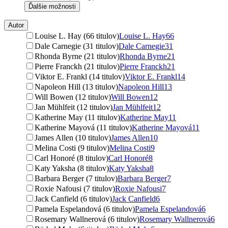
Ďalšie možnosti
Autor
Louise L. Hay (66 titulov)
Louise L. Hay
66
Dale Carnegie (31 titulov)
Dale Carnegie
31
Rhonda Byrne (21 titulov)
Rhonda Byrne
21
Pierre Franckh (21 titulov)
Pierre Franckh
21
Viktor E. Frankl (14 titulov)
Viktor E. Frankl
14
Napoleon Hill (13 titulov)
Napoleon Hill
13
Will Bowen (12 titulov)
Will Bowen
12
Jan Mühlfeit (12 titulov)
Jan Mühlfeit
12
Katherine May (11 titulov)
Katherine May
11
Katherine Mayová (11 titulov)
Katherine Mayová
11
James Allen (10 titulov)
James Allen
10
Melina Costi (9 titulov)
Melina Costi
9
Carl Honoré (8 titulov)
Carl Honoré
8
Katy Yaksha (8 titulov)
Katy Yaksha
8
Barbara Berger (7 titulov)
Barbara Berger
7
Roxie Nafousi (7 titulov)
Roxie Nafousi
7
Jack Canfield (6 titulov)
Jack Canfield
6
Pamela Espelandová (6 titulov)
Pamela Espelandová
6
Rosemary Wallnerová (6 titulov)
Rosemary Wallnerová
6