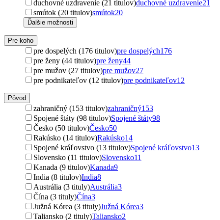
duchovné uzdravenie (21 titulov)
duchovné uzdravenie
21
smútok (20 titulov)
smútok
20
Ďalšie možnosti
Pre koho
pre dospelých (176 titulov)
pre dospelých
176
pre ženy (44 titulov)
pre ženy
44
pre mužov (27 titulov)
pre mužov
27
pre podnikateľov (12 titulov)
pre podnikateľov
12
Pôvod
zahraničný (153 titulov)
zahraničný
153
Spojené štáty (98 titulov)
Spojené štáty
98
Česko (50 titulov)
Česko
50
Rakúsko (14 titulov)
Rakúsko
14
Spojené kráľovstvo (13 titulov)
Spojené kráľovstvo
13
Slovensko (11 titulov)
Slovensko
11
Kanada (9 titulov)
Kanada
9
India (8 titulov)
India
8
Austrália (3 tituly)
Austrália
3
Čína (3 tituly)
Čína
3
Južná Kórea (3 tituly)
Južná Kórea
3
Taliansko (2 tituly)
Taliansko
2