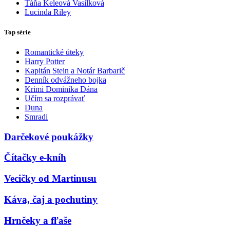
Táňa Keleová Vasilková
Lucinda Riley
Top série
Romantické úteky
Harry Potter
Kapitán Stein a Notár Barbarič
Denník odvážneho bojka
Krimi Dominika Dána
Učím sa rozprávať
Duna
Smradi
Darčekové poukážky
Čítačky e-kníh
Vecičky od Martinusu
Káva, čaj a pochutiny
Hrnčeky a fľaše