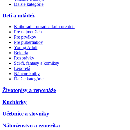
Ďalšie kategórie
Deti a mládež
Knihorad – poradca kníh pre deti
Pre najmenších
Pre prvákov
Pre pubertiakov
Young Adult
Beletria
Rozprávky
Sci-fi, fantasy a komiksy
Leporelá
Náučné knihy
Ďalšie kategórie
Životopisy a reportáže
Kuchárky
Učebnice a slovníky
Náboženstvo a ezoterika