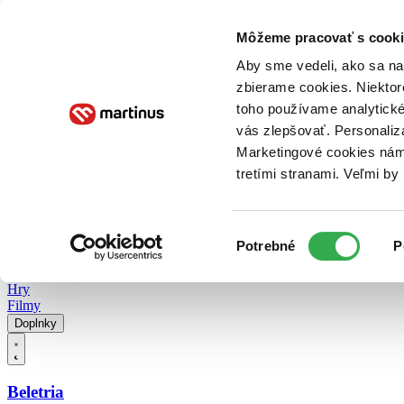
Doručenie
Kníhkupectvá
Knihovrátok
Poukážky
Knižný blog
Kontakt
Môžeme pracovať s cooki
Aby sme vedeli, ako sa na 
zbierame cookies. Niektor
E-knihy
Audioknihy
Hry
Filmy
Knihy
Doplnky
toho používame analytické
vás zlepšovať. Personaliz
Vyhľadávanie
Marketingové cookies nám 
tretími stranami. Veľmi b
Prihlásiť
Vyhľadávanie
Výber
Knihy
Potrebné
P
súhlasu
E-knihy
Audioknihy
Hry
Filmy
Doplnky
Beletria