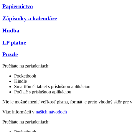
Papiernictvo
Zápisníky a kalendáre
Hudba
LP platne
Puzzle
Prečítate na zariadeniach:
Pocketbook
Kindle
Smartfón či tablet s príslušnou aplikáciou
Počítač s príslušnou aplikáciou
Nie je možné meniť veľkosť písma, formát je preto vhodný skôr pre 
Viac informácií v
našich návodoch
Prečítate na zariadeniach:
Pocketbook