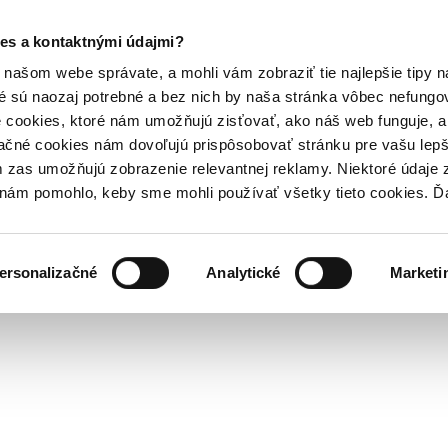
es a kontaktnými údajmi?
našom webe správate, a mohli vám zobraziť tie najlepšie tipy n
é sú naozaj potrebné a bez nich by naša stránka vôbec nefung
 cookies, ktoré nám umožňujú zisťovať, ako náš web funguje, a 
ačné cookies nám dovoľujú prispôsobovať stránku pre vašu lepši
zas umožňujú zobrazenie relevantnej reklamy. Niektoré údaje z
y nám pomohlo, keby sme mohli používať všetky tieto cookies. 
ersonalizačné
Analytické
Marketi