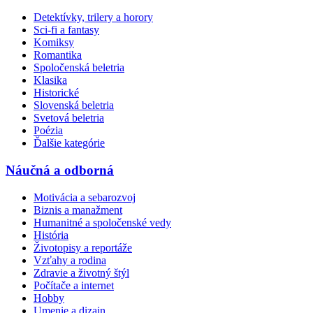
Detektívky, trilery a horory
Sci-fi a fantasy
Komiksy
Romantika
Spoločenská beletria
Klasika
Historické
Slovenská beletria
Svetová beletria
Poézia
Ďalšie kategórie
Náučná a odborná
Motivácia a sebarozvoj
Biznis a manažment
Humanitné a spoločenské vedy
História
Životopisy a reportáže
Vzťahy a rodina
Zdravie a životný štýl
Počítače a internet
Hobby
Umenie a dizajn