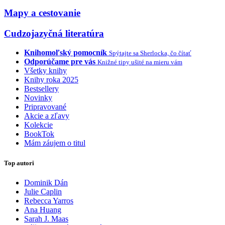
Mapy a cestovanie
Cudzojazyčná literatúra
Knihomoľský pomocník
Spýtajte sa Sherlocka, čo čítať
Odporúčame pre vás
Knižné tipy ušité na mieru vám
Všetky knihy
Knihy roka 2025
Bestsellery
Novinky
Pripravované
Akcie a zľavy
Kolekcie
BookTok
Mám záujem o titul
Top autori
Dominik Dán
Julie Caplin
Rebecca Yarros
Ana Huang
Sarah J. Maas