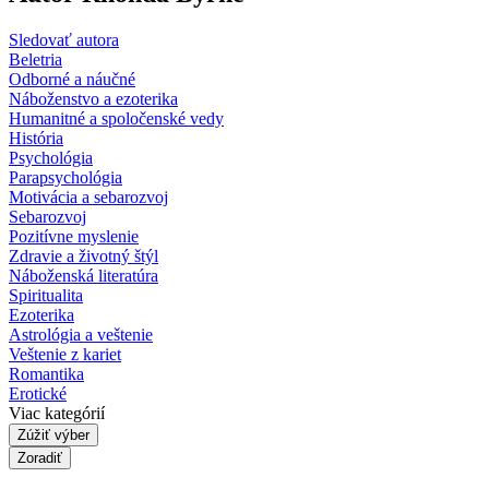
Sledovať autora
Beletria
Odborné a náučné
Náboženstvo a ezoterika
Humanitné a spoločenské vedy
História
Psychológia
Parapsychológia
Motivácia a sebarozvoj
Sebarozvoj
Pozitívne myslenie
Zdravie a životný štýl
Náboženská literatúra
Spiritualita
Ezoterika
Astrológia a veštenie
Veštenie z kariet
Romantika
Erotické
Viac kategórií
Zúžiť výber
Zoradiť