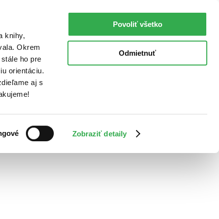
Povoliť všetko
a knihy,
ovala. Okrem
Odmietnuť
stále ho pre
u orientáciu.
dieľame aj s
Ďakujeme!
ngové
Zobraziť detaily