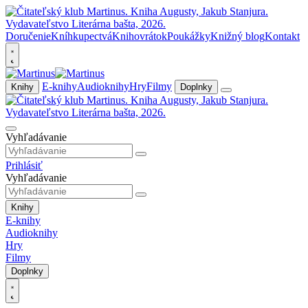
Doručenie
Kníhkupectvá
Knihovrátok
Poukážky
Knižný blog
Kontakt
E-knihy
Audioknihy
Hry
Filmy
Knihy
Doplnky
Vyhľadávanie
Prihlásiť
Vyhľadávanie
Knihy
E-knihy
Audioknihy
Hry
Filmy
Doplnky