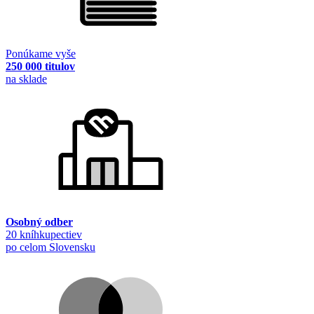
Ponúkame vyše
250 000 titulov
na sklade
Osobný odber
20 kníhkupectiev
po celom Slovensku