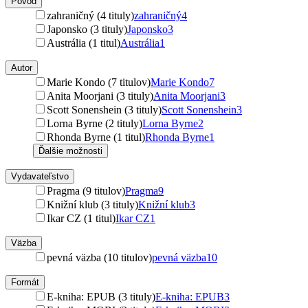
Pôvod
zahraničný (4 tituly)
zahraničný
4
Japonsko (3 tituly)
Japonsko
3
Austrália (1 titul)
Austrália
1
Autor
Marie Kondo (7 titulov)
Marie Kondo
7
Anita Moorjani (3 tituly)
Anita Moorjani
3
Scott Sonenshein (3 tituly)
Scott Sonenshein
3
Lorna Byrne (2 tituly)
Lorna Byrne
2
Rhonda Byrne (1 titul)
Rhonda Byrne
1
Ďalšie možnosti
Vydavateľstvo
Pragma (9 titulov)
Pragma
9
Knižní klub (3 tituly)
Knižní klub
3
Ikar CZ (1 titul)
Ikar CZ
1
Väzba
pevná väzba (10 titulov)
pevná väzba
10
Formát
E-kniha: EPUB (3 tituly)
E-kniha: EPUB
3