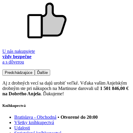
U nás nakupujete
vždy bezpečne
a s dôverou
Predchádzajúce
Ďalšie
Aj z drobných vecí sa dajú urobiť veľké. Vďaka vašim Anjelským
drobným ste pri nákupoch na Martinuse darovali už
1 501 846,00 €
na Dobrého Anjela
. Ďakujeme!
Kníhkupectvá
Bratislava - Obchodná
• Otvorené do 20:00
Všetky kníhkupectvá
Udalosti