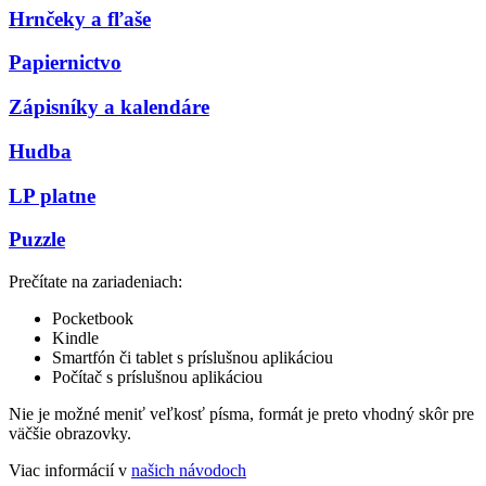
Hrnčeky a fľaše
Papiernictvo
Zápisníky a kalendáre
Hudba
LP platne
Puzzle
Prečítate na zariadeniach:
Pocketbook
Kindle
Smartfón či tablet s príslušnou aplikáciou
Počítač s príslušnou aplikáciou
Nie je možné meniť veľkosť písma, formát je preto vhodný skôr pre
väčšie obrazovky.
Viac informácií v
našich návodoch