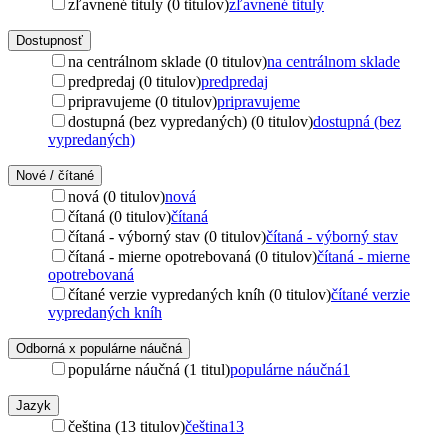
zľavnené tituly (0 titulov)
zľavnené tituly
Dostupnosť
na centrálnom sklade (0 titulov)
na centrálnom sklade
predpredaj (0 titulov)
predpredaj
pripravujeme (0 titulov)
pripravujeme
dostupná (bez vypredaných) (0 titulov)
dostupná (bez
vypredaných)
Nové / čítané
nová (0 titulov)
nová
čítaná (0 titulov)
čítaná
čítaná - výborný stav (0 titulov)
čítaná - výborný stav
čítaná - mierne opotrebovaná (0 titulov)
čítaná - mierne
opotrebovaná
čítané verzie vypredaných kníh (0 titulov)
čítané verzie
vypredaných kníh
Odborná x populárne náučná
populárne náučná (1 titul)
populárne náučná
1
Jazyk
čeština (13 titulov)
čeština
13