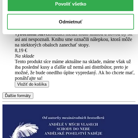
Ach, mrzí nás to, ale platnosť licencie na predaj tohto titulu
Povoliť všetko
vypršala. Nemôžeme ho už bohužiaľ predávať :-(
Pridať do zoznamu
Čítaná
Odmietnuť
výborný stav
Túto knihu sme vykúpili cez
Knihovrátok
a je vo
výbornom stave.
Rozdiel medzi touto knihou a novou by ste
asi ani nespoznali. Knihu sme označili nálepkou, ktorá môže
na niektorých obaloch zanechať stopy.
8,19 €
Na sklade
Tento produkt síce máme aktuálne na sklade, máme však už
iba posledné kusy a ďalšie už nemá ani distribútor, preto je
možné, že bude onedlho úplne vypredaný. Ak ho chcete mať,
ponáhľajte sa!
Vložiť do košíka
Ďalšie formáty