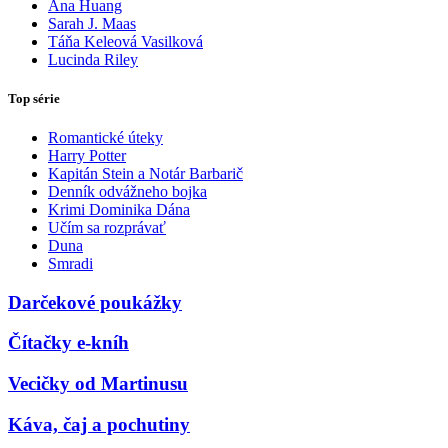
Ana Huang
Sarah J. Maas
Táňa Keleová Vasilková
Lucinda Riley
Top série
Romantické úteky
Harry Potter
Kapitán Stein a Notár Barbarič
Denník odvážneho bojka
Krimi Dominika Dána
Učím sa rozprávať
Duna
Smradi
Darčekové poukážky
Čítačky e-kníh
Vecičky od Martinusu
Káva, čaj a pochutiny