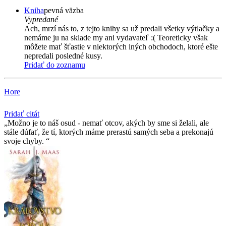
Kniha
pevná väzba
Vypredané
Ach, mrzí nás to, z tejto knihy sa už predali všetky výtlačky a
nemáme ju na sklade my ani vydavateľ :( Teoreticky však
môžete mať šťastie v niektorých iných obchodoch, ktoré ešte
nepredali posledné kusy.
Pridať do zoznamu
Hore
Pridať citát
Možno je to náš osud - nemať otcov, akých by sme si želali, ale
stále dúfať, že tí­, ktorých máme prerastú samých seba a prekonajú
svoje chyby.