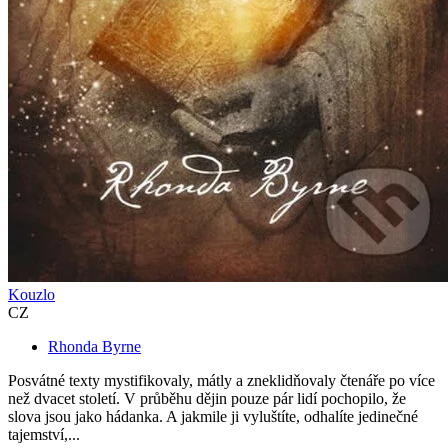
Kouzlo
CZ
Rhonda Byrne
Posvátné texty mystifikovaly, mátly a zneklidňovaly čtenáře po více
než dvacet století. V průběhu dějin pouze pár lidí pochopilo, že
slova jsou jako hádanka. A jakmile ji vyluštíte, odhalíte jedinečné
tajemství,...