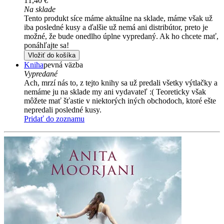
11,40 €
Na sklade
Tento produkt síce máme aktuálne na sklade, máme však už
iba posledné kusy a ďalšie už nemá ani distribútor, preto je
možné, že bude onedlho úplne vypredaný. Ak ho chcete mať,
ponáhľajte sa!
Vložiť do košíka
Kniha
pevná väzba
Vypredané
Ach, mrzí nás to, z tejto knihy sa už predali všetky výtlačky a
nemáme ju na sklade my ani vydavateľ :( Teoreticky však
môžete mať šťastie v niektorých iných obchodoch, ktoré ešte
nepredali posledné kusy.
Pridať do zoznamu