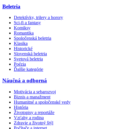
Beletria
Detektívky, trilery a horory
Sci-fi a fantasy
Komiksy
Romantika
Spoločenská beletria
Klasika
Historické
Slovenská beletria
Svetová beletria
Poézia
Ďalšie kategórie
Náučná a odborná
Motivácia a sebarozvoj
Biznis a manažment
Humanitné a spoločenské vedy
História
Životopisy a reportáže
Vzťahy a rodina
Zdravie a životný štýl
Počítače a internet