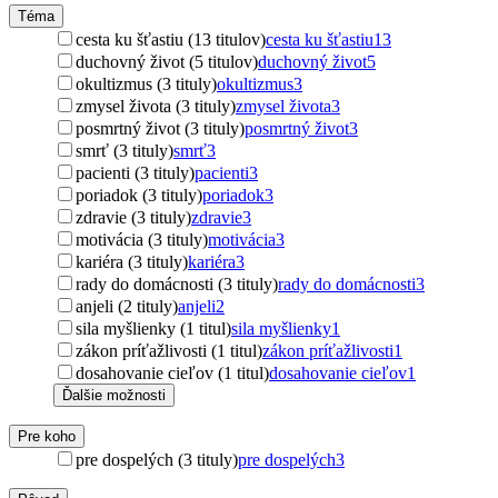
Téma
cesta ku šťastiu (13 titulov)
cesta ku šťastiu
13
duchovný život (5 titulov)
duchovný život
5
okultizmus (3 tituly)
okultizmus
3
zmysel života (3 tituly)
zmysel života
3
posmrtný život (3 tituly)
posmrtný život
3
smrť (3 tituly)
smrť
3
pacienti (3 tituly)
pacienti
3
poriadok (3 tituly)
poriadok
3
zdravie (3 tituly)
zdravie
3
motivácia (3 tituly)
motivácia
3
kariéra (3 tituly)
kariéra
3
rady do domácnosti (3 tituly)
rady do domácnosti
3
anjeli (2 tituly)
anjeli
2
sila myšlienky (1 titul)
sila myšlienky
1
zákon príťažlivosti (1 titul)
zákon príťažlivosti
1
dosahovanie cieľov (1 titul)
dosahovanie cieľov
1
Ďalšie možnosti
Pre koho
pre dospelých (3 tituly)
pre dospelých
3