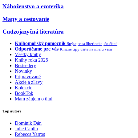
Náboženstvo a ezoterika
Mapy a cestovanie
Cudzojazyčná literatúra
Knihomoľský pomocník
Spýtajte sa Sherlocka, čo čítať
Odporúčame pre vás
Knižné tipy ušité na mieru vám
Všetky knihy
Knihy roka 2025
Bestsellery
Novinky
Pripravované
Akcie a zľavy
Kolekcie
BookTok
Mám záujem o titul
Top autori
Dominik Dán
Julie Caplin
Rebecca Yarros