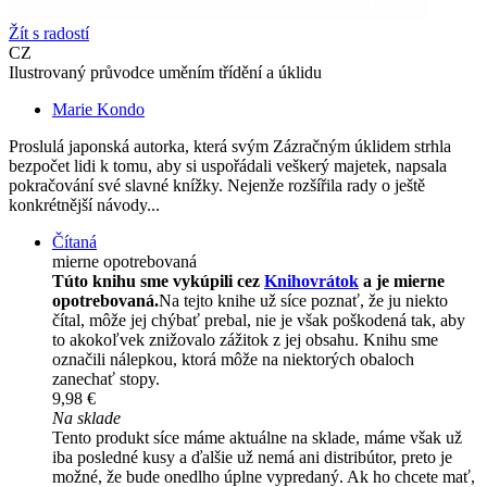
Žít s radostí
CZ
Ilustrovaný průvodce uměním třídění a úklidu
Marie Kondo
Proslulá japonská autorka, která svým Zázračným úklidem strhla
bezpočet lidi k tomu, aby si uspořádali veškerý majetek, napsala
pokračování své slavné knížky. Nejenže rozšířila rady o ještě
konkrétnější návody...
Čítaná
mierne opotrebovaná
Túto knihu sme vykúpili cez
Knihovrátok
a je mierne
opotrebovaná.
Na tejto knihe už síce poznať, že ju niekto
čítal, môže jej chýbať prebal, nie je však poškodená tak, aby
to akokoľvek znižovalo zážitok z jej obsahu. Knihu sme
označili nálepkou, ktorá môže na niektorých obaloch
zanechať stopy.
9,98 €
Na sklade
Tento produkt síce máme aktuálne na sklade, máme však už
iba posledné kusy a ďalšie už nemá ani distribútor, preto je
možné, že bude onedlho úplne vypredaný. Ak ho chcete mať,