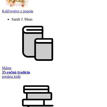
Kráľovstvo z popola
Sarah J. Maas
Máme
35-ročnú tradíciu
predaja kníh