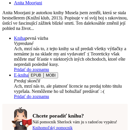
Anita Moorjani
Anita Moorjani je autorkou knihy Musela jsem zemřít, která se stala
bestsellerem (Knižní klub, 2013). Popisuje v ní svůj boj s rakovinou,
ústící ve fascinující zážitek blízké smrti. Ten dalekosáhle změnil její
pohled na život...
Kniha
pevná väzba
Vypredané
Ach, mrzí nás to, z tejto knihy sa už predali všetky výtlačky a
nemáme ju na sklade my ani vydavateľ :( Teoreticky však
môžete mať šťastie v niektorých iných obchodoch, ktoré ešte
nepredali posledné kusy.
Pridať do zoznamu
E-kniha
EPUB
MOBI
Predaj skončil
Ach, mrzí nás to, ale platnosť licencie na predaj tohto titulu
vypršala. Nemôžeme ho už bohužiaľ predávať :-(
Pridať do zoznamu
Chcete poradiť knihu?
Náš pomocník Sherlock vám ju s radosťou vypátra!
Knihomoľský pomocník