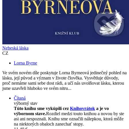
Nebeská láska
CZ
Lorna Byrne
Ve svém novém díle poskytuje Lorna Byrneová jedinečný pohled na
lásku, její původ a význam v živote člověka. Vysvětluje důvody,
proč nemáme sami sebe dost rádi, a učí nás uvolňovat lásku, kterou
jsme uzavřeli hluboko ve svém nitru...
Čítaná
výborný stav
Túto knihu sme vykúpili cez
Knihovrátok
a je vo
výbornom stave.
Rozdiel medzi touto knihou a novou by ste
asi ani nespoznali. Knihu sme označili nálepkou, ktorá môže
na niektorých obaloch zanechať stopy.