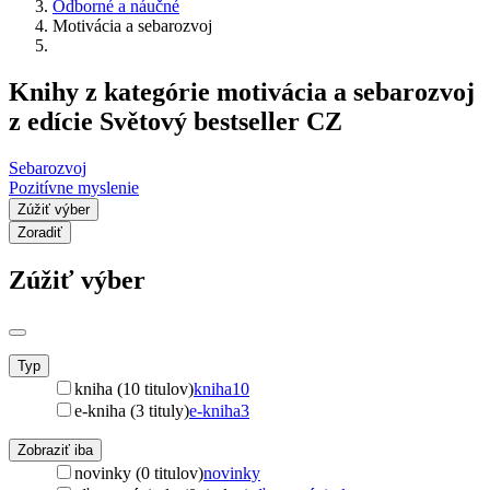
Odborné a náučné
Motivácia a sebarozvoj
Knihy z kategórie motivácia a sebarozvoj
z edície Světový bestseller CZ
Sebarozvoj
Pozitívne myslenie
Zúžiť výber
Zoradiť
Zúžiť výber
Typ
kniha (10 titulov)
kniha
10
e-kniha (3 tituly)
e-kniha
3
Zobraziť iba
novinky (0 titulov)
novinky