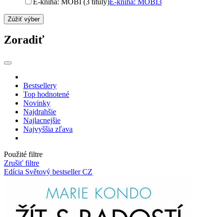
E-kniha: MOBI (3 tituly)
E-kniha: MOBI
3
Zúžiť výber
Zoradiť
Bestsellery
Top hodnotené
Novinky
Najdrahšie
Najlacnejšie
Najvyššia zľava
Použité filtre
Zrušiť filtre
Edícia Světový bestseller CZ