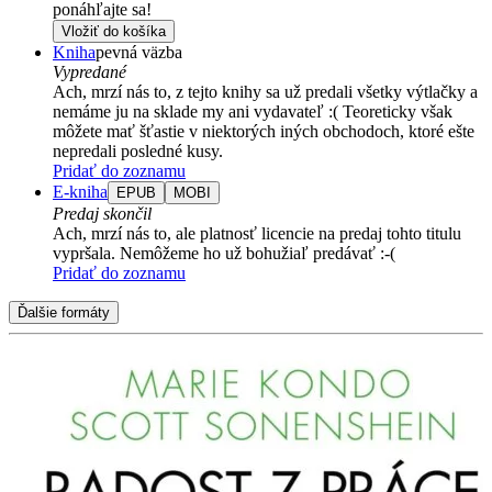
ponáhľajte sa!
Vložiť do košíka
Kniha
pevná väzba
Vypredané
Ach, mrzí nás to, z tejto knihy sa už predali všetky výtlačky a
nemáme ju na sklade my ani vydavateľ :( Teoreticky však
môžete mať šťastie v niektorých iných obchodoch, ktoré ešte
nepredali posledné kusy.
Pridať do zoznamu
E-kniha
EPUB
MOBI
Predaj skončil
Ach, mrzí nás to, ale platnosť licencie na predaj tohto titulu
vypršala. Nemôžeme ho už bohužiaľ predávať :-(
Pridať do zoznamu
Ďalšie formáty