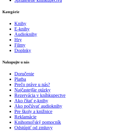
Spriatelené kníhkupectvá
Kategórie
Knihy
E-knihy
Audioknihy
Hry
Filmy
Doplnky
Nakupujte u nás
Doručenie
Platba
Prečo práve u nás?
Najčastejšie otázky
Rezervácia v kníhkupectve
Ako čítať e-knihy
Ako počúvať audioknihy
Pre školy a knižnice
Reklamácie
Knihomoľský pomocník
Odstúpiť od zmluvy