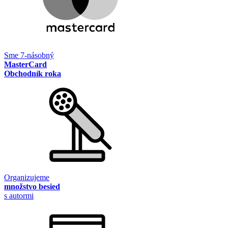
Sme 7-násobný
MasterCard
Obchodník roka
Organizujeme
množstvo besied
s autormi