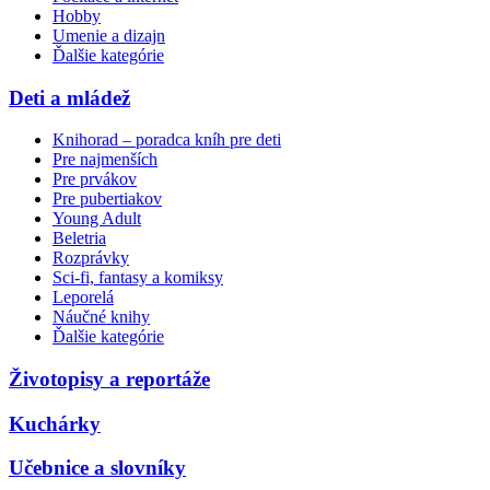
Hobby
Umenie a dizajn
Ďalšie kategórie
Deti a mládež
Knihorad – poradca kníh pre deti
Pre najmenších
Pre prvákov
Pre pubertiakov
Young Adult
Beletria
Rozprávky
Sci-fi, fantasy a komiksy
Leporelá
Náučné knihy
Ďalšie kategórie
Životopisy a reportáže
Kuchárky
Učebnice a slovníky