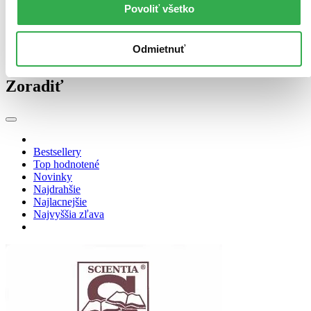
Povoliť všetko
Obal
CD obal (2 tituly)
CD obal
2
Odmietnuť
Zúžiť výber
Zoradiť
Bestsellery
Top hodnotené
Novinky
Najdrahšie
Najlacnejšie
Najvyššia zľava