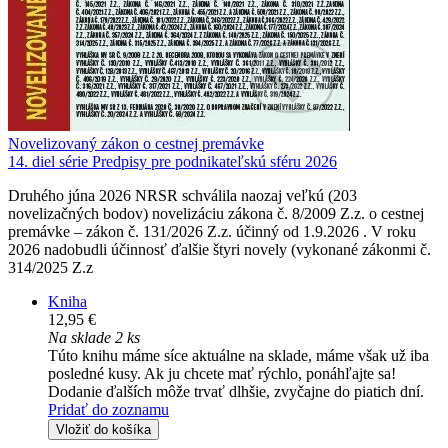
Novelizovaný zákon o cestnej premávke
14. diel série
Predpisy pre podnikateľskú sféru 2026
Druhého júna 2026 NRSR schválila naozaj veľkú (203
novelizačných bodov) novelizáciu zákona č. 8/2009 Z.z. o cestnej
premávke – zákon č. 131/2026 Z.z. účinný od 1.9.2026 . V roku
2026 nadobudli účinnosť ďalšie štyri novely (vykonané zákonmi č.
314/2025 Z.z
Kniha
12,95 €
Na sklade 2 ks
Túto knihu máme síce aktuálne na sklade, máme však už iba
posledné kusy. Ak ju chcete mať rýchlo, ponáhľajte sa!
Dodanie ďalších môže trvať dlhšie, zvyčajne do piatich dní.
Pridať do zoznamu
Vložiť do košíka