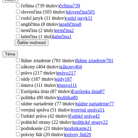
čeština (739 titulov)
čeština
739
slovenčina (505 titulov)
slovenčina
505
cudzí jazyk (11 titulov)
cudzí jazyk
11
angličtina (8 titulov)
angličtina
8
nemčina (2 tituly)
nemčina
2
latinčina (1 titul)
latinčina
1
Ďalšie možnosti
Téma
štátne zriadenie (781 titulov)
štátne zriadenie
781
zákony (404 titulov)
zákony
404
právo (217 titulov)
právo
217
súdy (187 titulov)
súdy
187
ústava (111 titulov)
ústava
111
Európska únia (87 titulov)
Európska únia
87
politika (80 titulov)
politika
80
súdne nariadenie (77 titulov)
súdne nariadenie
77
verejná správa (51 titulov)
verejná správa
51
ľudské práva (42 titulov)
ľudské práva
42
politické strany (22 titulov)
politické strany
22
podnikanie (21 titulov)
podnikanie
21
právny štát (20 titulov)
právny štát
20