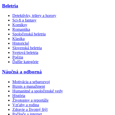
Beletria
Detektívky, trilery a horory
Sci-fi a fantasy
Komiksy
Romantika
Spoločenská beletria
Klasika
Historické
Slovenská beletria
Svetová beletria
Poézia
Ďalšie kategórie
Náučná a odborná
Motivácia a sebarozvoj
Biznis a manažment
Humanitné a spoločenské vedy
História
Životopisy a reportáže
Vzťahy a rodina
Zdravie a životný štýl
Počítače a internet