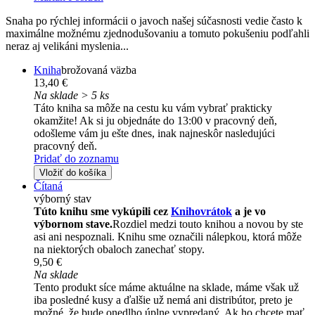
Snaha po rýchlej informácii o javoch našej súčasnosti vedie často k
maximálne možnému zjednodušovaniu a tomuto pokušeniu podľahli
neraz aj velikáni myslenia...
Kniha
brožovaná väzba
13,40 €
Na sklade > 5 ks
Táto kniha sa môže na cestu ku vám vybrať prakticky
okamžite! Ak si ju objednáte do 13:00 v pracovný deň,
odošleme vám ju ešte dnes, inak najneskôr nasledujúci
pracovný deň.
Pridať do zoznamu
Vložiť do košíka
Čítaná
výborný stav
Túto knihu sme vykúpili cez
Knihovrátok
a je vo
výbornom stave.
Rozdiel medzi touto knihou a novou by ste
asi ani nespoznali. Knihu sme označili nálepkou, ktorá môže
na niektorých obaloch zanechať stopy.
9,50 €
Na sklade
Tento produkt síce máme aktuálne na sklade, máme však už
iba posledné kusy a ďalšie už nemá ani distribútor, preto je
možné, že bude onedlho úplne vypredaný. Ak ho chcete mať,