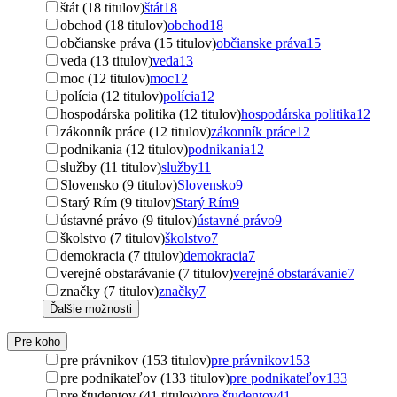
štát (18 titulov)
štát
18
obchod (18 titulov)
obchod
18
občianske práva (15 titulov)
občianske práva
15
veda (13 titulov)
veda
13
moc (12 titulov)
moc
12
polícia (12 titulov)
polícia
12
hospodárska politika (12 titulov)
hospodárska politika
12
zákonník práce (12 titulov)
zákonník práce
12
podnikania (12 titulov)
podnikania
12
služby (11 titulov)
služby
11
Slovensko (9 titulov)
Slovensko
9
Starý Rím (9 titulov)
Starý Rím
9
ústavné právo (9 titulov)
ústavné právo
9
školstvo (7 titulov)
školstvo
7
demokracia (7 titulov)
demokracia
7
verejné obstarávanie (7 titulov)
verejné obstarávanie
7
značky (7 titulov)
značky
7
Ďalšie možnosti
Pre koho
pre právnikov (153 titulov)
pre právnikov
153
pre podnikateľov (133 titulov)
pre podnikateľov
133
pre študentov (41 titulov)
pre študentov
41