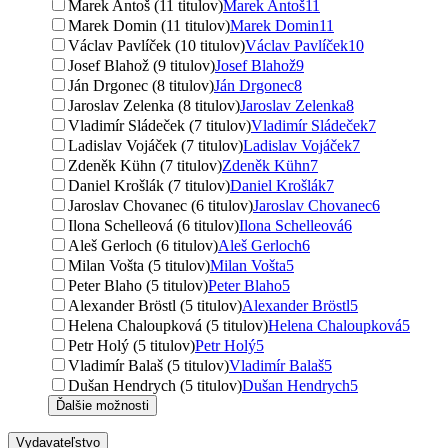
Marek Antoš (11 titulov)
Marek Antoš
11
Marek Domin (11 titulov)
Marek Domin
11
Václav Pavlíček (10 titulov)
Václav Pavlíček
10
Josef Blahož (9 titulov)
Josef Blahož
9
Ján Drgonec (8 titulov)
Ján Drgonec
8
Jaroslav Zelenka (8 titulov)
Jaroslav Zelenka
8
Vladimír Sládeček (7 titulov)
Vladimír Sládeček
7
Ladislav Vojáček (7 titulov)
Ladislav Vojáček
7
Zdeněk Kühn (7 titulov)
Zdeněk Kühn
7
Daniel Krošlák (7 titulov)
Daniel Krošlák
7
Jaroslav Chovanec (6 titulov)
Jaroslav Chovanec
6
Ilona Schelleová (6 titulov)
Ilona Schelleová
6
Aleš Gerloch (6 titulov)
Aleš Gerloch
6
Milan Vošta (5 titulov)
Milan Vošta
5
Peter Blaho (5 titulov)
Peter Blaho
5
Alexander Bröstl (5 titulov)
Alexander Bröstl
5
Helena Chaloupková (5 titulov)
Helena Chaloupková
5
Petr Holý (5 titulov)
Petr Holý
5
Vladimír Balaš (5 titulov)
Vladimír Balaš
5
Dušan Hendrych (5 titulov)
Dušan Hendrych
5
Ďalšie možnosti
Vydavateľstvo