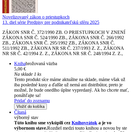
Novelizovaný zákon o priestupkoch
13. diel série
Predpisy pre podnikateľskú sféru 2025
ZÁKON SNR Č. 372/1990 ZB. O PRIESTUPKOCH V ZNENÍ
ZÁKONA SNR Č. 524/1990 ZB., ZÁKONA SNR Č. 266/1992
ZB., ZÁKONA SNR Č. 295/1992 ZB., ZÁKONA SNR Č.
511/1992 ZB., ZÁKONA NR SR Č. 237/1993 Z. Z., ZÁKONA
NR SR Č. 42/1994 Z. Z., ZÁKONA NR SR Č. 248/1994 Z. Z.,
Kniha
brožovaná väzba
5,00 €
Na sklade 1 ks
Tento produkt síce máme aktuálne na sklade, máme však už
iba posledné kusy a ďalšie už nemá ani distribútor, preto je
možné, že bude onedlho úplne vypredaný. Ak ho chcete mať,
ponáhľajte sa!
Pridať do zoznamu
Vložiť do košíka
Čítaná
výborný stav
Túto knihu sme vykúpili cez
Knihovrátok
a je vo
výbornom stave.
Rozdiel medzi touto knihou a novou by ste