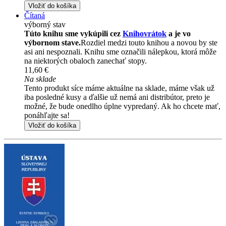
Vložiť do košíka
Čítaná
výborný stav
Túto knihu sme vykúpili cez
Knihovrátok
a je vo
výbornom stave.
Rozdiel medzi touto knihou a novou by ste
asi ani nespoznali. Knihu sme označili nálepkou, ktorá môže
na niektorých obaloch zanechať stopy.
11,60 €
Na sklade
Tento produkt síce máme aktuálne na sklade, máme však už
iba posledné kusy a ďalšie už nemá ani distribútor, preto je
možné, že bude onedlho úplne vypredaný. Ak ho chcete mať,
ponáhľajte sa!
Vložiť do košíka