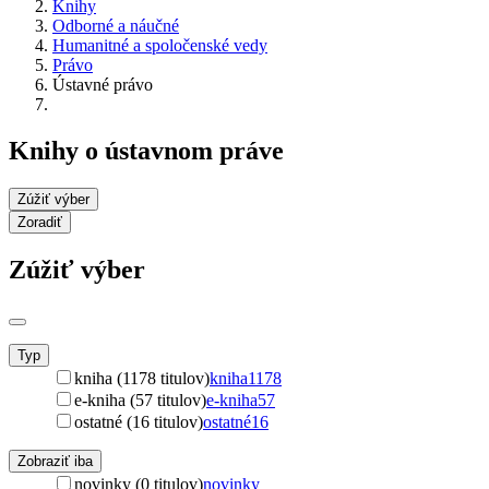
Knihy
Odborné a náučné
Humanitné a spoločenské vedy
Právo
Ústavné právo
Knihy o ústavnom práve
Zúžiť výber
Zoradiť
Zúžiť výber
Typ
kniha (1178 titulov)
kniha
1178
e-kniha (57 titulov)
e-kniha
57
ostatné (16 titulov)
ostatné
16
Zobraziť iba
novinky (0 titulov)
novinky