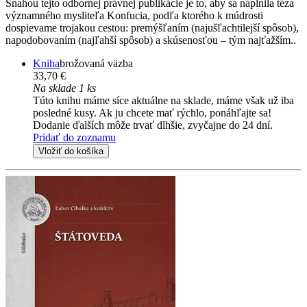
Snahou tejto odbornej právnej publikácie je to, aby sa naplnila téza
významného mysliteľa Konfucia, podľa ktorého k múdrosti
dospievame trojakou cestou: premýšľaním (najušľachtilejší spôsob),
napodobovaním (najľahší spôsob) a skúsenosťou – tým najťažším..
Kniha
brožovaná väzba
33,70 €
Na sklade 1 ks
Túto knihu máme síce aktuálne na sklade, máme však už iba
posledné kusy. Ak ju chcete mať rýchlo, ponáhľajte sa!
Dodanie ďalších môže trvať dlhšie, zvyčajne do 24 dní.
Pridať do zoznamu
Vložiť do košíka