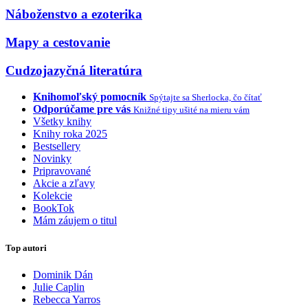
Náboženstvo a ezoterika
Mapy a cestovanie
Cudzojazyčná literatúra
Knihomoľský pomocník
Spýtajte sa Sherlocka, čo čítať
Odporúčame pre vás
Knižné tipy ušité na mieru vám
Všetky knihy
Knihy roka 2025
Bestsellery
Novinky
Pripravované
Akcie a zľavy
Kolekcie
BookTok
Mám záujem o titul
Top autori
Dominik Dán
Julie Caplin
Rebecca Yarros