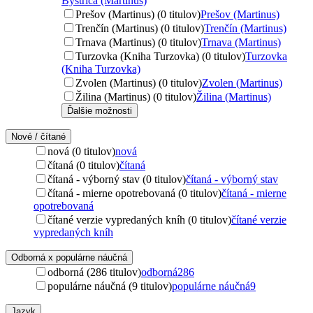
Bystrica (Martinus)
Prešov (Martinus) (0 titulov)
Prešov (Martinus)
Trenčín (Martinus) (0 titulov)
Trenčín (Martinus)
Trnava (Martinus) (0 titulov)
Trnava (Martinus)
Turzovka (Kniha Turzovka) (0 titulov)
Turzovka
(Kniha Turzovka)
Zvolen (Martinus) (0 titulov)
Zvolen (Martinus)
Žilina (Martinus) (0 titulov)
Žilina (Martinus)
Ďalšie možnosti
Nové / čítané
nová (0 titulov)
nová
čítaná (0 titulov)
čítaná
čítaná - výborný stav (0 titulov)
čítaná - výborný stav
čítaná - mierne opotrebovaná (0 titulov)
čítaná - mierne
opotrebovaná
čítané verzie vypredaných kníh (0 titulov)
čítané verzie
vypredaných kníh
Odborná x populárne náučná
odborná (286 titulov)
odborná
286
populárne náučná (9 titulov)
populárne náučná
9
Jazyk