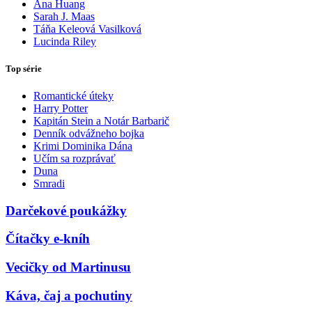
Ana Huang
Sarah J. Maas
Táňa Keleová Vasilková
Lucinda Riley
Top série
Romantické úteky
Harry Potter
Kapitán Stein a Notár Barbarič
Denník odvážneho bojka
Krimi Dominika Dána
Učím sa rozprávať
Duna
Smradi
Darčekové poukážky
Čítačky e-kníh
Vecičky od Martinusu
Káva, čaj a pochutiny