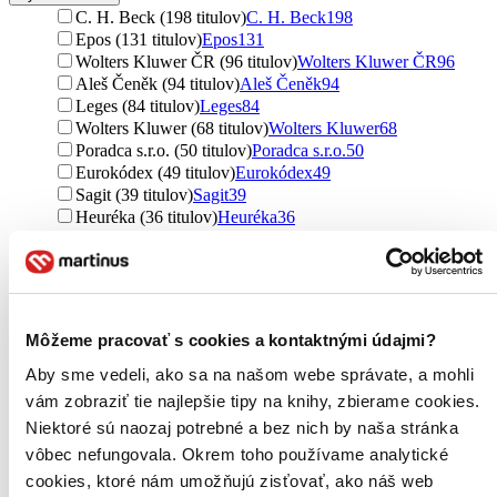
C. H. Beck (198 titulov)
C. H. Beck
198
Epos (131 titulov)
Epos
131
Wolters Kluwer ČR (96 titulov)
Wolters Kluwer ČR
96
Aleš Čeněk (94 titulov)
Aleš Čeněk
94
Leges (84 titulov)
Leges
84
Wolters Kluwer (68 titulov)
Wolters Kluwer
68
Poradca s.r.o. (50 titulov)
Poradca s.r.o.
50
Eurokódex (49 titulov)
Eurokódex
49
Sagit (39 titulov)
Sagit
39
Heuréka (36 titulov)
Heuréka
36
Karolinum (35 titulov)
Karolinum
35
Linde (35 titulov)
Linde
35
Key publishing (27 titulov)
Key publishing
27
Wolters Kluwer (Iura Edition) (25 titulov)
Wolters Kluwer
(Iura Edition)
25
Môžeme pracovať s cookies a kontaktnými údajmi?
Eurounion (14 titulov)
Eurounion
14
Grada (13 titulov)
Grada
13
Aby sme vedeli, ako sa na našom webe správate, a mohli
Kalligram (13 titulov)
Kalligram
13
vám zobraziť tie najlepšie tipy na knihy, zbierame cookies.
C. H. Beck SK (13 titulov)
C. H. Beck SK
13
Niektoré sú naozaj potrebné a bez nich by naša stránka
Poradca podnikateľa (11 titulov)
Poradca podnikateľa
11
vôbec nefungovala. Okrem toho používame analytické
Belianum (11 titulov)
Belianum
11
Poradce s.r.o. (10 titulov)
Poradce s.r.o.
10
cookies, ktoré nám umožňujú zisťovať, ako náš web