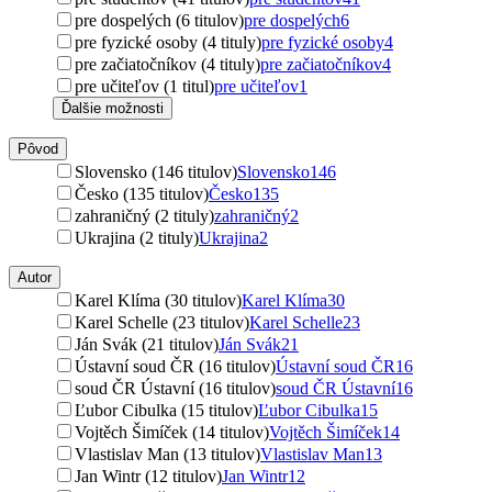
pre dospelých (6 titulov)
pre dospelých
6
pre fyzické osoby (4 tituly)
pre fyzické osoby
4
pre začiatočníkov (4 tituly)
pre začiatočníkov
4
pre učiteľov (1 titul)
pre učiteľov
1
Ďalšie možnosti
Pôvod
Slovensko (146 titulov)
Slovensko
146
Česko (135 titulov)
Česko
135
zahraničný (2 tituly)
zahraničný
2
Ukrajina (2 tituly)
Ukrajina
2
Autor
Karel Klíma (30 titulov)
Karel Klíma
30
Karel Schelle (23 titulov)
Karel Schelle
23
Ján Svák (21 titulov)
Ján Svák
21
Ústavní soud ČR (16 titulov)
Ústavní soud ČR
16
soud ČR Ústavní (16 titulov)
soud ČR Ústavní
16
Ľubor Cibulka (15 titulov)
Ľubor Cibulka
15
Vojtěch Šimíček (14 titulov)
Vojtěch Šimíček
14
Vlastislav Man (13 titulov)
Vlastislav Man
13
Jan Wintr (12 titulov)
Jan Wintr
12