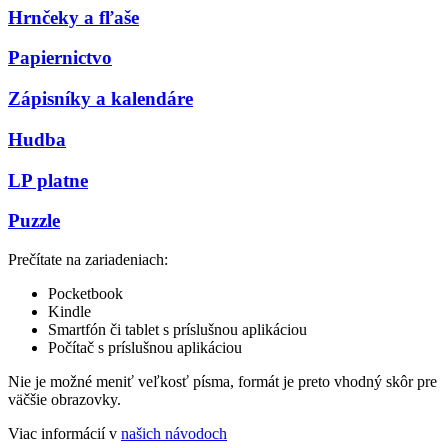
Hrnčeky a fľaše
Papiernictvo
Zápisníky a kalendáre
Hudba
LP platne
Puzzle
Prečítate na zariadeniach:
Pocketbook
Kindle
Smartfón či tablet s príslušnou aplikáciou
Počítač s príslušnou aplikáciou
Nie je možné meniť veľkosť písma, formát je preto vhodný skôr pre
väčšie obrazovky.
Viac informácií v
našich návodoch