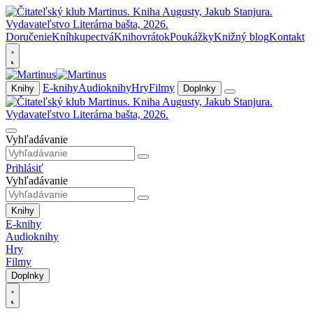
Doručenie
Kníhkupectvá
Knihovrátok
Poukážky
Knižný blog
Kontakt
E-knihy
Audioknihy
Hry
Filmy
Knihy
Doplnky
Vyhľadávanie
Prihlásiť
Vyhľadávanie
Knihy
E-knihy
Audioknihy
Hry
Filmy
Doplnky