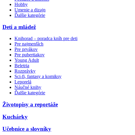
Hobby
Umenie a dizajn
Ďalšie kategórie
Deti a mládež
Knihorad – poradca kníh pre deti
Pre najmenších
Pre prvákov
Pre pubertiakov
Young Adult
Beletria
Rozprávky
Sci-fi, fantasy a komiksy
Leporelá
Náučné knihy
Ďalšie kategórie
Životopisy a reportáže
Kuchárky
Učebnice a slovníky