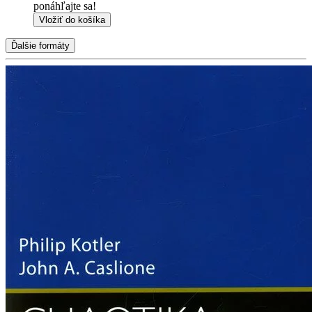
ponáhľajte sa!
Vložiť do košíka
Ďalšie formáty