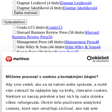
Dagmar Lesáková (4 tituly)
Dagmar Lesáková
4
Dagmar Jakubíková (4 tituly)
Dagmar Jakubíková
4
Ďalšie možnosti
Vydavateľstvo
Grada (115 titulov)
Grada
115
Harvard Business Review Press (56 titulov)
Harvard
Business Review Press
56
Management Press (48 titulov)
Management Press
48
John Wiley & Sons (44 titulov)
John Wiley & Sons
44
Kogan Page (38 titulov)
Kogan Page
38
Computer Press (17 titulov)
Computer Press
17
HarperCollins (14 titulov)
HarperCollins
14
Wolters Kluwer (Iura Edition) (14 titulov)
Wolters Kluwer
(Iura Edition)
14
C. H. Beck (14 titulov)
C. H. Beck
14
Môžeme pracovať s cookies a kontaktnými údajmi?
Česká společnost pro jakost (12 titulov)
Česká společnost
Aby sme vedeli, ako sa na našom webe správate, a mohli
pro jakost
12
vám zobraziť tie najlepšie tipy na knihy, zbierame cookies.
Routledge (11 titulov)
Routledge
11
Professional Publishing (10 titulov)
Professional
Niektoré sú naozaj potrebné a bez nich by naša stránka
Publishing
10
vôbec nefungovala. Okrem toho používame analytické
BIZBOOKS (9 titulov)
BIZBOOKS
9
cookies, ktoré nám umožňujú zisťovať, ako náš web
Wolters Kluwer ČR (7 titulov)
Wolters Kluwer ČR
7