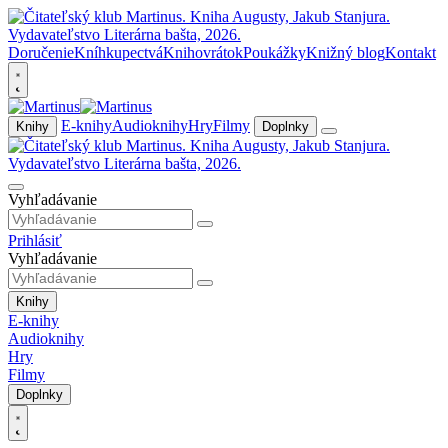
Doručenie
Kníhkupectvá
Knihovrátok
Poukážky
Knižný blog
Kontakt
E-knihy
Audioknihy
Hry
Filmy
Knihy
Doplnky
Vyhľadávanie
Prihlásiť
Vyhľadávanie
Knihy
E-knihy
Audioknihy
Hry
Filmy
Doplnky