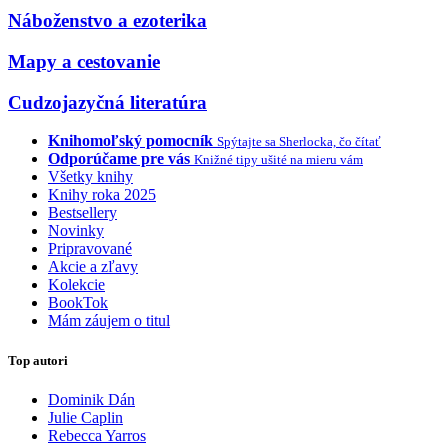
Náboženstvo a ezoterika
Mapy a cestovanie
Cudzojazyčná literatúra
Knihomoľský pomocník
Spýtajte sa Sherlocka, čo čítať
Odporúčame pre vás
Knižné tipy ušité na mieru vám
Všetky knihy
Knihy roka 2025
Bestsellery
Novinky
Pripravované
Akcie a zľavy
Kolekcie
BookTok
Mám záujem o titul
Top autori
Dominik Dán
Julie Caplin
Rebecca Yarros