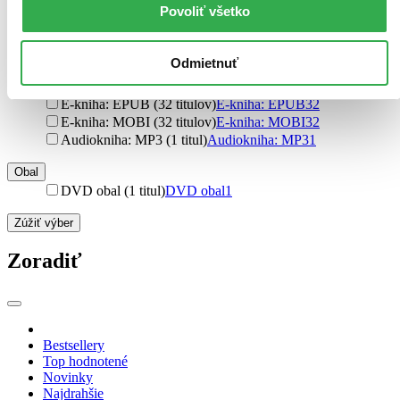
pevná väzba s prebalom (13 titulov)
pevná väzba s
Povoliť všetko
prebalom
13
šitá väzba (4 tituly)
šitá väzba
4
Odmietnuť
Formát
E-kniha: PDF (46 titulov)
E-kniha: PDF
46
E-kniha: EPUB (32 titulov)
E-kniha: EPUB
32
E-kniha: MOBI (32 titulov)
E-kniha: MOBI
32
Audiokniha: MP3 (1 titul)
Audiokniha: MP3
1
Obal
DVD obal (1 titul)
DVD obal
1
Zúžiť výber
Zoradiť
Bestsellery
Top hodnotené
Novinky
Najdrahšie