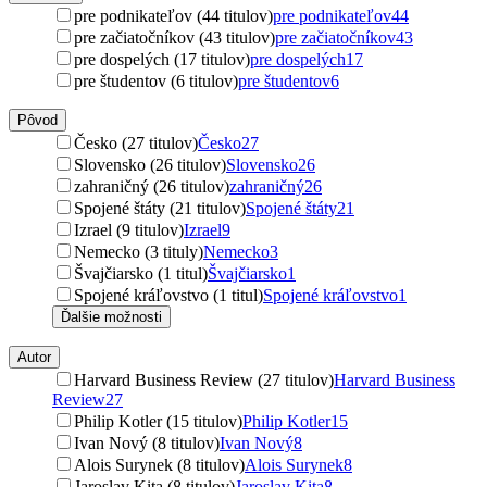
pre podnikateľov (44 titulov)
pre podnikateľov
44
pre začiatočníkov (43 titulov)
pre začiatočníkov
43
pre dospelých (17 titulov)
pre dospelých
17
pre študentov (6 titulov)
pre študentov
6
Pôvod
Česko (27 titulov)
Česko
27
Slovensko (26 titulov)
Slovensko
26
zahraničný (26 titulov)
zahraničný
26
Spojené štáty (21 titulov)
Spojené štáty
21
Izrael (9 titulov)
Izrael
9
Nemecko (3 tituly)
Nemecko
3
Švajčiarsko (1 titul)
Švajčiarsko
1
Spojené kráľovstvo (1 titul)
Spojené kráľovstvo
1
Ďalšie možnosti
Autor
Harvard Business Review (27 titulov)
Harvard Business
Review
27
Philip Kotler (15 titulov)
Philip Kotler
15
Ivan Nový (8 titulov)
Ivan Nový
8
Alois Surynek (8 titulov)
Alois Surynek
8
Jaroslav Kita (8 titulov)
Jaroslav Kita
8