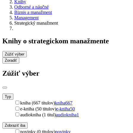
Knihy
Odborné a náučné
Biznis a manažment
Management
Strategický manažment
Knihy o strategickom manažmente
Zúžiť výber
Zoradiť
Zúžiť výber
Typ
kniha (667 titulov)
kniha
667
e-kniha (50 titulov)
e-kniha
50
audiokniha (1 titul)
audiokniha
1
Zobraziť iba
novinky (0 titulov)
novinky