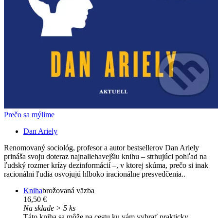
Prečo sa mýlime
Dan Ariely
Renomovaný sociológ, profesor a autor bestsellerov Dan Ariely
prináša svoju doteraz najnaliehavejšiu knihu – strhujúci pohľad na
ľudský rozmer krízy dezinformácií –, v ktorej skúma, prečo si inak
racionálni ľudia osvojujú hlboko iracionálne presvedčenia..
Kniha
brožovaná väzba
16,50 €
Na sklade > 5 ks
Táto kniha sa môže na cestu ku vám vybrať prakticky