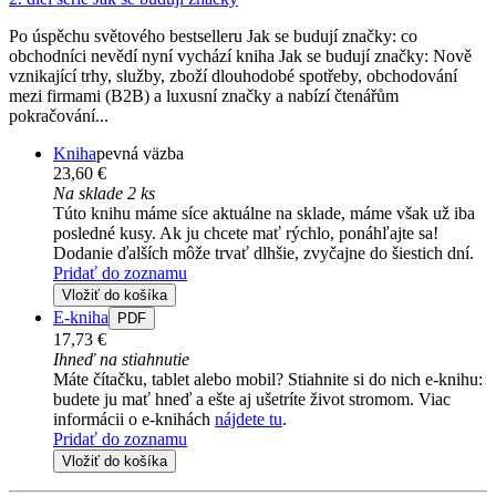
Po úspěchu světového bestselleru Jak se budují značky: co
obchodníci nevědí nyní vychází kniha Jak se budují značky: Nově
vznikající trhy, služby, zboží dlouhodobé spotřeby, obchodování
mezi firmami (B2B) a luxusní značky a nabízí čtenářům
pokračování...
Kniha
pevná väzba
23,60 €
Na sklade 2 ks
Túto knihu máme síce aktuálne na sklade, máme však už iba
posledné kusy. Ak ju chcete mať rýchlo, ponáhľajte sa!
Dodanie ďalších môže trvať dlhšie, zvyčajne do šiestich dní.
Pridať do zoznamu
Vložiť do košíka
E-kniha
PDF
17,73 €
Ihneď na stiahnutie
Máte čítačku, tablet alebo mobil? Stiahnite si do nich e-knihu:
budete ju mať hneď a ešte aj ušetríte život stromom. Viac
informácii o e-knihách
nájdete tu
.
Pridať do zoznamu
Vložiť do košíka