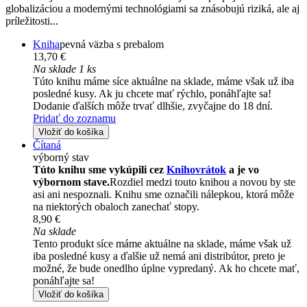
globalizáciou a modernými technológiami sa znásobujú riziká, ale aj
príležitosti...
Kniha
pevná väzba s prebalom
13,70 €
Na sklade 1 ks
Túto knihu máme síce aktuálne na sklade, máme však už iba
posledné kusy. Ak ju chcete mať rýchlo, ponáhľajte sa!
Dodanie ďalších môže trvať dlhšie, zvyčajne do 18 dní.
Pridať do zoznamu
Vložiť do košíka
Čítaná
výborný stav
Túto knihu sme vykúpili cez
Knihovrátok
a je vo
výbornom stave.
Rozdiel medzi touto knihou a novou by ste
asi ani nespoznali. Knihu sme označili nálepkou, ktorá môže
na niektorých obaloch zanechať stopy.
8,90 €
Na sklade
Tento produkt síce máme aktuálne na sklade, máme však už
iba posledné kusy a ďalšie už nemá ani distribútor, preto je
možné, že bude onedlho úplne vypredaný. Ak ho chcete mať,
ponáhľajte sa!
Vložiť do košíka