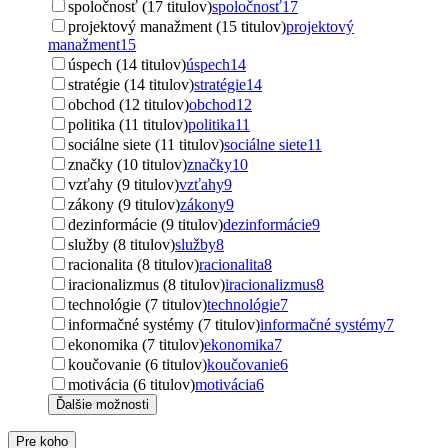
spoločnosť (17 titulov)
spoločnosť
17
projektový manažment (15 titulov)
projektový
manažment
15
úspech (14 titulov)
úspech
14
stratégie (14 titulov)
stratégie
14
obchod (12 titulov)
obchod
12
politika (11 titulov)
politika
11
sociálne siete (11 titulov)
sociálne siete
11
značky (10 titulov)
značky
10
vzťahy (9 titulov)
vzťahy
9
zákony (9 titulov)
zákony
9
dezinformácie (9 titulov)
dezinformácie
9
služby (8 titulov)
služby
8
racionalita (8 titulov)
racionalita
8
iracionalizmus (8 titulov)
iracionalizmus
8
technológie (7 titulov)
technológie
7
informačné systémy (7 titulov)
informačné systémy
7
ekonomika (7 titulov)
ekonomika
7
koučovanie (6 titulov)
koučovanie
6
motivácia (6 titulov)
motivácia
6
Ďalšie možnosti
Pre koho