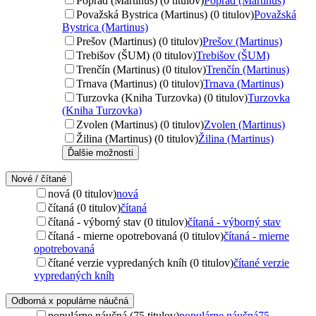
Poprad (Martinus) (0 titulov)
Poprad (Martinus)
Považská Bystrica (Martinus) (0 titulov)
Považská
Bystrica (Martinus)
Prešov (Martinus) (0 titulov)
Prešov (Martinus)
Trebišov (ŠUM) (0 titulov)
Trebišov (ŠUM)
Trenčín (Martinus) (0 titulov)
Trenčín (Martinus)
Trnava (Martinus) (0 titulov)
Trnava (Martinus)
Turzovka (Kniha Turzovka) (0 titulov)
Turzovka
(Kniha Turzovka)
Zvolen (Martinus) (0 titulov)
Zvolen (Martinus)
Žilina (Martinus) (0 titulov)
Žilina (Martinus)
Ďalšie možnosti
Nové / čítané
nová (0 titulov)
nová
čítaná (0 titulov)
čítaná
čítaná - výborný stav (0 titulov)
čítaná - výborný stav
čítaná - mierne opotrebovaná (0 titulov)
čítaná - mierne
opotrebovaná
čítané verzie vypredaných kníh (0 titulov)
čítané verzie
vypredaných kníh
Odborná x populárne náučná
populárne náučná (75 titulov)
populárne náučná
75