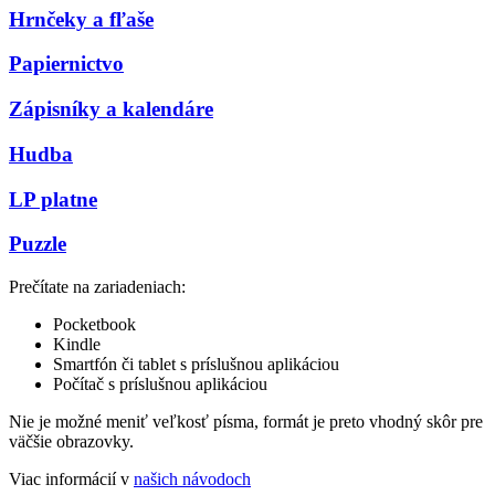
Hrnčeky a fľaše
Papiernictvo
Zápisníky a kalendáre
Hudba
LP platne
Puzzle
Prečítate na zariadeniach:
Pocketbook
Kindle
Smartfón či tablet s príslušnou aplikáciou
Počítač s príslušnou aplikáciou
Nie je možné meniť veľkosť písma, formát je preto vhodný skôr pre
väčšie obrazovky.
Viac informácií v
našich návodoch