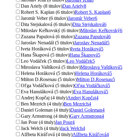
Dan Ariely (8 titulov)
Dan Ariely
8
Robert S. Kaplan (6 titulov)
Robert S. Kaplan
6
Jaromír Veber (6 titulov)
Jaromír Veber
6
Dita Stejskalová (6 titulov)
Dita Stejskalová
6
Miloslav Keřkovský (6 titulov)
Miloslav Keřkovský
6
Zuzana Papulová (6 titulov)
Zuzana Papulová
6
Jaroslav Nenadál (5 titulov)
Jaroslav Nenadál
5
Iveta Horáková (5 titulov)
Iveta Horáková
5
Hana Škapová (5 titulov)
Hana Škapová
5
Leo Vodáček (5 titulov)
Leo Vodáček
5
Miroslava Vaštíková (5 titulov)
Miroslava Vaštíková
5
Helena Horáková (5 titulov)
Helena Horáková
5
Milton D.Rosenau (5 titulov)
Milton D.Rosenau
5
Oľga Vodáčková (5 titulov)
Oľga Vodáčková
5
Eva Hanuláková (5 titulov)
Eva Hanuláková
5
Andrej Kopčaj (4 tituly)
Andrej Kopčaj
4
Ben Mezrich (4 tituly)
Ben Mezrich
4
Daniel Goleman (4 tituly)
Daniel Goleman
4
Gary Armstrong (4 tituly)
Gary Armstrong
4
Jan Pour (4 tituly)
Jan Pour
4
Jack Welch (4 tituly)
Jack Welch
4
Alžbeta Kiráľová (4 tituly)
Alžbeta Kiráľová
4