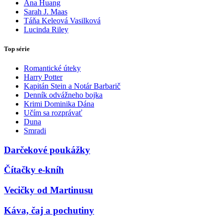
Ana Huang
Sarah J. Maas
Táňa Keleová Vasilková
Lucinda Riley
Top série
Romantické úteky
Harry Potter
Kapitán Stein a Notár Barbarič
Denník odvážneho bojka
Krimi Dominika Dána
Učím sa rozprávať
Duna
Smradi
Darčekové poukážky
Čítačky e-kníh
Vecičky od Martinusu
Káva, čaj a pochutiny