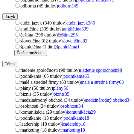
odborná (49 titulov)
odborná
49
Jazyk
cudzí jazyk (340 titulov)
cudzí jazyk
340
angličtina (339 titulov)
angličtina
339
čeština (295 titulov)
čeština
295
slovenčina (82 titulov)
slovenčina
82
španielčina (1 titul)
španielčina
1
Ďalšie možnosti
Téma
riadenie spoločnosti (98 titulov)
riadenie spoločnosti
98
podnikania (65 titulov)
podnikania
65
malé a stredné firmy (63 titulov)
malé a stredné firmy
63
plány (56 titulov)
plány
56
biznis (35 titulov)
biznis
35
medzinárodný obchod (34 titulov)
medzinárodný obchod
34
osobnosti (34 titulov)
osobnosti
34
komunikácia (29 titulov)
komunikácia
29
podnikanie (18 titulov)
podnikanie
18
leadership (18 titulov)
leadership
18
marketing (18 titulov)
marketing
18