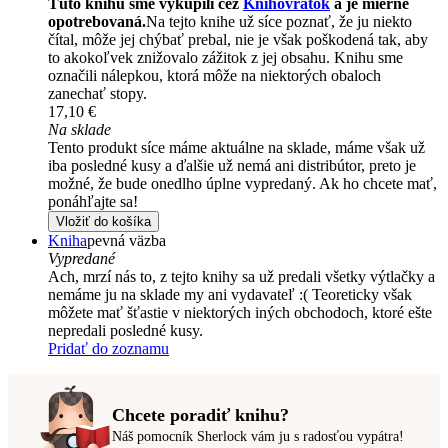
Túto knihu sme vykúpili cez
Knihovrátok
a je mierne
opotrebovaná.
Na tejto knihe už síce poznať, že ju niekto
čítal, môže jej chýbať prebal, nie je však poškodená tak, aby
to akokoľvek znižovalo zážitok z jej obsahu. Knihu sme
označili nálepkou, ktorá môže na niektorých obaloch
zanechať stopy.
17,10 €
Na sklade
Tento produkt síce máme aktuálne na sklade, máme však už
iba posledné kusy a ďalšie už nemá ani distribútor, preto je
možné, že bude onedlho úplne vypredaný. Ak ho chcete mať,
ponáhľajte sa!
Vložiť do košíka
Kniha
pevná väzba
Vypredané
Ach, mrzí nás to, z tejto knihy sa už predali všetky výtlačky a
nemáme ju na sklade my ani vydavateľ :( Teoreticky však
môžete mať šťastie v niektorých iných obchodoch, ktoré ešte
nepredali posledné kusy.
Pridať do zoznamu
Chcete poradiť knihu?
Náš pomocník Sherlock vám ju s radosťou vypátra!