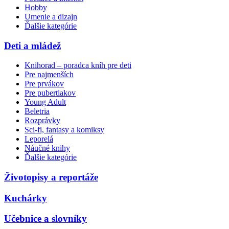
Hobby
Umenie a dizajn
Ďalšie kategórie
Deti a mládež
Knihorad – poradca kníh pre deti
Pre najmenších
Pre prvákov
Pre pubertiakov
Young Adult
Beletria
Rozprávky
Sci-fi, fantasy a komiksy
Leporelá
Náučné knihy
Ďalšie kategórie
Životopisy a reportáže
Kuchárky
Učebnice a slovníky