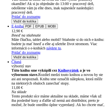
okamžite! Ak si ju objednáte do 13:00 v pracovný deň,
odošleme vám ju ešte dnes, inak najneskôr nasledujúci
pracovný deň.
Pridať do zoznamu
Vložiť do košíka
E-kniha
PDF
EPUB
MOBI
12,90 €
Ihneď na stiahnutie
Máte čítačku, tablet alebo mobil? Stiahnite si do nich e-knihu:
budete ju mať hneď a ešte aj ušetríte život stromom. Viac
informácii o e-knihách
nájdete tu
.
Pridať do zoznamu
Vložiť do košíka
Čítaná
výborný stav
Túto knihu sme vykúpili cez
Knihovrátok
a je vo
výbornom stave.
Rozdiel medzi touto knihou a novou by ste
asi ani nespoznali. Knihu sme označili nálepkou, ktorá môže
na niektorých obaloch zanechať stopy.
11,00 €
Na sklade
Tento produkt síce máme aktuálne na sklade, máme však už
iba posledné kusy a ďalšie už nemá ani distribútor, preto je
možné, že bude onedlho úplne vypredaný. Ak ho chcete mať,