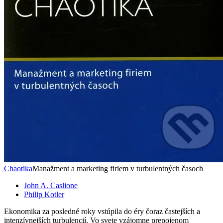
Chaotika
Manažment a marketing firiem v turbulentných časoch
John A. Caslione
Philip Kotler
Ekonomika za posledné roky vstúpila do éry čoraz častejších a
intenzívnejších turbulencií. Vo svete vzájomne prepojenom