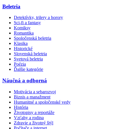
Beletria
Detektívky, trilery a horory
Sci-fi a fantasy
Komiksy
Romantika
Spoločenská beletria
Klasika
Historické
Slovenská beletria
Svetová beletria
Poézia
Ďalšie kategórie
Náučná a odborná
Motivácia a sebarozvoj
Biznis a manažment
Humanitné a spoločenské vedy
História
Životopisy a reportáže
Vzťahy a rodina
Zdravie a životný štýl
Počítače a internet