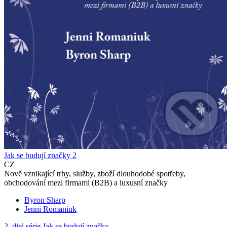
Jak se budují značky 2
CZ
Nově vznikající trhy, služby, zboží dlouhodobé spotřeby,
obchodování mezi firmami (B2B) a luxusní značky
Byron Sharp
Jenni Romaniuk
2. diel série
Jak se budují značky