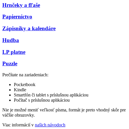
Hrnčeky a fľaše
Papiernictvo
Zápisníky a kalendáre
Hudba
LP platne
Puzzle
Prečítate na zariadeniach:
Pocketbook
Kindle
Smartfón či tablet s príslušnou aplikáciou
Počítač s príslušnou aplikáciou
Nie je možné meniť veľkosť písma, formát je preto vhodný skôr pre
väčšie obrazovky.
Viac informácií v
našich návodoch