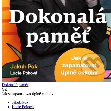
Dokonalá paměť
CZ
Jak si zapamatovat úplně cokoliv
Jakub Pok
Lucie Poková