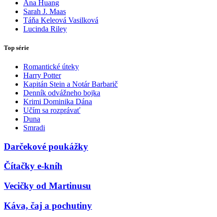
Ana Huang
Sarah J. Maas
Táňa Keleová Vasilková
Lucinda Riley
Top série
Romantické úteky
Harry Potter
Kapitán Stein a Notár Barbarič
Denník odvážneho bojka
Krimi Dominika Dána
Učím sa rozprávať
Duna
Smradi
Darčekové poukážky
Čítačky e-kníh
Vecičky od Martinusu
Káva, čaj a pochutiny