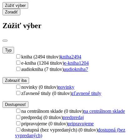
Zúžiť výber
Zoradiť
Zúžiť výber
Typ
kniha (2494 titulov)
kniha
2494
e-kniha (1204 titulov)
e-kniha
1204
audiokniha (7 titulov)
audiokniha
7
Zobraziť iba
novinky (0 titulov)
novinky
zľavnené tituly (0 titulov)
zľavnené tituly
Dostupnosť
na centrálnom sklade (0 titulov)
na centrálnom sklade
predpredaj (0 titulov)
predpredaj
pripravujeme (0 titulov)
pripravujeme
dostupná (bez vypredaných) (0 titulov)
dostupná (bez
vypredaných)