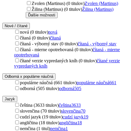
Zvolen (Martinus) (0 titulov)
Zvolen (Martinus)
Žilina (Martinus) (0 titulov)
Žilina (Martinus)
Ďalšie možnosti
Nové / čítané
nová (0 titulov)
nová
čítaná (0 titulov)
čítaná
čítaná - výborný stav (0 titulov)
čítaná - výborný stav
čítaná - mierne opotrebovaná (0 titulov)
čítaná - mierne
opotrebovaná
čítané verzie vypredaných kníh (0 titulov)
čítané verzie
vypredaných kníh
Odborná x populárne náučná
populárne náučná (661 titulov)
populárne náučná
661
odborná (505 titulov)
odborná
505
Jazyk
čeština (3633 titulov)
čeština
3633
slovenčina (70 titulov)
slovenčina
70
cudzí jazyk (19 titulov)
cudzí jazyk
19
angličtina (18 titulov)
angličtina
18
nemčina (1 titul)
nemčina
1