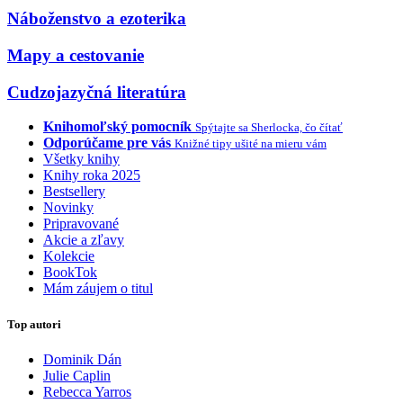
Náboženstvo a ezoterika
Mapy a cestovanie
Cudzojazyčná literatúra
Knihomoľský pomocník
Spýtajte sa Sherlocka, čo čítať
Odporúčame pre vás
Knižné tipy ušité na mieru vám
Všetky knihy
Knihy roka 2025
Bestsellery
Novinky
Pripravované
Akcie a zľavy
Kolekcie
BookTok
Mám záujem o titul
Top autori
Dominik Dán
Julie Caplin
Rebecca Yarros