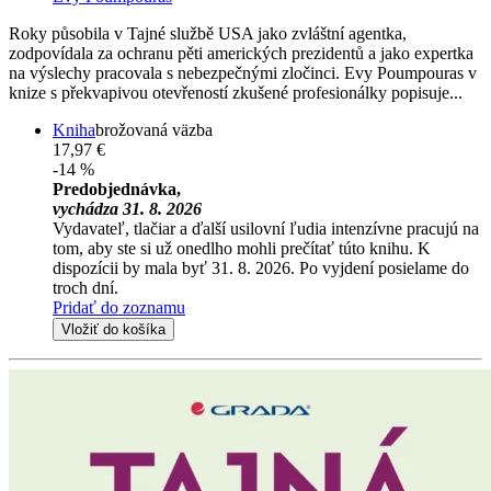
Roky působila v Tajné službě USA jako zvláštní agentka,
zodpovídala za ochranu pěti amerických prezidentů a jako expertka
na výslechy pracovala s nebezpečnými zločinci. Evy Poumpouras v
knize s překvapivou otevřeností zkušené profesionálky popisuje...
Kniha
brožovaná väzba
17,97 €
-14 %
Predobjednávka,
vychádza 31. 8. 2026
Vydavateľ, tlačiar a ďalší usilovní ľudia intenzívne pracujú na
tom, aby ste si už onedlho mohli prečítať túto knihu. K
dispozícii by mala byť 31. 8. 2026. Po vyjdení posielame do
troch dní.
Pridať do zoznamu
Vložiť do košíka