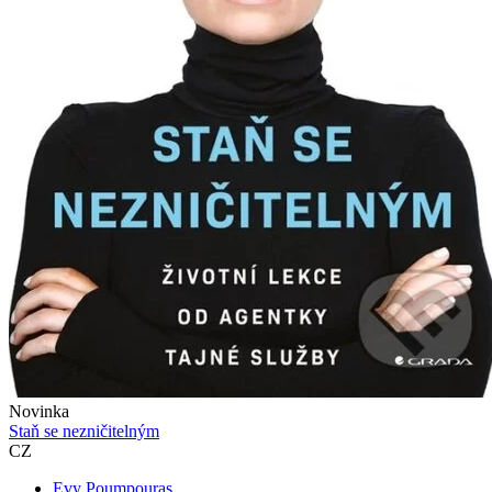
Novinka
Staň se nezničitelným
CZ
Evy Poumpouras