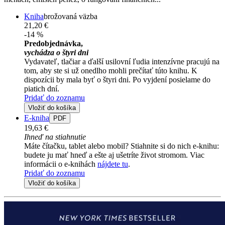
Kniha
brožovaná väzba
21,20 €
-14 %
Predobjednávka,
vychádza o štyri dni
Vydavateľ, tlačiar a ďalší usilovní ľudia intenzívne pracujú na
tom, aby ste si už onedlho mohli prečítať túto knihu. K
dispozícii by mala byť o štyri dni. Po vyjdení posielame do
piatich dní.
Pridať do zoznamu
Vložiť do košíka
E-kniha
PDF
19,63 €
Ihneď na stiahnutie
Máte čítačku, tablet alebo mobil? Stiahnite si do nich e-knihu:
budete ju mať hneď a ešte aj ušetríte život stromom. Viac
informácii o e-knihách
nájdete tu
.
Pridať do zoznamu
Vložiť do košíka