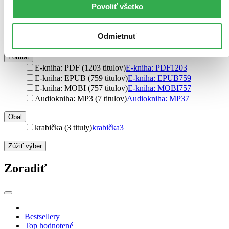
Povoliť všetko
šitá väzba (12 titulov)
šitá väzba
12
špirálová väzba (4 tituly)
špirálová väzba
4
flexi (1 titul)
flexi
1
Odmietnuť
Ďalšie možnosti
Formát
E-kniha: PDF (1203 titulov)
E-kniha: PDF
1203
E-kniha: EPUB (759 titulov)
E-kniha: EPUB
759
E-kniha: MOBI (757 titulov)
E-kniha: MOBI
757
Audiokniha: MP3 (7 titulov)
Audiokniha: MP3
7
Obal
krabička (3 tituly)
krabička
3
Zúžiť výber
Zoradiť
Bestsellery
Top hodnotené