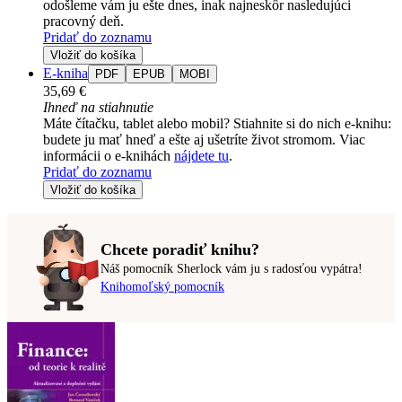
odošleme vám ju ešte dnes, inak najneskôr nasledujúci
pracovný deň.
Pridať do zoznamu
Vložiť do košíka
E-kniha
PDF
EPUB
MOBI
35,69 €
Ihneď na stiahnutie
Máte čítačku, tablet alebo mobil? Stiahnite si do nich e-knihu:
budete ju mať hneď a ešte aj ušetríte život stromom. Viac
informácii o e-knihách
nájdete tu
.
Pridať do zoznamu
Vložiť do košíka
Chcete poradiť knihu?
Náš pomocník Sherlock vám ju s radosťou vypátra!
Knihomoľský pomocník