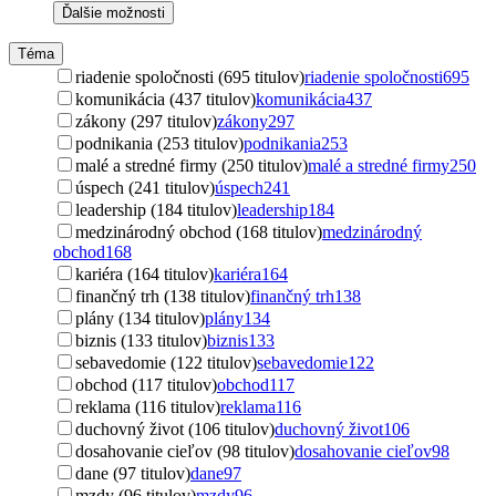
Ďalšie možnosti
Téma
riadenie spoločnosti (695 titulov)
riadenie spoločnosti
695
komunikácia (437 titulov)
komunikácia
437
zákony (297 titulov)
zákony
297
podnikania (253 titulov)
podnikania
253
malé a stredné firmy (250 titulov)
malé a stredné firmy
250
úspech (241 titulov)
úspech
241
leadership (184 titulov)
leadership
184
medzinárodný obchod (168 titulov)
medzinárodný
obchod
168
kariéra (164 titulov)
kariéra
164
finančný trh (138 titulov)
finančný trh
138
plány (134 titulov)
plány
134
biznis (133 titulov)
biznis
133
sebavedomie (122 titulov)
sebavedomie
122
obchod (117 titulov)
obchod
117
reklama (116 titulov)
reklama
116
duchovný život (106 titulov)
duchovný život
106
dosahovanie cieľov (98 titulov)
dosahovanie cieľov
98
dane (97 titulov)
dane
97
mzdy (96 titulov)
mzdy
96