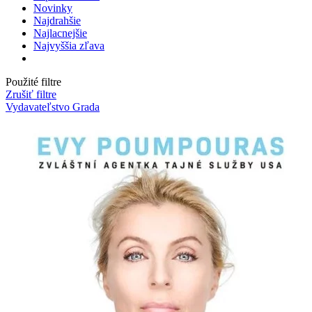
Novinky
Najdrahšie
Najlacnejšie
Najvyššia zľava
Použité filtre
Zrušiť filtre
Vydavateľstvo Grada