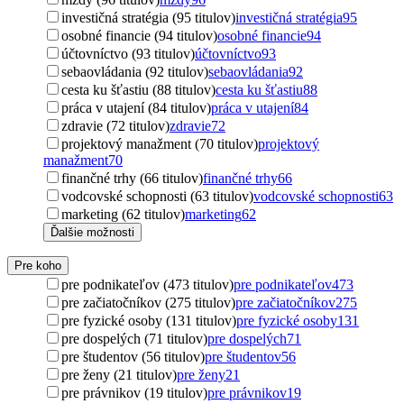
investičná stratégia (95 titulov)
investičná stratégia
95
osobné financie (94 titulov)
osobné financie
94
účtovníctvo (93 titulov)
účtovníctvo
93
sebaovládania (92 titulov)
sebaovládania
92
cesta ku šťastiu (88 titulov)
cesta ku šťastiu
88
práca v utajení (84 titulov)
práca v utajení
84
zdravie (72 titulov)
zdravie
72
projektový manažment (70 titulov)
projektový
manažment
70
finančné trhy (66 titulov)
finančné trhy
66
vodcovské schopnosti (63 titulov)
vodcovské schopnosti
63
marketing (62 titulov)
marketing
62
Ďalšie možnosti
Pre koho
pre podnikateľov (473 titulov)
pre podnikateľov
473
pre začiatočníkov (275 titulov)
pre začiatočníkov
275
pre fyzické osoby (131 titulov)
pre fyzické osoby
131
pre dospelých (71 titulov)
pre dospelých
71
pre študentov (56 titulov)
pre študentov
56
pre ženy (21 titulov)
pre ženy
21
pre právnikov (19 titulov)
pre právnikov
19