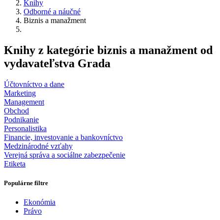
Knihy
Odborné a náučné
Biznis a manažment
Knihy z kategórie biznis a manažment od
vydavateľstva Grada
Účtovníctvo a dane
Marketing
Management
Obchod
Podnikanie
Personalistika
Financie, investovanie a bankovníctvo
Medzinárodné vzťahy
Verejná správa a sociálne zabezpečenie
Etiketa
Populárne filtre
Ekonómia
Právo