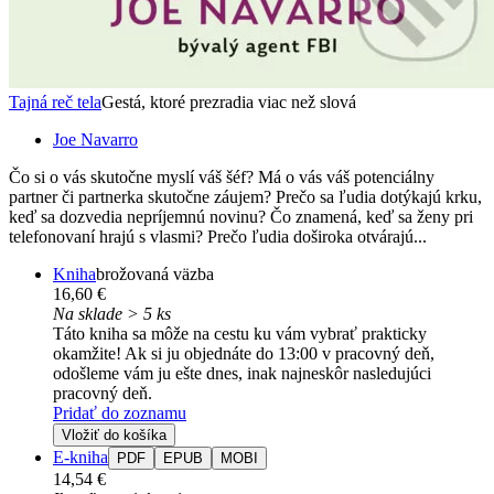
Tajná reč tela
Gestá, ktoré prezradia viac než slová
Joe Navarro
Čo si o vás skutočne myslí váš šéf? Má o vás váš potenciálny
partner či partnerka skutočne záujem? Prečo sa ľudia dotýkajú krku,
keď sa dozvedia nepríjemnú novinu? Čo znamená, keď sa ženy pri
telefonovaní hrajú s vlasmi? Prečo ľudia doširoka otvárajú...
Kniha
brožovaná väzba
16,60 €
Na sklade > 5 ks
Táto kniha sa môže na cestu ku vám vybrať prakticky
okamžite! Ak si ju objednáte do 13:00 v pracovný deň,
odošleme vám ju ešte dnes, inak najneskôr nasledujúci
pracovný deň.
Pridať do zoznamu
Vložiť do košíka
E-kniha
PDF
EPUB
MOBI
14,54 €