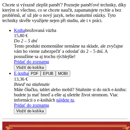
Chcete si výrazně zlepšit paměť? Poznejte paměťové techniky, díky
kterým si všechno, co se chcete naučit, zapamatujete rychle a bez
problémů, ať už jde o nový jazyk, nebo maturitní otázky. Tyto
techniky skvěle využijete nejen při studiu, ale i v práci.
Kniha
brožovaná väzba
15,80 €
Do 2 – 5 dní
Tento produkt momentálne nemáme na sklade, ale zvyčajne
vám ho vieme zabezpečiť a odoslať do 2 – 5 dní. A
posnažíme sa aj trochu rýchlejšie!
Pridať do zoznamu
Vložiť do košíka
E-kniha
PDF
EPUB
MOBI
13,36 €
Ihneď na stiahnutie
Máte čítačku, tablet alebo mobil? Stiahnite si do nich e-knihu:
budete ju mať hneď a ešte aj ušetríte život stromom. Viac
informácii o e-knihách
nájdete tu
.
Pridať do zoznamu
Vložiť do košíka