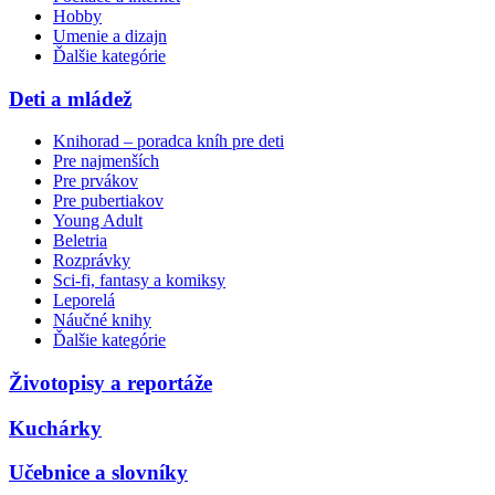
Hobby
Umenie a dizajn
Ďalšie kategórie
Deti a mládež
Knihorad – poradca kníh pre deti
Pre najmenších
Pre prvákov
Pre pubertiakov
Young Adult
Beletria
Rozprávky
Sci-fi, fantasy a komiksy
Leporelá
Náučné knihy
Ďalšie kategórie
Životopisy a reportáže
Kuchárky
Učebnice a slovníky