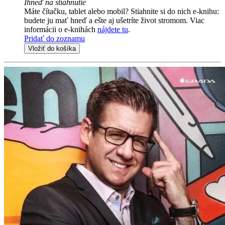
Ihneď na stiahnutie
Máte čítačku, tablet alebo mobil? Stiahnite si do nich e-knihu:
budete ju mať hneď a ešte aj ušetríte život stromom. Viac
informácii o e-knihách
nájdete tu
.
Pridať do zoznamu
Vložiť do košíka