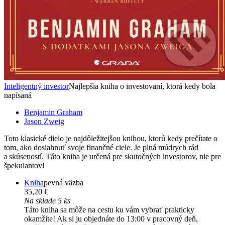
Inteligentný investor
Najlepšia kniha o investovaní, ktorá kedy bola
napísaná
Benjamin Graham
Jason Zweig
Toto klasické dielo je najdôležitejšou knihou, ktorú kedy prečítate o
tom, ako dosiahnuť svoje finančné ciele. Je plná múdrych rád
a skúseností. Táto kniha je určená pre skutočných investorov, nie pre
špekulantov!
Kniha
pevná väzba
35,20 €
Na sklade 5 ks
Táto kniha sa môže na cestu ku vám vybrať prakticky
okamžite! Ak si ju objednáte do 13:00 v pracovný deň,