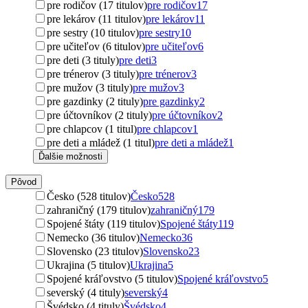
pre rodičov (17 titulov)
pre rodičov
17
pre lekárov (11 titulov)
pre lekárov
11
pre sestry (10 titulov)
pre sestry
10
pre učiteľov (6 titulov)
pre učiteľov
6
pre deti (3 tituly)
pre deti
3
pre trénerov (3 tituly)
pre trénerov
3
pre mužov (3 tituly)
pre mužov
3
pre gazdinky (2 tituly)
pre gazdinky
2
pre účtovníkov (2 tituly)
pre účtovníkov
2
pre chlapcov (1 titul)
pre chlapcov
1
pre deti a mládež (1 titul)
pre deti a mládež
1
Ďalšie možnosti
Pôvod
Česko (528 titulov)
Česko
528
zahraničný (179 titulov)
zahraničný
179
Spojené štáty (119 titulov)
Spojené štáty
119
Nemecko (36 titulov)
Nemecko
36
Slovensko (23 titulov)
Slovensko
23
Ukrajina (5 titulov)
Ukrajina
5
Spojené kráľovstvo (5 titulov)
Spojené kráľovstvo
5
severský (4 tituly)
severský
4
Švédsko (4 tituly)
Švédsko
4