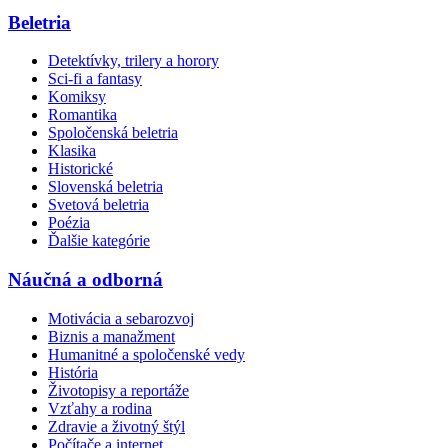
Beletria
Detektívky, trilery a horory
Sci-fi a fantasy
Komiksy
Romantika
Spoločenská beletria
Klasika
Historické
Slovenská beletria
Svetová beletria
Poézia
Ďalšie kategórie
Náučná a odborná
Motivácia a sebarozvoj
Biznis a manažment
Humanitné a spoločenské vedy
História
Životopisy a reportáže
Vzťahy a rodina
Zdravie a životný štýl
Počítače a internet