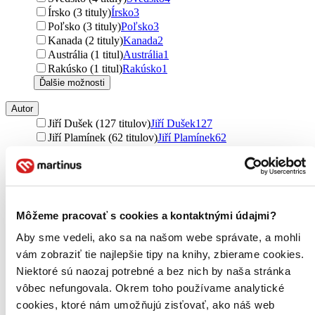
Írsko (3 tituly)
Írsko
3
Poľsko (3 tituly)
Poľsko
3
Kanada (2 tituly)
Kanada
2
Austrália (1 titul)
Austrália
1
Rakúsko (1 titul)
Rakúsko
1
Ďalšie možnosti
Autor
Jiří Dušek (127 titulov)
Jiří Dušek
127
Jiří Plamínek (62 titulov)
Jiří Plamínek
62
Hana Marková (57 titulov)
Hana Marková
57
Jitka Vysekalová (41 titulov)
Jitka Vysekalová
41
Svatopluk Galočík (38 titulov)
Svatopluk Galočík
38
Václav Vybíhal (37 titulov)
Václav Vybíhal
37
Vladimír Hruška (36 titulov)
Vladimír Hruška
36
Môžeme pracovať s cookies a kontaktnými údajmi?
Jaroslav Sedláček (35 titulov)
Jaroslav Sedláček
35
Miloslav Hnátek (35 titulov)
Miloslav Hnátek
35
Aby sme vedeli, ako sa na našom webe správate, a mohli
Pavel Novotný (32 titulov)
Pavel Novotný
32
vám zobraziť tie najlepšie tipy na knihy, zbierame cookies.
František Louša (32 titulov)
František Louša
32
Niektoré sú naozaj potrebné a bez nich by naša stránka
Jana Skálová (32 titulov)
Jana Skálová
32
vôbec nefungovala. Okrem toho používame analytické
Miguel Fernandez (30 titulov)
Miguel Fernandez
30
cookies, ktoré nám umožňujú zisťovať, ako náš web
Petr Syrový (29 titulov)
Petr Syrový
29