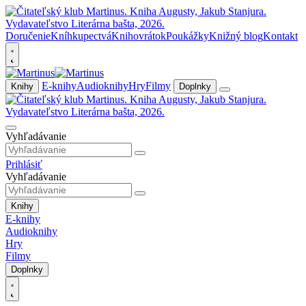
Doručenie
Kníhkupectvá
Knihovrátok
Poukážky
Knižný blog
Kontakt
E-knihy
Audioknihy
Hry
Filmy
Knihy
Doplnky
Vyhľadávanie
Prihlásiť
Vyhľadávanie
Knihy
E-knihy
Audioknihy
Hry
Filmy
Doplnky