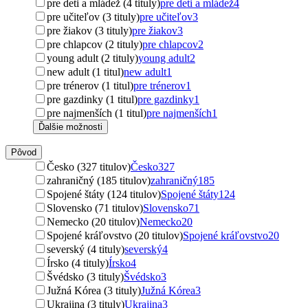
pre deti a mládež (4 tituly)
pre deti a mládež
4
pre učiteľov (3 tituly)
pre učiteľov
3
pre žiakov (3 tituly)
pre žiakov
3
pre chlapcov (2 tituly)
pre chlapcov
2
young adult (2 tituly)
young adult
2
new adult (1 titul)
new adult
1
pre trénerov (1 titul)
pre trénerov
1
pre gazdinky (1 titul)
pre gazdinky
1
pre najmenších (1 titul)
pre najmenších
1
Ďalšie možnosti
Pôvod
Česko (327 titulov)
Česko
327
zahraničný (185 titulov)
zahraničný
185
Spojené štáty (124 titulov)
Spojené štáty
124
Slovensko (71 titulov)
Slovensko
71
Nemecko (20 titulov)
Nemecko
20
Spojené kráľovstvo (20 titulov)
Spojené kráľovstvo
20
severský (4 tituly)
severský
4
Írsko (4 tituly)
Írsko
4
Švédsko (3 tituly)
Švédsko
3
Južná Kórea (3 tituly)
Južná Kórea
3
Ukrajina (3 tituly)
Ukrajina
3