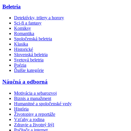
Beletria
Detektívky, trilery a horory
Sci-fi a fantasy
Komiksy
Romantika
Spoločenská beletria
Klasika
Historické
Slovenská beletria
Svetová beletria
Poézia
Ďalšie kategórie
Náučná a odborná
Motivácia a sebarozvoj
Biznis a manažment
Humanitné a spoločenské vedy
História
Životopisy a reportáže
Vzťahy a rodina
Zdravie a životný štýl
Počítače a internet