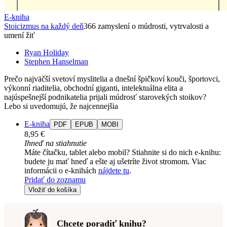
E-kniha
Stoicizmus na každý deň
366 zamyslení o múdrosti, vytrvalosti a
umení žiť
Ryan Holiday
Stephen Hanselman
Prečo najväčší svetoví myslitelia a dnešní špičkoví kouči, športovci,
výkonní riaditelia, obchodní giganti, intelektuálna elita a
najúspešnejší podnikatelia prijali múdrosť starovekých stoikov?
Lebo si uvedomujú, že najcennejšia
E-kniha
PDF
EPUB
MOBI
8,95 €
Ihneď na stiahnutie
Máte čítačku, tablet alebo mobil? Stiahnite si do nich e-knihu:
budete ju mať hneď a ešte aj ušetríte život stromom. Viac
informácii o e-knihách
nájdete tu
.
Pridať do zoznamu
Vložiť do košíka
Chcete poradiť knihu?