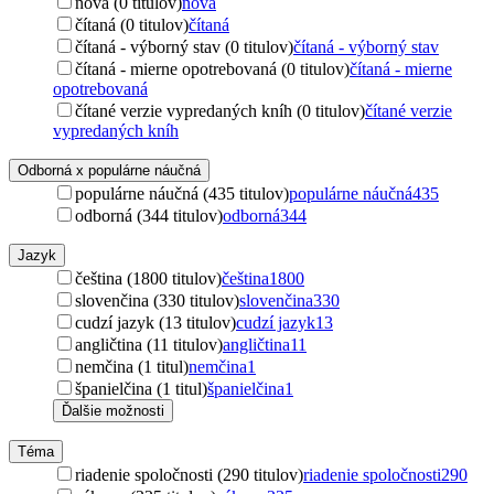
nová (0 titulov)
nová
čítaná (0 titulov)
čítaná
čítaná - výborný stav (0 titulov)
čítaná - výborný stav
čítaná - mierne opotrebovaná (0 titulov)
čítaná - mierne
opotrebovaná
čítané verzie vypredaných kníh (0 titulov)
čítané verzie
vypredaných kníh
Odborná x populárne náučná
populárne náučná (435 titulov)
populárne náučná
435
odborná (344 titulov)
odborná
344
Jazyk
čeština (1800 titulov)
čeština
1800
slovenčina (330 titulov)
slovenčina
330
cudzí jazyk (13 titulov)
cudzí jazyk
13
angličtina (11 titulov)
angličtina
11
nemčina (1 titul)
nemčina
1
španielčina (1 titul)
španielčina
1
Ďalšie možnosti
Téma
riadenie spoločnosti (290 titulov)
riadenie spoločnosti
290