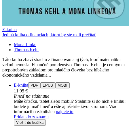
E-kniha
Jediná kniha o financiách, ktorú by ste mali prečítať
Mona Linke
Thomas Kehl
Táto kniha zbaví strachu z financovania aj tých, ktorí matematiku
veľmi nemusia. Finančné poradenstvo Thomasa Kehla je cenným a
prepotrebným základom pre mladého človeka bez hlbšieho
ekonomického vzdelania...
E-kniha
PDF
EPUB
MOBI
11,95 €
Ihneď na stiahnutie
Máte čítačku, tablet alebo mobil? Stiahnite si do nich e-knihu:
budete ju mať hneď a ešte aj ušetríte život stromom. Viac
informácii o e-knihách
nájdete tu
.
Pridať do zoznamu
Vložiť do košíka