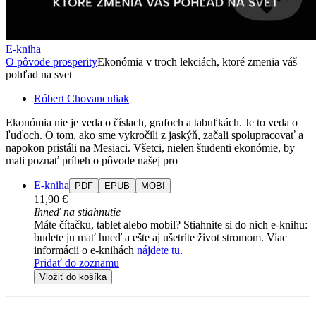
E-kniha
O pôvode prosperity
Ekonómia v troch lekciách, ktoré zmenia váš
pohľad na svet
Róbert Chovanculiak
Ekonómia nie je veda o číslach, grafoch a tabuľkách. Je to veda o
ľuďoch. O tom, ako sme vykročili z jaskýň, začali spolupracovať a
napokon pristáli na Mesiaci. Všetci, nielen študenti ekonómie, by
mali poznať príbeh o pôvode našej pro
E-kniha
PDF
EPUB
MOBI
11,90 €
Ihneď na stiahnutie
Máte čítačku, tablet alebo mobil? Stiahnite si do nich e-knihu:
budete ju mať hneď a ešte aj ušetríte život stromom. Viac
informácii o e-knihách
nájdete tu
.
Pridať do zoznamu
Vložiť do košíka