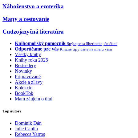
Náboženstvo a ezoterika
Mapy a cestovanie
Cudzojazyčná literatúra
Knihomoľský pomocník
Spýtajte sa Sherlocka, čo čítať
Odporúčame pre vás
Knižné tipy ušité na mieru vám
Všetky knihy
Knihy roka 2025
Bestsellery
Novinky
Pripravované
Akcie a zľavy
Kolekcie
BookTok
Mám záujem o titul
Top autori
Dominik Dán
Julie Caplin
Rebecca Yarros