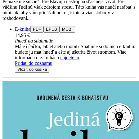
Peniaze nie sú cieľ. Predstavujú nástroj na šťastnejší život. Pre
väčšinu ľudí sú však zdrojom stresu. Táto kniha vás naučí narábať s
nimi tak, aby vám prinášali pokoj, istotu a viac slobody v
rozhodovaní...
E-kniha
PDF
EPUB
MOBI
14,95 €
Ihneď na stiahnutie
Máte čítačku, tablet alebo mobil? Stiahnite si do nich e-knihu:
budete ju mať hneď a ešte aj ušetríte život stromom. Viac
informácii o e-knihách
nájdete tu
.
Pridať do zoznamu
Vložiť do košíka