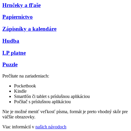
Hrnčeky a fľaše
Papiernictvo
Zápisníky a kalendáre
Hudba
LP platne
Puzzle
Prečítate na zariadeniach:
Pocketbook
Kindle
Smartfón či tablet s príslušnou aplikáciou
Počítač s príslušnou aplikáciou
Nie je možné meniť veľkosť písma, formát je preto vhodný skôr pre
väčšie obrazovky.
Viac informácií v
našich návodoch