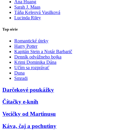
Ana Huang
Sarah J. Maas
Táňa Keleová Vasilková
Lucinda Riley
Top série
Romantické úteky
Harry Potter
Kapitán Stein a Notár Barbarič
Denník odvážneho bojka
Krimi Dominika Dána
Učím sa rozprávať
Duna
Smradi
Darčekové poukážky
Čítačky e-kníh
Vecičky od Martinusu
Káva, čaj a pochutiny