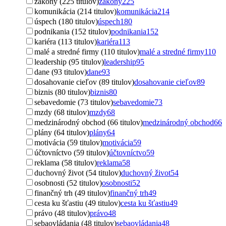
zákony (225 titulov)
zákony
225
komunikácia (214 titulov)
komunikácia
214
úspech (180 titulov)
úspech
180
podnikania (152 titulov)
podnikania
152
kariéra (113 titulov)
kariéra
113
malé a stredné firmy (110 titulov)
malé a stredné firmy
110
leadership (95 titulov)
leadership
95
dane (93 titulov)
dane
93
dosahovanie cieľov (89 titulov)
dosahovanie cieľov
89
biznis (80 titulov)
biznis
80
sebavedomie (73 titulov)
sebavedomie
73
mzdy (68 titulov)
mzdy
68
medzinárodný obchod (66 titulov)
medzinárodný obchod
66
plány (64 titulov)
plány
64
motivácia (59 titulov)
motivácia
59
účtovníctvo (59 titulov)
účtovníctvo
59
reklama (58 titulov)
reklama
58
duchovný život (54 titulov)
duchovný život
54
osobnosti (52 titulov)
osobnosti
52
finančný trh (49 titulov)
finančný trh
49
cesta ku šťastiu (49 titulov)
cesta ku šťastiu
49
právo (48 titulov)
právo
48
sebaovládania (48 titulov)
sebaovládania
48