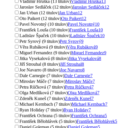
Vladimír Hruška (13 titulov)
Vladimír Hruška
13
Jaroslav Sedláček (12 titulov)
Jaroslav Sedláček
12
Jan Urban (12 titulov)
Jan Urban
12
Oto Paikert (12 titulov)
Oto Paikert
12
Pavel Novotný (10 titulov)
Pavel Novotný
10
František Louša (10 titulov)
František Louša
10
Ladislav Špaček (10 titulov)
Ladislav Špaček
10
Petr Syrový (9 titulov)
Petr Syrový
9
Věra Rubáková (9 titulov)
Věra Rubáková
9
Miguel Fernandez (9 titulov)
Miguel Fernandez
9
Jitka Vysekalová (8 titulov)
Jitka Vysekalová
8
Jiří Strouhal (8 titulov)
Jiří Strouhal
8
Joe Navarro (8 titulov)
Joe Navarro
8
Dale Carnegie (7 titulov)
Dale Carnegie
7
Miroslav Máče (7 titulov)
Miroslav Máče
7
Petra Růčková (7 titulov)
Petra Růčková
7
Olga Medlíková (7 titulov)
Olga Medlíková
7
Zdeněk Kuneš (7 titulov)
Zdeněk Kuneš
7
Michael Kernbach (7 titulov)
Michael Kernbach
7
Ryan Holiday (7 titulov)
Ryan Holiday
7
František Ochrana (5 titulov)
František Ochrana
5
František Bělohlávek (5 titulov)
František Bělohlávek
5
Daniel Goleman (5 titulov)
Daniel Goleman
5