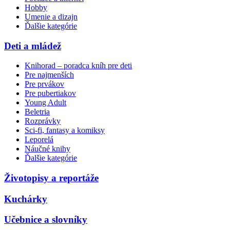
Hobby
Umenie a dizajn
Ďalšie kategórie
Deti a mládež
Knihorad – poradca kníh pre deti
Pre najmenších
Pre prvákov
Pre pubertiakov
Young Adult
Beletria
Rozprávky
Sci-fi, fantasy a komiksy
Leporelá
Náučné knihy
Ďalšie kategórie
Životopisy a reportáže
Kuchárky
Učebnice a slovníky