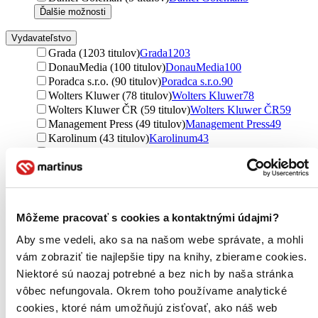
Ďalšie možnosti
Vydavateľstvo
Grada (1203 titulov)
Grada
1203
DonauMedia (100 titulov)
DonauMedia
100
Poradca s.r.o. (90 titulov)
Poradca s.r.o.
90
Wolters Kluwer (78 titulov)
Wolters Kluwer
78
Wolters Kluwer ČR (59 titulov)
Wolters Kluwer ČR
59
Management Press (49 titulov)
Management Press
49
Karolinum (43 titulov)
Karolinum
43
BIZBOOKS (40 titulov)
BIZBOOKS
40
Eastone Books (34 titulov)
Eastone Books
34
Portál (26 titulov)
Portál
26
Muni Press (22 titulov)
Muni Press
22
Mladá fronta (20 titulov)
Mladá fronta
20
Môžeme pracovať s cookies a kontaktnými údajmi?
Computer Press (17 titulov)
Computer Press
17
Tatran (16 titulov)
Tatran
16
Aby sme vedeli, ako sa na našom webe správate, a mohli
Premedia (14 titulov)
Premedia
14
vám zobraziť tie najlepšie tipy na knihy, zbierame cookies.
Motýľ (13 titulov)
Motýľ
13
Niektoré sú naozaj potrebné a bez nich by naša stránka
Audiolibrix (13 titulov)
Audiolibrix
13
vôbec nefungovala. Okrem toho používame analytické
Ikar (12 titulov)
Ikar
12
cookies, ktoré nám umožňujú zisťovať, ako náš web
Edika (11 titulov)
Edika
11