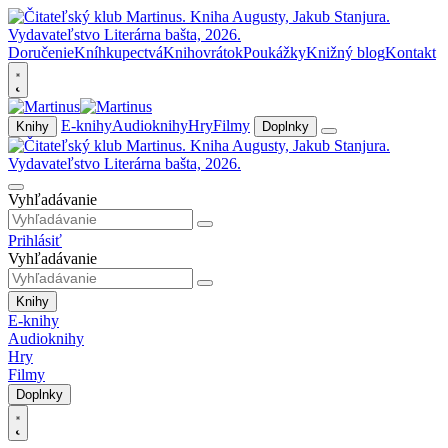
Doručenie
Kníhkupectvá
Knihovrátok
Poukážky
Knižný blog
Kontakt
E-knihy
Audioknihy
Hry
Filmy
Knihy
Doplnky
Vyhľadávanie
Prihlásiť
Vyhľadávanie
Knihy
E-knihy
Audioknihy
Hry
Filmy
Doplnky