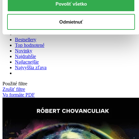
Povoliť všetko
Zoradiť
Odmietnuť
Bestsellery
Top hodnotené
Novinky
Najdrahšie
Najlacnejšie
Najvyššia zľava
Použité filtre
Zrušiť filtre
Vo formáte PDF