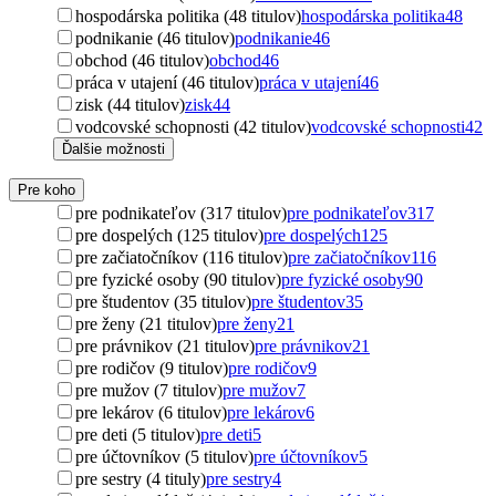
hospodárska politika (48 titulov)
hospodárska politika
48
podnikanie (46 titulov)
podnikanie
46
obchod (46 titulov)
obchod
46
práca v utajení (46 titulov)
práca v utajení
46
zisk (44 titulov)
zisk
44
vodcovské schopnosti (42 titulov)
vodcovské schopnosti
42
Ďalšie možnosti
Pre koho
pre podnikateľov (317 titulov)
pre podnikateľov
317
pre dospelých (125 titulov)
pre dospelých
125
pre začiatočníkov (116 titulov)
pre začiatočníkov
116
pre fyzické osoby (90 titulov)
pre fyzické osoby
90
pre študentov (35 titulov)
pre študentov
35
pre ženy (21 titulov)
pre ženy
21
pre právnikov (21 titulov)
pre právnikov
21
pre rodičov (9 titulov)
pre rodičov
9
pre mužov (7 titulov)
pre mužov
7
pre lekárov (6 titulov)
pre lekárov
6
pre deti (5 titulov)
pre deti
5
pre účtovníkov (5 titulov)
pre účtovníkov
5
pre sestry (4 tituly)
pre sestry
4