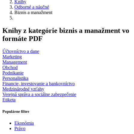
Knihy
Odborné a náučné
Biznis a manažment
Knihy z kategórie biznis a manažment vo
formáte PDF
Účtovníctvo a dane
Marketing
Management
Obchod
Podnikanie
Personalistika
Financie, investovanie a bankovníctvo
Medzinárodné vzťahy
Verejná správa a sociálne zabezpečenie
Etiketa
Populárne filtre
Ekonómia
Právo