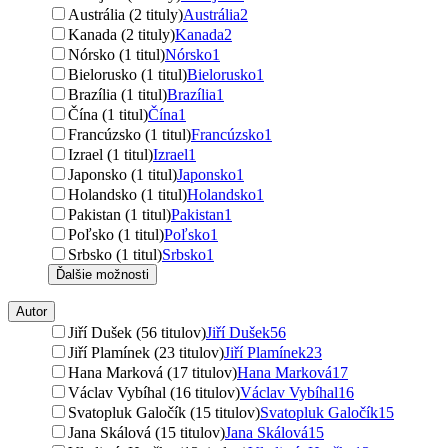
Austrália (2 tituly)
Austrália
2
Kanada (2 tituly)
Kanada
2
Nórsko (1 titul)
Nórsko
1
Bielorusko (1 titul)
Bielorusko
1
Brazília (1 titul)
Brazília
1
Čína (1 titul)
Čína
1
Francúzsko (1 titul)
Francúzsko
1
Izrael (1 titul)
Izrael
1
Japonsko (1 titul)
Japonsko
1
Holandsko (1 titul)
Holandsko
1
Pakistan (1 titul)
Pakistan
1
Poľsko (1 titul)
Poľsko
1
Srbsko (1 titul)
Srbsko
1
Ďalšie možnosti
Autor
Jiří Dušek (56 titulov)
Jiří Dušek
56
Jiří Plamínek (23 titulov)
Jiří Plamínek
23
Hana Marková (17 titulov)
Hana Marková
17
Václav Vybíhal (16 titulov)
Václav Vybíhal
16
Svatopluk Galočík (15 titulov)
Svatopluk Galočík
15
Jana Skálová (15 titulov)
Jana Skálová
15