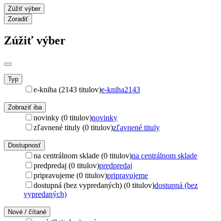
Zúžiť výber
Zoradiť
Zúžiť výber
Typ
e-kniha (2143 titulov)
e-kniha
2143
Zobraziť iba
novinky (0 titulov)
novinky
zľavnené tituly (0 titulov)
zľavnené tituly
Dostupnosť
na centrálnom sklade (0 titulov)
na centrálnom sklade
predpredaj (0 titulov)
predpredaj
pripravujeme (0 titulov)
pripravujeme
dostupná (bez vypredaných) (0 titulov)
dostupná (bez
vypredaných)
Nové / čítané