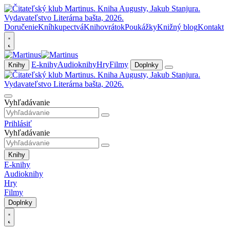
Doručenie
Kníhkupectvá
Knihovrátok
Poukážky
Knižný blog
Kontakt
E-knihy
Audioknihy
Hry
Filmy
Knihy
Doplnky
Vyhľadávanie
Prihlásiť
Vyhľadávanie
Knihy
E-knihy
Audioknihy
Hry
Filmy
Doplnky