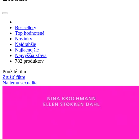
Bestsellery
Top hodnotené
Novinky
Najdrahšie
Najlacnejšie
Najvyššia zľava
782 produktov
Použité filtre
Zrušiť filtre
Na tému sexualita