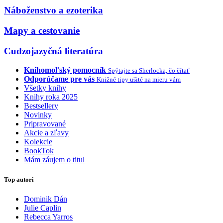
Náboženstvo a ezoterika
Mapy a cestovanie
Cudzojazyčná literatúra
Knihomoľský pomocník
Spýtajte sa Sherlocka, čo čítať
Odporúčame pre vás
Knižné tipy ušité na mieru vám
Všetky knihy
Knihy roka 2025
Bestsellery
Novinky
Pripravované
Akcie a zľavy
Kolekcie
BookTok
Mám záujem o titul
Top autori
Dominik Dán
Julie Caplin
Rebecca Yarros