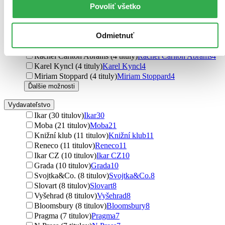
Povoliť všetko
Hans Christian Andersen (4 tituly)
Hans Christian
Andersen
4
Vladimír Šrámek (4 tituly)
Vladimír Šrámek
4
Odmietnuť
Fedor Gál (4 tituly)
Fedor Gál
4
Charlie Higson (4 tituly)
Charlie Higson
4
Rachel Carlton Abrams (4 tituly)
Rachel Carlton Abrams
4
Karel Kyncl (4 tituly)
Karel Kyncl
4
Miriam Stoppard (4 tituly)
Miriam Stoppard
4
Ďalšie možnosti
Vydavateľstvo
Ikar (30 titulov)
Ikar
30
Moba (21 titulov)
Moba
21
Knižní klub (11 titulov)
Knižní klub
11
Reneco (11 titulov)
Reneco
11
Ikar CZ (10 titulov)
Ikar CZ
10
Grada (10 titulov)
Grada
10
Svojtka&Co. (8 titulov)
Svojtka&Co.
8
Slovart (8 titulov)
Slovart
8
Vyšehrad (8 titulov)
Vyšehrad
8
Bloomsbury (8 titulov)
Bloomsbury
8
Pragma (7 titulov)
Pragma
7