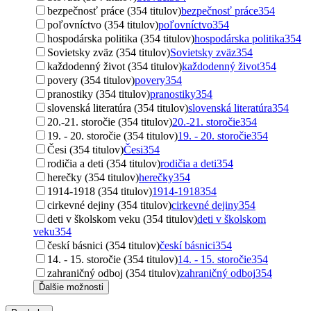
bezpečnosť práce (354 titulov)
bezpečnosť práce
354
poľovníctvo (354 titulov)
poľovníctvo
354
hospodárska politika (354 titulov)
hospodárska politika
354
Sovietsky zväz (354 titulov)
Sovietsky zväz
354
každodenný život (354 titulov)
každodenný život
354
povery (354 titulov)
povery
354
pranostiky (354 titulov)
pranostiky
354
slovenská literatúra (354 titulov)
slovenská literatúra
354
20.-21. storočie (354 titulov)
20.-21. storočie
354
19. - 20. storočie (354 titulov)
19. - 20. storočie
354
Česi (354 titulov)
Česi
354
rodičia a deti (354 titulov)
rodičia a deti
354
herečky (354 titulov)
herečky
354
1914-1918 (354 titulov)
1914-1918
354
cirkevné dejiny (354 titulov)
cirkevné dejiny
354
deti v školskom veku (354 titulov)
deti v školskom
veku
354
českí básnici (354 titulov)
českí básnici
354
14. - 15. storočie (354 titulov)
14. - 15. storočie
354
zahraničný odboj (354 titulov)
zahraničný odboj
354
Ďalšie možnosti