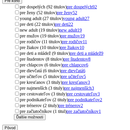
Pre koho
pre dospelých (92 titulov)
pre dospelých
92
pre ženy (52 titulov)
pre ženy
52
young adult (27 titulov)
young adult
27
pre deti (22 titulov)
pre deti
22
new adult (19 titulov)
new adult
19
pre mužov (19 titulov)
pre mužov
19
pre rodičov (11 titulov)
pre rodičov
11
pre žiakov (10 titulov)
pre žiakov
10
pre deti a mládež (9 titulov)
pre deti a mládež
9
pre študentov (8 titulov)
pre študentov
8
pre chlapcov (6 titulov)
pre chlapcov
6
pre dievčatá (6 titulov)
pre dievčatá
6
pre učiteľov (5 titulov)
pre učiteľov
5
pre kresťanov (3 tituly)
pre kresťanov
3
pre najmenších (3 tituly)
pre najmenších
3
pre cestovateľov (3 tituly)
pre cestovateľov
3
pre podnikateľov (2 tituly)
pre podnikateľov
2
pre trénerov (2 tituly)
pre trénerov
2
pre začiatočníkov (1 titul)
pre začiatočníkov
1
Ďalšie možnosti
Pôvod