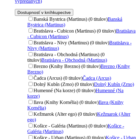
vypredaných)
Dostupnosť v kníhkupectve
Banská Bystrica (Martinus) (0 titulov)
Banská
Bystrica (Martinus)
Bratislava - Cubicon (Martinus) (0 titulov)
Bratislava
- Cubicon (Martinus)
Bratislava - Nivy (Martinus) (0 titulov)
Bratislava -
Nivy (Martinus)
Bratislava - Obchodná (Martinus) (0
titulov)
Bratislava - Obchodná (Martinus)
Brezno (Knihy Brezno) (0 titulov)
Brezno (Knihy
Brezno)
Čadca (Arcus) (0 titulov)
Čadca (Arcus)
Dolný Kubín (Zrno) (0 titulov)
Dolný Kubín (Zrno)
Humenné (Na korze) (0 titulov)
Humenné (Na
korze)
Ilava (Knihy Kornélia) (0 titulov)
Ilava (Knihy
Kornélia)
Kežmarok (Alter ego) (0 titulov)
Kežmarok (Alter
ego)
Košice - Galéria (Martinus) (0 titulov)
Košice -
Galéria (Martinus)
Košice - Urban (Martinus) (0 titulov)
Košice - Urban