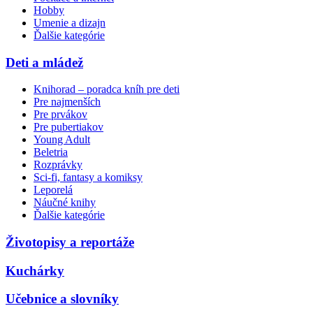
Hobby
Umenie a dizajn
Ďalšie kategórie
Deti a mládež
Knihorad – poradca kníh pre deti
Pre najmenších
Pre prvákov
Pre pubertiakov
Young Adult
Beletria
Rozprávky
Sci-fi, fantasy a komiksy
Leporelá
Náučné knihy
Ďalšie kategórie
Životopisy a reportáže
Kuchárky
Učebnice a slovníky