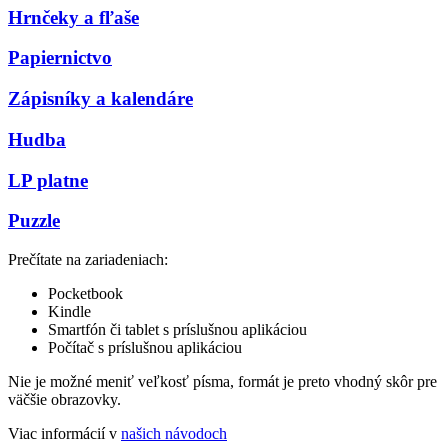
Hrnčeky a fľaše
Papiernictvo
Zápisníky a kalendáre
Hudba
LP platne
Puzzle
Prečítate na zariadeniach:
Pocketbook
Kindle
Smartfón či tablet s príslušnou aplikáciou
Počítač s príslušnou aplikáciou
Nie je možné meniť veľkosť písma, formát je preto vhodný skôr pre
väčšie obrazovky.
Viac informácií v
našich návodoch