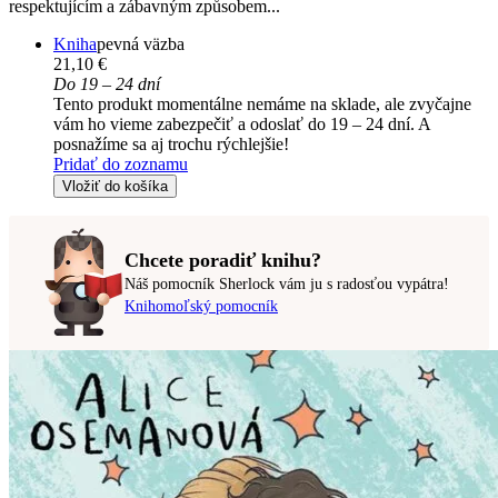
respektujícím a zábavným způsobem...
Kniha
pevná väzba
21,10 €
Do 19 – 24 dní
Tento produkt momentálne nemáme na sklade, ale zvyčajne
vám ho vieme zabezpečiť a odoslať do 19 – 24 dní. A
posnažíme sa aj trochu rýchlejšie!
Pridať do zoznamu
Vložiť do košíka
Chcete poradiť knihu?
Náš pomocník Sherlock vám ju s radosťou vypátra!
Knihomoľský pomocník