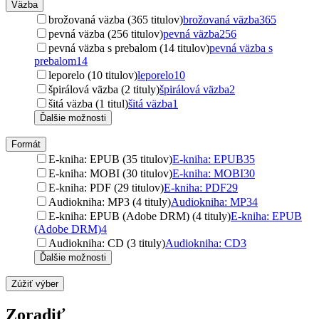
Väzba
brožovaná väzba (365 titulov)
brožovaná väzba
365
pevná väzba (256 titulov)
pevná väzba
256
pevná väzba s prebalom (14 titulov)
pevná väzba s
prebalom
14
leporelo (10 titulov)
leporelo
10
špirálová väzba (2 tituly)
špirálová väzba
2
šitá väzba (1 titul)
šitá väzba
1
Ďalšie možnosti
Formát
E-kniha: EPUB (35 titulov)
E-kniha: EPUB
35
E-kniha: MOBI (30 titulov)
E-kniha: MOBI
30
E-kniha: PDF (29 titulov)
E-kniha: PDF
29
Audiokniha: MP3 (4 tituly)
Audiokniha: MP3
4
E-kniha: EPUB (Adobe DRM) (4 tituly)
E-kniha: EPUB
(Adobe DRM)
4
Audiokniha: CD (3 tituly)
Audiokniha: CD
3
Ďalšie možnosti
Zúžiť výber
Zoradiť