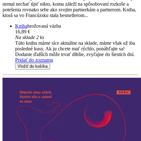
nemal nechať újsť nikto, komu záleží na spôsobovaní rozkoše a
potešenia rovnako sebe ako svojim partnerkám a partnerom. Kniha,
ktorá sa vo Francúzsku stala bestsellerom...
Kniha
brožovaná väzba
16,89 €
Na sklade 2 ks
Túto knihu máme síce aktuálne na sklade, máme však už iba
posledné kusy. Ak ju chcete mať rýchlo, ponáhľajte sa!
Dodanie ďalších môže trvať dlhšie, zvyčajne do šiestich dní.
Pridať do zoznamu
Vložiť do košíka