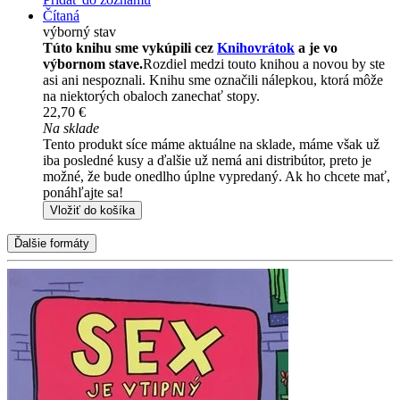
Čítaná
výborný stav
Túto knihu sme vykúpili cez
Knihovrátok
a je vo
výbornom stave.
Rozdiel medzi touto knihou a novou by ste
asi ani nespoznali. Knihu sme označili nálepkou, ktorá môže
na niektorých obaloch zanechať stopy.
22,70 €
Na sklade
Tento produkt síce máme aktuálne na sklade, máme však už
iba posledné kusy a ďalšie už nemá ani distribútor, preto je
možné, že bude onedlho úplne vypredaný. Ak ho chcete mať,
ponáhľajte sa!
Vložiť do košíka
Ďalšie formáty