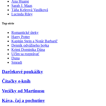
Ana Huang
Sarah J. Maas
Táňa Keleová Vasilková
Lucinda Riley
Top série
Romantické úteky
Harry Potter
Kapitán Stein a Notár Barbarič
Denník odvážneho bojka
Krimi Dominika Dána
Učím sa rozprávať
Duna
Smradi
Darčekové poukážky
Čítačky e-kníh
Vecičky od Martinusu
Káva, čaj a pochutiny