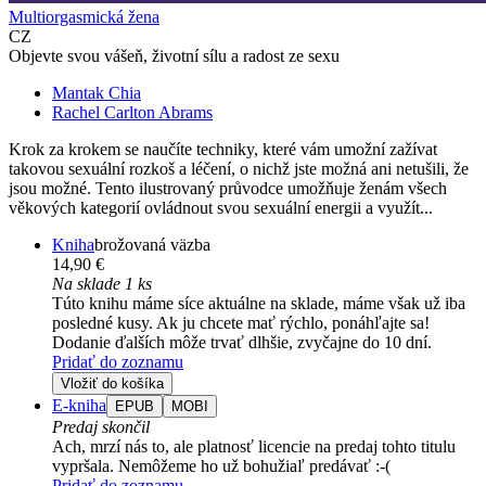
Multiorgasmická žena
CZ
Objevte svou vášeň, životní sílu a radost ze sexu
Mantak Chia
Rachel Carlton Abrams
Krok za krokem se naučíte techniky, které vám umožní zažívat
takovou sexuální rozkoš a léčení, o nichž jste možná ani netušili, že
jsou možné. Tento ilustrovaný průvodce umožňuje ženám všech
věkových kategorií ovládnout svou sexuální energii a využít...
Kniha
brožovaná väzba
14,90 €
Na sklade 1 ks
Túto knihu máme síce aktuálne na sklade, máme však už iba
posledné kusy. Ak ju chcete mať rýchlo, ponáhľajte sa!
Dodanie ďalších môže trvať dlhšie, zvyčajne do 10 dní.
Pridať do zoznamu
Vložiť do košíka
E-kniha
EPUB
MOBI
Predaj skončil
Ach, mrzí nás to, ale platnosť licencie na predaj tohto titulu
vypršala. Nemôžeme ho už bohužiaľ predávať :-(
Pridať do zoznamu