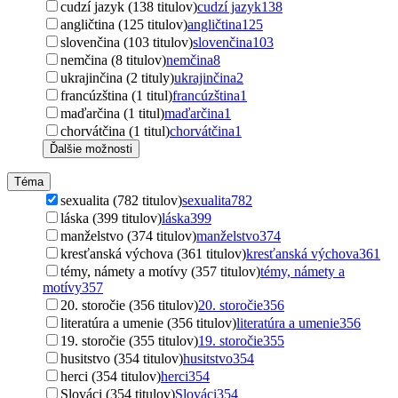
cudzí jazyk (138 titulov)
cudzí jazyk
138
angličtina (125 titulov)
angličtina
125
slovenčina (103 titulov)
slovenčina
103
nemčina (8 titulov)
nemčina
8
ukrajinčina (2 tituly)
ukrajinčina
2
francúzština (1 titul)
francúzština
1
maďarčina (1 titul)
maďarčina
1
chorvátčina (1 titul)
chorvátčina
1
Ďalšie možnosti
Téma
sexualita (782 titulov)
sexualita
782
láska (399 titulov)
láska
399
manželstvo (374 titulov)
manželstvo
374
kresťanská výchova (361 titulov)
kresťanská výchova
361
témy, námety a motívy (357 titulov)
témy, námety a
motívy
357
20. storočie (356 titulov)
20. storočie
356
literatúra a umenie (356 titulov)
literatúra a umenie
356
19. storočie (355 titulov)
19. storočie
355
husitstvo (354 titulov)
husitstvo
354
herci (354 titulov)
herci
354
Slováci (354 titulov)
Slováci
354