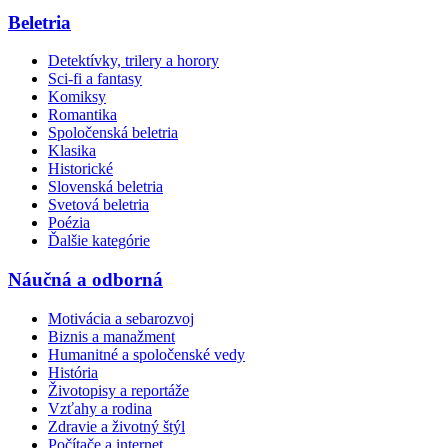
Beletria
Detektívky, trilery a horory
Sci-fi a fantasy
Komiksy
Romantika
Spoločenská beletria
Klasika
Historické
Slovenská beletria
Svetová beletria
Poézia
Ďalšie kategórie
Náučná a odborná
Motivácia a sebarozvoj
Biznis a manažment
Humanitné a spoločenské vedy
História
Životopisy a reportáže
Vzťahy a rodina
Zdravie a životný štýl
Počítače a internet