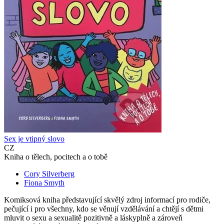
Sex je vtipný slovo
CZ
Kniha o tělech, pocitech a o tobě
Cory Silverberg
Fiona Smyth
Komiksová kniha představující skvělý zdroj informací pro rodiče,
pečující i pro všechny, kdo se věnují vzdělávání a chtějí s dětmi
mluvit o sexu a sexualitě pozitivně a láskyplně a zároveň