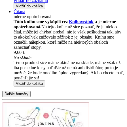
Pridať do zoznamu
Vložiť do košíka
Čítaná
mierne opotrebovaná
Túto knihu sme vykúpili cez
Knihovrátok
a je mierne
opotrebovaná.
Na tejto knihe už síce poznať, že ju niekto
čítal, môže jej chýbať prebal, nie je však poškodená tak, aby
to akokoľvek znižovalo zážitok z jej obsahu. Knihu sme
označili nálepkou, ktorá môže na niektorých obaloch
zanechať stopy.
9,60 €
Na sklade
Tento produkt síce máme aktuálne na sklade, máme však už
iba posledné kusy a ďalšie už nemá ani distribútor, preto je
možné, že bude onedlho úplne vypredaný. Ak ho chcete mať,
ponáhľajte sa!
Vložiť do košíka
Ďalšie formáty