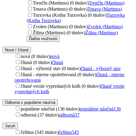
Trenčín (Martinus) (0 titulov)
Trenčín (Martinus)
Trnava (Martinus) (0 titulov)
Trnava (Martinus)
Turzovka (Kniha Turzovka) (0 titulov)
Turzovka
(Kniha Turzovka)
Zvolen (Martinus) (0 titulov)
Zvolen (Martinus)
Žilina (Martinus) (0 titulov)
Žilina (Martinus)
Ďalšie možnosti
Nové / čítané
nová (0 titulov)
nová
čítaná (0 titulov)
čítaná
čítaná - výborný stav (0 titulov)
čítaná - výborný stav
čítaná - mierne opotrebovaná (0 titulov)
čítaná - mierne
opotrebovaná
čítané verzie vypredaných kníh (0 titulov)
čítané verzie
vypredaných kníh
Odborná x populárne náučná
populárne náučná (136 titulov)
populárne náučná
136
odborná (37 titulov)
odborná
37
Jazyk
čeština (545 titulov)
čeština
545