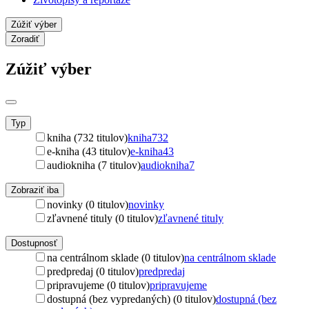
Zúžiť výber
Zoradiť
Zúžiť výber
Typ
kniha (732 titulov)
kniha
732
e-kniha (43 titulov)
e-kniha
43
audiokniha (7 titulov)
audiokniha
7
Zobraziť iba
novinky (0 titulov)
novinky
zľavnené tituly (0 titulov)
zľavnené tituly
Dostupnosť
na centrálnom sklade (0 titulov)
na centrálnom sklade
predpredaj (0 titulov)
predpredaj
pripravujeme (0 titulov)
pripravujeme
dostupná (bez vypredaných) (0 titulov)
dostupná (bez