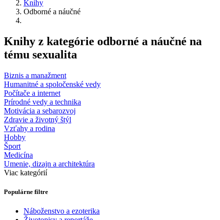
Knihy
Odborné a náučné
Knihy z kategórie odborné a náučné na
tému sexualita
Biznis a manažment
Humanitné a spoločenské vedy
Počítače a internet
Prírodné vedy a technika
Motivácia a sebarozvoj
Zdravie a životný štýl
Vzťahy a rodina
Hobby
Šport
Medicína
Umenie, dizajn a architektúra
Viac kategórií
Populárne filtre
Náboženstvo a ezoterika
Životopisy a reportáže