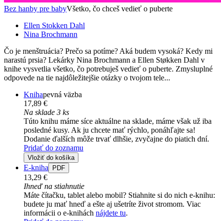
Bez hanby pre baby
Všetko, čo chceš vedieť o puberte
Ellen Stokken Dahl
Nina Brochmann
Čo je menštruácia? Prečo sa potíme? Aká budem vysoká? Kedy mi
narastú prsia? Lekárky Nina Brochmann a Ellen Støkken Dahl v
knihe vysvetlia všetko, čo potrebuješ vedieť o puberte. Zmysluplné
odpovede na tie najdôležitejšie otázky o tvojom tele...
Kniha
pevná väzba
17,89 €
Na sklade 3 ks
Túto knihu máme síce aktuálne na sklade, máme však už iba
posledné kusy. Ak ju chcete mať rýchlo, ponáhľajte sa!
Dodanie ďalších môže trvať dlhšie, zvyčajne do piatich dní.
Pridať do zoznamu
Vložiť do košíka
E-kniha
PDF
13,29 €
Ihneď na stiahnutie
Máte čítačku, tablet alebo mobil? Stiahnite si do nich e-knihu:
budete ju mať hneď a ešte aj ušetríte život stromom. Viac
informácii o e-knihách
nájdete tu
.