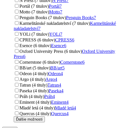
N Press (7 titulov)
N Press
7
Portál (7 titulov)
Portál
7
Motto (7 titulov)
Motto
7
Penguin Books (7 titulov)
Penguin Books
7
Karmelitánské nakladatelství (7 titulov)
Karmelitánské
nakladatelství
7
YOLi (7 titulov)
YOLi
7
CPRESS (6 titulov)
CPRESS
6
Esence (6 titulov)
Esence
6
Oxford University Press (6 titulov)
Oxford University
Press
6
Cornerstone (6 titulov)
Cornerstone
6
BB/art (5 titulov)
BB/art
5
Odeon (4 tituly)
Odeon
4
Argo (4 tituly)
Argo
4
Tatran (4 tituly)
Tatran
4
Paseka (4 tituly)
Paseka
4
Práh (4 tituly)
Práh
4
Eminent (4 tituly)
Eminent
4
Mladé letá (4 tituly)
Mladé letá
4
Quercus (4 tituly)
Quercus
4
Ďalšie možnosti