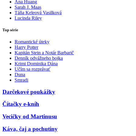
Ana Huang
Sarah J. Maas
Táňa Keleová Vasilková
Lucinda Riley
Top série
Romantické úteky
Harry Potter
Kapitán Stein a Notár Barbarič
Denník odvážneho bojka
Krimi Dominika Dána
Učím sa rozprávať
Duna
Smradi
Darčekové poukážky
Čítačky e-kníh
Vecičky od Martinusu
Káva, čaj a pochutiny