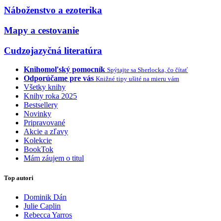
Náboženstvo a ezoterika
Mapy a cestovanie
Cudzojazyčná literatúra
Knihomoľský pomocník
Spýtajte sa Sherlocka, čo čítať
Odporúčame pre vás
Knižné tipy ušité na mieru vám
Všetky knihy
Knihy roka 2025
Bestsellery
Novinky
Pripravované
Akcie a zľavy
Kolekcie
BookTok
Mám záujem o titul
Top autori
Dominik Dán
Julie Caplin
Rebecca Yarros