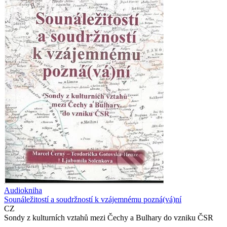
Audiokniha
Sounáležitostí a soudržností k vzájemnému pozná(vá)ní
CZ
Sondy z kulturních vztahů mezi Čechy a Bulhary do vzniku ČSR