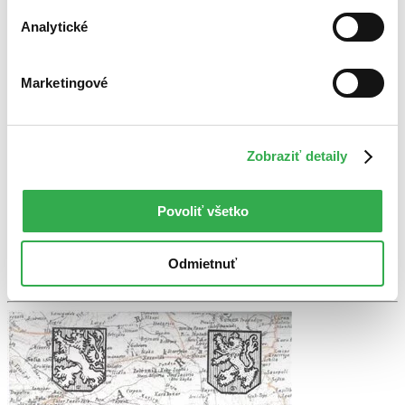
CZ
Analytické
Autorský kolektív
8. diel série
Parémie národů slovanských
Marketingové
Parémie národů slovanských VIII představuje výstup z
mezinárodního setkání jazykovědců a badatelů slovanských jazyků,
které pořádá katedra slavistiky FF OU ve dvouletých...
Zobraziť detaily
Kniha
brožovaná väzba
14,90 €
Do 3 dní
Tento produkt momentálne nemáme na sklade, ale zvyčajne
Povoliť všetko
vám ho vieme zabezpečiť a odoslať do 3 dní. A posnažíme sa
aj trochu rýchlejšie!
Pridať do zoznamu
Odmietnuť
Vložiť do košíka