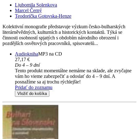
Ljubomila Solenkova
Marcel Černý
Teodorička Gotovska-Henze
Kolektivní monografie představuje výzkum česko-bulharských
literárněvědných, kulturních a historických kontaktů. Týká se
činnosti osobností spjatých s obdobím národního obrození i
pozdějších osvětových pracovníků, spisovatelů...
Audiokniha
MP3 na CD
27,17 €
Do 4 – 9 dní
Tento produkt momentálne nemáme na sklade, ale zvyčajne
vám ho vieme zabezpečiť a odoslať do 4 – 9 dní. A
posnažíme sa aj trochu rýchlejšie!
Pridať do zoznamu
Vložiť do košíka