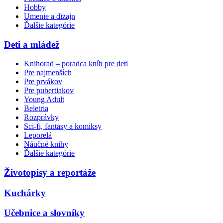
Hobby
Umenie a dizajn
Ďalšie kategórie
Deti a mládež
Knihorad – poradca kníh pre deti
Pre najmenších
Pre prvákov
Pre pubertiakov
Young Adult
Beletria
Rozprávky
Sci-fi, fantasy a komiksy
Leporelá
Náučné knihy
Ďalšie kategórie
Životopisy a reportáže
Kuchárky
Učebnice a slovníky