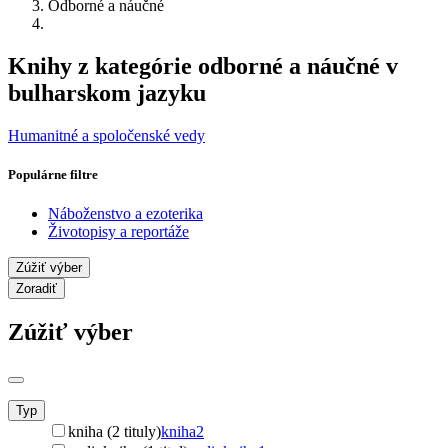
Odborné a náučné
Knihy z kategórie odborné a náučné v
bulharskom jazyku
Humanitné a spoločenské vedy
Populárne filtre
Náboženstvo a ezoterika
Životopisy a reportáže
Zúžiť výber
Zoradiť
Zúžiť výber
Typ
kniha (2 tituly)
kniha
2