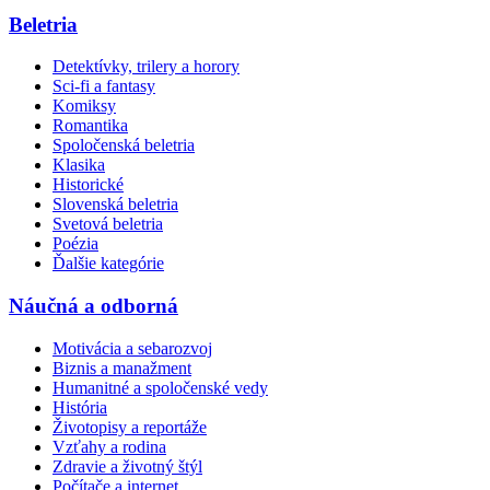
Beletria
Detektívky, trilery a horory
Sci-fi a fantasy
Komiksy
Romantika
Spoločenská beletria
Klasika
Historické
Slovenská beletria
Svetová beletria
Poézia
Ďalšie kategórie
Náučná a odborná
Motivácia a sebarozvoj
Biznis a manažment
Humanitné a spoločenské vedy
História
Životopisy a reportáže
Vzťahy a rodina
Zdravie a životný štýl
Počítače a internet