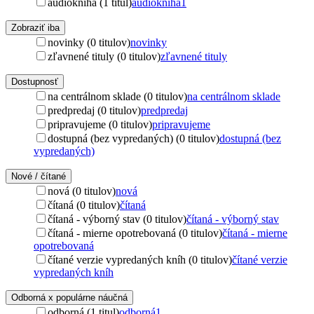
audiokniha (1 titul)
audiokniha
1
Zobraziť iba
novinky (0 titulov)
novinky
zľavnené tituly (0 titulov)
zľavnené tituly
Dostupnosť
na centrálnom sklade (0 titulov)
na centrálnom sklade
predpredaj (0 titulov)
predpredaj
pripravujeme (0 titulov)
pripravujeme
dostupná (bez vypredaných) (0 titulov)
dostupná (bez
vypredaných)
Nové / čítané
nová (0 titulov)
nová
čítaná (0 titulov)
čítaná
čítaná - výborný stav (0 titulov)
čítaná - výborný stav
čítaná - mierne opotrebovaná (0 titulov)
čítaná - mierne
opotrebovaná
čítané verzie vypredaných kníh (0 titulov)
čítané verzie
vypredaných kníh
Odborná x populárne náučná
odborná (1 titul)
odborná
1