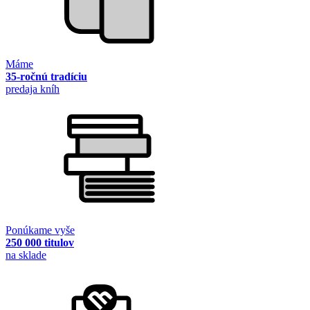
Máme
35-ročnú tradíciu
predaja kníh
Ponúkame vyše
250 000 titulov
na sklade