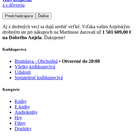
a s dôverou
Predchádzajúce
Ďalšie
Aj z drobných vecí sa dajú urobiť veľké. Vďaka vašim Anjelským
drobným ste pri nákupoch na Martinuse darovali už
1 501 609,00 €
na Dobrého Anjela
. Ďakujeme!
Kníhkupectvá
Bratislava - Obchodná
• Otvorené do 20:00
Všetky kníhkupectvá
Udalosti
Spriatelené kníhkupectvá
Kategórie
Knihy
E-knihy
Audioknihy
Hry
Filmy
Doplnky