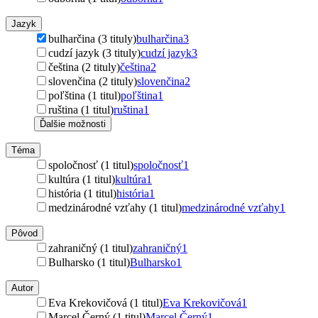
Jazyk
bulharčina (3 tituly)
bulharčina
3
cudzí jazyk (3 tituly)
cudzí jazyk
3
čeština (2 tituly)
čeština
2
slovenčina (2 tituly)
slovenčina
2
poľština (1 titul)
poľština
1
ruština (1 titul)
ruština
1
Ďalšie možnosti
Téma
spoločnosť (1 titul)
spoločnosť
1
kultúra (1 titul)
kultúra
1
história (1 titul)
história
1
medzinárodné vzťahy (1 titul)
medzinárodné vzťahy
1
Pôvod
zahraničný (1 titul)
zahraničný
1
Bulharsko (1 titul)
Bulharsko
1
Autor
Eva Krekovičová (1 titul)
Eva Krekovičová
1
Marcel Černý (1 titul)
Marcel Černý
1