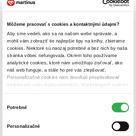
Top hodnotené
Novinky
Najdrahšie
Najlacnejšie
Môžeme pracovať s cookies a kontaktnými údajmi?
Najvyššia zľava
Aby sme vedeli, ako sa na našom webe správate, a
mohli vám zobraziť tie najlepšie tipy na knihy, zbierame
Použité filtre
Zrušiť filtre
cookies. Niektoré sú naozaj potrebné a bez nich by naša
V bulharskom jazyku
stránka vôbec nefungovala. Okrem toho používame
analytické cookies, ktoré nám umožňujú zisťovať, ako
náš web funguje, a stále ho pre vás zlepšovať.
Personalizačné cookies nám dovoľujú prispôsobovať
stránku pre vašu lepšiu orientáciu. Marketingové cookies
nám zas umožňujú zobrazenie relevantnej reklamy.
Niektoré údaje zdieľame aj s tretími stranami. Veľmi by
Výber
nám pomohlo, keby sme mohli používať všetky tieto
Potrebné
súhlasu
cookies. Ďakujeme!
Personalizačné
Parémie národů slovanských VIII