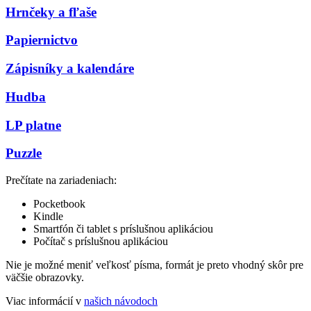
Hrnčeky a fľaše
Papiernictvo
Zápisníky a kalendáre
Hudba
LP platne
Puzzle
Prečítate na zariadeniach:
Pocketbook
Kindle
Smartfón či tablet s príslušnou aplikáciou
Počítač s príslušnou aplikáciou
Nie je možné meniť veľkosť písma, formát je preto vhodný skôr pre
väčšie obrazovky.
Viac informácií v
našich návodoch