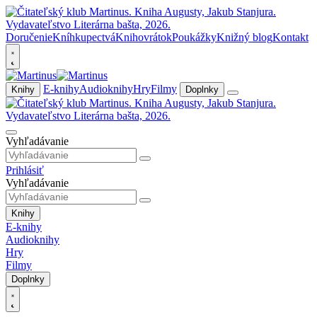
Doručenie
Kníhkupectvá
Knihovrátok
Poukážky
Knižný blog
Kontakt
E-knihy
Audioknihy
Hry
Filmy
Knihy
Doplnky
Vyhľadávanie
Prihlásiť
Vyhľadávanie
Knihy
E-knihy
Audioknihy
Hry
Filmy
Doplnky