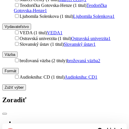
Teodorička Gotovska-Henze (1 titul)
Teodorička
Gotovska-Henze
1
Ljubomila Solenkova (1 titul)
Ljubomila Solenkova
1
Vydavateľstvo
VEDA (1 titul)
VEDA
1
Ostravská univerzita (1 titul)
Ostravská univerzita
1
Slovanský ústav (1 titul)
Slovanský ústav
1
Väzba
brožovaná väzba (2 tituly)
brožovaná väzba
2
Formát
Audiokniha: CD (1 titul)
Audiokniha: CD
1
Zúžiť výber
Zoradiť
Bestsellery