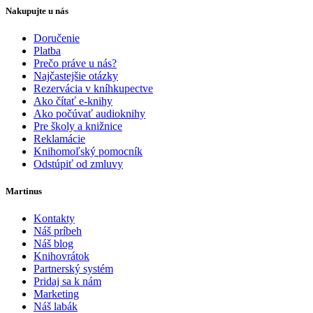
Nakupujte u nás
Doručenie
Platba
Prečo práve u nás?
Najčastejšie otázky
Rezervácia v kníhkupectve
Ako čítať e-knihy
Ako počúvať audioknihy
Pre školy a knižnice
Reklamácie
Knihomoľský pomocník
Odstúpiť od zmluvy
Martinus
Kontakty
Náš príbeh
Náš blog
Knihovrátok
Partnerský systém
Pridaj sa k nám
Marketing
Náš labák