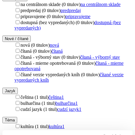
na centrálnom sklade (0 titulov)
na centrálnom sklade
predpredaj (0 titulov)
predpredaj
pripravujeme (0 titulov)
pripravujeme
dostupná (bez vypredaných) (0 titulov)
dostupná (bez
vypredaných)
Nové / čítané
nová (0 titulov)
nová
čítaná (0 titulov)
čítaná
čítaná - výborný stav (0 titulov)
čítaná - výborný stav
čítaná - mierne opotrebovaná (0 titulov)
čítaná - mierne
opotrebovaná
čítané verzie vypredaných kníh (0 titulov)
čítané verzie
vypredaných kníh
Jazyk
čeština (1 titul)
čeština
1
bulharčina (1 titul)
bulharčina
1
cudzí jazyk (1 titul)
cudzí jazyk
1
Téma
kultúra (1 titul)
kultúra
1
história (1 titul)
história
1