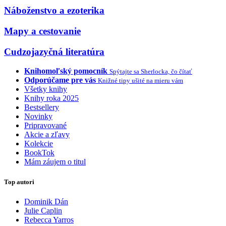
Náboženstvo a ezoterika
Mapy a cestovanie
Cudzojazyčná literatúra
Knihomoľský pomocník
Spýtajte sa Sherlocka, čo čítať
Odporúčame pre vás
Knižné tipy ušité na mieru vám
Všetky knihy
Knihy roka 2025
Bestsellery
Novinky
Pripravované
Akcie a zľavy
Kolekcie
BookTok
Mám záujem o titul
Top autori
Dominik Dán
Julie Caplin
Rebecca Yarros