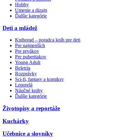
Hobby
Umenie a dizajn
Ďalšie kategórie
Deti a mládež
Knihorad – poradca kníh pre deti
Pre najmenších
Pre prvákov
Pre pubertiakov
Young Adult
Beletria
Rozprávky
Sci-fi, fantasy a komiksy
Leporelá
Náučné knihy
Ďalšie kategórie
Životopisy a reportáže
Kuchárky
Učebnice a slovníky