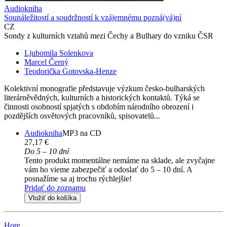
Audiokniha
Sounáležitostí a soudržností k vzájemnému pozná(vá)ní
CZ
Sondy z kulturních vztahů mezi Čechy a Bulhary do vzniku ČSR
Ljubomila Solenkova
Marcel Černý
Teodorička Gotovska-Henze
Kolektivní monografie představuje výzkum česko-bulharských
literárněvědných, kulturních a historických kontaktů. Týká se
činnosti osobností spjatých s obdobím národního obrození i
pozdějších osvětových pracovníků, spisovatelů...
Audiokniha
MP3 na CD
27,17 €
Do 5 – 10 dní
Tento produkt momentálne nemáme na sklade, ale zvyčajne
vám ho vieme zabezpečiť a odoslať do 5 – 10 dní. A
posnažíme sa aj trochu rýchlejšie!
Pridať do zoznamu
Vložiť do košíka
Hore