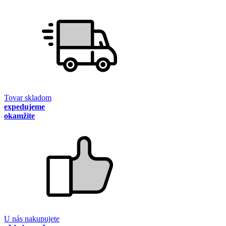
Tovar skladom
expedujeme
okamžite
U nás nakupujete