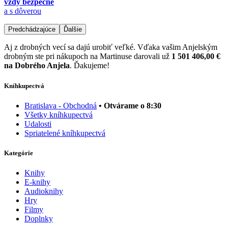
vždy bezpečne
a s dôverou
Predchádzajúce
Ďalšie
Aj z drobných vecí sa dajú urobiť veľké. Vďaka vašim Anjelským
drobným ste pri nákupoch na Martinuse darovali už
1 501 406,00 €
na Dobrého Anjela
. Ďakujeme!
Kníhkupectvá
Bratislava - Obchodná
• Otvárame o 8:30
Všetky kníhkupectvá
Udalosti
Spriatelené kníhkupectvá
Kategórie
Knihy
E-knihy
Audioknihy
Hry
Filmy
Doplnky