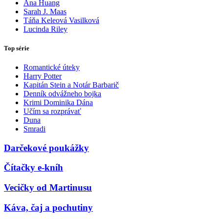
Ana Huang
Sarah J. Maas
Táňa Keleová Vasilková
Lucinda Riley
Top série
Romantické úteky
Harry Potter
Kapitán Stein a Notár Barbarič
Denník odvážneho bojka
Krimi Dominika Dána
Učím sa rozprávať
Duna
Smradi
Darčekové poukážky
Čítačky e-kníh
Vecičky od Martinusu
Káva, čaj a pochutiny