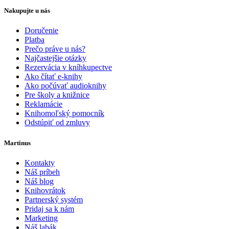
Nakupujte u nás
Doručenie
Platba
Prečo práve u nás?
Najčastejšie otázky
Rezervácia v kníhkupectve
Ako čítať e-knihy
Ako počúvať audioknihy
Pre školy a knižnice
Reklamácie
Knihomoľský pomocník
Odstúpiť od zmluvy
Martinus
Kontakty
Náš príbeh
Náš blog
Knihovrátok
Partnerský systém
Pridaj sa k nám
Marketing
Náš labák