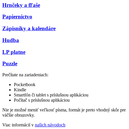
Hrnčeky a fľaše
Papiernictvo
Zápisníky a kalendáre
Hudba
LP platne
Puzzle
Prečítate na zariadeniach:
Pocketbook
Kindle
Smartfón či tablet s príslušnou aplikáciou
Počítač s príslušnou aplikáciou
Nie je možné meniť veľkosť písma, formát je preto vhodný skôr pre
väčšie obrazovky.
Viac informácií v
našich návodoch