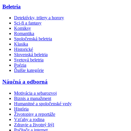
Beletria
Detektívky, trilery a horory
Sci-fi a fantasy
Komiksy
Romantika
Spoločenská beletria
Klasika
Historické
Slovenská beletria
Svetová beletria
Poézia
Ďalšie kategórie
Náučná a odborná
Motivácia a sebarozvoj
Biznis a manažment
Humanitné a spoločenské vedy
História
Životopisy a reportáže
Vzťahy a rodina
Zdravie a životný štýl
Počítače a internet