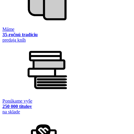
Máme
35-ročnú tradíciu
predaja kníh
Ponúkame vyše
250 000 titulov
na sklade