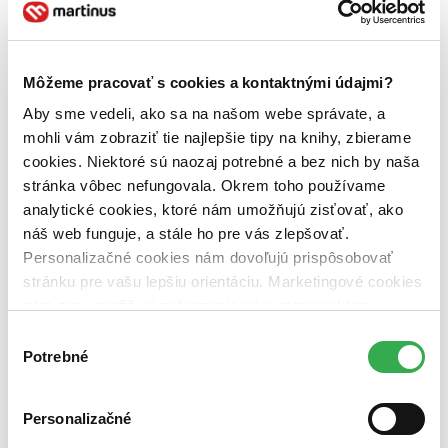
medzinárodné vzťahy (1 titul)
medzinárodné vzťahy
1
Vydavateľstvo
Slovanský ústav (1 titul)
Slovanský ústav
1
Môžeme pracovať s cookies a kontaktnými údajmi?
Formát
Aby sme vedeli, ako sa na našom webe správate, a
Audiokniha: CD (1 titul)
Audiokniha: CD
1
mohli vám zobraziť tie najlepšie tipy na knihy, zbierame
cookies. Niektoré sú naozaj potrebné a bez nich by naša
Zúžiť výber
stránka vôbec nefungovala. Okrem toho používame
Zoradiť
analytické cookies, ktoré nám umožňujú zisťovať, ako
náš web funguje, a stále ho pre vás zlepšovať.
Personalizačné cookies nám dovoľujú prispôsobovať
stránku pre vašu lepšiu orientáciu. Marketingové cookies
Bestsellery
nám zas umožňujú zobrazenie relevantnej reklamy.
Top hodnotené
Niektoré údaje zdieľame aj s tretími stranami. Veľmi by
Novinky
Výber
Najdrahšie
nám pomohlo, keby sme mohli používať všetky tieto
Potrebné
súhlasu
Najlacnejšie
cookies. Ďakujeme!
Najvyššia zľava
Personalizačné