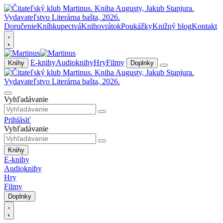
Doručenie
Kníhkupectvá
Knihovrátok
Poukážky
Knižný blog
Kontakt
E-knihy
Audioknihy
Hry
Filmy
Knihy
Doplnky
Vyhľadávanie
Prihlásiť
Vyhľadávanie
Knihy
E-knihy
Audioknihy
Hry
Filmy
Doplnky