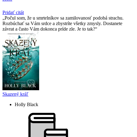
Pridať citát
Počul som, že u smrtelní­kov sa zamilovanosť podobá strachu.
Rozbúchať sa Vám srdce a zbystrí­te všetky zmysly. Dostanete
závrat a často Vám dokonca prí­de zle. Je to tak?
Skazený kráľ
Holly Black