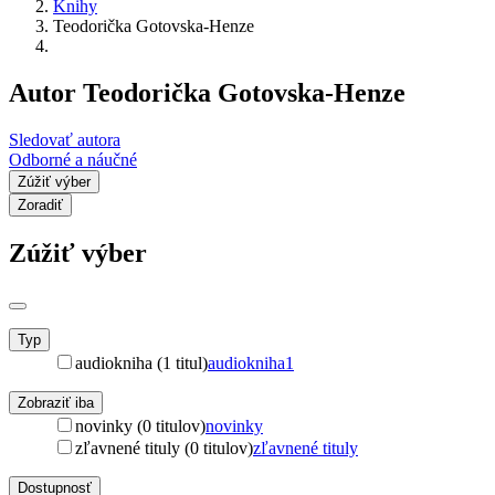
Knihy
Teodorička Gotovska-Henze
Autor Teodorička Gotovska-Henze
Sledovať autora
Odborné a náučné
Zúžiť výber
Zoradiť
Zúžiť výber
Typ
audiokniha (1 titul)
audiokniha
1
Zobraziť iba
novinky (0 titulov)
novinky
zľavnené tituly (0 titulov)
zľavnené tituly
Dostupnosť