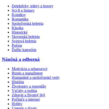
Detektívky, trilery a horory
Sci-fi a fantasy
Komiksy
Romantika
Spoločenská beletria
Klasika
Historické
Slovenská beletria
Svetová beletria
Poézia
Ďalšie kategórie
Náučná a odborná
Motivácia a sebarozvoj
Biznis a manažment
Humanitné a spoločenské vedy
História
Životopisy a reportáže
Vzťahy a rodina
Zdravie a životný štýl
Počítače a internet
Hobby
Umenie a dizajn