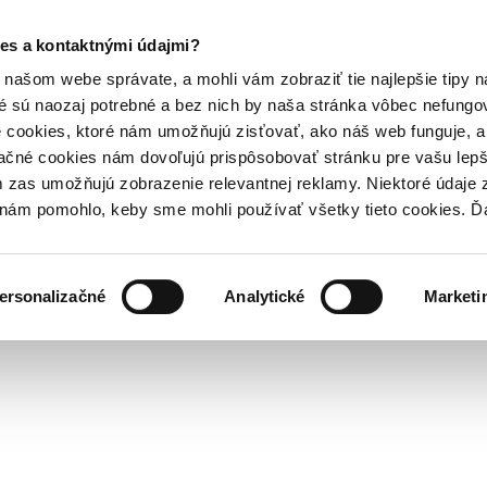
es a kontaktnými údajmi?
našom webe správate, a mohli vám zobraziť tie najlepšie tipy n
é sú naozaj potrebné a bez nich by naša stránka vôbec nefung
 cookies, ktoré nám umožňujú zisťovať, ako náš web funguje, a 
ačné cookies nám dovoľujú prispôsobovať stránku pre vašu lepši
zas umožňujú zobrazenie relevantnej reklamy. Niektoré údaje z
y nám pomohlo, keby sme mohli používať všetky tieto cookies. 
ersonalizačné
Analytické
Marketi