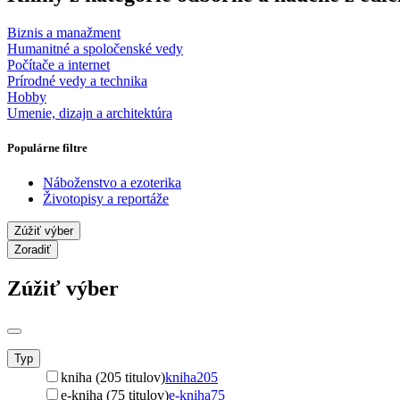
Biznis a manažment
Humanitné a spoločenské vedy
Počítače a internet
Prírodné vedy a technika
Hobby
Umenie, dizajn a architektúra
Populárne filtre
Náboženstvo a ezoterika
Životopisy a reportáže
Zúžiť výber
Zoradiť
Zúžiť výber
Typ
kniha (205 titulov)
kniha
205
e-kniha (75 titulov)
e-kniha
75