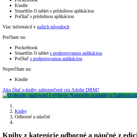
Kindle
Smartfón či tablet s príslušnou aplikáciou
Počítač s príslušnou aplikáciou
Viac informácií v
našich návodoch
Prečítate na:
Pocketbook
Smartfón či tablet
s podporovanou aplikáciou
Počítač
s podporovanou aplikáciou
Neprečítate na:
Kindle
Ako čítať e-knihy zabezpečené cez Adobe DRM?
Knihy
Odborné a náučné
Knihy z kategórie odborné a náučné z edí