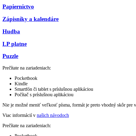
Papiernictvo
Zápisníky a kalendáre
Hudba
LP platne
Puzzle
Prečítate na zariadeniach:
Pocketbook
Kindle
Smartfón či tablet s príslušnou aplikáciou
Počítač s príslušnou aplikáciou
Nie je možné meniť veľkosť písma, formát je preto vhodný skôr pre 
Viac informácií v
našich návodoch
Prečítate na zariadeniach:
Pocketbook