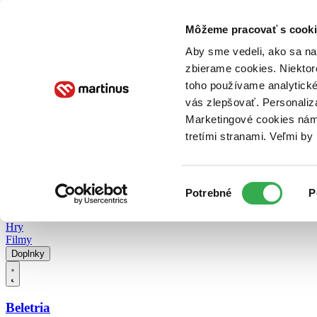
Doručenie
Kníhkupectvá
Knihovrátok
Poukážky
Knižný blog
Kontakt
Môžeme pracovať s cooki
Aby sme vedeli, ako sa na 
zbierame cookies. Niektor
E-knihy
Audioknihy
Hry
Filmy
Knihy
Doplnky
toho používame analytické
vás zlepšovať. Personaliz
Vyhľadávanie
Marketingové cookies nám 
tretími stranami. Veľmi b
Prihlásiť
Vyhľadávanie
Výber
Knihy
Potrebné
P
súhlasu
E-knihy
Audioknihy
Hry
Filmy
Doplnky
Beletria