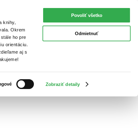
Povoliť všetko
a knihy,
ovala. Okrem
Odmietnuť
stále ho pre
u orientáciu.
dieľame aj s
Ďakujeme!
ngové
Zobraziť detaily