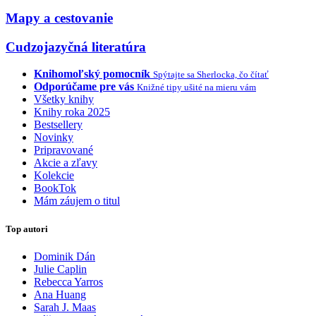
Mapy a cestovanie
Cudzojazyčná literatúra
Knihomoľský pomocník
Spýtajte sa Sherlocka, čo čítať
Odporúčame pre vás
Knižné tipy ušité na mieru vám
Všetky knihy
Knihy roka 2025
Bestsellery
Novinky
Pripravované
Akcie a zľavy
Kolekcie
BookTok
Mám záujem o titul
Top autori
Dominik Dán
Julie Caplin
Rebecca Yarros
Ana Huang
Sarah J. Maas