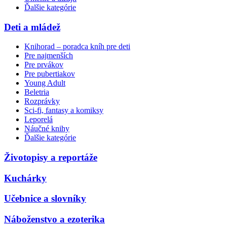
Ďalšie kategórie
Deti a mládež
Knihorad – poradca kníh pre deti
Pre najmenších
Pre prvákov
Pre pubertiakov
Young Adult
Beletria
Rozprávky
Sci-fi, fantasy a komiksy
Leporelá
Náučné knihy
Ďalšie kategórie
Životopisy a reportáže
Kuchárky
Učebnice a slovníky
Náboženstvo a ezoterika