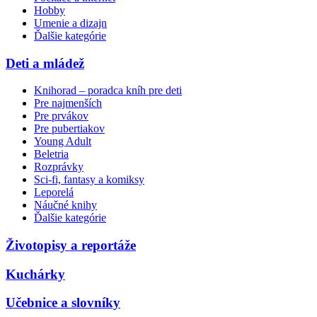
Hobby
Umenie a dizajn
Ďalšie kategórie
Deti a mládež
Knihorad – poradca kníh pre deti
Pre najmenších
Pre prvákov
Pre pubertiakov
Young Adult
Beletria
Rozprávky
Sci-fi, fantasy a komiksy
Leporelá
Náučné knihy
Ďalšie kategórie
Životopisy a reportáže
Kuchárky
Učebnice a slovníky