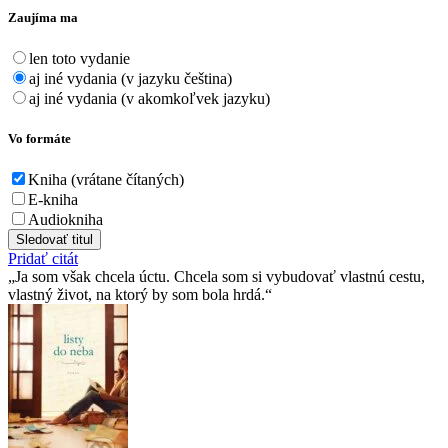
Zaujíma ma
len toto vydanie
aj iné vydania (v jazyku čeština)
aj iné vydania (v akomkoľvek jazyku)
Vo formáte
Kniha (vrátane čítaných)
E-kniha
Audiokniha
Sledovať titul
Pridať citát
Ja som však chcela úctu. Chcela som si vybudovať vlastnú cestu,
vlastný život, na ktorý by som bola hrdá.