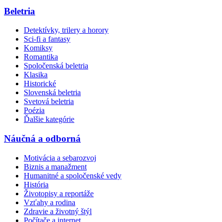
Beletria
Detektívky, trilery a horory
Sci-fi a fantasy
Komiksy
Romantika
Spoločenská beletria
Klasika
Historické
Slovenská beletria
Svetová beletria
Poézia
Ďalšie kategórie
Náučná a odborná
Motivácia a sebarozvoj
Biznis a manažment
Humanitné a spoločenské vedy
História
Životopisy a reportáže
Vzťahy a rodina
Zdravie a životný štýl
Počítače a internet