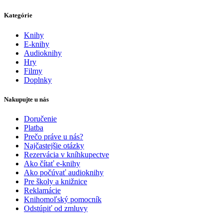
Kategórie
Knihy
E-knihy
Audioknihy
Hry
Filmy
Doplnky
Nakupujte u nás
Doručenie
Platba
Prečo práve u nás?
Najčastejšie otázky
Rezervácia v kníhkupectve
Ako čítať e-knihy
Ako počúvať audioknihy
Pre školy a knižnice
Reklamácie
Knihomoľský pomocník
Odstúpiť od zmluvy