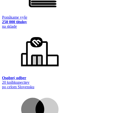
Ponúkame vyše
250 000 titulov
na sklade
Osobný odber
20 kníhkupectiev
po celom Slovensku