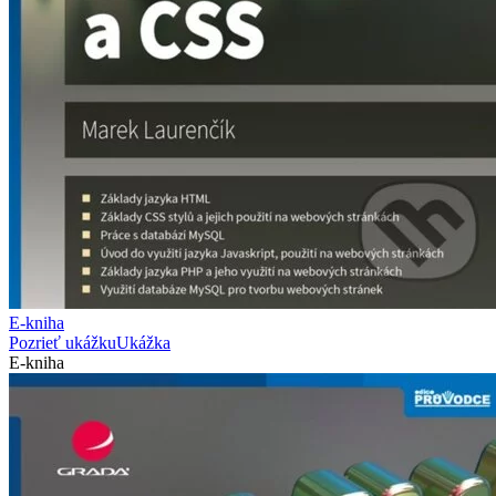
E-kniha
Pozrieť ukážku
Ukážka
E-kniha