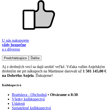
U nás nakupujete
vždy bezpečne
a s dôverou
Predchádzajúce
Ďalšie
Aj z drobných vecí sa dajú urobiť veľké. Vďaka vašim Anjelským
drobným ste pri nákupoch na Martinuse darovali už
1 501 145,00 €
na Dobrého Anjela
. Ďakujeme!
Kníhkupectvá
Bratislava - Obchodná
• Otvárame o 8:30
Všetky kníhkupectvá
Udalosti
Spriatelené kníhkupectvá