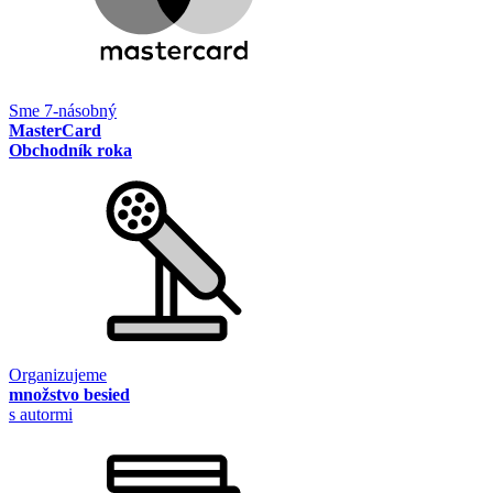
Sme 7-násobný
MasterCard
Obchodník roka
Organizujeme
množstvo besied
s autormi