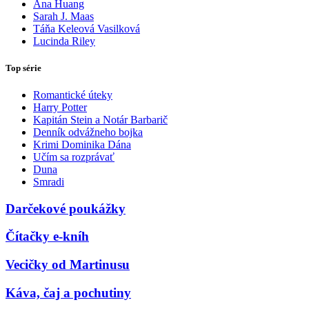
Ana Huang
Sarah J. Maas
Táňa Keleová Vasilková
Lucinda Riley
Top série
Romantické úteky
Harry Potter
Kapitán Stein a Notár Barbarič
Denník odvážneho bojka
Krimi Dominika Dána
Učím sa rozprávať
Duna
Smradi
Darčekové poukážky
Čítačky e-kníh
Vecičky od Martinusu
Káva, čaj a pochutiny