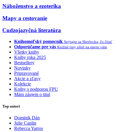
Náboženstvo a ezoterika
Mapy a cestovanie
Cudzojazyčná literatúra
Knihomoľský pomocník
Spýtajte sa Sherlocka, čo čítať
Odporúčame pre vás
Knižné tipy ušité na mieru vám
Všetky knihy
Knihy roka 2025
Bestsellery
Novinky
Pripravované
Akcie a zľavy
Kolekcie
Knihy s podporou FPU
Mám záujem o titul
Top autori
Dominik Dán
Julie Caplin
Rebecca Yarros