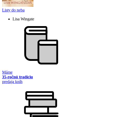
Listy do neba
Lisa Wingate
Máme
35-ročnú tradíciu
predaja kníh