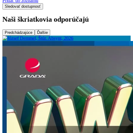
Pridať do zoznamu
Sledovať dostupnosť
Naši škriatkovia odporúčajú
Predchádzajúce
Ďalšie