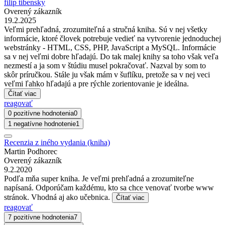
filip tibensky
Overený zákazník
19.2.2025
Veľmi prehľadná, zrozumiteľná a stručná kniha. Sú v nej všetky
informácie, ktoré človek potrebuje vedieť na vytvorenie jednoduchej
webstránky - HTML, CSS, PHP, JavaScript a MySQL. Informácie
sa v nej veľmi dobre hľadajú. Do tak malej knihy sa toho však veľa
nezmestí a ja som v štúdiu musel pokračovať. Nazval by som to
skôr príručkou. Stále ju však mám v šuflíku, pretože sa v nej veci
veľmi ľahko hľadajú a pre rýchle zorientovanie je ideálna.
Čítať viac
reagovať
0 pozitívne hodnotenia
0
1 negatívne hodnotenie
1
Recenzia z iného vydania (kniha)
Martin Podhorec
Overený zákazník
9.2.2020
Podľa mňa super kniha. Je veľmi prehľadná a zrozumiteľne
napísaná. Odporúčam každému, kto sa chce venovať tvorbe www
stránok. Vhodná aj ako učebnica.
Čítať viac
reagovať
7 pozitívne hodnotenia
7