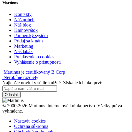
Martinus
Kontakty
Náš príbeh
Náš blog
Knihovrátok
Partnerský systém
Pridaj sa k nám
Marketing
Náš labák
Prehlásenie o cookies
Vyhlásenie o prístupnosti
Martinus je certifikovaný B Corp
Nerobíme rozdiely
Najlepšie novinky sú tie knižné. Získajte ich ako prví:
Odoslať
© 2000-2026 Martinus. Internetové kníhkupectvo. Všetky práva
vyhradené.
Nastaviť cookies
Ochrana súkromia
Obchodné podmienky