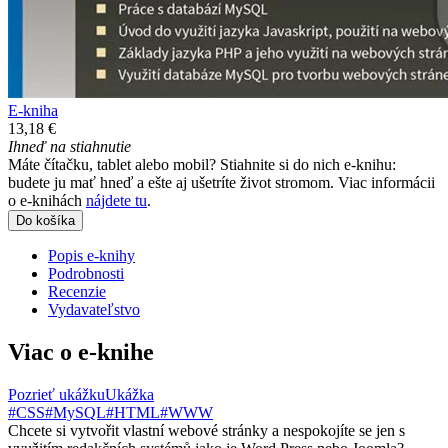
E-kniha
13,18 €
Ihneď na stiahnutie
Máte čítačku, tablet alebo mobil? Stiahnite si do nich e-knihu:
budete ju mať hneď a ešte aj ušetríte život stromom. Viac informácii
o e-knihách
nájdete tu
.
Do košíka
Popis e-knihy
Podrobnosti
Recenzie
Vydavateľstvo
Viac o e-knihe
Pozrieť ukážku
Ukážka
#CSS
#MySQL
#HTML
#WWW
Chcete si vytvořit vlastní webové stránky a nespokojíte se jen s