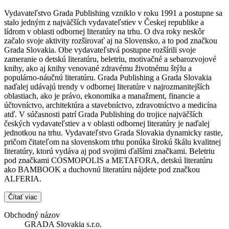
Vydavateľstvo Grada Publishing vzniklo v roku 1991 a postupne sa
stalo jedným z najväčších vydavateľstiev v Českej republike a
lídrom v oblasti odbornej literatúry na trhu. O dva roky neskôr
začalo svoje aktivity rozširovať aj na Slovensko, a to pod značkou
Grada Slovakia. Obe vydavateľstvá postupne rozšírili svoje
zameranie o detskú literatúru, beletriu, motivačné a sebarozvojové
knihy, ako aj knihy venované zdravému životnému štýlu a
populárno-náučnú literatúru. Grada Publishing a Grada Slovakia
naďalej udávajú trendy v odbornej literatúre v najrozmanitejších
oblastiach, ako je právo, ekonomika a manažment, financie a
účtovníctvo, architektúra a stavebníctvo, zdravotníctvo a medicína
atď. V súčasnosti patrí Grada Publishing do trojice najväčších
českých vydavateľstiev a v oblasti odbornej literatúry je naďalej
jednotkou na trhu. Vydavateľstvo Grada Slovakia dynamicky rastie,
pričom čitateľom na slovenskom trhu ponúka širokú škálu kvalitnej
literatúry, ktorú vydáva aj pod svojimi ďalšími značkami. Beletriu
pod značkami COSMOPOLIS a METAFORA, detskú literatúru
ako BAMBOOK a duchovnú literatúru nájdete pod značkou
ALFERIA.
Čítať viac
Obchodný názov
GRADA Slovakia s.r.o.