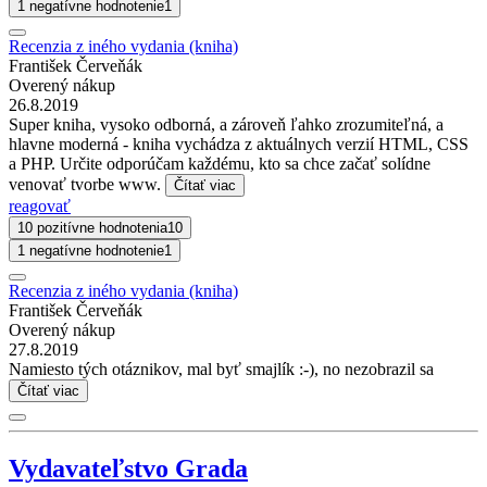
1 negatívne hodnotenie
1
Recenzia z iného vydania (kniha)
František Červeňák
Overený nákup
26.8.2019
Super kniha, vysoko odborná, a zároveň ľahko zrozumiteľná, a
hlavne moderná - kniha vychádza z aktuálnych verzií HTML, CSS
a PHP. Určite odporúčam každému, kto sa chce začať solídne
venovať tvorbe www.
Čítať viac
reagovať
10 pozitívne hodnotenia
10
1 negatívne hodnotenie
1
Recenzia z iného vydania (kniha)
František Červeňák
Overený nákup
27.8.2019
Namiesto tých otáznikov, mal byť smajlík :-), no nezobrazil sa
Čítať viac
Vydavateľstvo Grada