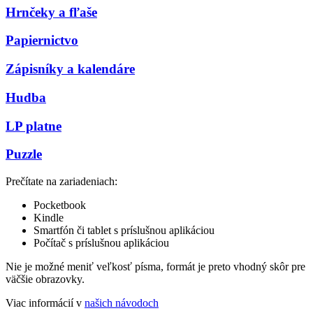
Hrnčeky a fľaše
Papiernictvo
Zápisníky a kalendáre
Hudba
LP platne
Puzzle
Prečítate na zariadeniach:
Pocketbook
Kindle
Smartfón či tablet s príslušnou aplikáciou
Počítač s príslušnou aplikáciou
Nie je možné meniť veľkosť písma, formát je preto vhodný skôr pre
väčšie obrazovky.
Viac informácií v
našich návodoch