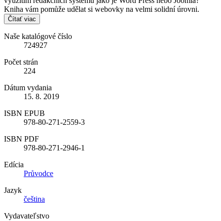
využitím redakčních systémů jako je Word Press nebo Joomla?
Kniha vám pomůže udělat si webovky na velmi solidní úrovni.
Čítať viac
Naše katalógové číslo
724927
Počet strán
224
Dátum vydania
15. 8. 2019
ISBN EPUB
978-80-271-2559-3
ISBN PDF
978-80-271-2946-1
Edícia
Průvodce
Jazyk
čeština
Vydavateľstvo