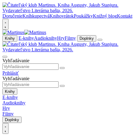
Doručenie
Kníhkupectvá
Knihovrátok
Poukážky
Knižný blog
Kontakt
E-knihy
Audioknihy
Hry
Filmy
Knihy
Doplnky
Vyhľadávanie
Prihlásiť
Vyhľadávanie
Knihy
E-knihy
Audioknihy
Hry
Filmy
Doplnky