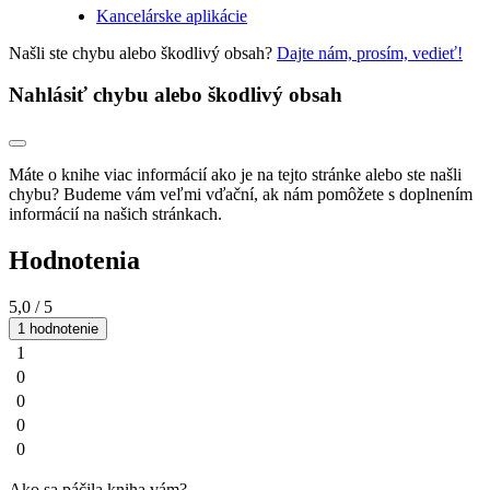
Kancelárske aplikácie
Našli ste chybu alebo škodlivý obsah?
Dajte nám, prosím, vedieť!
Nahlásiť chybu alebo škodlivý obsah
Máte o knihe viac informácií ako je na tejto stránke alebo ste našli
chybu? Budeme vám veľmi vďační, ak nám pomôžete s doplnením
informácií na našich stránkach.
Hodnotenia
5,0
/ 5
1 hodnotenie
1
0
0
0
0
Ako sa páčila kniha vám?