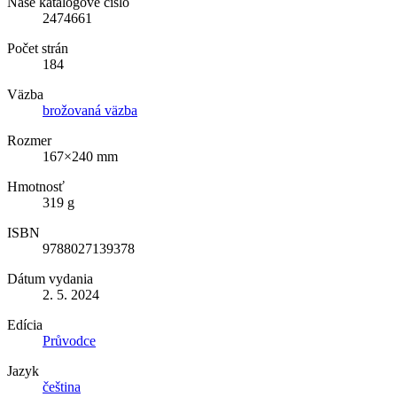
Naše katalógové číslo
2474661
Počet strán
184
Väzba
brožovaná väzba
Rozmer
167×240 mm
Hmotnosť
319 g
ISBN
9788027139378
Dátum vydania
2. 5. 2024
Edícia
Průvodce
Jazyk
čeština