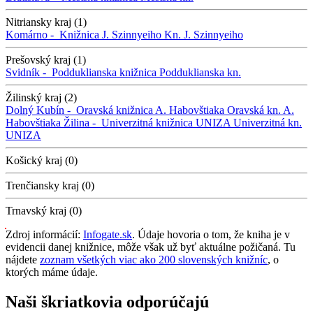
Nitriansky kraj (1)
Komárno -
Knižnica J. Szinnyeiho
Kn. J. Szinnyeiho
Prešovský kraj (1)
Svidník -
Podduklianska knižnica
Podduklianska kn.
Žilinský kraj (2)
Dolný Kubín -
Oravská knižnica A. Habovštiaka
Oravská kn. A.
Habovštiaka
Žilina -
Univerzitná knižnica UNIZA
Univerzitná kn.
UNIZA
Košický kraj (0)
Trenčiansky kraj (0)
Trnavský kraj (0)
Zdroj informácií:
Infogate.sk
. Údaje hovoria o tom, že kniha je v
evidencii danej knižnice, môže však už byť aktuálne požičaná. Tu
nájdete
zoznam všetkých viac ako 200 slovenských knižníc
, o
ktorých máme údaje.
Naši škriatkovia odporúčajú