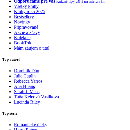
Odporúčame pre vás
Knižné tipy ušité na mieru vám
Všetky knihy
Knihy roka 2025
Bestsellery
Novinky
Pripravované
Akcie a zľavy
Kolekcie
BookTok
Mám záujem o titul
Top autori
Dominik Dán
Julie Caplin
Rebecca Yarros
Ana Huang
Sarah J. Maas
Táňa Keleová Vasilková
Lucinda Riley
Top série
Romantické úteky
Harry Potter