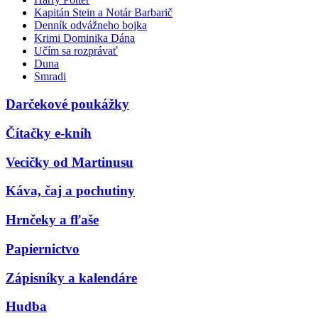
Kapitán Stein a Notár Barbarič
Denník odvážneho bojka
Krimi Dominika Dána
Učím sa rozprávať
Duna
Smradi
Darčekové poukážky
Čítačky e-kníh
Vecičky od Martinusu
Káva, čaj a pochutiny
Hrnčeky a fľaše
Papiernictvo
Zápisníky a kalendáre
Hudba