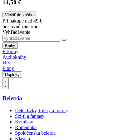
14,50 €
Vložiť do košíka
Pri nákupe nad 49 €
poštovné zadarmo
Vyhľadávanie
Knihy
E-knihy
Audioknihy
Hry
Filmy
Doplnky
Beletria
Detektívky, trilery a horory
Sci-fi a fantasy
Komiksy
Romantika
Spoločenská beletria
Klasika