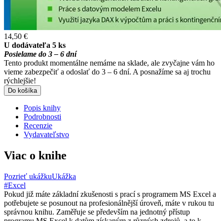
14,50 €
U dodávateľa 5 ks
Posielame do 3 – 6 dní
Tento produkt momentálne nemáme na sklade, ale zvyčajne vám ho
vieme zabezpečiť a odoslať do 3 – 6 dní. A posnažíme sa aj trochu
rýchlejšie!
Do košíka
Popis knihy
Podrobnosti
Recenzie
Vydavateľstvo
Viac o knihe
Pozrieť ukážku
Ukážka
#Excel
Pokud již máte základní zkušenosti s prací s programem MS Excel a
potřebujete se posunout na profesionálnější úroveň, máte v rukou tu
správnou knihu. Zaměřuje se především na jednotný přístup
programu MS Excel k datům získaným z různých zdrojů, a to k