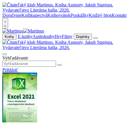
Doručenie
Kníhkupectvá
Knihovrátok
Poukážky
Knižný blog
Kontakt
E-knihy
Audioknihy
Hry
Filmy
Knihy
Doplnky
Vyhľadávanie
Prihlásiť