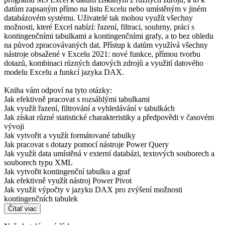
datům zapsaným přímo na listu Excelu nebo umístěným v jiném
databázovém systému. Uživatelé tak mohou využít všechny
možnosti, které Excel nabízí: řazení, filtraci, souhrny, práci s
kontingenčními tabulkami a kontingenčními grafy, a to bez ohledu
na původ zpracovávaných dat. Přístup k datům využívá všechny
nástroje obsažené v Excelu 2021: nové funkce, přímou tvorbu
dotazů, kombinaci různých datových zdrojů a využití datového
modelu Excelu a funkcí jazyka DAX.
Kniha vám odpoví na tyto otázky:
Jak efektivně pracovat s rozsáhlými tabulkami
Jak využít řazení, filtrování a vyhledávání v tabulkách
Jak získat různé statistické charakteristiky a předpovědi v časovém
vývoji
Jak vytvořit a využít formátované tabulky
Jak pracovat s dotazy pomocí nástroje Power Query
Jak využít data umístěná v externí databázi, textových souborech a
souborech typu XML
Jak vytvořit kontingenční tabulku a graf
Jak efektivně využít nástroj Power Pivot
Jak využít výpočty v jazyku DAX pro zvýšení možnosti
kontingenčních tabulek
Čítať viac