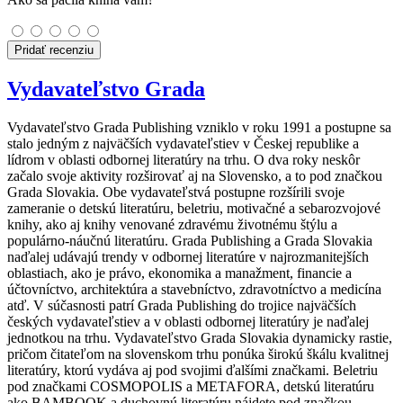
Pridať recenziu
Vydavateľstvo Grada
Vydavateľstvo Grada Publishing vzniklo v roku 1991 a postupne sa
stalo jedným z najväčších vydavateľstiev v Českej republike a
lídrom v oblasti odbornej literatúry na trhu. O dva roky neskôr
začalo svoje aktivity rozširovať aj na Slovensko, a to pod značkou
Grada Slovakia. Obe vydavateľstvá postupne rozšírili svoje
zameranie o detskú literatúru, beletriu, motivačné a sebarozvojové
knihy, ako aj knihy venované zdravému životnému štýlu a
populárno-náučnú literatúru. Grada Publishing a Grada Slovakia
naďalej udávajú trendy v odbornej literatúre v najrozmanitejších
oblastiach, ako je právo, ekonomika a manažment, financie a
účtovníctvo, architektúra a stavebníctvo, zdravotníctvo a medicína
atď. V súčasnosti patrí Grada Publishing do trojice najväčších
českých vydavateľstiev a v oblasti odbornej literatúry je naďalej
jednotkou na trhu. Vydavateľstvo Grada Slovakia dynamicky rastie,
pričom čitateľom na slovenskom trhu ponúka širokú škálu kvalitnej
literatúry, ktorú vydáva aj pod svojimi ďalšími značkami. Beletriu
pod značkami COSMOPOLIS a METAFORA, detskú literatúru
ako BAMBOOK a duchovnú literatúru nájdete pod značkou