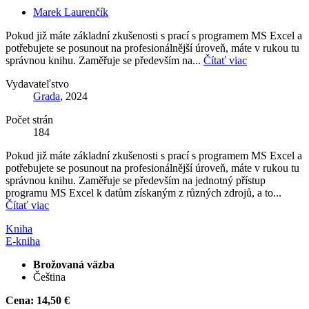
Marek Laurenčík
Pokud již máte základní zkušenosti s prací s programem MS Excel a
potřebujete se posunout na profesionálnější úroveň, máte v rukou tu
správnou knihu. Zaměřuje se především na...
Čítať viac
Vydavateľstvo
Grada
, 2024
Počet strán
184
Pokud již máte základní zkušenosti s prací s programem MS Excel a
potřebujete se posunout na profesionálnější úroveň, máte v rukou tu
správnou knihu. Zaměřuje se především na jednotný přístup
programu MS Excel k datům získaným z různých zdrojů, a to...
Čítať viac
Kniha
E-kniha
Brožovaná väzba
Čeština
Cena:
14,50 €