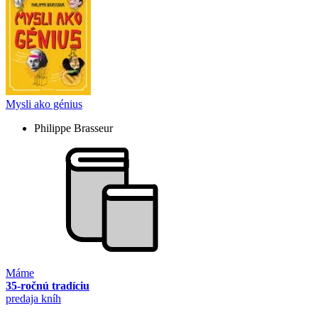
Mysli ako génius
Philippe Brasseur
Máme
35-ročnú tradíciu
predaja kníh