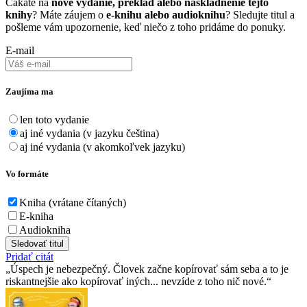
Čakáte na
nové vydanie, preklad alebo naskladnenie tejto
knihy
? Máte záujem o
e-knihu alebo audioknihu
? Sledujte titul a
pošleme vám upozornenie, keď niečo z toho pridáme do ponuky.
E-mail
Zaujíma ma
len toto vydanie
aj iné vydania (v jazyku čeština)
aj iné vydania (v akomkoľvek jazyku)
Vo formáte
Kniha (vrátane čítaných)
E-kniha
Audiokniha
Sledovať titul
Pridať citát
Úspech je nebezpečný. Človek začne kopírovať sám seba a to je
riskantnejšie ako kopírovať iných... nevzíde z toho nič nové.