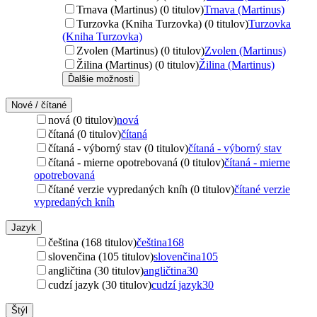
Trnava (Martinus) (0 titulov)
Trnava (Martinus)
Turzovka (Kniha Turzovka) (0 titulov)
Turzovka
(Kniha Turzovka)
Zvolen (Martinus) (0 titulov)
Zvolen (Martinus)
Žilina (Martinus) (0 titulov)
Žilina (Martinus)
Ďalšie možnosti
Nové / čítané
nová (0 titulov)
nová
čítaná (0 titulov)
čítaná
čítaná - výborný stav (0 titulov)
čítaná - výborný stav
čítaná - mierne opotrebovaná (0 titulov)
čítaná - mierne
opotrebovaná
čítané verzie vypredaných kníh (0 titulov)
čítané verzie
vypredaných kníh
Jazyk
čeština (168 titulov)
čeština
168
slovenčina (105 titulov)
slovenčina
105
angličtina (30 titulov)
angličtina
30
cudzí jazyk (30 titulov)
cudzí jazyk
30
Štýl