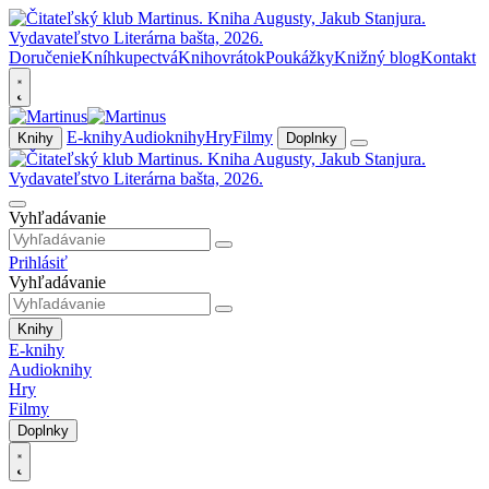
Doručenie
Kníhkupectvá
Knihovrátok
Poukážky
Knižný blog
Kontakt
E-knihy
Audioknihy
Hry
Filmy
Knihy
Doplnky
Vyhľadávanie
Prihlásiť
Vyhľadávanie
Knihy
E-knihy
Audioknihy
Hry
Filmy
Doplnky