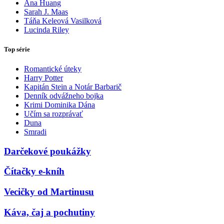
Ana Huang
Sarah J. Maas
Táňa Keleová Vasilková
Lucinda Riley
Top série
Romantické úteky
Harry Potter
Kapitán Stein a Notár Barbarič
Denník odvážneho bojka
Krimi Dominika Dána
Učím sa rozprávať
Duna
Smradi
Darčekové poukážky
Čítačky e-kníh
Vecičky od Martinusu
Káva, čaj a pochutiny