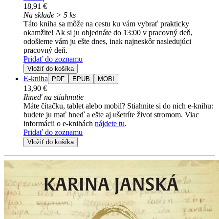
18,91 €
Na sklade > 5 ks
Táto kniha sa môže na cestu ku vám vybrať prakticky
okamžite! Ak si ju objednáte do 13:00 v pracovný deň,
odošleme vám ju ešte dnes, inak najneskôr nasledujúci
pracovný deň.
Pridať do zoznamu
Vložiť do košíka
E-kniha
PDF
EPUB
MOBI
13,90 €
Ihneď na stiahnutie
Máte čítačku, tablet alebo mobil? Stiahnite si do nich e-knihu:
budete ju mať hneď a ešte aj ušetríte život stromom. Viac
informácii o e-knihách
nájdete tu
.
Pridať do zoznamu
Vložiť do košíka