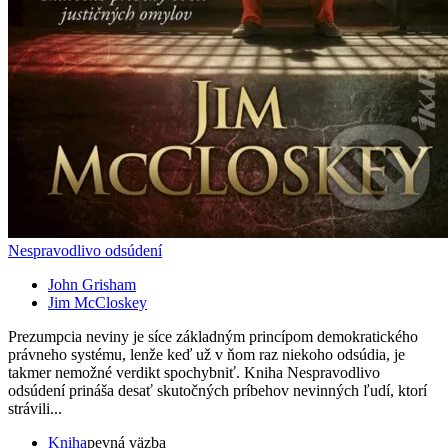
Nespravodlivo odsúdení
John Grisham
Jim McCloskey
Prezumpcia neviny je síce základným princípom demokratického
právneho systému, lenže keď už v ňom raz niekoho odsúdia, je
takmer nemožné verdikt spochybniť. Kniha Nespravodlivo
odsúdení prináša desať skutočných príbehov nevinných ľudí, ktorí
strávili...
Kniha
pevná väzba