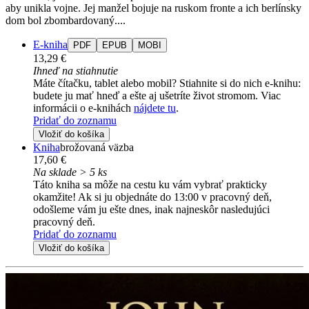
aby unikla vojne. Jej manžel bojuje na ruskom fronte a ich berlínsky
dom bol zbombardovaný....
E-kniha
PDF
EPUB
MOBI
13,29 €
Ihneď na stiahnutie
Máte čítačku, tablet alebo mobil? Stiahnite si do nich e-knihu:
budete ju mať hneď a ešte aj ušetríte život stromom. Viac
informácii o e-knihách
nájdete tu
.
Pridať do zoznamu
Vložiť do košíka
Kniha
brožovaná väzba
17,60 €
Na sklade > 5 ks
Táto kniha sa môže na cestu ku vám vybrať prakticky
okamžite! Ak si ju objednáte do 13:00 v pracovný deň,
odošleme vám ju ešte dnes, inak najneskôr nasledujúci
pracovný deň.
Pridať do zoznamu
Vložiť do košíka