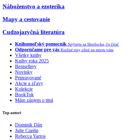
Náboženstvo a ezoterika
Mapy a cestovanie
Cudzojazyčná literatúra
Knihomoľský pomocník
Spýtajte sa Sherlocka, čo čítať
Odporúčame pre vás
Knižné tipy ušité na mieru vám
Všetky knihy
Knihy roka 2025
Bestsellery
Novinky
Pripravované
Akcie a zľavy
Kolekcie
BookTok
Mám záujem o titul
Top autori
Dominik Dán
Julie Caplin
Rebecca Yarros