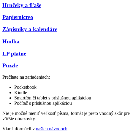
Hrnčeky a fľaše
Papiernictvo
Zápisníky a kalendáre
Hudba
LP platne
Puzzle
Prečítate na zariadeniach:
Pocketbook
Kindle
Smartfón či tablet s príslušnou aplikáciou
Počítač s príslušnou aplikáciou
Nie je možné meniť veľkosť písma, formát je preto vhodný skôr pre
väčšie obrazovky.
Viac informácií v
našich návodoch