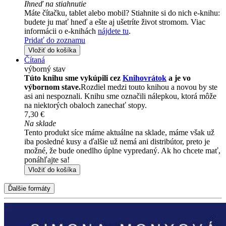
Ihneď na stiahnutie
Máte čítačku, tablet alebo mobil? Stiahnite si do nich e-knihu:
budete ju mať hneď a ešte aj ušetríte život stromom. Viac
informácii o e-knihách
nájdete tu
.
Pridať do zoznamu
Vložiť do košíka
Čítaná
výborný stav
Túto knihu sme vykúpili cez
Knihovrátok
a je vo
výbornom stave.
Rozdiel medzi touto knihou a novou by ste
asi ani nespoznali. Knihu sme označili nálepkou, ktorá môže
na niektorých obaloch zanechať stopy.
7,30 €
Na sklade
Tento produkt síce máme aktuálne na sklade, máme však už
iba posledné kusy a ďalšie už nemá ani distribútor, preto je
možné, že bude onedlho úplne vypredaný. Ak ho chcete mať,
ponáhľajte sa!
Vložiť do košíka
Ďalšie formáty