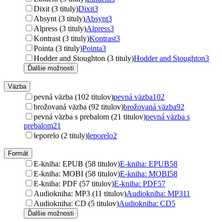
Dixit (3 tituly)
Dixit
3
Absynt (3 tituly)
Absynt
3
Alpress (3 tituly)
Alpress
3
Kontrast (3 tituly)
Kontrast
3
Pointa (3 tituly)
Pointa
3
Hodder and Stoughton (3 tituly)
Hodder and Stoughton
3
Ďalšie možnosti
Väzba
pevná väzba (102 titulov)
pevná väzba
102
brožovaná väzba (92 titulov)
brožovaná väzba
92
pevná väzba s prebalom (21 titulov)
pevná väzba s
prebalom
21
leporelo (2 tituly)
leporelo
2
Formát
E-kniha: EPUB (58 titulov)
E-kniha: EPUB
58
E-kniha: MOBI (58 titulov)
E-kniha: MOBI
58
E-kniha: PDF (57 titulov)
E-kniha: PDF
57
Audiokniha: MP3 (11 titulov)
Audiokniha: MP3
11
Audiokniha: CD (5 titulov)
Audiokniha: CD
5
Ďalšie možnosti