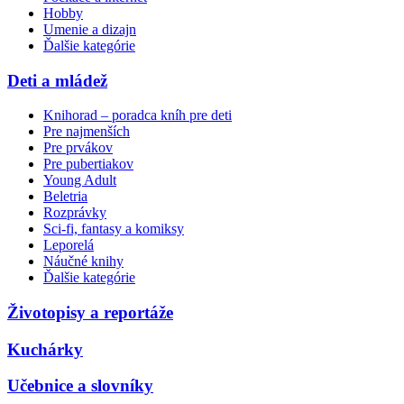
Hobby
Umenie a dizajn
Ďalšie kategórie
Deti a mládež
Knihorad – poradca kníh pre deti
Pre najmenších
Pre prvákov
Pre pubertiakov
Young Adult
Beletria
Rozprávky
Sci-fi, fantasy a komiksy
Leporelá
Náučné knihy
Ďalšie kategórie
Životopisy a reportáže
Kuchárky
Učebnice a slovníky