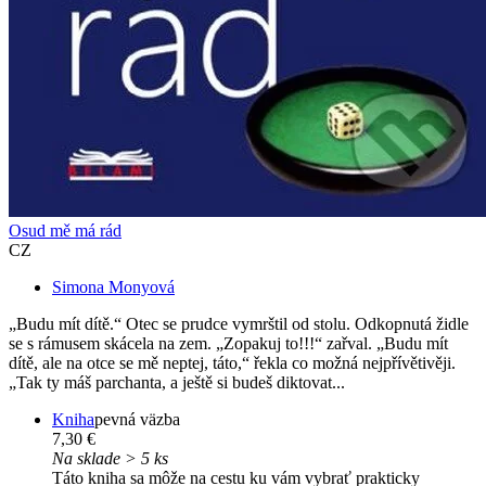
Osud mě má rád
CZ
Simona Monyová
„Budu mít dítě.“ Otec se prudce vymrštil od stolu. Odkopnutá židle
se s rámusem skácela na zem. „Zopakuj to!!!“ zařval. „Budu mít
dítě, ale na otce se mě neptej, táto,“ řekla co možná nejpřívětivěji.
„Tak ty máš parchanta, a ještě si budeš diktovat...
Kniha
pevná väzba
7,30 €
Na sklade > 5 ks
Táto kniha sa môže na cestu ku vám vybrať prakticky