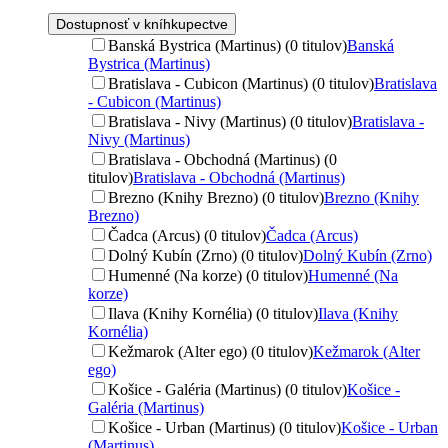
Dostupnosť v kníhkupectve
Banská Bystrica (Martinus) (0 titulov)
Banská
Bystrica (Martinus)
Bratislava - Cubicon (Martinus) (0 titulov)
Bratislava
- Cubicon (Martinus)
Bratislava - Nivy (Martinus) (0 titulov)
Bratislava -
Nivy (Martinus)
Bratislava - Obchodná (Martinus) (0
titulov)
Bratislava - Obchodná (Martinus)
Brezno (Knihy Brezno) (0 titulov)
Brezno (Knihy
Brezno)
Čadca (Arcus) (0 titulov)
Čadca (Arcus)
Dolný Kubín (Zrno) (0 titulov)
Dolný Kubín (Zrno)
Humenné (Na korze) (0 titulov)
Humenné (Na
korze)
Ilava (Knihy Kornélia) (0 titulov)
Ilava (Knihy
Kornélia)
Kežmarok (Alter ego) (0 titulov)
Kežmarok (Alter
ego)
Košice - Galéria (Martinus) (0 titulov)
Košice -
Galéria (Martinus)
Košice - Urban (Martinus) (0 titulov)
Košice - Urban
(Martinus)