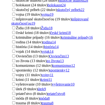
skutočné udalosti (28 titulov)
skutočné udalosti
28
holokaust (24 titulov)
holokaust
24
skutočný príbeh (22 titulov)
skutočný príbeh
22
vojna (19 titulov)
vojna
19
inšpirované skutočnosťou (19 titulov)
inšpirované
skutočnosťou
19
Židia (18 titulov)
Židia
18
české krimi (18 titulov)
české krimi
18
kriminálne prípady (16 titulov)
kriminálne prípady
16
rodina (14 titulov)
rodina
14
história (14 titulov)
história
14
vojak (14 titulov)
vojak
14
Osvienčim (13 titulov)
Osvienčim
13
zo života (13 titulov)
zo života
13
komunizmus (12 titulov)
komunizmus
12
spomienky (12 titulov)
spomienky
12
vojny (11 titulov)
vojny
11
krimi (11 titulov)
krimi
11
vyšetrovanie (10 titulov)
vyšetrovanie
10
útek (9 titulov)
útek
9
priateľstvo (8 titulov)
priateľstvo
8
móda (8 titulov)
móda
8
trauma (8 titulov)
trauma
8