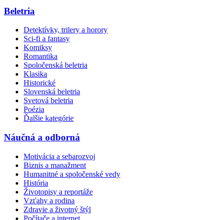
Beletria
Detektívky, trilery a horory
Sci-fi a fantasy
Komiksy
Romantika
Spoločenská beletria
Klasika
Historické
Slovenská beletria
Svetová beletria
Poézia
Ďalšie kategórie
Náučná a odborná
Motivácia a sebarozvoj
Biznis a manažment
Humanitné a spoločenské vedy
História
Životopisy a reportáže
Vzťahy a rodina
Zdravie a životný štýl
Počítače a internet