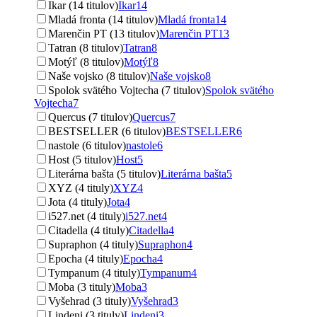
Ikar (14 titulov)
Ikar
14
Mladá fronta (14 titulov)
Mladá fronta
14
Marenčin PT (13 titulov)
Marenčin PT
13
Tatran (8 titulov)
Tatran
8
Motýľ (8 titulov)
Motýľ
8
Naše vojsko (8 titulov)
Naše vojsko
8
Spolok svätého Vojtecha (7 titulov)
Spolok svätého
Vojtecha
7
Quercus (7 titulov)
Quercus
7
BESTSELLER (6 titulov)
BESTSELLER
6
nastole (6 titulov)
nastole
6
Host (5 titulov)
Host
5
Literárna bašta (5 titulov)
Literárna bašta
5
XYZ (4 tituly)
XYZ
4
Jota (4 tituly)
Jota
4
i527.net (4 tituly)
i527.net
4
Citadella (4 tituly)
Citadella
4
Supraphon (4 tituly)
Supraphon
4
Epocha (4 tituly)
Epocha
4
Tympanum (4 tituly)
Tympanum
4
Moba (3 tituly)
Moba
3
Vyšehrad (3 tituly)
Vyšehrad
3
Lindeni (3 tituly)
Lindeni
3