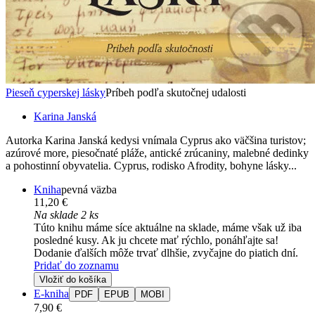
Pieseň cyperskej lásky
Príbeh podľa skutočnej udalosti
Karina Janská
Autorka Karina Janská kedysi vnímala Cyprus ako väčšina turistov;
azúrové more, piesočnaté pláže, antické zrúcaniny, malebné dedinky
a pohostinní obyvatelia. Cyprus, rodisko Afrodity, bohyne lásky...
Kniha
pevná väzba
11,20 €
Na sklade 2 ks
Túto knihu máme síce aktuálne na sklade, máme však už iba
posledné kusy. Ak ju chcete mať rýchlo, ponáhľajte sa!
Dodanie ďalších môže trvať dlhšie, zvyčajne do piatich dní.
Pridať do zoznamu
Vložiť do košíka
E-kniha
PDF
EPUB
MOBI
7,90 €