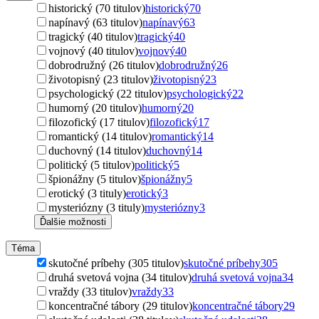
historický (70 titulov)
historický
70
napínavý (63 titulov)
napínavý
63
tragický (40 titulov)
tragický
40
vojnový (40 titulov)
vojnový
40
dobrodružný (26 titulov)
dobrodružný
26
životopisný (23 titulov)
životopisný
23
psychologický (22 titulov)
psychologický
22
humorný (20 titulov)
humorný
20
filozofický (17 titulov)
filozofický
17
romantický (14 titulov)
romantický
14
duchovný (14 titulov)
duchovný
14
politický (5 titulov)
politický
5
špionážny (5 titulov)
špionážny
5
erotický (3 tituly)
erotický
3
mysteriózny (3 tituly)
mysteriózny
3
Ďalšie možnosti
Téma
skutočné príbehy (305 titulov)
skutočné príbehy
305
druhá svetová vojna (34 titulov)
druhá svetová vojna
34
vraždy (33 titulov)
vraždy
33
koncentračné tábory (29 titulov)
koncentračné tábory
29