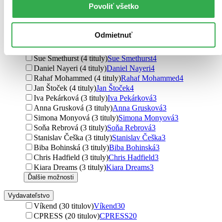
Povoliť všetko
Petr Hacala (5 titulov)
Petr Hacala
5
Luboš Hacala (5 titulov)
Luboš Hacala
5
Darina Hamarová (4 tituly)
Darina Hamarová
4
Odmietnuť
Redi Tlhabi (4 tituly)
Redi Tlhabi
4
Peter Kijaba (4 tituly)
Peter Kijaba
4
Sue Smethurst (4 tituly)
Sue Smethurst
4
Daniel Nayeri (4 tituly)
Daniel Nayeri
4
Rahaf Mohammed (4 tituly)
Rahaf Mohammed
4
Jan Štoček (4 tituly)
Jan Štoček
4
Iva Pekárková (3 tituly)
Iva Pekárková
3
Anna Grusková (3 tituly)
Anna Grusková
3
Simona Monyová (3 tituly)
Simona Monyová
3
Soňa Rebrová (3 tituly)
Soňa Rebrová
3
Stanislav Češka (3 tituly)
Stanislav Češka
3
Biba Bohinská (3 tituly)
Biba Bohinská
3
Chris Hadfield (3 tituly)
Chris Hadfield
3
Kiara Dreams (3 tituly)
Kiara Dreams
3
Ďalšie možnosti
Vydavateľstvo
Víkend (30 titulov)
Víkend
30
CPRESS (20 titulov)
CPRESS
20