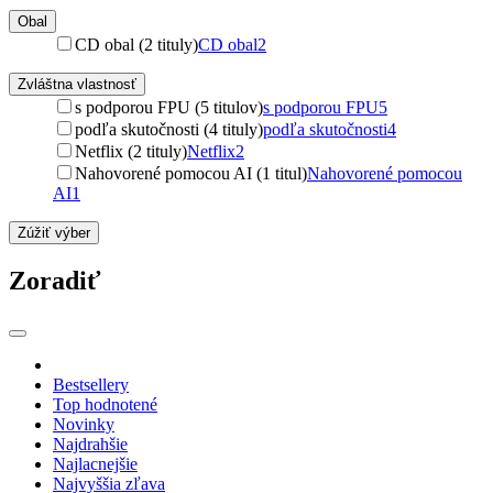
Obal
CD obal (2 tituly)
CD obal
2
Zvláštna vlastnosť
s podporou FPU (5 titulov)
s podporou FPU
5
podľa skutočnosti (4 tituly)
podľa skutočnosti
4
Netflix (2 tituly)
Netflix
2
Nahovorené pomocou AI (1 titul)
Nahovorené pomocou
AI
1
Zúžiť výber
Zoradiť
Bestsellery
Top hodnotené
Novinky
Najdrahšie
Najlacnejšie
Najvyššia zľava