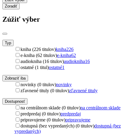
Zoradiť
Zúžiť výber
Typ
kniha (226 titulov)
kniha
226
e-kniha (62 titulov)
e-kniha
62
audiokniha (16 titulov)
audiokniha
16
ostatné (1 titul)
ostatné
1
Zobraziť iba
novinky (0 titulov)
novinky
zľavnené tituly (0 titulov)
zľavnené tituly
Dostupnosť
na centrálnom sklade (0 titulov)
na centrálnom sklade
predpredaj (0 titulov)
predpredaj
pripravujeme (0 titulov)
pripravujeme
dostupná (bez vypredaných) (0 titulov)
dostupná (bez
vypredaných)