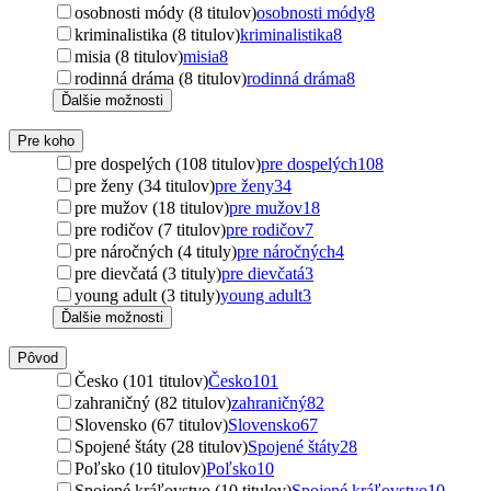
osobnosti módy (8 titulov)
osobnosti módy
8
kriminalistika (8 titulov)
kriminalistika
8
misia (8 titulov)
misia
8
rodinná dráma (8 titulov)
rodinná dráma
8
Ďalšie možnosti
Pre koho
pre dospelých (108 titulov)
pre dospelých
108
pre ženy (34 titulov)
pre ženy
34
pre mužov (18 titulov)
pre mužov
18
pre rodičov (7 titulov)
pre rodičov
7
pre náročných (4 tituly)
pre náročných
4
pre dievčatá (3 tituly)
pre dievčatá
3
young adult (3 tituly)
young adult
3
Ďalšie možnosti
Pôvod
Česko (101 titulov)
Česko
101
zahraničný (82 titulov)
zahraničný
82
Slovensko (67 titulov)
Slovensko
67
Spojené štáty (28 titulov)
Spojené štáty
28
Poľsko (10 titulov)
Poľsko
10
Spojené kráľovstvo (10 titulov)
Spojené kráľovstvo
10