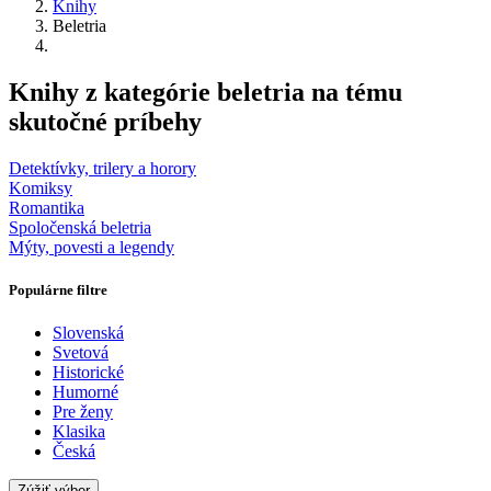
Knihy
Beletria
Knihy z kategórie beletria na tému
skutočné príbehy
Detektívky, trilery a horory
Komiksy
Romantika
Spoločenská beletria
Mýty, povesti a legendy
Populárne filtre
Slovenská
Svetová
Historické
Humorné
Pre ženy
Klasika
Česká
Zúžiť výber