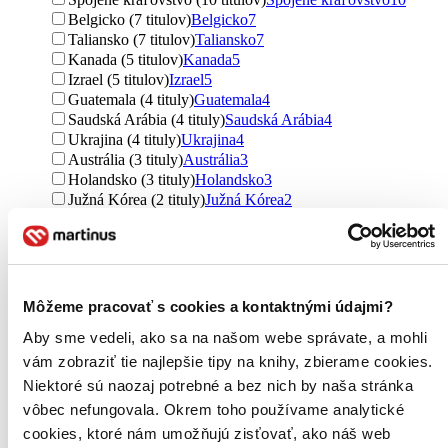
Belgicko (7 titulov)
Belgicko
7
Taliansko (7 titulov)
Taliansko
7
Kanada (5 titulov)
Kanada
5
Izrael (5 titulov)
Izrael
5
Guatemala (4 tituly)
Guatemala
4
Saudská Arábia (4 tituly)
Saudská Arábia
4
Ukrajina (4 tituly)
Ukrajina
4
Austrália (3 tituly)
Austrália
3
Holandsko (3 tituly)
Holandsko
3
Južná Kórea (2 tituly)
Južná Kórea
2
Sýria (2 tituly)
Sýria
2
Ďalšie možnosti
Útvar
romány (141 titulov)
romány
141
Môžeme pracovať s cookies a kontaktnými údajmi?
poviedky (84 titulov)
poviedky
84
úvahy (7 titulov)
úvahy
7
Aby sme vedeli, ako sa na našom webe správate, a mohli
postrehy (7 titulov)
postrehy
7
vám zobraziť tie najlepšie tipy na knihy, zbierame cookies.
reportáže (6 titulov)
reportáže
6
Niektoré sú naozaj potrebné a bez nich by naša stránka
rozhovory (4 tituly)
rozhovory
4
vôbec nefungovala. Okrem toho používame analytické
slovníky (2 tituly)
slovníky
2
cookies, ktoré nám umožňujú zisťovať, ako náš web
Ďalšie možnosti