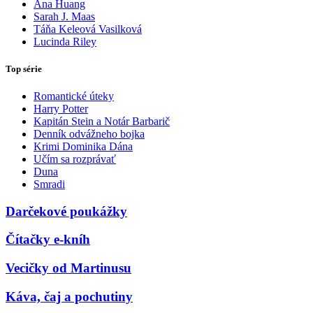
Ana Huang
Sarah J. Maas
Táňa Keleová Vasilková
Lucinda Riley
Top série
Romantické úteky
Harry Potter
Kapitán Stein a Notár Barbarič
Denník odvážneho bojka
Krimi Dominika Dána
Učím sa rozprávať
Duna
Smradi
Darčekové poukážky
Čítačky e-kníh
Vecičky od Martinusu
Káva, čaj a pochutiny