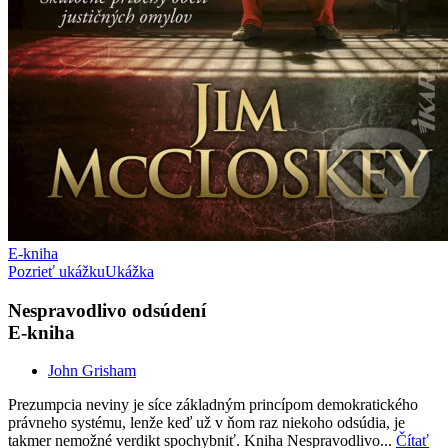
E-kniha
Pozrieť ukážku
Ukážka
Nespravodlivo odsúdení
E-kniha
John Grisham
Prezumpcia neviny je síce základným princípom demokratického
právneho systému, lenže keď už v ňom raz niekoho odsúdia, je
takmer nemožné verdikt spochybniť. Kniha Nespravodlivo...
Čítať