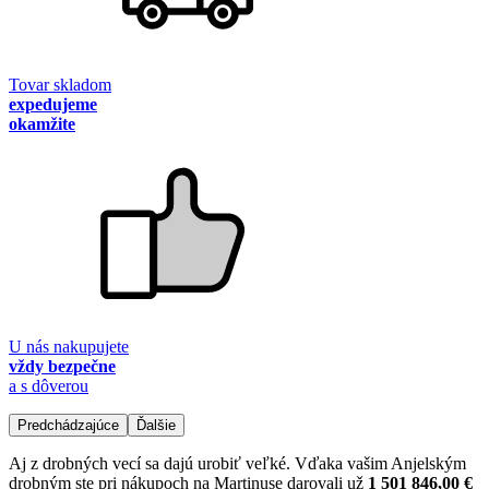
Tovar skladom
expedujeme
okamžite
U nás nakupujete
vždy bezpečne
a s dôverou
Predchádzajúce
Ďalšie
Aj z drobných vecí sa dajú urobiť veľké. Vďaka vašim Anjelským
drobným ste pri nákupoch na Martinuse darovali už
1 501 846,00 €