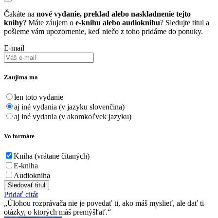
Čakáte na
nové vydanie, preklad alebo naskladnenie tejto
knihy
? Máte záujem o
e-knihu alebo audioknihu
? Sledujte titul a
pošleme vám upozornenie, keď niečo z toho pridáme do ponuky.
E-mail
Zaujíma ma
len toto vydanie
aj iné vydania (v jazyku slovenčina)
aj iné vydania (v akomkoľvek jazyku)
Vo formáte
Kniha (vrátane čítaných)
E-kniha
Audiokniha
Sledovať titul
Pridať citát
Úlohou rozprávača nie je povedať ti, ako máš myslieť, ale dať ti
otázky, o ktorých máš premýšľať.