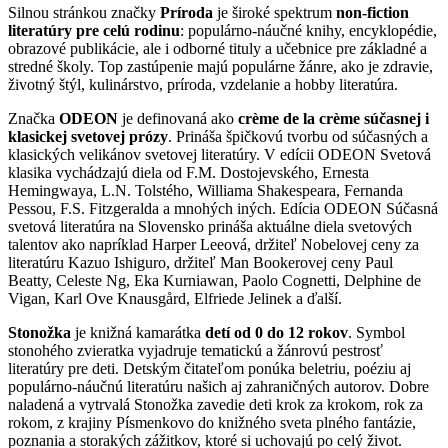
Silnou stránkou značky
Príroda
je široké spektrum
non-fiction
literatúry pre celú rodinu
: populárno-náučné knihy, encyklopédie,
obrazové publikácie, ale i odborné tituly a učebnice pre základné a
stredné školy. Top zastúpenie majú populárne žánre, ako je zdravie,
životný štýl, kulinárstvo, príroda, vzdelanie a hobby literatúra.
Značka
ODEON
je definovaná ako
crème de la crème súčasnej i
klasickej svetovej prózy
. Prináša špičkovú tvorbu od súčasných a
klasických velikánov svetovej literatúry. V edícii ODEON Svetová
klasika vychádzajú diela od F.M. Dostojevského, Ernesta
Hemingwaya, L.N. Tolstého, Williama Shakespeara, Fernanda
Pessou, F.S. Fitzgeralda a mnohých iných. Edícia ODEON Súčasná
svetová literatúra na Slovensko prináša aktuálne diela svetových
talentov ako napríklad Harper Leeová, držiteľ Nobelovej ceny za
literatúru Kazuo Ishiguro, držiteľ Man Bookerovej ceny Paul
Beatty, Celeste Ng, Eka Kurniawan, Paolo Cognetti, Delphine de
Vigan, Karl Ove Knausgård, Elfriede Jelinek a ďalší.
Stonožka
je knižná kamarátka
detí od 0 do 12 rokov
. Symbol
stonohého zvieratka vyjadruje tematickú a žánrovú pestrosť
literatúry pre deti. Detským čitateľom ponúka beletriu, poéziu aj
populárno-náučnú literatúru našich aj zahraničných autorov. Dobre
naladená a vytrvalá Stonožka zavedie deti krok za krokom, rok za
rokom, z krajiny Písmenkovo do knižného sveta plného fantázie,
poznania a storakých zážitkov, ktoré si uchovajú po celý život.