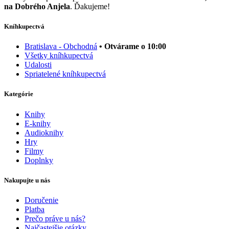
na Dobrého Anjela
. Ďakujeme!
Kníhkupectvá
Bratislava - Obchodná
• Otvárame o 10:00
Všetky kníhkupectvá
Udalosti
Spriatelené kníhkupectvá
Kategórie
Knihy
E-knihy
Audioknihy
Hry
Filmy
Doplnky
Nakupujte u nás
Doručenie
Platba
Prečo práve u nás?
Najčastejšie otázky