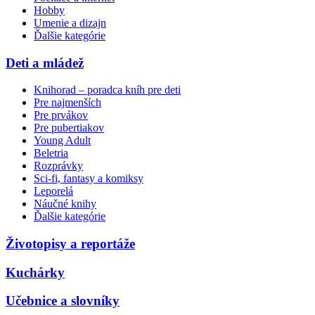
Hobby
Umenie a dizajn
Ďalšie kategórie
Deti a mládež
Knihorad – poradca kníh pre deti
Pre najmenších
Pre prvákov
Pre pubertiakov
Young Adult
Beletria
Rozprávky
Sci-fi, fantasy a komiksy
Leporelá
Náučné knihy
Ďalšie kategórie
Životopisy a reportáže
Kuchárky
Učebnice a slovníky