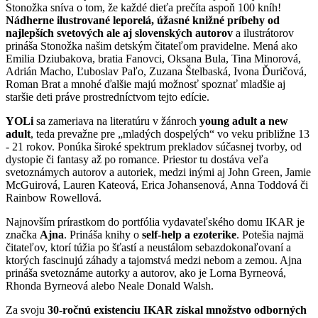
Stonožka sníva o tom, že každé dieťa prečíta aspoň 100 kníh!
Nádherne ilustrované leporelá, úžasné knižné príbehy od
najlepších svetových ale aj slovenských autorov
a ilustrátorov
prináša Stonožka našim detským čitateľom pravidelne. Mená ako
Emilia Dziubakova, bratia Fanovci, Oksana Bula, Tina Minorová,
Adrián Macho, Ľuboslav Paľo, Zuzana Štelbaská, Ivona Ďuričová,
Roman Brat a mnohé ďalšie majú možnosť spoznať mladšie aj
staršie deti práve prostredníctvom tejto edície.
YOLi
sa zameriava na literatúru v žánroch
young adult a new
adult
, teda prevažne pre „mladých dospelých“ vo veku približne 13
- 21 rokov. Ponúka široké spektrum prekladov súčasnej tvorby, od
dystopie či fantasy až po romance. Priestor tu dostáva veľa
svetoznámych autorov a autoriek, medzi inými aj John Green, Jamie
McGuirová, Lauren Kateová, Erica Johansenová, Anna Toddová či
Rainbow Rowellová.
Najnovším prírastkom do portfólia vydavateľského domu IKAR je
značka
Ajna
. Prináša knihy o
self-help a ezoterike
. Potešia najmä
čitateľov, ktorí túžia po šťastí a neustálom sebazdokonaľovaní a
ktorých fascinujú záhady a tajomstvá medzi nebom a zemou. Ajna
prináša svetoznáme autorky a autorov, ako je Lorna Byrneová,
Rhonda Byrneová alebo Neale Donald Walsh.
Za svoju
30-ročnú existenciu IKAR získal množstvo odborných