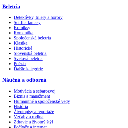
Beletria
Detektívky, trilery a horory
Sci-fi a fantasy
Komiksy
Romantika
Spoločenská beletria
Klasika
Historické
Slovenská beletria
Svetová beletria
Poézia
Ďalšie kategórie
Náučná a odborná
Motivácia a sebarozvoj
Biznis a manažment
Humanitné a spoločenské vedy
História
Životopisy a reportáže
Vzťahy a rodina
Zdravie a životný štýl
Počítače a internet