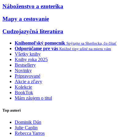
Náboženstvo a ezoterika
Mapy a cestovanie
Cudzojazyčná literatúra
Knihomoľský pomocník
Spýtajte sa Sherlocka, čo čítať
Odporúčame pre vás
Knižné tipy ušité na mieru vám
Všetky knihy
Knihy roka 2025
Bestsellery
Novinky
Pripravované
Akcie a zľavy
Kolekcie
BookTok
Mám záujem o titul
Top autori
Dominik Dán
Julie Caplin
Rebecca Yarros