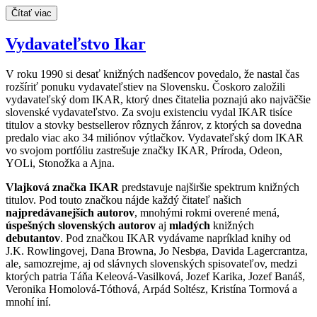
Čítať viac
Vydavateľstvo Ikar
V roku 1990 si desať knižných nadšencov povedalo, že nastal čas
rozšíriť ponuku vydavateľstiev na Slovensku. Čoskoro založili
vydavateľský dom IKAR, ktorý dnes čitatelia poznajú ako najväčšie
slovenské vydavateľstvo. Za svoju existenciu vydal IKAR tisíce
titulov a stovky bestsellerov rôznych žánrov, z ktorých sa dovedna
predalo viac ako 34 miliónov výtlačkov. Vydavateľský dom IKAR
vo svojom portfóliu zastrešuje značky IKAR, Príroda, Odeon,
YOLi, Stonožka a Ajna.
Vlajková značka IKAR
predstavuje najširšie spektrum knižných
titulov. Pod touto značkou nájde každý čitateľ našich
najpredávanejších autorov
, mnohými rokmi overené mená,
úspešných slovenských autorov
aj
mladých
knižných
debutantov
. Pod značkou IKAR vydávame napríklad knihy od
J.K. Rowlingovej, Dana Browna, Jo Nesbøa, Davida Lagercrantza,
ale, samozrejme, aj od slávnych slovenských spisovateľov, medzi
ktorých patria Táňa Keleová-Vasilková, Jozef Karika, Jozef Banáš,
Veronika Homolová-Tóthová, Arpád Soltész, Kristína Tormová a
mnohí iní.