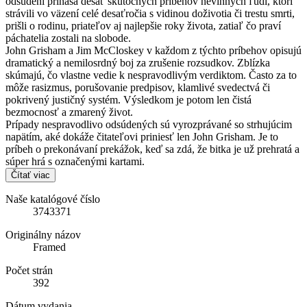
odsúdení prináša desať skutočných príbehov nevinných ľudí, ktorí
strávili vo väzení celé desaťročia s vidinou doživotia či trestu smrti,
prišli o rodinu, priateľov aj najlepšie roky života, zatiaľ čo praví
páchatelia zostali na slobode.
John Grisham a Jim McCloskey v každom z týchto príbehov opisujú
dramatický a nemilosrdný boj za zrušenie rozsudkov. Zblízka
skúmajú, čo vlastne vedie k nespravodlivým verdiktom. Často za to
môže rasizmus, porušovanie predpisov, klamlivé svedectvá či
pokrivený justičný systém. Výsledkom je potom len čistá
bezmocnosť a zmarený život.
Prípady nespravodlivo odsúdených sú vyrozprávané so strhujúcim
napätím, aké dokáže čitateľovi priniesť len John Grisham. Je to
príbeh o prekonávaní prekážok, keď sa zdá, že bitka je už prehratá a
súper hrá s označenými kartami.
Čítať viac
Naše katalógové číslo
3743371
Originálny názov
Framed
Počet strán
392
Dátum vydania