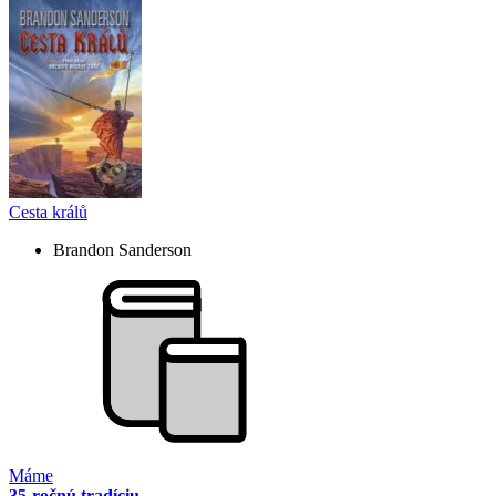
Cesta králů
Brandon Sanderson
Máme
35-ročnú tradíciu