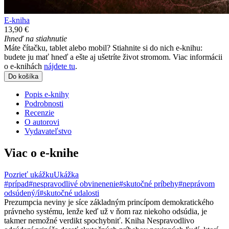
E-kniha
13,90 €
Ihneď na stiahnutie
Máte čítačku, tablet alebo mobil? Stiahnite si do nich e-knihu:
budete ju mať hneď a ešte aj ušetríte život stromom. Viac informácii
o e-knihách
nájdete tu
.
Do košíka
Popis e-knihy
Podrobnosti
Recenzie
O autorovi
Vydavateľstvo
Viac o e-knihe
Pozrieť ukážku
Ukážka
#prípad
#nespravodlivé obvinenenie
#skutočné príbehy
#neprávom
odsúdený/í
#skutočné udalosti
Prezumpcia neviny je síce základným princípom demokratického
právneho systému, lenže keď už v ňom raz niekoho odsúdia, je
takmer nemožné verdikt spochybniť. Kniha Nespravodlivo