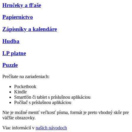
Hrnčeky a fľaše
Papiernictvo
Zápisníky a kalendáre
Hudba
LP platne
Puzzle
Prečítate na zariadeniach:
Pocketbook
Kindle
Smartfón či tablet s príslušnou aplikáciou
Počítač s príslušnou aplikáciou
Nie je možné meniť veľkosť písma, formát je preto vhodný skôr pre
väčšie obrazovky.
Viac informácií v
našich návodoch