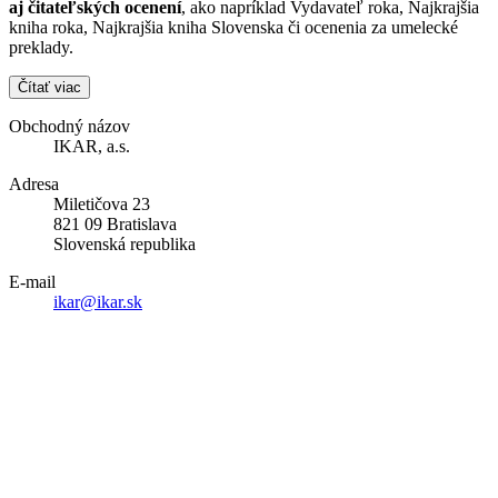
aj čitateľských ocenení
, ako napríklad Vydavateľ roka, Najkrajšia
kniha roka, Najkrajšia kniha Slovenska či ocenenia za umelecké
preklady.
Čítať viac
Obchodný názov
IKAR, a.s.
Adresa
Miletičova 23
821 09 Bratislava
Slovenská republika
E-mail
ikar@ikar.sk