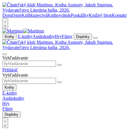
Doručenie
Kníhkupectvá
Knihovrátok
Poukážky
Knižný blog
Kontakt
E-knihy
Audioknihy
Hry
Filmy
Knihy
Doplnky
Vyhľadávanie
Prihlásiť
Vyhľadávanie
Knihy
E-knihy
Audioknihy
Hry
Filmy
Doplnky