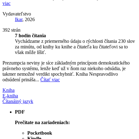
viac
Vydavateľstvo
Ikar
, 2026
392 strán
7 hodín čítania
Vychádzame z priemerného údaju o rýchlosti čítania 230 slov
za minútu, od knihy ku knihe a čitateľa ku čitateľovi sa to
však môže líšiť.
Prezumpcia neviny je síce základným princípom demokratického
právneho systému, lenže keď už v ňom raz niekoho odsúdia, je
takmer nemožné verdikt spochybniť. Kniha Nespravodlivo
odsúdení prináša...
Čítať viac
Kniha
E-kniha
Čítaná
iný jazyk
PDF
Prečítate na zariadeniach:
Pocketbook
Kindle