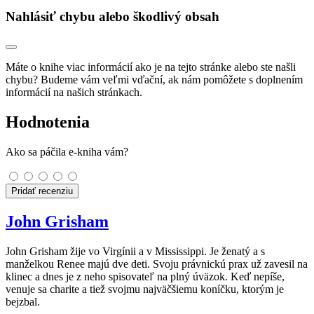
Nahlásiť chybu alebo škodlivý obsah
Máte o knihe viac informácií ako je na tejto stránke alebo ste našli
chybu? Budeme vám veľmi vďační, ak nám pomôžete s doplnením
informácií na našich stránkach.
Hodnotenia
Ako sa páčila e-kniha vám?
Pridať recenziu
John Grisham
John Grisham žije vo Virgínii a v Mississippi. Je ženatý a s
manželkou Renee majú dve deti. Svoju právnickú prax už zavesil na
klinec a dnes je z neho spisovateľ na plný úväzok. Keď nepíše,
venuje sa charite a tiež svojmu najväčšiemu koníčku, ktorým je
bejzbal.