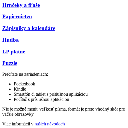
Hrnčeky a fľaše
Papiernictvo
Zápisníky a kalendáre
Hudba
LP platne
Puzzle
Prečítate na zariadeniach:
Pocketbook
Kindle
Smartfón či tablet s príslušnou aplikáciou
Počítač s príslušnou aplikáciou
Nie je možné meniť veľkosť písma, formát je preto vhodný skôr pre
väčšie obrazovky.
Viac informácií v
našich návodoch