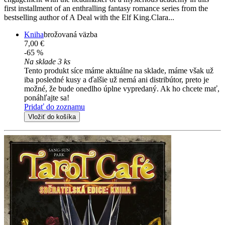
first installment of an enthralling fantasy romance series from the
bestselling author of A Deal with the Elf King.Clara...
Kniha
brožovaná väzba
7,00 €
-65 %
Na sklade 3 ks
Tento produkt síce máme aktuálne na sklade, máme však už
iba posledné kusy a ďalšie už nemá ani distribútor, preto je
možné, že bude onedlho úplne vypredaný. Ak ho chcete mať,
ponáhľajte sa!
Pridať do zoznamu
Vložiť do košíka