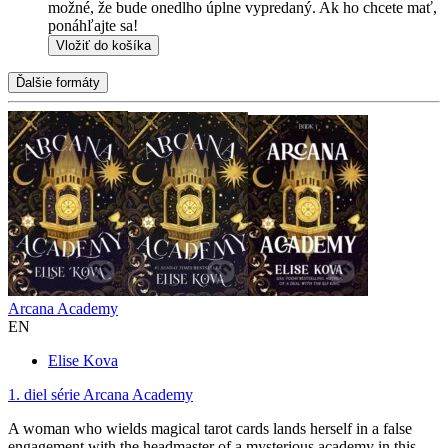
možné, že bude onedlho úplne vypredaný. Ak ho chcete mať,
ponáhľajte sa!
Vložiť do košíka
Ďalšie formáty
Arcana Academy
EN
Elise Kova
1. diel série
Arcana Academy
A woman who wields magical tarot cards lands herself in a false
engagement with the headmaster of a mysterious academy in this