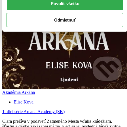
Povoliť všetko
Odmietnuť
Akadémia Arkána
Elise Kova
1. diel série
Arcana Academy (SK)
Clara prežíva v podsvetí Zatmeného Mesta vďaka krádežiam,
šťastiu a dávke zakázanej mágie. Keď sa jej posledná lúpež zvrtne,