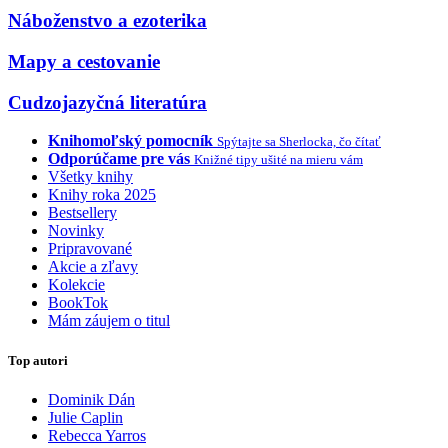
Náboženstvo a ezoterika
Mapy a cestovanie
Cudzojazyčná literatúra
Knihomoľský pomocník
Spýtajte sa Sherlocka, čo čítať
Odporúčame pre vás
Knižné tipy ušité na mieru vám
Všetky knihy
Knihy roka 2025
Bestsellery
Novinky
Pripravované
Akcie a zľavy
Kolekcie
BookTok
Mám záujem o titul
Top autori
Dominik Dán
Julie Caplin
Rebecca Yarros