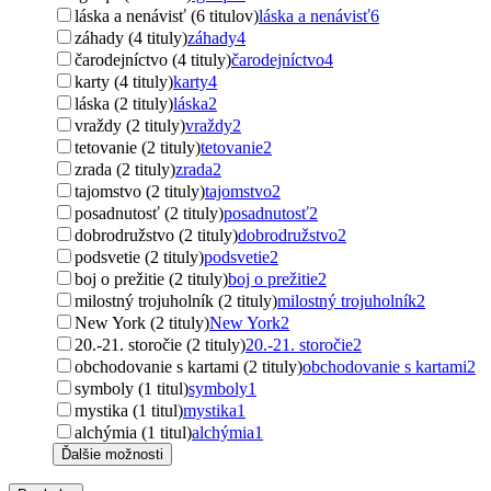
láska a nenávisť (6 titulov)
láska a nenávisť
6
záhady (4 tituly)
záhady
4
čarodejníctvo (4 tituly)
čarodejníctvo
4
karty (4 tituly)
karty
4
láska (2 tituly)
láska
2
vraždy (2 tituly)
vraždy
2
tetovanie (2 tituly)
tetovanie
2
zrada (2 tituly)
zrada
2
tajomstvo (2 tituly)
tajomstvo
2
posadnutosť (2 tituly)
posadnutosť
2
dobrodružstvo (2 tituly)
dobrodružstvo
2
podsvetie (2 tituly)
podsvetie
2
boj o prežitie (2 tituly)
boj o prežitie
2
milostný trojuholník (2 tituly)
milostný trojuholník
2
New York (2 tituly)
New York
2
20.-21. storočie (2 tituly)
20.-21. storočie
2
obchodovanie s kartami (2 tituly)
obchodovanie s kartami
2
symboly (1 titul)
symboly
1
mystika (1 titul)
mystika
1
alchýmia (1 titul)
alchýmia
1
Ďalšie možnosti