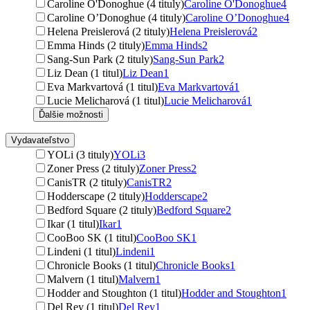
Caroline O'Donoghue (4 tituly)
Caroline O'Donoghue
4
Caroline O’Donoghue (4 tituly)
Caroline O’Donoghue
4
Helena Preislerová (2 tituly)
Helena Preislerová
2
Emma Hinds (2 tituly)
Emma Hinds
2
Sang-Sun Park (2 tituly)
Sang-Sun Park
2
Liz Dean (1 titul)
Liz Dean
1
Eva Markvartová (1 titul)
Eva Markvartová
1
Lucie Melicharová (1 titul)
Lucie Melicharová
1
Ďalšie možnosti
Vydavateľstvo
YOLi (3 tituly)
YOLi
3
Zoner Press (2 tituly)
Zoner Press
2
CanisTR (2 tituly)
CanisTR
2
Hodderscape (2 tituly)
Hodderscape
2
Bedford Square (2 tituly)
Bedford Square
2
Ikar (1 titul)
Ikar
1
CooBoo SK (1 titul)
CooBoo SK
1
Lindeni (1 titul)
Lindeni
1
Chronicle Books (1 titul)
Chronicle Books
1
Malvern (1 titul)
Malvern
1
Hodder and Stoughton (1 titul)
Hodder and Stoughton
1
Del Rey (1 titul)
Del Rey
1