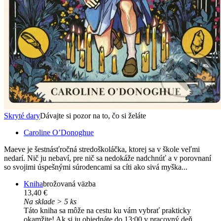
Skryté dary
Dávajte si pozor na to, čo si želáte
Caroline O’Donoghue
Maeve je šestnásťročná stredoškoláčka, ktorej sa v škole veľmi
nedarí. Nič ju nebaví, pre nič sa nedokáže nadchnúť a v porovnaní
so svojimi úspešnými súrodencami sa cíti ako sivá myška...
Kniha
brožovaná väzba
13,40 €
Na sklade > 5 ks
Táto kniha sa môže na cestu ku vám vybrať prakticky
okamžite! Ak si ju objednáte do 13:00 v pracovný deň,