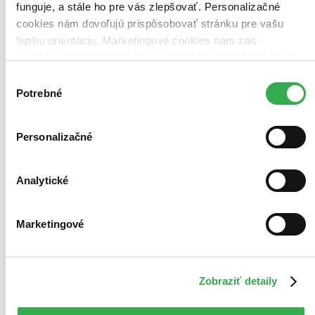
Najlacnejšie
funguje, a stále ho pre vás zlepšovať. Personalizačné
Najvyššia zľava
cookies nám dovoľujú prispôsobovať stránku pre vašu
lepšiu orientáciu. Marketingové cookies nám zas
Použité filtre
umožňujú zobrazenie relevantnej reklamy. Niektoré údaje
Zrušiť filtre
zdieľame aj s tretími stranami. Veľmi by nám pomohlo,
Výber
Na tému tarot
keby sme mohli používať všetky tieto cookies. Ďakujeme!
Potrebné
súhlasu
Personalizačné
Analytické
Marketingové
Zobraziť detaily