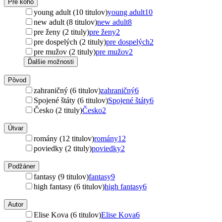
Pre koho
young adult (10 titulov)
young adult
10
new adult (8 titulov)
new adult
8
pre ženy (2 tituly)
pre ženy
2
pre dospelých (2 tituly)
pre dospelých
2
pre mužov (2 tituly)
pre mužov
2
Ďalšie možnosti
Pôvod
zahraničný (6 titulov)
zahraničný
6
Spojené štáty (6 titulov)
Spojené štáty
6
Česko (2 tituly)
Česko
2
Útvar
romány (12 titulov)
romány
12
poviedky (2 tituly)
poviedky
2
Podžáner
fantasy (9 titulov)
fantasy
9
high fantasy (6 titulov)
high fantasy
6
Autor
Elise Kova (6 titulov)
Elise Kova
6