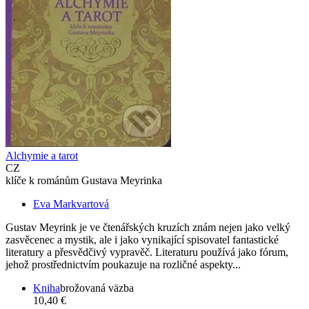
Alchymie a tarot
CZ
klíče k románům Gustava Meyrinka
Eva Markvartová
Gustav Meyrink je ve čtenářských kruzích znám nejen jako velký
zasvěcenec a mystik, ale i jako vynikající spisovatel fantastické
literatury a přesvědčivý vypravěč. Literaturu používá jako fórum,
jehož prostřednictvím poukazuje na rozličné aspekty...
Kniha
brožovaná väzba
10,40 €