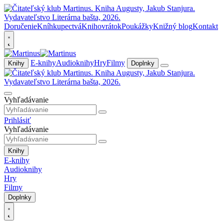
Doručenie
Kníhkupectvá
Knihovrátok
Poukážky
Knižný blog
Kontakt
E-knihy
Audioknihy
Hry
Filmy
Knihy
Doplnky
Vyhľadávanie
Prihlásiť
Vyhľadávanie
Knihy
E-knihy
Audioknihy
Hry
Filmy
Doplnky