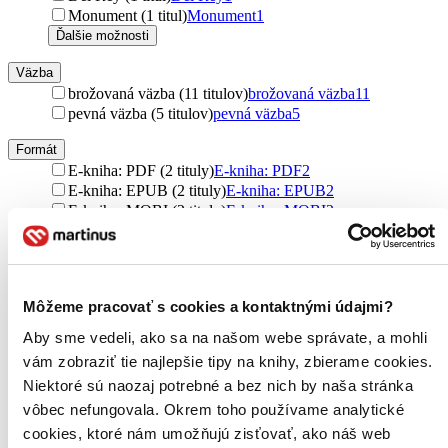
Monument (1 titul)
Monument
1
Ďalšie možnosti
Väzba
brožovaná väzba (11 titulov)
brožovaná väzba
11
pevná väzba (5 titulov)
pevná väzba
5
Formát
E-kniha: PDF (2 tituly)
E-kniha: PDF
2
E-kniha: EPUB (2 tituly)
E-kniha: EPUB
2
E-kniha: MOBI (2 tituly)
E-kniha: MOBI
2
Zúžiť výber
Zoradiť
Môžeme pracovať s cookies a kontaktnými údajmi?
Aby sme vedeli, ako sa na našom webe správate, a mohli
vám zobraziť tie najlepšie tipy na knihy, zbierame cookies.
Bestsellery
Niektoré sú naozaj potrebné a bez nich by naša stránka
Top hodnotené
vôbec nefungovala. Okrem toho používame analytické
Novinky
cookies, ktoré nám umožňujú zisťovať, ako náš web
Najdrahšie