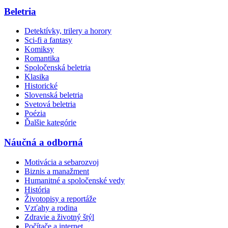
Beletria
Detektívky, trilery a horory
Sci-fi a fantasy
Komiksy
Romantika
Spoločenská beletria
Klasika
Historické
Slovenská beletria
Svetová beletria
Poézia
Ďalšie kategórie
Náučná a odborná
Motivácia a sebarozvoj
Biznis a manažment
Humanitné a spoločenské vedy
História
Životopisy a reportáže
Vzťahy a rodina
Zdravie a životný štýl
Počítače a internet