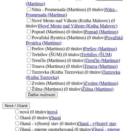
(Martinus)
Nitra - Promenada (Martinus) (0 titulov)
Nitra -
Promenada (Martinus)
Nové Mesto nad Váhom (Kniha Malovec) (0
titulov)
Nové Mesto nad Váhom (Kniha Malovec)
Poprad (Martinus) (0 titulov)
Poprad (Martinus)
Považská Bystrica (Martinus) (0 titulov)
Považská
Bystrica (Martinus)
Prešov (Martinus) (0 titulov)
Prešov (Martinus)
Trebišov (ŠUM) (0 titulov)
Trebišov (ŠUM)
Trenčín (Martinus) (0 titulov)
Trenčín (Martinus)
Trnava (Martinus) (0 titulov)
Trnava (Martinus)
Turzovka (Kniha Turzovka) (0 titulov)
Turzovka
(Kniha Turzovka)
Zvolen (Martinus) (0 titulov)
Zvolen (Martinus)
Žilina (Martinus) (0 titulov)
Žilina (Martinus)
Ďalšie možnosti
Nové / čítané
nová (0 titulov)
nová
čítaná (0 titulov)
čítaná
čítaná - výborný stav (0 titulov)
čítaná - výborný stav
čítaná - mierne opotrebovaná (0 titulov)
čítaná - mierne