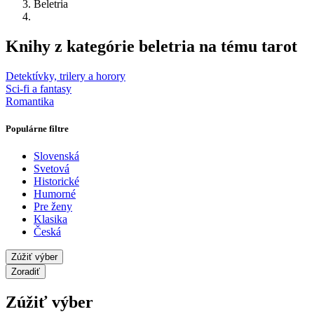
Beletria
Knihy z kategórie beletria na tému tarot
Detektívky, trilery a horory
Sci-fi a fantasy
Romantika
Populárne filtre
Slovenská
Svetová
Historické
Humorné
Pre ženy
Klasika
Česká
Zúžiť výber
Zoradiť
Zúžiť výber