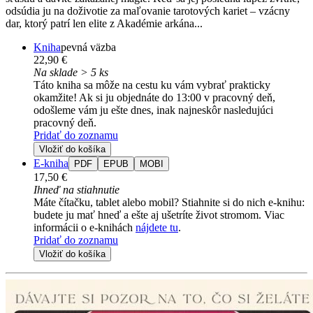
odsúdia ju na doživotie za maľovanie tarotových kariet – vzácny
dar, ktorý patrí len elite z Akadémie arkána...
Kniha
pevná väzba
22,90 €
Na sklade > 5 ks
Táto kniha sa môže na cestu ku vám vybrať prakticky
okamžite! Ak si ju objednáte do 13:00 v pracovný deň,
odošleme vám ju ešte dnes, inak najneskôr nasledujúci
pracovný deň.
Pridať do zoznamu
Vložiť do košíka
E-kniha
PDF
EPUB
MOBI
17,50 €
Ihneď na stiahnutie
Máte čítačku, tablet alebo mobil? Stiahnite si do nich e-knihu:
budete ju mať hneď a ešte aj ušetríte život stromom. Viac
informácii o e-knihách
nájdete tu
.
Pridať do zoznamu
Vložiť do košíka