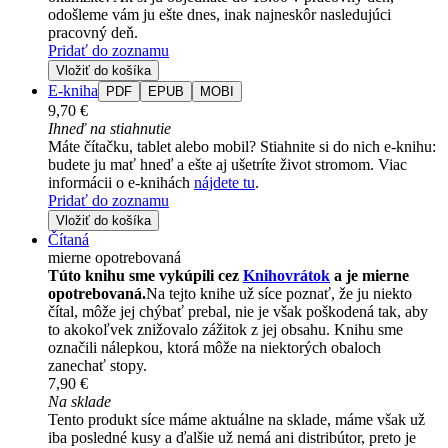
odošleme vám ju ešte dnes, inak najneskôr nasledujúci
pracovný deň.
Pridať do zoznamu
Vložiť do košíka
E-kniha
PDF
EPUB
MOBI
9,70 €
Ihneď na stiahnutie
Máte čítačku, tablet alebo mobil? Stiahnite si do nich e-knihu:
budete ju mať hneď a ešte aj ušetríte život stromom. Viac
informácii o e-knihách
nájdete tu
.
Pridať do zoznamu
Vložiť do košíka
Čítaná
mierne opotrebovaná
Túto knihu sme vykúpili cez
Knihovrátok
a je mierne
opotrebovaná.
Na tejto knihe už síce poznať, že ju niekto
čítal, môže jej chýbať prebal, nie je však poškodená tak, aby
to akokoľvek znižovalo zážitok z jej obsahu. Knihu sme
označili nálepkou, ktorá môže na niektorých obaloch
zanechať stopy.
7,90 €
Na sklade
Tento produkt síce máme aktuálne na sklade, máme však už
iba posledné kusy a ďalšie už nemá ani distribútor, preto je