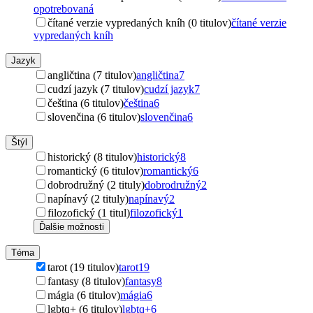
opotrebovaná
čítané verzie vypredaných kníh (0 titulov)
čítané verzie
vypredaných kníh
Jazyk
angličtina (7 titulov)
angličtina
7
cudzí jazyk (7 titulov)
cudzí jazyk
7
čeština (6 titulov)
čeština
6
slovenčina (6 titulov)
slovenčina
6
Štýl
historický (8 titulov)
historický
8
romantický (6 titulov)
romantický
6
dobrodružný (2 tituly)
dobrodružný
2
napínavý (2 tituly)
napínavý
2
filozofický (1 titul)
filozofický
1
Ďalšie možnosti
Téma
tarot (19 titulov)
tarot
19
fantasy (8 titulov)
fantasy
8
mágia (6 titulov)
mágia
6
lgbtq+ (6 titulov)
lgbtq+
6