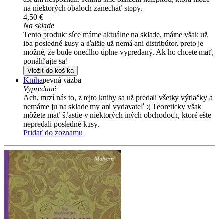
na niektorých obaloch zanechať stopy.
4,50 €
Na sklade
Tento produkt síce máme aktuálne na sklade, máme však už
iba posledné kusy a ďalšie už nemá ani distribútor, preto je
možné, že bude onedlho úplne vypredaný. Ak ho chcete mať,
ponáhľajte sa!
Vložiť do košíka
Kniha
pevná väzba
Vypredané
Ach, mrzí nás to, z tejto knihy sa už predali všetky výtlačky a
nemáme ju na sklade my ani vydavateľ :( Teoreticky však
môžete mať šťastie v niektorých iných obchodoch, ktoré ešte
nepredali posledné kusy.
Pridať do zoznamu