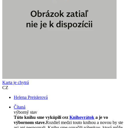
Karta je chytrá
CZ
Helena Preislerová
Čítaná
výborný stav
Túto knihu sme vykúpili cez
Knihovrátok
a je vo
výbornom stave.
Rozdiel medzi touto knihou a novou by ste
asi ani nespoznali. Knihu sme označili nálepkou, ktorá môže