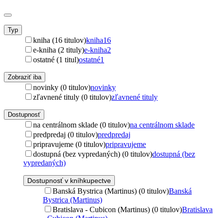
Typ
kniha (16 titulov)
kniha
16
e-kniha (2 tituly)
e-kniha
2
ostatné (1 titul)
ostatné
1
Zobraziť iba
novinky (0 titulov)
novinky
zľavnené tituly (0 titulov)
zľavnené tituly
Dostupnosť
na centrálnom sklade (0 titulov)
na centrálnom sklade
predpredaj (0 titulov)
predpredaj
pripravujeme (0 titulov)
pripravujeme
dostupná (bez vypredaných) (0 titulov)
dostupná (bez
vypredaných)
Dostupnosť v kníhkupectve
Banská Bystrica (Martinus) (0 titulov)
Banská
Bystrica (Martinus)
Bratislava - Cubicon (Martinus) (0 titulov)
Bratislava