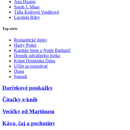
Ana Huang
Sarah J. Maas
Táňa Keleová Vasilková
Lucinda Riley
Top série
Romantické úteky
Harry Potter
Kapitán Stein a Notár Barbarič
Denník odvážneho bojka
Krimi Dominika Dána
Učím sa rozprávať
Duna
Smradi
Darčekové poukážky
Čítačky e-kníh
Vecičky od Martinusu
Káva, čaj a pochutiny