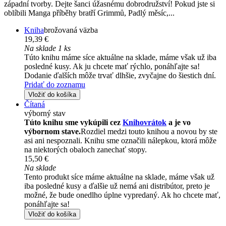
západní tvorby. Dejte šanci úžasnému dobrodružství! Pokud jste si
oblíbili Manga příběhy bratří Grimmů, Padlý měsíc,...
Kniha
brožovaná väzba
19,39 €
Na sklade 1 ks
Túto knihu máme síce aktuálne na sklade, máme však už iba
posledné kusy. Ak ju chcete mať rýchlo, ponáhľajte sa!
Dodanie ďalších môže trvať dlhšie, zvyčajne do šiestich dní.
Pridať do zoznamu
Vložiť do košíka
Čítaná
výborný stav
Túto knihu sme vykúpili cez
Knihovrátok
a je vo
výbornom stave.
Rozdiel medzi touto knihou a novou by ste
asi ani nespoznali. Knihu sme označili nálepkou, ktorá môže
na niektorých obaloch zanechať stopy.
15,50 €
Na sklade
Tento produkt síce máme aktuálne na sklade, máme však už
iba posledné kusy a ďalšie už nemá ani distribútor, preto je
možné, že bude onedlho úplne vypredaný. Ak ho chcete mať,
ponáhľajte sa!
Vložiť do košíka