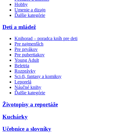
Hobby
Umenie a dizajn
Ďalšie kategórie
Deti a mládež
Knihorad – poradca kníh pre deti
Pre najmenších
Pre prvákov
Pre pubertiakov
Young Adult
Beletria
Rozprávky
Sci-fi, fantasy a komiksy
Leporelá
Náučné knihy
Ďalšie kategórie
Životopisy a reportáže
Kuchárky
Učebnice a slovníky