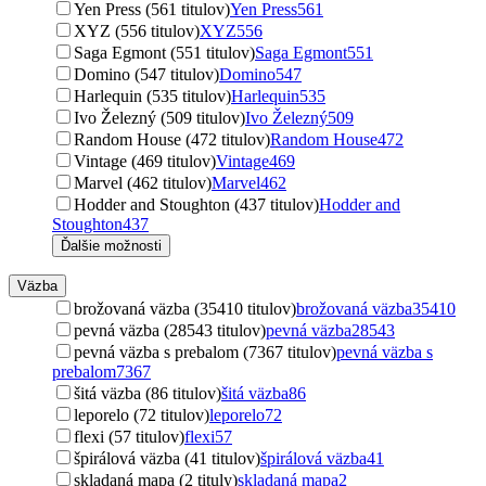
Yen Press (561 titulov)
Yen Press
561
XYZ (556 titulov)
XYZ
556
Saga Egmont (551 titulov)
Saga Egmont
551
Domino (547 titulov)
Domino
547
Harlequin (535 titulov)
Harlequin
535
Ivo Železný (509 titulov)
Ivo Železný
509
Random House (472 titulov)
Random House
472
Vintage (469 titulov)
Vintage
469
Marvel (462 titulov)
Marvel
462
Hodder and Stoughton (437 titulov)
Hodder and
Stoughton
437
Ďalšie možnosti
Väzba
brožovaná väzba (35410 titulov)
brožovaná väzba
35410
pevná väzba (28543 titulov)
pevná väzba
28543
pevná väzba s prebalom (7367 titulov)
pevná väzba s
prebalom
7367
šitá väzba (86 titulov)
šitá väzba
86
leporelo (72 titulov)
leporelo
72
flexi (57 titulov)
flexi
57
špirálová väzba (41 titulov)
špirálová väzba
41
skladaná mapa (2 tituly)
skladaná mapa
2