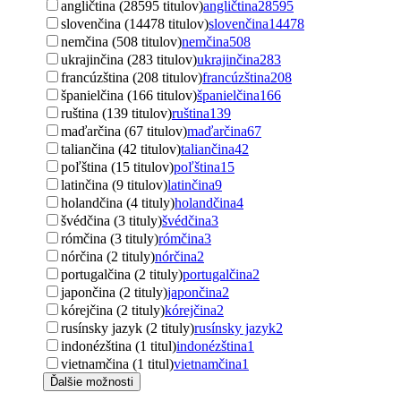
angličtina (28595 titulov)
angličtina
28595
slovenčina (14478 titulov)
slovenčina
14478
nemčina (508 titulov)
nemčina
508
ukrajinčina (283 titulov)
ukrajinčina
283
francúzština (208 titulov)
francúzština
208
španielčina (166 titulov)
španielčina
166
ruština (139 titulov)
ruština
139
maďarčina (67 titulov)
maďarčina
67
taliančina (42 titulov)
taliančina
42
poľština (15 titulov)
poľština
15
latinčina (9 titulov)
latinčina
9
holandčina (4 tituly)
holandčina
4
švédčina (3 tituly)
švédčina
3
rómčina (3 tituly)
rómčina
3
nórčina (2 tituly)
nórčina
2
portugalčina (2 tituly)
portugalčina
2
japončina (2 tituly)
japončina
2
kórejčina (2 tituly)
kórejčina
2
rusínsky jazyk (2 tituly)
rusínsky jazyk
2
indonézština (1 titul)
indonézština
1
vietnamčina (1 titul)
vietnamčina
1
Ďalšie možnosti