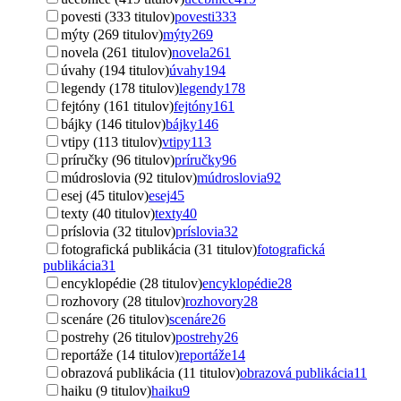
povesti (333 titulov)
povesti
333
mýty (269 titulov)
mýty
269
novela (261 titulov)
novela
261
úvahy (194 titulov)
úvahy
194
legendy (178 titulov)
legendy
178
fejtóny (161 titulov)
fejtóny
161
bájky (146 titulov)
bájky
146
vtipy (113 titulov)
vtipy
113
príručky (96 titulov)
príručky
96
múdroslovia (92 titulov)
múdroslovia
92
esej (45 titulov)
esej
45
texty (40 titulov)
texty
40
príslovia (32 titulov)
príslovia
32
fotografická publikácia (31 titulov)
fotografická
publikácia
31
encyklopédie (28 titulov)
encyklopédie
28
rozhovory (28 titulov)
rozhovory
28
scenáre (26 titulov)
scenáre
26
postrehy (26 titulov)
postrehy
26
reportáže (14 titulov)
reportáže
14
obrazová publikácia (11 titulov)
obrazová publikácia
11
haiku (9 titulov)
haiku
9