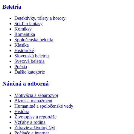
Beletria
Detektívky, trilery a horory
Sci-fi a fantasy
Komiksy
Romantika
Spoločenská beletria
Klasika
Historické
Slovenská beletria
Svetová beletria
Poézia
Ďalšie kategórie
Náučná a odborná
Motivácia a sebarozvoj
Biznis a manažment
Humanitné a spoločenské vedy
História
Životopisy a reportáže
Vzťahy a rodina
Zdravie a životný štýl
Počítače a internet