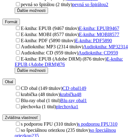
pevná so špirálou (2 tituly)
pevná so špirálou
2
Ďalšie možnosti
Formát
E-kniha: EPUB (9467 titulov)
E-kniha: EPUB
9467
E-kniha: MOBI (8577 titulov)
E-kniha: MOBI
8577
E-kniha: PDF (5890 titulov)
E-kniha: PDF
5890
Audiokniha: MP3 (2314 titulov)
Audiokniha: MP3
2314
Audiokniha: CD (959 titulov)
Audiokniha: CD
959
E-kniha: EPUB (Adobe DRM) (876 titulov)
E-kniha:
EPUB (Adobe DRM)
876
Ďalšie možnosti
Obal
CD obal (149 titulov)
CD obal
149
krabička (48 titulov)
krabička
48
Blu-ray obal (1 titul)
Blu-ray obal
1
plechovka (1 titul)
plechovka
1
Zvláštna vlastnosť
s podporou FPU (310 titulov)
s podporou FPU
310
so špeciálnou oriezkou (235 titulov)
so špeciálnou
oriezkou
235