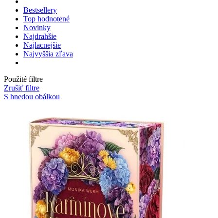
Bestsellery
Top hodnotené
Novinky
Najdrahšie
Najlacnejšie
Najvyššia zľava
Použité filtre
Zrušiť filtre
S hnedou obálkou