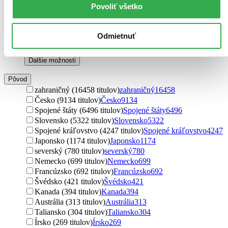
Povoliť všetko
pre prvákov (2 tituly)
pre prvákov
2
pre športovcov (2 tituly)
pre športovcov
2
pre fyzické osoby (1 titul)
pre fyzické osoby
1
Odmietnuť
pre podnikateľov (1 titul)
pre podnikateľov
1
pre začiatočníkov (1 titul)
pre začiatočníkov
1
Ďalšie možnosti
Pôvod
zahraničný (16458 titulov)
zahraničný
16458
Česko (9134 titulov)
Česko
9134
Spojené štáty (6496 titulov)
Spojené štáty
6496
Slovensko (5322 titulov)
Slovensko
5322
Spojené kráľovstvo (4247 titulov)
Spojené kráľovstvo
4247
Japonsko (1174 titulov)
Japonsko
1174
severský (780 titulov)
severský
780
Nemecko (699 titulov)
Nemecko
699
Francúzsko (692 titulov)
Francúzsko
692
Švédsko (421 titulov)
Švédsko
421
Kanada (394 titulov)
Kanada
394
Austrália (313 titulov)
Austrália
313
Taliansko (304 titulov)
Taliansko
304
Írsko (269 titulov)
Írsko
269