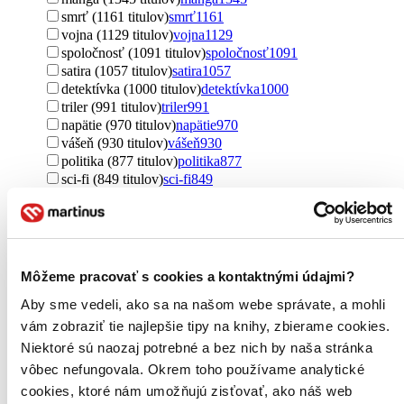
smrť (1161 titulov)
smrť
1161
vojna (1129 titulov)
vojna
1129
spoločnosť (1091 titulov)
spoločnosť
1091
satira (1057 titulov)
satira
1057
detektívka (1000 titulov)
detektívka
1000
triler (991 titulov)
triler
991
napätie (970 titulov)
napätie
970
vášeň (930 titulov)
vášeň
930
politika (877 titulov)
politika
877
sci-fi (849 titulov)
sci-fi
849
život (842 titulov)
život
842
nebezpečenstvo (823 titulov)
nebezpečenstvo
823
lgbtq+ (793 titulov)
lgbtq+
793
spomienky (771 titulov)
spomienky
771
druhá svetová vojna (758 titulov)
druhá svetová vojna
758
Môžeme pracovať s cookies a kontaktnými údajmi?
osud (754 titulov)
osud
754
Aby sme vedeli, ako sa na našom webe správate, a mohli
Ďalšie možnosti
vám zobraziť tie najlepšie tipy na knihy, zbierame cookies.
Pre koho
Niektoré sú naozaj potrebné a bez nich by naša stránka
pre ženy (13646 titulov)
pre ženy
13646
vôbec nefungovala. Okrem toho používame analytické
pre dospelých (8457 titulov)
pre dospelých
8457
cookies, ktoré nám umožňujú zisťovať, ako náš web
pre mužov (5370 titulov)
pre mužov
5370