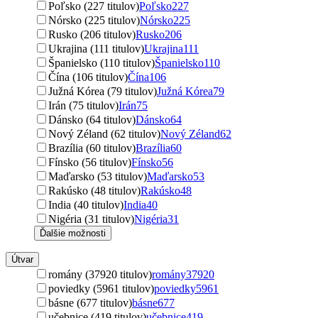
Poľsko (227 titulov)
Poľsko
227
Nórsko (225 titulov)
Nórsko
225
Rusko (206 titulov)
Rusko
206
Ukrajina (111 titulov)
Ukrajina
111
Španielsko (110 titulov)
Španielsko
110
Čína (106 titulov)
Čína
106
Južná Kórea (79 titulov)
Južná Kórea
79
Irán (75 titulov)
Irán
75
Dánsko (64 titulov)
Dánsko
64
Nový Zéland (62 titulov)
Nový Zéland
62
Brazília (60 titulov)
Brazília
60
Fínsko (56 titulov)
Fínsko
56
Maďarsko (53 titulov)
Maďarsko
53
Rakúsko (48 titulov)
Rakúsko
48
India (40 titulov)
India
40
Nigéria (31 titulov)
Nigéria
31
Ďalšie možnosti
Útvar
romány (37920 titulov)
romány
37920
poviedky (5961 titulov)
poviedky
5961
básne (677 titulov)
básne
677
učebnice (419 titulov)
učebnice
419