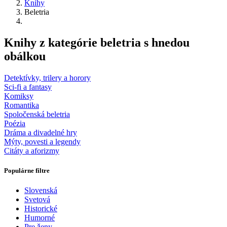
Knihy
Beletria
Knihy z kategórie beletria s hnedou
obálkou
Detektívky, trilery a horory
Sci-fi a fantasy
Komiksy
Romantika
Spoločenská beletria
Poézia
Dráma a divadelné hry
Mýty, povesti a legendy
Citáty a aforizmy
Populárne filtre
Slovenská
Svetová
Historické
Humorné
Pre ženy