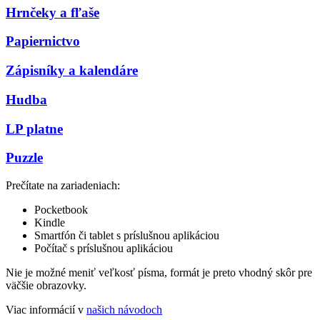
Hrnčeky a fľaše
Papiernictvo
Zápisníky a kalendáre
Hudba
LP platne
Puzzle
Prečítate na zariadeniach:
Pocketbook
Kindle
Smartfón či tablet s príslušnou aplikáciou
Počítač s príslušnou aplikáciou
Nie je možné meniť veľkosť písma, formát je preto vhodný skôr pre
väčšie obrazovky.
Viac informácií v
našich návodoch