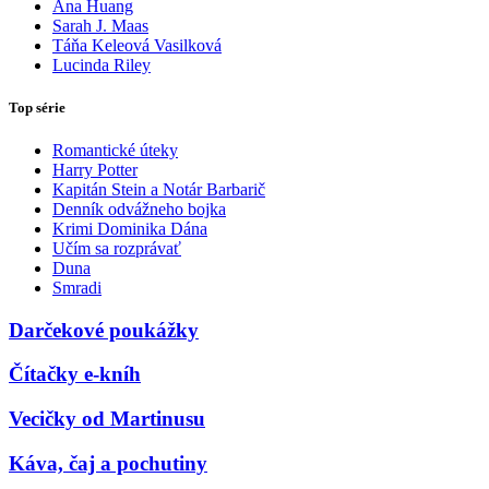
Ana Huang
Sarah J. Maas
Táňa Keleová Vasilková
Lucinda Riley
Top série
Romantické úteky
Harry Potter
Kapitán Stein a Notár Barbarič
Denník odvážneho bojka
Krimi Dominika Dána
Učím sa rozprávať
Duna
Smradi
Darčekové poukážky
Čítačky e-kníh
Vecičky od Martinusu
Káva, čaj a pochutiny