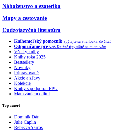
Náboženstvo a ezoterika
Mapy a cestovanie
Cudzojazyčná literatúra
Knihomoľský pomocník
Spýtajte sa Sherlocka, čo čítať
Odporúčame pre vás
Knižné tipy ušité na mieru vám
Všetky knihy
Knihy roka 2025
Bestsellery
Novinky
Pripravované
Akcie a zľavy
Kolekcie
Knihy s podporou FPU
Mám záujem o titul
Top autori
Dominik Dán
Julie Caplin
Rebecca Yarros