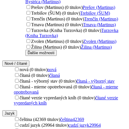
Bystrica (Martinus)
Prešov (Martinus) (0 titulov)
Prešov (Martinus)
Trebišov (ŠUM) (0 titulov)
Trebišov (ŠUM)
Trenčín (Martinus) (0 titulov)
Trenčín (Martinus)
Trnava (Martinus) (0 titulov)
Trnava (Martinus)
Turzovka (Kniha Turzovka) (0 titulov)
Turzovka
(Kniha Turzovka)
Zvolen (Martinus) (0 titulov)
Zvolen (Martinus)
Žilina (Martinus) (0 titulov)
Žilina (Martinus)
Ďalšie možnosti
Nové / čítané
nová (0 titulov)
nová
čítaná (0 titulov)
čítaná
čítaná - výborný stav (0 titulov)
čítaná - výborný stav
čítaná - mierne opotrebovaná (0 titulov)
čítaná - mierne
opotrebovaná
čítané verzie vypredaných kníh (0 titulov)
čítané verzie
vypredaných kníh
Jazyk
čeština (42369 titulov)
čeština
42369
cudzí jazyk (29964 titulov)
cudzí jazyk
29964