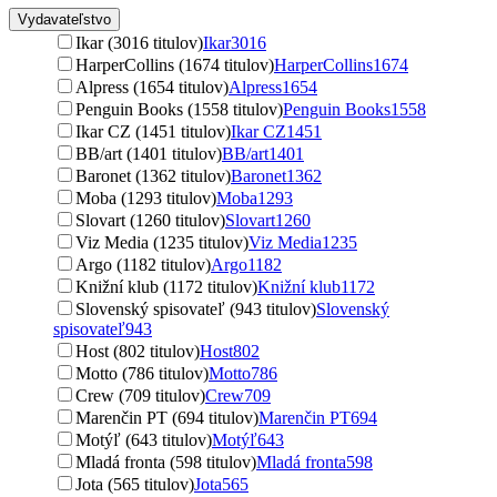
Vydavateľstvo
Ikar (3016 titulov)
Ikar
3016
HarperCollins (1674 titulov)
HarperCollins
1674
Alpress (1654 titulov)
Alpress
1654
Penguin Books (1558 titulov)
Penguin Books
1558
Ikar CZ (1451 titulov)
Ikar CZ
1451
BB/art (1401 titulov)
BB/art
1401
Baronet (1362 titulov)
Baronet
1362
Moba (1293 titulov)
Moba
1293
Slovart (1260 titulov)
Slovart
1260
Viz Media (1235 titulov)
Viz Media
1235
Argo (1182 titulov)
Argo
1182
Knižní klub (1172 titulov)
Knižní klub
1172
Slovenský spisovateľ (943 titulov)
Slovenský
spisovateľ
943
Host (802 titulov)
Host
802
Motto (786 titulov)
Motto
786
Crew (709 titulov)
Crew
709
Marenčin PT (694 titulov)
Marenčin PT
694
Motýľ (643 titulov)
Motýľ
643
Mladá fronta (598 titulov)
Mladá fronta
598
Jota (565 titulov)
Jota
565