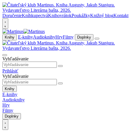
Doručenie
Kníhkupectvá
Knihovrátok
Poukážky
Knižný blog
Kontakt
E-knihy
Audioknihy
Hry
Filmy
Knihy
Doplnky
Vyhľadávanie
Prihlásiť
Vyhľadávanie
Knihy
E-knihy
Audioknihy
Hry
Filmy
Doplnky