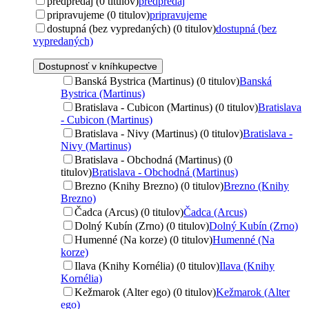
predpredaj (0 titulov)
predpredaj
pripravujeme (0 titulov)
pripravujeme
dostupná (bez vypredaných) (0 titulov)
dostupná (bez
vypredaných)
Dostupnosť v kníhkupectve
Banská Bystrica (Martinus) (0 titulov)
Banská
Bystrica (Martinus)
Bratislava - Cubicon (Martinus) (0 titulov)
Bratislava
- Cubicon (Martinus)
Bratislava - Nivy (Martinus) (0 titulov)
Bratislava -
Nivy (Martinus)
Bratislava - Obchodná (Martinus) (0
titulov)
Bratislava - Obchodná (Martinus)
Brezno (Knihy Brezno) (0 titulov)
Brezno (Knihy
Brezno)
Čadca (Arcus) (0 titulov)
Čadca (Arcus)
Dolný Kubín (Zrno) (0 titulov)
Dolný Kubín (Zrno)
Humenné (Na korze) (0 titulov)
Humenné (Na
korze)
Ilava (Knihy Kornélia) (0 titulov)
Ilava (Knihy
Kornélia)
Kežmarok (Alter ego) (0 titulov)
Kežmarok (Alter
ego)