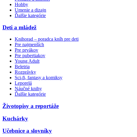
Hobby
Umenie a dizajn
Ďalšie kategórie
Deti a mládež
Knihorad – poradca kníh pre deti
Pre najmenších
Pre prvákov
Pre pubertiakov
Young Adult
Beletria
Rozprávky
Sci-fi, fantasy a komiksy
Leporelá
Náučné knihy
Ďalšie kategórie
Životopisy a reportáže
Kuchárky
Učebnice a slovníky