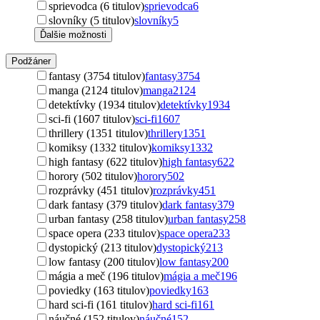
sprievodca (6 titulov)
sprievodca
6
slovníky (5 titulov)
slovníky
5
Ďalšie možnosti
Podžáner
fantasy (3754 titulov)
fantasy
3754
manga (2124 titulov)
manga
2124
detektívky (1934 titulov)
detektívky
1934
sci-fi (1607 titulov)
sci-fi
1607
thrillery (1351 titulov)
thrillery
1351
komiksy (1332 titulov)
komiksy
1332
high fantasy (622 titulov)
high fantasy
622
horory (502 titulov)
horory
502
rozprávky (451 titulov)
rozprávky
451
dark fantasy (379 titulov)
dark fantasy
379
urban fantasy (258 titulov)
urban fantasy
258
space opera (233 titulov)
space opera
233
dystopický (213 titulov)
dystopický
213
low fantasy (200 titulov)
low fantasy
200
mágia a meč (196 titulov)
mágia a meč
196
poviedky (163 titulov)
poviedky
163
hard sci-fi (161 titulov)
hard sci-fi
161
náučné (152 titulov)
náučné
152