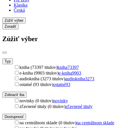
Klasika
Česká
Zúžiť výber
Zoradiť
Zúžiť výber
Typ
kniha (73397 titulov)
kniha
73397
e-kniha (9903 titulov)
e-kniha
9903
audiokniha (3273 titulov)
audiokniha
3273
ostatné (93 titulov)
ostatné
93
Zobraziť iba
novinky (0 titulov)
novinky
zľavnené tituly (0 titulov)
zľavnené tituly
Dostupnosť
na centrálnom sklade (0 titulov)
na centrálnom sklade