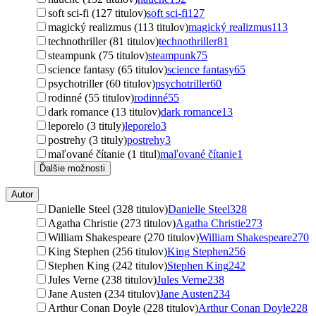
soft sci-fi (127 titulov)
soft sci-fi
127
magický realizmus (113 titulov)
magický realizmus
113
technothriller (81 titulov)
technothriller
81
steampunk (75 titulov)
steampunk
75
science fantasy (65 titulov)
science fantasy
65
psychotriller (60 titulov)
psychotriller
60
rodinné (55 titulov)
rodinné
55
dark romance (13 titulov)
dark romance
13
leporelo (3 tituly)
leporelo
3
postrehy (3 tituly)
postrehy
3
maľované čítanie (1 titul)
maľované čítanie
1
Ďalšie možnosti
Autor
Danielle Steel (328 titulov)
Danielle Steel
328
Agatha Christie (273 titulov)
Agatha Christie
273
William Shakespeare (270 titulov)
William Shakespeare
270
King Stephen (256 titulov)
King Stephen
256
Stephen King (242 titulov)
Stephen King
242
Jules Verne (238 titulov)
Jules Verne
238
Jane Austen (234 titulov)
Jane Austen
234
Arthur Conan Doyle (228 titulov)
Arthur Conan Doyle
228