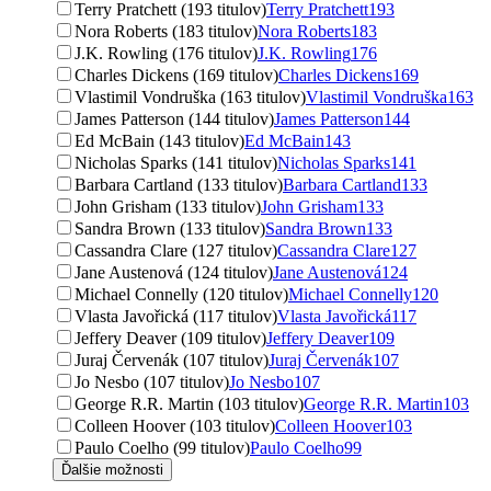
Terry Pratchett (193 titulov)
Terry Pratchett
193
Nora Roberts (183 titulov)
Nora Roberts
183
J.K. Rowling (176 titulov)
J.K. Rowling
176
Charles Dickens (169 titulov)
Charles Dickens
169
Vlastimil Vondruška (163 titulov)
Vlastimil Vondruška
163
James Patterson (144 titulov)
James Patterson
144
Ed McBain (143 titulov)
Ed McBain
143
Nicholas Sparks (141 titulov)
Nicholas Sparks
141
Barbara Cartland (133 titulov)
Barbara Cartland
133
John Grisham (133 titulov)
John Grisham
133
Sandra Brown (133 titulov)
Sandra Brown
133
Cassandra Clare (127 titulov)
Cassandra Clare
127
Jane Austenová (124 titulov)
Jane Austenová
124
Michael Connelly (120 titulov)
Michael Connelly
120
Vlasta Javořická (117 titulov)
Vlasta Javořická
117
Jeffery Deaver (109 titulov)
Jeffery Deaver
109
Juraj Červenák (107 titulov)
Juraj Červenák
107
Jo Nesbo (107 titulov)
Jo Nesbo
107
George R.R. Martin (103 titulov)
George R.R. Martin
103
Colleen Hoover (103 titulov)
Colleen Hoover
103
Paulo Coelho (99 titulov)
Paulo Coelho
99
Ďalšie možnosti