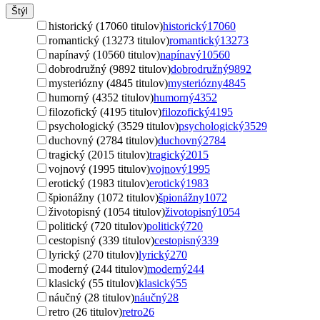
Štýl
historický (17060 titulov)
historický
17060
romantický (13273 titulov)
romantický
13273
napínavý (10560 titulov)
napínavý
10560
dobrodružný (9892 titulov)
dobrodružný
9892
mysteriózny (4845 titulov)
mysteriózny
4845
humorný (4352 titulov)
humorný
4352
filozofický (4195 titulov)
filozofický
4195
psychologický (3529 titulov)
psychologický
3529
duchovný (2784 titulov)
duchovný
2784
tragický (2015 titulov)
tragický
2015
vojnový (1995 titulov)
vojnový
1995
erotický (1983 titulov)
erotický
1983
špionážny (1072 titulov)
špionážny
1072
životopisný (1054 titulov)
životopisný
1054
politický (720 titulov)
politický
720
cestopisný (339 titulov)
cestopisný
339
lyrický (270 titulov)
lyrický
270
moderný (244 titulov)
moderný
244
klasický (55 titulov)
klasický
55
náučný (28 titulov)
náučný
28
retro (26 titulov)
retro
26