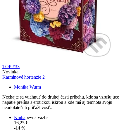
TOP #33
Novinka
Karmínové hortenzie 2
Monika Wurm
Nechajte sa vtiahnuť do druhej časti príbehu, kde sa vzrušujúce
napätie prelína s erotickou iskrou a kde má aj temnota svoju
neodolateľnú príťažlivosť...
Kniha
pevná väzba
16,25 €
-14 %