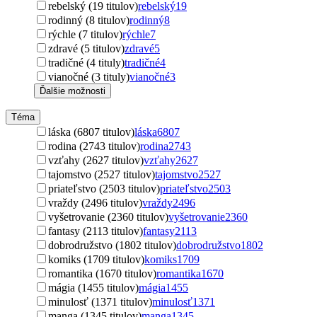
rebelský (19 titulov)
rebelský
19
rodinný (8 titulov)
rodinný
8
rýchle (7 titulov)
rýchle
7
zdravé (5 titulov)
zdravé
5
tradičné (4 tituly)
tradičné
4
vianočné (3 tituly)
vianočné
3
Ďalšie možnosti
Téma
láska (6807 titulov)
láska
6807
rodina (2743 titulov)
rodina
2743
vzťahy (2627 titulov)
vzťahy
2627
tajomstvo (2527 titulov)
tajomstvo
2527
priateľstvo (2503 titulov)
priateľstvo
2503
vraždy (2496 titulov)
vraždy
2496
vyšetrovanie (2360 titulov)
vyšetrovanie
2360
fantasy (2113 titulov)
fantasy
2113
dobrodružstvo (1802 titulov)
dobrodružstvo
1802
komiks (1709 titulov)
komiks
1709
romantika (1670 titulov)
romantika
1670
mágia (1455 titulov)
mágia
1455
minulosť (1371 titulov)
minulosť
1371
manga (1345 titulov)
manga
1345