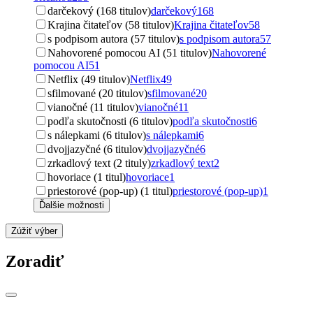
darčekový (168 titulov)
darčekový
168
Krajina čitateľov (58 titulov)
Krajina čitateľov
58
s podpisom autora (57 titulov)
s podpisom autora
57
Nahovorené pomocou AI (51 titulov)
Nahovorené
pomocou AI
51
Netflix (49 titulov)
Netflix
49
sfilmované (20 titulov)
sfilmované
20
vianočné (11 titulov)
vianočné
11
podľa skutočnosti (6 titulov)
podľa skutočnosti
6
s nálepkami (6 titulov)
s nálepkami
6
dvojjazyčné (6 titulov)
dvojjazyčné
6
zrkadlový text (2 tituly)
zrkadlový text
2
hovoriace (1 titul)
hovoriace
1
priestorové (pop-up) (1 titul)
priestorové (pop-up)
1
Ďalšie možnosti
Zúžiť výber
Zoradiť