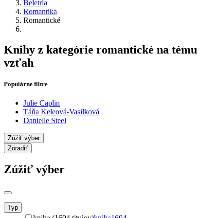
Beletria
Romantika
Romantické
Knihy z kategórie romantické na tému
vzťah
Populárne filtre
Julie Caplin
Táňa Keleová-Vasilková
Danielle Steel
Zúžiť výber
Zoradiť
Zúžiť výber
Typ
kniha (1604 titulov)
kniha
1604