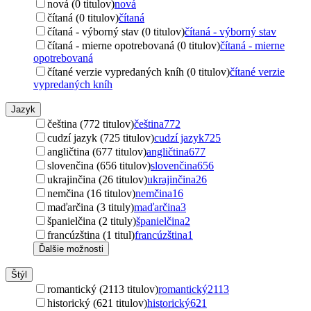
nová (0 titulov)
nová
čítaná (0 titulov)
čítaná
čítaná - výborný stav (0 titulov)
čítaná - výborný stav
čítaná - mierne opotrebovaná (0 titulov)
čítaná - mierne
opotrebovaná
čítané verzie vypredaných kníh (0 titulov)
čítané verzie
vypredaných kníh
Jazyk
čeština (772 titulov)
čeština
772
cudzí jazyk (725 titulov)
cudzí jazyk
725
angličtina (677 titulov)
angličtina
677
slovenčina (656 titulov)
slovenčina
656
ukrajinčina (26 titulov)
ukrajinčina
26
nemčina (16 titulov)
nemčina
16
maďarčina (3 tituly)
maďarčina
3
španielčina (2 tituly)
španielčina
2
francúzština (1 titul)
francúzština
1
Ďalšie možnosti
Štýl
romantický (2113 titulov)
romantický
2113
historický (621 titulov)
historický
621