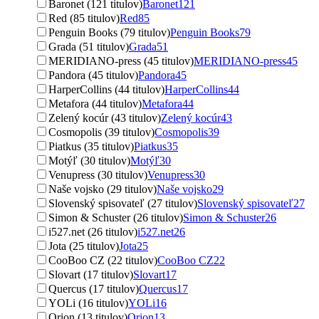
Baronet (121 titulov)
Baronet
121
Red (85 titulov)
Red
85
Penguin Books (79 titulov)
Penguin Books
79
Grada (51 titulov)
Grada
51
MERIDIANO-press (45 titulov)
MERIDIANO-press
45
Pandora (45 titulov)
Pandora
45
HarperCollins (44 titulov)
HarperCollins
44
Metafora (44 titulov)
Metafora
44
Zelený kocúr (43 titulov)
Zelený kocúr
43
Cosmopolis (39 titulov)
Cosmopolis
39
Piatkus (35 titulov)
Piatkus
35
Motýľ (30 titulov)
Motýľ
30
Venupress (30 titulov)
Venupress
30
Naše vojsko (29 titulov)
Naše vojsko
29
Slovenský spisovateľ (27 titulov)
Slovenský spisovateľ
27
Simon & Schuster (26 titulov)
Simon & Schuster
26
i527.net (26 titulov)
i527.net
26
Jota (25 titulov)
Jota
25
CooBoo CZ (22 titulov)
CooBoo CZ
22
Slovart (17 titulov)
Slovart
17
Quercus (17 titulov)
Quercus
17
YOLi (16 titulov)
YOLi
16
Orion (13 titulov)
Orion
13