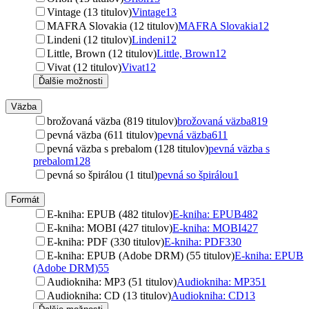
Vintage (13 titulov)
Vintage
13
MAFRA Slovakia (12 titulov)
MAFRA Slovakia
12
Lindeni (12 titulov)
Lindeni
12
Little, Brown (12 titulov)
Little, Brown
12
Vivat (12 titulov)
Vivat
12
Ďalšie možnosti
Väzba
brožovaná väzba (819 titulov)
brožovaná väzba
819
pevná väzba (611 titulov)
pevná väzba
611
pevná väzba s prebalom (128 titulov)
pevná väzba s
prebalom
128
pevná so špirálou (1 titul)
pevná so špirálou
1
Formát
E-kniha: EPUB (482 titulov)
E-kniha: EPUB
482
E-kniha: MOBI (427 titulov)
E-kniha: MOBI
427
E-kniha: PDF (330 titulov)
E-kniha: PDF
330
E-kniha: EPUB (Adobe DRM) (55 titulov)
E-kniha: EPUB
(Adobe DRM)
55
Audiokniha: MP3 (51 titulov)
Audiokniha: MP3
51
Audiokniha: CD (13 titulov)
Audiokniha: CD
13