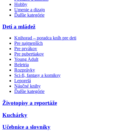
Hobby
Umenie a dizajn
Ďalšie kategórie
Deti a mládež
Knihorad – poradca kníh pre deti
Pre najmenších
Pre prvákov
Pre pubertiakov
Young Adult
Beletria
Rozprávky
Sci-fi, fantasy a komiksy
Leporelá
Náučné knihy
Ďalšie kategórie
Životopisy a reportáže
Kuchárky
Učebnice a slovníky