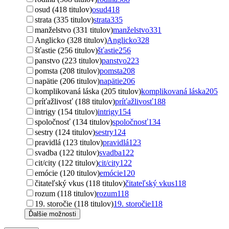
osud (418 titulov)
osud
418
strata (335 titulov)
strata
335
manželstvo (331 titulov)
manželstvo
331
Anglicko (328 titulov)
Anglicko
328
šťastie (256 titulov)
šťastie
256
panstvo (223 titulov)
panstvo
223
pomsta (208 titulov)
pomsta
208
napätie (206 titulov)
napätie
206
komplikovaná láska (205 titulov)
komplikovaná láska
205
príťažlivosť (188 titulov)
príťažlivosť
188
intrigy (154 titulov)
intrigy
154
spoločnosť (134 titulov)
spoločnosť
134
sestry (124 titulov)
sestry
124
pravidlá (123 titulov)
pravidlá
123
svadba (122 titulov)
svadba
122
cit/city (122 titulov)
cit/city
122
emócie (120 titulov)
emócie
120
čitateľský vkus (118 titulov)
čitateľský vkus
118
rozum (118 titulov)
rozum
118
19. storočie (118 titulov)
19. storočie
118
Ďalšie možnosti