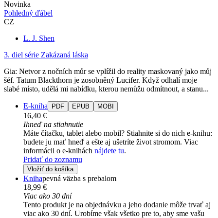
Novinka
Pohledný ďábel
CZ
L. J. Shen
3. diel série
Zakázaná láska
Gia: Netvor z nočních můr se vplížil do reality maskovaný jako můj
šéf. Tatum Blackthorn je zosobněný Lucifer. Když odhalí moje
slabé místo, udělá mi nabídku, kterou nemůžu odmítnout, a stanu...
E-kniha
PDF
EPUB
MOBI
16,40 €
Ihneď na stiahnutie
Máte čítačku, tablet alebo mobil? Stiahnite si do nich e-knihu:
budete ju mať hneď a ešte aj ušetríte život stromom. Viac
informácii o e-knihách
nájdete tu
.
Pridať do zoznamu
Vložiť do košíka
Kniha
pevná väzba s prebalom
18,99 €
Viac ako 30 dní
Tento produkt je na objednávku a jeho dodanie môže trvať aj
viac ako 30 dní. Urobíme však všetko pre to, aby sme vašu