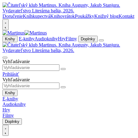
Doručenie
Kníhkupectvá
Knihovrátok
Poukážky
Knižný blog
Kontakt
E-knihy
Audioknihy
Hry
Filmy
Knihy
Doplnky
Vyhľadávanie
Prihlásiť
Vyhľadávanie
Knihy
E-knihy
Audioknihy
Hry
Filmy
Doplnky