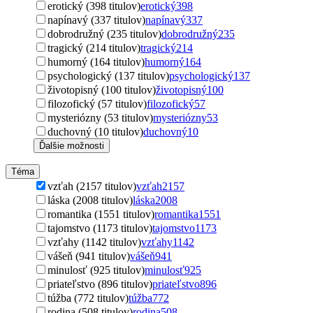
erotický (398 titulov)
erotický
398
napínavý (337 titulov)
napínavý
337
dobrodružný (235 titulov)
dobrodružný
235
tragický (214 titulov)
tragický
214
humorný (164 titulov)
humorný
164
psychologický (137 titulov)
psychologický
137
životopisný (100 titulov)
životopisný
100
filozofický (57 titulov)
filozofický
57
mysteriózny (53 titulov)
mysteriózny
53
duchovný (10 titulov)
duchovný
10
Ďalšie možnosti
Téma
vzťah (2157 titulov)
vzťah
2157
láska (2008 titulov)
láska
2008
romantika (1551 titulov)
romantika
1551
tajomstvo (1173 titulov)
tajomstvo
1173
vzťahy (1142 titulov)
vzťahy
1142
vášeň (941 titulov)
vášeň
941
minulosť (925 titulov)
minulosť
925
priateľstvo (896 titulov)
priateľstvo
896
túžba (772 titulov)
túžba
772
rodina (508 titulov)
rodina
508