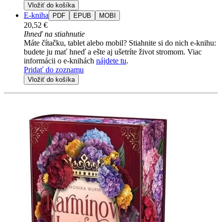
Vložiť do košíka
E-kniha
PDF
EPUB
MOBI
20,52 €
Ihneď na stiahnutie
Máte čítačku, tablet alebo mobil? Stiahnite si do nich e-knihu:
budete ju mať hneď a ešte aj ušetríte život stromom. Viac
informácii o e-knihách
nájdete tu
.
Pridať do zoznamu
Vložiť do košíka