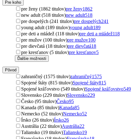
Pre koho
pre ženy (1862 titulov)
pre ženy
1862
new adult (518 titulov)
new adult
518
pre dospelých (241 titulov)
pre dospelých
241
young adult (189 titulov)
young adult
189
pre deti a mládež (118 titulov)
pre deti a mládež
118
pre mužov (100 titulov)
pre mužov
100
pre dievčatá (18 titulov)
pre dievčatá
18
pre kresťanov (5 titulov)
pre kresťanov
5
Ďalšie možnosti
Pôvod
zahraničný (1575 titulov)
zahraničný
1575
Spojené štáty (815 titulov)
Spojené štáty
815
Spojené kráľovstvo (549 titulov)
Spojené kráľovstvo
549
Slovensko (229 titulov)
Slovensko
229
Česko (95 titulov)
Česko
95
Kanada (85 titulov)
Kanada
85
Nemecko (52 titulov)
Nemecko
52
Írsko (26 titulov)
Írsko
26
Austrália (22 titulov)
Austrália
22
Taliansko (19 titulov)
Taliansko
19
Francúzsko (18 titulov)
Francúzsko
18