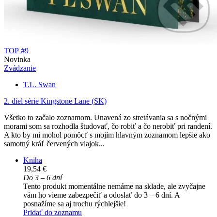
TOP #9
Novinka
Zvádzanie
T.L. Swan
2. diel série
Kingstone Lane (SK)
Všetko to začalo zoznamom. Unavená zo stretávania sa s nočnými
morami som sa rozhodla študovať, čo robiť a čo nerobiť pri randení.
A kto by mi mohol pomôcť s mojím hlavným zoznamom lepšie ako
samotný kráľ červených vlajok...
Kniha
19,54 €
Do 3 – 6 dní
Tento produkt momentálne nemáme na sklade, ale zvyčajne
vám ho vieme zabezpečiť a odoslať do 3 – 6 dní. A
posnažíme sa aj trochu rýchlejšie!
Pridať do zoznamu