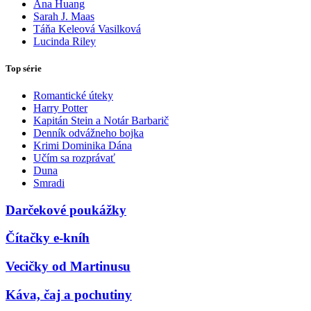
Ana Huang
Sarah J. Maas
Táňa Keleová Vasilková
Lucinda Riley
Top série
Romantické úteky
Harry Potter
Kapitán Stein a Notár Barbarič
Denník odvážneho bojka
Krimi Dominika Dána
Učím sa rozprávať
Duna
Smradi
Darčekové poukážky
Čítačky e-kníh
Vecičky od Martinusu
Káva, čaj a pochutiny