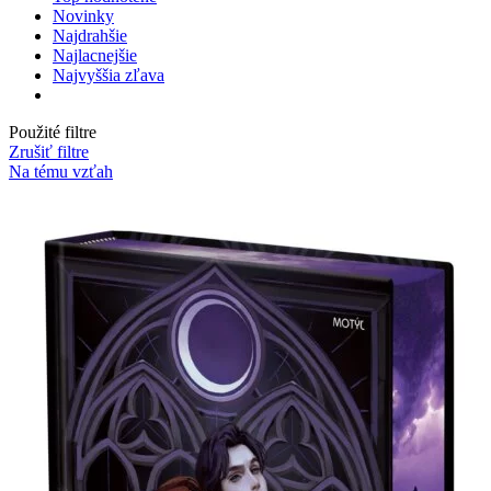
Novinky
Najdrahšie
Najlacnejšie
Najvyššia zľava
Použité filtre
Zrušiť filtre
Na tému vzťah