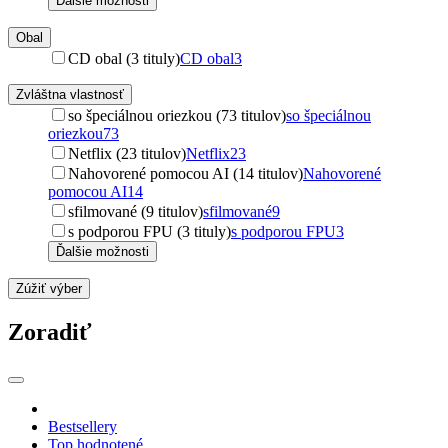
Ďalšie možnosti
Obal
CD obal (3 tituly)
CD obal
3
Zvláštna vlastnosť
so špeciálnou oriezkou (73 titulov)
so špeciálnou
oriezkou
73
Netflix (23 titulov)
Netflix
23
Nahovorené pomocou AI (14 titulov)
Nahovorené
pomocou AI
14
sfilmované (9 titulov)
sfilmované
9
s podporou FPU (3 tituly)
s podporou FPU
3
Ďalšie možnosti
Zúžiť výber
Zoradiť
Bestsellery
Top hodnotené