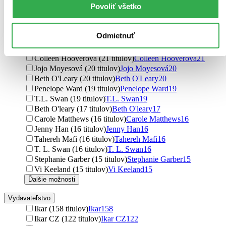
Povoliť všetko
L.J. Shen (25 titulov)
L.J. Shen
25
Daniela Nacházelová (25 titulov)
Daniela Nacházelová
25
Julie Klassen (24 titulov)
Julie Klassen
24
Odmietnuť
Chloe Walsh (24 titulov)
Chloe Walsh
24
Taylor Jenkins Reid (21 titulov)
Taylor Jenkins Reid
21
Colleen Hooverová (21 titulov)
Colleen Hooverová
21
Jojo Moyesová (20 titulov)
Jojo Moyesová
20
Beth O'Leary (20 titulov)
Beth O'Leary
20
Penelope Ward (19 titulov)
Penelope Ward
19
T.L. Swan (19 titulov)
T.L. Swan
19
Beth O'leary (17 titulov)
Beth O'leary
17
Carole Matthews (16 titulov)
Carole Matthews
16
Jenny Han (16 titulov)
Jenny Han
16
Tahereh Mafi (16 titulov)
Tahereh Mafi
16
T. L. Swan (16 titulov)
T. L. Swan
16
Stephanie Garber (15 titulov)
Stephanie Garber
15
Vi Keeland (15 titulov)
Vi Keeland
15
Ďalšie možnosti
Vydavateľstvo
Ikar (158 titulov)
Ikar
158
Ikar CZ (122 titulov)
Ikar CZ
122