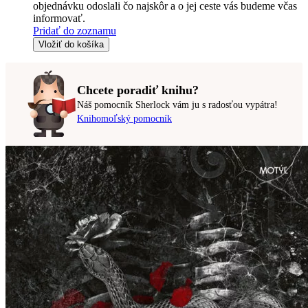
objednávku odoslali čo najskôr a o jej ceste vás budeme včas
informovať.
Pridať do zoznamu
Vložiť do košíka
Chcete poradiť knihu?
Náš pomocník Sherlock vám ju s radosťou vypátra!
Knihomoľský pomocník