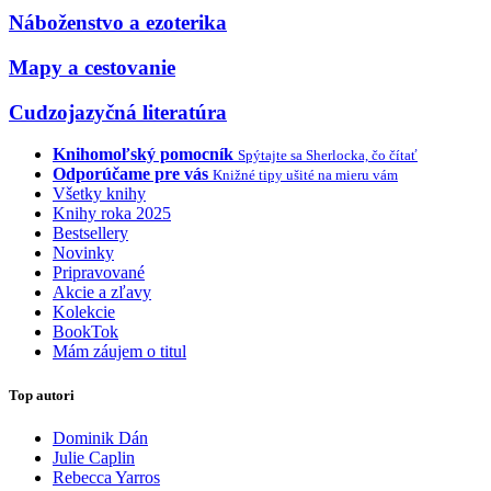
Náboženstvo a ezoterika
Mapy a cestovanie
Cudzojazyčná literatúra
Knihomoľský pomocník
Spýtajte sa Sherlocka, čo čítať
Odporúčame pre vás
Knižné tipy ušité na mieru vám
Všetky knihy
Knihy roka 2025
Bestsellery
Novinky
Pripravované
Akcie a zľavy
Kolekcie
BookTok
Mám záujem o titul
Top autori
Dominik Dán
Julie Caplin
Rebecca Yarros