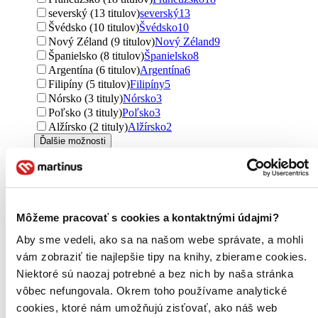
severský (13 titulov)
severský
13
Švédsko (10 titulov)
Švédsko
10
Nový Zéland (9 titulov)
Nový Zéland
9
Španielsko (8 titulov)
Španielsko
8
Argentína (6 titulov)
Argentína
6
Filipíny (5 titulov)
Filipíny
5
Nórsko (3 tituly)
Nórsko
3
Poľsko (3 tituly)
Poľsko
3
Alžírsko (2 tituly)
Alžírsko
2
Ďalšie možnosti
Útvar
romány (2129 titulov)
romány
2129
učebnice (118 titulov)
učebnice
118
poviedky (10 titulov)
poviedky
10
Môžeme pracovať s cookies a kontaktnými údajmi?
Podžáner
Aby sme vedeli, ako sa na našom webe správate, a mohli
fantasy (92 titulov)
fantasy
92
vám zobraziť tie najlepšie tipy na knihy, zbierame cookies.
thrillery (29 titulov)
thrillery
29
Niektoré sú naozaj potrebné a bez nich by naša stránka
dark fantasy (21 titulov)
dark fantasy
21
vôbec nefungovala. Okrem toho používame analytické
dystopický (18 titulov)
dystopický
18
cookies, ktoré nám umožňujú zisťovať, ako náš web
magický realizmus (16 titulov)
magický realizmus
16