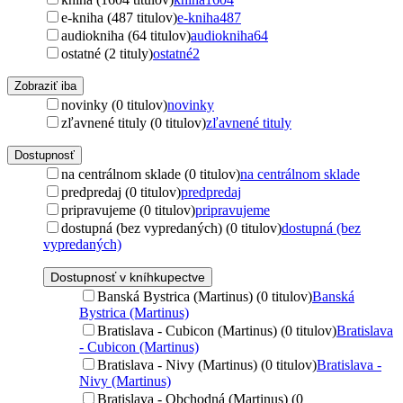
e-kniha (487 titulov)
e-kniha
487
audiokniha (64 titulov)
audiokniha
64
ostatné (2 tituly)
ostatné
2
Zobraziť iba
novinky (0 titulov)
novinky
zľavnené tituly (0 titulov)
zľavnené tituly
Dostupnosť
na centrálnom sklade (0 titulov)
na centrálnom sklade
predpredaj (0 titulov)
predpredaj
pripravujeme (0 titulov)
pripravujeme
dostupná (bez vypredaných) (0 titulov)
dostupná (bez
vypredaných)
Dostupnosť v kníhkupectve
Banská Bystrica (Martinus) (0 titulov)
Banská
Bystrica (Martinus)
Bratislava - Cubicon (Martinus) (0 titulov)
Bratislava
- Cubicon (Martinus)
Bratislava - Nivy (Martinus) (0 titulov)
Bratislava -
Nivy (Martinus)
Bratislava - Obchodná (Martinus) (0