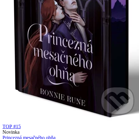
TOP #15
Novinka
Princezná mesačného ohňa