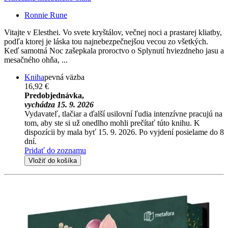
Ronnie Rune
Vitajte v Elesthei. Vo svete kryštálov, večnej noci a prastarej kliatby,
podľa ktorej je láska tou najnebezpečnejšou vecou zo všetkých.
Keď samotná Noc zašepkala proroctvo o Splynutí hviezdneho jasu a
mesačného ohňa, ...
Kniha
pevná väzba
16,92 €
Predobjednávka,
vychádza 15. 9. 2026
Vydavateľ, tlačiar a ďalší usilovní ľudia intenzívne pracujú na
tom, aby ste si už onedlho mohli prečítať túto knihu. K
dispozícii by mala byť 15. 9. 2026. Po vyjdení posielame do 8
dní.
Pridať do zoznamu
Vložiť do košíka