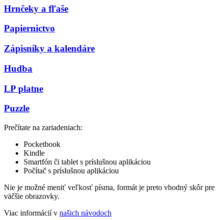
Hrnčeky a fľaše
Papiernictvo
Zápisníky a kalendáre
Hudba
LP platne
Puzzle
Prečítate na zariadeniach:
Pocketbook
Kindle
Smartfón či tablet s príslušnou aplikáciou
Počítač s príslušnou aplikáciou
Nie je možné meniť veľkosť písma, formát je preto vhodný skôr pre
väčšie obrazovky.
Viac informácií v
našich návodoch