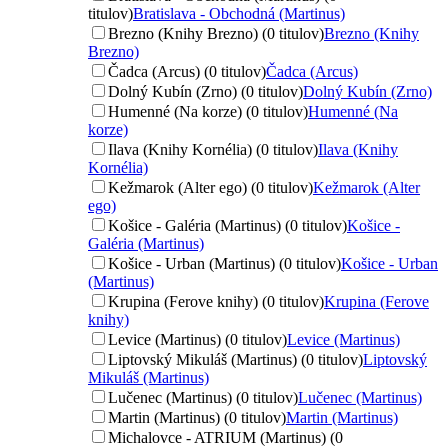
titulov)
Bratislava - Obchodná (Martinus)
Brezno (Knihy Brezno) (0 titulov)
Brezno (Knihy
Brezno)
Čadca (Arcus) (0 titulov)
Čadca (Arcus)
Dolný Kubín (Zrno) (0 titulov)
Dolný Kubín (Zrno)
Humenné (Na korze) (0 titulov)
Humenné (Na
korze)
Ilava (Knihy Kornélia) (0 titulov)
Ilava (Knihy
Kornélia)
Kežmarok (Alter ego) (0 titulov)
Kežmarok (Alter
ego)
Košice - Galéria (Martinus) (0 titulov)
Košice -
Galéria (Martinus)
Košice - Urban (Martinus) (0 titulov)
Košice - Urban
(Martinus)
Krupina (Ferove knihy) (0 titulov)
Krupina (Ferove
knihy)
Levice (Martinus) (0 titulov)
Levice (Martinus)
Liptovský Mikuláš (Martinus) (0 titulov)
Liptovský
Mikuláš (Martinus)
Lučenec (Martinus) (0 titulov)
Lučenec (Martinus)
Martin (Martinus) (0 titulov)
Martin (Martinus)
Michalovce - ATRIUM (Martinus) (0