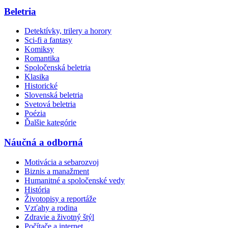
Beletria
Detektívky, trilery a horory
Sci-fi a fantasy
Komiksy
Romantika
Spoločenská beletria
Klasika
Historické
Slovenská beletria
Svetová beletria
Poézia
Ďalšie kategórie
Náučná a odborná
Motivácia a sebarozvoj
Biznis a manažment
Humanitné a spoločenské vedy
História
Životopisy a reportáže
Vzťahy a rodina
Zdravie a životný štýl
Počítače a internet