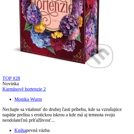
TOP #28
Novinka
Karmínové hortenzie 2
Monika Wurm
Nechajte sa vtiahnuť do druhej časti príbehu, kde sa vzrušujúce
napätie prelína s erotickou iskrou a kde má aj temnota svoju
neodolateľnú príťažlivosť...
Kniha
pevná väzba