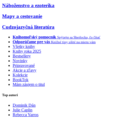
Náboženstvo a ezoterika
Mapy a cestovanie
Cudzojazyčná literatúra
Knihomoľský pomocník
Spýtajte sa Sherlocka, čo čítať
Odporúčame pre vás
Knižné tipy ušité na mieru vám
Všetky knihy
Knihy roka 2025
Bestsellery
Novinky
Pripravované
Akcie a zľavy
Kolekcie
BookTok
Mám záujem o titul
Top autori
Dominik Dán
Julie Caplin
Rebecca Yarros