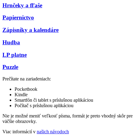
Hrnčeky a fľaše
Papiernictvo
Zápisníky a kalendáre
Hudba
LP platne
Puzzle
Prečítate na zariadeniach:
Pocketbook
Kindle
Smartfón či tablet s príslušnou aplikáciou
Počítač s príslušnou aplikáciou
Nie je možné meniť veľkosť písma, formát je preto vhodný skôr pre
väčšie obrazovky.
Viac informácií v
našich návodoch