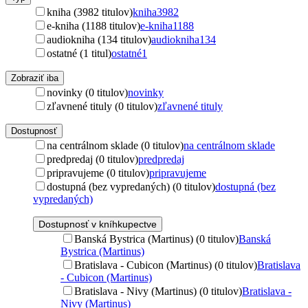
kniha (3982 titulov)
kniha
3982
e-kniha (1188 titulov)
e-kniha
1188
audiokniha (134 titulov)
audiokniha
134
ostatné (1 titul)
ostatné
1
Zobraziť iba
novinky (0 titulov)
novinky
zľavnené tituly (0 titulov)
zľavnené tituly
Dostupnosť
na centrálnom sklade (0 titulov)
na centrálnom sklade
predpredaj (0 titulov)
predpredaj
pripravujeme (0 titulov)
pripravujeme
dostupná (bez vypredaných) (0 titulov)
dostupná (bez
vypredaných)
Dostupnosť v kníhkupectve
Banská Bystrica (Martinus) (0 titulov)
Banská
Bystrica (Martinus)
Bratislava - Cubicon (Martinus) (0 titulov)
Bratislava
- Cubicon (Martinus)
Bratislava - Nivy (Martinus) (0 titulov)
Bratislava -
Nivy (Martinus)