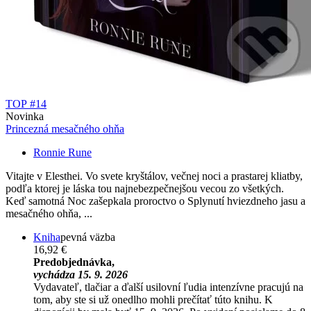
TOP #14
Novinka
Princezná mesačného ohňa
Ronnie Rune
Vitajte v Elesthei. Vo svete kryštálov, večnej noci a prastarej kliatby,
podľa ktorej je láska tou najnebezpečnejšou vecou zo všetkých.
Keď samotná Noc zašepkala proroctvo o Splynutí hviezdneho jasu a
mesačného ohňa, ...
Kniha
pevná väzba
16,92 €
Predobjednávka,
vychádza 15. 9. 2026
Vydavateľ, tlačiar a ďalší usilovní ľudia intenzívne pracujú na
tom, aby ste si už onedlho mohli prečítať túto knihu. K