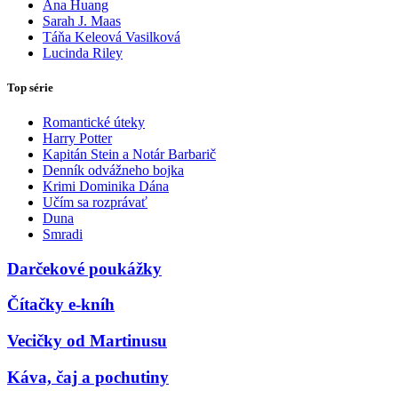
Ana Huang
Sarah J. Maas
Táňa Keleová Vasilková
Lucinda Riley
Top série
Romantické úteky
Harry Potter
Kapitán Stein a Notár Barbarič
Denník odvážneho bojka
Krimi Dominika Dána
Učím sa rozprávať
Duna
Smradi
Darčekové poukážky
Čítačky e-kníh
Vecičky od Martinusu
Káva, čaj a pochutiny