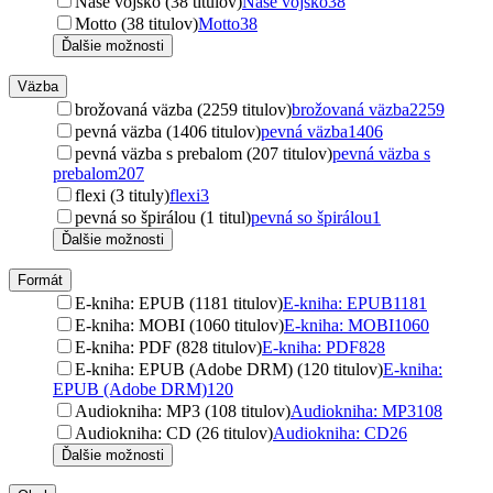
Naše vojsko (38 titulov)
Naše vojsko
38
Motto (38 titulov)
Motto
38
Ďalšie možnosti
Väzba
brožovaná väzba (2259 titulov)
brožovaná väzba
2259
pevná väzba (1406 titulov)
pevná väzba
1406
pevná väzba s prebalom (207 titulov)
pevná väzba s
prebalom
207
flexi (3 tituly)
flexi
3
pevná so špirálou (1 titul)
pevná so špirálou
1
Ďalšie možnosti
Formát
E-kniha: EPUB (1181 titulov)
E-kniha: EPUB
1181
E-kniha: MOBI (1060 titulov)
E-kniha: MOBI
1060
E-kniha: PDF (828 titulov)
E-kniha: PDF
828
E-kniha: EPUB (Adobe DRM) (120 titulov)
E-kniha:
EPUB (Adobe DRM)
120
Audiokniha: MP3 (108 titulov)
Audiokniha: MP3
108
Audiokniha: CD (26 titulov)
Audiokniha: CD
26
Ďalšie možnosti