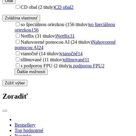
Obal
CD obal (2 tituly)
CD obal
2
Zvláštna vlastnosť
so špeciálnou oriezkou (156 titulov)
so špeciálnou
oriezkou
156
Netflix (31 titulov)
Netflix
31
Nahovorené pomocou AI (24 titulov)
Nahovorené
pomocou AI
24
vianočné (14 titulov)
vianočné
14
sfilmované (11 titulov)
sfilmované
11
s podporou FPU (2 tituly)
s podporou FPU
2
Ďalšie možnosti
Zúžiť výber
Zoradiť
Bestsellery
Top hodnotené
Novinky