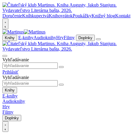
Doručenie
Kníhkupectvá
Knihovrátok
Poukážky
Knižný blog
Kontakt
E-knihy
Audioknihy
Hry
Filmy
Knihy
Doplnky
Vyhľadávanie
Prihlásiť
Vyhľadávanie
Knihy
E-knihy
Audioknihy
Hry
Filmy
Doplnky