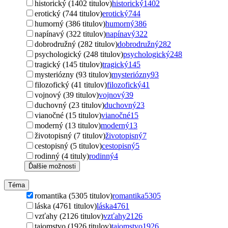
historický (1402 titulov)
historický
1402
erotický (744 titulov)
erotický
744
humorný (386 titulov)
humorný
386
napínavý (322 titulov)
napínavý
322
dobrodružný (282 titulov)
dobrodružný
282
psychologický (248 titulov)
psychologický
248
tragický (145 titulov)
tragický
145
mysteriózny (93 titulov)
mysteriózny
93
filozofický (41 titulov)
filozofický
41
vojnový (39 titulov)
vojnový
39
duchovný (23 titulov)
duchovný
23
vianočné (15 titulov)
vianočné
15
moderný (13 titulov)
moderný
13
životopisný (7 titulov)
životopisný
7
cestopisný (5 titulov)
cestopisný
5
rodinný (4 tituly)
rodinný
4
Ďalšie možnosti
Téma
romantika (5305 titulov)
romantika
5305
láska (4761 titulov)
láska
4761
vzťahy (2126 titulov)
vzťahy
2126
tajomstvo (1926 titulov)
tajomstvo
1926