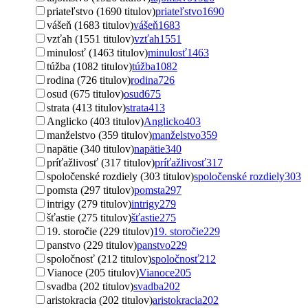
priateľstvo (1690 titulov)
priateľstvo
1690
vášeň (1683 titulov)
vášeň
1683
vzťah (1551 titulov)
vzťah
1551
minulosť (1463 titulov)
minulosť
1463
túžba (1082 titulov)
túžba
1082
rodina (726 titulov)
rodina
726
osud (675 titulov)
osud
675
strata (413 titulov)
strata
413
Anglicko (403 titulov)
Anglicko
403
manželstvo (359 titulov)
manželstvo
359
napätie (340 titulov)
napätie
340
príťažlivosť (317 titulov)
príťažlivosť
317
spoločenské rozdiely (303 titulov)
spoločenské rozdiely
303
pomsta (297 titulov)
pomsta
297
intrigy (279 titulov)
intrigy
279
šťastie (275 titulov)
šťastie
275
19. storočie (229 titulov)
19. storočie
229
panstvo (229 titulov)
panstvo
229
spoločnosť (212 titulov)
spoločnosť
212
Vianoce (205 titulov)
Vianoce
205
svadba (202 titulov)
svadba
202
aristokracia (202 titulov)
aristokracia
202