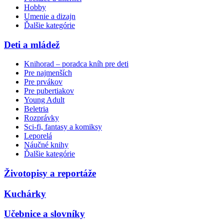
Hobby
Umenie a dizajn
Ďalšie kategórie
Deti a mládež
Knihorad – poradca kníh pre deti
Pre najmenších
Pre prvákov
Pre pubertiakov
Young Adult
Beletria
Rozprávky
Sci-fi, fantasy a komiksy
Leporelá
Náučné knihy
Ďalšie kategórie
Životopisy a reportáže
Kuchárky
Učebnice a slovníky