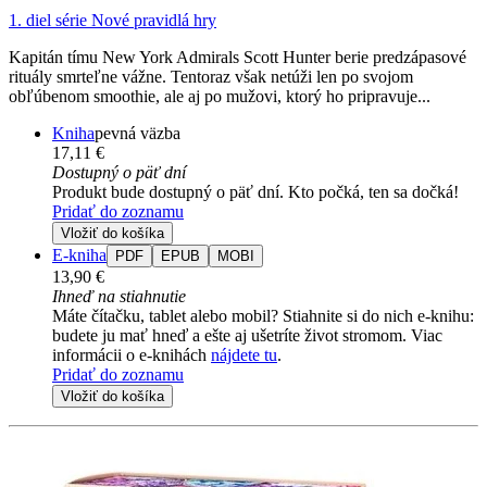
1. diel série
Nové pravidlá hry
Kapitán tímu New York Admirals Scott Hunter berie predzápasové
rituály smrteľne vážne. Tentoraz však netúži len po svojom
obľúbenom smoothie, ale aj po mužovi, ktorý ho pripravuje...
Kniha
pevná väzba
17,11 €
Dostupný o päť dní
Produkt bude dostupný o päť dní. Kto počká, ten sa dočká!
Pridať do zoznamu
Vložiť do košíka
E-kniha
PDF
EPUB
MOBI
13,90 €
Ihneď na stiahnutie
Máte čítačku, tablet alebo mobil? Stiahnite si do nich e-knihu:
budete ju mať hneď a ešte aj ušetríte život stromom. Viac
informácii o e-knihách
nájdete tu
.
Pridať do zoznamu
Vložiť do košíka