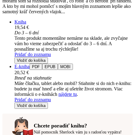
morami som sa rozhodla študovať, čo robiť a čo nerobiť pri randení.
A kto by mi mohol pomôcť s mojím hlavným zoznamom lepšie ako
samotný kráľ červených vlajok...
Kniha
19,54 €
Do 3 – 6 dní
Tento produkt momentálne nemáme na sklade, ale zvyčajne
vám ho vieme zabezpečiť a odoslať do 3 – 6 dní. A
posnažíme sa aj trochu rýchlejšie!
Pridať do zoznamu
Vložiť do košíka
E-kniha
PDF
EPUB
MOBI
20,52 €
Ihneď na stiahnutie
Máte čítačku, tablet alebo mobil? Stiahnite si do nich e-knihu:
budete ju mať hneď a ešte aj ušetríte život stromom. Viac
informácii o e-knihách
nájdete tu
.
Pridať do zoznamu
Vložiť do košíka
Chcete poradiť knihu?
Náš pomocník Sherlock vám ju s radosťou vypátra!