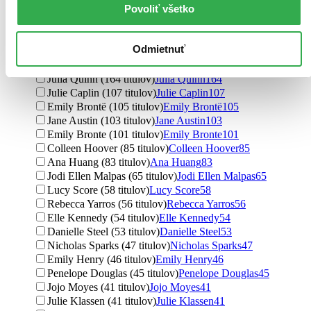
Povoliť všetko
Ďalšie možnosti
Autor
Odmietnuť
Jane Austen (366 titulov)
Jane Austen
366
Jane Austenová (219 titulov)
Jane Austenová
219
Julia Quinn (164 titulov)
Julia Quinn
164
Julie Caplin (107 titulov)
Julie Caplin
107
Emily Brontë (105 titulov)
Emily Brontë
105
Jane Austin (103 titulov)
Jane Austin
103
Emily Bronte (101 titulov)
Emily Bronte
101
Colleen Hoover (85 titulov)
Colleen Hoover
85
Ana Huang (83 titulov)
Ana Huang
83
Jodi Ellen Malpas (65 titulov)
Jodi Ellen Malpas
65
Lucy Score (58 titulov)
Lucy Score
58
Rebecca Yarros (56 titulov)
Rebecca Yarros
56
Elle Kennedy (54 titulov)
Elle Kennedy
54
Danielle Steel (53 titulov)
Danielle Steel
53
Nicholas Sparks (47 titulov)
Nicholas Sparks
47
Emily Henry (46 titulov)
Emily Henry
46
Penelope Douglas (45 titulov)
Penelope Douglas
45
Jojo Moyes (41 titulov)
Jojo Moyes
41
Julie Klassen (41 titulov)
Julie Klassen
41