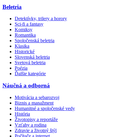
Beletria
Detektívky, trilery a horory
Sci-fi a fantasy
Komiksy
Romantika
Spoločenská beletria
Klasika
Historické
Slovenská beletria
Svetová beletria
Poézia
Ďalšie kategórie
Náučná a odborná
Motivácia a sebarozvoj
Biznis a manažment
Humanitné a spoločenské vedy
História
Životopisy a reportáže
Vzťahy a rodina
Zdravie a životný štýl
Počítače a internet