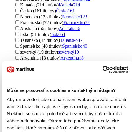
Kanada (214 titulov)
Kanada
214
Česko (161 titulov)
Česko
161
Nemecko (123 titulov)
Nemecko
123
Francúzsko (72 titulov)
Francúzsko
72
Austrália (56 titulov)
Austrália
56
Írsko (51 titulov)
Írsko
51
Taliansko (47 titulov)
Taliansko
47
Španielsko (40 titulov)
Španielsko
40
severský (19 titulov)
severský
19
Argentína (18 titulov)
Argentína
18
Vietnam (18 titulov)
Vietnam
18
Švédsko (14 titulov)
Švédsko
14
Poľsko (9 titulov)
Poľsko
9
Irán (8 titulov)
Irán
8
Nový Zéland (7 titulov)
Nový Zéland
7
Môžeme pracovať s cookies a kontaktnými údajmi?
Japonsko (6 titulov)
Japonsko
6
Dánsko (5 titulov)
Dánsko
5
Aby sme vedeli, ako sa na našom webe správate, a mohli
Filipíny (5 titulov)
Filipíny
5
vám zobraziť tie najlepšie tipy na knihy, zbierame cookies.
Rusko (4 tituly)
Rusko
4
Niektoré sú naozaj potrebné a bez nich by naša stránka
Rakúsko (3 tituly)
Rakúsko
3
vôbec nefungovala. Okrem toho používame analytické
Čína (1 titul)
Čína
1
cookies, ktoré nám umožňujú zisťovať, ako náš web
Kuvajt (1 titul)
Kuvajt
1