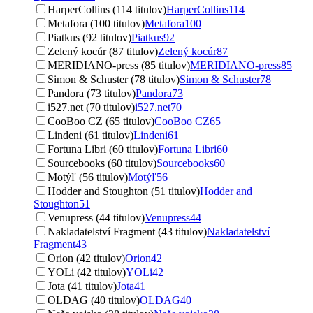
HarperCollins (114 titulov)
HarperCollins
114
Metafora (100 titulov)
Metafora
100
Piatkus (92 titulov)
Piatkus
92
Zelený kocúr (87 titulov)
Zelený kocúr
87
MERIDIANO-press (85 titulov)
MERIDIANO-press
85
Simon & Schuster (78 titulov)
Simon & Schuster
78
Pandora (73 titulov)
Pandora
73
i527.net (70 titulov)
i527.net
70
CooBoo CZ (65 titulov)
CooBoo CZ
65
Lindeni (61 titulov)
Lindeni
61
Fortuna Libri (60 titulov)
Fortuna Libri
60
Sourcebooks (60 titulov)
Sourcebooks
60
Motýľ (56 titulov)
Motýľ
56
Hodder and Stoughton (51 titulov)
Hodder and
Stoughton
51
Venupress (44 titulov)
Venupress
44
Nakladatelství Fragment (43 titulov)
Nakladatelství
Fragment
43
Orion (42 titulov)
Orion
42
YOLi (42 titulov)
YOLi
42
Jota (41 titulov)
Jota
41
OLDAG (40 titulov)
OLDAG
40