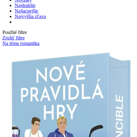
Najdrahšie
Najlacnejšie
Najvyššia zľava
Použité filtre
Zrušiť filtre
Na tému romantika