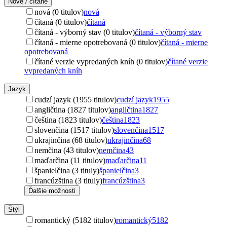
Nové / čítané
nová (0 titulov)
nová
čítaná (0 titulov)
čítaná
čítaná - výborný stav (0 titulov)
čítaná - výborný stav
čítaná - mierne opotrebovaná (0 titulov)
čítaná - mierne
opotrebovaná
čítané verzie vypredaných kníh (0 titulov)
čítané verzie
vypredaných kníh
Jazyk
cudzí jazyk (1955 titulov)
cudzí jazyk
1955
angličtina (1827 titulov)
angličtina
1827
čeština (1823 titulov)
čeština
1823
slovenčina (1517 titulov)
slovenčina
1517
ukrajinčina (68 titulov)
ukrajinčina
68
nemčina (43 titulov)
nemčina
43
maďarčina (11 titulov)
maďarčina
11
španielčina (3 tituly)
španielčina
3
francúzština (3 tituly)
francúzština
3
Ďalšie možnosti
Štýl
romantický (5182 titulov)
romantický
5182