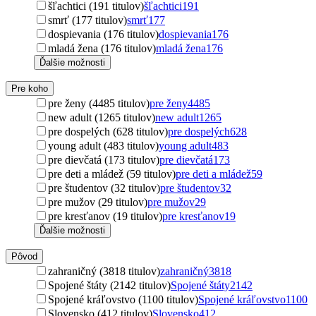
šľachtici (191 titulov)
šľachtici
191
smrť (177 titulov)
smrť
177
dospievania (176 titulov)
dospievania
176
mladá žena (176 titulov)
mladá žena
176
Ďalšie možnosti
Pre koho
pre ženy (4485 titulov)
pre ženy
4485
new adult (1265 titulov)
new adult
1265
pre dospelých (628 titulov)
pre dospelých
628
young adult (483 titulov)
young adult
483
pre dievčatá (173 titulov)
pre dievčatá
173
pre deti a mládež (59 titulov)
pre deti a mládež
59
pre študentov (32 titulov)
pre študentov
32
pre mužov (29 titulov)
pre mužov
29
pre kresťanov (19 titulov)
pre kresťanov
19
Ďalšie možnosti
Pôvod
zahraničný (3818 titulov)
zahraničný
3818
Spojené štáty (2142 titulov)
Spojené štáty
2142
Spojené kráľovstvo (1100 titulov)
Spojené kráľovstvo
1100
Slovensko (412 titulov)
Slovensko
412