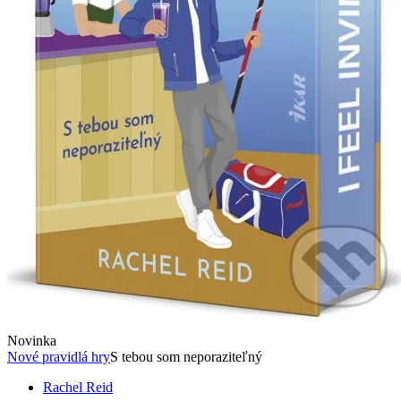
Novinka
Nové pravidlá hry
S tebou som neporaziteľný
Rachel Reid