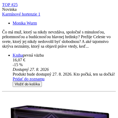
TOP #25
Novinka
Karmínové hortenzie 1
Monika Wurm
Čo má muž, ktorý sa nikdy nevzdáva, spoločné s minulosťou,
prítomnosťou a budúcnosťou hlavnej hrdinky? Prežije Celeste vo
svete, ktorý jej nikdy nedovolil byť slobodnou? A aké tajomstvo
skrýva neznámy, ktorý sa objavil práve vtedy, keď...
Kniha
pevná väzba
16,07 €
-15 %
Dostupný 27. 8. 2026
Produkt bude dostupný 27. 8. 2026. Kto počká, ten sa dočká!
Pridať do zoznamu
Vložiť do košíka