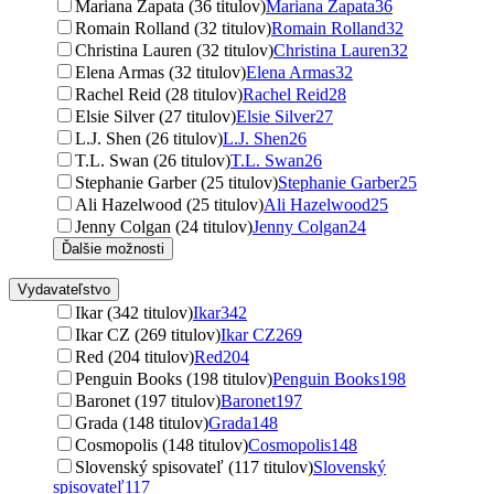
Mariana Zapata (36 titulov)
Mariana Zapata
36
Romain Rolland (32 titulov)
Romain Rolland
32
Christina Lauren (32 titulov)
Christina Lauren
32
Elena Armas (32 titulov)
Elena Armas
32
Rachel Reid (28 titulov)
Rachel Reid
28
Elsie Silver (27 titulov)
Elsie Silver
27
L.J. Shen (26 titulov)
L.J. Shen
26
T.L. Swan (26 titulov)
T.L. Swan
26
Stephanie Garber (25 titulov)
Stephanie Garber
25
Ali Hazelwood (25 titulov)
Ali Hazelwood
25
Jenny Colgan (24 titulov)
Jenny Colgan
24
Ďalšie možnosti
Vydavateľstvo
Ikar (342 titulov)
Ikar
342
Ikar CZ (269 titulov)
Ikar CZ
269
Red (204 titulov)
Red
204
Penguin Books (198 titulov)
Penguin Books
198
Baronet (197 titulov)
Baronet
197
Grada (148 titulov)
Grada
148
Cosmopolis (148 titulov)
Cosmopolis
148
Slovenský spisovateľ (117 titulov)
Slovenský
spisovateľ
117