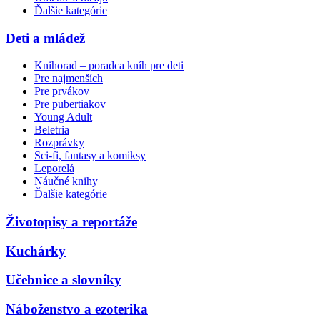
Ďalšie kategórie
Deti a mládež
Knihorad – poradca kníh pre deti
Pre najmenších
Pre prvákov
Pre pubertiakov
Young Adult
Beletria
Rozprávky
Sci-fi, fantasy a komiksy
Leporelá
Náučné knihy
Ďalšie kategórie
Životopisy a reportáže
Kuchárky
Učebnice a slovníky
Náboženstvo a ezoterika