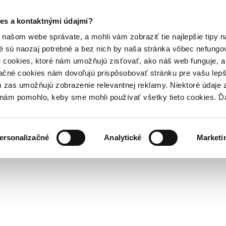
es a kontaktnými údajmi?
našom webe správate, a mohli vám zobraziť tie najlepšie tipy n
é sú naozaj potrebné a bez nich by naša stránka vôbec nefung
 cookies, ktoré nám umožňujú zisťovať, ako náš web funguje, a 
ačné cookies nám dovoľujú prispôsobovať stránku pre vašu lepši
zas umožňujú zobrazenie relevantnej reklamy. Niektoré údaje z
y nám pomohlo, keby sme mohli používať všetky tieto cookies. 
ersonalizačné
Analytické
Marketi