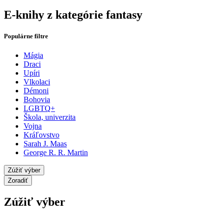
E-knihy z kategórie fantasy
Populárne filtre
Mágia
Draci
Upíri
Vlkolaci
Démoni
Bohovia
LGBTQ+
Škola, univerzita
Vojna
Kráľovstvo
Sarah J. Maas
George R. R. Martin
Zúžiť výber
Zoradiť
Zúžiť výber