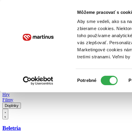
Doručenie
Kníhkupectvá
Knihovrátok
Poukážky
Knižný blog
Kontakt
Môžeme pracovať s cooki
Aby sme vedeli, ako sa na 
zbierame cookies. Niektor
E-knihy
Audioknihy
Hry
Filmy
Knihy
Doplnky
toho používame analytické
vás zlepšovať. Personaliz
Vyhľadávanie
Marketingové cookies nám 
tretími stranami. Veľmi b
Prihlásiť
Vyhľadávanie
Výber
Knihy
Potrebné
P
súhlasu
E-knihy
Audioknihy
Hry
Filmy
Doplnky
Beletria