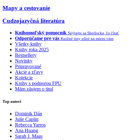
Mapy a cestovanie
Cudzojazyčná literatúra
Knihomoľský pomocník
Spýtajte sa Sherlocka, čo čítať
Odporúčame pre vás
Knižné tipy ušité na mieru vám
Všetky knihy
Knihy roka 2025
Bestsellery
Novinky
Pripravované
Akcie a zľavy
Kolekcie
Knihy s podporou FPU
Mám záujem o titul
Top autori
Dominik Dán
Julie Caplin
Rebecca Yarros
Ana Huang
Sarah J. Maas