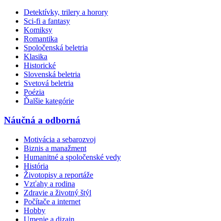
Detektívky, trilery a horory
Sci-fi a fantasy
Komiksy
Romantika
Spoločenská beletria
Klasika
Historické
Slovenská beletria
Svetová beletria
Poézia
Ďalšie kategórie
Náučná a odborná
Motivácia a sebarozvoj
Biznis a manažment
Humanitné a spoločenské vedy
História
Životopisy a reportáže
Vzťahy a rodina
Zdravie a životný štýl
Počítače a internet
Hobby
Umenie a dizajn