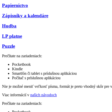
Papiernictvo
Zápisníky a kalendáre
Hudba
LP platne
Puzzle
Prečítate na zariadeniach:
Pocketbook
Kindle
Smartfón či tablet s príslušnou aplikáciou
Počítač s príslušnou aplikáciou
Nie je možné meniť veľkosť písma, formát je preto vhodný skôr pre 
Viac informácií v
našich návodoch
Prečítate na zariadeniach:
Pocketbook