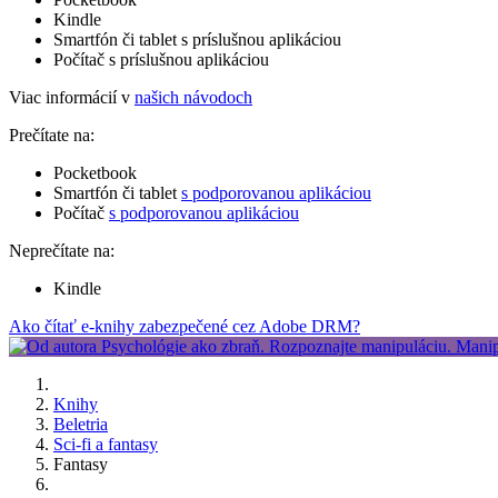
Kindle
Smartfón či tablet s príslušnou aplikáciou
Počítač s príslušnou aplikáciou
Viac informácií v
našich návodoch
Prečítate na:
Pocketbook
Smartfón či tablet
s podporovanou aplikáciou
Počítač
s podporovanou aplikáciou
Neprečítate na:
Kindle
Ako čítať e-knihy zabezpečené cez Adobe DRM?
Knihy
Beletria
Sci-fi a fantasy
Fantasy