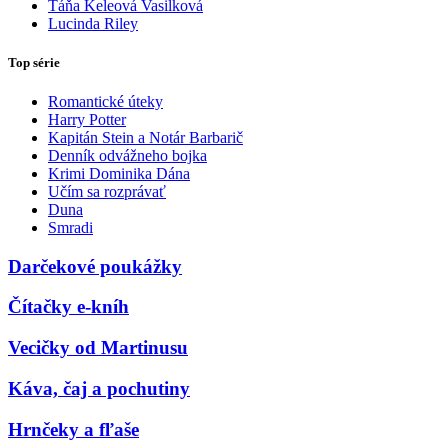
Táňa Keleová Vasilková
Lucinda Riley
Top série
Romantické úteky
Harry Potter
Kapitán Stein a Notár Barbarič
Denník odvážneho bojka
Krimi Dominika Dána
Učím sa rozprávať
Duna
Smradi
Darčekové poukážky
Čítačky e-kníh
Vecičky od Martinusu
Káva, čaj a pochutiny
Hrnčeky a fľaše