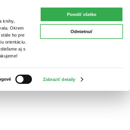
Povoliť všetko
a knihy,
ovala. Okrem
Odmietnuť
stále ho pre
u orientáciu.
dieľame aj s
Ďakujeme!
ngové
Zobraziť detaily