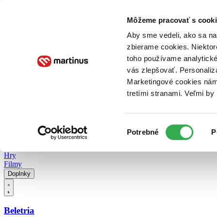
Doručenie
Kníhkupectvá
Knihovrátok
Poukážky
Knižný blog
Kontakt
Môžeme pracovať s cooki
Aby sme vedeli, ako sa na 
zbierame cookies. Niektor
E-knihy
Audioknihy
Hry
Filmy
Knihy
Doplnky
toho používame analytické
vás zlepšovať. Personaliz
Vyhľadávanie
Marketingové cookies nám 
tretími stranami. Veľmi b
Prihlásiť
Vyhľadávanie
Výber
Knihy
Potrebné
P
súhlasu
E-knihy
Audioknihy
Hry
Filmy
Doplnky
Beletria