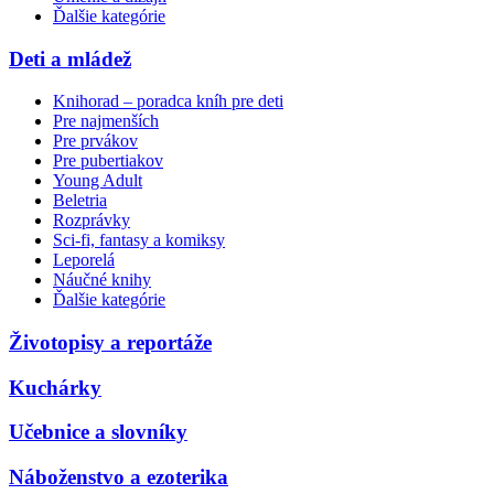
Ďalšie kategórie
Deti a mládež
Knihorad – poradca kníh pre deti
Pre najmenších
Pre prvákov
Pre pubertiakov
Young Adult
Beletria
Rozprávky
Sci-fi, fantasy a komiksy
Leporelá
Náučné knihy
Ďalšie kategórie
Životopisy a reportáže
Kuchárky
Učebnice a slovníky
Náboženstvo a ezoterika