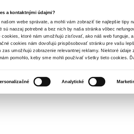
es a kontaktnými údajmi?
našom webe správate, a mohli vám zobraziť tie najlepšie tipy n
é sú naozaj potrebné a bez nich by naša stránka vôbec nefung
 cookies, ktoré nám umožňujú zisťovať, ako náš web funguje, a 
ačné cookies nám dovoľujú prispôsobovať stránku pre vašu lepši
zas umožňujú zobrazenie relevantnej reklamy. Niektoré údaje z
y nám pomohlo, keby sme mohli používať všetky tieto cookies. 
ersonalizačné
Analytické
Marketi