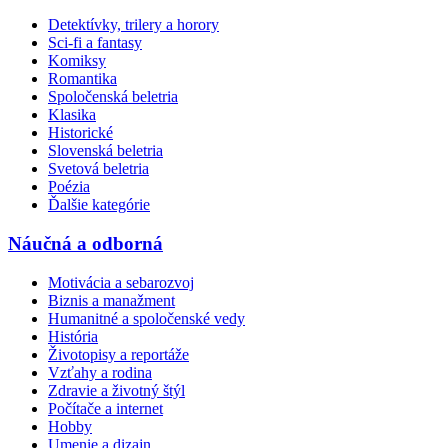
Detektívky, trilery a horory
Sci-fi a fantasy
Komiksy
Romantika
Spoločenská beletria
Klasika
Historické
Slovenská beletria
Svetová beletria
Poézia
Ďalšie kategórie
Náučná a odborná
Motivácia a sebarozvoj
Biznis a manažment
Humanitné a spoločenské vedy
História
Životopisy a reportáže
Vzťahy a rodina
Zdravie a životný štýl
Počítače a internet
Hobby
Umenie a dizajn