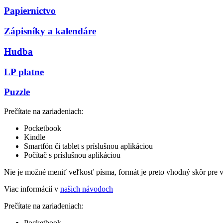
Papiernictvo
Zápisníky a kalendáre
Hudba
LP platne
Puzzle
Prečítate na zariadeniach:
Pocketbook
Kindle
Smartfón či tablet s príslušnou aplikáciou
Počítač s príslušnou aplikáciou
Nie je možné meniť veľkosť písma, formát je preto vhodný skôr pre 
Viac informácií v
našich návodoch
Prečítate na zariadeniach:
Pocketbook