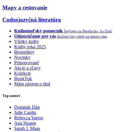
Mapy a cestovanie
Cudzojazyčná literatúra
Knihomoľský pomocník
Spýtajte sa Sherlocka, čo čítať
Odporúčame pre vás
Knižné tipy ušité na mieru vám
Všetky knihy
Knihy roka 2025
Bestsellery
Novinky
Pripravované
Akcie a zľavy
Kolekcie
BookTok
Mám záujem o titul
Top autori
Dominik Dán
Julie Caplin
Rebecca Yarros
Ana Huang
Sarah J. Maas