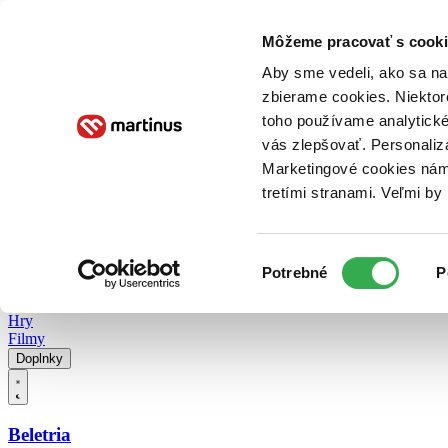
Doručenie
Kníhkupectvá
Knihovrátok
Poukážky
Knižný blog
Kontakt
Môžeme pracovať s cooki
Aby sme vedeli, ako sa na 
zbierame cookies. Niektor
E-knihy
Audioknihy
Hry
Filmy
Knihy
Doplnky
toho používame analytické
vás zlepšovať. Personaliz
Vyhľadávanie
Marketingové cookies nám 
tretími stranami. Veľmi b
Prihlásiť
Vyhľadávanie
Výber
Knihy
Potrebné
P
súhlasu
E-knihy
Audioknihy
Hry
Filmy
Doplnky
Beletria