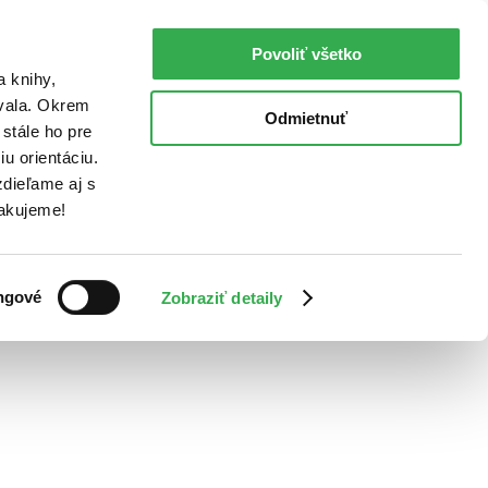
Povoliť všetko
a knihy,
ovala. Okrem
Odmietnuť
stále ho pre
u orientáciu.
dieľame aj s
Ďakujeme!
ngové
Zobraziť detaily