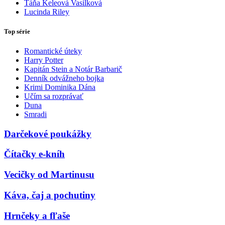
Táňa Keleová Vasilková
Lucinda Riley
Top série
Romantické úteky
Harry Potter
Kapitán Stein a Notár Barbarič
Denník odvážneho bojka
Krimi Dominika Dána
Učím sa rozprávať
Duna
Smradi
Darčekové poukážky
Čítačky e-kníh
Vecičky od Martinusu
Káva, čaj a pochutiny
Hrnčeky a fľaše