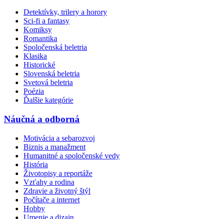
Detektívky, trilery a horory
Sci-fi a fantasy
Komiksy
Romantika
Spoločenská beletria
Klasika
Historické
Slovenská beletria
Svetová beletria
Poézia
Ďalšie kategórie
Náučná a odborná
Motivácia a sebarozvoj
Biznis a manažment
Humanitné a spoločenské vedy
História
Životopisy a reportáže
Vzťahy a rodina
Zdravie a životný štýl
Počítače a internet
Hobby
Umenie a dizajn