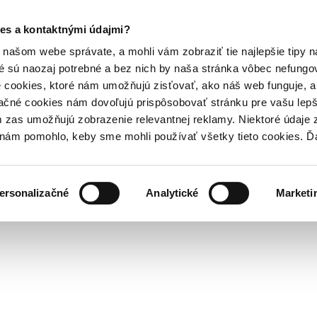
es a kontaktnými údajmi?
našom webe správate, a mohli vám zobraziť tie najlepšie tipy n
é sú naozaj potrebné a bez nich by naša stránka vôbec nefung
 cookies, ktoré nám umožňujú zisťovať, ako náš web funguje, a 
ačné cookies nám dovoľujú prispôsobovať stránku pre vašu lepši
zas umožňujú zobrazenie relevantnej reklamy. Niektoré údaje z
y nám pomohlo, keby sme mohli používať všetky tieto cookies. 
ersonalizačné
Analytické
Marketi