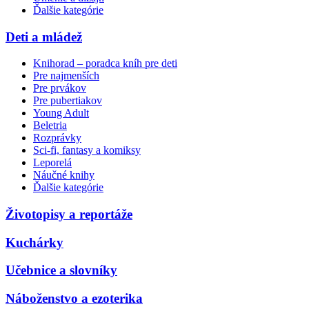
Ďalšie kategórie
Deti a mládež
Knihorad – poradca kníh pre deti
Pre najmenších
Pre prvákov
Pre pubertiakov
Young Adult
Beletria
Rozprávky
Sci-fi, fantasy a komiksy
Leporelá
Náučné knihy
Ďalšie kategórie
Životopisy a reportáže
Kuchárky
Učebnice a slovníky
Náboženstvo a ezoterika