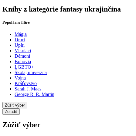
Knihy z kategórie fantasy ukrajinčina
Populárne filtre
Mágia
Draci
Upíri
Vlkolaci
Démoni
Bohovia
LGBTQ+
Škola, univerzita
Vojna
Kráľovstvo
Sarah J. Maas
George R. R. Martin
Zúžiť výber
Zoradiť
Zúžiť výber