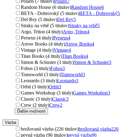
Polaris (7 titulov)
Polaris
7
Random House (6 titulov)
Random House
6
BETA - Dobrovský (5 titulov)
BETA - Dobrovský
5
Del Rey (5 titulov)
Del Rey
5
Straky na vrbě (5 titulov)
Straky na vrbě
5
Argo, Triton (4 tituly)
Argo, Triton
4
Perseus (4 tituly)
Perseus
4
Arrow Books (4 tituly)
Arrow Books
4
Vintage (4 tituly)
Vintage
4
Titan Books (4 tituly)
Titan Books
4
Simon & Schuster (3 tituly)
Simon & Schuster
3
Fobos (3 tituly)
Fobos
3
Transworld (3 tituly)
Transworld
3
Leonardo (3 tituly)
Leonardo
3
Orbit (3 tituly)
Orbit
3
Games Workshop (3 tituly)
Games Workshop
3
Classic (3 tituly)
Classic
3
Crew (2 tituly)
Crew
2
Ďalšie možnosti
Väzba
brožovaná väzba (226 titulov)
brožovaná väzba
226
pevná väzba (96 titulov)
pevná väzba
96