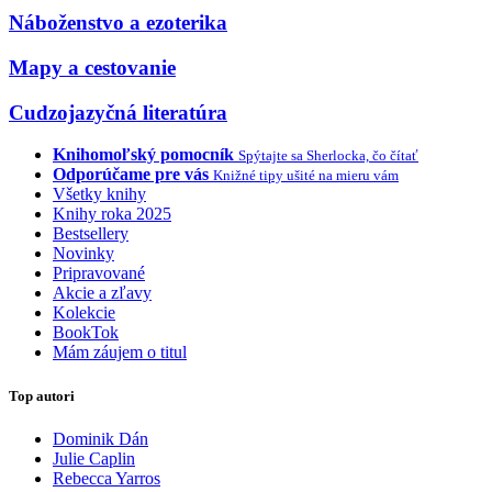
Náboženstvo a ezoterika
Mapy a cestovanie
Cudzojazyčná literatúra
Knihomoľský pomocník
Spýtajte sa Sherlocka, čo čítať
Odporúčame pre vás
Knižné tipy ušité na mieru vám
Všetky knihy
Knihy roka 2025
Bestsellery
Novinky
Pripravované
Akcie a zľavy
Kolekcie
BookTok
Mám záujem o titul
Top autori
Dominik Dán
Julie Caplin
Rebecca Yarros