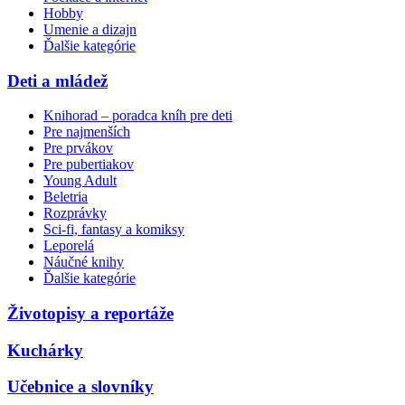
Hobby
Umenie a dizajn
Ďalšie kategórie
Deti a mládež
Knihorad – poradca kníh pre deti
Pre najmenších
Pre prvákov
Pre pubertiakov
Young Adult
Beletria
Rozprávky
Sci-fi, fantasy a komiksy
Leporelá
Náučné knihy
Ďalšie kategórie
Životopisy a reportáže
Kuchárky
Učebnice a slovníky