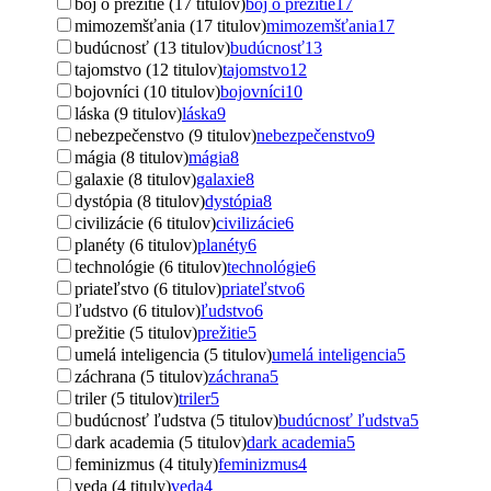
boj o prežitie (17 titulov)
boj o prežitie
17
mimozemšťania (17 titulov)
mimozemšťania
17
budúcnosť (13 titulov)
budúcnosť
13
tajomstvo (12 titulov)
tajomstvo
12
bojovníci (10 titulov)
bojovníci
10
láska (9 titulov)
láska
9
nebezpečenstvo (9 titulov)
nebezpečenstvo
9
mágia (8 titulov)
mágia
8
galaxie (8 titulov)
galaxie
8
dystópia (8 titulov)
dystópia
8
civilizácie (6 titulov)
civilizácie
6
planéty (6 titulov)
planéty
6
technológie (6 titulov)
technológie
6
priateľstvo (6 titulov)
priateľstvo
6
ľudstvo (6 titulov)
ľudstvo
6
prežitie (5 titulov)
prežitie
5
umelá inteligencia (5 titulov)
umelá inteligencia
5
záchrana (5 titulov)
záchrana
5
triler (5 titulov)
triler
5
budúcnosť ľudstva (5 titulov)
budúcnosť ľudstva
5
dark academia (5 titulov)
dark academia
5
feminizmus (4 tituly)
feminizmus
4
veda (4 tituly)
veda
4