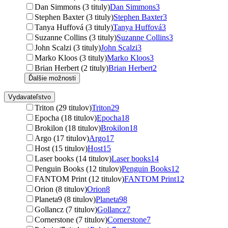
Dan Simmons (3 tituly)
Dan Simmons
3
Stephen Baxter (3 tituly)
Stephen Baxter
3
Tanya Huffová (3 tituly)
Tanya Huffová
3
Suzanne Collins (3 tituly)
Suzanne Collins
3
John Scalzi (3 tituly)
John Scalzi
3
Marko Kloos (3 tituly)
Marko Kloos
3
Brian Herbert (2 tituly)
Brian Herbert
2
Ďalšie možnosti
Vydavateľstvo
Triton (29 titulov)
Triton
29
Epocha (18 titulov)
Epocha
18
Brokilon (18 titulov)
Brokilon
18
Argo (17 titulov)
Argo
17
Host (15 titulov)
Host
15
Laser books (14 titulov)
Laser books
14
Penguin Books (12 titulov)
Penguin Books
12
FANTOM Print (12 titulov)
FANTOM Print
12
Orion (8 titulov)
Orion
8
Planeta9 (8 titulov)
Planeta9
8
Gollancz (7 titulov)
Gollancz
7
Cornerstone (7 titulov)
Cornerstone
7