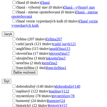
čítaná (0 titulov)
čítaná
čítaná - výborný stav (0 titulov)
čítaná - výborný stav
čítaná - mierne opotrebovaná (0 titulov)
čítaná - mierne
opotrebovaná
čítané verzie vypredaných kníh (0 titulov)
čítané verzie
vypredaných kníh
Jazyk
čeština (207 titulov)
čeština
207
cudzí jazyk (121 titulov)
cudzí jazyk
121
angličtina (115 titulov)
angličtina
115
slovenčina (17 titulov)
slovenčina
17
ukrajinčina (3 tituly)
ukrajinčina
3
nemčina (2 tituly)
nemčina
2
francúzština (1 titul)
francúzština
1
Ďalšie možnosti
Štýl
dobrodružný (140 titulov)
dobrodružný
140
napínavý (122 titulov)
napínavý
122
mysteriózny (78 titulov)
mysteriózny
78
humorný (24 titulov)
humorný
24
historický (22 titulov)
historický
22