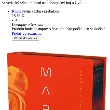
sa vedecký výskum mení na nebezpečný boj o život...
Kniha
pevná väzba s prebalom
18,83 €
-14 %
Dostupný o štyri dni
Produkt bude dostupný o štyri dni. Kto počká, ten sa dočká!
Pridať do zoznamu
Vložiť do košíka