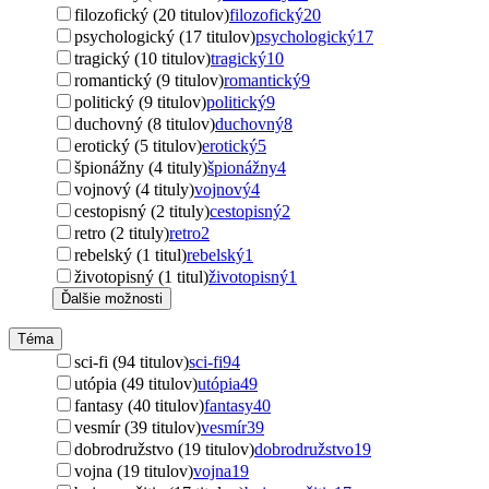
filozofický (20 titulov)
filozofický
20
psychologický (17 titulov)
psychologický
17
tragický (10 titulov)
tragický
10
romantický (9 titulov)
romantický
9
politický (9 titulov)
politický
9
duchovný (8 titulov)
duchovný
8
erotický (5 titulov)
erotický
5
špionážny (4 tituly)
špionážny
4
vojnový (4 tituly)
vojnový
4
cestopisný (2 tituly)
cestopisný
2
retro (2 tituly)
retro
2
rebelský (1 titul)
rebelský
1
životopisný (1 titul)
životopisný
1
Ďalšie možnosti
Téma
sci-fi (94 titulov)
sci-fi
94
utópia (49 titulov)
utópia
49
fantasy (40 titulov)
fantasy
40
vesmír (39 titulov)
vesmír
39
dobrodružstvo (19 titulov)
dobrodružstvo
19
vojna (19 titulov)
vojna
19