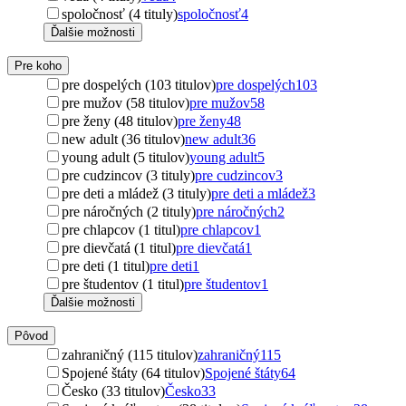
spoločnosť (4 tituly)
spoločnosť
4
Ďalšie možnosti
Pre koho
pre dospelých (103 titulov)
pre dospelých
103
pre mužov (58 titulov)
pre mužov
58
pre ženy (48 titulov)
pre ženy
48
new adult (36 titulov)
new adult
36
young adult (5 titulov)
young adult
5
pre cudzincov (3 tituly)
pre cudzincov
3
pre deti a mládež (3 tituly)
pre deti a mládež
3
pre náročných (2 tituly)
pre náročných
2
pre chlapcov (1 titul)
pre chlapcov
1
pre dievčatá (1 titul)
pre dievčatá
1
pre deti (1 titul)
pre deti
1
pre študentov (1 titul)
pre študentov
1
Ďalšie možnosti
Pôvod
zahraničný (115 titulov)
zahraničný
115
Spojené štáty (64 titulov)
Spojené štáty
64
Česko (33 titulov)
Česko
33