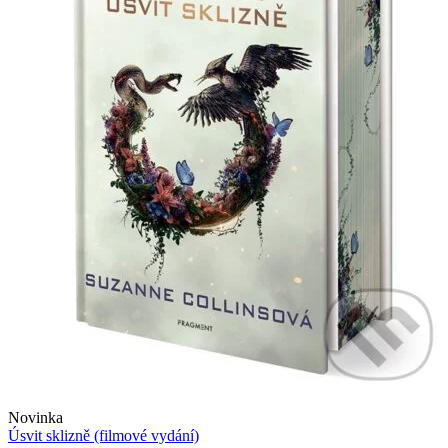
Novinka
Úsvit sklizně (filmové vydání)