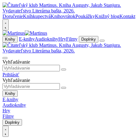
Doručenie
Kníhkupectvá
Knihovrátok
Poukážky
Knižný blog
Kontakt
E-knihy
Audioknihy
Hry
Filmy
Knihy
Doplnky
Vyhľadávanie
Prihlásiť
Vyhľadávanie
Knihy
E-knihy
Audioknihy
Hry
Filmy
Doplnky