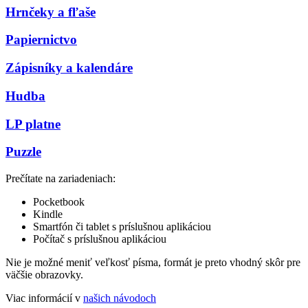
Hrnčeky a fľaše
Papiernictvo
Zápisníky a kalendáre
Hudba
LP platne
Puzzle
Prečítate na zariadeniach:
Pocketbook
Kindle
Smartfón či tablet s príslušnou aplikáciou
Počítač s príslušnou aplikáciou
Nie je možné meniť veľkosť písma, formát je preto vhodný skôr pre
väčšie obrazovky.
Viac informácií v
našich návodoch