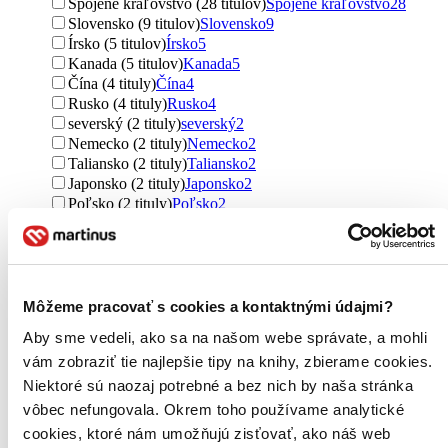
Spojené kráľovstvo (28 titulov)
Spojené kráľovstvo
28
Slovensko (9 titulov)
Slovensko
9
Írsko (5 titulov)
Írsko
5
Kanada (5 titulov)
Kanada
5
Čína (4 tituly)
Čína
4
Rusko (4 tituly)
Rusko
4
severský (2 tituly)
severský
2
Nemecko (2 tituly)
Nemecko
2
Taliansko (2 tituly)
Taliansko
2
Japonsko (2 tituly)
Japonsko
2
Poľsko (2 tituly)
Poľsko
2
Fínsko (1 titul)
Fínsko
1
Nórsko (1 titul)
Nórsko
1
Nový Zéland (1 titul)
Nový Zéland
1
Ďalšie možnosti
Môžeme pracovať s cookies a kontaktnými údajmi?
Útvar
Aby sme vedeli, ako sa na našom webe správate, a mohli
romány (161 titulov)
romány
161
vám zobraziť tie najlepšie tipy na knihy, zbierame cookies.
poviedky (26 titulov)
poviedky
26
učebnice (3 tituly)
učebnice
3
Niektoré sú naozaj potrebné a bez nich by naša stránka
príručky (1 titul)
príručky
1
vôbec nefungovala. Okrem toho používame analytické
novela (1 titul)
novela
1
cookies, ktoré nám umožňujú zisťovať, ako náš web
Ďalšie možnosti