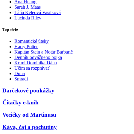
Ana Huang
Sarah J. Maas
Táňa Keleová Vasilková
Lucinda Riley
Top série
Romantické úteky
Harry Potter
Kapitán Stein a Notár Barbarič
Denník odvážneho bojka
Krimi Dominika Dána
Učím sa rozprávať
Duna
Smradi
Darčekové poukážky
Čítačky e-kníh
Vecičky od Martinusu
Káva, čaj a pochutiny