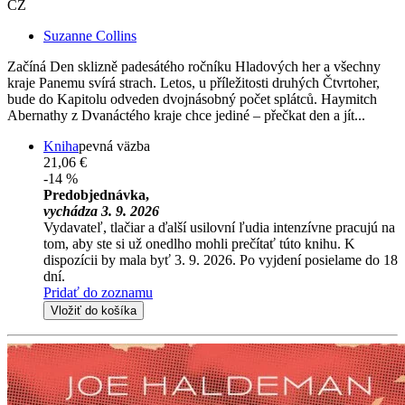
CZ
Suzanne Collins
Začíná Den sklizně padesátého ročníku Hladových her a všechny
kraje Panemu svírá strach. Letos, u příležitosti druhých Čtvrtoher,
bude do Kapitolu odveden dvojnásobný počet splátců. Haymitch
Abernathy z Dvanáctého kraje chce jediné – přečkat den a jít...
Kniha
pevná väzba
21,06 €
-14 %
Predobjednávka,
vychádza 3. 9. 2026
Vydavateľ, tlačiar a ďalší usilovní ľudia intenzívne pracujú na
tom, aby ste si už onedlho mohli prečítať túto knihu. K
dispozícii by mala byť 3. 9. 2026. Po vyjdení posielame do 18
dní.
Pridať do zoznamu
Vložiť do košíka