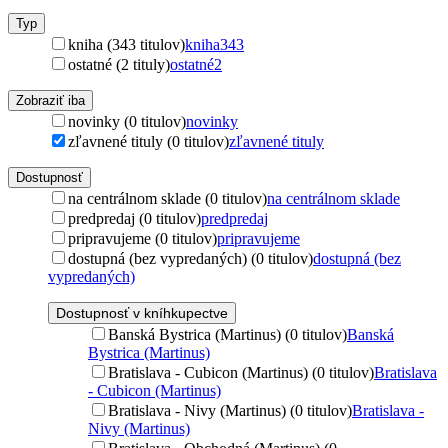
Typ
kniha (343 titulov)
kniha
343
ostatné (2 tituly)
ostatné
2
Zobraziť iba
novinky (0 titulov)
novinky
zľavnené tituly (0 titulov)
zľavnené tituly
Dostupnosť
na centrálnom sklade (0 titulov)
na centrálnom sklade
predpredaj (0 titulov)
predpredaj
pripravujeme (0 titulov)
pripravujeme
dostupná (bez vypredaných) (0 titulov)
dostupná (bez
vypredaných)
Dostupnosť v kníhkupectve
Banská Bystrica (Martinus) (0 titulov)
Banská
Bystrica (Martinus)
Bratislava - Cubicon (Martinus) (0 titulov)
Bratislava
- Cubicon (Martinus)
Bratislava - Nivy (Martinus) (0 titulov)
Bratislava -
Nivy (Martinus)