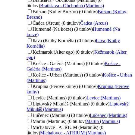
Bratislava - Obchodná (Martinus) (0
titulov)
Bratislava - Obchodná (Martinus)
Brezno (Knihy Brezno) (0 titulov)
Brezno (Knihy
Brezno)
Čadca (Arcus) (0 titulov)
Čadca (Arcus)
Humenné (Na korze) (0 titulov)
Humenné (Na
korze)
Ilava (Knihy Kornélia) (0 titulov)
Ilava (Knihy
Kornélia)
Kežmarok (Alter ego) (0 titulov)
Kežmarok (Alter
ego)
Košice - Galéria (Martinus) (0 titulov)
Košice -
Galéria (Martinus)
Košice - Urban (Martinus) (0 titulov)
Košice - Urban
(Martinus)
Krupina (Ferove knihy) (0 titulov)
Krupina (Ferove
knihy)
Levice (Martinus) (0 titulov)
Levice (Martinus)
Liptovský Mikuláš (Martinus) (0 titulov)
Liptovský
Mikuláš (Martinus)
Lučenec (Martinus) (0 titulov)
Lučenec (Martinus)
Martin (Martinus) (0 titulov)
Martin (Martinus)
Michalovce - ATRIUM (Martinus) (0
titulov)
Michalovce - ATRIUM (Martinus)