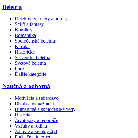
Beletria
Detektívky, trilery a horory
Sci-fi a fantasy
Komiksy
Romantika
Spoločenská beletria
Klasika
Historické
Slovenská beletria
Svetová beletria
Poézia
Ďalšie kategórie
Náučná a odborná
Motivácia a sebarozvoj
Biznis a manažment
Humanitné a spoločenské vedy
História
Životopisy a reportáže
Vzťahy a rodina
Zdravie a životný štýl
Počítače a internet