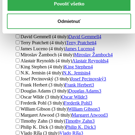
Kristýna Sněgoňová (7 titulov)
Kristýna Sněgoňová
7
Povoliť všetko
Peter F. Hamilton (5 titulov)
Peter F. Hamilton
5
Roger Zelazny (5 titulov)
Roger Zelazny
5
František Kotleta (5 titulov)
František Kotleta
5
Odmietnuť
James S.A. Corey (5 titulov)
James S.A. Corey
5
Stephen King (4 tituly)
Stephen King
4
David Gemmell (4 tituly)
David Gemmell
4
Terry Pratchett (4 tituly)
Terry Pratchett
4
James Luceno (4 tituly)
James Luceno
4
Miroslav Žamboch (4 tituly)
Miroslav Žamboch
4
Alastair Reynolds (4 tituly)
Alastair Reynolds
4
King Stephen (4 tituly)
King Stephen
4
N.K. Jemisin (4 tituly)
N.K. Jemisin
4
Josef Pecinovský (3 tituly)
Josef Pecinovský
3
Frank Herbert (3 tituly)
Frank Herbert
3
Douglas Adams (3 tituly)
Douglas Adams
3
Oscar Wilde (3 tituly)
Oscar Wilde
3
Frederik Pohl (3 tituly)
Frederik Pohl
3
William Gibson (3 tituly)
William Gibson
3
Margaret Atwood (3 tituly)
Margaret Atwood
3
Timothy Zahn (3 tituly)
Timothy Zahn
3
Philip K. Dick (3 tituly)
Philip K. Dick
3
Vlado Ríša (3 tituly)
Vlado Ríša
3