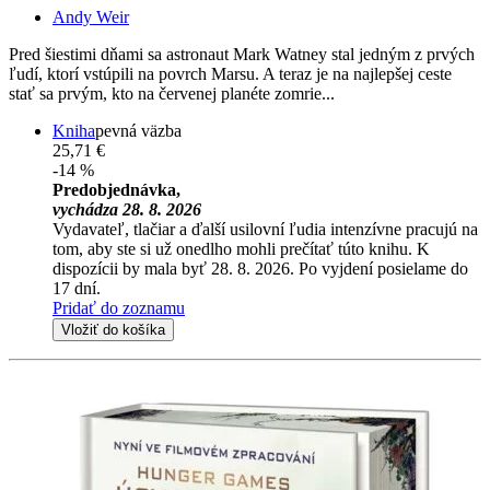
Andy Weir
Pred šiestimi dňami sa astronaut Mark Watney stal jedným z prvých
ľudí, ktorí vstúpili na povrch Marsu. A teraz je na najlepšej ceste
stať sa prvým, kto na červenej planéte zomrie...
Kniha
pevná väzba
25,71 €
-14 %
Predobjednávka,
vychádza 28. 8. 2026
Vydavateľ, tlačiar a ďalší usilovní ľudia intenzívne pracujú na
tom, aby ste si už onedlho mohli prečítať túto knihu. K
dispozícii by mala byť 28. 8. 2026. Po vyjdení posielame do
17 dní.
Pridať do zoznamu
Vložiť do košíka