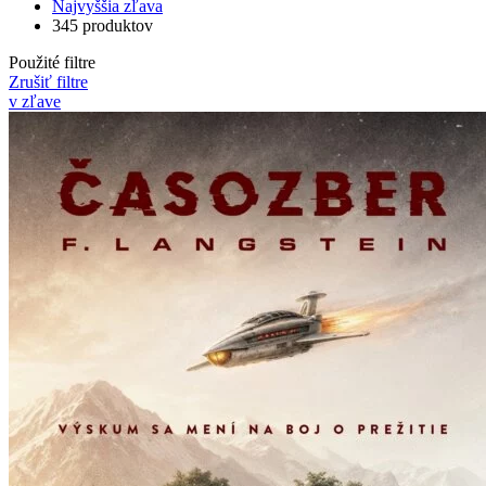
Najvyššia zľava
345 produktov
Použité filtre
Zrušiť filtre
v zľave