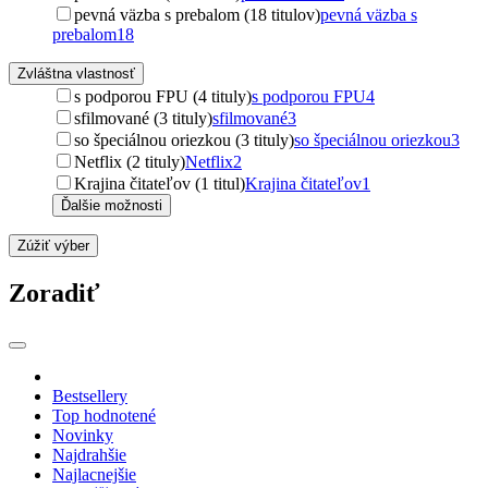
pevná väzba s prebalom (18 titulov)
pevná väzba s
prebalom
18
Zvláštna vlastnosť
s podporou FPU (4 tituly)
s podporou FPU
4
sfilmované (3 tituly)
sfilmované
3
so špeciálnou oriezkou (3 tituly)
so špeciálnou oriezkou
3
Netflix (2 tituly)
Netflix
2
Krajina čitateľov (1 titul)
Krajina čitateľov
1
Ďalšie možnosti
Zúžiť výber
Zoradiť
Bestsellery
Top hodnotené
Novinky
Najdrahšie
Najlacnejšie