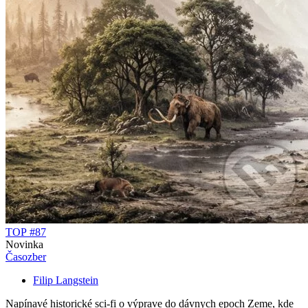
TOP #87
Novinka
Časozber
Filip Langstein
Napínavé historické sci-fi o výprave do dávnych epoch Zeme, kde