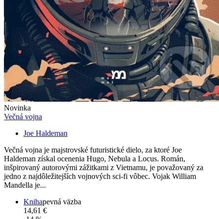
Novinka
Večná vojna
Joe Haldeman
Večná vojna je majstrovské futuristické dielo, za ktoré Joe
Haldeman získal ocenenia Hugo, Nebula a Locus. Román,
inšpirovaný autorovými zážitkami z Vietnamu, je považovaný za
jedno z najdôležitejších vojnových sci-fi vôbec. Vojak William
Mandella je...
Kniha
pevná väzba
14,61 €