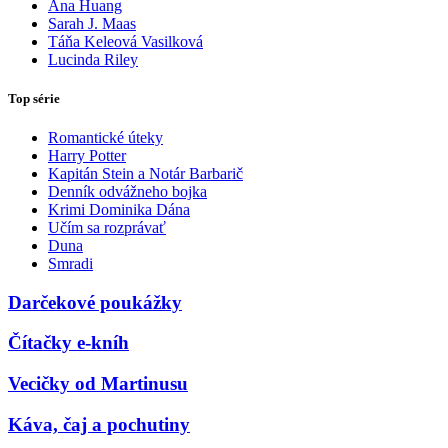
Ana Huang
Sarah J. Maas
Táňa Keleová Vasilková
Lucinda Riley
Top série
Romantické úteky
Harry Potter
Kapitán Stein a Notár Barbarič
Denník odvážneho bojka
Krimi Dominika Dána
Učím sa rozprávať
Duna
Smradi
Darčekové poukážky
Čítačky e-kníh
Vecičky od Martinusu
Káva, čaj a pochutiny