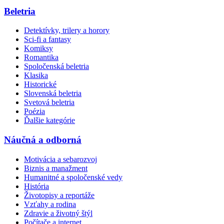
Beletria
Detektívky, trilery a horory
Sci-fi a fantasy
Komiksy
Romantika
Spoločenská beletria
Klasika
Historické
Slovenská beletria
Svetová beletria
Poézia
Ďalšie kategórie
Náučná a odborná
Motivácia a sebarozvoj
Biznis a manažment
Humanitné a spoločenské vedy
História
Životopisy a reportáže
Vzťahy a rodina
Zdravie a životný štýl
Počítače a internet