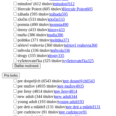
minulosť (612 titulov)
minulosť
612
Hercule Poirot (605 titulov)
Hercule Poirot
605
záhada (595 titulov)
záhada
595
zločin (533 titulov)
zločin
533
pomsta (490 titulov)
pomsta
490
únosy (433 titulov)
únosy
433
mafia (386 titulov)
mafia
386
politika (371 titulov)
politika
371
sérioví vrahovia (360 titulov)
sérioví vrahovia
360
mŕtvola (336 titulov)
mŕtvola
336
drogy (335 titulov)
drogy
335
vyšetrovateľka (325 titulov)
vyšetrovateľka
325
Ďalšie možnosti
Pre koho
pre dospelých (6543 titulov)
pre dospelých
6543
pre mužov (4935 titulov)
pre mužov
4935
pre ženy (4814 titulov)
pre ženy
4814
new adult (344 titulov)
new adult
344
young adult (193 titulov)
young adult
193
pre deti a mládež (131 titulov)
pre deti a mládež
131
pre cudzincov (91 titulov)
pre cudzincov
91