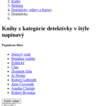
Knihy
Beletria
Detektívky, trilery a horory
Detektívky
Knihy z kategórie detektívky v štýle
napínavý
Populárne filtre
Sériový vrah
Brutálna vražda
Politické
Čína
Dominik Dán
Jo Nesbo
Robert Galbraith
Juraj Červenák
Agatha Christie
Robert Bryndza
Zúžiť výber