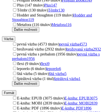
Penguin Books (149 titulov)
Penguin Books
149
Plus (147 titulov)
Plus
147
Témbr (130 titulov)
Témbr
130
Hodder and Stoughton (119 titulov)
Hodder and
Stoughton
119
Metafora (116 titulov)
Metafora
116
Ďalšie možnosti
Väzba
pevná väzba (4573 titulov)
pevná väzba
4573
brožovaná väzba (2932 titulov)
brožovaná väzba
2932
pevná väzba s prebalom (1956 titulov)
pevná väzba s
prebalom
1956
flexi (9 titulov)
flexi
9
leporelo (6 titulov)
leporelo
6
šitá väzba (5 titulov)
šitá väzba
5
špirálová väzba (1 titul)
špirálová väzba
1
Ďalšie možnosti
Formát
E-kniha: EPUB (3075 titulov)
E-kniha: EPUB
3075
E-kniha: MOBI (2839 titulov)
E-kniha: MOBI
2839
E-kniha: PDF (1896 titulov)
E-kniha: PDF
1896