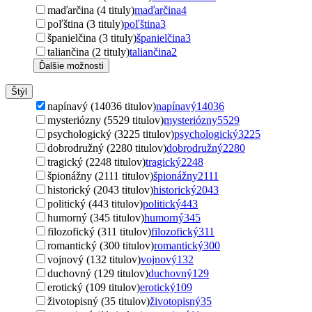
maďarčina (4 tituly)
maďarčina
4
poľština (3 tituly)
poľština
3
španielčina (3 tituly)
španielčina
3
taliančina (2 tituly)
taliančina
2
Ďalšie možnosti
Štýl
napínavý (14036 titulov)
napínavý
14036
mysteriózny (5529 titulov)
mysteriózny
5529
psychologický (3225 titulov)
psychologický
3225
dobrodružný (2280 titulov)
dobrodružný
2280
tragický (2248 titulov)
tragický
2248
špionážny (2111 titulov)
špionážny
2111
historický (2043 titulov)
historický
2043
politický (443 titulov)
politický
443
humorný (345 titulov)
humorný
345
filozofický (311 titulov)
filozofický
311
romantický (300 titulov)
romantický
300
vojnový (132 titulov)
vojnový
132
duchovný (129 titulov)
duchovný
129
erotický (109 titulov)
erotický
109
životopisný (35 titulov)
životopisný
35