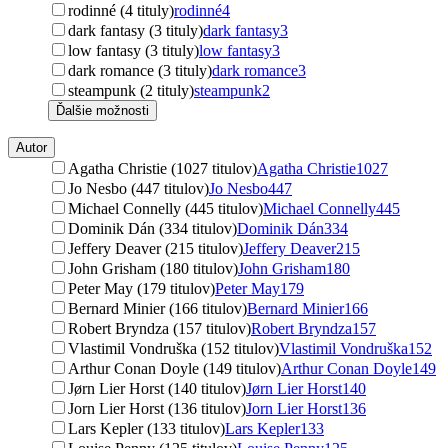
rodinné (4 tituly)
rodinné
4
dark fantasy (3 tituly)
dark fantasy
3
low fantasy (3 tituly)
low fantasy
3
dark romance (3 tituly)
dark romance
3
steampunk (2 tituly)
steampunk
2
Ďalšie možnosti
Autor
Agatha Christie (1027 titulov)
Agatha Christie
1027
Jo Nesbo (447 titulov)
Jo Nesbo
447
Michael Connelly (445 titulov)
Michael Connelly
445
Dominik Dán (334 titulov)
Dominik Dán
334
Jeffery Deaver (215 titulov)
Jeffery Deaver
215
John Grisham (180 titulov)
John Grisham
180
Peter May (179 titulov)
Peter May
179
Bernard Minier (166 titulov)
Bernard Minier
166
Robert Bryndza (157 titulov)
Robert Bryndza
157
Vlastimil Vondruška (152 titulov)
Vlastimil Vondruška
152
Arthur Conan Doyle (149 titulov)
Arthur Conan Doyle
149
Jørn Lier Horst (140 titulov)
Jørn Lier Horst
140
Jorn Lier Horst (136 titulov)
Jorn Lier Horst
136
Lars Kepler (133 titulov)
Lars Kepler
133