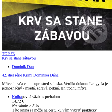
TOP #3
Krv sa stane zábavou
Dominik Dán
42. diel série
Krimi Dominika Dána
Mŕtve dievča v aute uprostred sídliska. Verdikt doktora Lengyela je
jednoznačný - mladá, zdravá, pekná, len trochu mŕtva...
Kniha
pevná väzba s prebalom
14,72 €
Na sklade > 5 ks
Táto kniha sa môže na cestu ku vám vybrať prakticky