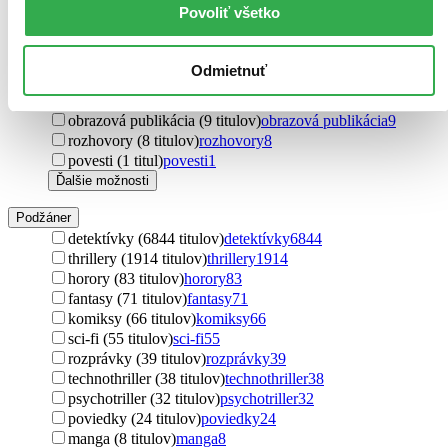
Povoliť všetko
Útvar
romány (9716 titulov)
romány
9716
poviedky (924 titulov)
poviedky
924
Odmietnuť
učebnice (147 titulov)
učebnice
147
novela (14 titulov)
novela
14
obrazová publikácia (9 titulov)
obrazová publikácia
9
rozhovory (8 titulov)
rozhovory
8
povesti (1 titul)
povesti
1
Ďalšie možnosti
Podžáner
detektívky (6844 titulov)
detektívky
6844
thrillery (1914 titulov)
thrillery
1914
horory (83 titulov)
horory
83
fantasy (71 titulov)
fantasy
71
komiksy (66 titulov)
komiksy
66
sci-fi (55 titulov)
sci-fi
55
rozprávky (39 titulov)
rozprávky
39
technothriller (38 titulov)
technothriller
38
psychotriller (32 titulov)
psychotriller
32
poviedky (24 titulov)
poviedky
24
manga (8 titulov)
manga
8