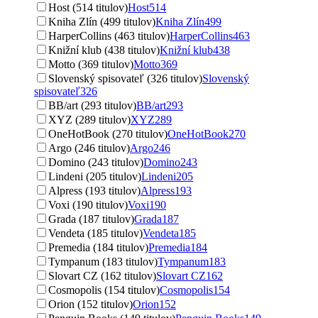
Host (514 titulov)
Host
514
Kniha Zlín (499 titulov)
Kniha Zlín
499
HarperCollins (463 titulov)
HarperCollins
463
Knižní klub (438 titulov)
Knižní klub
438
Motto (369 titulov)
Motto
369
Slovenský spisovateľ (326 titulov)
Slovenský
spisovateľ
326
BB/art (293 titulov)
BB/art
293
XYZ (289 titulov)
XYZ
289
OneHotBook (270 titulov)
OneHotBook
270
Argo (246 titulov)
Argo
246
Domino (243 titulov)
Domino
243
Lindeni (205 titulov)
Lindeni
205
Alpress (193 titulov)
Alpress
193
Voxi (190 titulov)
Voxi
190
Grada (187 titulov)
Grada
187
Vendeta (185 titulov)
Vendeta
185
Premedia (184 titulov)
Premedia
184
Tympanum (183 titulov)
Tympanum
183
Slovart CZ (162 titulov)
Slovart CZ
162
Cosmopolis (154 titulov)
Cosmopolis
154
Orion (152 titulov)
Orion
152