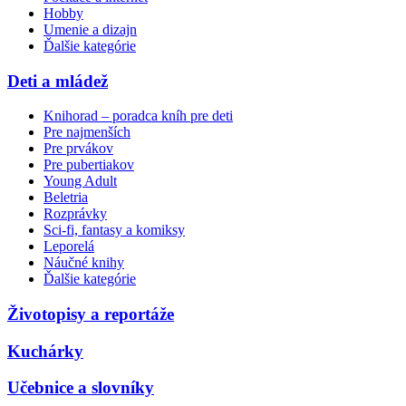
Hobby
Umenie a dizajn
Ďalšie kategórie
Deti a mládež
Knihorad – poradca kníh pre deti
Pre najmenších
Pre prvákov
Pre pubertiakov
Young Adult
Beletria
Rozprávky
Sci-fi, fantasy a komiksy
Leporelá
Náučné knihy
Ďalšie kategórie
Životopisy a reportáže
Kuchárky
Učebnice a slovníky