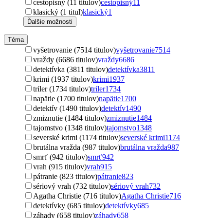
cestopisný (11 titulov)
cestopisný
11
klasický (1 titul)
klasický
1
Ďalšie možnosti
Téma
vyšetrovanie (7514 titulov)
vyšetrovanie
7514
vraždy (6686 titulov)
vraždy
6686
detektívka (3811 titulov)
detektívka
3811
krimi (1937 titulov)
krimi
1937
triler (1734 titulov)
triler
1734
napätie (1700 titulov)
napätie
1700
detektív (1490 titulov)
detektív
1490
zmiznutie (1484 titulov)
zmiznutie
1484
tajomstvo (1348 titulov)
tajomstvo
1348
severské krimi (1174 titulov)
severské krimi
1174
brutálna vražda (987 titulov)
brutálna vražda
987
smrť (942 titulov)
smrť
942
vrah (915 titulov)
vrah
915
pátranie (823 titulov)
pátranie
823
sériový vrah (732 titulov)
sériový vrah
732
Agatha Christie (716 titulov)
Agatha Christie
716
detektívky (685 titulov)
detektívky
685
záhady (658 titulov)
záhady
658