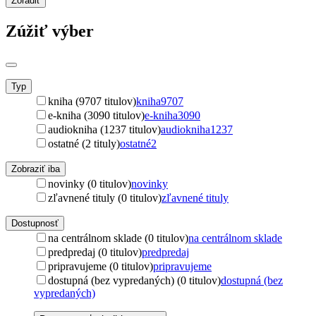
Zoradiť
Zúžiť výber
Typ
kniha (9707 titulov)
kniha
9707
e-kniha (3090 titulov)
e-kniha
3090
audiokniha (1237 titulov)
audiokniha
1237
ostatné (2 tituly)
ostatné
2
Zobraziť iba
novinky (0 titulov)
novinky
zľavnené tituly (0 titulov)
zľavnené tituly
Dostupnosť
na centrálnom sklade (0 titulov)
na centrálnom sklade
predpredaj (0 titulov)
predpredaj
pripravujeme (0 titulov)
pripravujeme
dostupná (bez vypredaných) (0 titulov)
dostupná (bez
vypredaných)