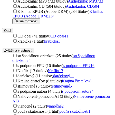
Audiokniha: MP3 (733 titulov)
Audiokniha: MP3
733
Audiokniha: CD (504 titulov)
Audiokniha: CD
504
E-kniha: EPUB (Adobe DRM) (234 titulov)
E-kniha:
EPUB (Adobe DRM)
234
Ďalšie možnosti
Obal
CD obal (41 titulov)
CD obal
41
krabička (1 titul)
krabička
1
Zvláštna vlastnosť
so špeciálnou oriezkou (25 titulov)
so špeciálnou
oriezkou
25
s podporou FPU (16 titulov)
s podporou FPU
16
Netflix (13 titulov)
Netflix
13
darčekový (11 titulov)
darčekový
11
Krajina čitateľov (8 titulov)
Krajina čitateľov
8
sfilmované (5 titulov)
sfilmované
5
s podpisom autora (4 tituly)
s podpisom autora
4
Nahovorené pomocou AI (3 tituly)
Nahovorené pomocou
AI
3
vianočné (2 tituly)
vianočné
2
podľa skutočnosti (1 titul)
podľa skutočnosti
1