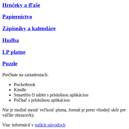
Hrnčeky a fľaše
Papiernictvo
Zápisníky a kalendáre
Hudba
LP platne
Puzzle
Prečítate na zariadeniach:
Pocketbook
Kindle
Smartfón či tablet s príslušnou aplikáciou
Počítač s príslušnou aplikáciou
Nie je možné meniť veľkosť písma, formát je preto vhodný skôr pre
väčšie obrazovky.
Viac informácií v
našich návodoch