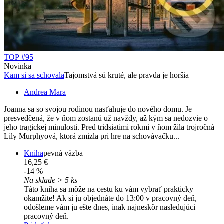
TOP #95
Novinka
Kam si sa schovala
Tajomstvá sú kruté, ale pravda je horšia
Andrea Mara
Joanna sa so svojou rodinou nasťahuje do nového domu. Je
presvedčená, že v ňom zostanú už navždy, až kým sa nedozvie o
jeho tragickej minulosti. Pred tridsiatimi rokmi v ňom žila trojročná
Lily Murphyová, ktorá zmizla pri hre na schovávačku...
Kniha
pevná väzba
16,25 €
-14 %
Na sklade > 5 ks
Táto kniha sa môže na cestu ku vám vybrať prakticky
okamžite! Ak si ju objednáte do 13:00 v pracovný deň,
odošleme vám ju ešte dnes, inak najneskôr nasledujúci
pracovný deň.