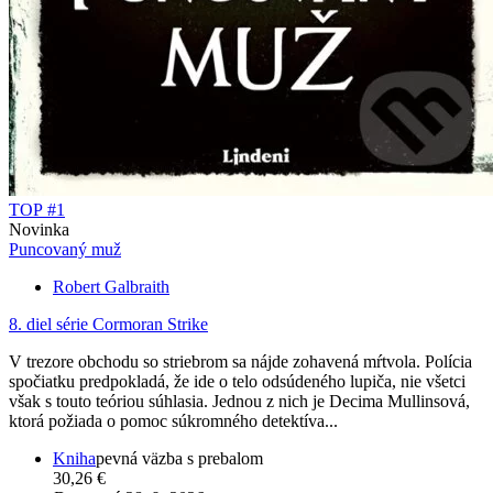
TOP #1
Novinka
Puncovaný muž
Robert Galbraith
8. diel série
Cormoran Strike
V trezore obchodu so striebrom sa nájde zohavená mŕtvola. Polícia
spočiatku predpokladá, že ide o telo odsúdeného lupiča, nie všetci
však s touto teóriou súhlasia. Jednou z nich je Decima Mullinsová,
ktorá požiada o pomoc súkromného detektíva...
Kniha
pevná väzba s prebalom
30,26 €