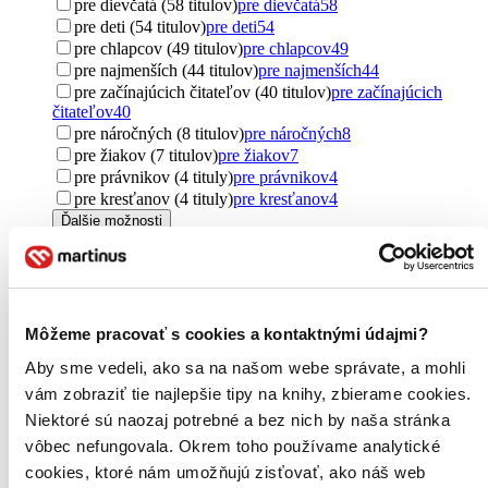
pre dievčatá (58 titulov)
pre dievčatá
58
pre deti (54 titulov)
pre deti
54
pre chlapcov (49 titulov)
pre chlapcov
49
pre najmenších (44 titulov)
pre najmenších
44
pre začínajúcich čitateľov (40 titulov)
pre začínajúcich
čitateľov
40
pre náročných (8 titulov)
pre náročných
8
pre žiakov (7 titulov)
pre žiakov
7
pre právnikov (4 tituly)
pre právnikov
4
pre kresťanov (4 tituly)
pre kresťanov
4
Ďalšie možnosti
Pôvod
zahraničný (9177 titulov)
zahraničný
9177
Spojené kráľovstvo (3433 titulov)
Spojené kráľovstvo
3433
Spojené štáty (2906 titulov)
Spojené štáty
2906
Môžeme pracovať s cookies a kontaktnými údajmi?
severský (2185 titulov)
severský
2185
Aby sme vedeli, ako sa na našom webe správate, a mohli
Česko (1690 titulov)
Česko
1690
Švédsko (1125 titulov)
Švédsko
1125
vám zobraziť tie najlepšie tipy na knihy, zbierame cookies.
Nórsko (789 titulov)
Nórsko
789
Niektoré sú naozaj potrebné a bez nich by naša stránka
Slovensko (690 titulov)
Slovensko
690
vôbec nefungovala. Okrem toho používame analytické
Francúzsko (242 titulov)
Francúzsko
242
cookies, ktoré nám umožňujú zisťovať, ako náš web
Írsko (187 titulov)
Írsko
187