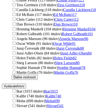
Louise Penny (125 titulov)
Louise Penny
125
Tess Gerritsen (118 titulov)
Tess Gerritsen
118
Camilla Läckberg (118 titulov)
Camilla Läckberg
118
Ed McBain (117 titulov)
Ed McBain
117
Chris Carter (112 titulov)
Chris Carter
112
Dan Brown (110 titulov)
Dan Brown
110
Henning Mankell (104 titulov)
Henning Mankell
104
Robert Galbraith (101 titulov)
Robert Galbraith
101
Angela Marsons (96 titulov)
Angela Marsons
96
Oscar Wilde (91 titulov)
Oscar Wilde
91
Juraj Červenák (88 titulov)
Juraj Červenák
88
Jussi Adler-Olsen (84 titulov)
Jussi Adler-Olsen
84
Helen Fields (82 titulov)
Helen Fields
82
Stieg Larsson (80 titulov)
Stieg Larsson
80
Sophie Hannah (78 titulov)
Sophie Hannah
78
Martin Goffa (76 titulov)
Martin Goffa
76
Ďalšie možnosti
Vydavateľstvo
Ikar (1015 titulov)
Ikar
1015
Kalibr (740 titulov)
Kalibr
740
Moba (699 titulov)
Moba
699
Slovart (541 titulov)
Slovart
541