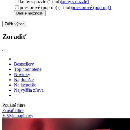
knihy s puzzle (1 titul)
knihy s puzzle
1
priestorové (pop-up) (1 titul)
priestorové (pop-up)
1
Ďalšie možnosti
Zúžiť výber
Zoradiť
Bestsellery
Top hodnotené
Novinky
Najdrahšie
Najlacnejšie
Najvyššia zľava
Použité filtre
Zrušiť filtre
V štýle napínavý