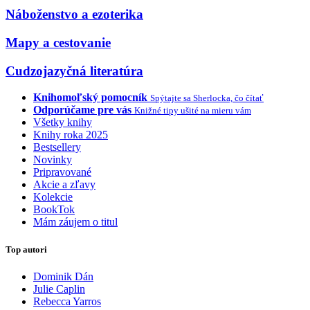
Náboženstvo a ezoterika
Mapy a cestovanie
Cudzojazyčná literatúra
Knihomoľský pomocník
Spýtajte sa Sherlocka, čo čítať
Odporúčame pre vás
Knižné tipy ušité na mieru vám
Všetky knihy
Knihy roka 2025
Bestsellery
Novinky
Pripravované
Akcie a zľavy
Kolekcie
BookTok
Mám záujem o titul
Top autori
Dominik Dán
Julie Caplin
Rebecca Yarros