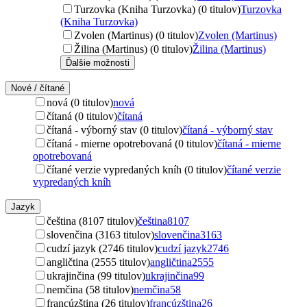
Turzovka (Kniha Turzovka) (0 titulov)
Turzovka
(Kniha Turzovka)
Zvolen (Martinus) (0 titulov)
Zvolen (Martinus)
Žilina (Martinus) (0 titulov)
Žilina (Martinus)
Ďalšie možnosti
Nové / čítané
nová (0 titulov)
nová
čítaná (0 titulov)
čítaná
čítaná - výborný stav (0 titulov)
čítaná - výborný stav
čítaná - mierne opotrebovaná (0 titulov)
čítaná - mierne
opotrebovaná
čítané verzie vypredaných kníh (0 titulov)
čítané verzie
vypredaných kníh
Jazyk
čeština (8107 titulov)
čeština
8107
slovenčina (3163 titulov)
slovenčina
3163
cudzí jazyk (2746 titulov)
cudzí jazyk
2746
angličtina (2555 titulov)
angličtina
2555
ukrajinčina (99 titulov)
ukrajinčina
99
nemčina (58 titulov)
nemčina
58
francúzština (26 titulov)
francúzština
26