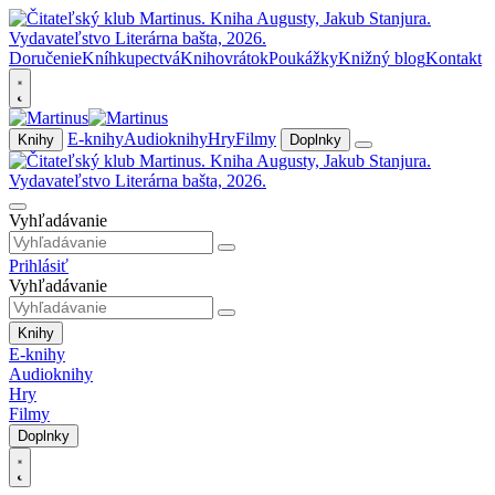
Doručenie
Kníhkupectvá
Knihovrátok
Poukážky
Knižný blog
Kontakt
E-knihy
Audioknihy
Hry
Filmy
Knihy
Doplnky
Vyhľadávanie
Prihlásiť
Vyhľadávanie
Knihy
E-knihy
Audioknihy
Hry
Filmy
Doplnky