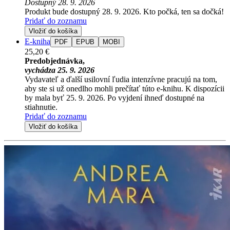
Dostupný 28. 9. 2026
Produkt bude dostupný 28. 9. 2026. Kto počká, ten sa dočká!
Pridať do zoznamu
Vložiť do košíka
E-kniha
PDF
EPUB
MOBI
25,20 €
Predobjednávka,
vychádza 25. 9. 2026
Vydavateľ a ďalší usilovní ľudia intenzívne pracujú na tom,
aby ste si už onedlho mohli prečítať túto e-knihu. K dispozícii
by mala byť 25. 9. 2026. Po vyjdení ihneď dostupné na
stiahnutie.
Pridať do zoznamu
Vložiť do košíka