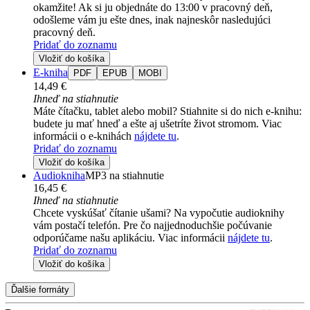
okamžite! Ak si ju objednáte do 13:00 v pracovný deň,
odošleme vám ju ešte dnes, inak najneskôr nasledujúci
pracovný deň.
Pridať do zoznamu
Vložiť do košíka
E-kniha
PDF
EPUB
MOBI
14,49 €
Ihneď na stiahnutie
Máte čítačku, tablet alebo mobil? Stiahnite si do nich e-knihu:
budete ju mať hneď a ešte aj ušetríte život stromom. Viac
informácii o e-knihách
nájdete tu
.
Pridať do zoznamu
Vložiť do košíka
Audiokniha
MP3 na stiahnutie
16,45 €
Ihneď na stiahnutie
Chcete vyskúšať čítanie ušami? Na vypočutie audioknihy
vám postačí telefón. Pre čo najjednoduchšie počúvanie
odporúčame našu aplikáciu. Viac informácii
nájdete tu
.
Pridať do zoznamu
Vložiť do košíka
Ďalšie formáty