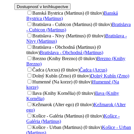
Dostupnosť v kníhkupectve
Banská Bystrica (Martinus) (0 titulov)
Banská
Bystrica (Martinus)
Bratislava - Cubicon (Martinus) (0 titulov)
Bratislava
- Cubicon (Martinus)
Bratislava - Nivy (Martinus) (0 titulov)
Bratislava -
Nivy (Martinus)
Bratislava - Obchodná (Martinus) (0
titulov)
Bratislava - Obchodná (Martinus)
Brezno (Knihy Brezno) (0 titulov)
Brezno (Knihy
Brezno)
Čadca (Arcus) (0 titulov)
Čadca (Arcus)
Dolný Kubín (Zrno) (0 titulov)
Dolný Kubín (Zrno)
Humenné (Na korze) (0 titulov)
Humenné (Na
korze)
Ilava (Knihy Kornélia) (0 titulov)
Ilava (Knihy
Kornélia)
Kežmarok (Alter ego) (0 titulov)
Kežmarok (Alter
ego)
Košice - Galéria (Martinus) (0 titulov)
Košice -
Galéria (Martinus)
Košice - Urban (Martinus) (0 titulov)
Košice - Urban
(Martinus)