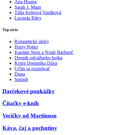
Ana Huang
Sarah J. Maas
Táňa Keleová Vasilková
Lucinda Riley
Top série
Romantické úteky
Harry Potter
Kapitán Stein a Notár Barbarič
Denník odvážneho bojka
Krimi Dominika Dána
Učím sa rozprávať
Duna
Smradi
Darčekové poukážky
Čítačky e-kníh
Vecičky od Martinusu
Káva, čaj a pochutiny