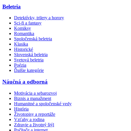
Beletria
Detektívky, trilery a horory
Sci-fi a fantasy
Komiksy
Romantika
Spoločenská beletria
Klasika
Historické
Slovenská beletria
Svetová beletria
Poézia
Ďalšie kategórie
Náučná a odborná
Motivácia a sebarozvoj
Biznis a manažment
Humanitné a spoločenské vedy
História
Životopisy a reportáže
Vzťahy a rodina
Zdravie a životný štýl
Počítače a internet