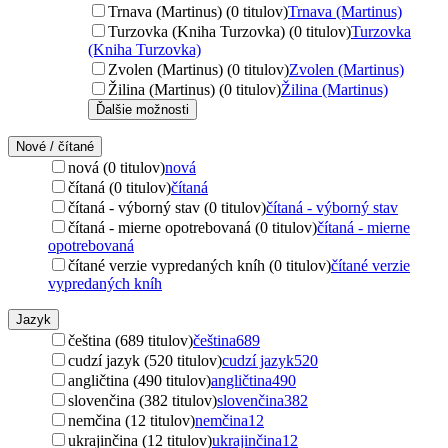
Trnava (Martinus) (0 titulov)
Trnava (Martinus)
Turzovka (Kniha Turzovka) (0 titulov)
Turzovka
(Kniha Turzovka)
Zvolen (Martinus) (0 titulov)
Zvolen (Martinus)
Žilina (Martinus) (0 titulov)
Žilina (Martinus)
Ďalšie možnosti
Nové / čítané
nová (0 titulov)
nová
čítaná (0 titulov)
čítaná
čítaná - výborný stav (0 titulov)
čítaná - výborný stav
čítaná - mierne opotrebovaná (0 titulov)
čítaná - mierne
opotrebovaná
čítané verzie vypredaných kníh (0 titulov)
čítané verzie
vypredaných kníh
Jazyk
čeština (689 titulov)
čeština
689
cudzí jazyk (520 titulov)
cudzí jazyk
520
angličtina (490 titulov)
angličtina
490
slovenčina (382 titulov)
slovenčina
382
nemčina (12 titulov)
nemčina
12
ukrajinčina (12 titulov)
ukrajinčina
12