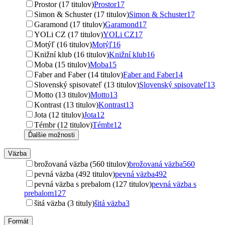
Prostor (17 titulov)
Prostor
17
Simon & Schuster (17 titulov)
Simon & Schuster
17
Garamond (17 titulov)
Garamond
17
YOLi CZ (17 titulov)
YOLi CZ
17
Motýľ (16 titulov)
Motýľ
16
Knižní klub (16 titulov)
Knižní klub
16
Moba (15 titulov)
Moba
15
Faber and Faber (14 titulov)
Faber and Faber
14
Slovenský spisovateľ (13 titulov)
Slovenský spisovateľ
13
Motto (13 titulov)
Motto
13
Kontrast (13 titulov)
Kontrast
13
Jota (12 titulov)
Jota
12
Témbr (12 titulov)
Témbr
12
Ďalšie možnosti
Väzba
brožovaná väzba (560 titulov)
brožovaná väzba
560
pevná väzba (492 titulov)
pevná väzba
492
pevná väzba s prebalom (127 titulov)
pevná väzba s
prebalom
127
šitá väzba (3 tituly)
šitá väzba
3
Formát