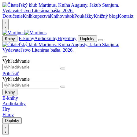
Doručenie
Kníhkupectvá
Knihovrátok
Poukážky
Knižný blog
Kontakt
E-knihy
Audioknihy
Hry
Filmy
Knihy
Doplnky
Vyhľadávanie
Prihlásiť
Vyhľadávanie
Knihy
E-knihy
Audioknihy
Hry
Filmy
Doplnky