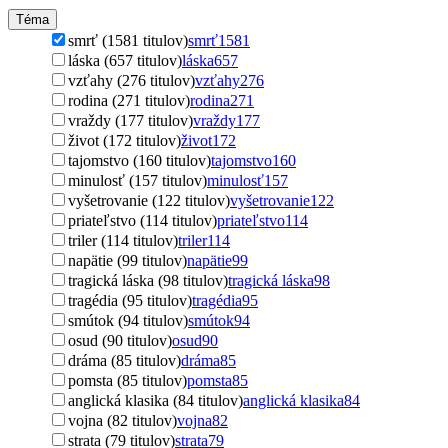
Téma
smrť (1581 titulov)
smrť
1581
láska (657 titulov)
láska
657
vzťahy (276 titulov)
vzťahy
276
rodina (271 titulov)
rodina
271
vraždy (177 titulov)
vraždy
177
život (172 titulov)
život
172
tajomstvo (160 titulov)
tajomstvo
160
minulosť (157 titulov)
minulosť
157
vyšetrovanie (122 titulov)
vyšetrovanie
122
priateľstvo (114 titulov)
priateľstvo
114
triler (114 titulov)
triler
114
napätie (99 titulov)
napätie
99
tragická láska (98 titulov)
tragická láska
98
tragédia (95 titulov)
tragédia
95
smútok (94 titulov)
smútok
94
osud (90 titulov)
osud
90
dráma (85 titulov)
dráma
85
pomsta (85 titulov)
pomsta
85
anglická klasika (84 titulov)
anglická klasika
84
vojna (82 titulov)
vojna
82
strata (79 titulov)
strata
79