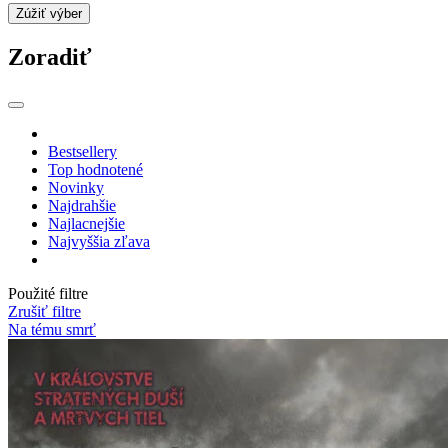
Zúžiť výber
Zoradiť
Bestsellery
Top hodnotené
Novinky
Najdrahšie
Najlacnejšie
Najvyššia zľava
Použité filtre
Zrušiť filtre
Na tému smrť