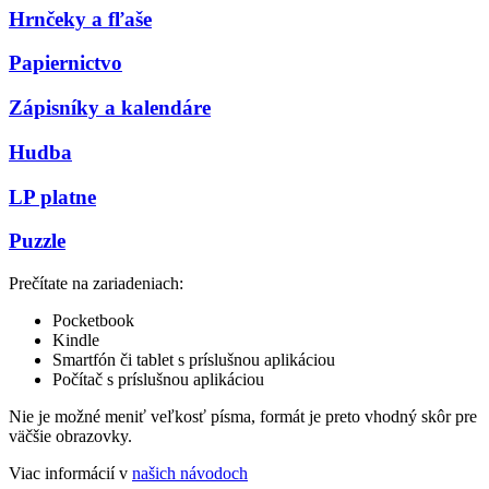
Hrnčeky a fľaše
Papiernictvo
Zápisníky a kalendáre
Hudba
LP platne
Puzzle
Prečítate na zariadeniach:
Pocketbook
Kindle
Smartfón či tablet s príslušnou aplikáciou
Počítač s príslušnou aplikáciou
Nie je možné meniť veľkosť písma, formát je preto vhodný skôr pre
väčšie obrazovky.
Viac informácií v
našich návodoch