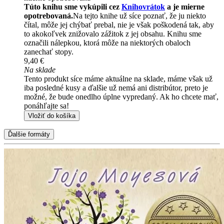
Túto knihu sme vykúpili cez
Knihovrátok
a je mierne
opotrebovaná.
Na tejto knihe už síce poznať, že ju niekto
čítal, môže jej chýbať prebal, nie je však poškodená tak, aby
to akokoľvek znižovalo zážitok z jej obsahu. Knihu sme
označili nálepkou, ktorá môže na niektorých obaloch
zanechať stopy.
9,40 €
Na sklade
Tento produkt síce máme aktuálne na sklade, máme však už
iba posledné kusy a ďalšie už nemá ani distribútor, preto je
možné, že bude onedlho úplne vypredaný. Ak ho chcete mať,
ponáhľajte sa!
Vložiť do košíka
Ďalšie formáty