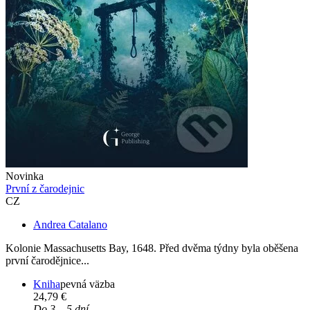
Novinka
První z čarodejnic
CZ
Andrea Catalano
Kolonie Massachusetts Bay, 1648. Před dvěma týdny byla oběšena
první čarodějnice...
Kniha
pevná väzba
24,79 €
Do 3 – 5 dní