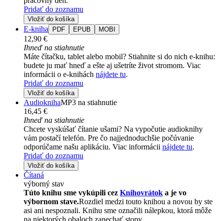
pracovný deň.
Pridať do zoznamu
Vložiť do košíka
E-kniha
PDF
EPUB
MOBI
12,90 €
Ihneď na stiahnutie
Máte čítačku, tablet alebo mobil? Stiahnite si do nich e-knihu:
budete ju mať hneď a ešte aj ušetríte život stromom. Viac
informácii o e-knihách
nájdete tu
.
Pridať do zoznamu
Vložiť do košíka
Audiokniha
MP3 na stiahnutie
16,45 €
Ihneď na stiahnutie
Chcete vyskúšať čítanie ušami? Na vypočutie audioknihy
vám postačí telefón. Pre čo najjednoduchšie počúvanie
odporúčame našu aplikáciu. Viac informácii
nájdete tu
.
Pridať do zoznamu
Vložiť do košíka
Čítaná
výborný stav
Túto knihu sme vykúpili cez
Knihovrátok
a je vo
výbornom stave.
Rozdiel medzi touto knihou a novou by ste
asi ani nespoznali. Knihu sme označili nálepkou, ktorá môže
na niektorých obaloch zanechať stopy.