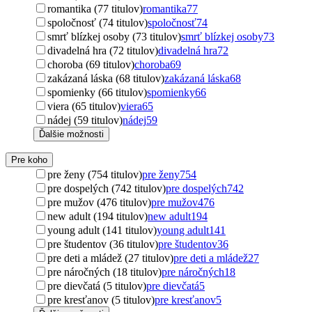
romantika (77 titulov)
romantika
77
spoločnosť (74 titulov)
spoločnosť
74
smrť blízkej osoby (73 titulov)
smrť blízkej osoby
73
divadelná hra (72 titulov)
divadelná hra
72
choroba (69 titulov)
choroba
69
zakázaná láska (68 titulov)
zakázaná láska
68
spomienky (66 titulov)
spomienky
66
viera (65 titulov)
viera
65
nádej (59 titulov)
nádej
59
Ďalšie možnosti
Pre koho
pre ženy (754 titulov)
pre ženy
754
pre dospelých (742 titulov)
pre dospelých
742
pre mužov (476 titulov)
pre mužov
476
new adult (194 titulov)
new adult
194
young adult (141 titulov)
young adult
141
pre študentov (36 titulov)
pre študentov
36
pre deti a mládež (27 titulov)
pre deti a mládež
27
pre náročných (18 titulov)
pre náročných
18
pre dievčatá (5 titulov)
pre dievčatá
5
pre kresťanov (5 titulov)
pre kresťanov
5