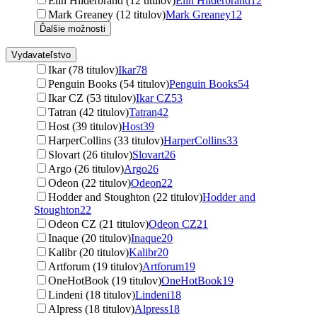
Elin Hilderbrand (12 titulov)
Elin Hilderbrand
12
Mark Greaney (12 titulov)
Mark Greaney
12
Ďalšie možnosti
Vydavateľstvo
Ikar (78 titulov)
Ikar
78
Penguin Books (54 titulov)
Penguin Books
54
Ikar CZ (53 titulov)
Ikar CZ
53
Tatran (42 titulov)
Tatran
42
Host (39 titulov)
Host
39
HarperCollins (33 titulov)
HarperCollins
33
Slovart (26 titulov)
Slovart
26
Argo (26 titulov)
Argo
26
Odeon (22 titulov)
Odeon
22
Hodder and Stoughton (22 titulov)
Hodder and
Stoughton
22
Odeon CZ (21 titulov)
Odeon CZ
21
Inaque (20 titulov)
Inaque
20
Kalibr (20 titulov)
Kalibr
20
Artforum (19 titulov)
Artforum
19
OneHotBook (19 titulov)
OneHotBook
19
Lindeni (18 titulov)
Lindeni
18
Alpress (18 titulov)
Alpress
18