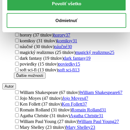
Povoliť všetko
Podžáner
thrillery (118 titulov)
thrillery
118
fantasy (98 titulov)
fantasy
98
Odmietnuť
detektívky (95 titulov)
detektívky
95
sci-fi (43 titulov)
sci-fi
43
horory (37 titulov)
horory
37
komiksy (31 titulov)
komiksy
31
náučné (30 titulov)
náučné
30
magický realizmus (25 titulov)
magický realizmus
25
dark fantasy (19 titulov)
dark fantasy
19
poviedky (15 titulov)
poviedky
15
soft sci-fi (13 titulov)
soft sci-fi
13
Ďalšie možnosti
Autor
William Shakespeare (67 titulov)
William Shakespeare
67
Jojo Moyes (47 titulov)
Jojo Moyes
47
Ken Follett (37 titulov)
Ken Follett
37
Romain Rolland (31 titulov)
Romain Rolland
31
Agatha Christie (31 titulov)
Agatha Christie
31
William Paul Young (27 titulov)
William Paul Young
27
Mary Shelley (23 titulov)
Mary Shelley
23