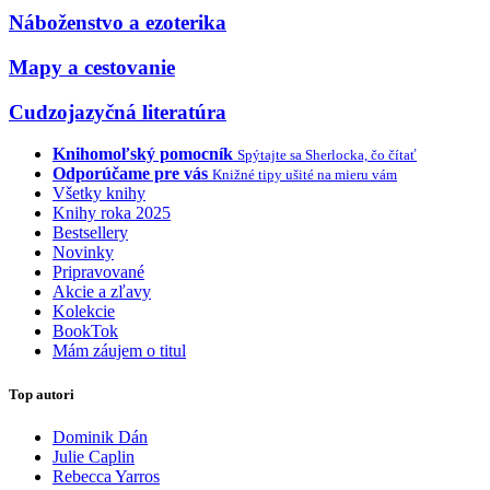
Náboženstvo a ezoterika
Mapy a cestovanie
Cudzojazyčná literatúra
Knihomoľský pomocník
Spýtajte sa Sherlocka, čo čítať
Odporúčame pre vás
Knižné tipy ušité na mieru vám
Všetky knihy
Knihy roka 2025
Bestsellery
Novinky
Pripravované
Akcie a zľavy
Kolekcie
BookTok
Mám záujem o titul
Top autori
Dominik Dán
Julie Caplin
Rebecca Yarros