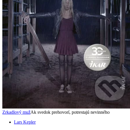
Zrkadlový muž
Ak svedok prehovorí, potrestajú nevinného
Lars Kepler