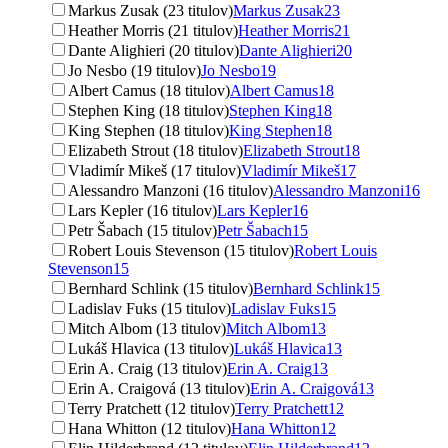
Markus Zusak (23 titulov)
Markus Zusak
23
Heather Morris (21 titulov)
Heather Morris
21
Dante Alighieri (20 titulov)
Dante Alighieri
20
Jo Nesbo (19 titulov)
Jo Nesbo
19
Albert Camus (18 titulov)
Albert Camus
18
Stephen King (18 titulov)
Stephen King
18
King Stephen (18 titulov)
King Stephen
18
Elizabeth Strout (18 titulov)
Elizabeth Strout
18
Vladimír Mikeš (17 titulov)
Vladimír Mikeš
17
Alessandro Manzoni (16 titulov)
Alessandro Manzoni
16
Lars Kepler (16 titulov)
Lars Kepler
16
Petr Šabach (15 titulov)
Petr Šabach
15
Robert Louis Stevenson (15 titulov)
Robert Louis
Stevenson
15
Bernhard Schlink (15 titulov)
Bernhard Schlink
15
Ladislav Fuks (15 titulov)
Ladislav Fuks
15
Mitch Albom (13 titulov)
Mitch Albom
13
Lukáš Hlavica (13 titulov)
Lukáš Hlavica
13
Erin A. Craig (13 titulov)
Erin A. Craig
13
Erin A. Craigová (13 titulov)
Erin A. Craigová
13
Terry Pratchett (12 titulov)
Terry Pratchett
12
Hana Whitton (12 titulov)
Hana Whitton
12