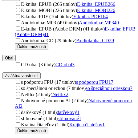
E-kniha: EPUB (266 titulov)
E-kniha: EPUB
266
E-kniha: MOBI (226 titulov)
E-kniha: MOBI
226
E-kniha: PDF (164 titulov)
E-kniha: PDF
164
Audiokniha: MP3 (49 titulov)
Audiokniha: MP3
49
E-kniha: EPUB (Adobe DRM) (41 titulov)
E-kniha: EPUB
(Adobe DRM)
41
Audiokniha: CD (29 titulov)
Audiokniha: CD
29
Ďalšie možnosti
Obal
CD obal (3 tituly)
CD obal
3
Zvláštna vlastnosť
s podporou FPU (17 titulov)
s podporou FPU
17
so špeciálnou oriezkou (7 titulov)
so špeciálnou oriezkou
7
Netflix (2 tituly)
Netflix
2
Nahovorené pomocou AI (2 tituly)
Nahovorené pomocou
AI
2
darčekový (1 titul)
darčekový
1
sfilmované (1 titul)
sfilmované
1
Krajina čitateľov (1 titul)
Krajina čitateľov
1
Ďalšie možnosti