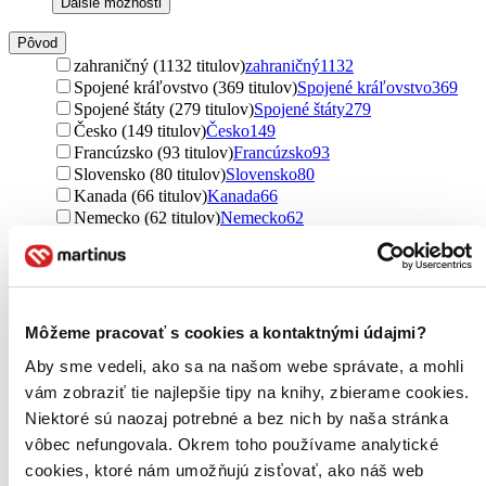
Ďalšie možnosti
Pôvod
zahraničný (1132 titulov)
zahraničný
1132
Spojené kráľovstvo (369 titulov)
Spojené kráľovstvo
369
Spojené štáty (279 titulov)
Spojené štáty
279
Česko (149 titulov)
Česko
149
Francúzsko (93 titulov)
Francúzsko
93
Slovensko (80 titulov)
Slovensko
80
Kanada (66 titulov)
Kanada
66
Nemecko (62 titulov)
Nemecko
62
Taliansko (58 titulov)
Taliansko
58
severský (52 titulov)
severský
52
Austrália (40 titulov)
Austrália
40
Írsko (30 titulov)
Írsko
30
Nórsko (27 titulov)
Nórsko
27
Môžeme pracovať s cookies a kontaktnými údajmi?
Nový Zéland (23 titulov)
Nový Zéland
23
Aby sme vedeli, ako sa na našom webe správate, a mohli
Švédsko (17 titulov)
Švédsko
17
Izrael (14 titulov)
Izrael
14
vám zobraziť tie najlepšie tipy na knihy, zbierame cookies.
Irán (13 titulov)
Irán
13
Niektoré sú naozaj potrebné a bez nich by naša stránka
Rusko (13 titulov)
Rusko
13
vôbec nefungovala. Okrem toho používame analytické
Arménsko (11 titulov)
Arménsko
11
cookies, ktoré nám umožňujú zisťovať, ako náš web
Čína (8 titulov)
Čína
8