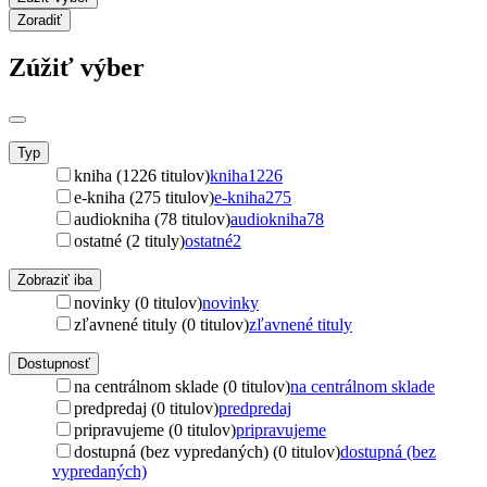
Zoradiť
Zúžiť výber
Typ
kniha (1226 titulov)
kniha
1226
e-kniha (275 titulov)
e-kniha
275
audiokniha (78 titulov)
audiokniha
78
ostatné (2 tituly)
ostatné
2
Zobraziť iba
novinky (0 titulov)
novinky
zľavnené tituly (0 titulov)
zľavnené tituly
Dostupnosť
na centrálnom sklade (0 titulov)
na centrálnom sklade
predpredaj (0 titulov)
predpredaj
pripravujeme (0 titulov)
pripravujeme
dostupná (bez vypredaných) (0 titulov)
dostupná (bez
vypredaných)