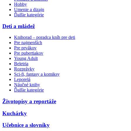
Hobby
Umenie a dizajn
Ďalšie kategórie
Deti a mládež
Knihorad – poradca kníh pre deti
Pre najmenších
Pre prvákov
Pre pubertiakov
Young Adult
Beletria
Rozprávky
Sci-fi, fantasy a komiksy
Leporelá
Náučné knihy
Ďalšie kategórie
Životopisy a reportáže
Kuchárky
Učebnice a slovníky