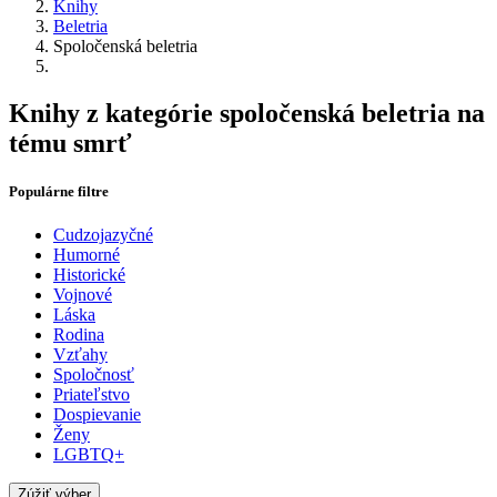
Knihy
Beletria
Spoločenská beletria
Knihy z kategórie spoločenská beletria na
tému smrť
Populárne filtre
Cudzojazyčné
Humorné
Historické
Vojnové
Láska
Rodina
Vzťahy
Spoločnosť
Priateľstvo
Dospievanie
Ženy
LGBTQ+
Zúžiť výber