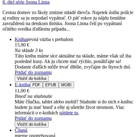
8. diel série
Joona Linna
Cestou domov zo školy zmizne mladé dievča. Napriek úsiliu polície
aj rodiny sa ju nepodarí vypátrať. O päť rokov ju nájdu brutálne
zavraždenú na detskom ihrisku. Joona Linna čelí po vypátraní
očitého svedka ďalšiemu prípadu...
Kniha
pevná väzba s prebalom
15,90 €
Na sklade 3 ks
Túto knihu máme síce aktuálne na sklade, máme však už iba
posledné kusy. Ak ju chcete mať rýchlo, ponáhľajte sa!
Dodanie ďalších môže trvať dlhšie, zvyčajne do štyroch dní.
Pridať do zoznamu
Vložiť do košíka
E-kniha
PDF
EPUB
MOBI
11,00 €
Ihneď na stiahnutie
Máte čítačku, tablet alebo mobil? Stiahnite si do nich e-knihu:
budete ju mať hneď a ešte aj ušetríte život stromom. Viac
informácii o e-knihách
nájdete tu
.
Pridať do zoznamu
Vložiť do košíka
Čítaná
mierne opotrebovaná