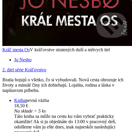
Kráľ mesta Os
V kráľovstve stratených duší a mŕtvych tiel
Jo Nesbo
2. diel série
Kráľovstvo
Bratia bojujú o všetko, čo si vybudovali. Nová cesta ohrozuje ich
životy a minulé činy ich dobiehajú. Lojalita, rodina a láska v
napínavom príbehu.
Kniha
pevná väzba
18,50 €
Na sklade > 5 ks
Táto kniha sa môže na cestu ku vám vybrať prakticky
okamžite! Ak si ju objednáte do 13:00 v pracovný deň,
odošleme vám ju ešte dnes, inak najneskôr nasledujúci