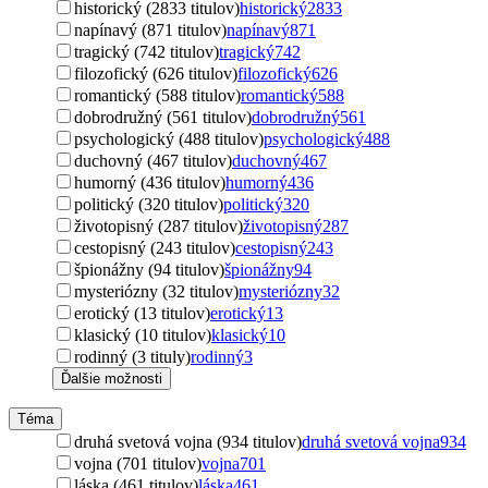
historický (2833 titulov)
historický
2833
napínavý (871 titulov)
napínavý
871
tragický (742 titulov)
tragický
742
filozofický (626 titulov)
filozofický
626
romantický (588 titulov)
romantický
588
dobrodružný (561 titulov)
dobrodružný
561
psychologický (488 titulov)
psychologický
488
duchovný (467 titulov)
duchovný
467
humorný (436 titulov)
humorný
436
politický (320 titulov)
politický
320
životopisný (287 titulov)
životopisný
287
cestopisný (243 titulov)
cestopisný
243
špionážny (94 titulov)
špionážny
94
mysteriózny (32 titulov)
mysteriózny
32
erotický (13 titulov)
erotický
13
klasický (10 titulov)
klasický
10
rodinný (3 tituly)
rodinný
3
Ďalšie možnosti
Téma
druhá svetová vojna (934 titulov)
druhá svetová vojna
934
vojna (701 titulov)
vojna
701
láska (461 titulov)
láska
461