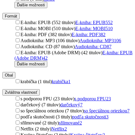
Ďalšie možnosti
Formát
E-kniha: EPUB (552 titulov)
E-kniha: EPUB
552
E-kniha: MOBI (510 titulov)
E-kniha: MOBI
510
E-kniha: PDF (382 titulov)
E-kniha: PDF
382
Audiokniha: MP3 (106 titulov)
Audiokniha: MP3
106
Audiokniha: CD (87 titulov)
Audiokniha: CD
87
E-kniha: EPUB (Adobe DRM) (42 titulov)
E-kniha: EPUB
(Adobe DRM)
42
Ďalšie možnosti
Obal
krabička (1 titul)
krabička
1
Zvláštna vlastnosť
s podporou FPU (23 titulov)
s podporou FPU
23
darčekový (7 titulov)
darčekový
7
so špeciálnou oriezkou (7 titulov)
so špeciálnou oriezkou
7
podľa skutočnosti (3 tituly)
podľa skutočnosti
3
sfilmované (2 tituly)
sfilmované
2
Netflix (2 tituly)
Netflix
2
Krajina čitateľov (2 tituly)
Krajina čitateľov
2