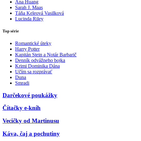
Ana Huang
Sarah J. Maas
Táňa Keleová Vasilková
Lucinda Riley
Top série
Romantické úteky
Harry Potter
Kapitán Stein a Notár Barbarič
Denník odvážneho bojka
Krimi Dominika Dána
Učím sa rozprávať
Duna
Smradi
Darčekové poukážky
Čítačky e-kníh
Vecičky od Martinusu
Káva, čaj a pochutiny