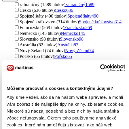
zahraničný (1589 titulov)
zahraničný
1589
Česko (636 titulov)
Česko
636
Spojené štáty (490 titulov)
Spojené štáty
490
Spojené kráľovstvo (314 titulov)
Spojené kráľovstvo
314
Francúzsko (269 titulov)
Francúzsko
269
Nemecko (145 titulov)
Nemecko
145
Slovensko (98 titulov)
Slovensko
98
Austrália (82 titulov)
Austrália
82
Nový Zéland (74 titulov)
Nový Zéland
74
Poľsko (65 titulov)
Poľsko
65
Rusko (43 titulov)
Rusko
43
Španielsko (37 titulov)
Španielsko
37
Ukrajina (36 titulov)
Ukrajina
36
Taliansko (29 titulov)
Taliansko
29
Írsko (23 titulov)
Írsko
23
Môžeme pracovať s cookies a kontaktnými údajmi?
Grécko (22 titulov)
Grécko
22
Rakúsko (20 titulov)
Rakúsko
20
Aby sme vedeli, ako sa na našom webe správate, a mohli
severský (19 titulov)
severský
19
vám zobraziť tie najlepšie tipy na knihy, zbierame cookies.
Fínsko (11 titulov)
Fínsko
11
Niektoré sú naozaj potrebné a bez nich by naša stránka
Nigéria (11 titulov)
Nigéria
11
vôbec nefungovala. Okrem toho používame analytické
Holandsko (10 titulov)
Holandsko
10
cookies, ktoré nám umožňujú zisťovať, ako náš web
Nórsko (8 titulov)
Nórsko
8