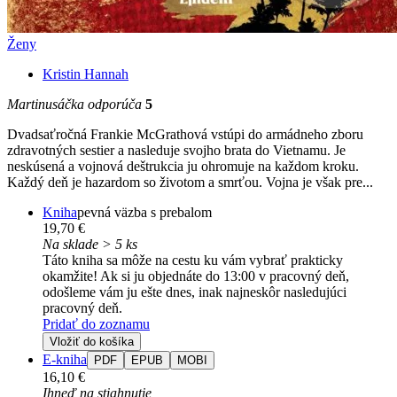
Ženy
Kristin Hannah
Martinusáčka odporúča
5
Dvadsaťročná Frankie McGrathová vstúpi do armádneho zboru
zdravotných sestier a nasleduje svojho brata do Vietnamu. Je
neskúsená a vojnová deštrukcia ju ohromuje na každom kroku.
Každý deň je hazardom so životom a smrťou. Vojna je však pre...
Kniha
pevná väzba s prebalom
19,70 €
Na sklade > 5 ks
Táto kniha sa môže na cestu ku vám vybrať prakticky
okamžite! Ak si ju objednáte do 13:00 v pracovný deň,
odošleme vám ju ešte dnes, inak najneskôr nasledujúci
pracovný deň.
Pridať do zoznamu
Vložiť do košíka
E-kniha
PDF
EPUB
MOBI
16,10 €
Ihneď na stiahnutie