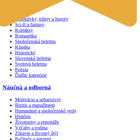
Beletria
Detektívky, trilery a horory
Sci-fi a fantasy
Komiksy
Romantika
Spoločenská beletria
Klasika
Historické
Slovenská beletria
Svetová beletria
Poézia
Ďalšie kategórie
Náučná a odborná
Motivácia a sebarozvoj
Biznis a manažment
Humanitné a spoločenské vedy
História
Životopisy a reportáže
Vzťahy a rodina
Zdravie a životný štýl
Počítače a internet