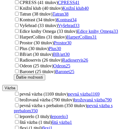
CPRESS (41 titulov)
CPRESS
41
Knižní klub (40 titulov)
Knižní klub
40
Tatran (38 titulov)
Tatran
38
Kontrast (34 titulov)
Kontrast
34
Vyšehrad (33 titulov)
Vyšehrad
33
Edice knihy Omega (33 titulov)
Edice knihy Omega
33
HarperCollins (31 titulov)
HarperCollins
31
Prostor (30 titulov)
Prostor
30
Plus (30 titulov)
Plus
30
BB/art (30 titulov)
BB/art
30
Radioservis (26 titulov)
Radioservis
26
Odeon (25 titulov)
Odeon
25
Baronet (25 titulov)
Baronet
25
Ďalšie možnosti
Väzba
pevná väzba (1169 titulov)
pevná väzba
1169
brožovaná väzba (790 titulov)
brožovaná väzba
790
pevná väzba s prebalom (350 titulov)
pevná väzba s
prebalom
350
leporelo (3 tituly)
leporelo
3
šitá väzba (1 titul)
šitá väzba
1
flexi (1 titul)
flexi
1