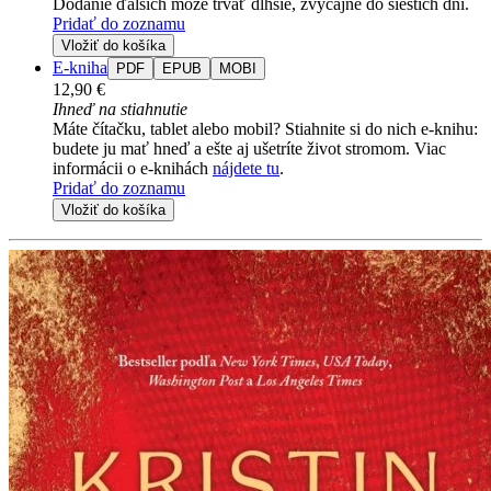
Dodanie ďalších môže trvať dlhšie, zvyčajne do šiestich dní.
Pridať do zoznamu
Vložiť do košíka
E-kniha
PDF
EPUB
MOBI
12,90 €
Ihneď na stiahnutie
Máte čítačku, tablet alebo mobil? Stiahnite si do nich e-knihu:
budete ju mať hneď a ešte aj ušetríte život stromom. Viac
informácii o e-knihách
nájdete tu
.
Pridať do zoznamu
Vložiť do košíka