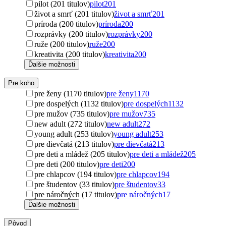
pilot (201 titulov)
pilot
201
život a smrť (201 titulov)
život a smrť
201
príroda (200 titulov)
príroda
200
rozprávky (200 titulov)
rozprávky
200
ruže (200 titulov)
ruže
200
kreativita (200 titulov)
kreativita
200
Ďalšie možnosti
Pre koho
pre ženy (1170 titulov)
pre ženy
1170
pre dospelých (1132 titulov)
pre dospelých
1132
pre mužov (735 titulov)
pre mužov
735
new adult (272 titulov)
new adult
272
young adult (253 titulov)
young adult
253
pre dievčatá (213 titulov)
pre dievčatá
213
pre deti a mládež (205 titulov)
pre deti a mládež
205
pre deti (200 titulov)
pre deti
200
pre chlapcov (194 titulov)
pre chlapcov
194
pre študentov (33 titulov)
pre študentov
33
pre náročných (17 titulov)
pre náročných
17
Ďalšie možnosti
Pôvod