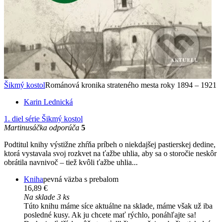
Šikmý kostol
Románová kronika strateného mesta roky 1894 – 1921
Karin Lednická
1. diel série
Šikmý kostol
Martinusáčka odporúča
5
Podtitul knihy výstižne zhŕňa príbeh o niekdajšej pastierskej dedine,
ktorá vystavala svoj rozkvet na ťažbe uhlia, aby sa o storočie neskôr
obrátila navnivoč – tiež kvôli ťažbe uhlia...
Kniha
pevná väzba s prebalom
16,89 €
Na sklade 3 ks
Túto knihu máme síce aktuálne na sklade, máme však už iba
posledné kusy. Ak ju chcete mať rýchlo, ponáhľajte sa!