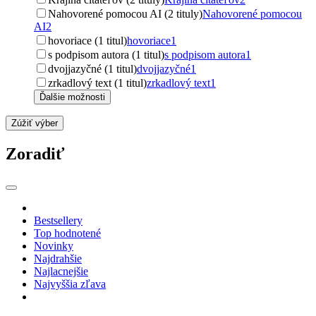
Nahovorené pomocou AI (2 tituly)
Nahovorené pomocou
AI
2
hovoriace (1 titul)
hovoriace
1
s podpisom autora (1 titul)
s podpisom autora
1
dvojjazyčné (1 titul)
dvojjazyčné
1
zrkadlový text (1 titul)
zrkadlový text
1
Ďalšie možnosti
Zúžiť výber
Zoradiť
Bestsellery
Top hodnotené
Novinky
Najdrahšie
Najlacnejšie
Najvyššia zľava