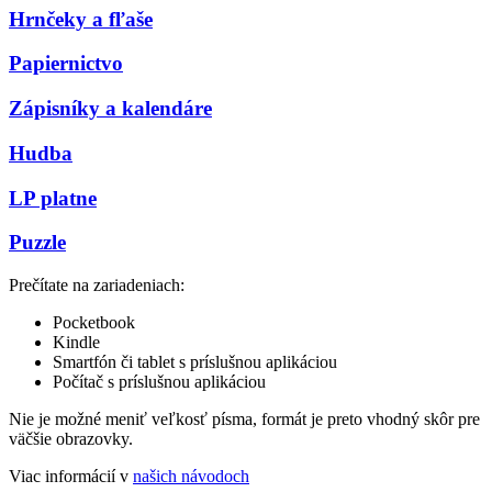
Hrnčeky a fľaše
Papiernictvo
Zápisníky a kalendáre
Hudba
LP platne
Puzzle
Prečítate na zariadeniach:
Pocketbook
Kindle
Smartfón či tablet s príslušnou aplikáciou
Počítač s príslušnou aplikáciou
Nie je možné meniť veľkosť písma, formát je preto vhodný skôr pre
väčšie obrazovky.
Viac informácií v
našich návodoch