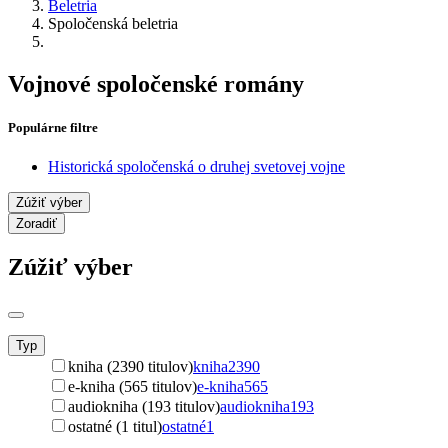
Beletria
Spoločenská beletria
Vojnové spoločenské romány
Populárne filtre
Historická spoločenská o druhej svetovej vojne
Zúžiť výber
Zoradiť
Zúžiť výber
Typ
kniha (2390 titulov)
kniha
2390
e-kniha (565 titulov)
e-kniha
565
audiokniha (193 titulov)
audiokniha
193
ostatné (1 titul)
ostatné
1