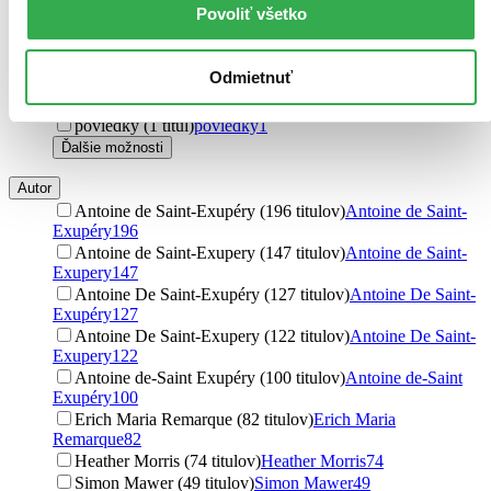
Povoliť všetko
rodinné (13 titulov)
rodinné
13
sci-fi (7 titulov)
sci-fi
7
horory (4 tituly)
horory
4
Odmietnuť
dark fantasy (4 tituly)
dark fantasy
4
high fantasy (4 tituly)
high fantasy
4
poviedky (1 titul)
poviedky
1
Ďalšie možnosti
Autor
Antoine de Saint-Exupéry (196 titulov)
Antoine de Saint-
Exupéry
196
Antoine de Saint-Exupery (147 titulov)
Antoine de Saint-
Exupery
147
Antoine De Saint-Exupéry (127 titulov)
Antoine De Saint-
Exupéry
127
Antoine De Saint-Exupery (122 titulov)
Antoine De Saint-
Exupery
122
Antoine de-Saint Exupéry (100 titulov)
Antoine de-Saint
Exupéry
100
Erich Maria Remarque (82 titulov)
Erich Maria
Remarque
82
Heather Morris (74 titulov)
Heather Morris
74
Simon Mawer (49 titulov)
Simon Mawer
49