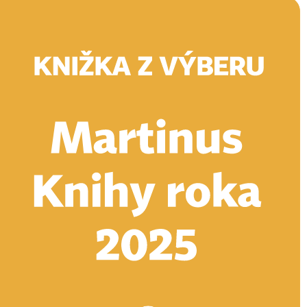
Doručenie
Kníhkupectvá
Knihovrátok
Poukážky
Knižný blog
Kontakt
E-knihy
Audioknihy
Hry
Filmy
Knihy
Doplnky
Vyhľadávanie
Prihlásiť
Vyhľadávanie
Knihy
E-knihy
Audioknihy
Hry
Filmy
Doplnky