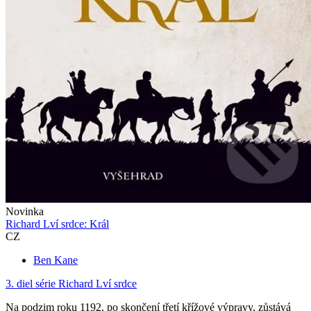
Novinka
Richard Lví srdce: Král
CZ
Ben Kane
3. diel série
Richard Lví srdce
Na podzim roku 1192, po skončení třetí křížové výpravy, zůstává