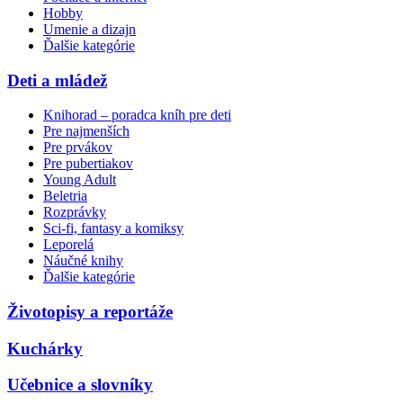
Hobby
Umenie a dizajn
Ďalšie kategórie
Deti a mládež
Knihorad – poradca kníh pre deti
Pre najmenších
Pre prvákov
Pre pubertiakov
Young Adult
Beletria
Rozprávky
Sci-fi, fantasy a komiksy
Leporelá
Náučné knihy
Ďalšie kategórie
Životopisy a reportáže
Kuchárky
Učebnice a slovníky