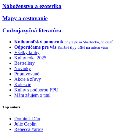
Náboženstvo a ezoterika
Mapy a cestovanie
Cudzojazyčná literatúra
Knihomoľský pomocník
Spýtajte sa Sherlocka, čo čítať
Odporúčame pre vás
Knižné tipy ušité na mieru vám
Všetky knihy
Knihy roka 2025
Bestsellery
Novinky
Pripravované
Akcie a zľavy
Kolekcie
Knihy s podporou FPU
Mám záujem o titul
Top autori
Dominik Dán
Julie Caplin
Rebecca Yarros