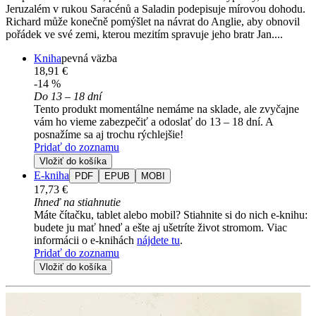
Jeruzalém v rukou Saracénů a Saladin podepisuje mírovou dohodu.
Richard může konečně pomýšlet na návrat do Anglie, aby obnovil
pořádek ve své zemi, kterou mezitím spravuje jeho bratr Jan....
Kniha
pevná väzba
18,91 €
-14 %
Do 13 – 18 dní
Tento produkt momentálne nemáme na sklade, ale zvyčajne
vám ho vieme zabezpečiť a odoslať do 13 – 18 dní. A
posnažíme sa aj trochu rýchlejšie!
Pridať do zoznamu
Vložiť do košíka
E-kniha
PDF
EPUB
MOBI
17,73 €
Ihneď na stiahnutie
Máte čítačku, tablet alebo mobil? Stiahnite si do nich e-knihu:
budete ju mať hneď a ešte aj ušetríte život stromom. Viac
informácii o e-knihách
nájdete tu
.
Pridať do zoznamu
Vložiť do košíka