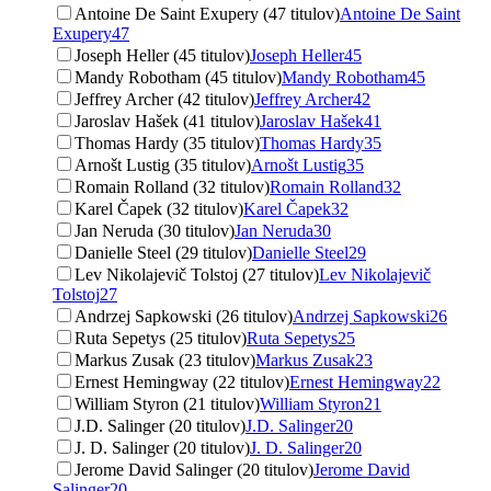
Antoine De Saint Exupery (47 titulov)
Antoine De Saint
Exupery
47
Joseph Heller (45 titulov)
Joseph Heller
45
Mandy Robotham (45 titulov)
Mandy Robotham
45
Jeffrey Archer (42 titulov)
Jeffrey Archer
42
Jaroslav Hašek (41 titulov)
Jaroslav Hašek
41
Thomas Hardy (35 titulov)
Thomas Hardy
35
Arnošt Lustig (35 titulov)
Arnošt Lustig
35
Romain Rolland (32 titulov)
Romain Rolland
32
Karel Čapek (32 titulov)
Karel Čapek
32
Jan Neruda (30 titulov)
Jan Neruda
30
Danielle Steel (29 titulov)
Danielle Steel
29
Lev Nikolajevič Tolstoj (27 titulov)
Lev Nikolajevič
Tolstoj
27
Andrzej Sapkowski (26 titulov)
Andrzej Sapkowski
26
Ruta Sepetys (25 titulov)
Ruta Sepetys
25
Markus Zusak (23 titulov)
Markus Zusak
23
Ernest Hemingway (22 titulov)
Ernest Hemingway
22
William Styron (21 titulov)
William Styron
21
J.D. Salinger (20 titulov)
J.D. Salinger
20
J. D. Salinger (20 titulov)
J. D. Salinger
20
Jerome David Salinger (20 titulov)
Jerome David
Salinger
20