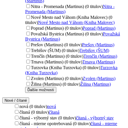
(Martinus)
Nitra - Promenada (Martinus) (0 titulov)
Nitra -
Promenada (Martinus)
Nové Mesto nad Váhom (Kniha Malovec) (0
titulov)
Nové Mesto nad Váhom (Kniha Malovec)
Poprad (Martinus) (0 titulov)
Poprad (Martinus)
Považská Bystrica (Martinus) (0 titulov)
Považská
Bystrica (Martinus)
Prešov (Martinus) (0 titulov)
Prešov (Martinus)
Trebišov (ŠUM) (0 titulov)
Trebišov (ŠUM)
Trenčín (Martinus) (0 titulov)
Trenčín (Martinus)
Trnava (Martinus) (0 titulov)
Trnava (Martinus)
Turzovka (Kniha Turzovka) (0 titulov)
Turzovka
(Kniha Turzovka)
Zvolen (Martinus) (0 titulov)
Zvolen (Martinus)
Žilina (Martinus) (0 titulov)
Žilina (Martinus)
Ďalšie možnosti
Nové / čítané
nová (0 titulov)
nová
čítaná (0 titulov)
čítaná
čítaná - výborný stav (0 titulov)
čítaná - výborný stav
čítaná - mierne opotrebovaná (0 titulov)
čítaná - mierne