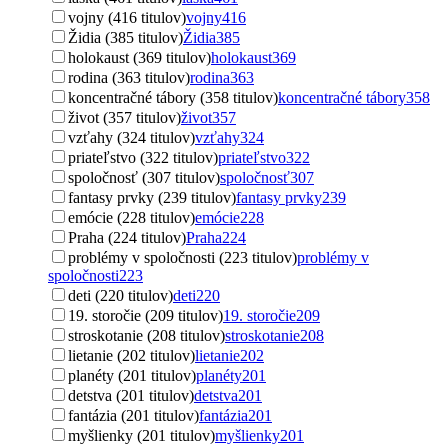
vojny (416 titulov)
vojny
416
Židia (385 titulov)
Židia
385
holokaust (369 titulov)
holokaust
369
rodina (363 titulov)
rodina
363
koncentračné tábory (358 titulov)
koncentračné tábory
358
život (357 titulov)
život
357
vzťahy (324 titulov)
vzťahy
324
priateľstvo (322 titulov)
priateľstvo
322
spoločnosť (307 titulov)
spoločnosť
307
fantasy prvky (239 titulov)
fantasy prvky
239
emócie (228 titulov)
emócie
228
Praha (224 titulov)
Praha
224
problémy v spoločnosti (223 titulov)
problémy v
spoločnosti
223
deti (220 titulov)
deti
220
19. storočie (209 titulov)
19. storočie
209
stroskotanie (208 titulov)
stroskotanie
208
lietanie (202 titulov)
lietanie
202
planéty (201 titulov)
planéty
201
detstva (201 titulov)
detstva
201
fantázia (201 titulov)
fantázia
201
myšlienky (201 titulov)
myšlienky
201