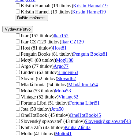
Kristin Hannah (19 titulov)
Kristin Hannah
19
Kristin Harmel (19 titulov)
Kristin Harmel
19
Ďalšie možnosti
Vydavateľstvo
Ikar (152 titulov)
Ikar
152
Ikar CZ (129 titulov)
Ikar CZ
129
Host (81 titulov)
Host
81
Penguin Books (81 titulov)
Penguin Books
81
Motýľ (80 titulov)
Motýľ
80
Argo (77 titulov)
Argo
77
Lindeni (63 titulov)
Lindeni
63
Slovart (62 titulov)
Slovart
62
Mladá fronta (54 titulov)
Mladá fronta
54
Moba (53 titulov)
Moba
53
Vintage (52 titulov)
Vintage
52
Fortuna Libri (51 titulov)
Fortuna Libri
51
Jota (50 titulov)
Jota
50
OneHotBook (45 titulov)
OneHotBook
45
Slovenský spisovateľ (43 titulov)
Slovenský spisovateľ
43
Kniha Zlín (43 titulov)
Kniha Zlín
43
Motto (41 titulov)
Motto
41