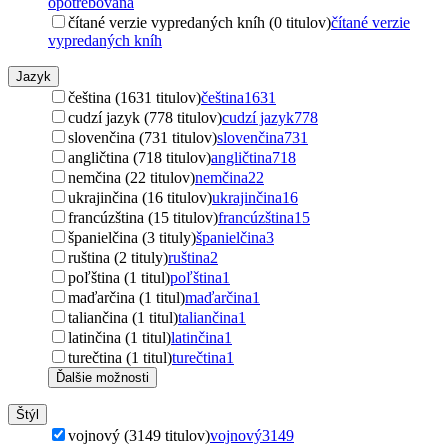
opotrebovaná
čítané verzie vypredaných kníh (0 titulov)
čítané verzie
vypredaných kníh
Jazyk
čeština (1631 titulov)
čeština
1631
cudzí jazyk (778 titulov)
cudzí jazyk
778
slovenčina (731 titulov)
slovenčina
731
angličtina (718 titulov)
angličtina
718
nemčina (22 titulov)
nemčina
22
ukrajinčina (16 titulov)
ukrajinčina
16
francúzština (15 titulov)
francúzština
15
španielčina (3 tituly)
španielčina
3
ruština (2 tituly)
ruština
2
poľština (1 titul)
poľština
1
maďarčina (1 titul)
maďarčina
1
taliančina (1 titul)
taliančina
1
latinčina (1 titul)
latinčina
1
turečtina (1 titul)
turečtina
1
Ďalšie možnosti
Štýl
vojnový (3149 titulov)
vojnový
3149