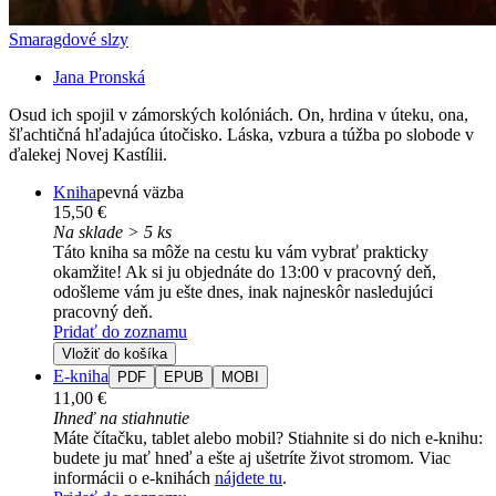
Smaragdové slzy
Jana Pronská
Osud ich spojil v zámorských kolóniách. On, hrdina v úteku, ona,
šľachtičná hľadajúca útočisko. Láska, vzbura a túžba po slobode v
ďalekej Novej Kastílii.
Kniha
pevná väzba
15,50 €
Na sklade > 5 ks
Táto kniha sa môže na cestu ku vám vybrať prakticky
okamžite! Ak si ju objednáte do 13:00 v pracovný deň,
odošleme vám ju ešte dnes, inak najneskôr nasledujúci
pracovný deň.
Pridať do zoznamu
Vložiť do košíka
E-kniha
PDF
EPUB
MOBI
11,00 €
Ihneď na stiahnutie
Máte čítačku, tablet alebo mobil? Stiahnite si do nich e-knihu:
budete ju mať hneď a ešte aj ušetríte život stromom. Viac
informácii o e-knihách
nájdete tu
.