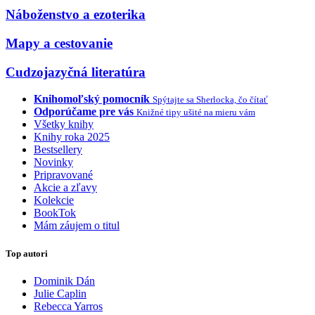
Náboženstvo a ezoterika
Mapy a cestovanie
Cudzojazyčná literatúra
Knihomoľský pomocník
Spýtajte sa Sherlocka, čo čítať
Odporúčame pre vás
Knižné tipy ušité na mieru vám
Všetky knihy
Knihy roka 2025
Bestsellery
Novinky
Pripravované
Akcie a zľavy
Kolekcie
BookTok
Mám záujem o titul
Top autori
Dominik Dán
Julie Caplin
Rebecca Yarros