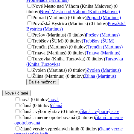
Promenada (Martinus)
Nové Mesto nad Váhom (Kniha Malovec) (0
titulov)
Nové Mesto nad Váhom (Kniha Malovec)
Poprad (Martinus) (0 titulov)
Poprad (Martinus)
Považská Bystrica (Martinus) (0 titulov)
Považská
Bystrica (Martinus)
Prešov (Martinus) (0 titulov)
Prešov (Martinus)
Trebišov (ŠUM) (0 titulov)
Trebišov (ŠUM)
Trenčín (Martinus) (0 titulov)
Trenčín (Martinus)
Trnava (Martinus) (0 titulov)
Trnava (Martinus)
Turzovka (Kniha Turzovka) (0 titulov)
Turzovka
(Kniha Turzovka)
Zvolen (Martinus) (0 titulov)
Zvolen (Martinus)
Žilina (Martinus) (0 titulov)
Žilina (Martinus)
Ďalšie možnosti
Nové / čítané
nová (0 titulov)
nová
čítaná (0 titulov)
čítaná
čítaná - výborný stav (0 titulov)
čítaná - výborný stav
čítaná - mierne opotrebovaná (0 titulov)
čítaná - mierne
opotrebovaná
čítané verzie vypredaných kníh (0 titulov)
čítané verzie