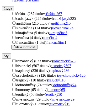
vypredaných kníh
Jazyk
čeština (267 titulov)
čeština
267
cudzí jazyk (225 titulov)
cudzí jazyk
225
angličtina (215 titulov)
angličtina
215
slovenčina (174 titulov)
slovenčina
174
ukrajinčina (5 titulov)
ukrajinčina
5
nemčina (4 tituly)
nemčina
4
francúzština (1 titul)
francúzština
1
Ďalšie možnosti
Štýl
romantický (623 titulov)
romantický
623
historický (507 titulov)
historický
507
napínavý (236 titulov)
napínavý
236
psychologický (126 titulov)
psychologický
126
tragický (110 titulov)
tragický
110
dobrodružný (74 titulov)
dobrodružný
74
humorný (65 titulov)
humorný
65
erotický (50 titulov)
erotický
50
mysteriózny (29 titulov)
mysteriózny
29
filozofický (15 titulov)
filozofický
15