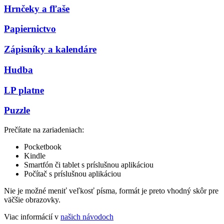
Hrnčeky a fľaše
Papiernictvo
Zápisníky a kalendáre
Hudba
LP platne
Puzzle
Prečítate na zariadeniach:
Pocketbook
Kindle
Smartfón či tablet s príslušnou aplikáciou
Počítač s príslušnou aplikáciou
Nie je možné meniť veľkosť písma, formát je preto vhodný skôr pre
väčšie obrazovky.
Viac informácií v
našich návodoch