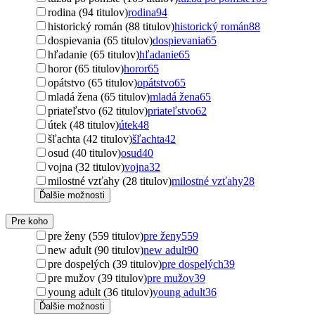
rodina (94 titulov)
rodina
94
historický román (88 titulov)
historický román
88
dospievania (65 titulov)
dospievania
65
hľadanie (65 titulov)
hľadanie
65
horor (65 titulov)
horor
65
opátstvo (65 titulov)
opátstvo
65
mladá žena (65 titulov)
mladá žena
65
priateľstvo (62 titulov)
priateľstvo
62
útek (48 titulov)
útek
48
šľachta (42 titulov)
šľachta
42
osud (40 titulov)
osud
40
vojna (32 titulov)
vojna
32
milostné vzťahy (28 titulov)
milostné vzťahy
28
Ďalšie možnosti
Pre koho
pre ženy (559 titulov)
pre ženy
559
new adult (90 titulov)
new adult
90
pre dospelých (39 titulov)
pre dospelých
39
pre mužov (39 titulov)
pre mužov
39
young adult (36 titulov)
young adult
36
Ďalšie možnosti