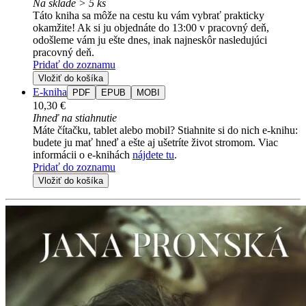
Na sklade > 5 ks
Táto kniha sa môže na cestu ku vám vybrať prakticky
okamžite! Ak si ju objednáte do 13:00 v pracovný deň,
odošleme vám ju ešte dnes, inak najneskôr nasledujúci
pracovný deň.
Pridať do zoznamu
Vložiť do košíka
E-kniha
PDF
EPUB
MOBI
10,30 €
Ihneď na stiahnutie
Máte čítačku, tablet alebo mobil? Stiahnite si do nich e-knihu:
budete ju mať hneď a ešte aj ušetríte život stromom. Viac
informácii o e-knihách
nájdete tu
.
Pridať do zoznamu
Vložiť do košíka