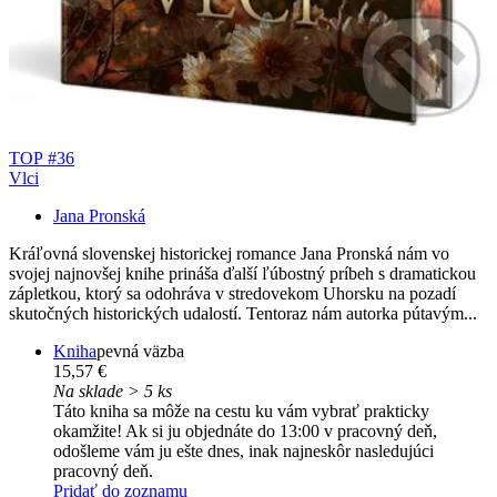
TOP #36
Vlci
Jana Pronská
Kráľovná slovenskej historickej romance Jana Pronská nám vo
svojej najnovšej knihe prináša ďalší ľúbostný príbeh s dramatickou
zápletkou, ktorý sa odohráva v stredovekom Uhorsku na pozadí
skutočných historických udalostí. Tentoraz nám autorka pútavým...
Kniha
pevná väzba
15,57 €
Na sklade > 5 ks
Táto kniha sa môže na cestu ku vám vybrať prakticky
okamžite! Ak si ju objednáte do 13:00 v pracovný deň,
odošleme vám ju ešte dnes, inak najneskôr nasledujúci
pracovný deň.
Pridať do zoznamu