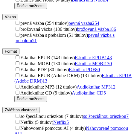
Ďalšie možnosti
Väzba
pevná väzba (254 titulov)
pevná väzba
254
brožovaná väzba (186 titulov)
brožovaná väzba
186
pevná väzba s prebalom (51 titulov)
pevná väzba s
prebalom
51
Formát
E-kniha: EPUB (143 titulov)
E-kniha: EPUB
143
E-kniha: MOBI (130 titulov)
E-kniha: MOBI
130
E-kniha: PDF (80 titulov)
E-kniha: PDF
80
E-kniha: EPUB (Adobe DRM) (13 titulov)
E-kniha: EPUB
(Adobe DRM)
13
Audiokniha: MP3 (12 titulov)
Audiokniha: MP3
12
Audiokniha: CD (5 titulov)
Audiokniha: CD
5
Ďalšie možnosti
Zvláštna vlastnosť
so špeciálnou oriezkou (7 titulov)
so špeciálnou oriezkou
7
Netflix (5 titulov)
Netflix
5
Nahovorené pomocou AI (4 tituly)
Nahovorené pomocou
AI
4