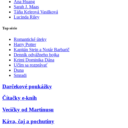
Ana Huang
Sarah J. Maas
Táňa Keleová Vasilková
Lucinda Riley
Top série
Romantické úteky
Harry Potter
Kapitán Stein a Notár Barbarič
Denník odvážneho bojka
Krimi Dominika Dána
Učím sa rozprávať
Duna
Smradi
Darčekové poukážky
Čítačky e-kníh
Vecičky od Martinusu
Káva, čaj a pochutiny