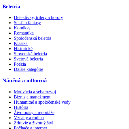
Beletria
Detektívky, trilery a horory
Sci-fi a fantasy
Komiksy
Romantika
Spoločenská beletria
Klasika
Historické
Slovenská beletria
Svetová beletria
Poézia
Ďalšie kategórie
Náučná a odborná
Motivácia a sebarozvoj
Biznis a manažment
Humanitné a spoločenské vedy
História
Životopisy a reportáže
Vzťahy a rodina
Zdravie a životný štýl
Počítače a internet