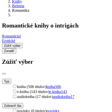
Knihy
Beletria
Romantika
Romantické knihy o intrigách
Romantické
Erotické
Zúžiť výber
Zoradiť
Zúžiť výber
Typ
kniha (506 titulov)
kniha
506
e-kniha (143 titulov)
e-kniha
143
audiokniha (17 titulov)
audiokniha
17
Zobraziť iba
novinky (0 titulov)
novinky