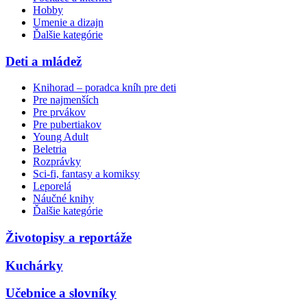
Hobby
Umenie a dizajn
Ďalšie kategórie
Deti a mládež
Knihorad – poradca kníh pre deti
Pre najmenších
Pre prvákov
Pre pubertiakov
Young Adult
Beletria
Rozprávky
Sci-fi, fantasy a komiksy
Leporelá
Náučné knihy
Ďalšie kategórie
Životopisy a reportáže
Kuchárky
Učebnice a slovníky