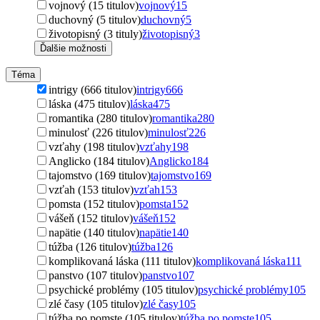
vojnový (15 titulov)
vojnový
15
duchovný (5 titulov)
duchovný
5
životopisný (3 tituly)
životopisný
3
Ďalšie možnosti
Téma
intrigy (666 titulov)
intrigy
666
láska (475 titulov)
láska
475
romantika (280 titulov)
romantika
280
minulosť (226 titulov)
minulosť
226
vzťahy (198 titulov)
vzťahy
198
Anglicko (184 titulov)
Anglicko
184
tajomstvo (169 titulov)
tajomstvo
169
vzťah (153 titulov)
vzťah
153
pomsta (152 titulov)
pomsta
152
vášeň (152 titulov)
vášeň
152
napätie (140 titulov)
napätie
140
túžba (126 titulov)
túžba
126
komplikovaná láska (111 titulov)
komplikovaná láska
111
panstvo (107 titulov)
panstvo
107
psychické problémy (105 titulov)
psychické problémy
105
zlé časy (105 titulov)
zlé časy
105
túžba po pomste (105 titulov)
túžba po pomste
105