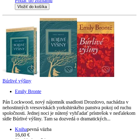
Pridať do zoznamu
Vložiť do košíka
Búrlivé výšiny
Emily Bronte
Pán Lockwood, nový nájomník usadlosti Drozdovo, nachádza v
nehostinných vresoviskách yorkshirského panstva pokoj od ruchu
spoločnosti. Jednej noci je nútený vyhľadať prístrešok v neďalekom
sídle Búrlivé výšiny. Tam sa dozvedá o dramatických...
Kniha
pevná väzba
16,60 €