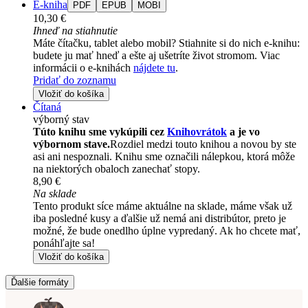
E-kniha
PDF
EPUB
MOBI
10,30 €
Ihneď na stiahnutie
Máte čítačku, tablet alebo mobil? Stiahnite si do nich e-knihu:
budete ju mať hneď a ešte aj ušetríte život stromom. Viac
informácii o e-knihách
nájdete tu
.
Pridať do zoznamu
Vložiť do košíka
Čítaná
výborný stav
Túto knihu sme vykúpili cez
Knihovrátok
a je vo
výbornom stave.
Rozdiel medzi touto knihou a novou by ste
asi ani nespoznali. Knihu sme označili nálepkou, ktorá môže
na niektorých obaloch zanechať stopy.
8,90 €
Na sklade
Tento produkt síce máme aktuálne na sklade, máme však už
iba posledné kusy a ďalšie už nemá ani distribútor, preto je
možné, že bude onedlho úplne vypredaný. Ak ho chcete mať,
ponáhľajte sa!
Vložiť do košíka
Ďalšie formáty