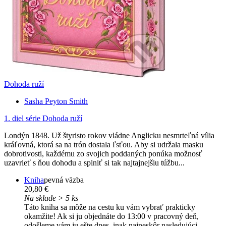
Dohoda ruží
Sasha Peyton Smith
1. diel série
Dohoda ruží
Londýn 1848. Už štyristo rokov vládne Anglicku nesmrteľná vília
kráľovná, ktorá sa na trón dostala ľsťou. Aby si udržala masku
dobrotivosti, každému zo svojich poddaných ponúka možnosť
uzavrieť s ňou dohodu a splniť si tak najtajnejšiu túžbu...
Kniha
pevná väzba
20,80 €
Na sklade > 5 ks
Táto kniha sa môže na cestu ku vám vybrať prakticky
okamžite! Ak si ju objednáte do 13:00 v pracovný deň,
odošleme vám ju ešte dnes, inak najneskôr nasledujúci