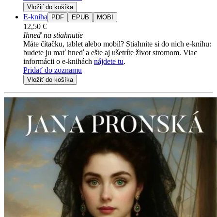
Vložiť do košíka
E-kniha
PDF
EPUB
MOBI
12,50 €
Ihneď na stiahnutie
Máte čítačku, tablet alebo mobil? Stiahnite si do nich e-knihu:
budete ju mať hneď a ešte aj ušetríte život stromom. Viac
informácii o e-knihách
nájdete tu
.
Pridať do zoznamu
Vložiť do košíka