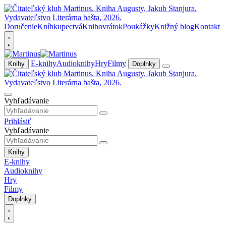
Doručenie
Kníhkupectvá
Knihovrátok
Poukážky
Knižný blog
Kontakt
E-knihy
Audioknihy
Hry
Filmy
Knihy
Doplnky
Vyhľadávanie
Prihlásiť
Vyhľadávanie
Knihy
E-knihy
Audioknihy
Hry
Filmy
Doplnky