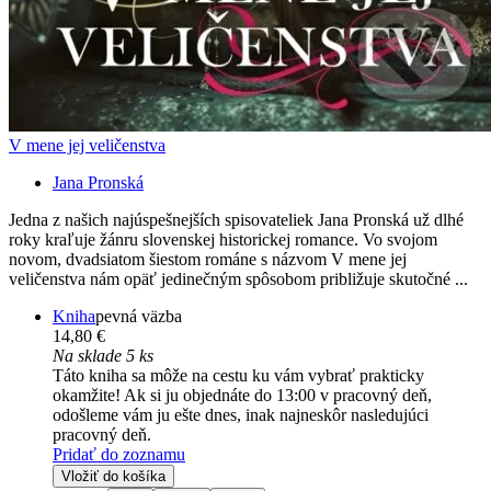
V mene jej veličenstva
Jana Pronská
Jedna z našich najúspešnejších spisovateliek Jana Pronská už dlhé
roky kraľuje žánru slovenskej historickej romance. Vo svojom
novom, dvadsiatom šiestom románe s názvom V mene jej
veličenstva nám opäť jedinečným spôsobom približuje skutočné ...
Kniha
pevná väzba
14,80 €
Na sklade 5 ks
Táto kniha sa môže na cestu ku vám vybrať prakticky
okamžite! Ak si ju objednáte do 13:00 v pracovný deň,
odošleme vám ju ešte dnes, inak najneskôr nasledujúci
pracovný deň.
Pridať do zoznamu
Vložiť do košíka