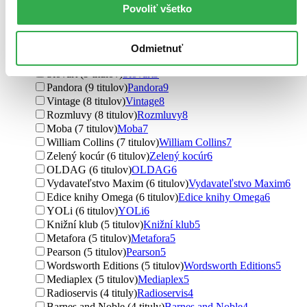
i527.net (14 titulov)
i527.net
14
Povoliť všetko
BB/art (14 titulov)
BB/art
14
MERIDIANO-press (12 titulov)
MERIDIANO-press
12
Jota (11 titulov)
Jota
11
Odmietnuť
Simon & Schuster (10 titulov)
Simon & Schuster
10
Slovart (9 titulov)
Slovart
9
Pandora (9 titulov)
Pandora
9
Vintage (8 titulov)
Vintage
8
Rozmluvy (8 titulov)
Rozmluvy
8
Moba (7 titulov)
Moba
7
William Collins (7 titulov)
William Collins
7
Zelený kocúr (6 titulov)
Zelený kocúr
6
OLDAG (6 titulov)
OLDAG
6
Vydavateľstvo Maxim (6 titulov)
Vydavateľstvo Maxim
6
Edice knihy Omega (6 titulov)
Edice knihy Omega
6
YOLi (6 titulov)
YOLi
6
Knižní klub (5 titulov)
Knižní klub
5
Metafora (5 titulov)
Metafora
5
Pearson (5 titulov)
Pearson
5
Wordsworth Editions (5 titulov)
Wordsworth Editions
5
Mediaplex (5 titulov)
Mediaplex
5
Radioservis (4 tituly)
Radioservis
4
Barnes and Noble (4 tituly)
Barnes and Noble
4