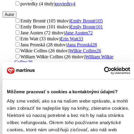
poviedky (4 tituly)
poviedky
4
Autor
Emily Brontë (105 titulov)
Emily Brontë
105
Emily Bronte (101 titulov)
Emily Bronte
101
Jane Austen (72 titulov)
Jane Austen
72
Erin Watt (33 titulov)
Erin Watt
33
Jana Pronská (28 titulov)
Jana Pronská
28
Wilkie Collins (26 titulov)
Wilkie Collins
26
William Wilkie Collins (26 titulov)
William Wilkie
Collins
26
Julia Quinn (20 titulov)
Julia Quinn
20
Diana Gabaldon (19 titulov)
Diana Gabaldon
19
Stendhal (15 titulov)
Stendhal
15
Hana Marie Körnerová (14 titulov)
Hana Marie
Körnerová
14
Môžeme pracovať s cookies a kontaktnými údajmi?
Philippa Gregory (13 titulov)
Philippa Gregory
13
Aby sme vedeli, ako sa na našom webe správate, a mohli
Hannah Grace (13 titulov)
Hannah Grace
13
vám zobraziť tie najlepšie tipy na knihy, zbierame cookies.
Jennifer Lynn Barnes (12 titulov)
Jennifer Lynn Barnes
12
Julie Klassen (10 titulov)
Julie Klassen
10
Niektoré sú naozaj potrebné a bez nich by naša stránka
Louise Bagshawe (8 titulov)
Louise Bagshawe
8
vôbec nefungovala. Okrem toho používame analytické
Katarína Gillerová (8 titulov)
Katarína Gillerová
8
cookies, ktoré nám umožňujú zisťovať, ako náš web
Cynthia Harrod-Eagles (8 titulov)
Cynthia Harrod-Eagles
8