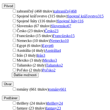
Pôvod
zahraničný (468 titulov)
zahraničný
468
Spojené kráľovstvo (315 titulov)
Spojené kráľovstvo
315
Spojené štáty (116 titulov)
Spojené štáty
116
Slovensko (67 titulov)
Slovensko
67
Česko (23 titulov)
Česko
23
Francúzsko (15 titulov)
Francúzsko
15
Nemecko (10 titulov)
Nemecko
10
Egypt (6 titulov)
Egypt
6
Austrália (4 tituly)
Austrália
4
Irán (3 tituly)
Irán
3
Mexiko (3 tituly)
Mexiko
3
Taliansko (2 tituly)
Taliansko
2
Poľsko (2 tituly)
Poľsko
2
Ďalšie možnosti
Útvar
romány (661 titulov)
romány
661
Podžáner
thrillery (24 titulov)
thrillery
24
fantasy (23 titulov)
fantasy
23