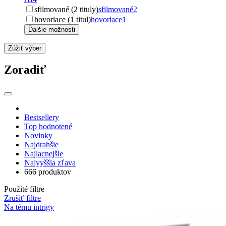
sfilmované (2 tituly)
sfilmované
2
hovoriace (1 titul)
hovoriace
1
Ďalšie možnosti
Zúžiť výber
Zoradiť
Bestsellery
Top hodnotené
Novinky
Najdrahšie
Najlacnejšie
Najvyššia zľava
666 produktov
Použité filtre
Zrušiť filtre
Na tému intrigy