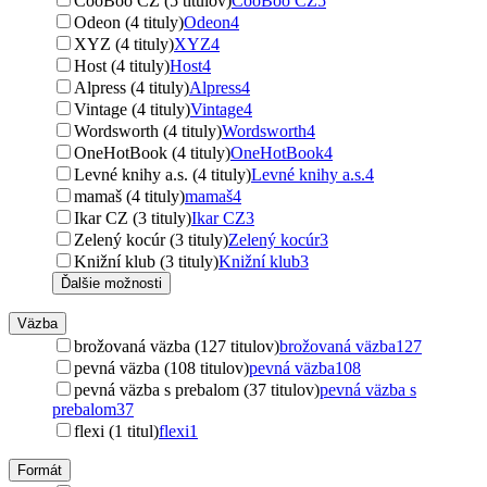
CooBoo CZ (5 titulov)
CooBoo CZ
5
Odeon (4 tituly)
Odeon
4
XYZ (4 tituly)
XYZ
4
Host (4 tituly)
Host
4
Alpress (4 tituly)
Alpress
4
Vintage (4 tituly)
Vintage
4
Wordsworth (4 tituly)
Wordsworth
4
OneHotBook (4 tituly)
OneHotBook
4
Levné knihy a.s. (4 tituly)
Levné knihy a.s.
4
mamaš (4 tituly)
mamaš
4
Ikar CZ (3 tituly)
Ikar CZ
3
Zelený kocúr (3 tituly)
Zelený kocúr
3
Knižní klub (3 tituly)
Knižní klub
3
Ďalšie možnosti
Väzba
brožovaná väzba (127 titulov)
brožovaná väzba
127
pevná väzba (108 titulov)
pevná väzba
108
pevná väzba s prebalom (37 titulov)
pevná väzba s
prebalom
37
flexi (1 titul)
flexi
1
Formát