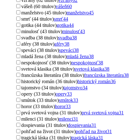
vzťahy (62 titulov)
vzťahy
62
vášeň (60 titulov)
vášeň
60
manželstvo (45 titulov)
manželstvo
45
smrť (44 titulov)
smrť
44
gotika (44 titulov)
gotika
44
minulosť (43 titulov)
minulosť
43
svadba (38 titulov)
svadba
38
aféry (38 titulov)
aféry
38
speváci (38 titulov)
speváci
38
mladá žena (38 titulov)
mladá žena
38
nespokojnosť (38 titulov)
nespokojnosť
38
svetová klasika (38 titulov)
svetová klasika
38
francúzska literatúra (38 titulov)
francúzska literatúra
38
historický román (36 titulov)
historický román
36
tajomstvo (34 titulov)
tajomstvo
34
opery (33 titulov)
opery
33
smútok (33 titulov)
smútok
33
horor (33 titulov)
horor
33
prvá svetová vojna (31 titulov)
prvá svetová vojna
31
milenci (31 titulov)
milenci
31
dospievania (31 titulov)
dospievania
31
pohľad na život (31 titulov)
pohľad na život
31
tragická láska (31 titulov)
tragická láska
31