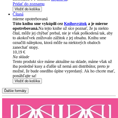
Pridať do zoznamu
Vložiť do košíka
Čítaná
mierne opotrebovaná
Túto knihu sme vykúpili cez
Knihovrátok
a je mierne
opotrebovaná.
Na tejto knihe už síce poznať, že ju niekto
čítal, môže jej chýbať prebal, nie je však poškodená tak, aby
to akokoľvek znižovalo zážitok z jej obsahu. Knihu sme
označili nálepkou, ktorá môže na niektorých obaloch
zanechať stopy.
10,19 €
Na sklade
Tento produkt síce máme aktuálne na sklade, máme však už
iba posledné kusy a ďalšie už nemá ani distribútor, preto je
možné, že bude onedlho úplne vypredaný. Ak ho chcete mať,
ponáhľajte sa!
Vložiť do košíka
Ďalšie formáty