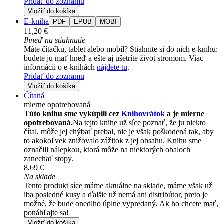
Pridať do zoznamu
Vložiť do košíka
E-kniha
PDF
EPUB
MOBI
11,20 €
Ihneď na stiahnutie
Máte čítačku, tablet alebo mobil? Stiahnite si do nich e-knihu:
budete ju mať hneď a ešte aj ušetríte život stromom. Viac
informácii o e-knihách
nájdete tu
.
Pridať do zoznamu
Vložiť do košíka
Čítaná
mierne opotrebovaná
Túto knihu sme vykúpili cez
Knihovrátok
a je mierne
opotrebovaná.
Na tejto knihe už síce poznať, že ju niekto
čítal, môže jej chýbať prebal, nie je však poškodená tak, aby
to akokoľvek znižovalo zážitok z jej obsahu. Knihu sme
označili nálepkou, ktorá môže na niektorých obaloch
zanechať stopy.
8,69 €
Na sklade
Tento produkt síce máme aktuálne na sklade, máme však už
iba posledné kusy a ďalšie už nemá ani distribútor, preto je
možné, že bude onedlho úplne vypredaný. Ak ho chcete mať,
ponáhľajte sa!
Vložiť do košíka