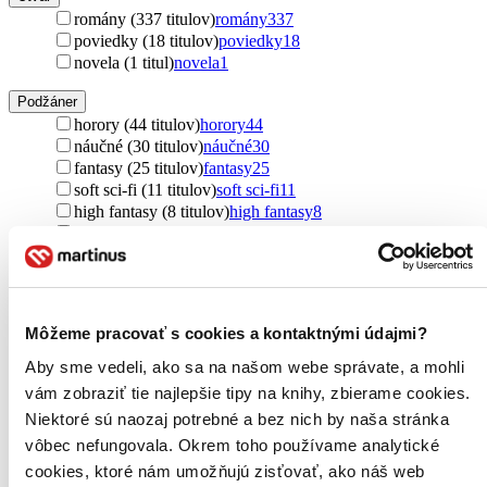
romány (337 titulov)
romány
337
poviedky (18 titulov)
poviedky
18
novela (1 titul)
novela
1
Podžáner
horory (44 titulov)
horory
44
náučné (30 titulov)
náučné
30
fantasy (25 titulov)
fantasy
25
soft sci-fi (11 titulov)
soft sci-fi
11
high fantasy (8 titulov)
high fantasy
8
detektívky (3 tituly)
detektívky
3
Ďalšie možnosti
Autor
Gaston Leroux (38 titulov)
Gaston Leroux
38
Môžeme pracovať s cookies a kontaktnými údajmi?
Gustave Flaubert (36 titulov)
Gustave Flaubert
36
Gaston LeRoux (33 titulov)
Gaston LeRoux
33
Aby sme vedeli, ako sa na našom webe správate, a mohli
Romain Rolland (31 titulov)
Romain Rolland
31
vám zobraziť tie najlepšie tipy na knihy, zbierame cookies.
Agnes Martin-Lugand (31 titulov)
Agnes Martin-Lugand
31
Niektoré sú naozaj potrebné a bez nich by naša stránka
Victor Hugo (24 titulov)
Victor Hugo
24
vôbec nefungovala. Okrem toho používame analytické
Choderlos de Laclos (21 titulov)
Choderlos de Laclos
21
Choderlos De Laclos (21 titulov)
Choderlos De Laclos
21
cookies, ktoré nám umožňujú zisťovať, ako náš web