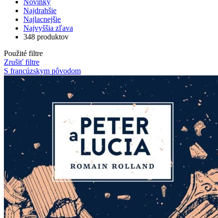
Novinky
Najdrahšie
Najlacnejšie
Najvyššia zľava
348 produktov
Použité filtre
Zrušiť filtre
S francúzskym pôvodom