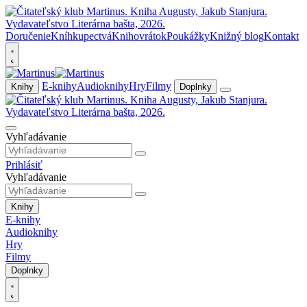
Doručenie
Kníhkupectvá
Knihovrátok
Poukážky
Knižný blog
Kontakt
E-knihy
Audioknihy
Hry
Filmy
Knihy
Doplnky
Vyhľadávanie
Prihlásiť
Vyhľadávanie
Knihy
E-knihy
Audioknihy
Hry
Filmy
Doplnky