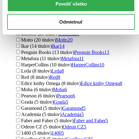
Marie Laval (4 tituly)
Marie Laval
4
Povoliť všetko
Laval Marie (4 tituly)
Laval Marie
4
Ďalšie možnosti
Odmietnuť
Vydavateľstvo
Lindeni (21 titulov)
Lindeni
21
Motto (20 titulov)
Motto
20
Ikar (14 titulov)
Ikar
14
Penguin Books (13 titulov)
Penguin Books
13
Metafora (11 titulov)
Metafora
11
HarperCollins (10 titulov)
HarperCollins
10
Leda (8 titulov)
Leda
8
Red (8 titulov)
Red
8
Edice knihy Omega (8 titulov)
Edice knihy Omega
8
Moba (6 titulov)
Moba
6
Pearson (6 titulov)
Pearson
6
Grada (5 titulov)
Grada
5
Garamond (5 titulov)
Garamond
5
Academia (5 titulov)
Academia
5
Faber and Faber (5 titulov)
Faber and Faber
5
Odeon CZ (5 titulov)
Odeon CZ
5
1400 (5 titulov)
1400
5