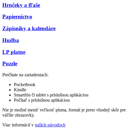
Hrnčeky a fľaše
Papiernictvo
Zápisníky a kalendáre
Hudba
LP platne
Puzzle
Prečítate na zariadeniach:
Pocketbook
Kindle
Smartfón či tablet s príslušnou aplikáciou
Počítač s príslušnou aplikáciou
Nie je možné meniť veľkosť písma, formát je preto vhodný skôr pre
väčšie obrazovky.
Viac informácií v
našich návodoch