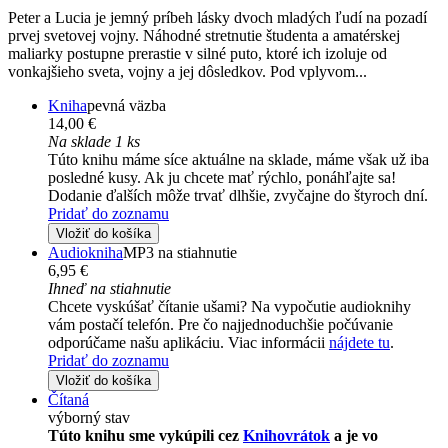
Peter a Lucia je jemný príbeh lásky dvoch mladých ľudí na pozadí
prvej svetovej vojny. Náhodné stretnutie študenta a amatérskej
maliarky postupne prerastie v silné puto, ktoré ich izoluje od
vonkajšieho sveta, vojny a jej dôsledkov. Pod vplyvom...
Kniha
pevná väzba
14,00 €
Na sklade 1 ks
Túto knihu máme síce aktuálne na sklade, máme však už iba
posledné kusy. Ak ju chcete mať rýchlo, ponáhľajte sa!
Dodanie ďalších môže trvať dlhšie, zvyčajne do štyroch dní.
Pridať do zoznamu
Vložiť do košíka
Audiokniha
MP3 na stiahnutie
6,95 €
Ihneď na stiahnutie
Chcete vyskúšať čítanie ušami? Na vypočutie audioknihy
vám postačí telefón. Pre čo najjednoduchšie počúvanie
odporúčame našu aplikáciu. Viac informácii
nájdete tu
.
Pridať do zoznamu
Vložiť do košíka
Čítaná
výborný stav
Túto knihu sme vykúpili cez
Knihovrátok
a je vo