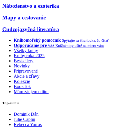
Náboženstvo a ezoterika
Mapy a cestovanie
Cudzojazyčná literatúra
Knihomoľský pomocník
Spýtajte sa Sherlocka, čo čítať
Odporúčame pre vás
Knižné tipy ušité na mieru vám
Všetky knihy
Knihy roka 2025
Bestsellery
Novinky
Pripravované
Akcie a zľavy
Kolekcie
BookTok
Mám záujem o titul
Top autori
Dominik Dán
Julie Caplin
Rebecca Yarros