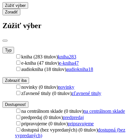
Zúžiť výber
Zoradiť
Zúžiť výber
Typ
kniha (283 titulov)
kniha
283
e-kniha (47 titulov)
e-kniha
47
audiokniha (18 titulov)
audiokniha
18
Zobraziť iba
novinky (0 titulov)
novinky
zľavnené tituly (0 titulov)
zľavnené tituly
Dostupnosť
na centrálnom sklade (0 titulov)
na centrálnom sklade
predpredaj (0 titulov)
predpredaj
pripravujeme (0 titulov)
pripravujeme
dostupná (bez vypredaných) (0 titulov)
dostupná (bez
vypredaných)