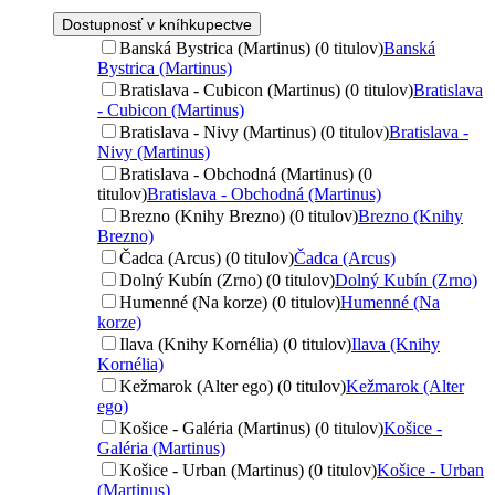
Dostupnosť v kníhkupectve
Banská Bystrica (Martinus) (0 titulov)
Banská
Bystrica (Martinus)
Bratislava - Cubicon (Martinus) (0 titulov)
Bratislava
- Cubicon (Martinus)
Bratislava - Nivy (Martinus) (0 titulov)
Bratislava -
Nivy (Martinus)
Bratislava - Obchodná (Martinus) (0
titulov)
Bratislava - Obchodná (Martinus)
Brezno (Knihy Brezno) (0 titulov)
Brezno (Knihy
Brezno)
Čadca (Arcus) (0 titulov)
Čadca (Arcus)
Dolný Kubín (Zrno) (0 titulov)
Dolný Kubín (Zrno)
Humenné (Na korze) (0 titulov)
Humenné (Na
korze)
Ilava (Knihy Kornélia) (0 titulov)
Ilava (Knihy
Kornélia)
Kežmarok (Alter ego) (0 titulov)
Kežmarok (Alter
ego)
Košice - Galéria (Martinus) (0 titulov)
Košice -
Galéria (Martinus)
Košice - Urban (Martinus) (0 titulov)
Košice - Urban
(Martinus)