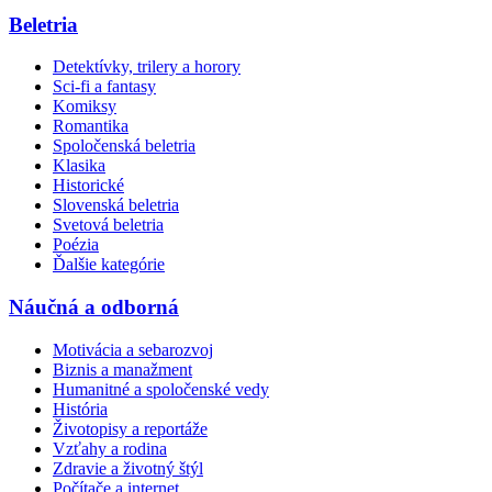
Beletria
Detektívky, trilery a horory
Sci-fi a fantasy
Komiksy
Romantika
Spoločenská beletria
Klasika
Historické
Slovenská beletria
Svetová beletria
Poézia
Ďalšie kategórie
Náučná a odborná
Motivácia a sebarozvoj
Biznis a manažment
Humanitné a spoločenské vedy
História
Životopisy a reportáže
Vzťahy a rodina
Zdravie a životný štýl
Počítače a internet