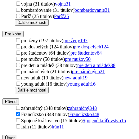
vojna (31 titulov)
vojna
31
bombardovanie (31 titulov)
bombardovanie
31
Paríž (25 titulov)
Paríž
25
Ďalšie možnosti
Pre koho
pre ženy (197 titulov)
pre ženy
197
pre dospelých (124 titulov)
pre dospelých
124
pre študentov (64 titulov)
pre študentov
64
pre mužov (50 titulov)
pre mužov
50
pre deti a mládež (38 titulov)
pre deti a mládež
38
pre náročných (21 titulov)
pre náročných
21
new adult (19 titulov)
new adult
19
young adult (16 titulov)
young adult
16
Ďalšie možnosti
Pôvod
zahraničný (348 titulov)
zahraničný
348
Francúzsko (348 titulov)
Francúzsko
348
Spojené kráľovstvo (15 titulov)
Spojené kráľovstvo
15
Irán (11 titulov)
Irán
11
Útvar