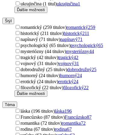
ukrajinčina (1 titul)
ukrajinčina
1
Ďalšie možnosti
Štýl
romantický (259 titulov)
romantický
259
historický (211 titulov)
historický
211
napínavý (71 titulov)
napínavý
71
psychologický (65 titulov)
psychologický
65
mysteriózny (44 titulov)
mysteriózny
44
tragický (42 titulov)
tragický
42
vojnový (31 titulov)
vojnový
31
dobrodružný (25 titulov)
dobrodružný
25
humorný (24 titulov)
humorný
24
erotický (24 titulov)
erotický
24
filozofický (22 titulov)
filozofický
22
Ďalšie možnosti
Téma
láska (196 titulov)
láska
196
Francúzsko (87 titulov)
Francúzsko
87
romantika (72 titulov)
romantika
72
rodina (67 titulov)
rodina
67