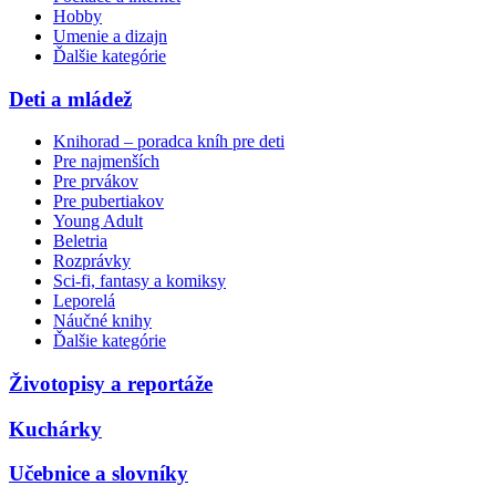
Hobby
Umenie a dizajn
Ďalšie kategórie
Deti a mládež
Knihorad – poradca kníh pre deti
Pre najmenších
Pre prvákov
Pre pubertiakov
Young Adult
Beletria
Rozprávky
Sci-fi, fantasy a komiksy
Leporelá
Náučné knihy
Ďalšie kategórie
Životopisy a reportáže
Kuchárky
Učebnice a slovníky