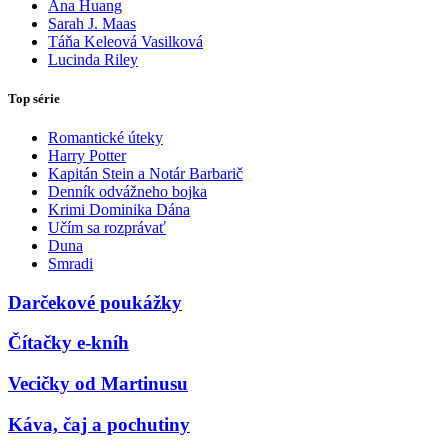
Ana Huang
Sarah J. Maas
Táňa Keleová Vasilková
Lucinda Riley
Top série
Romantické úteky
Harry Potter
Kapitán Stein a Notár Barbarič
Denník odvážneho bojka
Krimi Dominika Dána
Učím sa rozprávať
Duna
Smradi
Darčekové poukážky
Čítačky e-kníh
Vecičky od Martinusu
Káva, čaj a pochutiny