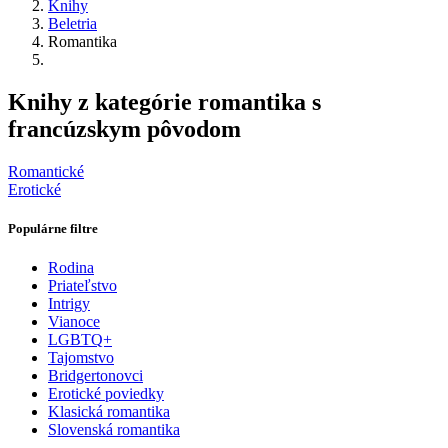
Knihy
Beletria
Romantika
Knihy z kategórie romantika s
francúzskym pôvodom
Romantické
Erotické
Populárne filtre
Rodina
Priateľstvo
Intrigy
Vianoce
LGBTQ+
Tajomstvo
Bridgertonovci
Erotické poviedky
Klasická romantika
Slovenská romantika