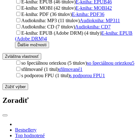
E-kniha: EPUB (46 titulov)
E-kniha: EPUB
46
E-kniha: MOBI (42 titulov)
E-kniha: MOBI
42
E-kniha: PDF (36 titulov)
E-kniha: PDF
36
Audiokniha: MP3 (11 titulov)
Audiokniha: MP3
11
Audiokniha: CD (7 titulov)
Audiokniha: CD
7
E-kniha: EPUB (Adobe DRM) (4 tituly)
E-kniha: EPUB
(Adobe DRM)
4
Ďalšie možnosti
Zvláštna vlastnosť
so špeciálnou oriezkou (5 titulov)
so špeciálnou oriezkou
5
sfilmované (1 titul)
sfilmované
1
s podporou FPU (1 titul)
s podporou FPU
1
Zúžiť výber
Zoradiť
Bestsellery
Top hodnotené