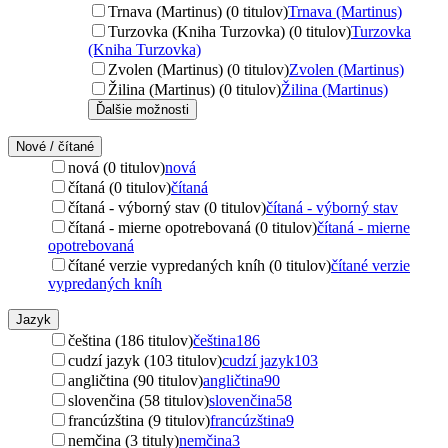
Trnava (Martinus) (0 titulov)
Trnava (Martinus)
Turzovka (Kniha Turzovka) (0 titulov)
Turzovka
(Kniha Turzovka)
Zvolen (Martinus) (0 titulov)
Zvolen (Martinus)
Žilina (Martinus) (0 titulov)
Žilina (Martinus)
Ďalšie možnosti
Nové / čítané
nová (0 titulov)
nová
čítaná (0 titulov)
čítaná
čítaná - výborný stav (0 titulov)
čítaná - výborný stav
čítaná - mierne opotrebovaná (0 titulov)
čítaná - mierne
opotrebovaná
čítané verzie vypredaných kníh (0 titulov)
čítané verzie
vypredaných kníh
Jazyk
čeština (186 titulov)
čeština
186
cudzí jazyk (103 titulov)
cudzí jazyk
103
angličtina (90 titulov)
angličtina
90
slovenčina (58 titulov)
slovenčina
58
francúzština (9 titulov)
francúzština
9
nemčina (3 tituly)
nemčina
3