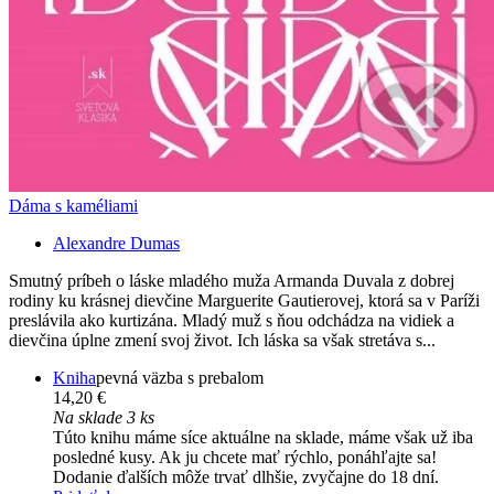
Dáma s kaméliami
Alexandre Dumas
Smutný príbeh o láske mladého muža Armanda Duvala z dobrej
rodiny ku krásnej dievčine Marguerite Gautierovej, ktorá sa v Paríži
preslávila ako kurtizána. Mladý muž s ňou odchádza na vidiek a
dievčina úplne zmení svoj život. Ich láska sa však stretáva s...
Kniha
pevná väzba s prebalom
14,20 €
Na sklade 3 ks
Túto knihu máme síce aktuálne na sklade, máme však už iba
posledné kusy. Ak ju chcete mať rýchlo, ponáhľajte sa!
Dodanie ďalších môže trvať dlhšie, zvyčajne do 18 dní.