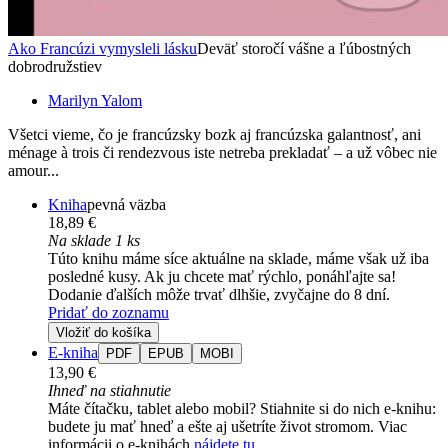
Ako Francúzi vymysleli lásku
Deväť storočí vášne a ľúbostných
dobrodružstiev
Marilyn Yalom
Všetci vieme, čo je francúzsky bozk aj francúzska galantnosť, ani
ménage à trois či rendezvous iste netreba prekladať – a už vôbec nie
amour...
Kniha
pevná väzba
18,89 €
Na sklade 1 ks
Túto knihu máme síce aktuálne na sklade, máme však už iba
posledné kusy. Ak ju chcete mať rýchlo, ponáhľajte sa!
Dodanie ďalších môže trvať dlhšie, zvyčajne do 8 dní.
Pridať do zoznamu
Vložiť do košíka
E-kniha
PDF
EPUB
MOBI
13,90 €
Ihneď na stiahnutie
Máte čítačku, tablet alebo mobil? Stiahnite si do nich e-knihu:
budete ju mať hneď a ešte aj ušetríte život stromom. Viac
informácii o e-knihách
nájdete tu
.