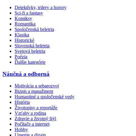
Detektívky, trilery a horory
Sci-fi a fantasy
Komiksy
Romantika
Spoločenská beletria
Klasika
Historické
Slovenská beletria
Svetová beletria
Poézia
Ďalšie kategórie
Náučná a odborná
Motivácia a sebarozvoj
Biznis a manažment
Humanitné a spoločenské vedy
História
Životopisy a reportáže
Vzťahy a rodina
Zdravie a životný štýl
Počítače a internet
Hobby
Umenie a dizajn