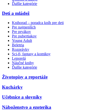
Ďalšie kategórie
Deti a mládež
Knihorad – poradca kníh pre deti
Pre najmenších
Pre prvákov
Pre pubertiakov
Young Adult
Beletria
Rozprávky
Sci-fi, fantasy a komiksy
Leporelá
Náučné knihy
Ďalšie kategórie
Životopisy a reportáže
Kuchárky
Učebnice a slovníky
Náboženstvo a ezoterika