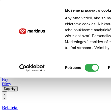
Doručenie
Kníhkupectvá
Knihovrátok
Poukážky
Knižný blog
Kontakt
Môžeme pracovať s cooki
Aby sme vedeli, ako sa na 
zbierame cookies. Niektor
E-knihy
Audioknihy
Hry
Filmy
Knihy
Doplnky
toho používame analytické
vás zlepšovať. Personaliz
Vyhľadávanie
Marketingové cookies nám 
tretími stranami. Veľmi b
Prihlásiť
Vyhľadávanie
Výber
Knihy
Potrebné
P
súhlasu
E-knihy
Audioknihy
Hry
Filmy
Doplnky
Beletria