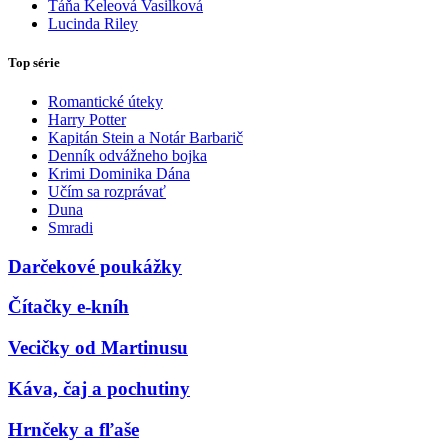
Táňa Keleová Vasilková
Lucinda Riley
Top série
Romantické úteky
Harry Potter
Kapitán Stein a Notár Barbarič
Denník odvážneho bojka
Krimi Dominika Dána
Učím sa rozprávať
Duna
Smradi
Darčekové poukážky
Čítačky e-kníh
Vecičky od Martinusu
Káva, čaj a pochutiny
Hrnčeky a fľaše