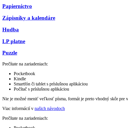
Papiernictvo
Zápisníky a kalendáre
Hudba
LP platne
Puzzle
Prečítate na zariadeniach:
Pocketbook
Kindle
Smartfón či tablet s príslušnou aplikáciou
Počítač s príslušnou aplikáciou
Nie je možné meniť veľkosť písma, formát je preto vhodný skôr pre 
Viac informácií v
našich návodoch
Prečítate na zariadeniach:
Pocketbook