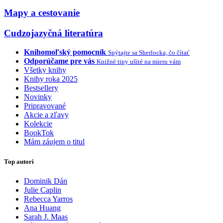
Mapy a cestovanie
Cudzojazyčná literatúra
Knihomoľský pomocník
Spýtajte sa Sherlocka, čo čítať
Odporúčame pre vás
Knižné tipy ušité na mieru vám
Všetky knihy
Knihy roka 2025
Bestsellery
Novinky
Pripravované
Akcie a zľavy
Kolekcie
BookTok
Mám záujem o titul
Top autori
Dominik Dán
Julie Caplin
Rebecca Yarros
Ana Huang
Sarah J. Maas