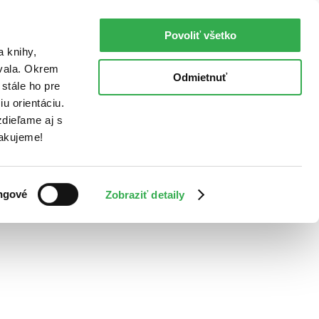
Povoliť všetko
a knihy,
ovala. Okrem
Odmietnuť
stále ho pre
u orientáciu.
dieľame aj s
Ďakujeme!
ngové
Zobraziť detaily