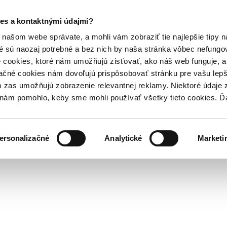
es a kontaktnými údajmi?
našom webe správate, a mohli vám zobraziť tie najlepšie tipy n
é sú naozaj potrebné a bez nich by naša stránka vôbec nefung
 cookies, ktoré nám umožňujú zisťovať, ako náš web funguje, a 
ačné cookies nám dovoľujú prispôsobovať stránku pre vašu lepši
zas umožňujú zobrazenie relevantnej reklamy. Niektoré údaje z
y nám pomohlo, keby sme mohli používať všetky tieto cookies. 
ersonalizačné
Analytické
Marketi