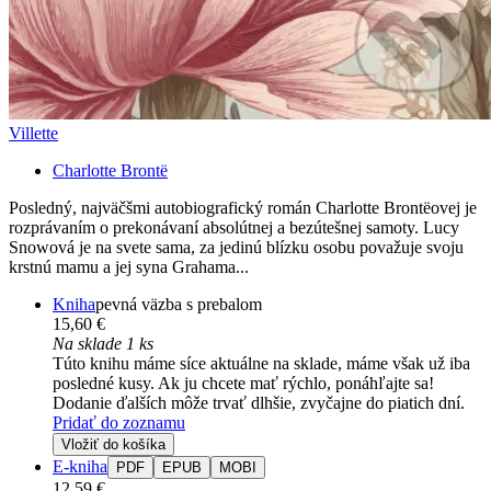
Villette
Charlotte Brontë
Posledný, najväčšmi autobiografický román Charlotte Brontëovej je
rozprávaním o prekonávaní absolútnej a bezútešnej samoty. Lucy
Snowová je na svete sama, za jedinú blízku osobu považuje svoju
krstnú mamu a jej syna Grahama...
Kniha
pevná väzba s prebalom
15,60 €
Na sklade 1 ks
Túto knihu máme síce aktuálne na sklade, máme však už iba
posledné kusy. Ak ju chcete mať rýchlo, ponáhľajte sa!
Dodanie ďalších môže trvať dlhšie, zvyčajne do piatich dní.
Pridať do zoznamu
Vložiť do košíka
E-kniha
PDF
EPUB
MOBI
12,59 €