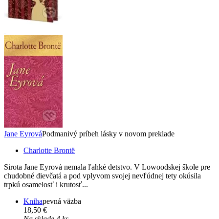
Jane Eyrová
Podmanivý príbeh lásky v novom preklade
Charlotte Brontë
Sirota Jane Eyrová nemala ľahké detstvo. V Lowoodskej škole pre
chudobné dievčatá a pod vplyvom svojej nevľúdnej tety okúsila
trpkú osamelosť i krutosť...
Kniha
pevná väzba
18,50 €
Na sklade 4 ks