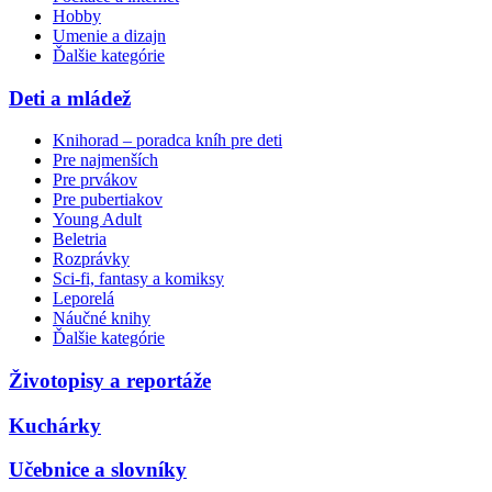
Hobby
Umenie a dizajn
Ďalšie kategórie
Deti a mládež
Knihorad – poradca kníh pre deti
Pre najmenších
Pre prvákov
Pre pubertiakov
Young Adult
Beletria
Rozprávky
Sci-fi, fantasy a komiksy
Leporelá
Náučné knihy
Ďalšie kategórie
Životopisy a reportáže
Kuchárky
Učebnice a slovníky