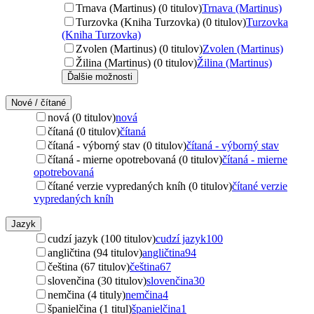
Trnava (Martinus) (0 titulov)
Trnava (Martinus)
Turzovka (Kniha Turzovka) (0 titulov)
Turzovka
(Kniha Turzovka)
Zvolen (Martinus) (0 titulov)
Zvolen (Martinus)
Žilina (Martinus) (0 titulov)
Žilina (Martinus)
Ďalšie možnosti
Nové / čítané
nová (0 titulov)
nová
čítaná (0 titulov)
čítaná
čítaná - výborný stav (0 titulov)
čítaná - výborný stav
čítaná - mierne opotrebovaná (0 titulov)
čítaná - mierne
opotrebovaná
čítané verzie vypredaných kníh (0 titulov)
čítané verzie
vypredaných kníh
Jazyk
cudzí jazyk (100 titulov)
cudzí jazyk
100
angličtina (94 titulov)
angličtina
94
čeština (67 titulov)
čeština
67
slovenčina (30 titulov)
slovenčina
30
nemčina (4 tituly)
nemčina
4
španielčina (1 titul)
španielčina
1