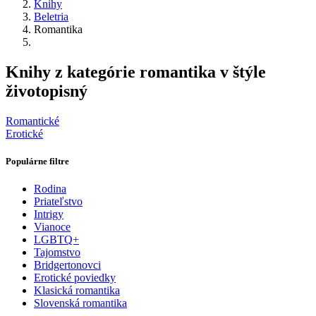
Knihy
Beletria
Romantika
Knihy z kategórie romantika v štýle
životopisný
Romantické
Erotické
Populárne filtre
Rodina
Priateľstvo
Intrigy
Vianoce
LGBTQ+
Tajomstvo
Bridgertonovci
Erotické poviedky
Klasická romantika
Slovenská romantika