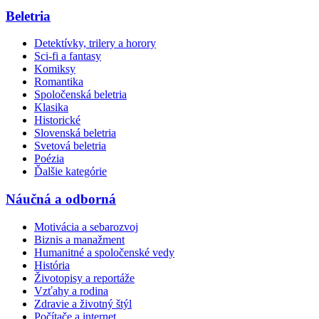
Beletria
Detektívky, trilery a horory
Sci-fi a fantasy
Komiksy
Romantika
Spoločenská beletria
Klasika
Historické
Slovenská beletria
Svetová beletria
Poézia
Ďalšie kategórie
Náučná a odborná
Motivácia a sebarozvoj
Biznis a manažment
Humanitné a spoločenské vedy
História
Životopisy a reportáže
Vzťahy a rodina
Zdravie a životný štýl
Počítače a internet