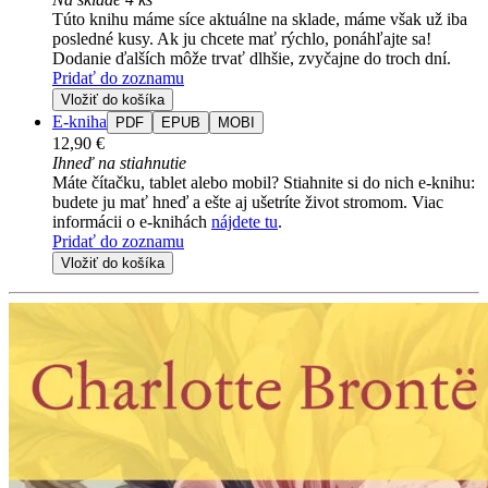
Túto knihu máme síce aktuálne na sklade, máme však už iba
posledné kusy. Ak ju chcete mať rýchlo, ponáhľajte sa!
Dodanie ďalších môže trvať dlhšie, zvyčajne do troch dní.
Pridať do zoznamu
Vložiť do košíka
E-kniha
PDF
EPUB
MOBI
12,90 €
Ihneď na stiahnutie
Máte čítačku, tablet alebo mobil? Stiahnite si do nich e-knihu:
budete ju mať hneď a ešte aj ušetríte život stromom. Viac
informácii o e-knihách
nájdete tu
.
Pridať do zoznamu
Vložiť do košíka