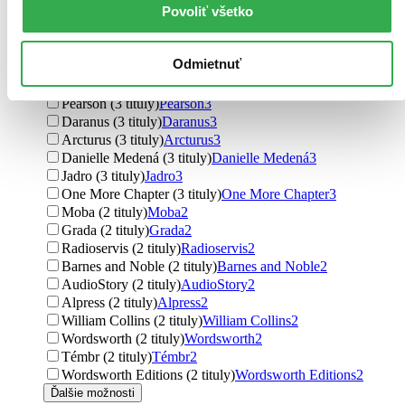
Povoliť všetko
HarperCollins (4 tituly)
HarperCollins
4
Leda (4 tituly)
Leda
4
Oxford University Press (4 tituly)
Oxford University Press
4
Odmietnuť
Premedia (3 tituly)
Premedia
3
Marenčin PT (3 tituly)
Marenčin PT
3
Pearson (3 tituly)
Pearson
3
Daranus (3 tituly)
Daranus
3
Arcturus (3 tituly)
Arcturus
3
Danielle Medená (3 tituly)
Danielle Medená
3
Jadro (3 tituly)
Jadro
3
One More Chapter (3 tituly)
One More Chapter
3
Moba (2 tituly)
Moba
2
Grada (2 tituly)
Grada
2
Radioservis (2 tituly)
Radioservis
2
Barnes and Noble (2 tituly)
Barnes and Noble
2
AudioStory (2 tituly)
AudioStory
2
Alpress (2 tituly)
Alpress
2
William Collins (2 tituly)
William Collins
2
Wordsworth (2 tituly)
Wordsworth
2
Témbr (2 tituly)
Témbr
2
Wordsworth Editions (2 tituly)
Wordsworth Editions
2
Ďalšie možnosti