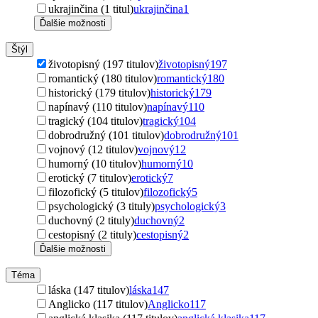
ukrajinčina (1 titul)
ukrajinčina
1
Ďalšie možnosti
Štýl
životopisný (197 titulov)
životopisný
197
romantický (180 titulov)
romantický
180
historický (179 titulov)
historický
179
napínavý (110 titulov)
napínavý
110
tragický (104 titulov)
tragický
104
dobrodružný (101 titulov)
dobrodružný
101
vojnový (12 titulov)
vojnový
12
humorný (10 titulov)
humorný
10
erotický (7 titulov)
erotický
7
filozofický (5 titulov)
filozofický
5
psychologický (3 tituly)
psychologický
3
duchovný (2 tituly)
duchovný
2
cestopisný (2 tituly)
cestopisný
2
Ďalšie možnosti
Téma
láska (147 titulov)
láska
147
Anglicko (117 titulov)
Anglicko
117