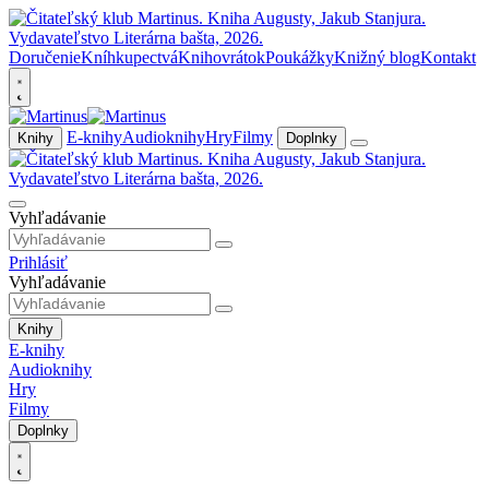
Doručenie
Kníhkupectvá
Knihovrátok
Poukážky
Knižný blog
Kontakt
E-knihy
Audioknihy
Hry
Filmy
Knihy
Doplnky
Vyhľadávanie
Prihlásiť
Vyhľadávanie
Knihy
E-knihy
Audioknihy
Hry
Filmy
Doplnky