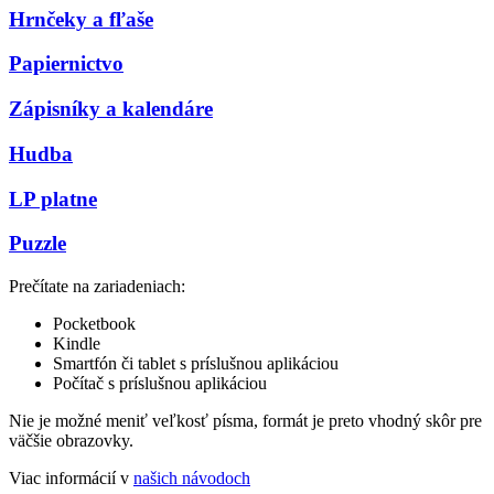
Hrnčeky a fľaše
Papiernictvo
Zápisníky a kalendáre
Hudba
LP platne
Puzzle
Prečítate na zariadeniach:
Pocketbook
Kindle
Smartfón či tablet s príslušnou aplikáciou
Počítač s príslušnou aplikáciou
Nie je možné meniť veľkosť písma, formát je preto vhodný skôr pre
väčšie obrazovky.
Viac informácií v
našich návodoch