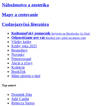
Náboženstvo a ezoterika
Mapy a cestovanie
Cudzojazyčná literatúra
Knihomoľský pomocník
Spýtajte sa Sherlocka, čo čítať
Odporúčame pre vás
Knižné tipy ušité na mieru vám
Všetky knihy
Knihy roka 2025
Bestsellery
Novinky
Pripravované
Akcie a zľavy
Kolekcie
BookTok
Mám záujem o titul
Top autori
Dominik Dán
Julie Caplin
Rebecca Yarros