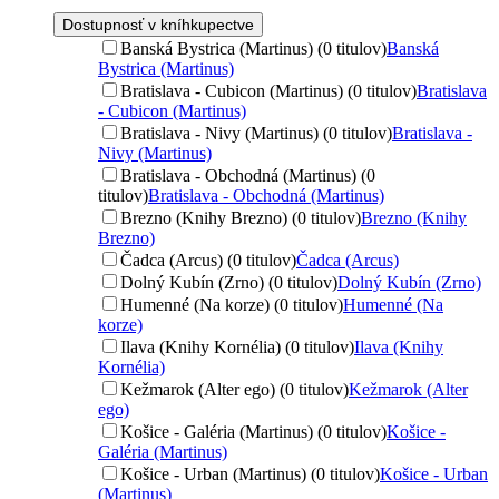
Dostupnosť v kníhkupectve
Banská Bystrica (Martinus) (0 titulov)
Banská
Bystrica (Martinus)
Bratislava - Cubicon (Martinus) (0 titulov)
Bratislava
- Cubicon (Martinus)
Bratislava - Nivy (Martinus) (0 titulov)
Bratislava -
Nivy (Martinus)
Bratislava - Obchodná (Martinus) (0
titulov)
Bratislava - Obchodná (Martinus)
Brezno (Knihy Brezno) (0 titulov)
Brezno (Knihy
Brezno)
Čadca (Arcus) (0 titulov)
Čadca (Arcus)
Dolný Kubín (Zrno) (0 titulov)
Dolný Kubín (Zrno)
Humenné (Na korze) (0 titulov)
Humenné (Na
korze)
Ilava (Knihy Kornélia) (0 titulov)
Ilava (Knihy
Kornélia)
Kežmarok (Alter ego) (0 titulov)
Kežmarok (Alter
ego)
Košice - Galéria (Martinus) (0 titulov)
Košice -
Galéria (Martinus)
Košice - Urban (Martinus) (0 titulov)
Košice - Urban
(Martinus)