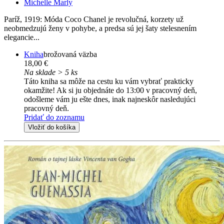
Michelle Marly
Paríž, 1919: Móda Coco Chanel je revolučná, korzety už
neobmedzujú ženy v pohybe, a predsa sú jej šaty stelesnením
elegancie...
Kniha
brožovaná väzba
18,00 €
Na sklade > 5 ks
Táto kniha sa môže na cestu ku vám vybrať prakticky
okamžite! Ak si ju objednáte do 13:00 v pracovný deň,
odošleme vám ju ešte dnes, inak najneskôr nasledujúci
pracovný deň.
Pridať do zoznamu
Vložiť do košíka