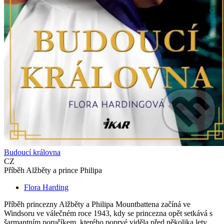
Budoucí královna
CZ
Příběh Alžběty a prince Philipa
Flora Harding
Příběh princezny Alžběty a Philipa Mountbattena začíná ve
Windsoru ve válečném roce 1943, kdy se princezna opět setkává s
šarmantním poručíkem, kterého poprvé viděla před několika lety...