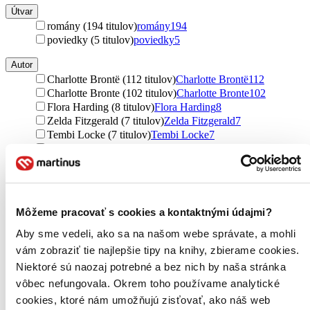
Útvar
romány (194 titulov)
romány
194
poviedky (5 titulov)
poviedky
5
Autor
Charlotte Brontë (112 titulov)
Charlotte Brontë
112
Charlotte Bronte (102 titulov)
Charlotte Bronte
102
Flora Harding (8 titulov)
Flora Harding
8
Zelda Fitzgerald (7 titulov)
Zelda Fitzgerald
7
Tembi Locke (7 titulov)
Tembi Locke
7
Jean-Michel Guenassia (6 titulov)
Jean-Michel Guenassia
6
Michelle Marly (6 titulov)
Michelle Marly
6
Jeanne Mackin (5 titulov)
Jeanne Mackin
5
Jeanne Mackinová (5 titulov)
Jeanne Mackinová
5
Chris Greenhalgh (4 tituly)
Chris Greenhalgh
4
Môžeme pracovať s cookies a kontaktnými údajmi?
Mariana Čengel Solčanská (4 tituly)
Mariana Čengel
Solčanská
4
Aby sme vedeli, ako sa na našom webe správate, a mohli
István Kovács (3 tituly)
István Kovács
3
vám zobraziť tie najlepšie tipy na knihy, zbierame cookies.
Dilly Court (3 tituly)
Dilly Court
3
Niektoré sú naozaj potrebné a bez nich by naša stránka
Charlotte Brontëová (3 tituly)
Charlotte Brontëová
3
vôbec nefungovala. Okrem toho používame analytické
Danielle Medená (3 tituly)
Danielle Medená
3
R. R. (3 tituly)
R. R.
3
cookies, ktoré nám umožňujú zisťovať, ako náš web