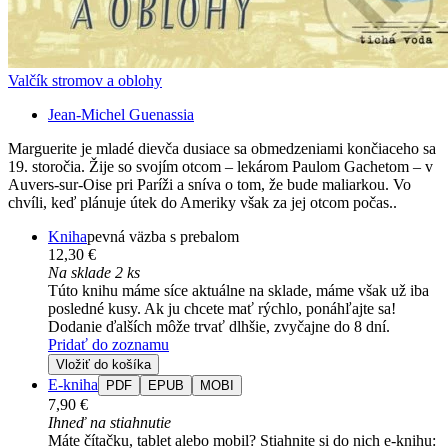
Valčík stromov a oblohy
Jean-Michel Guenassia
Marguerite je mladé dievča dusiace sa obmedzeniami končiaceho sa
19. storočia. Žije so svojím otcom – lekárom Paulom Gachetom – v
Auvers-sur-Oise pri Paríži a sníva o tom, že bude maliarkou. Vo
chvíli, keď plánuje útek do Ameriky však za jej otcom počas..
Kniha
pevná väzba s prebalom
12,30 €
Na sklade 2 ks
Túto knihu máme síce aktuálne na sklade, máme však už iba
posledné kusy. Ak ju chcete mať rýchlo, ponáhľajte sa!
Dodanie ďalších môže trvať dlhšie, zvyčajne do 8 dní.
Pridať do zoznamu
Vložiť do košíka
E-kniha
PDF
EPUB
MOBI
7,90 €
Ihneď na stiahnutie
Máte čítačku, tablet alebo mobil? Stiahnite si do nich e-knihu: