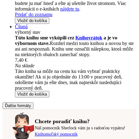
budete ju mať hneď a ešte aj ušetríte život stromom. Viac
informácii o e-knihách
nájdete tu
.
Pridať do zoznamu
Vložiť do košíka
Čítaná
výborný stav
Túto knihu sme vykúpili cez
Knihovrátok
a je vo
výbornom stave.
Rozdiel medzi touto knihou a novou by ste
asi ani nespoznali. Knihu sme označili nálepkou, ktorá môže
na niektorých obaloch zanechať stopy.
7,40 €
Na sklade
Táto kniha sa môže na cestu ku vám vybrať prakticky
okamžite! Ak si ju objednáte do 13:00 v pracovný deň,
odošleme vám ju ešte dnes, inak najneskôr nasledujúci
pracovný deň.
Vložiť do košíka
Ďalšie formáty
Chcete poradiť knihu?
Náš pomocník Sherlock vám ju s radosťou vypátra!
Knihomoľský pomocník