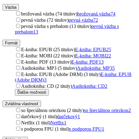
Väzba
brožovaná väzba (74 titulov)
brožovaná väzba
74
pevná väzba (72 titulov)
pevná väzba
72
pevná väzba s prebalom (13 titulov)
pevná väzba s
prebalom
13
Formát
E-kniha: EPUB (25 titulov)
E-kniha: EPUB
25
E-kniha: MOBI (22 titulov)
E-kniha: MOBI
22
E-kniha: PDF (13 titulov)
E-kniha: PDF
13
Audiokniha: MP3 (5 titulov)
Audiokniha: MP3
5
E-kniha: EPUB (Adobe DRM) (3 tituly)
E-kniha: EPUB
(Adobe DRM)
3
Audiokniha: CD (2 tituly)
Audiokniha: CD
2
Ďalšie možnosti
Zvláštna vlastnosť
so špeciálnou oriezkou (2 tituly)
so špeciálnou oriezkou
2
darčekový (1 titul)
darčekový
1
Netflix (1 titul)
Netflix
1
s podporou FPU (1 titul)
s podporou FPU
1