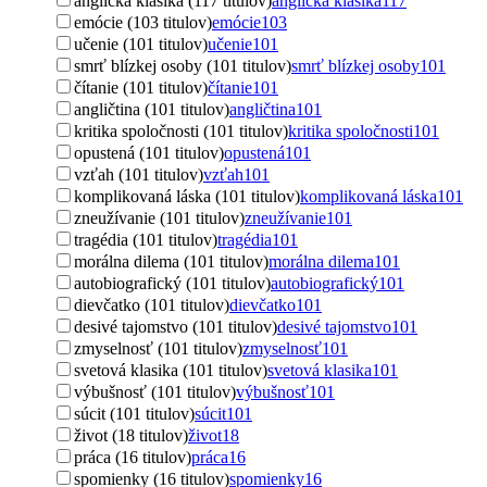
anglická klasika (117 titulov)
anglická klasika
117
emócie (103 titulov)
emócie
103
učenie (101 titulov)
učenie
101
smrť blízkej osoby (101 titulov)
smrť blízkej osoby
101
čítanie (101 titulov)
čítanie
101
angličtina (101 titulov)
angličtina
101
kritika spoločnosti (101 titulov)
kritika spoločnosti
101
opustená (101 titulov)
opustená
101
vzťah (101 titulov)
vzťah
101
komplikovaná láska (101 titulov)
komplikovaná láska
101
zneužívanie (101 titulov)
zneužívanie
101
tragédia (101 titulov)
tragédia
101
morálna dilema (101 titulov)
morálna dilema
101
autobiografický (101 titulov)
autobiografický
101
dievčatko (101 titulov)
dievčatko
101
desivé tajomstvo (101 titulov)
desivé tajomstvo
101
zmyselnosť (101 titulov)
zmyselnosť
101
svetová klasika (101 titulov)
svetová klasika
101
výbušnosť (101 titulov)
výbušnosť
101
súcit (101 titulov)
súcit
101
život (18 titulov)
život
18
práca (16 titulov)
práca
16
spomienky (16 titulov)
spomienky
16