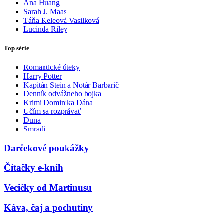
Ana Huang
Sarah J. Maas
Táňa Keleová Vasilková
Lucinda Riley
Top série
Romantické úteky
Harry Potter
Kapitán Stein a Notár Barbarič
Denník odvážneho bojka
Krimi Dominika Dána
Učím sa rozprávať
Duna
Smradi
Darčekové poukážky
Čítačky e-kníh
Vecičky od Martinusu
Káva, čaj a pochutiny