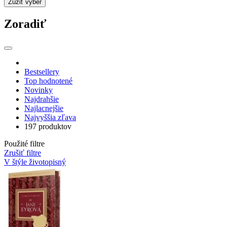
Zúžiť výber
Zoradiť
Bestsellery
Top hodnotené
Novinky
Najdrahšie
Najlacnejšie
Najvyššia zľava
197 produktov
Použité filtre
Zrušiť filtre
V štýle životopisný