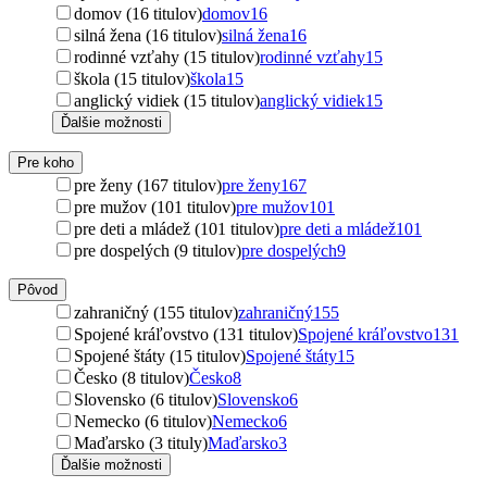
domov (16 titulov)
domov
16
silná žena (16 titulov)
silná žena
16
rodinné vzťahy (15 titulov)
rodinné vzťahy
15
škola (15 titulov)
škola
15
anglický vidiek (15 titulov)
anglický vidiek
15
Ďalšie možnosti
Pre koho
pre ženy (167 titulov)
pre ženy
167
pre mužov (101 titulov)
pre mužov
101
pre deti a mládež (101 titulov)
pre deti a mládež
101
pre dospelých (9 titulov)
pre dospelých
9
Pôvod
zahraničný (155 titulov)
zahraničný
155
Spojené kráľovstvo (131 titulov)
Spojené kráľovstvo
131
Spojené štáty (15 titulov)
Spojené štáty
15
Česko (8 titulov)
Česko
8
Slovensko (6 titulov)
Slovensko
6
Nemecko (6 titulov)
Nemecko
6
Maďarsko (3 tituly)
Maďarsko
3
Ďalšie možnosti