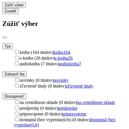
Zúžiť výber
Zoradiť
Zúžiť výber
Typ
kniha (164 titulov)
kniha
164
e-kniha (26 titulov)
e-kniha
26
audiokniha (7 titulov)
audiokniha
7
Zobraziť iba
novinky (0 titulov)
novinky
zľavnené tituly (0 titulov)
zľavnené tituly
Dostupnosť
na centrálnom sklade (0 titulov)
na centrálnom sklade
predpredaj (0 titulov)
predpredaj
pripravujeme (0 titulov)
pripravujeme
dostupná (bez vypredaných) (0 titulov)
dostupná (bez
vypredaných)