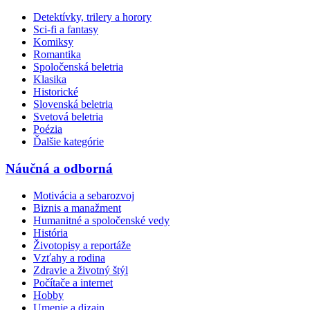
Detektívky, trilery a horory
Sci-fi a fantasy
Komiksy
Romantika
Spoločenská beletria
Klasika
Historické
Slovenská beletria
Svetová beletria
Poézia
Ďalšie kategórie
Náučná a odborná
Motivácia a sebarozvoj
Biznis a manažment
Humanitné a spoločenské vedy
História
Životopisy a reportáže
Vzťahy a rodina
Zdravie a životný štýl
Počítače a internet
Hobby
Umenie a dizajn