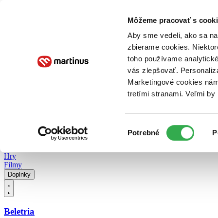
Doručenie
Kníhkupectvá
Knihovrátok
Poukážky
Knižný blog
Kontakt
Môžeme pracovať s cooki
Aby sme vedeli, ako sa na 
zbierame cookies. Niektor
E-knihy
Audioknihy
Hry
Filmy
Knihy
Doplnky
toho používame analytické
vás zlepšovať. Personaliz
Vyhľadávanie
Marketingové cookies nám 
tretími stranami. Veľmi b
Prihlásiť
Vyhľadávanie
Výber
Knihy
Potrebné
P
súhlasu
E-knihy
Audioknihy
Hry
Filmy
Doplnky
Beletria