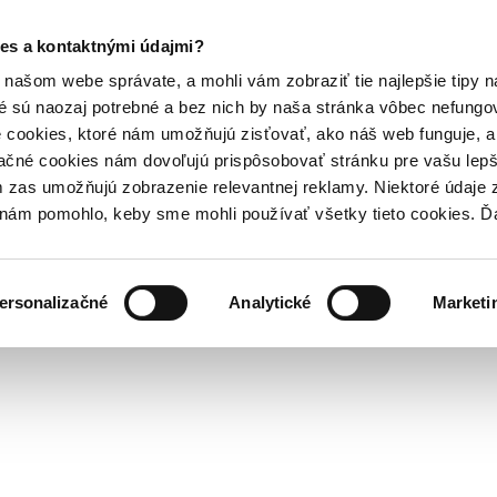
es a kontaktnými údajmi?
našom webe správate, a mohli vám zobraziť tie najlepšie tipy n
é sú naozaj potrebné a bez nich by naša stránka vôbec nefung
 cookies, ktoré nám umožňujú zisťovať, ako náš web funguje, a 
ačné cookies nám dovoľujú prispôsobovať stránku pre vašu lepši
zas umožňujú zobrazenie relevantnej reklamy. Niektoré údaje z
y nám pomohlo, keby sme mohli používať všetky tieto cookies. 
ersonalizačné
Analytické
Marketi