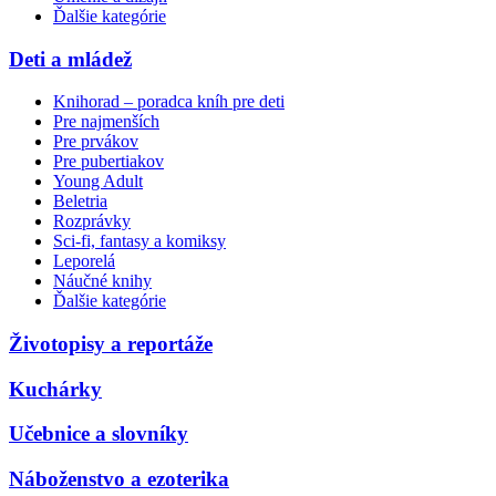
Ďalšie kategórie
Deti a mládež
Knihorad – poradca kníh pre deti
Pre najmenších
Pre prvákov
Pre pubertiakov
Young Adult
Beletria
Rozprávky
Sci-fi, fantasy a komiksy
Leporelá
Náučné knihy
Ďalšie kategórie
Životopisy a reportáže
Kuchárky
Učebnice a slovníky
Náboženstvo a ezoterika