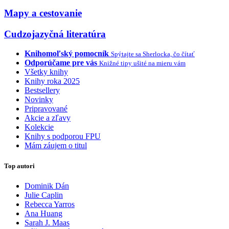
Mapy a cestovanie
Cudzojazyčná literatúra
Knihomoľský pomocník
Spýtajte sa Sherlocka, čo čítať
Odporúčame pre vás
Knižné tipy ušité na mieru vám
Všetky knihy
Knihy roka 2025
Bestsellery
Novinky
Pripravované
Akcie a zľavy
Kolekcie
Knihy s podporou FPU
Mám záujem o titul
Top autori
Dominik Dán
Julie Caplin
Rebecca Yarros
Ana Huang
Sarah J. Maas