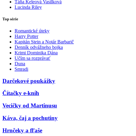
Táňa Keleová Vasilková
Lucinda Riley
Top série
Romantické úteky
Harry Potter
Kapitán Stein a Notár Barbarič
Denník odvážneho bojka
Krimi Dominika Dána
Učím sa rozprávať
Duna
Smradi
Darčekové poukážky
Čítačky e-kníh
Vecičky od Martinusu
Káva, čaj a pochutiny
Hrnčeky a fľaše