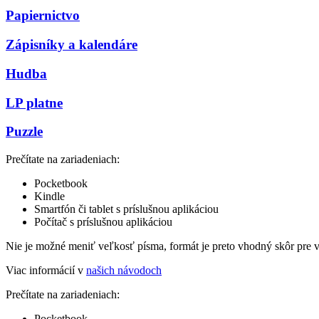
Papiernictvo
Zápisníky a kalendáre
Hudba
LP platne
Puzzle
Prečítate na zariadeniach:
Pocketbook
Kindle
Smartfón či tablet s príslušnou aplikáciou
Počítač s príslušnou aplikáciou
Nie je možné meniť veľkosť písma, formát je preto vhodný skôr pre 
Viac informácií v
našich návodoch
Prečítate na zariadeniach:
Pocketbook