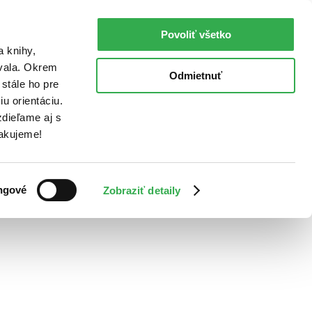
Povoliť všetko
a knihy,
ovala. Okrem
Odmietnuť
stále ho pre
u orientáciu.
dieľame aj s
Ďakujeme!
ngové
Zobraziť detaily