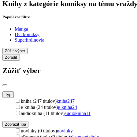
Knihy z kategórie komiksy na tému vražd
Populárne filtre
Manga
DC komiksy
Superhrdinovia
Zúžiť výber
Zoradiť
Zúžiť výber
Typ
kniha (247 titulov)
kniha
247
e-kniha (24 titulov)
e-kniha
24
audiokniha (11 titulov)
audiokniha
11
Zobraziť iba
novinky (0 titulov)
novinky
zľavnené tituly (0 titulov)
zľavnené tituly