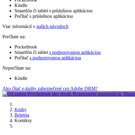
Kindle
Smartfón či tablet s príslušnou aplikáciou
Počítač s príslušnou aplikáciou
Viac informácií v
našich návodoch
Prečítate na:
Pocketbook
Smartfón či tablet
s podporovanou aplikáciou
Počítač
s podporovanou aplikáciou
Neprečítate na:
Kindle
Ako čítať e-knihy zabezpečené cez Adobe DRM?
Knihy
Beletria
Komiksy