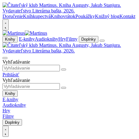
Doručenie
Kníhkupectvá
Knihovrátok
Poukážky
Knižný blog
Kontakt
E-knihy
Audioknihy
Hry
Filmy
Knihy
Doplnky
Vyhľadávanie
Prihlásiť
Vyhľadávanie
Knihy
E-knihy
Audioknihy
Hry
Filmy
Doplnky