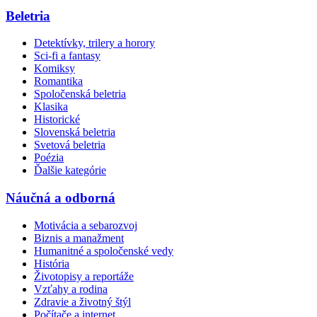
Beletria
Detektívky, trilery a horory
Sci-fi a fantasy
Komiksy
Romantika
Spoločenská beletria
Klasika
Historické
Slovenská beletria
Svetová beletria
Poézia
Ďalšie kategórie
Náučná a odborná
Motivácia a sebarozvoj
Biznis a manažment
Humanitné a spoločenské vedy
História
Životopisy a reportáže
Vzťahy a rodina
Zdravie a životný štýl
Počítače a internet