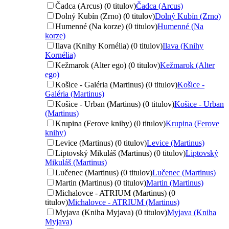
Čadca (Arcus) (0 titulov)
Čadca (Arcus)
Dolný Kubín (Zrno) (0 titulov)
Dolný Kubín (Zrno)
Humenné (Na korze) (0 titulov)
Humenné (Na
korze)
Ilava (Knihy Kornélia) (0 titulov)
Ilava (Knihy
Kornélia)
Kežmarok (Alter ego) (0 titulov)
Kežmarok (Alter
ego)
Košice - Galéria (Martinus) (0 titulov)
Košice -
Galéria (Martinus)
Košice - Urban (Martinus) (0 titulov)
Košice - Urban
(Martinus)
Krupina (Ferove knihy) (0 titulov)
Krupina (Ferove
knihy)
Levice (Martinus) (0 titulov)
Levice (Martinus)
Liptovský Mikuláš (Martinus) (0 titulov)
Liptovský
Mikuláš (Martinus)
Lučenec (Martinus) (0 titulov)
Lučenec (Martinus)
Martin (Martinus) (0 titulov)
Martin (Martinus)
Michalovce - ATRIUM (Martinus) (0
titulov)
Michalovce - ATRIUM (Martinus)
Myjava (Kniha Myjava) (0 titulov)
Myjava (Kniha
Myjava)