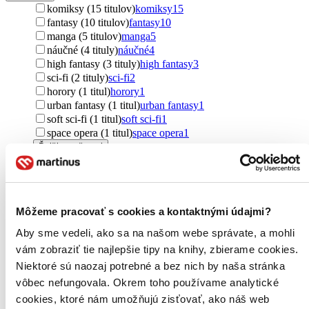
komiksy (15 titulov)
komiksy
15
fantasy (10 titulov)
fantasy
10
manga (5 titulov)
manga
5
náučné (4 tituly)
náučné
4
high fantasy (3 tituly)
high fantasy
3
sci-fi (2 tituly)
sci-fi
2
horory (1 titul)
horory
1
urban fantasy (1 titul)
urban fantasy
1
soft sci-fi (1 titul)
soft sci-fi
1
space opera (1 titul)
space opera
1
Ďalšie možnosti
Autor
Raina Telgemeier (3 tituly)
Raina Telgemeier
3
Jean-Charles Gaudin (3 tituly)
Jean-Charles Gaudin
3
Môžeme pracovať s cookies a kontaktnými údajmi?
Terry Pratchett (2 tituly)
Terry Pratchett
2
Shaun Tan (2 tituly)
Shaun Tan
2
Aby sme vedeli, ako sa na našom webe správate, a mohli
Mariko Tamaki (2 tituly)
Mariko Tamaki
2
vám zobraziť tie najlepšie tipy na knihy, zbierame cookies.
Frank Herbert (1 titul)
Frank Herbert
1
Niektoré sú naozaj potrebné a bez nich by naša stránka
Michal Hvorecký (1 titul)
Michal Hvorecký
1
vôbec nefungovala. Okrem toho používame analytické
Neil Gaiman (1 titul)
Neil Gaiman
1
Marjane Satrapi (1 titul)
Marjane Satrapi
1
cookies, ktoré nám umožňujú zisťovať, ako náš web