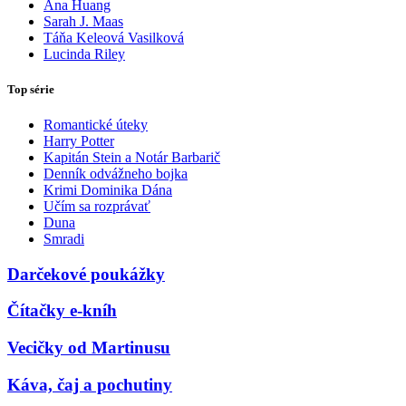
Ana Huang
Sarah J. Maas
Táňa Keleová Vasilková
Lucinda Riley
Top série
Romantické úteky
Harry Potter
Kapitán Stein a Notár Barbarič
Denník odvážneho bojka
Krimi Dominika Dána
Učím sa rozprávať
Duna
Smradi
Darčekové poukážky
Čítačky e-kníh
Vecičky od Martinusu
Káva, čaj a pochutiny