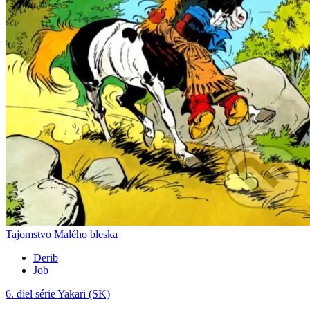
Tajomstvo Malého bleska
Derib
Job
6. diel série
Yakari (SK)