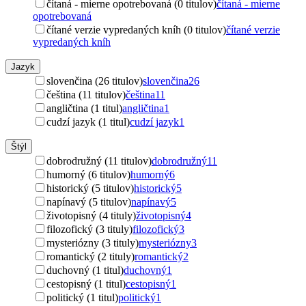
čítaná - mierne opotrebovaná (0 titulov)
čítaná - mierne
opotrebovaná
čítané verzie vypredaných kníh (0 titulov)
čítané verzie
vypredaných kníh
Jazyk
slovenčina (26 titulov)
slovenčina
26
čeština (11 titulov)
čeština
11
angličtina (1 titul)
angličtina
1
cudzí jazyk (1 titul)
cudzí jazyk
1
Štýl
dobrodružný (11 titulov)
dobrodružný
11
humorný (6 titulov)
humorný
6
historický (5 titulov)
historický
5
napínavý (5 titulov)
napínavý
5
životopisný (4 tituly)
životopisný
4
filozofický (3 tituly)
filozofický
3
mysteriózny (3 tituly)
mysteriózny
3
romantický (2 tituly)
romantický
2
duchovný (1 titul)
duchovný
1
cestopisný (1 titul)
cestopisný
1
politický (1 titul)
politický
1