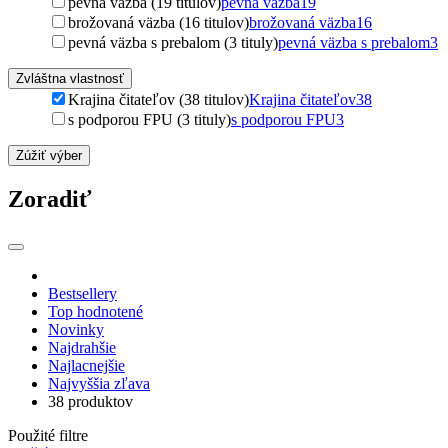
pevná väzba (19 titulov)
pevná väzba
19
brožovaná väzba (16 titulov)
brožovaná väzba
16
pevná väzba s prebalom (3 tituly)
pevná väzba s prebalom
3
Zvláštna vlastnosť
Krajina čitateľov (38 titulov)
Krajina čitateľov
38
s podporou FPU (3 tituly)
s podporou FPU
3
Zúžiť výber
Zoradiť
Bestsellery
Top hodnotené
Novinky
Najdrahšie
Najlacnejšie
Najvyššia zľava
38 produktov
Použité filtre