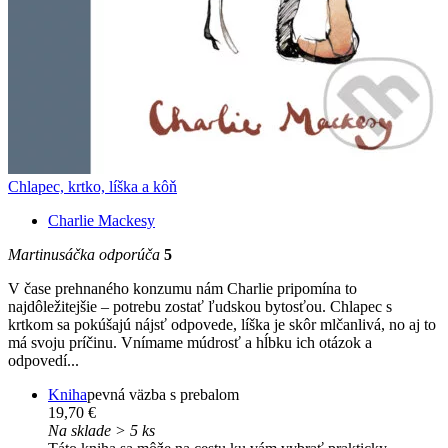
Chlapec, krtko, líška a kôň
Charlie Mackesy
Martinusáčka odporúča
5
V čase prehnaného konzumu nám Charlie pripomína to
najdôležitejšie – potrebu zostať ľudskou bytosťou. Chlapec s
krtkom sa pokúšajú nájsť odpovede, líška je skôr mlčanlivá, no aj to
má svoju príčinu. Vnímame múdrosť a hĺbku ich otázok a
odpovedí...
Kniha
pevná väzba s prebalom
19,70 €
Na sklade > 5 ks