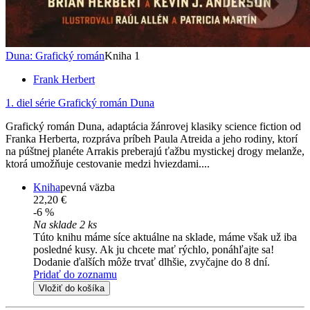
Duna: Grafický román
Kniha 1
Frank Herbert
1. diel série
Grafický román Duna
Grafický román Duna, adaptácia žánrovej klasiky science fiction od
Franka Herberta, rozpráva príbeh Paula Atreida a jeho rodiny, ktorí
na púštnej planéte Arrakis preberajú ťažbu mystickej drogy melanže,
ktorá umožňuje cestovanie medzi hviezdami....
Kniha
pevná väzba
22,20 €
-6 %
Na sklade 2 ks
Túto knihu máme síce aktuálne na sklade, máme však už iba
posledné kusy. Ak ju chcete mať rýchlo, ponáhľajte sa!
Dodanie ďalších môže trvať dlhšie, zvyčajne do 8 dní.
Pridať do zoznamu
Vložiť do košíka