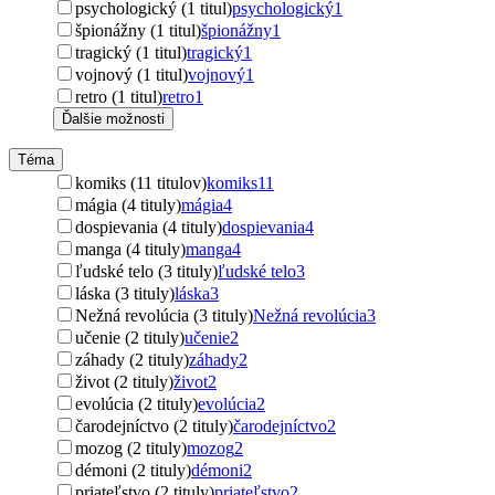
psychologický (1 titul)
psychologický
1
špionážny (1 titul)
špionážny
1
tragický (1 titul)
tragický
1
vojnový (1 titul)
vojnový
1
retro (1 titul)
retro
1
Ďalšie možnosti
Téma
komiks (11 titulov)
komiks
11
mágia (4 tituly)
mágia
4
dospievania (4 tituly)
dospievania
4
manga (4 tituly)
manga
4
ľudské telo (3 tituly)
ľudské telo
3
láska (3 tituly)
láska
3
Nežná revolúcia (3 tituly)
Nežná revolúcia
3
učenie (2 tituly)
učenie
2
záhady (2 tituly)
záhady
2
život (2 tituly)
život
2
evolúcia (2 tituly)
evolúcia
2
čarodejníctvo (2 tituly)
čarodejníctvo
2
mozog (2 tituly)
mozog
2
démoni (2 tituly)
démoni
2
priateľstvo (2 tituly)
priateľstvo
2