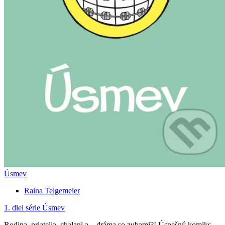
Úsmev
Raina Telgemeier
1. diel série
Úsmev
Rodina, priatelia, chalani a... dráma so zubami?! Úspešný komiks