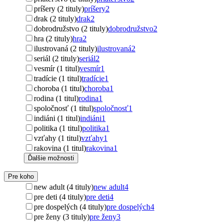
príšery (2 tituly)
príšery
2
drak (2 tituly)
drak
2
dobrodružstvo (2 tituly)
dobrodružstvo
2
hra (2 tituly)
hra
2
ilustrovaná (2 tituly)
ilustrovaná
2
seriál (2 tituly)
seriál
2
vesmír (1 titul)
vesmír
1
tradície (1 titul)
tradície
1
choroba (1 titul)
choroba
1
rodina (1 titul)
rodina
1
spoločnosť (1 titul)
spoločnosť
1
indiáni (1 titul)
indiáni
1
politika (1 titul)
politika
1
vzťahy (1 titul)
vzťahy
1
rakovina (1 titul)
rakovina
1
Ďalšie možnosti
Pre koho
new adult (4 tituly)
new adult
4
pre deti (4 tituly)
pre deti
4
pre dospelých (4 tituly)
pre dospelých
4
pre ženy (3 tituly)
pre ženy
3