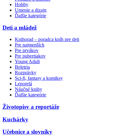
Hobby
Umenie a dizajn
Ďalšie kategórie
Deti a mládež
Knihorad – poradca kníh pre deti
Pre najmenších
Pre prvákov
Pre pubertiakov
Young Adult
Beletria
Rozprávky
Sci-fi, fantasy a komiksy
Leporelá
Náučné knihy
Ďalšie kategórie
Životopisy a reportáže
Kuchárky
Učebnice a slovníky