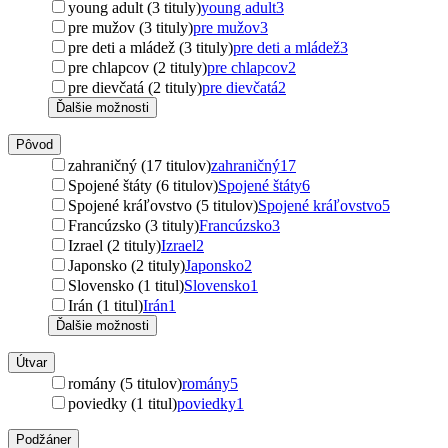
young adult (3 tituly)
young adult
3
pre mužov (3 tituly)
pre mužov
3
pre deti a mládež (3 tituly)
pre deti a mládež
3
pre chlapcov (2 tituly)
pre chlapcov
2
pre dievčatá (2 tituly)
pre dievčatá
2
Ďalšie možnosti
Pôvod
zahraničný (17 titulov)
zahraničný
17
Spojené štáty (6 titulov)
Spojené štáty
6
Spojené kráľovstvo (5 titulov)
Spojené kráľovstvo
5
Francúzsko (3 tituly)
Francúzsko
3
Izrael (2 tituly)
Izrael
2
Japonsko (2 tituly)
Japonsko
2
Slovensko (1 titul)
Slovensko
1
Irán (1 titul)
Irán
1
Ďalšie možnosti
Útvar
romány (5 titulov)
romány
5
poviedky (1 titul)
poviedky
1
Podžáner