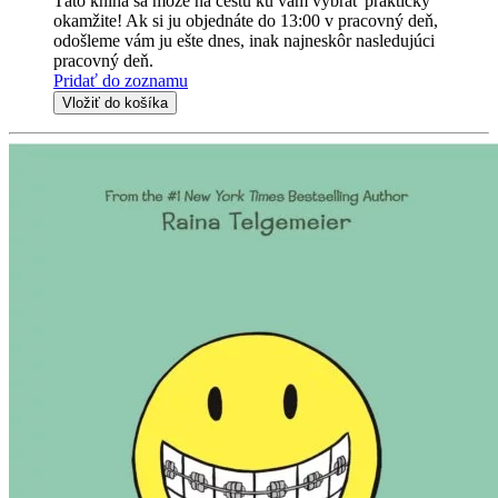
Táto kniha sa môže na cestu ku vám vybrať prakticky
okamžite! Ak si ju objednáte do 13:00 v pracovný deň,
odošleme vám ju ešte dnes, inak najneskôr nasledujúci
pracovný deň.
Pridať do zoznamu
Vložiť do košíka