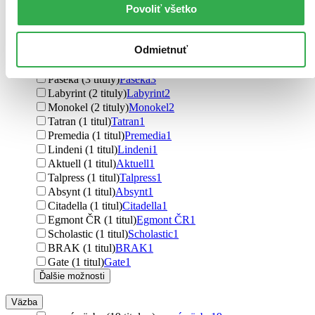
Povoliť všetko
Vydavateľstvo
Slovart (7 titulov)
Slovart
7
Fragment (5 titulov)
Fragment
5
Odmietnuť
Crew (4 tituly)
Crew
4
E.J. Publishing (4 tituly)
E.J. Publishing
4
Paseka (3 tituly)
Paseka
3
Labyrint (2 tituly)
Labyrint
2
Monokel (2 tituly)
Monokel
2
Tatran (1 titul)
Tatran
1
Premedia (1 titul)
Premedia
1
Lindeni (1 titul)
Lindeni
1
Aktuell (1 titul)
Aktuell
1
Talpress (1 titul)
Talpress
1
Absynt (1 titul)
Absynt
1
Citadella (1 titul)
Citadella
1
Egmont ČR (1 titul)
Egmont ČR
1
Scholastic (1 titul)
Scholastic
1
BRAK (1 titul)
BRAK
1
Gate (1 titul)
Gate
1
Ďalšie možnosti
Väzba