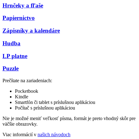
Hrnčeky a fľaše
Papiernictvo
Zápisníky a kalendáre
Hudba
LP platne
Puzzle
Prečítate na zariadeniach:
Pocketbook
Kindle
Smartfón či tablet s príslušnou aplikáciou
Počítač s príslušnou aplikáciou
Nie je možné meniť veľkosť písma, formát je preto vhodný skôr pre
väčšie obrazovky.
Viac informácií v
našich návodoch