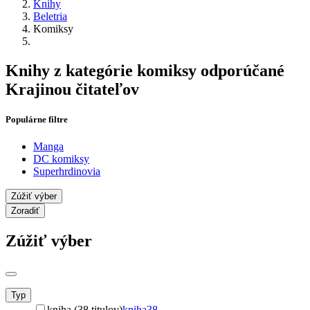
Knihy
Beletria
Komiksy
Knihy z kategórie komiksy odporúčané
Krajinou čitateľov
Populárne filtre
Manga
DC komiksy
Superhrdinovia
Zúžiť výber
Zoradiť
Zúžiť výber
Typ
kniha (38 titulov)
kniha
38