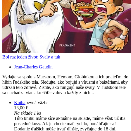
Bol raz jeden život: Svaly a tuk
Jean-Charles Gaudin
Vydajte sa spolu s Maestrom, Hemom, Globínkou a ich priateľmi do
hlbín ľudského tela. Sledujte, ako bojujú s vírusmi a baktériami, aby
udržali telo zdravé. Zistite, ako fungujú naše svaly. V ľudskom tele
sa nachádza viac ako 650 svalov a každý z nich...
Kniha
pevná väzba
13,00 €
Na sklade 1 ks
Túto knihu máme síce aktuálne na sklade, máme však už iba
posledné kusy. Ak ju chcete mať rýchlo, ponáhľajte sa!
Dodanie ďalších môže trvať dlhšie, zvyčajne do 18 dní.