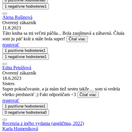
0 pozitívne hodnotenia
0
1 negatívne hodnotenie
1
Alena Rušinová
Overený zákazník
11.8.2023
Táto kniha sa mi veľmi páčila... Bola zaujímavá a zábavná. Čítala
som ju päť krát a stále bola super!
Čítať viac
reagovať
1 pozitívne hodnotenie
1
1 negatívne hodnotenie
1
Edita Petrášová
Overený zákazník
18.6.2023
Sisters
Super pokračovanie, a ja mám tiež sestru takže… som si vedela
všetko predstaviť ;) Fakt odporúčam <3
Čítať viac
reagovať
1 pozitívne hodnotenie
1
0 negatívne hodnotenia
0
Recenzia z iného vydania (angličtina, 2022)
Karla Humeníková