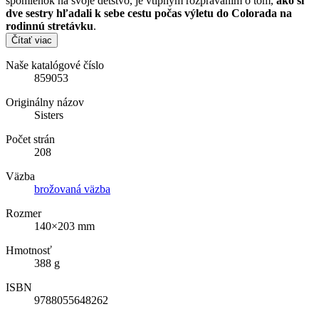
spomienok na svoje detstvo, je vtipným rozprávaním o tom,
ako si
dve sestry hľadali k sebe cestu počas výletu do Colorada na
rodinnú stretávku
.
Čítať viac
Naše katalógové číslo
859053
Originálny názov
Sisters
Počet strán
208
Väzba
brožovaná väzba
Rozmer
140×203 mm
Hmotnosť
388 g
ISBN
9788055648262