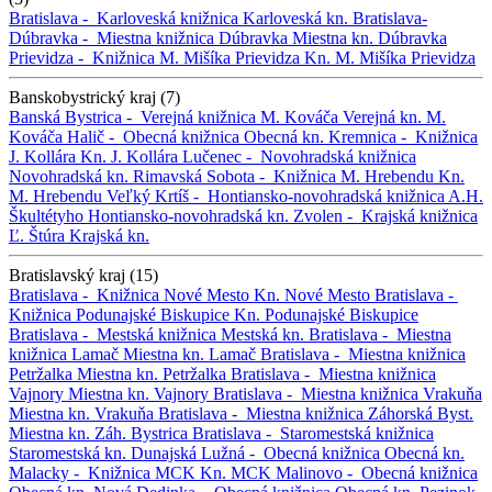
Bratislava -
Karloveská knižnica
Karloveská kn.
Bratislava-
Dúbravka -
Miestna knižnica Dúbravka
Miestna kn. Dúbravka
Prievidza -
Knižnica M. Mišíka Prievidza
Kn. M. Mišíka Prievidza
Banskobystrický kraj (7)
Banská Bystrica -
Verejná knižnica M. Kováča
Verejná kn. M.
Kováča
Halič -
Obecná knižnica
Obecná kn.
Kremnica -
Knižnica
J. Kollára
Kn. J. Kollára
Lučenec -
Novohradská knižnica
Novohradská kn.
Rimavská Sobota -
Knižnica M. Hrebendu
Kn.
M. Hrebendu
Veľký Krtíš -
Hontiansko-novohradská knižnica A.H.
Škultétyho
Hontiansko-novohradská kn.
Zvolen -
Krajská knižnica
Ľ. Štúra
Krajská kn.
Bratislavský kraj (15)
Bratislava -
Knižnica Nové Mesto
Kn. Nové Mesto
Bratislava -
Knižnica Podunajské Biskupice
Kn. Podunajské Biskupice
Bratislava -
Mestská knižnica
Mestská kn.
Bratislava -
Miestna
knižnica Lamač
Miestna kn. Lamač
Bratislava -
Miestna knižnica
Petržalka
Miestna kn. Petržalka
Bratislava -
Miestna knižnica
Vajnory
Miestna kn. Vajnory
Bratislava -
Miestna knižnica Vrakuňa
Miestna kn. Vrakuňa
Bratislava -
Miestna knižnica Záhorská Byst.
Miestna kn. Záh. Bystrica
Bratislava -
Staromestská knižnica
Staromestská kn.
Dunajská Lužná -
Obecná knižnica
Obecná kn.
Malacky -
Knižnica MCK
Kn. MCK
Malinovo -
Obecná knižnica