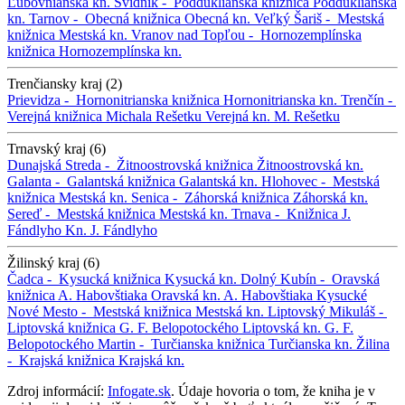
Ľubovnianska kn.
Svidník -
Podduklianska knižnica
Podduklianska
kn.
Tarnov -
Obecná knižnica
Obecná kn.
Veľký Šariš -
Mestská
knižnica
Mestská kn.
Vranov nad Topľou -
Hornozemplínska
knižnica
Hornozemplínska kn.
Trenčiansky kraj (2)
Prievidza -
Hornonitrianska knižnica
Hornonitrianska kn.
Trenčín -
Verejná knižnica Michala Rešetku
Verejná kn. M. Rešetku
Trnavský kraj (6)
Dunajská Streda -
Žitnoostrovská knižnica
Žitnoostrovská kn.
Galanta -
Galantská knižnica
Galantská kn.
Hlohovec -
Mestská
knižnica
Mestská kn.
Senica -
Záhorská knižnica
Záhorská kn.
Sereď -
Mestská knižnica
Mestská kn.
Trnava -
Knižnica J.
Fándlyho
Kn. J. Fándlyho
Žilinský kraj (6)
Čadca -
Kysucká knižnica
Kysucká kn.
Dolný Kubín -
Oravská
knižnica A. Habovštiaka
Oravská kn. A. Habovštiaka
Kysucké
Nové Mesto -
Mestská knižnica
Mestská kn.
Liptovský Mikuláš -
Liptovská knižnica G. F. Belopotockého
Liptovská kn. G. F.
Belopotockého
Martin -
Turčianska knižnica
Turčianska kn.
Žilina
-
Krajská knižnica
Krajská kn.
Zdroj informácií:
Infogate.sk
. Údaje hovoria o tom, že kniha je v