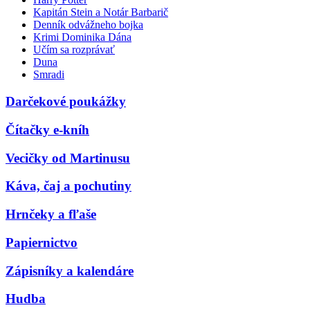
Kapitán Stein a Notár Barbarič
Denník odvážneho bojka
Krimi Dominika Dána
Učím sa rozprávať
Duna
Smradi
Darčekové poukážky
Čítačky e-kníh
Vecičky od Martinusu
Káva, čaj a pochutiny
Hrnčeky a fľaše
Papiernictvo
Zápisníky a kalendáre
Hudba