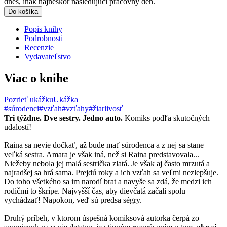
dnes, inak najneskôr nasledujúci pracovný deň.
Do košíka
Popis knihy
Podrobnosti
Recenzie
Vydavateľstvo
Viac o knihe
Pozrieť ukážku
Ukážka
#súrodenci
#vzťah
#vzťahy
#žiarlivosť
Tri týždne. Dve sestry. Jedno auto.
Komiks podľa skutočných
udalostí!
Raina sa nevie dočkať, až bude mať súrodenca a z nej sa stane
veľká sestra. Amara je však iná, než si Raina predstavovala...
Niežeby nebola jej malá sestrička zlatá. Je však aj často mrzutá a
najradšej sa hrá sama. Prejdú roky a ich vzťah sa veľmi nezlepšuje.
Do toho všetkého sa im narodí brat a navyše sa zdá, že medzi ich
rodičmi to škrípe. Najvyšší čas, aby dievčatá začali spolu
vychádzať! Napokon, veď sú predsa ségry.
Druhý príbeh, v ktorom úspešná komiksová autorka čerpá zo