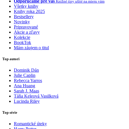
Odporúčame pre vás
Knižné tipy ušité na mieru vám
Všetky knihy
Knihy roka 2025
Bestsellery
Novinky
Pripravované
Akcie a zľavy
Kolekcie
BookTok
Mám záujem o titul
Top autori
Dominik Dán
Julie Caplin
Rebecca Yarros
Ana Huang
Sarah J. Maas
Táňa Keleová Vasilková
Lucinda Riley
Top série
Romantické úteky
Harry Potter