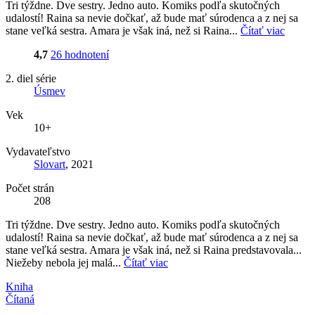
Tri týždne. Dve sestry. Jedno auto. Komiks podľa skutočných
udalostí! Raina sa nevie dočkať, až bude mať súrodenca a z nej sa
stane veľká sestra. Amara je však iná, než si Raina...
Čítať viac
4,7
26 hodnotení
2. diel série
Úsmev
Vek
10+
Vydavateľstvo
Slovart
, 2021
Počet strán
208
Tri týždne. Dve sestry. Jedno auto. Komiks podľa skutočných
udalostí! Raina sa nevie dočkať, až bude mať súrodenca a z nej sa
stane veľká sestra. Amara je však iná, než si Raina predstavovala...
Niežeby nebola jej malá...
Čítať viac
Kniha
Čítaná