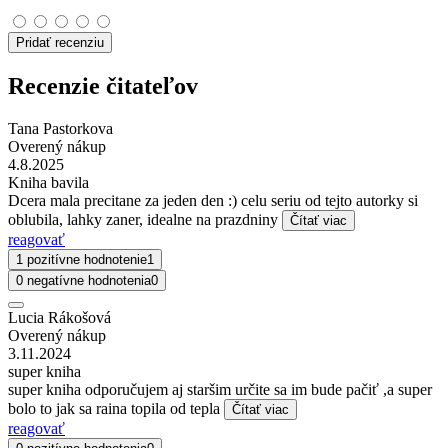
Pridať recenziu
Recenzie čitateľov
Tana Pastorkova
Overený nákup
4.8.2025
Kniha bavila
Dcera mala precitane za jeden den :) celu seriu od tejto autorky si
oblubila, lahky zaner, idealne na prazdniny
Čítať viac
reagovať
1 pozitívne hodnotenie
1
0 negatívne hodnotenia
0
Lucia Rákošová
Overený nákup
3.11.2024
super kniha
super kniha odporučujem aj staršim určite sa im bude pačiť ,a super
bolo to jak sa raina topila od tepla
Čítať viac
reagovať