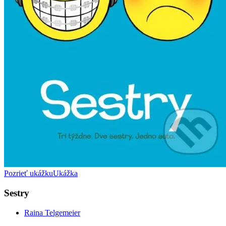
Pozrieť ukážku
Ukážka
Sestry
Raina Telgemeier