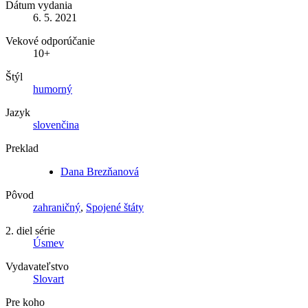
Dátum vydania
6. 5. 2021
Vekové odporúčanie
10+
Štýl
humorný
Jazyk
slovenčina
Preklad
Dana Brezňanová
Pôvod
zahraničný
,
Spojené štáty
2. diel série
Úsmev
Vydavateľstvo
Slovart
Pre koho