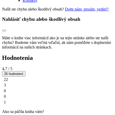
Komiksy
Našli ste chybu alebo škodlivý obsah?
Dajte nám, prosím, vedieť!
Nahlásiť chybu alebo škodlivý obsah
Máte o knihe viac informácií ako je na tejto stránke alebo ste našli
chybu? Budeme vám veľmi vďační, ak nám pomôžete s doplnením
informácií na našich stránkach.
Hodnotenia
4,7
/ 5
26 hodnotení
22
3
0
0
1
Ako sa páčila kniha vám?