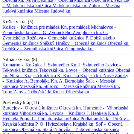
Obecná kn.
Nová Dedinka -
Obecná knižnica
Obecná kn.
Pezinok
-
Malokarpatská knižnica
Malokarpatská kn.
Zohor -
Miestna
ľudová knižnica
Miestna ľudová kn.
Košický kraj (5)
Košice -
Knižnica pre mládež
Kn. pre mládež
Michalovce -
Zemplínska knižnica G. Zvonického
Zemplínska kn. G.
Zvonického
Rožňava -
Gemerská knižnica P. Dobšinského
Gemerská knižnica
Spišský Hrušov -
Obecná knižnica
Obecná kn.
Trebišov -
Zemplínska knižnica
Zemplínska kn.
Nitriansky kraj (8)
Komárno -
Knižnica J. Szinnyeiho
Kn. J. Szinnyeiho
Levice -
Tekovská knižnica
Tekovská kn.
Lovce -
Obecná knižnica
Obecná
kn.
Nitra -
Krajská knižnica K. Kmeťka
Krajská kn.
Nové Zámky
-
Knižnica A. Bernoláka
Kn. A. Bernoláka
Šaľa -
Mestská
knižnica
Mestská kn.
Štúrovo -
Mestská knižnica
Mestská kn.
Topoľčany -
Tribečská knižnica
Tribečská kn.
Prešovský kraj (11)
Bardejov -
Okresná knižnica
Okresná kn.
Humenné -
Vihorlatská
knižnica
Vihorlatská kn.
Levoča -
Knižnica J. Henkela
Kn. J.
Henkela
Poprad -
Podtatranská knižnica
Podtatranská kn.
Prešov -
Krajská knižnica P. O. Hviezdoslava
Krajská kn.
Soľ -
Obecná
knižnica
Obecná kn.
Stará Ľubovňa -
Ľubovnianska knižnica