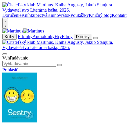
Doručenie
Kníhkupectvá
Knihovrátok
Poukážky
Knižný blog
Kontakt
E-knihy
Audioknihy
Hry
Filmy
Knihy
Doplnky
Vyhľadávanie
Prihlásiť