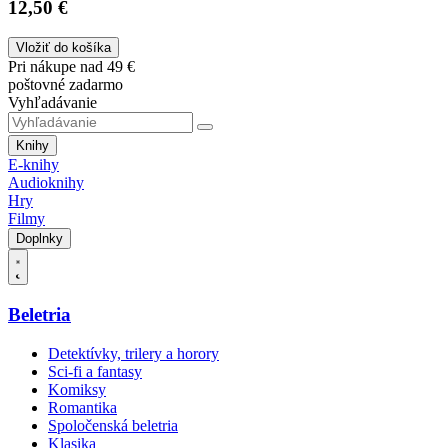
12,50 €
Vložiť do košíka
Pri nákupe nad 49 €
poštovné zadarmo
Vyhľadávanie
Knihy
E-knihy
Audioknihy
Hry
Filmy
Doplnky
Beletria
Detektívky, trilery a horory
Sci-fi a fantasy
Komiksy
Romantika
Spoločenská beletria
Klasika