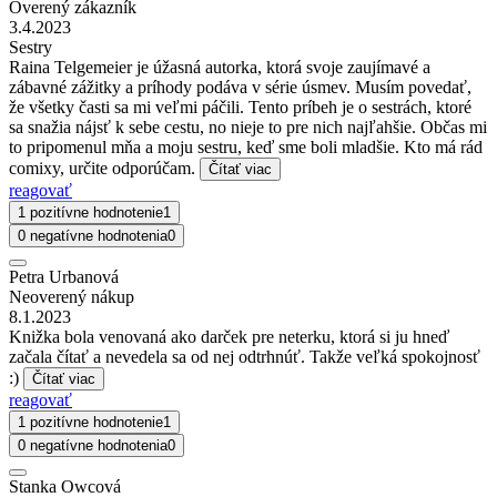
Overený zákazník
3.4.2023
Sestry
Raina Telgemeier je úžasná autorka, ktorá svoje zaujímavé a
zábavné zážitky a príhody podáva v série úsmev. Musím povedať,
že všetky časti sa mi veľmi páčili. Tento príbeh je o sestrách, ktoré
sa snažia nájsť k sebe cestu, no nieje to pre nich najľahšie. Občas mi
to pripomenul mňa a moju sestru, keď sme boli mladšie. Kto má rád
comixy, určite odporúčam.
Čítať viac
reagovať
1 pozitívne hodnotenie
1
0 negatívne hodnotenia
0
Petra Urbanová
Neoverený nákup
8.1.2023
Knižka bola venovaná ako darček pre neterku, ktorá si ju hneď
začala čítať a nevedela sa od nej odtrhnúť. Takže veľká spokojnosť
:)
Čítať viac
reagovať
1 pozitívne hodnotenie
1
0 negatívne hodnotenia
0
Stanka Owcová