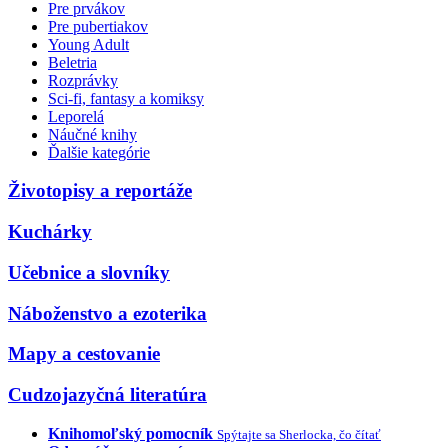
Pre prvákov
Pre pubertiakov
Young Adult
Beletria
Rozprávky
Sci-fi, fantasy a komiksy
Leporelá
Náučné knihy
Ďalšie kategórie
Životopisy a reportáže
Kuchárky
Učebnice a slovníky
Náboženstvo a ezoterika
Mapy a cestovanie
Cudzojazyčná literatúra
Knihomoľský pomocník
Spýtajte sa Sherlocka, čo čítať