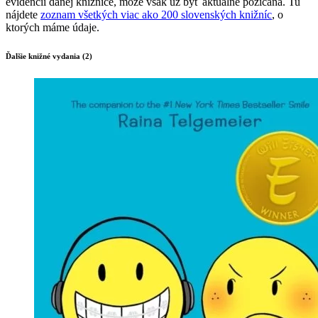
evidencii danej knižnice, môže však už byť aktuálne požičaná. Tu
nájdete
zoznam všetkých viac ako 200 slovenských knižníc
, o
ktorých máme údaje.
Ďalšie knižné vydania (2)