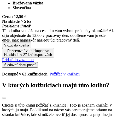
Brožovaná väzba
Slovenčina
Cena:
12,50 €
Na sklade > 5 ks
Posielame ihneď
Táto kniha sa môže na cestu ku vám vybrať prakticky okamžite! Ak
si ju objednáte do 13:00 v pracovný deň, odošleme vám ju ešte
dnes, inak najneskôr nasledujúci pracovný deň.
Vložiť do košíka
Rezervovať v kníhkupectve
Na sklade v 27 kníhkupectvách
Pridať do zoznamu
Sledovať dostupnosť
Dostupné v
63 knižniciach
.
Požičať v knižnici
V ktorých knižniciach majú túto knihu?
Chcete si túto knihu požičať z knižnice? Toto je zoznam knižníc, v
ktorých ju majú. Po kliknutí na názov vás presmerujeme priamo na
stránku knižnice, kde si môžete overiť jej dostupnosť a prípadne ju