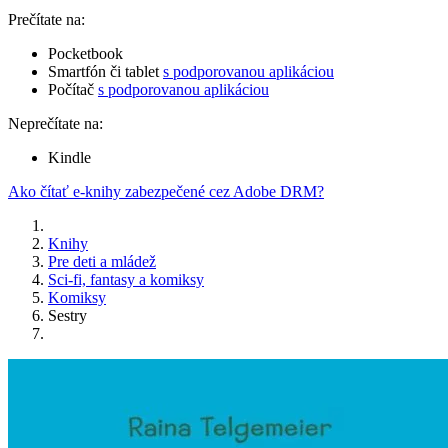
Prečítate na:
Pocketbook
Smartfón či tablet
s podporovanou aplikáciou
Počítač
s podporovanou aplikáciou
Neprečítate na:
Kindle
Ako čítať e-knihy zabezpečené cez Adobe DRM?
Knihy
Pre deti a mládež
Sci-fi, fantasy a komiksy
Komiksy
Sestry