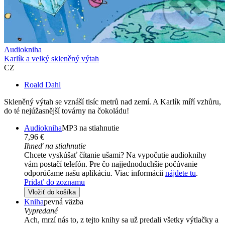
Audiokniha
Karlík a velký skleněný výtah
CZ
Roald Dahl
Skleněný výtah se vznáší tisíc metrů nad zemí. A Karlík míří vzhůru,
do té nejúžasnější továrny na čokoládu!
Audiokniha
MP3 na stiahnutie
7,96 €
Ihneď na stiahnutie
Chcete vyskúšať čítanie ušami? Na vypočutie audioknihy
vám postačí telefón. Pre čo najjednoduchšie počúvanie
odporúčame našu aplikáciu. Viac informácii
nájdete tu
.
Pridať do zoznamu
Vložiť do košíka
Kniha
pevná väzba
Vypredané
Ach, mrzí nás to, z tejto knihy sa už predali všetky výtlačky a