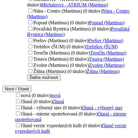
titulov)
Michalovce - ATRIUM (Martinus)
Nitra - Centro (Martinus) (0 titulov)
Nitra - Centro
(Martinus)
Poprad (Martinus) (0 titulov)
Poprad (Martinus)
Považská Bystrica (Martinus) (0 titulov)
Považská
Bystrica (Martinus)
Prešov (Martinus) (0 titulov)
Prešov (Martinus)
Trebišov (ŠUM) (0 titulov)
Trebišov (ŠUM)
Trenčín (Martinus) (0 titulov)
Trenčín (Martinus)
Trnava (Martinus) (0 titulov)
Trnava (Martinus)
Zvolen (Martinus) (0 titulov)
Zvolen (Martinus)
Žilina (Martinus) (0 titulov)
Žilina (Martinus)
Ďalšie možnosti
Nové / čítané
nová (0 titulov)
nová
čítaná (0 titulov)
čítaná
čítaná - výborný stav (0 titulov)
čítaná - výborný stav
čítaná - mierne opotrebovaná (0 titulov)
čítaná - mierne
opotrebovaná
čítané verzie vypredaných kníh (0 titulov)
čítané verzie
vypredaných kníh