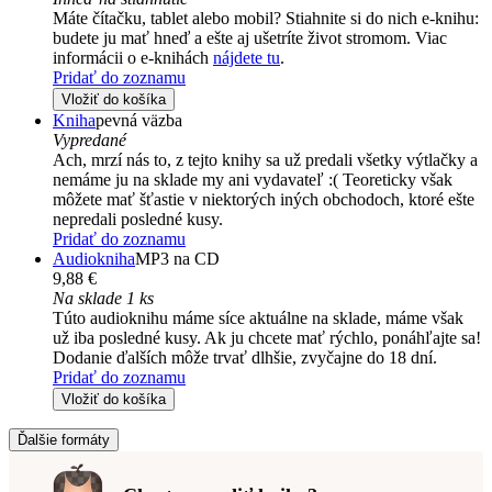
Máte čítačku, tablet alebo mobil? Stiahnite si do nich e-knihu:
budete ju mať hneď a ešte aj ušetríte život stromom. Viac
informácii o e-knihách
nájdete tu
.
Pridať do zoznamu
Vložiť do košíka
Kniha
pevná väzba
Vypredané
Ach, mrzí nás to, z tejto knihy sa už predali všetky výtlačky a
nemáme ju na sklade my ani vydavateľ :( Teoreticky však
môžete mať šťastie v niektorých iných obchodoch, ktoré ešte
nepredali posledné kusy.
Pridať do zoznamu
Audiokniha
MP3 na CD
9,88 €
Na sklade 1 ks
Túto audioknihu máme síce aktuálne na sklade, máme však
už iba posledné kusy. Ak ju chcete mať rýchlo, ponáhľajte sa!
Dodanie ďalších môže trvať dlhšie, zvyčajne do 18 dní.
Pridať do zoznamu
Vložiť do košíka
Ďalšie formáty