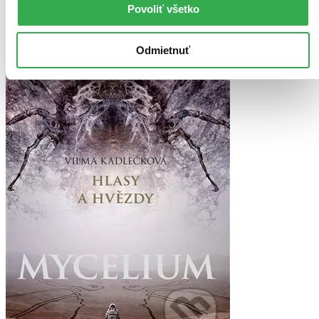
Ďalšie formáty
Povoliť všetko
Odmietnuť