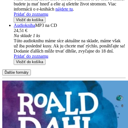
budete ju mať hneď a ešte aj ušetríte život stromom. Viac
informácii o e-knihách
nájdete tu
.
Pridať do zoznamu
Vložiť do košíka
Audiokniha
MP3 na CD
24,51 €
Na sklade 1 ks
Túto audioknihu máme síce aktuálne na sklade, máme však
už iba posledné kusy. Ak ju chcete mať rýchlo, ponáhľajte sa!
Dodanie ďalších môže trvať dlhšie, zvyčajne do 18 dní.
Pridať do zoznamu
Vložiť do košíka
Ďalšie formáty