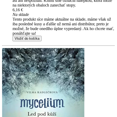
asi ani nespoznali. Knihu sme označili nálepkou, ktorá môže
na niektorých obaloch zanechať stopy.
6,16 €
Na sklade
Tento produkt síce máme aktuálne na sklade, máme však už
iba posledné kusy a ďalšie už nemá ani distribútor, preto je
možné, že bude onedlho úplne vypredaný. Ak ho chcete mať,
ponáhľajte sa!
Vložiť do košíka