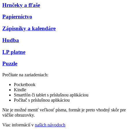
Hrnčeky a fľaše
Papiernictvo
Zápisníky a kalendáre
Hudba
LP platne
Puzzle
Prečítate na zariadeniach:
Pocketbook
Kindle
Smartfón či tablet s príslušnou aplikáciou
Počítač s príslušnou aplikáciou
Nie je možné meniť veľkosť písma, formát je preto vhodný skôr pre
väčšie obrazovky.
Viac informácií v
našich návodoch