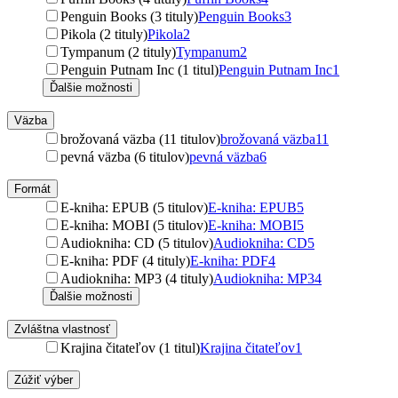
Penguin Books (3 tituly)
Penguin Books
3
Pikola (2 tituly)
Pikola
2
Tympanum (2 tituly)
Tympanum
2
Penguin Putnam Inc (1 titul)
Penguin Putnam Inc
1
Ďalšie možnosti
Väzba
brožovaná väzba (11 titulov)
brožovaná väzba
11
pevná väzba (6 titulov)
pevná väzba
6
Formát
E-kniha: EPUB (5 titulov)
E-kniha: EPUB
5
E-kniha: MOBI (5 titulov)
E-kniha: MOBI
5
Audiokniha: CD (5 titulov)
Audiokniha: CD
5
E-kniha: PDF (4 tituly)
E-kniha: PDF
4
Audiokniha: MP3 (4 tituly)
Audiokniha: MP3
4
Ďalšie možnosti
Zvláštna vlastnosť
Krajina čitateľov (1 titul)
Krajina čitateľov
1
Zúžiť výber