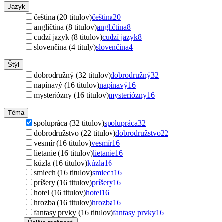
Jazyk
čeština (20 titulov)
čeština
20
angličtina (8 titulov)
angličtina
8
cudzí jazyk (8 titulov)
cudzí jazyk
8
slovenčina (4 tituly)
slovenčina
4
Štýl
dobrodružný (32 titulov)
dobrodružný
32
napínavý (16 titulov)
napínavý
16
mysteriózny (16 titulov)
mysteriózny
16
Téma
spolupráca (32 titulov)
spolupráca
32
dobrodružstvo (22 titulov)
dobrodružstvo
22
vesmír (16 titulov)
vesmír
16
lietanie (16 titulov)
lietanie
16
kúzla (16 titulov)
kúzla
16
smiech (16 titulov)
smiech
16
príšery (16 titulov)
príšery
16
hotel (16 titulov)
hotel
16
hrozba (16 titulov)
hrozba
16
fantasy prvky (16 titulov)
fantasy prvky
16