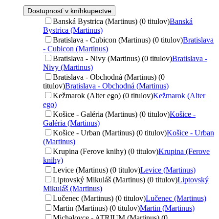
Dostupnosť v kníhkupectve
Banská Bystrica (Martinus) (0 titulov)
Banská
Bystrica (Martinus)
Bratislava - Cubicon (Martinus) (0 titulov)
Bratislava
- Cubicon (Martinus)
Bratislava - Nivy (Martinus) (0 titulov)
Bratislava -
Nivy (Martinus)
Bratislava - Obchodná (Martinus) (0
titulov)
Bratislava - Obchodná (Martinus)
Kežmarok (Alter ego) (0 titulov)
Kežmarok (Alter
ego)
Košice - Galéria (Martinus) (0 titulov)
Košice -
Galéria (Martinus)
Košice - Urban (Martinus) (0 titulov)
Košice - Urban
(Martinus)
Krupina (Ferove knihy) (0 titulov)
Krupina (Ferove
knihy)
Levice (Martinus) (0 titulov)
Levice (Martinus)
Liptovský Mikuláš (Martinus) (0 titulov)
Liptovský
Mikuláš (Martinus)
Lučenec (Martinus) (0 titulov)
Lučenec (Martinus)
Martin (Martinus) (0 titulov)
Martin (Martinus)
Michalovce - ATRIUM (Martinus) (0