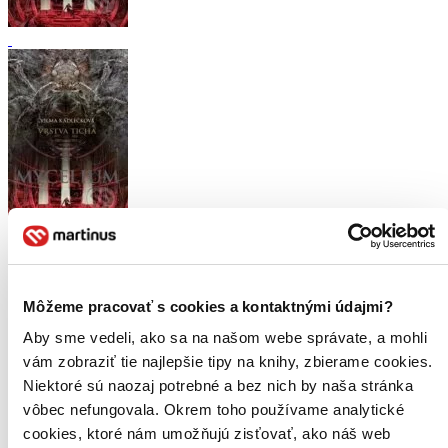
Mycelium VI: Vrstva ticha
CZ
Vilma Kadlečková
Môžeme pracovať s cookies a kontaktnými údajmi?
6. diel série
Mycelium
Aby sme vedeli, ako sa na našom webe správate, a mohli
Bájná Fomalhiwa. Svět zázraků a blahobytu. Ale také Zakázaný
vám zobraziť tie najlepšie tipy na knihy, zbierame cookies.
směr. To, co se vynořilo z vesmíru, už brzy odřízne cestu všem
Niektoré sú naozaj potrebné a bez nich by naša stránka
Lodím; a od té chvíle zůstane pravlast argenitu nepoznaná a
nepoznatelná...
vôbec nefungovala. Okrem toho používame analytické
cookies, ktoré nám umožňujú zisťovať, ako náš web
Kniha
brožovaná väzba