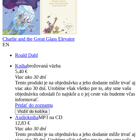
Charlie and the Great Glass Elevator
EN
Roald Dahl
Kniha
brožovaná väzba
5,40 €
Viac ako 30 dní
Tento produkt je na objednávku a jeho dodanie môže trvať aj
viac ako 30 dní. Urobíme však všetko pre to, aby sme vašu
objednávku odoslali čo najskôr a o jej ceste vás budeme včas
informovať.
Pridať do zoznamu
Vložiť do košíka
Audiokniha
MP3 na CD
12,83 €
Viac ako 30 dní
Tento produkt je na objednávku a jeho dodanie môže trvať aj
viac ako 30 dní. Urobíme však všetko pre to, aby sme vašu