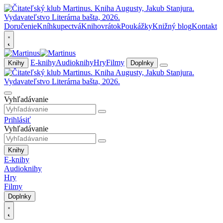
Doručenie
Kníhkupectvá
Knihovrátok
Poukážky
Knižný blog
Kontakt
E-knihy
Audioknihy
Hry
Filmy
Knihy
Doplnky
Vyhľadávanie
Prihlásiť
Vyhľadávanie
Knihy
E-knihy
Audioknihy
Hry
Filmy
Doplnky