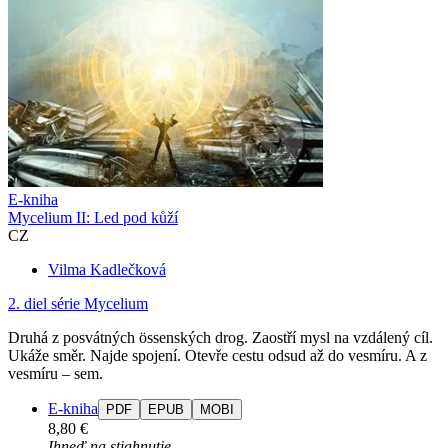
E-kniha
Mycelium II: Led pod kůží
CZ
Vilma Kadlečková
2. diel série
Mycelium
Druhá z posvátných össenských drog. Zaostří mysl na vzdálený cíl.
Ukáže směr. Najde spojení. Otevře cestu odsud až do vesmíru. A z
vesmíru – sem.
E-kniha
PDF
EPUB
MOBI
8,80 €
Ihneď na stiahnutie