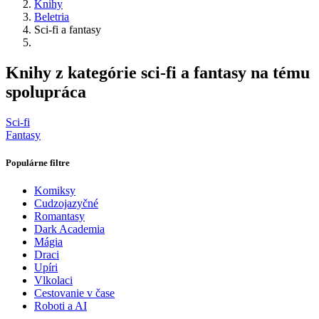
Knihy
Beletria
Sci-fi a fantasy
Knihy z kategórie sci-fi a fantasy na tému
spolupráca
Sci-fi
Fantasy
Populárne filtre
Komiksy
Cudzojazyčné
Romantasy
Dark Academia
Mágia
Draci
Upíri
Vlkolaci
Cestovanie v čase
Roboti a AI