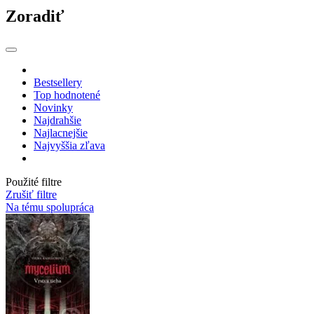
Zoradiť
Bestsellery
Top hodnotené
Novinky
Najdrahšie
Najlacnejšie
Najvyššia zľava
Použité filtre
Zrušiť filtre
Na tému spolupráca