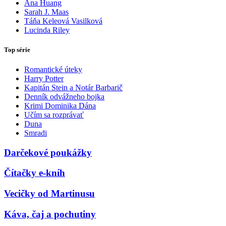
Ana Huang
Sarah J. Maas
Táňa Keleová Vasilková
Lucinda Riley
Top série
Romantické úteky
Harry Potter
Kapitán Stein a Notár Barbarič
Denník odvážneho bojka
Krimi Dominika Dána
Učím sa rozprávať
Duna
Smradi
Darčekové poukážky
Čítačky e-kníh
Vecičky od Martinusu
Káva, čaj a pochutiny