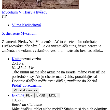
Mycelium V: Hlasy a hvězdy
CZ
Vilma Kadlečková
5. diel série
Mycelium
Znamení. Předzvěsti. Vlna změn. Ať to chcete nebo odmítáte,
Hvězdovládci přicházejí. Sekta vyznavačů aurigiánské hereze je
zničená, ale volání, vyslané do vesmíru, nezůstalo bez následků...
Kniha
pevná väzba
25,10 €
Na sklade 1 ks
Túto knihu máme síce aktuálne na sklade, máme však už iba
posledné kusy. Ak ju chcete mať rýchlo, ponáhľajte sa!
Dodanie ďalších môže trvať dlhšie, zvyčajne do 22 dní.
Pridať do zoznamu
Vložiť do košíka
E-kniha
PDF
EPUB
MOBI
10,58 €
Ihneď na stiahnutie
Máte čítačku, tablet alebo mobil? Stiahnite si do nich e-knihu: