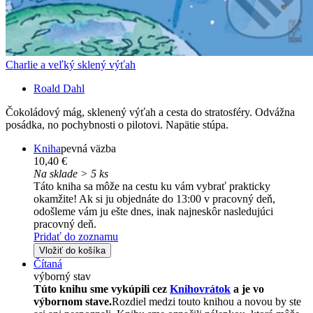
Charlie a veľký sklený výťah
Roald Dahl
Čokoládový mág, sklenený výťah a cesta do stratosféry. Odvážna
posádka, no pochybnosti o pilotovi. Napätie stúpa.
Kniha
pevná väzba
10,40 €
Na sklade > 5 ks
Táto kniha sa môže na cestu ku vám vybrať prakticky
okamžite! Ak si ju objednáte do 13:00 v pracovný deň,
odošleme vám ju ešte dnes, inak najneskôr nasledujúci
pracovný deň.
Pridať do zoznamu
Vložiť do košíka
Čítaná
výborný stav
Túto knihu sme vykúpili cez
Knihovrátok
a je vo
výbornom stave.
Rozdiel medzi touto knihou a novou by ste