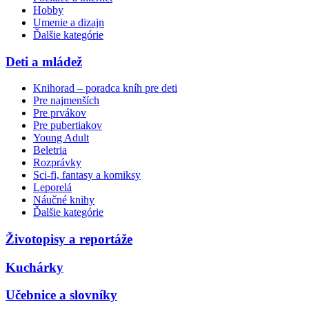
Hobby
Umenie a dizajn
Ďalšie kategórie
Deti a mládež
Knihorad – poradca kníh pre deti
Pre najmenších
Pre prvákov
Pre pubertiakov
Young Adult
Beletria
Rozprávky
Sci-fi, fantasy a komiksy
Leporelá
Náučné knihy
Ďalšie kategórie
Životopisy a reportáže
Kuchárky
Učebnice a slovníky