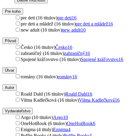
Ďalšie možnosti
Pre koho
pre deti (16 titulov)
pre deti
16
pre deti a mládež (16 titulov)
pre deti a mládež
16
new adult (10 titulov)
new adult
10
Pôvod
Česko (16 titulov)
Česko
16
zahraničný (16 titulov)
zahraničný
16
Spojené kráľovstvo (16 titulov)
Spojené kráľovstvo
16
Útvar
romány (16 titulov)
romány
16
Autor
Roald Dahl (16 titulov)
Roald Dahl
16
Vilma Kadlečková (16 titulov)
Vilma Kadlečková
16
Vydavateľstvo
Argo (10 titulov)
Argo
10
OneHotBook (6 titulov)
OneHotBook
6
Enigma (4 tituly)
Enigma
4
Puffin Books (4 tituly)
Puffin Books
4