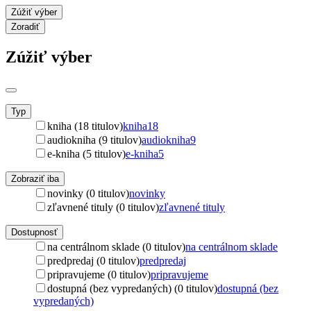
Zúžiť výber
Zoradiť
Zúžiť výber
Typ
kniha (18 titulov)
kniha
18
audiokniha (9 titulov)
audiokniha
9
e-kniha (5 titulov)
e-kniha
5
Zobraziť iba
novinky (0 titulov)
novinky
zľavnené tituly (0 titulov)
zľavnené tituly
Dostupnosť
na centrálnom sklade (0 titulov)
na centrálnom sklade
predpredaj (0 titulov)
predpredaj
pripravujeme (0 titulov)
pripravujeme
dostupná (bez vypredaných) (0 titulov)
dostupná (bez
vypredaných)