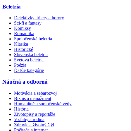
Beletria
Detektívky, trilery a horory
Sci-fi a fantasy
Komiksy
Romantika
Spoločenská beletria
Klasika
Historické
Slovenská beletria
Svetová beletria
Poézia
Ďalšie kategórie
Náučná a odborná
Motivácia a sebarozvoj
Biznis a manažment
Humanitné a spoločenské vedy
História
Životopisy a reportáže
Vzťahy a rodina
Zdravie a životný štýl
Počítače a internet