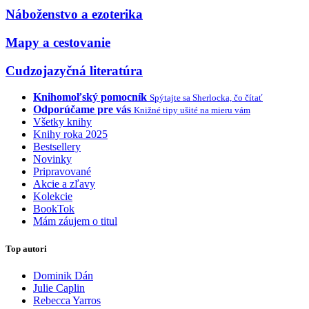
Náboženstvo a ezoterika
Mapy a cestovanie
Cudzojazyčná literatúra
Knihomoľský pomocník
Spýtajte sa Sherlocka, čo čítať
Odporúčame pre vás
Knižné tipy ušité na mieru vám
Všetky knihy
Knihy roka 2025
Bestsellery
Novinky
Pripravované
Akcie a zľavy
Kolekcie
BookTok
Mám záujem o titul
Top autori
Dominik Dán
Julie Caplin
Rebecca Yarros