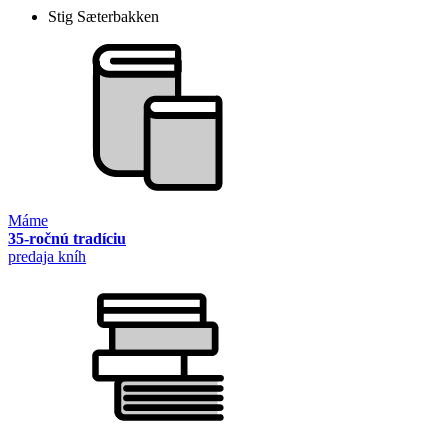
Stig Sæterbakken
Máme
35-ročnú tradíciu
predaja kníh