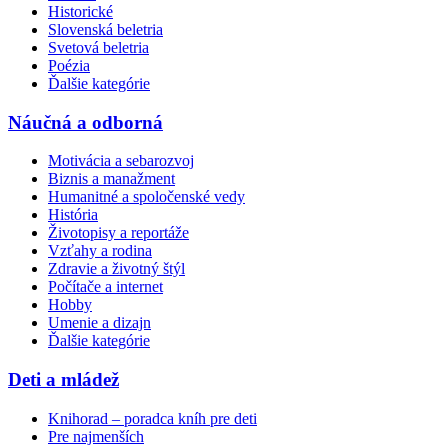
Historické
Slovenská beletria
Svetová beletria
Poézia
Ďalšie kategórie
Náučná a odborná
Motivácia a sebarozvoj
Biznis a manažment
Humanitné a spoločenské vedy
História
Životopisy a reportáže
Vzťahy a rodina
Zdravie a životný štýl
Počítače a internet
Hobby
Umenie a dizajn
Ďalšie kategórie
Deti a mládež
Knihorad – poradca kníh pre deti
Pre najmenších