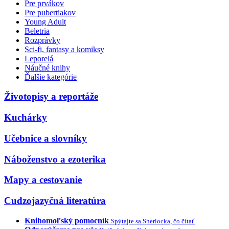
Pre prvákov
Pre pubertiakov
Young Adult
Beletria
Rozprávky
Sci-fi, fantasy a komiksy
Leporelá
Náučné knihy
Ďalšie kategórie
Životopisy a reportáže
Kuchárky
Učebnice a slovníky
Náboženstvo a ezoterika
Mapy a cestovanie
Cudzojazyčná literatúra
Knihomoľský pomocník
Spýtajte sa Sherlocka, čo čítať