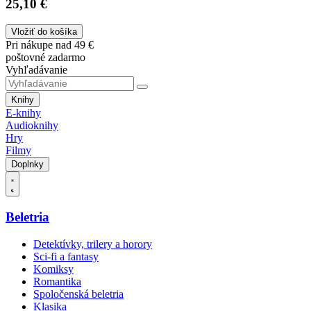
25,10 €
Vložiť do košíka
Pri nákupe nad 49 €
poštovné zadarmo
Vyhľadávanie
Knihy
E-knihy
Audioknihy
Hry
Filmy
Doplnky
Beletria
Detektívky, trilery a horory
Sci-fi a fantasy
Komiksy
Romantika
Spoločenská beletria
Klasika