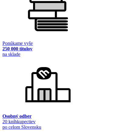
Ponúkame vyše
250 000 titulov
na sklade
Osobný odber
20 kníhkupectiev
po celom Slovensku