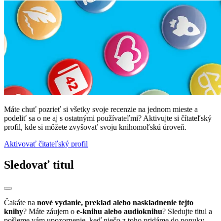
Máte chuť pozrieť si všetky svoje recenzie na jednom mieste a
podeliť sa o ne aj s ostatnými používateľmi? Aktivujte si čítateľský
profil, kde si môžete zvyšovať svoju knihomoľskú úroveň.
Aktivovať čitateľský profil
Sledovať titul
Čakáte na
nové vydanie, preklad alebo naskladnenie tejto
knihy
? Máte záujem o
e-knihu alebo audioknihu
? Sledujte titul a
pošleme vám upozornenie, keď niečo z toho pridáme do ponuky.