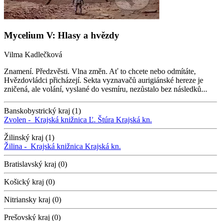
Mycelium V: Hlasy a hvězdy
Vilma Kadlečková
Znamení. Předzvěsti. Vlna změn. Ať to chcete nebo odmítáte,
Hvězdovládci přicházejí. Sekta vyznavačů aurigiánské hereze je
zničená, ale volání, vyslané do vesmíru, nezůstalo bez následků...
Banskobystrický kraj (1)
Zvolen -
Krajská knižnica Ľ. Štúra
Krajská kn.
Žilinský kraj (1)
Žilina -
Krajská knižnica
Krajská kn.
Bratislavský kraj (0)
Košický kraj (0)
Nitriansky kraj (0)
Prešovský kraj (0)