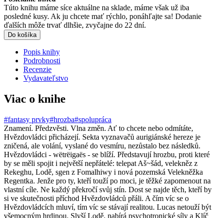
Túto knihu máme síce aktuálne na sklade, máme však už iba
posledné kusy. Ak ju chcete mať rýchlo, ponáhľajte sa! Dodanie
ďalších môže trvať dlhšie, zvyčajne do 22 dní.
Do košíka
Popis knihy
Podrobnosti
Recenzie
Vydavateľstvo
Viac o knihe
#fantasy prvky
#hrozba
#spolupráca
Znamení. Předzvěsti. Vlna změn. Ať to chcete nebo odmítáte,
Hvězdovládci přicházejí. Sekta vyznavačů aurigiánské hereze je
zničená, ale volání, vyslané do vesmíru, nezůstalo bez následků.
Hvězdovládci - wëtrëigaës - se blíží. Představují hrozbu, proti které
by se měli spojit i největší nepřátelé: telepat Aš~šád, velekněz z
Rekeghu, Lodě, sgen z Fomalhiwy i nová pozemská Velekněžka
Regentka. Jenže pro ty, kteří touží po moci, je těžké zapomenout na
vlastní cíle. Ne každý překročí svůj stín. Dost se najde těch, kteří by
si ve skutečnosti příchod Hvězdovládců přáli. A čím víc se o
Hvězdovládcích mluví, tím víc se stávají realitou. Lucas netouží být
všemocným hrdinou. Slyší Lodě, nabírá psychotronické síly a Klíč