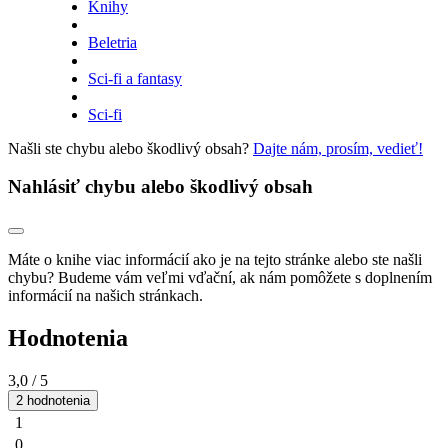
Knihy
Beletria
Sci-fi a fantasy
Sci-fi
Našli ste chybu alebo škodlivý obsah?
Dajte nám, prosím, vedieť!
Nahlásiť chybu alebo škodlivý obsah
Máte o knihe viac informácií ako je na tejto stránke alebo ste našli
chybu? Budeme vám veľmi vďační, ak nám pomôžete s doplnením
informácií na našich stránkach.
Hodnotenia
3,0
/ 5
2 hodnotenia
1
0