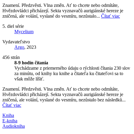
Znamení. Předzvěsti. Vlna změn. Ať to chcete nebo odmítáte,
Hvězdovládci přicházejí. Sekta vyznavačů aurigiánské hereze je
zničená, ale volání, vyslané do vesmíru, nezůstalo...
Čítať viac
5. diel série
Mycelium
Vydavateľstvo
Argo
, 2023
456 strán
8-9 hodín čítania
Vychádzame z priemerného údaju o rýchlosti čítania 230 slov
za minútu, od knihy ku knihe a čitateľa ku čitateľovi sa to
však môže líšiť.
Znamení. Předzvěsti. Vlna změn. Ať to chcete nebo odmítáte,
Hvězdovládci přicházejí. Sekta vyznavačů aurigiánské hereze je
zničená, ale volání, vyslané do vesmíru, nezůstalo bez následků...
Čítať viac
Kniha
E-kniha
Audiokniha