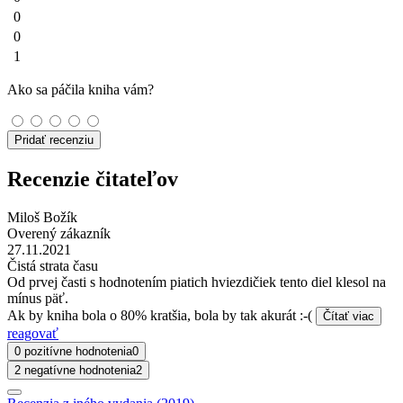
0
0
1
Ako sa páčila kniha vám?
Pridať recenziu
Recenzie čitateľov
Miloš Božík
Overený zákazník
27.11.2021
Čistá strata času
Od prvej časti s hodnotením piatich hviezdičiek tento diel klesol na
mínus päť.
Ak by kniha bola o 80% kratšia, bola by tak akurát :-(
Čítať viac
reagovať
0 pozitívne hodnotenia
0
2 negatívne hodnotenia
2