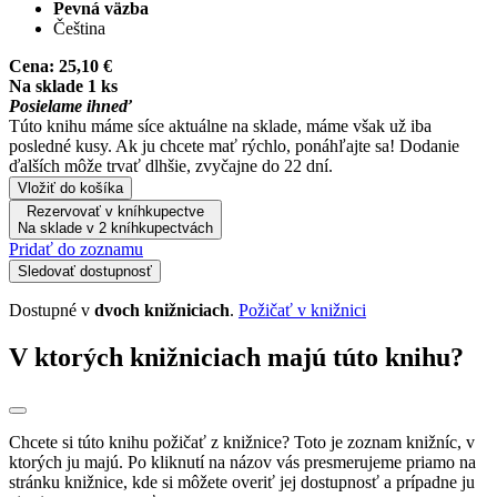
Pevná väzba
Čeština
Cena:
25,10 €
Na sklade 1 ks
Posielame ihneď
Túto knihu máme síce aktuálne na sklade, máme však už iba
posledné kusy. Ak ju chcete mať rýchlo, ponáhľajte sa! Dodanie
ďalších môže trvať dlhšie, zvyčajne do 22 dní.
Vložiť do košíka
Rezervovať v kníhkupectve
Na sklade v 2 kníhkupectvách
Pridať do zoznamu
Sledovať dostupnosť
Dostupné v
dvoch knižniciach
.
Požičať v knižnici
V ktorých knižniciach majú túto knihu?
Chcete si túto knihu požičať z knižnice? Toto je zoznam knižníc, v
ktorých ju majú. Po kliknutí na názov vás presmerujeme priamo na
stránku knižnice, kde si môžete overiť jej dostupnosť a prípadne ju