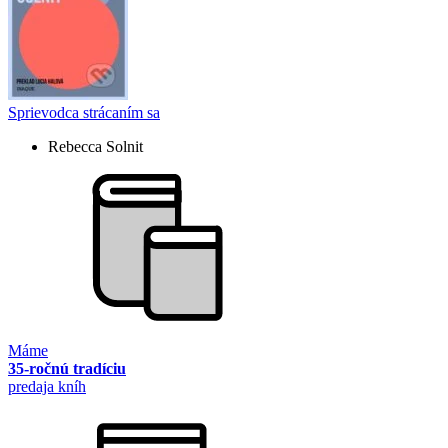
Sprievodca strácaním sa
Rebecca Solnit
Máme
35-ročnú tradíciu
predaja kníh