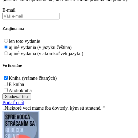
E-mail
Zaujíma ma
len toto vydanie
aj iné vydania (v jazyku čeština)
aj iné vydania (v akomkoľvek jazyku)
Vo formáte
Kniha (vrátane čítaných)
E-kniha
Audiokniha
Sledovať titul
Pridať citát
Niektoré veci máme iba dovtedy, kým sú stratené.