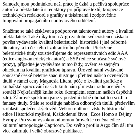
Samozřejmou podmínkou naší práce je úzká a pečlivá spolupráce
autorů a překladatelů s redaktory při přípravě textů, kooperace
technických redaktorů s grafiky a tiskárnami i zodpovědné
fungování propagačního i odbytového oddělení.
Snažíme se také získávat a podporovat talentované autory a kvalitní
překladatele. Také díky tomu Argo za dobu své existence získalo
pověst vydavatele kvalitní beletristické, historické i jiné odborné
literatury, a to českého i zahraničního původu. Přeložené
beletristické tituly soustřeďujeme do reprezentativních edic AAA
(edice anglo-amerických autorů) a SSP (edice současné světové
prózy), případně je vydáváme mimo řady, ovšem se stejným
ohledem na kvalitní grafickou úpravu. Úroveň námi vydávané
současné české beletrie snad ilustruje i přehled našich oceněných
titulů v rámci ceny Magnesia Litera, péče o kvalitní grafické a
knihařské zpracování našich knih nám přinesla i řadu ocenění v
soutěži Nejkrásnější kniha roku (kompletní seznam našich úspěchů
zde). Žánrové spektrum jsme v poslední době obohatili o sci-fi a
fantasy tituly. Stále se rozšiřuje nabídka odborných titulů, především
z oblasti společenských věd. Velkou oblibu si získaly historické
edice Historické myšlení, Každodenní život , Ecce Homo a Dějiny
Evropy. Pro svou vysokou odbornou úroveň je ceněna edice
kulturní antropologie Capricorn. Do svého profilu Argo čím dál tím
více zahrnuje i velké obrazové publikace.