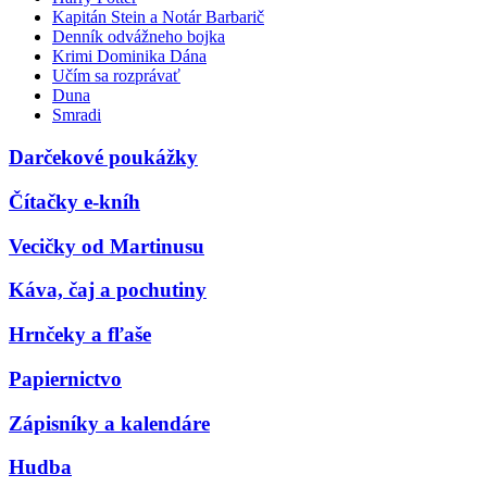
Kapitán Stein a Notár Barbarič
Denník odvážneho bojka
Krimi Dominika Dána
Učím sa rozprávať
Duna
Smradi
Darčekové poukážky
Čítačky e-kníh
Vecičky od Martinusu
Káva, čaj a pochutiny
Hrnčeky a fľaše
Papiernictvo
Zápisníky a kalendáre
Hudba