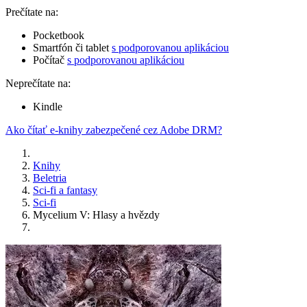
Prečítate na:
Pocketbook
Smartfón či tablet
s podporovanou aplikáciou
Počítač
s podporovanou aplikáciou
Neprečítate na:
Kindle
Ako čítať e-knihy zabezpečené cez Adobe DRM?
Knihy
Beletria
Sci-fi a fantasy
Sci-fi
Mycelium V: Hlasy a hvězdy