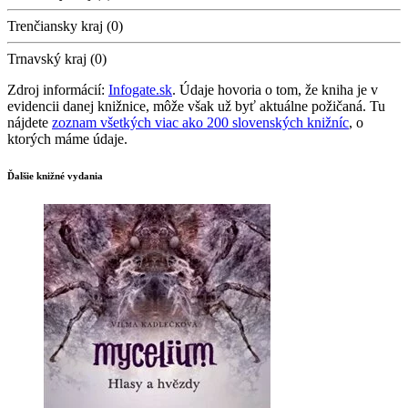
Trenčiansky kraj (0)
Trnavský kraj (0)
Zdroj informácií:
Infogate.sk
. Údaje hovoria o tom, že kniha je v
evidencii danej knižnice, môže však už byť aktuálne požičaná. Tu
nájdete
zoznam všetkých viac ako 200 slovenských knižníc
, o
ktorých máme údaje.
Ďalšie knižné vydania