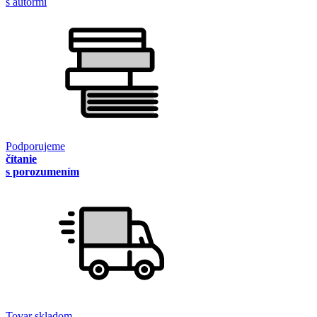
s autormi
Podporujeme
čítanie
s porozumením
Tovar skladom