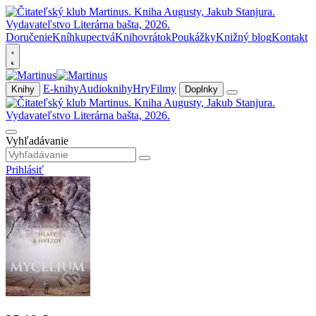
Doručenie
Kníhkupectvá
Knihovrátok
Poukážky
Knižný blog
Kontakt
E-knihy
Audioknihy
Hry
Filmy
Knihy
Doplnky
Vyhľadávanie
Prihlásiť