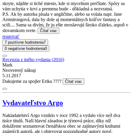
skryte, nájdite si tiché miesto, kde si mycelium prečítate. Spóry sa
vám uchytia v krvi a premena bude - dôkladná a nezvratná.
P.S. Ak by autorka písala v angličtine, alebo sa volala napr. Jane
Armstrongová, dala by dole aj momentálnych kráľov fantasy a
scifi.... Sama sa divím, že ju ešte neoslavujú široko ďaleko, aspoň v
slovanskom svete.
Čítať viac
reagovať
7 pozitívne hodnotenia
7
0 negatívne hodnotenia
0
Recenzia z iného vydania (2016)
Mark
Neoverený nákup
5.11.2017
Dakujeme za spojler Erika ????
Čítať viac
Vydavateľstvo Argo
Nakladatelství Argo vzniklo v roce 1992 a vydalo více než dva
tisíce titulů. Naší hlavní zásadou je týmová práce, díky níž
dokážeme seznamovat čtenářskou obec se zajímavými knihami
známých autorů, ale i objevovat pozoruhodné autory nové.