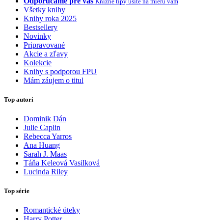
Odporúčame pre vás
Knižné tipy ušité na mieru vám
Všetky knihy
Knihy roka 2025
Bestsellery
Novinky
Pripravované
Akcie a zľavy
Kolekcie
Knihy s podporou FPU
Mám záujem o titul
Top autori
Dominik Dán
Julie Caplin
Rebecca Yarros
Ana Huang
Sarah J. Maas
Táňa Keleová Vasilková
Lucinda Riley
Top série
Romantické úteky
Harry Potter