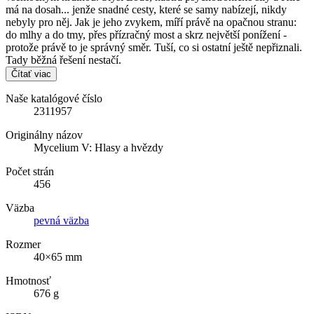
má na dosah... jenže snadné cesty, které se samy nabízejí, nikdy
nebyly pro něj. Jak je jeho zvykem, míří právě na opačnou stranu:
do mlhy a do tmy, přes přízračný most a skrz největší ponížení -
protože právě to je správný směr. Tuší, co si ostatní ještě nepřiznali.
Tady běžná řešení nestačí.
Čítať viac
Naše katalógové číslo
2311957
Originálny názov
Mycelium V: Hlasy a hvězdy
Počet strán
456
Väzba
pevná väzba
Rozmer
40×65 mm
Hmotnosť
676 g