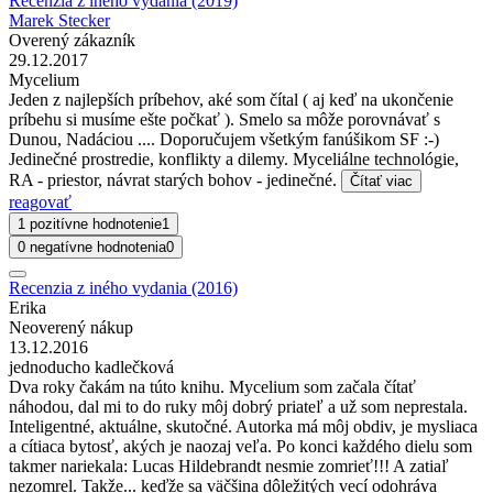
Recenzia z iného vydania (2019)
Marek Stecker
Overený zákazník
29.12.2017
Mycelium
Jeden z najlepších príbehov, aké som čítal ( aj keď na ukončenie
príbehu si musíme ešte počkať ). Smelo sa môže porovnávať s
Dunou, Nadáciou .... Doporučujem všetkým fanúšikom SF :-)
Jedinečné prostredie, konflikty a dilemy. Myceliálne technológie,
RA - priestor, návrat starých bohov - jedinečné.
Čítať viac
reagovať
1 pozitívne hodnotenie
1
0 negatívne hodnotenia
0
Recenzia z iného vydania (2016)
Erika
Neoverený nákup
13.12.2016
jednoducho kadlečková
Dva roky čakám na túto knihu. Mycelium som začala čítať
náhodou, dal mi to do ruky môj dobrý priateľ a už som neprestala.
Inteligentné, aktuálne, skutočné. Autorka má môj obdiv, je mysliaca
a cítiaca bytosť, akých je naozaj veľa. Po konci každého dielu som
takmer nariekala: Lucas Hildebrandt nesmie zomrieť!!! A zatiaľ
nezomrel. Takže... keďže sa väčšina dôležitých vecí odohráva