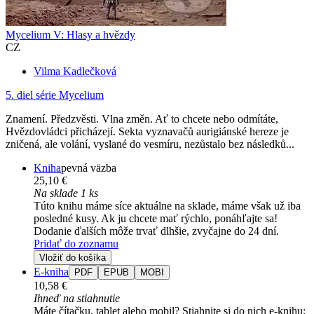
Mycelium V: Hlasy a hvězdy
CZ
Vilma Kadlečková
5. diel série
Mycelium
Znamení. Předzvěsti. Vlna změn. Ať to chcete nebo odmítáte,
Hvězdovládci přicházejí. Sekta vyznavačů aurigiánské hereze je
zničená, ale volání, vyslané do vesmíru, nezůstalo bez následků...
Kniha
pevná väzba
25,10 €
Na sklade 1 ks
Túto knihu máme síce aktuálne na sklade, máme však už iba
posledné kusy. Ak ju chcete mať rýchlo, ponáhľajte sa!
Dodanie ďalších môže trvať dlhšie, zvyčajne do 24 dní.
Pridať do zoznamu
Vložiť do košíka
E-kniha
PDF
EPUB
MOBI
10,58 €
Ihneď na stiahnutie
Máte čítačku, tablet alebo mobil? Stiahnite si do nich e-knihu: