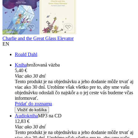
Charlie and the Great Glass Elevator
EN
Roald Dahl
Kniha
brožovaná väzba
5,40 €
Viac ako 30 dní
Tento produkt je na objednávku a jeho dodanie môže trvať aj
viac ako 30 dní. Urobíme však všetko pre to, aby sme vašu
objednávku odoslali čo najskôr a o jej ceste vás budeme včas
informovať.
Pridať do zoznamu
Vložiť do košíka
Audiokniha
MP3 na CD
12,83 €
Viac ako 30 dní
Tento produkt je na objednávku a jeho dodanie môže trvať aj
viac ako 30 dní. Urobíme však všetko pre to, aby sme vašu