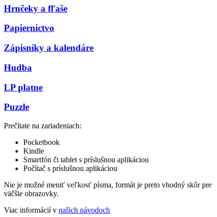
Hrnčeky a fľaše
Papiernictvo
Zápisníky a kalendáre
Hudba
LP platne
Puzzle
Prečítate na zariadeniach:
Pocketbook
Kindle
Smartfón či tablet s príslušnou aplikáciou
Počítač s príslušnou aplikáciou
Nie je možné meniť veľkosť písma, formát je preto vhodný skôr pre
väčšie obrazovky.
Viac informácií v
našich návodoch