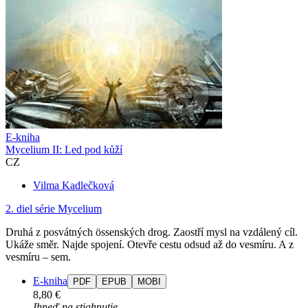
E-kniha
Mycelium II: Led pod kůží
CZ
Vilma Kadlečková
2. diel série
Mycelium
Druhá z posvátných össenských drog. Zaostří mysl na vzdálený cíl.
Ukáže směr. Najde spojení. Otevře cestu odsud až do vesmíru. A z
vesmíru – sem.
E-kniha
PDF
EPUB
MOBI
8,80 €
Ihneď na stiahnutie