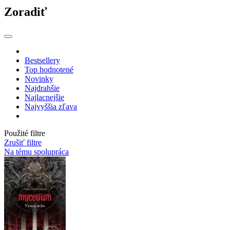
Zoradiť
Bestsellery
Top hodnotené
Novinky
Najdrahšie
Najlacnejšie
Najvyššia zľava
Použité filtre
Zrušiť filtre
Na tému spolupráca