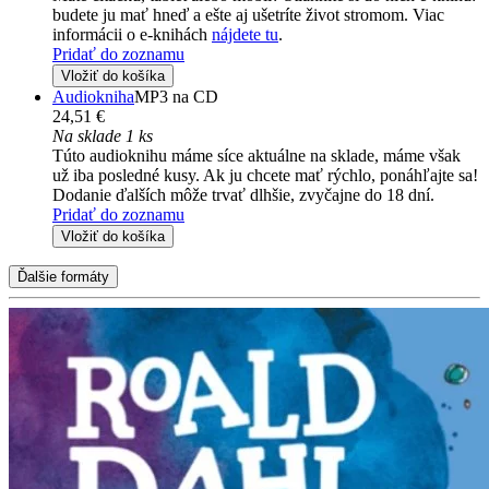
budete ju mať hneď a ešte aj ušetríte život stromom. Viac
informácii o e-knihách
nájdete tu
.
Pridať do zoznamu
Vložiť do košíka
Audiokniha
MP3 na CD
24,51 €
Na sklade 1 ks
Túto audioknihu máme síce aktuálne na sklade, máme však
už iba posledné kusy. Ak ju chcete mať rýchlo, ponáhľajte sa!
Dodanie ďalších môže trvať dlhšie, zvyčajne do 18 dní.
Pridať do zoznamu
Vložiť do košíka
Ďalšie formáty