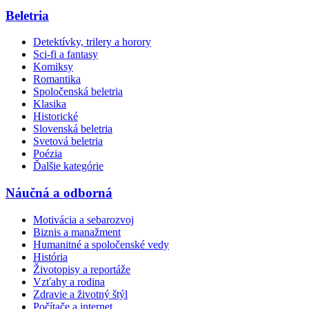
Beletria
Detektívky, trilery a horory
Sci-fi a fantasy
Komiksy
Romantika
Spoločenská beletria
Klasika
Historické
Slovenská beletria
Svetová beletria
Poézia
Ďalšie kategórie
Náučná a odborná
Motivácia a sebarozvoj
Biznis a manažment
Humanitné a spoločenské vedy
História
Životopisy a reportáže
Vzťahy a rodina
Zdravie a životný štýl
Počítače a internet