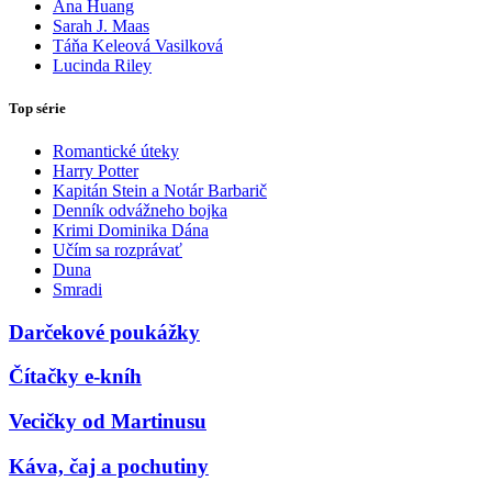
Ana Huang
Sarah J. Maas
Táňa Keleová Vasilková
Lucinda Riley
Top série
Romantické úteky
Harry Potter
Kapitán Stein a Notár Barbarič
Denník odvážneho bojka
Krimi Dominika Dána
Učím sa rozprávať
Duna
Smradi
Darčekové poukážky
Čítačky e-kníh
Vecičky od Martinusu
Káva, čaj a pochutiny