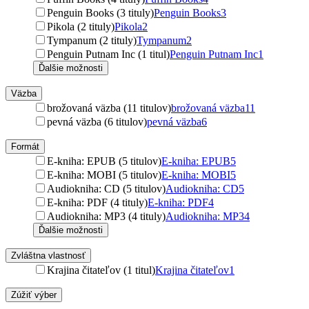
Penguin Books (3 tituly)
Penguin Books
3
Pikola (2 tituly)
Pikola
2
Tympanum (2 tituly)
Tympanum
2
Penguin Putnam Inc (1 titul)
Penguin Putnam Inc
1
Ďalšie možnosti
Väzba
brožovaná väzba (11 titulov)
brožovaná väzba
11
pevná väzba (6 titulov)
pevná väzba
6
Formát
E-kniha: EPUB (5 titulov)
E-kniha: EPUB
5
E-kniha: MOBI (5 titulov)
E-kniha: MOBI
5
Audiokniha: CD (5 titulov)
Audiokniha: CD
5
E-kniha: PDF (4 tituly)
E-kniha: PDF
4
Audiokniha: MP3 (4 tituly)
Audiokniha: MP3
4
Ďalšie možnosti
Zvláštna vlastnosť
Krajina čitateľov (1 titul)
Krajina čitateľov
1
Zúžiť výber