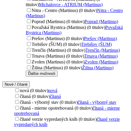
titulov)
Michalovce - ATRIUM (Martinus)
Nitra - Centro (Martinus) (0 titulov)
Nitra - Centro
(Martinus)
Poprad (Martinus) (0 titulov)
Poprad (Martinus)
Považská Bystrica (Martinus) (0 titulov)
Považská
Bystrica (Martinus)
Prešov (Martinus) (0 titulov)
Prešov (Martinus)
Trebišov (ŠUM) (0 titulov)
Trebišov (ŠUM)
Trenčín (Martinus) (0 titulov)
Trenčín (Martinus)
Trnava (Martinus) (0 titulov)
Trnava (Martinus)
Zvolen (Martinus) (0 titulov)
Zvolen (Martinus)
Žilina (Martinus) (0 titulov)
Žilina (Martinus)
Ďalšie možnosti
Nové / čítané
nová (0 titulov)
nová
čítaná (0 titulov)
čítaná
čítaná - výborný stav (0 titulov)
čítaná - výborný stav
čítaná - mierne opotrebovaná (0 titulov)
čítaná - mierne
opotrebovaná
čítané verzie vypredaných kníh (0 titulov)
čítané verzie
vypredaných kníh