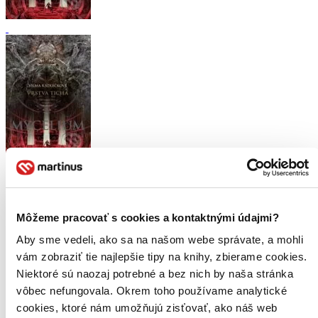
Mycelium VI: Vrstva ticha
CZ
Vilma Kadlečková
Môžeme pracovať s cookies a kontaktnými údajmi?
6. diel série
Mycelium
Aby sme vedeli, ako sa na našom webe správate, a mohli
Bájná Fomalhiwa. Svět zázraků a blahobytu. Ale také Zakázaný
vám zobraziť tie najlepšie tipy na knihy, zbierame cookies.
směr. To, co se vynořilo z vesmíru, už brzy odřízne cestu všem
Niektoré sú naozaj potrebné a bez nich by naša stránka
Lodím; a od té chvíle zůstane pravlast argenitu nepoznaná a
nepoznatelná...
vôbec nefungovala. Okrem toho používame analytické
cookies, ktoré nám umožňujú zisťovať, ako náš web
Kniha
brožovaná väzba