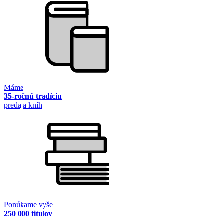
Máme
35-ročnú tradíciu
predaja kníh
Ponúkame vyše
250 000 titulov