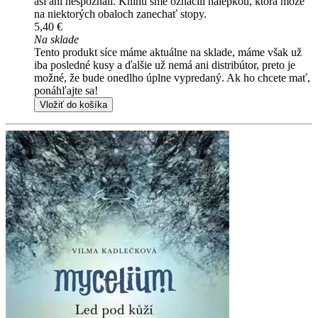
asi ani nespoznali. Knihu sme označili nálepkou, ktorá môže
na niektorých obaloch zanechať stopy.
5,40 €
Na sklade
Tento produkt síce máme aktuálne na sklade, máme však už
iba posledné kusy a ďalšie už nemá ani distribútor, preto je
možné, že bude onedlho úplne vypredaný. Ak ho chcete mať,
ponáhľajte sa!
Vložiť do košíka