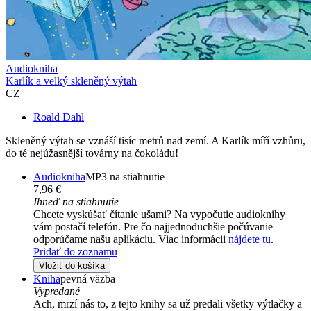
Audiokniha
Karlík a velký skleněný výtah
CZ
Roald Dahl
Skleněný výtah se vznáší tisíc metrů nad zemí. A Karlík míří vzhůru,
do té nejúžasnější továrny na čokoládu!
Audiokniha
MP3 na stiahnutie
7,96 €
Ihneď na stiahnutie
Chcete vyskúšať čítanie ušami? Na vypočutie audioknihy
vám postačí telefón. Pre čo najjednoduchšie počúvanie
odporúčame našu aplikáciu. Viac informácii
nájdete tu
.
Pridať do zoznamu
Vložiť do košíka
Kniha
pevná väzba
Vypredané
Ach, mrzí nás to, z tejto knihy sa už predali všetky výtlačky a