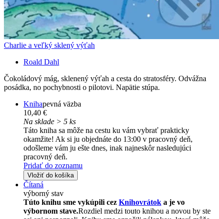
Charlie a veľký sklený výťah
Roald Dahl
Čokoládový mág, sklenený výťah a cesta do stratosféry. Odvážna
posádka, no pochybnosti o pilotovi. Napätie stúpa.
Kniha
pevná väzba
10,40 €
Na sklade > 5 ks
Táto kniha sa môže na cestu ku vám vybrať prakticky
okamžite! Ak si ju objednáte do 13:00 v pracovný deň,
odošleme vám ju ešte dnes, inak najneskôr nasledujúci
pracovný deň.
Pridať do zoznamu
Vložiť do košíka
Čítaná
výborný stav
Túto knihu sme vykúpili cez
Knihovrátok
a je vo
výbornom stave.
Rozdiel medzi touto knihou a novou by ste