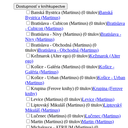
Dostupnosť v kníhkupectve
Banská Bystrica (Martinus) (0 titulov)
Banská
Bystrica (Martinus)
Bratislava - Cubicon (Martinus) (0 titulov)
Bratislava
- Cubicon (Martinus)
Bratislava - Nivy (Martinus) (0 titulov)
Bratislava -
Nivy (Martinus)
Bratislava - Obchodná (Martinus) (0
titulov)
Bratislava - Obchodná (Martinus)
Kežmarok (Alter ego) (0 titulov)
Kežmarok (Alter
ego)
Košice - Galéria (Martinus) (0 titulov)
Košice -
Galéria (Martinus)
Košice - Urban (Martinus) (0 titulov)
Košice - Urban
(Martinus)
Krupina (Ferove knihy) (0 titulov)
Krupina (Ferove
knihy)
Levice (Martinus) (0 titulov)
Levice (Martinus)
Liptovský Mikuláš (Martinus) (0 titulov)
Liptovský
Mikuláš (Martinus)
Lučenec (Martinus) (0 titulov)
Lučenec (Martinus)
Martin (Martinus) (0 titulov)
Martin (Martinus)
Michalovce - ATRIUM (Martinus) (0