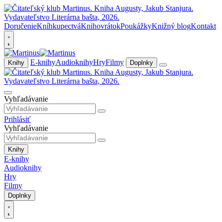
Doručenie
Kníhkupectvá
Knihovrátok
Poukážky
Knižný blog
Kontakt
E-knihy
Audioknihy
Hry
Filmy
Knihy
Doplnky
Vyhľadávanie
Prihlásiť
Vyhľadávanie
Knihy
E-knihy
Audioknihy
Hry
Filmy
Doplnky