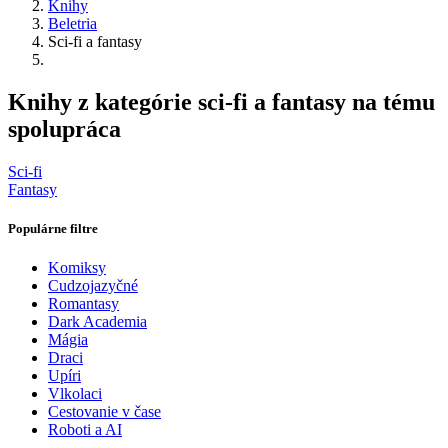
Knihy
Beletria
Sci-fi a fantasy
Knihy z kategórie sci-fi a fantasy na tému
spolupráca
Sci-fi
Fantasy
Populárne filtre
Komiksy
Cudzojazyčné
Romantasy
Dark Academia
Mágia
Draci
Upíri
Vlkolaci
Cestovanie v čase
Roboti a AI