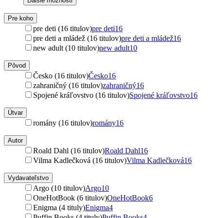
Ďalšie možnosti
Pre koho
pre deti (16 titulov)
pre deti
16
pre deti a mládež (16 titulov)
pre deti a mládež
16
new adult (10 titulov)
new adult
10
Pôvod
Česko (16 titulov)
Česko
16
zahraničný (16 titulov)
zahraničný
16
Spojené kráľovstvo (16 titulov)
Spojené kráľovstvo
16
Útvar
romány (16 titulov)
romány
16
Autor
Roald Dahl (16 titulov)
Roald Dahl
16
Vilma Kadlečková (16 titulov)
Vilma Kadlečková
16
Vydavateľstvo
Argo (10 titulov)
Argo
10
OneHotBook (6 titulov)
OneHotBook
6
Enigma (4 tituly)
Enigma
4
Puffin Books (4 tituly)
Puffin Books
4