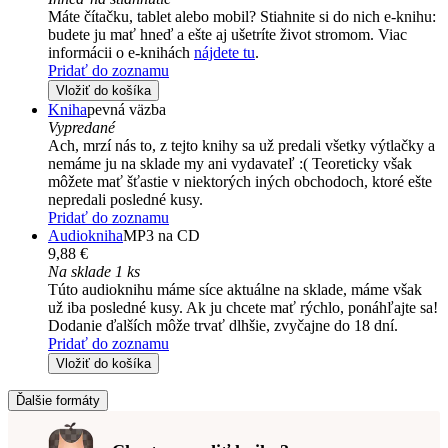
Máte čítačku, tablet alebo mobil? Stiahnite si do nich e-knihu:
budete ju mať hneď a ešte aj ušetríte život stromom. Viac
informácii o e-knihách
nájdete tu
.
Pridať do zoznamu
Vložiť do košíka
Kniha
pevná väzba
Vypredané
Ach, mrzí nás to, z tejto knihy sa už predali všetky výtlačky a
nemáme ju na sklade my ani vydavateľ :( Teoreticky však
môžete mať šťastie v niektorých iných obchodoch, ktoré ešte
nepredali posledné kusy.
Pridať do zoznamu
Audiokniha
MP3 na CD
9,88 €
Na sklade 1 ks
Túto audioknihu máme síce aktuálne na sklade, máme však
už iba posledné kusy. Ak ju chcete mať rýchlo, ponáhľajte sa!
Dodanie ďalších môže trvať dlhšie, zvyčajne do 18 dní.
Pridať do zoznamu
Vložiť do košíka
Ďalšie formáty