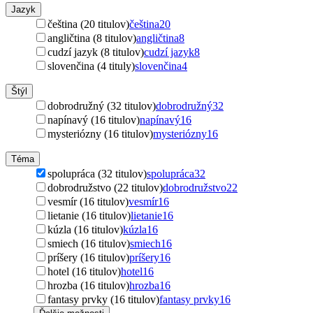
Jazyk
čeština (20 titulov)
čeština
20
angličtina (8 titulov)
angličtina
8
cudzí jazyk (8 titulov)
cudzí jazyk
8
slovenčina (4 tituly)
slovenčina
4
Štýl
dobrodružný (32 titulov)
dobrodružný
32
napínavý (16 titulov)
napínavý
16
mysteriózny (16 titulov)
mysteriózny
16
Téma
spolupráca (32 titulov)
spolupráca
32
dobrodružstvo (22 titulov)
dobrodružstvo
22
vesmír (16 titulov)
vesmír
16
lietanie (16 titulov)
lietanie
16
kúzla (16 titulov)
kúzla
16
smiech (16 titulov)
smiech
16
príšery (16 titulov)
príšery
16
hotel (16 titulov)
hotel
16
hrozba (16 titulov)
hrozba
16
fantasy prvky (16 titulov)
fantasy prvky
16