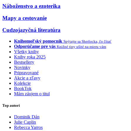
Náboženstvo a ezoterika
Mapy a cestovanie
Cudzojazyčná literatúra
Knihomoľský pomocník
Spýtajte sa Sherlocka, čo čítať
Odporúčame pre vás
Knižné tipy ušité na mieru vám
Všetky knihy
Knihy roka 2025
Bestsellery
Novinky
Pripravované
Akcie a zľavy
Kolekcie
BookTok
Mám záujem o titul
Top autori
Dominik Dán
Julie Caplin
Rebecca Yarros