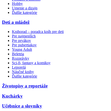
Hobby
Umenie a dizajn
Ďalšie kategórie
Deti a mládež
Knihorad – poradca kníh pre deti
Pre najmenších
Pre prvákov
Pre pubertiakov
Young Adult
Beletria
Rozprávky
Sci-fi, fantasy a komiksy
Leporelá
Náučné knihy
Ďalšie kategórie
Životopisy a reportáže
Kuchárky
Učebnice a slovníky