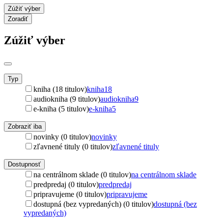
Zúžiť výber
Zoradiť
Zúžiť výber
Typ
kniha (18 titulov)
kniha
18
audiokniha (9 titulov)
audiokniha
9
e-kniha (5 titulov)
e-kniha
5
Zobraziť iba
novinky (0 titulov)
novinky
zľavnené tituly (0 titulov)
zľavnené tituly
Dostupnosť
na centrálnom sklade (0 titulov)
na centrálnom sklade
predpredaj (0 titulov)
predpredaj
pripravujeme (0 titulov)
pripravujeme
dostupná (bez vypredaných) (0 titulov)
dostupná (bez
vypredaných)