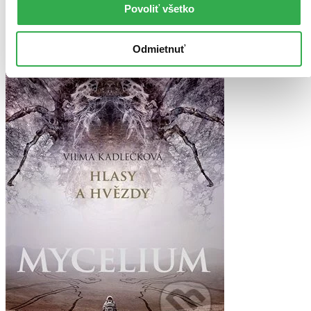
Ďalšie formáty
Povoliť všetko
Odmietnuť