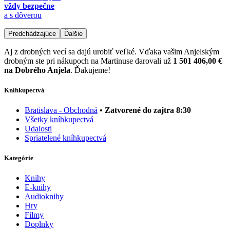
vždy bezpečne
a s dôverou
Predchádzajúce
Ďalšie
Aj z drobných vecí sa dajú urobiť veľké. Vďaka vašim Anjelským
drobným ste pri nákupoch na Martinuse darovali už
1 501 406,00 €
na Dobrého Anjela
. Ďakujeme!
Kníhkupectvá
Bratislava - Obchodná
• Zatvorené do zajtra 8:30
Všetky kníhkupectvá
Udalosti
Spriatelené kníhkupectvá
Kategórie
Knihy
E-knihy
Audioknihy
Hry
Filmy
Doplnky