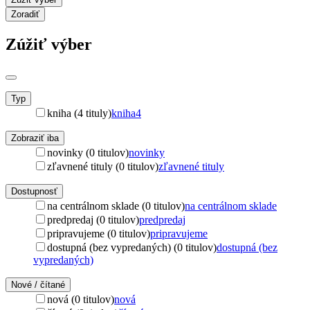
Zoradiť
Zúžiť výber
Typ
kniha (4 tituly)
kniha
4
Zobraziť iba
novinky (0 titulov)
novinky
zľavnené tituly (0 titulov)
zľavnené tituly
Dostupnosť
na centrálnom sklade (0 titulov)
na centrálnom sklade
predpredaj (0 titulov)
predpredaj
pripravujeme (0 titulov)
pripravujeme
dostupná (bez vypredaných) (0 titulov)
dostupná (bez
vypredaných)
Nové / čítané
nová (0 titulov)
nová