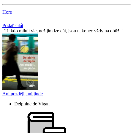
Hore
Pridať citát
Ti, kdo milují víc, než jim lze dát, jsou nakonec vždy na obtíž.
Ani později, ani jinde
Delphine de Vigan