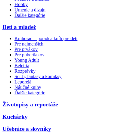
Hobby
Umenie a dizajn
Ďalšie kategórie
Deti a mládež
Knihorad – poradca kníh pre deti
Pre najmenších
Pre prvákov
Pre pubertiakov
Young Adult
Beletria
Rozprávky
Sci-fi, fantasy a komiksy
Leporelá
Náučné knihy
Ďalšie kategórie
Životopisy a reportáže
Kuchárky
Učebnice a slovníky