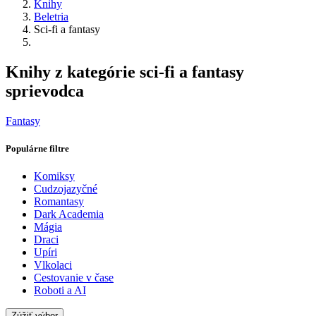
Knihy
Beletria
Sci-fi a fantasy
Knihy z kategórie sci-fi a fantasy
sprievodca
Fantasy
Populárne filtre
Komiksy
Cudzojazyčné
Romantasy
Dark Academia
Mágia
Draci
Upíri
Vlkolaci
Cestovanie v čase
Roboti a AI
Zúžiť výber