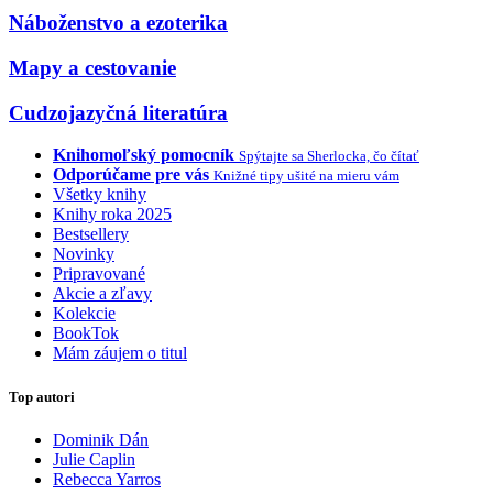
Náboženstvo a ezoterika
Mapy a cestovanie
Cudzojazyčná literatúra
Knihomoľský pomocník
Spýtajte sa Sherlocka, čo čítať
Odporúčame pre vás
Knižné tipy ušité na mieru vám
Všetky knihy
Knihy roka 2025
Bestsellery
Novinky
Pripravované
Akcie a zľavy
Kolekcie
BookTok
Mám záujem o titul
Top autori
Dominik Dán
Julie Caplin
Rebecca Yarros