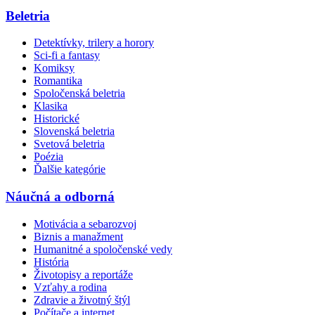
Beletria
Detektívky, trilery a horory
Sci-fi a fantasy
Komiksy
Romantika
Spoločenská beletria
Klasika
Historické
Slovenská beletria
Svetová beletria
Poézia
Ďalšie kategórie
Náučná a odborná
Motivácia a sebarozvoj
Biznis a manažment
Humanitné a spoločenské vedy
História
Životopisy a reportáže
Vzťahy a rodina
Zdravie a životný štýl
Počítače a internet