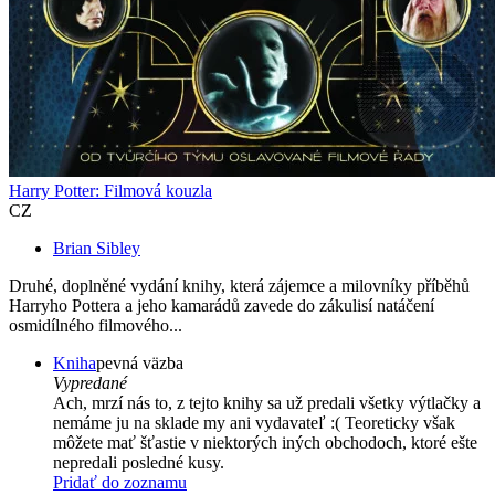
Harry Potter: Filmová kouzla
CZ
Brian Sibley
Druhé, doplněné vydání knihy, která zájemce a milovníky příběhů
Harryho Pottera a jeho kamarádů zavede do zákulisí natáčení
osmidílného filmového...
Kniha
pevná väzba
Vypredané
Ach, mrzí nás to, z tejto knihy sa už predali všetky výtlačky a
nemáme ju na sklade my ani vydavateľ :( Teoreticky však
môžete mať šťastie v niektorých iných obchodoch, ktoré ešte
nepredali posledné kusy.
Pridať do zoznamu