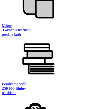
Máme
35-ročnú tradíciu
predaja kníh
Ponúkame vyše
250 000 titulov
na sklade