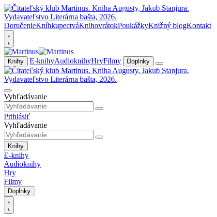
Doručenie
Kníhkupectvá
Knihovrátok
Poukážky
Knižný blog
Kontakt
E-knihy
Audioknihy
Hry
Filmy
Knihy
Doplnky
Vyhľadávanie
Prihlásiť
Vyhľadávanie
Knihy
E-knihy
Audioknihy
Hry
Filmy
Doplnky