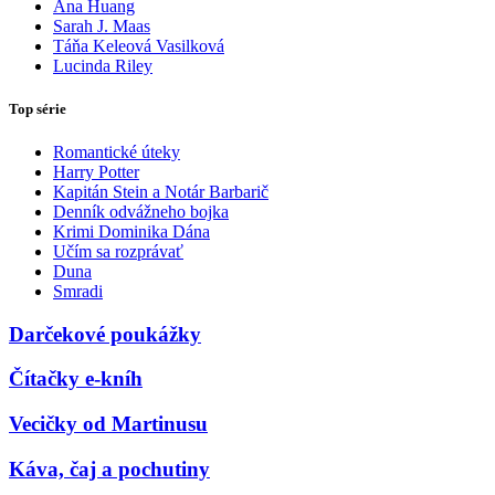
Ana Huang
Sarah J. Maas
Táňa Keleová Vasilková
Lucinda Riley
Top série
Romantické úteky
Harry Potter
Kapitán Stein a Notár Barbarič
Denník odvážneho bojka
Krimi Dominika Dána
Učím sa rozprávať
Duna
Smradi
Darčekové poukážky
Čítačky e-kníh
Vecičky od Martinusu
Káva, čaj a pochutiny