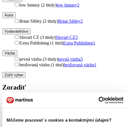
low fantasy (2 tituly)
low fantasy
2
Autor
Brian Sibley (2 tituly)
Brian Sibley
2
Vydavateľstvo
Slovart CZ (3 tituly)
Slovart CZ
3
Extra Publishing (1 titul)
Extra Publishing
1
Väzba
pevná väzba (3 tituly)
pevná väzba
3
brožovaná väzba (1 titul)
brožovaná väzba
1
Zúžiť výber
Zoradiť
Bestsellery
Top hodnotené
Môžeme pracovať s cookies a kontaktnými údajmi?
Novinky