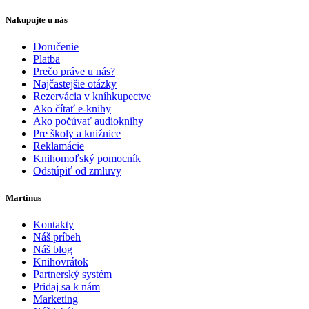
Nakupujte u nás
Doručenie
Platba
Prečo práve u nás?
Najčastejšie otázky
Rezervácia v kníhkupectve
Ako čítať e-knihy
Ako počúvať audioknihy
Pre školy a knižnice
Reklamácie
Knihomoľský pomocník
Odstúpiť od zmluvy
Martinus
Kontakty
Náš príbeh
Náš blog
Knihovrátok
Partnerský systém
Pridaj sa k nám
Marketing