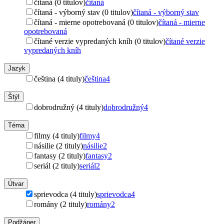
čítaná (0 titulov)
čítaná
čítaná - výborný stav (0 titulov)
čítaná - výborný stav
čítaná - mierne opotrebovaná (0 titulov)
čítaná - mierne
opotrebovaná
čítané verzie vypredaných kníh (0 titulov)
čítané verzie
vypredaných kníh
Jazyk
čeština (4 tituly)
čeština
4
Štýl
dobrodružný (4 tituly)
dobrodružný
4
Téma
filmy (4 tituly)
filmy
4
násilie (2 tituly)
násilie
2
fantasy (2 tituly)
fantasy
2
seriál (2 tituly)
seriál
2
Útvar
sprievodca (4 tituly)
sprievodca
4
romány (2 tituly)
romány
2
Podžáner