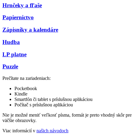
Hrnčeky a fľaše
Papiernictvo
Zápisníky a kalendáre
Hudba
LP platne
Puzzle
Prečítate na zariadeniach:
Pocketbook
Kindle
Smartfón či tablet s príslušnou aplikáciou
Počítač s príslušnou aplikáciou
Nie je možné meniť veľkosť písma, formát je preto vhodný skôr pre
väčšie obrazovky.
Viac informácií v
našich návodoch