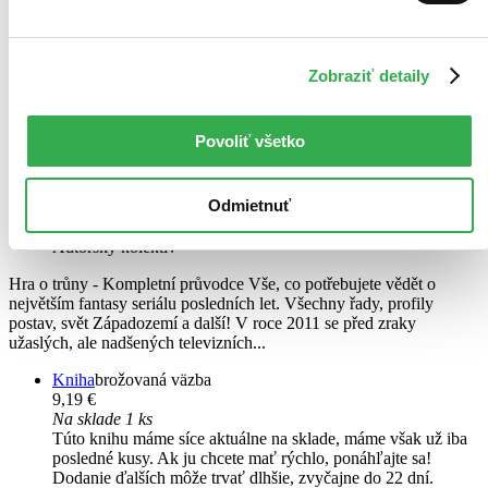
Zobraziť detaily
Povoliť všetko
Hra o trůny
CZ
Odmietnuť
kompletní průvodce
Autorský kolektív
Hra o trůny - Kompletní průvodce Vše, co potřebujete vědět o
největším fantasy seriálu posledních let. Všechny řady, profily
postav, svět Západozemí a další! V roce 2011 se před zraky
užaslých, ale nadšených televizních...
Kniha
brožovaná väzba
9,19 €
Na sklade 1 ks
Túto knihu máme síce aktuálne na sklade, máme však už iba
posledné kusy. Ak ju chcete mať rýchlo, ponáhľajte sa!
Dodanie ďalších môže trvať dlhšie, zvyčajne do 22 dní.