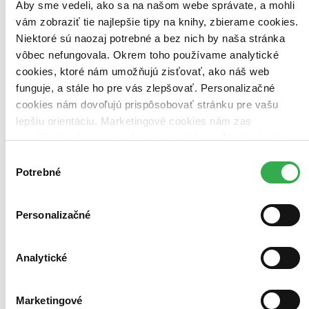
Aby sme vedeli, ako sa na našom webe správate, a mohli
Najdrahšie
Najlacnejšie
vám zobraziť tie najlepšie tipy na knihy, zbierame cookies.
Najvyššia zľava
Niektoré sú naozaj potrebné a bez nich by naša stránka
vôbec nefungovala. Okrem toho používame analytické
Použité filtre
cookies, ktoré nám umožňujú zisťovať, ako náš web
Zrušiť filtre
funguje, a stále ho pre vás zlepšovať. Personalizačné
Sprievodca
cookies nám dovoľujú prispôsobovať stránku pre vašu
lepšiu orientáciu. Marketingové cookies nám zas
umožňujú zobrazenie relevantnej reklamy. Niektoré údaje
zdieľame aj s tretími stranami. Veľmi by nám pomohlo,
Výber
keby sme mohli používať všetky tieto cookies. Ďakujeme!
Potrebné
súhlasu
Personalizačné
Analytické
Marketingové