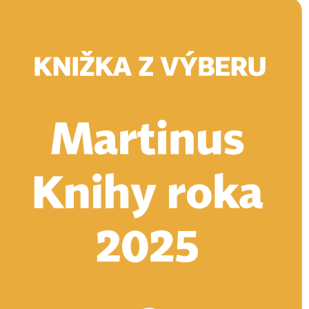
Doručenie
Kníhkupectvá
Knihovrátok
Poukážky
Knižný blog
Kontakt
E-knihy
Audioknihy
Hry
Filmy
Knihy
Doplnky
Vyhľadávanie
Prihlásiť
Vyhľadávanie
Knihy
E-knihy
Audioknihy
Hry
Filmy
Doplnky