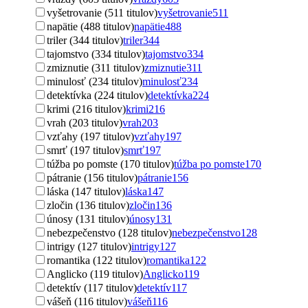
vyšetrovanie (511 titulov)
vyšetrovanie
511
napätie (488 titulov)
napätie
488
triler (344 titulov)
triler
344
tajomstvo (334 titulov)
tajomstvo
334
zmiznutie (311 titulov)
zmiznutie
311
minulosť (234 titulov)
minulosť
234
detektívka (224 titulov)
detektívka
224
krimi (216 titulov)
krimi
216
vrah (203 titulov)
vrah
203
vzťahy (197 titulov)
vzťahy
197
smrť (197 titulov)
smrť
197
túžba po pomste (170 titulov)
túžba po pomste
170
pátranie (156 titulov)
pátranie
156
láska (147 titulov)
láska
147
zločin (136 titulov)
zločin
136
únosy (131 titulov)
únosy
131
nebezpečenstvo (128 titulov)
nebezpečenstvo
128
intrigy (127 titulov)
intrigy
127
romantika (122 titulov)
romantika
122
Anglicko (119 titulov)
Anglicko
119
detektív (117 titulov)
detektív
117
vášeň (116 titulov)
vášeň
116