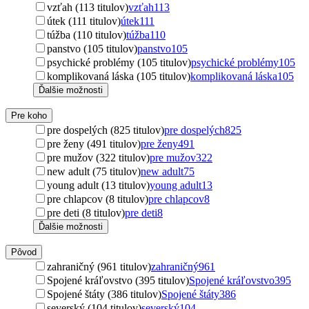
vzťah (113 titulov)
vzťah
113
útek (111 titulov)
útek
111
túžba (110 titulov)
túžba
110
panstvo (105 titulov)
panstvo
105
psychické problémy (105 titulov)
psychické problémy
105
komplikovaná láska (105 titulov)
komplikovaná láska
105
Ďalšie možnosti
Pre koho
pre dospelých (825 titulov)
pre dospelých
825
pre ženy (491 titulov)
pre ženy
491
pre mužov (322 titulov)
pre mužov
322
new adult (75 titulov)
new adult
75
young adult (13 titulov)
young adult
13
pre chlapcov (8 titulov)
pre chlapcov
8
pre deti (8 titulov)
pre deti
8
Ďalšie možnosti
Pôvod
zahraničný (961 titulov)
zahraničný
961
Spojené kráľovstvo (395 titulov)
Spojené kráľovstvo
395
Spojené štáty (386 titulov)
Spojené štáty
386
severský (104 titulov)
severský
104