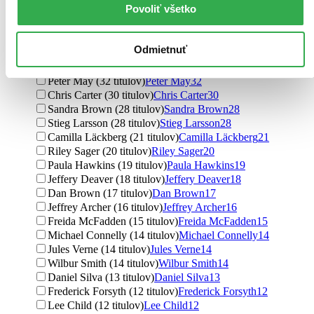
Povoliť všetko
Emily Brontë (105 titulov)
Emily Brontë
105
Emily Bronte (101 titulov)
Emily Bronte
101
King Stephen (70 titulov)
King Stephen
70
Odmietnuť
Stephen King (68 titulov)
Stephen King
68
Agatha Christie (67 titulov)
Agatha Christie
67
Peter May (32 titulov)
Peter May
32
Chris Carter (30 titulov)
Chris Carter
30
Sandra Brown (28 titulov)
Sandra Brown
28
Stieg Larsson (28 titulov)
Stieg Larsson
28
Camilla Läckberg (21 titulov)
Camilla Läckberg
21
Riley Sager (20 titulov)
Riley Sager
20
Paula Hawkins (19 titulov)
Paula Hawkins
19
Jeffery Deaver (18 titulov)
Jeffery Deaver
18
Dan Brown (17 titulov)
Dan Brown
17
Jeffrey Archer (16 titulov)
Jeffrey Archer
16
Freida McFadden (15 titulov)
Freida McFadden
15
Michael Connelly (14 titulov)
Michael Connelly
14
Jules Verne (14 titulov)
Jules Verne
14
Wilbur Smith (14 titulov)
Wilbur Smith
14
Daniel Silva (13 titulov)
Daniel Silva
13
Frederick Forsyth (12 titulov)
Frederick Forsyth
12
Lee Child (12 titulov)
Lee Child
12