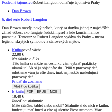
Posledné tajomstvo
Robert Langdon odhaľuje tajomstvá Prahy
Dan Brown
6. diel série
Robert Langdon
Dan Brown rozvíja nový príbeh, ktorý sa dotýka jednej z najväčších
záhad vôbec: ako funguje ľudská myseľ a kde končia hranice
poznania. Tentoraz sa Robert Langdon vydáva do Prahy – mesta
legiend, skrytých symbolov a starovekých mýtov.
Kniha
pevná väzba
22,90 €
Na sklade > 5 ks
Táto kniha sa môže na cestu ku vám vybrať prakticky
okamžite! Ak si ju objednáte do 13:00 v pracovný deň,
odošleme vám ju ešte dnes, inak najneskôr nasledujúci
pracovný deň.
Pridať do zoznamu
Vložiť do košíka
E-kniha
PDF
EPUB
MOBI
19,40 €
Ihneď na stiahnutie
Máte čítačku, tablet alebo mobil? Stiahnite si do nich e-knihu:
budete ju mať hneď a ešte aj ušetríte život stromom. Viac