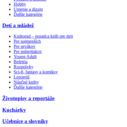
Hobby
Umenie a dizajn
Ďalšie kategórie
Deti a mládež
Knihorad – poradca kníh pre deti
Pre najmenších
Pre prvákov
Pre pubertiakov
Young Adult
Beletria
Rozprávky
Sci-fi, fantasy a komiksy
Leporelá
Náučné knihy
Ďalšie kategórie
Životopisy a reportáže
Kuchárky
Učebnice a slovníky