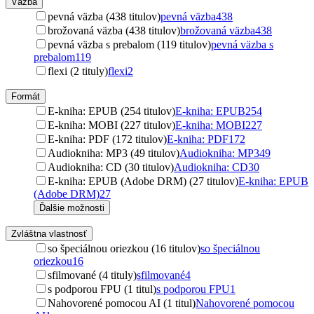
Väzba
pevná väzba (438 titulov)
pevná väzba
438
brožovaná väzba (438 titulov)
brožovaná väzba
438
pevná väzba s prebalom (119 titulov)
pevná väzba s
prebalom
119
flexi (2 tituly)
flexi
2
Formát
E-kniha: EPUB (254 titulov)
E-kniha: EPUB
254
E-kniha: MOBI (227 titulov)
E-kniha: MOBI
227
E-kniha: PDF (172 titulov)
E-kniha: PDF
172
Audiokniha: MP3 (49 titulov)
Audiokniha: MP3
49
Audiokniha: CD (30 titulov)
Audiokniha: CD
30
E-kniha: EPUB (Adobe DRM) (27 titulov)
E-kniha: EPUB
(Adobe DRM)
27
Ďalšie možnosti
Zvláštna vlastnosť
so špeciálnou oriezkou (16 titulov)
so špeciálnou
oriezkou
16
sfilmované (4 tituly)
sfilmované
4
s podporou FPU (1 titul)
s podporou FPU
1
Nahovorené pomocou AI (1 titul)
Nahovorené pomocou