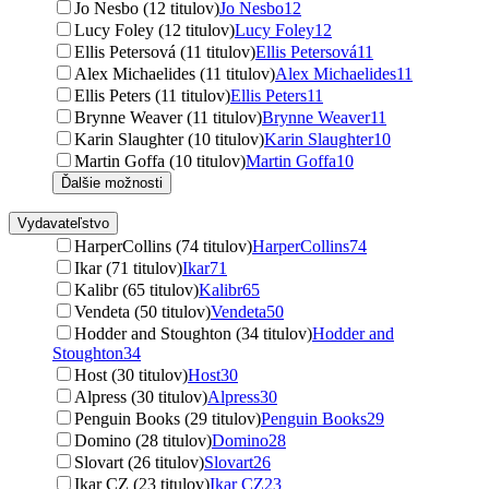
Jo Nesbo (12 titulov)
Jo Nesbo
12
Lucy Foley (12 titulov)
Lucy Foley
12
Ellis Petersová (11 titulov)
Ellis Petersová
11
Alex Michaelides (11 titulov)
Alex Michaelides
11
Ellis Peters (11 titulov)
Ellis Peters
11
Brynne Weaver (11 titulov)
Brynne Weaver
11
Karin Slaughter (10 titulov)
Karin Slaughter
10
Martin Goffa (10 titulov)
Martin Goffa
10
Ďalšie možnosti
Vydavateľstvo
HarperCollins (74 titulov)
HarperCollins
74
Ikar (71 titulov)
Ikar
71
Kalibr (65 titulov)
Kalibr
65
Vendeta (50 titulov)
Vendeta
50
Hodder and Stoughton (34 titulov)
Hodder and
Stoughton
34
Host (30 titulov)
Host
30
Alpress (30 titulov)
Alpress
30
Penguin Books (29 titulov)
Penguin Books
29
Domino (28 titulov)
Domino
28
Slovart (26 titulov)
Slovart
26
Ikar CZ (23 titulov)
Ikar CZ
23