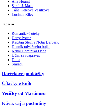
Ana Huang
Sarah J. Maas
Táňa Keleová Vasilková
Lucinda Riley
Top série
Romantické úteky
Harry Potter
Kapitán Stein a Notár Barbarič
Denník odvážneho bojka
Krimi Dominika Dána
Učím sa rozprávať
Duna
Smradi
Darčekové poukážky
Čítačky e-kníh
Vecičky od Martinusu
Káva, čaj a pochutiny