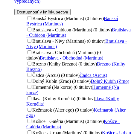
vypredaných)
Dostupnosť v kníhkupectve
Banská Bystrica (Martinus) (0 titulov)
Banská
Bystrica (Martinus)
Bratislava - Cubicon (Martinus) (0 titulov)
Bratislava
- Cubicon (Martinus)
Bratislava - Nivy (Martinus) (0 titulov)
Bratislava -
Nivy (Martinus)
Bratislava - Obchodná (Martinus) (0
titulov)
Bratislava - Obchodná (Martinus)
Brezno (Knihy Brezno) (0 titulov)
Brezno (Knihy
Brezno)
Čadca (Arcus) (0 titulov)
Čadca (Arcus)
Dolný Kubín (Zrno) (0 titulov)
Dolný Kubín (Zrno)
Humenné (Na korze) (0 titulov)
Humenné (Na
korze)
Ilava (Knihy Kornélia) (0 titulov)
Ilava (Knihy
Kornélia)
Kežmarok (Alter ego) (0 titulov)
Kežmarok (Alter
ego)
Košice - Galéria (Martinus) (0 titulov)
Košice -
Galéria (Martinus)
Košice - Urban (Martinus) (0 titulov)
Košice - Urban