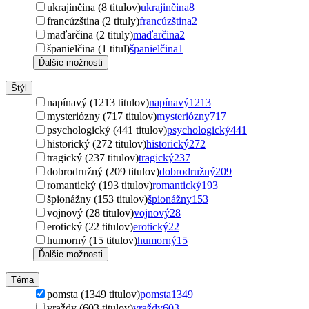
ukrajinčina (8 titulov)
ukrajinčina
8
francúzština (2 tituly)
francúzština
2
maďarčina (2 tituly)
maďarčina
2
španielčina (1 titul)
španielčina
1
Ďalšie možnosti
Štýl
napínavý (1213 titulov)
napínavý
1213
mysteriózny (717 titulov)
mysteriózny
717
psychologický (441 titulov)
psychologický
441
historický (272 titulov)
historický
272
tragický (237 titulov)
tragický
237
dobrodružný (209 titulov)
dobrodružný
209
romantický (193 titulov)
romantický
193
špionážny (153 titulov)
špionážny
153
vojnový (28 titulov)
vojnový
28
erotický (22 titulov)
erotický
22
humorný (15 titulov)
humorný
15
Ďalšie možnosti
Téma
pomsta (1349 titulov)
pomsta
1349
vraždy (603 titulov)
vraždy
603