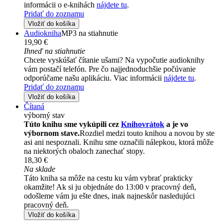
informácii o e-knihách
nájdete tu
.
Pridať do zoznamu
Vložiť do košíka
Audiokniha
MP3 na stiahnutie
19,90 €
Ihneď na stiahnutie
Chcete vyskúšať čítanie ušami? Na vypočutie audioknihy
vám postačí telefón. Pre čo najjednoduchšie počúvanie
odporúčame našu aplikáciu. Viac informácii
nájdete tu
.
Pridať do zoznamu
Vložiť do košíka
Čítaná
výborný stav
Túto knihu sme vykúpili cez
Knihovrátok
a je vo
výbornom stave.
Rozdiel medzi touto knihou a novou by ste
asi ani nespoznali. Knihu sme označili nálepkou, ktorá môže
na niektorých obaloch zanechať stopy.
18,30 €
Na sklade
Táto kniha sa môže na cestu ku vám vybrať prakticky
okamžite! Ak si ju objednáte do 13:00 v pracovný deň,
odošleme vám ju ešte dnes, inak najneskôr nasledujúci
pracovný deň.
Vložiť do košíka