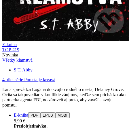
E-kniha
TOP #19
Novinka
Všetky klamstvá
S.T. Abby
4. diel série
Pomsta je krvavá
Lana sprevádza Logana do svojho rodného mesta, Delaney Grove.
Ocitá sa takpovediac v konflikte záujmov, keďže sem prichádza ako
partnerka agenta FBI, no zároveň aj preto, aby zavŕšila svoju
pomstu.
E-kniha
PDF
EPUB
MOBI
5,90 €
Predobjednávka,