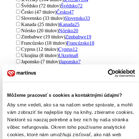
Švédsko (72 titulov)
Švédsko
72
Česko (47 titulov)
Česko
47
Slovensko (33 titulov)
Slovensko
33
Kanada (25 titulov)
Kanada
25
Nórsko (20 titulov)
Nórsko
20
Zimbabwe (19 titulov)
Zimbabwe
19
Francúzsko (18 titulov)
Francúzsko
18
Cyprus (12 titulov)
Cyprus
12
Ukrajina (8 titulov)
Ukrajina
8
Japonsko (7 titulov)
Japonsko
7
Island (6 titulov)
Island
6
Dánsko (6 titulov)
Dánsko
6
Austrália (6 titulov)
Austrália
6
Rakúsko (4 tituly)
Rakúsko
4
Belgicko (4 tituly)
Belgicko
4
Môžeme pracovať s cookies a kontaktnými údajmi?
Južná Kórea (4 tituly)
Južná Kórea
4
Aby sme vedeli, ako sa na našom webe správate, a mohli
Singapur (3 tituly)
Singapur
3
Španielsko (3 tituly)
Španielsko
3
vám zobraziť tie najlepšie tipy na knihy, zbierame cookies.
Nemecko (2 tituly)
Nemecko
2
Niektoré sú naozaj potrebné a bez nich by naša stránka
Maďarsko (1 titul)
Maďarsko
1
vôbec nefungovala. Okrem toho používame analytické
Ďalšie možnosti
cookies, ktoré nám umožňujú zisťovať, ako náš web