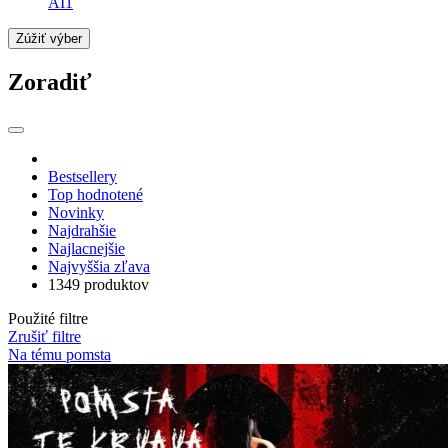
AI
1
Zúžiť výber
Zoradiť
Bestsellery
Top hodnotené
Novinky
Najdrahšie
Najlacnejšie
Najvyššia zľava
1349 produktov
Použité filtre
Zrušiť filtre
Na tému pomsta