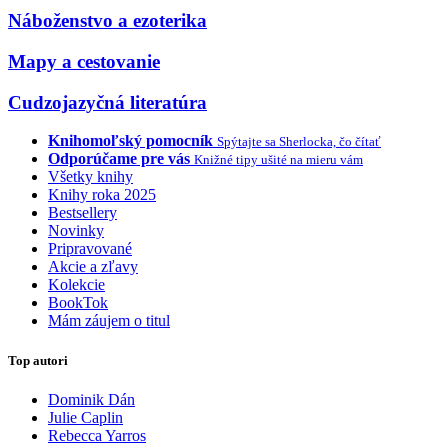
Náboženstvo a ezoterika
Mapy a cestovanie
Cudzojazyčná literatúra
Knihomoľský pomocník
Spýtajte sa Sherlocka, čo čítať
Odporúčame pre vás
Knižné tipy ušité na mieru vám
Všetky knihy
Knihy roka 2025
Bestsellery
Novinky
Pripravované
Akcie a zľavy
Kolekcie
BookTok
Mám záujem o titul
Top autori
Dominik Dán
Julie Caplin
Rebecca Yarros