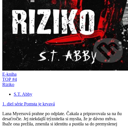
E-kniha
TOP #4
Riziko
S.T. Abby
1. diel série
Pomsta je krvavá
Lana Myersová prahne po odplate. Čakala a pripravovala sa na ňu
desaťročie. Jej niekdajší trýznitelia si myslia, že je dávno mŕtva.
Ibaže ona prežila, zmenila si identitu a pustila sa do premyslenej