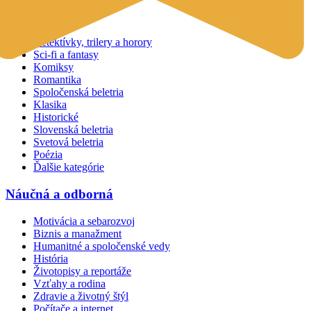
Beletria
Detektívky, trilery a horory
Sci-fi a fantasy
Komiksy
Romantika
Spoločenská beletria
Klasika
Historické
Slovenská beletria
Svetová beletria
Poézia
Ďalšie kategórie
Náučná a odborná
Motivácia a sebarozvoj
Biznis a manažment
Humanitné a spoločenské vedy
História
Životopisy a reportáže
Vzťahy a rodina
Zdravie a životný štýl
Počítače a internet