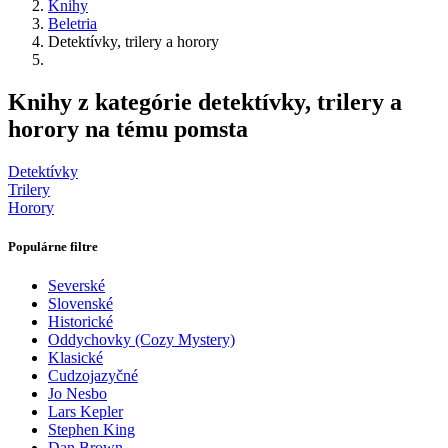
Knihy
Beletria
Detektívky, trilery a horory
Knihy z kategórie detektívky, trilery a
horory na tému pomsta
Detektívky
Trilery
Horory
Populárne filtre
Severské
Slovenské
Historické
Oddychovky (Cozy Mystery)
Klasické
Cudzojazyčné
Jo Nesbo
Lars Kepler
Stephen King
Dan Brown