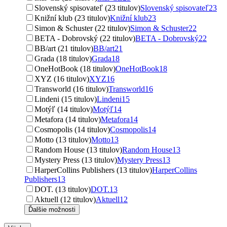
Slovenský spisovateľ (23 titulov)
Slovenský spisovateľ
23
Knižní klub (23 titulov)
Knižní klub
23
Simon & Schuster (22 titulov)
Simon & Schuster
22
BETA - Dobrovský (22 titulov)
BETA - Dobrovský
22
BB/art (21 titulov)
BB/art
21
Grada (18 titulov)
Grada
18
OneHotBook (18 titulov)
OneHotBook
18
XYZ (16 titulov)
XYZ
16
Transworld (16 titulov)
Transworld
16
Lindeni (15 titulov)
Lindeni
15
Motýľ (14 titulov)
Motýľ
14
Metafora (14 titulov)
Metafora
14
Cosmopolis (14 titulov)
Cosmopolis
14
Motto (13 titulov)
Motto
13
Random House (13 titulov)
Random House
13
Mystery Press (13 titulov)
Mystery Press
13
HarperCollins Publishers (13 titulov)
HarperCollins
Publishers
13
DOT. (13 titulov)
DOT.
13
Aktuell (12 titulov)
Aktuell
12
Ďalšie možnosti