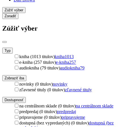
Zúžiť výber
Zoradiť
Zúžiť výber
Typ
kniha (1013 titulov)
kniha
1013
e-kniha (257 titulov)
e-kniha
257
audiokniha (79 titulov)
audiokniha
79
Zobraziť iba
novinky (0 titulov)
novinky
zľavnené tituly (0 titulov)
zľavnené tituly
Dostupnosť
na centrálnom sklade (0 titulov)
na centrálnom sklade
predpredaj (0 titulov)
predpredaj
pripravujeme (0 titulov)
pripravujeme
dostupná (bez vypredaných) (0 titulov)
dostupná (bez