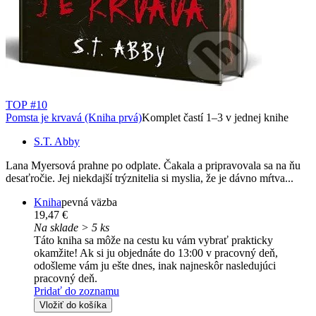
TOP #10
Pomsta je krvavá (Kniha prvá)
Komplet častí 1–3 v jednej knihe
S.T. Abby
Lana Myersová prahne po odplate. Čakala a pripravovala sa na ňu
desaťročie. Jej niekdajší trýznitelia si myslia, že je dávno mŕtva...
Kniha
pevná väzba
19,47 €
Na sklade > 5 ks
Táto kniha sa môže na cestu ku vám vybrať prakticky
okamžite! Ak si ju objednáte do 13:00 v pracovný deň,
odošleme vám ju ešte dnes, inak najneskôr nasledujúci
pracovný deň.
Pridať do zoznamu
Vložiť do košíka