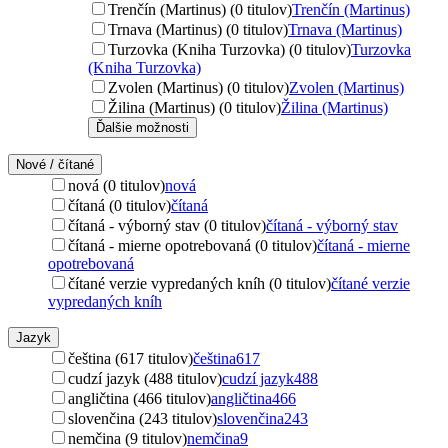
Trenčín (Martinus) (0 titulov)
Trenčín (Martinus)
Trnava (Martinus) (0 titulov)
Trnava (Martinus)
Turzovka (Kniha Turzovka) (0 titulov)
Turzovka
(Kniha Turzovka)
Zvolen (Martinus) (0 titulov)
Zvolen (Martinus)
Žilina (Martinus) (0 titulov)
Žilina (Martinus)
Ďalšie možnosti
Nové / čítané
nová (0 titulov)
nová
čítaná (0 titulov)
čítaná
čítaná - výborný stav (0 titulov)
čítaná - výborný stav
čítaná - mierne opotrebovaná (0 titulov)
čítaná - mierne
opotrebovaná
čítané verzie vypredaných kníh (0 titulov)
čítané verzie
vypredaných kníh
Jazyk
čeština (617 titulov)
čeština
617
cudzí jazyk (488 titulov)
cudzí jazyk
488
angličtina (466 titulov)
angličtina
466
slovenčina (243 titulov)
slovenčina
243
nemčina (9 titulov)
nemčina
9