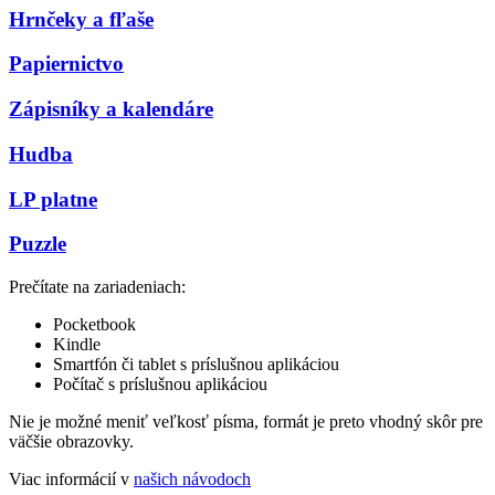
Hrnčeky a fľaše
Papiernictvo
Zápisníky a kalendáre
Hudba
LP platne
Puzzle
Prečítate na zariadeniach:
Pocketbook
Kindle
Smartfón či tablet s príslušnou aplikáciou
Počítač s príslušnou aplikáciou
Nie je možné meniť veľkosť písma, formát je preto vhodný skôr pre
väčšie obrazovky.
Viac informácií v
našich návodoch