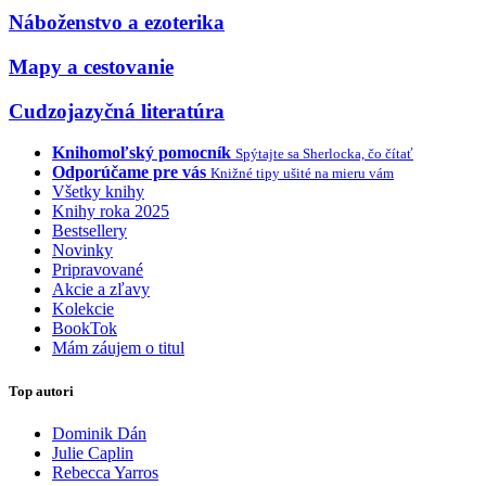
Náboženstvo a ezoterika
Mapy a cestovanie
Cudzojazyčná literatúra
Knihomoľský pomocník
Spýtajte sa Sherlocka, čo čítať
Odporúčame pre vás
Knižné tipy ušité na mieru vám
Všetky knihy
Knihy roka 2025
Bestsellery
Novinky
Pripravované
Akcie a zľavy
Kolekcie
BookTok
Mám záujem o titul
Top autori
Dominik Dán
Julie Caplin
Rebecca Yarros