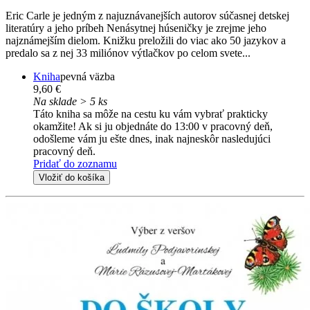
Eric Carle je jedným z najuznávanejších autorov súčasnej detskej
literatúry a jeho príbeh Nenásytnej húseničky je zrejme jeho
najznámejším dielom. Knižku preložili do viac ako 50 jazykov a
predalo sa z nej 33 miliónov výtlačkov po celom svete...
Kniha
pevná väzba
9,60 €
Na sklade > 5 ks
Táto kniha sa môže na cestu ku vám vybrať prakticky
okamžite! Ak si ju objednáte do 13:00 v pracovný deň,
odošleme vám ju ešte dnes, inak najneskôr nasledujúci
pracovný deň.
Pridať do zoznamu
Vložiť do košíka