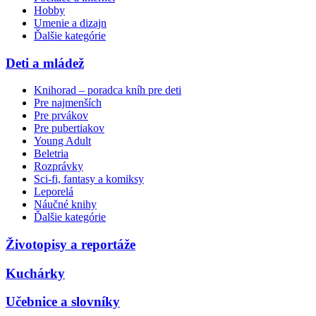
Hobby
Umenie a dizajn
Ďalšie kategórie
Deti a mládež
Knihorad – poradca kníh pre deti
Pre najmenších
Pre prvákov
Pre pubertiakov
Young Adult
Beletria
Rozprávky
Sci-fi, fantasy a komiksy
Leporelá
Náučné knihy
Ďalšie kategórie
Životopisy a reportáže
Kuchárky
Učebnice a slovníky