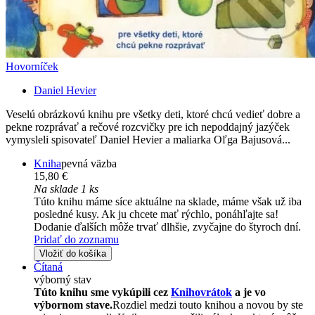
Hovorníček
Daniel Hevier
Veselú obrázkovú knihu pre všetky deti, ktoré chcú vedieť dobre a
pekne rozprávať a rečové rozcvičky pre ich nepoddajný jazýček
vymysleli spisovateľ Daniel Hevier a maliarka Oľga Bajusová...
Kniha
pevná väzba
15,80 €
Na sklade 1 ks
Túto knihu máme síce aktuálne na sklade, máme však už iba
posledné kusy. Ak ju chcete mať rýchlo, ponáhľajte sa!
Dodanie ďalších môže trvať dlhšie, zvyčajne do štyroch dní.
Pridať do zoznamu
Vložiť do košíka
Čítaná
výborný stav
Túto knihu sme vykúpili cez
Knihovrátok
a je vo
výbornom stave.
Rozdiel medzi touto knihou a novou by ste