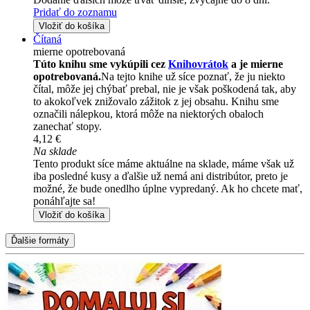
Pridať do zoznamu
Vložiť do košíka
Čítaná
mierne opotrebovaná
Túto knihu sme vykúpili cez
Knihovrátok
a je mierne
opotrebovaná.
Na tejto knihe už síce poznať, že ju niekto
čítal, môže jej chýbať prebal, nie je však poškodená tak, aby
to akokoľvek znižovalo zážitok z jej obsahu. Knihu sme
označili nálepkou, ktorá môže na niektorých obaloch
zanechať stopy.
4,12 €
Na sklade
Tento produkt síce máme aktuálne na sklade, máme však už
iba posledné kusy a ďalšie už nemá ani distribútor, preto je
možné, že bude onedlho úplne vypredaný. Ak ho chcete mať,
ponáhľajte sa!
Vložiť do košíka
Ďalšie formáty