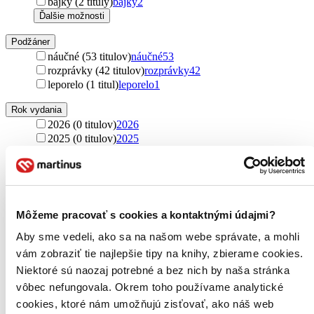
bájky (2 tituly)
bájky
2
Ďalšie možnosti
Podžáner
náučné (53 titulov)
náučné
53
rozprávky (42 titulov)
rozprávky
42
leporelo (1 titul)
leporelo
1
Rok vydania
2026 (0 titulov)
2026
2025 (0 titulov)
2025
2024 (0 titulov)
2024
2023 (0 titulov)
2023
2022 (0 titulov)
2022
2021 a staršie (0 titulov)
2021 a staršie
Ďalšie možnosti
Môžeme pracovať s cookies a kontaktnými údajmi?
Autor
Aby sme vedeli, ako sa na našom webe správate, a mohli
Ľudmila Podjavorinská (19 titulov)
Ľudmila
vám zobraziť tie najlepšie tipy na knihy, zbierame cookies.
Podjavorinská
19
Niektoré sú naozaj potrebné a bez nich by naša stránka
Daniel Hevier (13 titulov)
Daniel Hevier
13
vôbec nefungovala. Okrem toho používame analytické
Mária Rázusová-Martáková (11 titulov)
Mária Rázusová-
Martáková
11
cookies, ktoré nám umožňujú zisťovať, ako náš web