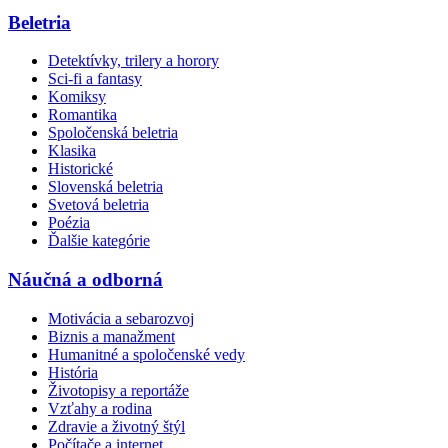
Beletria
Detektívky, trilery a horory
Sci-fi a fantasy
Komiksy
Romantika
Spoločenská beletria
Klasika
Historické
Slovenská beletria
Svetová beletria
Poézia
Ďalšie kategórie
Náučná a odborná
Motivácia a sebarozvoj
Biznis a manažment
Humanitné a spoločenské vedy
História
Životopisy a reportáže
Vzťahy a rodina
Zdravie a životný štýl
Počítače a internet