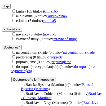
Typ
kniha (165 titulov)
kniha
165
audiokniha (6 titulov)
audiokniha
6
e-kniha (5 titulov)
e-kniha
5
Zobraziť iba
novinky (0 titulov)
novinky
zľavnené tituly (0 titulov)
zľavnené tituly
Dostupnosť
na centrálnom sklade (0 titulov)
na centrálnom sklade
predpredaj (0 titulov)
predpredaj
pripravujeme (0 titulov)
pripravujeme
dostupná (bez vypredaných) (0 titulov)
dostupná (bez
vypredaných)
Dostupnosť v kníhkupectve
Banská Bystrica (Martinus) (0 titulov)
Banská
Bystrica (Martinus)
Bratislava - Cubicon (Martinus) (0 titulov)
Bratislava
- Cubicon (Martinus)
Bratislava - Nivy (Martinus) (0 titulov)
Bratislava -