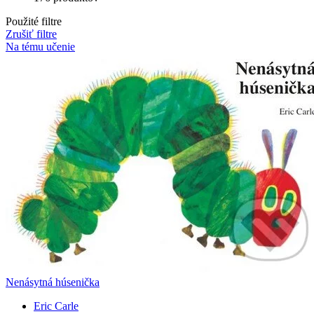
Použité filtre
Zrušiť filtre
Na tému učenie
Nenásytná húsenička
Eric Carle