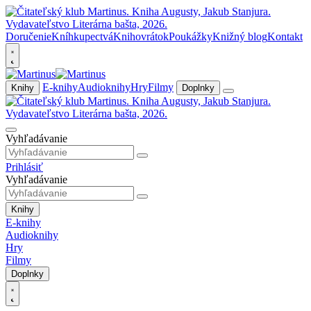
Doručenie
Kníhkupectvá
Knihovrátok
Poukážky
Knižný blog
Kontakt
E-knihy
Audioknihy
Hry
Filmy
Knihy
Doplnky
Vyhľadávanie
Prihlásiť
Vyhľadávanie
Knihy
E-knihy
Audioknihy
Hry
Filmy
Doplnky