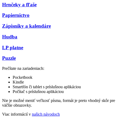
Hrnčeky a fľaše
Papiernictvo
Zápisníky a kalendáre
Hudba
LP platne
Puzzle
Prečítate na zariadeniach:
Pocketbook
Kindle
Smartfón či tablet s príslušnou aplikáciou
Počítač s príslušnou aplikáciou
Nie je možné meniť veľkosť písma, formát je preto vhodný skôr pre
väčšie obrazovky.
Viac informácií v
našich návodoch