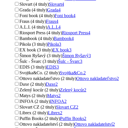
Slovart (4 tituly)
Slovart
4
Grada (4 tituly)
Grada
4
Foni book (4 tituly)
Foni book
4
Fraus (4 tituly)
Fraus
4
A.L.I. (4 tituly)
A.L.I.
4
Riosport Press (4 tituly)
Riosport Press
4
Bambook (4 tituly)
Bambook
4
Pikola (3 tituly)
Pikola
3
EX book (3 tituly)
EX book
3
Šimon Ryšavý (3 tituly)
Šimon Ryšavý
3
Šulc - Švarc (3 tituly)
Šulc - Švarc
3
EDIS (3 tituly)
EDIS
3
Svojtka&Co. (2 tituly)
Svojtka&Co.
2
Ottovo nakladateľstvo (2 tituly)
Ottovo nakladateľstvo
2
Daxe (2 tituly)
Daxe
2
Zelený kocúr (2 tituly)
Zelený kocúr
2
Matys (2 tituly)
Matys
2
INFOA (2 tituly)
INFOA
2
Slovart CZ (2 tituly)
Slovart CZ
2
Librex (2 tituly)
Librex
2
Puffin Books (2 tituly)
Puffin Books
2
Ottovo nakladatelství (2 tituly)
Ottovo nakladatelství
2