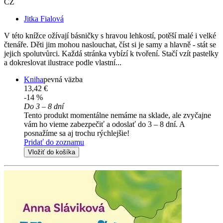
CZ
Jitka Fialová
V této knížce ožívají básničky s hravou lehkostí, potěší malé i velké
čtenáře. Děti jim mohou naslouchat, číst si je samy a hlavně - stát se
jejich spolutvůrci. Každá stránka vybízí k tvoření. Stačí vzít pastelky
a dokreslovat ilustrace podle vlastní...
Kniha
pevná väzba
13,42 €
-14 %
Do 3 – 8 dní
Tento produkt momentálne nemáme na sklade, ale zvyčajne
vám ho vieme zabezpečiť a odoslať do 3 – 8 dní. A
posnažíme sa aj trochu rýchlejšie!
Pridať do zoznamu
Vložiť do košíka