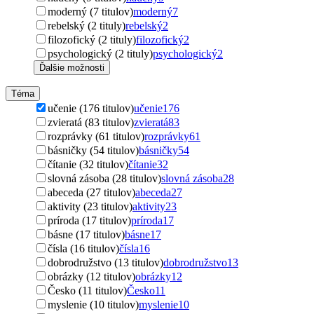
moderný (7 titulov)
moderný
7
rebelský (2 tituly)
rebelský
2
filozofický (2 tituly)
filozofický
2
psychologický (2 tituly)
psychologický
2
Ďalšie možnosti
Téma
učenie (176 titulov)
učenie
176
zvieratá (83 titulov)
zvieratá
83
rozprávky (61 titulov)
rozprávky
61
básničky (54 titulov)
básničky
54
čítanie (32 titulov)
čítanie
32
slovná zásoba (28 titulov)
slovná zásoba
28
abeceda (27 titulov)
abeceda
27
aktivity (23 titulov)
aktivity
23
príroda (17 titulov)
príroda
17
básne (17 titulov)
básne
17
čísla (16 titulov)
čísla
16
dobrodružstvo (13 titulov)
dobrodružstvo
13
obrázky (12 titulov)
obrázky
12
Česko (11 titulov)
Česko
11
myslenie (10 titulov)
myslenie
10