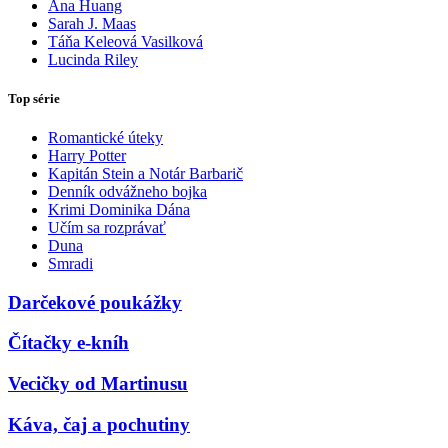
Ana Huang
Sarah J. Maas
Táňa Keleová Vasilková
Lucinda Riley
Top série
Romantické úteky
Harry Potter
Kapitán Stein a Notár Barbarič
Denník odvážneho bojka
Krimi Dominika Dána
Učím sa rozprávať
Duna
Smradi
Darčekové poukážky
Čítačky e-kníh
Vecičky od Martinusu
Káva, čaj a pochutiny