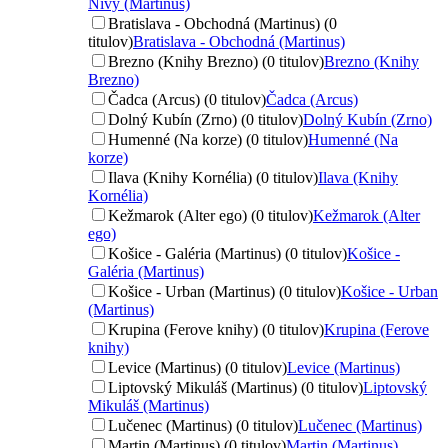
Nivy (Martinus)
Bratislava - Obchodná (Martinus) (0
titulov)
Bratislava - Obchodná (Martinus)
Brezno (Knihy Brezno) (0 titulov)
Brezno (Knihy
Brezno)
Čadca (Arcus) (0 titulov)
Čadca (Arcus)
Dolný Kubín (Zrno) (0 titulov)
Dolný Kubín (Zrno)
Humenné (Na korze) (0 titulov)
Humenné (Na
korze)
Ilava (Knihy Kornélia) (0 titulov)
Ilava (Knihy
Kornélia)
Kežmarok (Alter ego) (0 titulov)
Kežmarok (Alter
ego)
Košice - Galéria (Martinus) (0 titulov)
Košice -
Galéria (Martinus)
Košice - Urban (Martinus) (0 titulov)
Košice - Urban
(Martinus)
Krupina (Ferove knihy) (0 titulov)
Krupina (Ferove
knihy)
Levice (Martinus) (0 titulov)
Levice (Martinus)
Liptovský Mikuláš (Martinus) (0 titulov)
Liptovský
Mikuláš (Martinus)
Lučenec (Martinus) (0 titulov)
Lučenec (Martinus)
Martin (Martinus) (0 titulov)
Martin (Martinus)