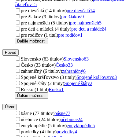
čitateľov
15
pre dievčatá (14 titulov)
pre dievčatá
14
pre žiakov (9 titulov)
pre žiakov
9
pre najmenších (5 titulov)
pre najmenších
5
pre deti a mládež (4 tituly)
pre deti a mládež
4
pre rodičov (1 titul)
pre rodičov
1
Ďalšie možnosti
Pôvod
Slovensko (63 titulov)
Slovensko
63
Česko (33 titulov)
Česko
33
zahraničný (6 titulov)
zahraničný
6
Spojené kráľovstvo (3 tituly)
Spojené kráľovstvo
3
Spojené štáty (2 tituly)
Spojené štáty
2
Rusko (1 titul)
Rusko
1
Ďalšie možnosti
Útvar
básne (77 titulov)
básne
77
učebnice (24 titulov)
učebnice
24
encyklopédie (5 titulov)
encyklopédie
5
poviedky (4 tituly)
poviedky
4