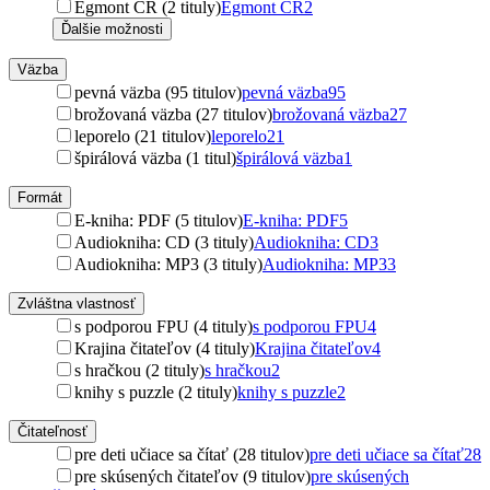
Egmont ČR (2 tituly)
Egmont ČR
2
Ďalšie možnosti
Väzba
pevná väzba (95 titulov)
pevná väzba
95
brožovaná väzba (27 titulov)
brožovaná väzba
27
leporelo (21 titulov)
leporelo
21
špirálová väzba (1 titul)
špirálová väzba
1
Formát
E-kniha: PDF (5 titulov)
E-kniha: PDF
5
Audiokniha: CD (3 tituly)
Audiokniha: CD
3
Audiokniha: MP3 (3 tituly)
Audiokniha: MP3
3
Zvláštna vlastnosť
s podporou FPU (4 tituly)
s podporou FPU
4
Krajina čitateľov (4 tituly)
Krajina čitateľov
4
s hračkou (2 tituly)
s hračkou
2
knihy s puzzle (2 tituly)
knihy s puzzle
2
Čitateľnosť
pre deti učiace sa čítať (28 titulov)
pre deti učiace sa čítať
28
pre skúsených čitateľov (9 titulov)
pre skúsených