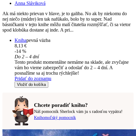
Anna Sláviková
Ak má niekto prievan v hlave, je to galiba. No ak by niekomu do
nej niečo (múdre) len tak nafúkalo, bolo by to super. Nad
básničkami v tejto knihe môžu malí čitatelia rozmýšľať, či sa vietor
spod klobúka dostane aj inde. A pri...
Kniha
pevná väzba
8,13 €
-14 %
Do 2 – 4 dní
Tento produkt momentálne nemáme na sklade, ale zvyčajne
vám ho vieme zabezpečiť a odoslať do 2 – 4 dní. A
posnažíme sa aj trochu rýchlejšie!
Pridať do zoznamu
Vložiť do košíka
Chcete poradiť knihu?
Náš pomocník Sherlock vám ju s radosťou vypátra!
Knihomoľský pomocník