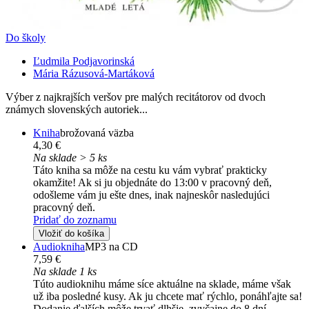
Do školy
Ľudmila Podjavorinská
Mária Rázusová-Martáková
Výber z najkrajších veršov pre malých recitátorov od dvoch
známych slovenských autoriek...
Kniha
brožovaná väzba
4,30 €
Na sklade > 5 ks
Táto kniha sa môže na cestu ku vám vybrať prakticky
okamžite! Ak si ju objednáte do 13:00 v pracovný deň,
odošleme vám ju ešte dnes, inak najneskôr nasledujúci
pracovný deň.
Pridať do zoznamu
Vložiť do košíka
Audiokniha
MP3 na CD
7,59 €
Na sklade 1 ks
Túto audioknihu máme síce aktuálne na sklade, máme však
už iba posledné kusy. Ak ju chcete mať rýchlo, ponáhľajte sa!
Dodanie ďalších môže trvať dlhšie, zvyčajne do 8 dní.