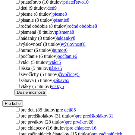
priateľstvo (10 titulov)
priateľstvo
10
deti (9 titulov)
deti
9
piesne (8 titulov)
piesne
8
písanie (8 titulov)
písanie
8
ročné obdobie (8 titulov)
ročné obdobie
8
písmená (8 titulov)
písmená
8
hádanky (8 titulov)
hádanky
8
výslovnosť (8 titulov)
výslovnosť
8
humor (6 titulov)
humor
6
počítanie (6 titulov)
počítanie
6
vtáci (5 titulov)
vtáci
5
láska (5 titulov)
láska
5
živočíchy (5 titulov)
živočíchy
5
zábava (5 titulov)
zábava
5
vtáky (5 titulov)
vtáky
5
Ďalšie možnosti
Pre koho
pre deti (85 titulov)
pre deti
85
pre predškolákov (31 titulov)
pre predškolákov
31
pre prvákov (28 titulov)
pre prvákov
28
pre chlapcov (16 titulov)
pre chlapcov
16
pre začínajúcich čitateľov (15 titulov)
pre začínajúcich