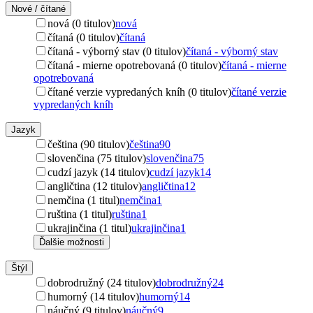
Nové / čítané
nová (0 titulov)
nová
čítaná (0 titulov)
čítaná
čítaná - výborný stav (0 titulov)
čítaná - výborný stav
čítaná - mierne opotrebovaná (0 titulov)
čítaná - mierne
opotrebovaná
čítané verzie vypredaných kníh (0 titulov)
čítané verzie
vypredaných kníh
Jazyk
čeština (90 titulov)
čeština
90
slovenčina (75 titulov)
slovenčina
75
cudzí jazyk (14 titulov)
cudzí jazyk
14
angličtina (12 titulov)
angličtina
12
nemčina (1 titul)
nemčina
1
ruština (1 titul)
ruština
1
ukrajinčina (1 titul)
ukrajinčina
1
Ďalšie možnosti
Štýl
dobrodružný (24 titulov)
dobrodružný
24
humorný (14 titulov)
humorný
14
náučný (9 titulov)
náučný
9