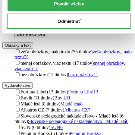
Povoliť všetko
Danica Pauličková (2 tituly)
Danica Pauličková
2
Dana Hlavatá (2 tituly)
Dana Hlavatá
2
Martina Drijverová (2 tituly)
Martina Drijverová
2
Odmietnuť
Marie Tichá (2 tituly)
Marie Tichá
2
Miroslav Kapusta (2 tituly)
Miroslav Kapusta
2
Ďalšie možnosti
Obrázky a text
veľa obrázkov, málo textu (55 titulov)
veľa obrázkov, málo
textu
55
menej obrázkov, viac textu (17 titulov)
menej obrázkov,
viac textu
17
bez obrázkov (11 titulov)
bez obrázkov
11
Vydavateľstvo
Fortuna Libri (13 titulov)
Fortuna Libri
13
Buvik (11 titulov)
Buvik
11
Mladé letá (8 titulov)
Mladé letá
8
Albatros CZ (7 titulov)
Albatros CZ
7
Slovenské pedagogické nakladateľstvo - Mladé letá (6
titulov)
Slovenské pedagogické nakladateľstvo - Mladé letá
6
SUN (6 titulov)
SUN
6
Penguin Books (5 titulov)
Penguin Books
5