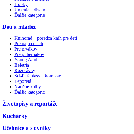
Hobby
Umenie a dizajn
Ďalšie kategórie
Deti a mládež
Knihorad – poradca kníh pre deti
Pre najmenších
Pre prvákov
Pre pubertiakov
Young Adult
Beletria
Rozprávky
Sci-fi, fantasy a komiksy
Leporelá
Náučné knihy
Ďalšie kategórie
Životopisy a reportáže
Kuchárky
Učebnice a slovníky