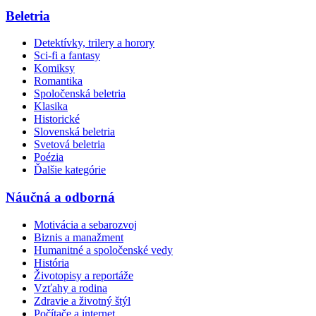
Beletria
Detektívky, trilery a horory
Sci-fi a fantasy
Komiksy
Romantika
Spoločenská beletria
Klasika
Historické
Slovenská beletria
Svetová beletria
Poézia
Ďalšie kategórie
Náučná a odborná
Motivácia a sebarozvoj
Biznis a manažment
Humanitné a spoločenské vedy
História
Životopisy a reportáže
Vzťahy a rodina
Zdravie a životný štýl
Počítače a internet