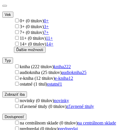
Vek
0+ (0 titulov)
0+
3+ (0 titulov)
3+
7+ (0 titulov)
7+
11+ (0 titulov)
11+
14+ (0 titulov)
14+
Ďalšie možnosti
Typ
kniha (222 titulov)
kniha
222
audiokniha (25 titulov)
audiokniha
25
e-kniha (12 titulov)
e-kniha
12
ostatné (1 titul)
ostatné
1
Zobraziť iba
novinky (0 titulov)
novinky
zľavnené tituly (0 titulov)
zľavnené tituly
Dostupnosť
na centrálnom sklade (0 titulov)
na centrálnom sklade
predpredaj (0 titulov)
predpredaj