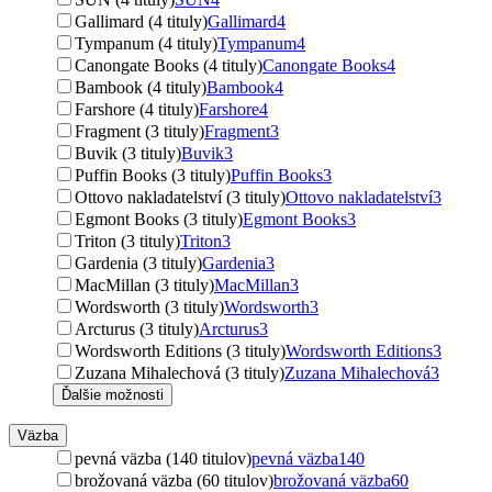
Gallimard (4 tituly)
Gallimard
4
Tympanum (4 tituly)
Tympanum
4
Canongate Books (4 tituly)
Canongate Books
4
Bambook (4 tituly)
Bambook
4
Farshore (4 tituly)
Farshore
4
Fragment (3 tituly)
Fragment
3
Buvik (3 tituly)
Buvik
3
Puffin Books (3 tituly)
Puffin Books
3
Ottovo nakladatelství (3 tituly)
Ottovo nakladatelství
3
Egmont Books (3 tituly)
Egmont Books
3
Triton (3 tituly)
Triton
3
Gardenia (3 tituly)
Gardenia
3
MacMillan (3 tituly)
MacMillan
3
Wordsworth (3 tituly)
Wordsworth
3
Arcturus (3 tituly)
Arcturus
3
Wordsworth Editions (3 tituly)
Wordsworth Editions
3
Zuzana Mihalechová (3 tituly)
Zuzana Mihalechová
3
Ďalšie možnosti
Väzba
pevná väzba (140 titulov)
pevná väzba
140
brožovaná väzba (60 titulov)
brožovaná väzba
60