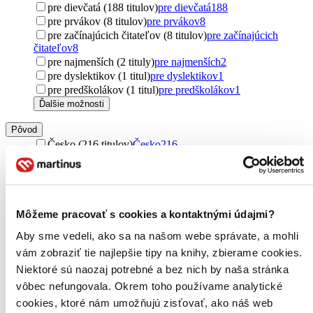
pre dievčatá (188 titulov)
pre dievčatá
188
pre prvákov (8 titulov)
pre prvákov
8
pre začínajúcich čitateľov (8 titulov)
pre začínajúcich
čitateľov
8
pre najmenších (2 tituly)
pre najmenších
2
pre dyslektikov (1 titul)
pre dyslektikov
1
pre predškolákov (1 titul)
pre predškolákov
1
Ďalšie možnosti
Pôvod
Česko (216 titulov)
Česko
216
Francúzsko (206 titulov)
Francúzsko
206
zahraničný (173 titulov)
zahraničný
173
Spojené kráľovstvo (17 titulov)
Spojené kráľovstvo
17
Slovensko (4 tituly)
Slovensko
4
Môžeme pracovať s cookies a kontaktnými údajmi?
Poľsko (2 tituly)
Poľsko
2
Spojené štáty (2 tituly)
Spojené štáty
2
Aby sme vedeli, ako sa na našom webe správate, a mohli
Ďalšie možnosti
vám zobraziť tie najlepšie tipy na knihy, zbierame cookies.
Útvar
Niektoré sú naozaj potrebné a bez nich by naša stránka
romány (207 titulov)
romány
207
vôbec nefungovala. Okrem toho používame analytické
poviedky (2 tituly)
poviedky
2
cookies, ktoré nám umožňujú zisťovať, ako náš web