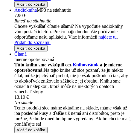
Vložiť do košíka
Audiokniha
MP3 na stiahnutie
7,90 €
Ihneď na stiahnutie
Chcete vyskúšať čítanie ušami? Na vypočutie audioknihy
vám postačí telefón. Pre čo najjednoduchšie počúvanie
odporúčame našu aplikáciu. Viac informácii
nájdete tu
.
Pridať do zoznamu
Vložiť do košíka
Čítaná
mierne opotrebovaná
Túto knihu sme vykúpili cez
Knihovrátok
a je mierne
opotrebovaná.
Na tejto knihe už síce poznať, že ju niekto
čítal, môže jej chýbať prebal, nie je však poškodená tak, aby
to akokoľvek znižovalo zážitok z jej obsahu. Knihu sme
označili nálepkou, ktorá môže na niektorých obaloch
zanechať stopy.
13,10 €
Na sklade
Tento produkt síce máme aktuálne na sklade, máme však už
iba posledné kusy a ďalšie už nemá ani distribútor, preto je
možné, že bude onedlho úplne vypredaný. Ak ho chcete mať,
ponáhľajte sa!
Vložiť do košíka