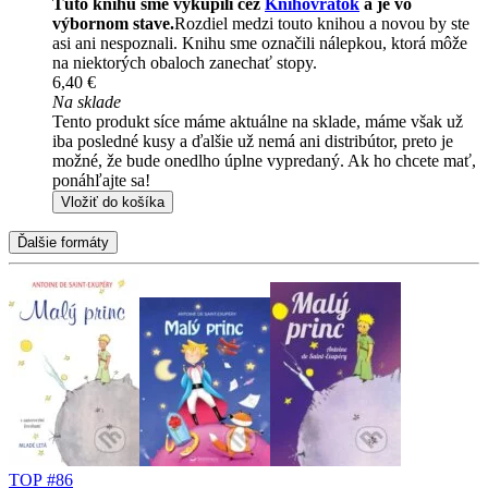
Túto knihu sme vykúpili cez
Knihovrátok
a je vo
výbornom stave.
Rozdiel medzi touto knihou a novou by ste
asi ani nespoznali. Knihu sme označili nálepkou, ktorá môže
na niektorých obaloch zanechať stopy.
6,40 €
Na sklade
Tento produkt síce máme aktuálne na sklade, máme však už
iba posledné kusy a ďalšie už nemá ani distribútor, preto je
možné, že bude onedlho úplne vypredaný. Ak ho chcete mať,
ponáhľajte sa!
Vložiť do košíka
Ďalšie formáty
TOP #86