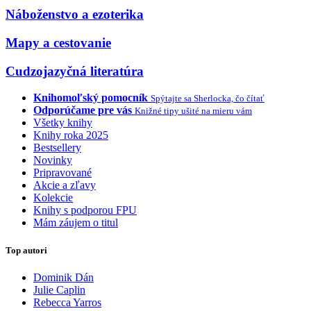
Náboženstvo a ezoterika
Mapy a cestovanie
Cudzojazyčná literatúra
Knihomoľský pomocník
Spýtajte sa Sherlocka, čo čítať
Odporúčame pre vás
Knižné tipy ušité na mieru vám
Všetky knihy
Knihy roka 2025
Bestsellery
Novinky
Pripravované
Akcie a zľavy
Kolekcie
Knihy s podporou FPU
Mám záujem o titul
Top autori
Dominik Dán
Julie Caplin
Rebecca Yarros