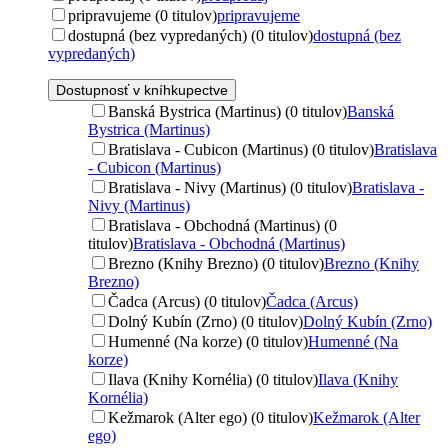
pripravujeme (0 titulov)
pripravujeme
dostupná (bez vypredaných) (0 titulov)
dostupná (bez
vypredaných)
Dostupnosť v kníhkupectve
Banská Bystrica (Martinus) (0 titulov)
Banská
Bystrica (Martinus)
Bratislava - Cubicon (Martinus) (0 titulov)
Bratislava
- Cubicon (Martinus)
Bratislava - Nivy (Martinus) (0 titulov)
Bratislava -
Nivy (Martinus)
Bratislava - Obchodná (Martinus) (0
titulov)
Bratislava - Obchodná (Martinus)
Brezno (Knihy Brezno) (0 titulov)
Brezno (Knihy
Brezno)
Čadca (Arcus) (0 titulov)
Čadca (Arcus)
Dolný Kubín (Zrno) (0 titulov)
Dolný Kubín (Zrno)
Humenné (Na korze) (0 titulov)
Humenné (Na
korze)
Ilava (Knihy Kornélia) (0 titulov)
Ilava (Knihy
Kornélia)
Kežmarok (Alter ego) (0 titulov)
Kežmarok (Alter
ego)