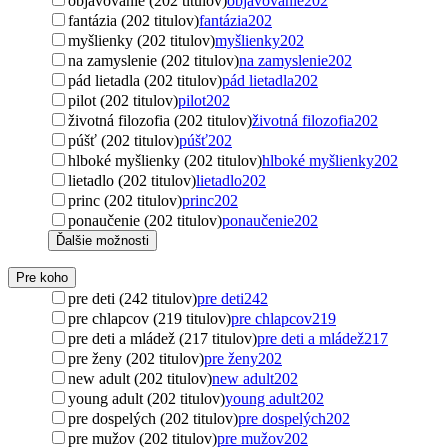
objavovanie (202 titulov)
objavovanie
202
fantázia (202 titulov)
fantázia
202
myšlienky (202 titulov)
myšlienky
202
na zamyslenie (202 titulov)
na zamyslenie
202
pád lietadla (202 titulov)
pád lietadla
202
pilot (202 titulov)
pilot
202
životná filozofia (202 titulov)
životná filozofia
202
púšť (202 titulov)
púšť
202
hlboké myšlienky (202 titulov)
hlboké myšlienky
202
lietadlo (202 titulov)
lietadlo
202
princ (202 titulov)
princ
202
ponaučenie (202 titulov)
ponaučenie
202
Ďalšie možnosti
Pre koho
pre deti (242 titulov)
pre deti
242
pre chlapcov (219 titulov)
pre chlapcov
219
pre deti a mládež (217 titulov)
pre deti a mládež
217
pre ženy (202 titulov)
pre ženy
202
new adult (202 titulov)
new adult
202
young adult (202 titulov)
young adult
202
pre dospelých (202 titulov)
pre dospelých
202
pre mužov (202 titulov)
pre mužov
202