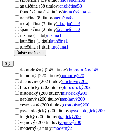
slovenčina (59 titulov)
slovenčina
59
angličtina (58 titulov)
angličtina
58
francúzština (14 titulov)
francúzština
14
nemčina (8 titulov)
nemčina
8
ukrajinčina (3 tituly)
ukrajinčina
3
španielčina (2 tituly)
španielčina
2
ruština (1 titul)
ruština
1
latinčina (1 titul)
latinčina
1
turečtina (1 titul)
turečtina
1
Ďalšie možnosti
Štýl
dobrodružný (245 titulov)
dobrodružný
245
humorný (220 titulov)
humorný
220
duchovný (202 titulov)
duchovný
202
filozofický (202 titulov)
filozofický
202
historický (200 titulov)
historický
200
napínavý (200 titulov)
napínavý
200
cestopisný (200 titulov)
cestopisný
200
psychologický (200 titulov)
psychologický
200
tragický (200 titulov)
tragický
200
vojnový (200 titulov)
vojnový
200
moderný (2 tituly)
moderný
2