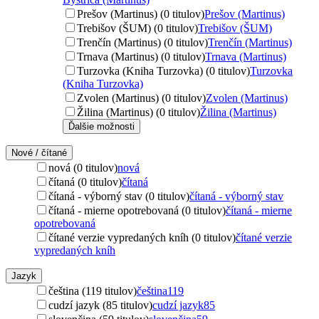
Prešov (Martinus) (0 titulov)
Prešov (Martinus)
Trebišov (ŠUM) (0 titulov)
Trebišov (ŠUM)
Trenčín (Martinus) (0 titulov)
Trenčín (Martinus)
Trnava (Martinus) (0 titulov)
Trnava (Martinus)
Turzovka (Kniha Turzovka) (0 titulov)
Turzovka
(Kniha Turzovka)
Zvolen (Martinus) (0 titulov)
Zvolen (Martinus)
Žilina (Martinus) (0 titulov)
Žilina (Martinus)
Ďalšie možnosti
Nové / čítané
nová (0 titulov)
nová
čítaná (0 titulov)
čítaná
čítaná - výborný stav (0 titulov)
čítaná - výborný stav
čítaná - mierne opotrebovaná (0 titulov)
čítaná - mierne
opotrebovaná
čítané verzie vypredaných kníh (0 titulov)
čítané verzie
vypredaných kníh
Jazyk
čeština (119 titulov)
čeština
119
cudzí jazyk (85 titulov)
cudzí jazyk
85