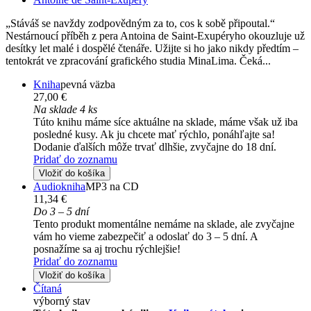
„Stáváš se navždy zodpovědným za to, cos k sobě připoutal.“
Nestárnoucí příběh z pera Antoina de Saint-Exupéryho okouzluje už
desítky let malé i dospělé čtenáře. Užijte si ho jako nikdy předtím –
tentokrát ve zpracování grafického studia MinaLima. Čeká...
Kniha
pevná väzba
27,00 €
Na sklade 4 ks
Túto knihu máme síce aktuálne na sklade, máme však už iba
posledné kusy. Ak ju chcete mať rýchlo, ponáhľajte sa!
Dodanie ďalších môže trvať dlhšie, zvyčajne do 18 dní.
Pridať do zoznamu
Vložiť do košíka
Audiokniha
MP3 na CD
11,34 €
Do 3 – 5 dní
Tento produkt momentálne nemáme na sklade, ale zvyčajne
vám ho vieme zabezpečiť a odoslať do 3 – 5 dní. A
posnažíme sa aj trochu rýchlejšie!
Pridať do zoznamu
Vložiť do košíka
Čítaná
výborný stav