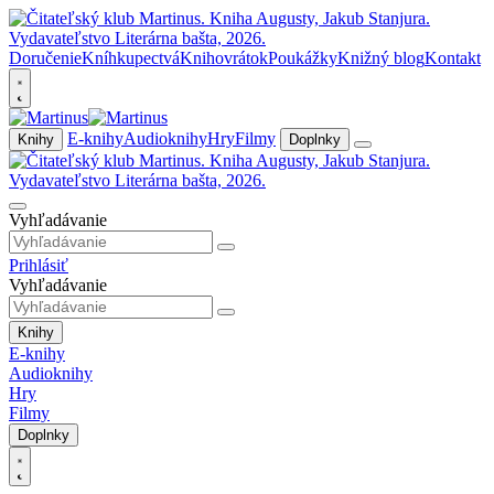
Doručenie
Kníhkupectvá
Knihovrátok
Poukážky
Knižný blog
Kontakt
E-knihy
Audioknihy
Hry
Filmy
Knihy
Doplnky
Vyhľadávanie
Prihlásiť
Vyhľadávanie
Knihy
E-knihy
Audioknihy
Hry
Filmy
Doplnky