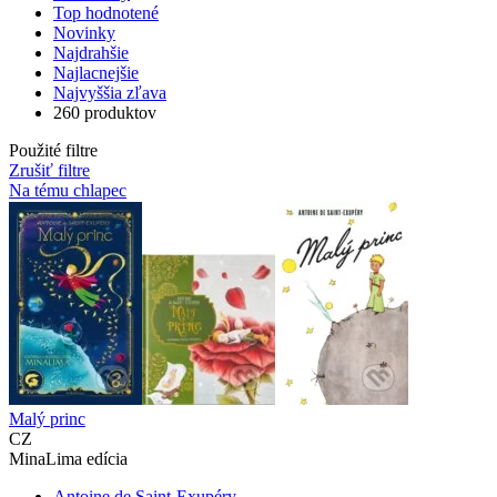
Top hodnotené
Novinky
Najdrahšie
Najlacnejšie
Najvyššia zľava
260 produktov
Použité filtre
Zrušiť filtre
Na tému chlapec
Malý princ
CZ
MinaLima edícia
Antoine de Saint-Exupéry