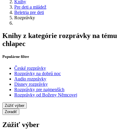
Knihy
Pre deti a mládež
Beletria pre deti
Rozprávky
Knihy z kategórie rozprávky na tému
chlapec
Populárne filtre
České rozprávky
Rozprávky na dobrú noc
Audio rozprávky
Disney rozprávky
Rozprávky pre najmenších
Rozprávky od Boženy Němcovej
Zúžiť výber
Zoradiť
Zúžiť výber