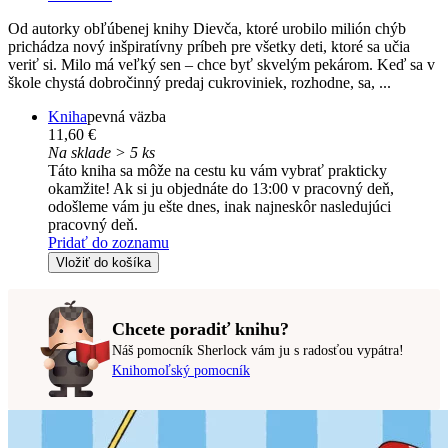
Od autorky obľúbenej knihy Dievča, ktoré urobilo milión chýb
prichádza nový inšpiratívny príbeh pre všetky deti, ktoré sa učia
veriť si. Milo má veľký sen – chce byť skvelým pekárom. Keď sa v
škole chystá dobročinný predaj cukroviniek, rozhodne, sa, ...
Kniha
pevná väzba
11,60 €
Na sklade > 5 ks
Táto kniha sa môže na cestu ku vám vybrať prakticky
okamžite! Ak si ju objednáte do 13:00 v pracovný deň,
odošleme vám ju ešte dnes, inak najneskôr nasledujúci
pracovný deň.
Pridať do zoznamu
Vložiť do košíka
Chcete poradiť knihu?
Náš pomocník Sherlock vám ju s radosťou vypátra!
Knihomoľský pomocník