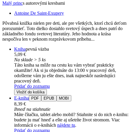
Malý princ
s autorovými kresbami
Antoine De Saint-Exupery
Pôvabná knižka nielen pre deti, ale pre všetkých, ktorí chcú deťom
porozumieť. Toto dielko dosiahlo svetový úspech a dnes patrí do
základného fondu svetovej literatúry. Jeho hodnota a krása
nespočíva len v peknom rozprávkovom príbehu...
Kniha
pevná väzba
5,09 €
Na sklade > 5 ks
Táto kniha sa môže na cestu ku vám vybrať prakticky
okamžite! Ak si ju objednáte do 13:00 v pracovný deň,
odošleme vám ju ešte dnes, inak najneskôr nasledujúci
pracovný deň.
Pridať do zoznamu
Vložiť do košíka
E-kniha
PDF
EPUB
MOBI
8,39 €
Ihneď na stiahnutie
Máte čítačku, tablet alebo mobil? Stiahnite si do nich e-knihu:
budete ju mať hneď a ešte aj ušetríte život stromom. Viac
informácii o e-knihách
nájdete tu
.
Pridať do zoznamu