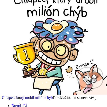
Chlapec, ktorý urobil milión chýb
Dokážeš to, len sa nevdzávaj
Brenda Li