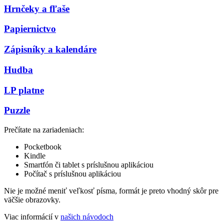
Hrnčeky a fľaše
Papiernictvo
Zápisníky a kalendáre
Hudba
LP platne
Puzzle
Prečítate na zariadeniach:
Pocketbook
Kindle
Smartfón či tablet s príslušnou aplikáciou
Počítač s príslušnou aplikáciou
Nie je možné meniť veľkosť písma, formát je preto vhodný skôr pre
väčšie obrazovky.
Viac informácií v
našich návodoch