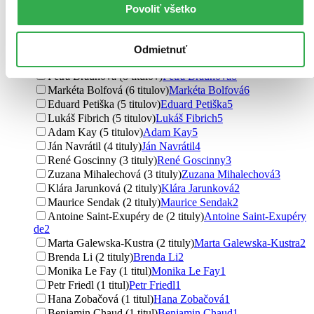
Exupéry
100
Povoliť všetko
Antoine De Saint Exupery (47 titulov)
Antoine De Saint
Exupery
47
Matt Haig (12 titulov)
Matt Haig
12
Odmietnuť
Eva Hudečková (10 titulov)
Eva Hudečková
10
Petra Braunová (8 titulov)
Petra Braunová
8
Markéta Bolfová (6 titulov)
Markéta Bolfová
6
Eduard Petiška (5 titulov)
Eduard Petiška
5
Lukáš Fibrich (5 titulov)
Lukáš Fibrich
5
Adam Kay (5 titulov)
Adam Kay
5
Ján Navrátil (4 tituly)
Ján Navrátil
4
René Goscinny (3 tituly)
René Goscinny
3
Zuzana Mihalechová (3 tituly)
Zuzana Mihalechová
3
Klára Jarunková (2 tituly)
Klára Jarunková
2
Maurice Sendak (2 tituly)
Maurice Sendak
2
Antoine Saint-Exupéry de (2 tituly)
Antoine Saint-Exupéry
de
2
Marta Galewska-Kustra (2 tituly)
Marta Galewska-Kustra
2
Brenda Li (2 tituly)
Brenda Li
2
Monika Le Fay (1 titul)
Monika Le Fay
1
Petr Friedl (1 titul)
Petr Friedl
1
Hana Zobačová (1 titul)
Hana Zobačová
1
Benjamin Chaud (1 titul)
Benjamin Chaud
1