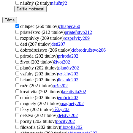
náučný (2 tituly)
náučný
2
Ďalšie možnosti
Téma
chlapec (260 titulov)
chlapec
260
priateľstvo (212 titulov)
priateľstvo
212
rozprávky (209 titulov)
rozprávky
209
deti (207 titulov)
deti
207
dobrodružstvo (206 titulov)
dobrodružstvo
206
príroda (202 titulov)
príroda
202
život (202 titulov)
život
202
planéty (202 titulov)
planéty
202
vzťahy (202 titulov)
vzťahy
202
lietanie (202 titulov)
lietanie
202
ruže (202 titulov)
ruže
202
kreativita (202 titulov)
kreativita
202
emócie (202 titulov)
emócie
202
magnety (202 titulov)
magnety
202
líšky (202 titulov)
líšky
202
detstva (202 titulov)
detstva
202
pocity (202 titulov)
pocity
202
filozofia (202 titulov)
filozofia
202