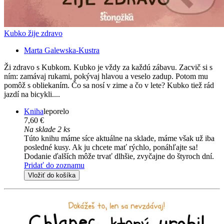
Kubko žije zdravo
Marta Galewska-Kustra
Ži zdravo s Kubkom. Kubko je vždy za každú zábavu. Zacvič si s
ním: zamávaj rukami, pokývaj hlavou a veselo zadup. Potom mu
pomôž s obliekaním. Čo sa nosí v zime a čo v lete? Kubko tiež rád
jazdí na bicykli....
Kniha
leporelo
7,60 €
Na sklade 2 ks
Túto knihu máme síce aktuálne na sklade, máme však už iba
posledné kusy. Ak ju chcete mať rýchlo, ponáhľajte sa!
Dodanie ďalších môže trvať dlhšie, zvyčajne do štyroch dní.
Pridať do zoznamu
Vložiť do košíka