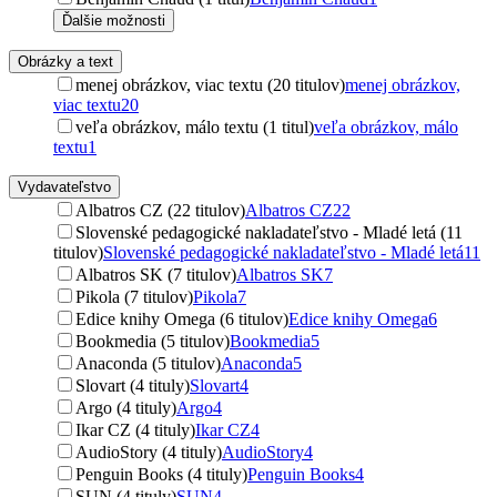
Ďalšie možnosti
Obrázky a text
menej obrázkov, viac textu (20 titulov)
menej obrázkov,
viac textu
20
veľa obrázkov, málo textu (1 titul)
veľa obrázkov, málo
textu
1
Vydavateľstvo
Albatros CZ (22 titulov)
Albatros CZ
22
Slovenské pedagogické nakladateľstvo - Mladé letá (11
titulov)
Slovenské pedagogické nakladateľstvo - Mladé letá
11
Albatros SK (7 titulov)
Albatros SK
7
Pikola (7 titulov)
Pikola
7
Edice knihy Omega (6 titulov)
Edice knihy Omega
6
Bookmedia (5 titulov)
Bookmedia
5
Anaconda (5 titulov)
Anaconda
5
Slovart (4 tituly)
Slovart
4
Argo (4 tituly)
Argo
4
Ikar CZ (4 tituly)
Ikar CZ
4
AudioStory (4 tituly)
AudioStory
4
Penguin Books (4 tituly)
Penguin Books
4
SUN (4 tituly)
SUN
4