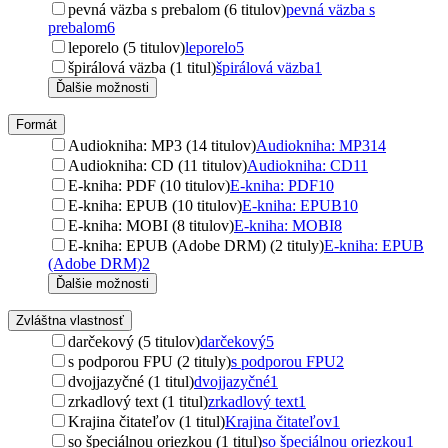
pevná väzba s prebalom (6 titulov)
pevná väzba s
prebalom
6
leporelo (5 titulov)
leporelo
5
špirálová väzba (1 titul)
špirálová väzba
1
Ďalšie možnosti
Formát
Audiokniha: MP3 (14 titulov)
Audiokniha: MP3
14
Audiokniha: CD (11 titulov)
Audiokniha: CD
11
E-kniha: PDF (10 titulov)
E-kniha: PDF
10
E-kniha: EPUB (10 titulov)
E-kniha: EPUB
10
E-kniha: MOBI (8 titulov)
E-kniha: MOBI
8
E-kniha: EPUB (Adobe DRM) (2 tituly)
E-kniha: EPUB
(Adobe DRM)
2
Ďalšie možnosti
Zvláštna vlastnosť
darčekový (5 titulov)
darčekový
5
s podporou FPU (2 tituly)
s podporou FPU
2
dvojjazyčné (1 titul)
dvojjazyčné
1
zrkadlový text (1 titul)
zrkadlový text
1
Krajina čitateľov (1 titul)
Krajina čitateľov
1
so špeciálnou oriezkou (1 titul)
so špeciálnou oriezkou
1