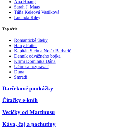
Ana Huang
Sarah J. Maas
Táňa Keleová Vasilková
Lucinda Riley
Top série
Romantické úteky
Harry Potter
Kapitán Stein a Notár Barbarič
Denník odvážneho bojka
Krimi Dominika Dána
Učím sa rozprávať
Duna
Smradi
Darčekové poukážky
Čítačky e-kníh
Vecičky od Martinusu
Káva, čaj a pochutiny