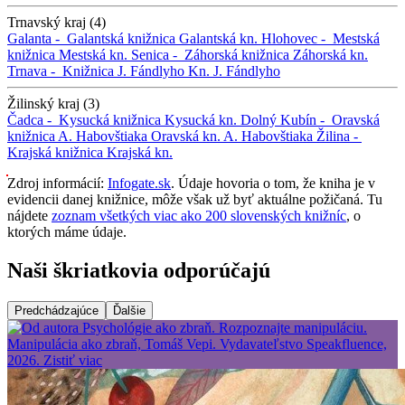
Trnavský kraj (4)
Galanta -
Galantská knižnica
Galantská kn.
Hlohovec -
Mestská
knižnica
Mestská kn.
Senica -
Záhorská knižnica
Záhorská kn.
Trnava -
Knižnica J. Fándlyho
Kn. J. Fándlyho
Žilinský kraj (3)
Čadca -
Kysucká knižnica
Kysucká kn.
Dolný Kubín -
Oravská
knižnica A. Habovštiaka
Oravská kn. A. Habovštiaka
Žilina -
Krajská knižnica
Krajská kn.
Zdroj informácií:
Infogate.sk
. Údaje hovoria o tom, že kniha je v
evidencii danej knižnice, môže však už byť aktuálne požičaná. Tu
nájdete
zoznam všetkých viac ako 200 slovenských knižníc
, o
ktorých máme údaje.
Naši škriatkovia odporúčajú
Predchádzajúce
Ďalšie