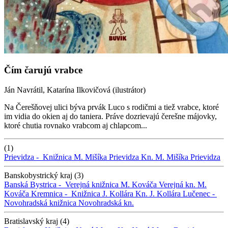
Čím čarujú vrabce
Ján Navrátil, Katarína Ilkovičová (ilustrátor)
Na Čerešňovej ulici býva prvák Luco s rodičmi a tiež vrabce, ktoré
im vidia do okien aj do taniera. Práve dozrievajú čerešne májovky,
ktoré chutia rovnako vrabcom aj chlapcom...
(1)
Prievidza -
Knižnica M. Mišíka Prievidza
Kn. M. Mišíka Prievidza
Banskobystrický kraj (3)
Banská Bystrica -
Verejná knižnica M. Kováča
Verejná kn. M.
Kováča
Kremnica -
Knižnica J. Kollára
Kn. J. Kollára
Lučenec -
Novohradská knižnica
Novohradská kn.
Bratislavský kraj (4)