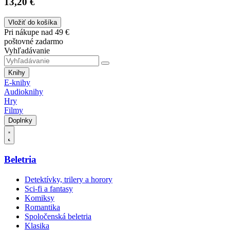
13,20 €
Vložiť do košíka
Pri nákupe nad 49 €
poštovné zadarmo
Vyhľadávanie
Knihy
E-knihy
Audioknihy
Hry
Filmy
Doplnky
Beletria
Detektívky, trilery a horory
Sci-fi a fantasy
Komiksy
Romantika
Spoločenská beletria
Klasika