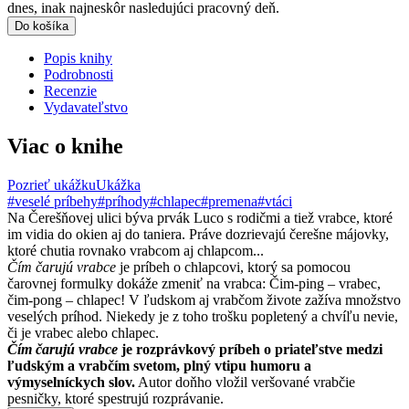
dnes, inak najneskôr nasledujúci pracovný deň.
Do košíka
Popis knihy
Podrobnosti
Recenzie
Vydavateľstvo
Viac o knihe
Pozrieť ukážku
Ukážka
#veselé príbehy
#príhody
#chlapec
#premena
#vtáci
Na Čerešňovej ulici býva prvák Luco s rodičmi a tiež vrabce, ktoré
im vidia do okien aj do taniera. Práve dozrievajú čerešne májovky,
ktoré chutia rovnako vrabcom aj chlapcom...
Čím čarujú vrabce
je príbeh o chlapcovi, ktorý sa pomocou
čarovnej formulky dokáže zmeniť na vrabca: Čim-ping – vrabec,
čim-pong – chlapec! V ľudskom aj vrabčom živote zažíva množstvo
veselých príhod. Niekedy je z toho trošku popletený a chvíľu nevie,
či je vrabec alebo chlapec.
Čím čarujú vrabce
je rozprávkový príbeh o priateľstve medzi
ľudským a vrabčím svetom, plný vtipu humoru a
výmyselníckych slov.
Autor doňho vložil veršované vrabčie
pesničky, ktoré spestrujú rozprávanie.