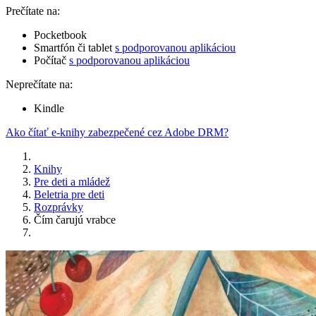
Prečítate na:
Pocketbook
Smartfón či tablet
s podporovanou aplikáciou
Počítač
s podporovanou aplikáciou
Neprečítate na:
Kindle
Ako čítať e-knihy zabezpečené cez Adobe DRM?
Knihy
Pre deti a mládež
Beletria pre deti
Rozprávky
Čím čarujú vrabce