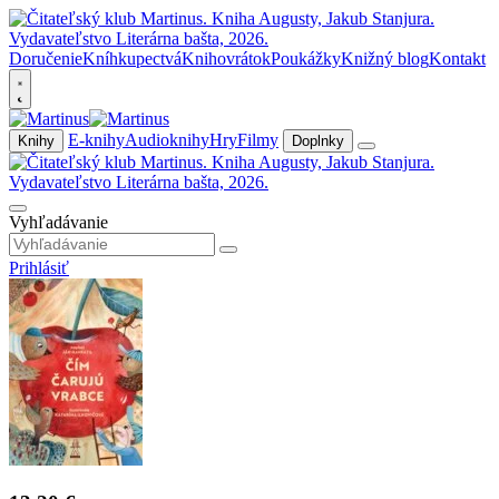
Doručenie
Kníhkupectvá
Knihovrátok
Poukážky
Knižný blog
Kontakt
E-knihy
Audioknihy
Hry
Filmy
Knihy
Doplnky
Vyhľadávanie
Prihlásiť