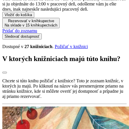
si ju objednáte do 13:00 v pracovný deň, odošleme vám ju ešte
dnes, inak najneskôr nasledujúci pracovný deň.
Vložiť do košíka
Rezervovať v kníhkupectve
Na sklade v 15 kníhkupectvách
Pridať do zoznamu
Sledovať dostupnosť
Dostupné v
27 knižniciach
.
Požičať v knižnici
V ktorých knižniciach majú túto knihu?
Chcete si túto knihu požičať z knižnice? Toto je zoznam knižníc, v
ktorých ju majú. Po kliknutí na názov vás presmerujeme priamo na
stránku knižnice, kde si môžete overiť jej dostupnosť a prípadne ju
aj priamo rezervovať.