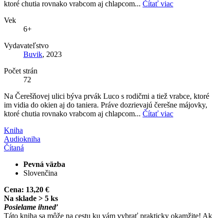
ktoré chutia rovnako vrabcom aj chlapcom...
Čítať viac
Vek
6+
Vydavateľstvo
Buvik
, 2023
Počet strán
72
Na Čerešňovej ulici býva prvák Luco s rodičmi a tiež vrabce, ktoré
im vidia do okien aj do taniera. Práve dozrievajú čerešne májovky,
ktoré chutia rovnako vrabcom aj chlapcom...
Čítať viac
Kniha
Audiokniha
Čítaná
Pevná väzba
Slovenčina
Cena:
13,20 €
Na sklade > 5 ks
Posielame ihneď
Táto kniha sa môže na cestu ku vám vybrať prakticky okamžite! Ak