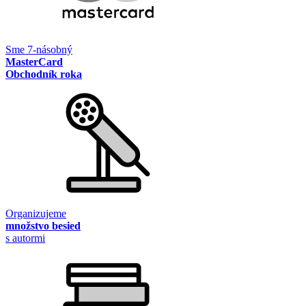
Sme 7-násobný
MasterCard
Obchodník roka
Organizujeme
množstvo besied
s autormi