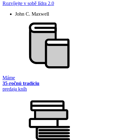
Rozvíjejte v sobě lídra 2.0
John C. Maxwell
Máme
35-ročnú tradíciu
predaja kníh