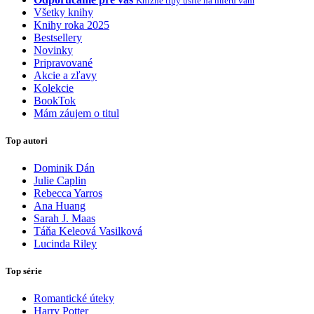
Knižné tipy ušité na mieru vám
Všetky knihy
Knihy roka 2025
Bestsellery
Novinky
Pripravované
Akcie a zľavy
Kolekcie
BookTok
Mám záujem o titul
Top autori
Dominik Dán
Julie Caplin
Rebecca Yarros
Ana Huang
Sarah J. Maas
Táňa Keleová Vasilková
Lucinda Riley
Top série
Romantické úteky
Harry Potter