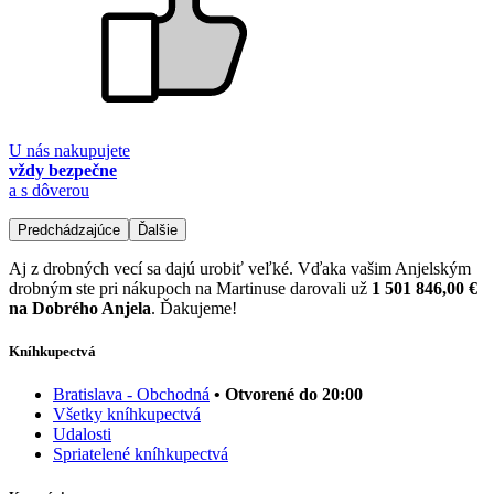
U nás nakupujete
vždy bezpečne
a s dôverou
Predchádzajúce
Ďalšie
Aj z drobných vecí sa dajú urobiť veľké. Vďaka vašim Anjelským
drobným ste pri nákupoch na Martinuse darovali už
1 501 846,00 €
na Dobrého Anjela
. Ďakujeme!
Kníhkupectvá
Bratislava - Obchodná
• Otvorené do 20:00
Všetky kníhkupectvá
Udalosti
Spriatelené kníhkupectvá