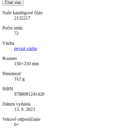
Čítať viac
Naše katalógové číslo
2132217
Počet strán
72
Väzba
pevná väzba
Rozmer
150×210 mm
Hmotnosť
312 g
ISBN
9788081241420
Dátum vydania
13. 9. 2023
Vekové odporúčanie
6+