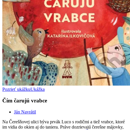
Pozrieť ukážku
Ukážka
Čím čarujú vrabce
Ján Navrátil
Na Čerešňovej ulici býva prvák Luco s rodičmi a tiež vrabce, ktoré
im vidia do okien aj do taniera. Práve dozrievajú čerešne májovky,