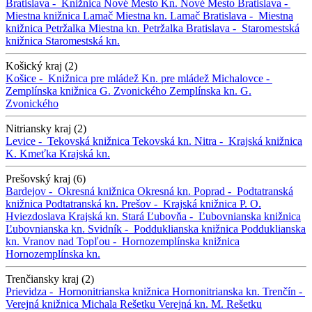
Bratislava -
Knižnica Nové Mesto
Kn. Nové Mesto
Bratislava -
Miestna knižnica Lamač
Miestna kn. Lamač
Bratislava -
Miestna
knižnica Petržalka
Miestna kn. Petržalka
Bratislava -
Staromestská
knižnica
Staromestská kn.
Košický kraj (2)
Košice -
Knižnica pre mládež
Kn. pre mládež
Michalovce -
Zemplínska knižnica G. Zvonického
Zemplínska kn. G.
Zvonického
Nitriansky kraj (2)
Levice -
Tekovská knižnica
Tekovská kn.
Nitra -
Krajská knižnica
K. Kmeťka
Krajská kn.
Prešovský kraj (6)
Bardejov -
Okresná knižnica
Okresná kn.
Poprad -
Podtatranská
knižnica
Podtatranská kn.
Prešov -
Krajská knižnica P. O.
Hviezdoslava
Krajská kn.
Stará Ľubovňa -
Ľubovnianska knižnica
Ľubovnianska kn.
Svidník -
Podduklianska knižnica
Podduklianska
kn.
Vranov nad Topľou -
Hornozemplínska knižnica
Hornozemplínska kn.
Trenčiansky kraj (2)
Prievidza -
Hornonitrianska knižnica
Hornonitrianska kn.
Trenčín -
Verejná knižnica Michala Rešetku
Verejná kn. M. Rešetku