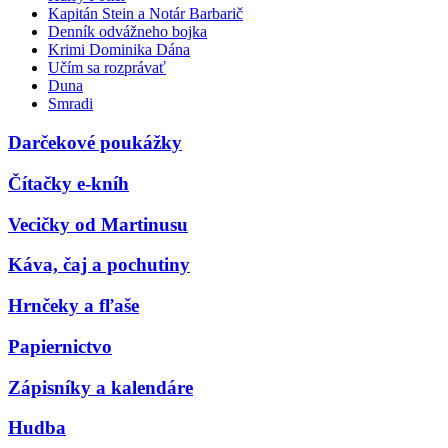
Kapitán Stein a Notár Barbarič
Denník odvážneho bojka
Krimi Dominika Dána
Učím sa rozprávať
Duna
Smradi
Darčekové poukážky
Čítačky e-kníh
Vecičky od Martinusu
Káva, čaj a pochutiny
Hrnčeky a fľaše
Papiernictvo
Zápisníky a kalendáre
Hudba