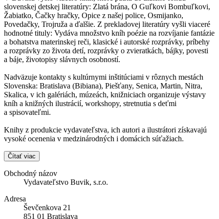
slovenskej detskej literatúry: Zlatá brána, O Guľkovi Bombuľkovi,
Žabiatko, Čačky hračky, Opice z našej police, Osmijanko,
Povedačky, Trojruža a ďalšie. Z prekladovej literatúry vyšli viaceré
hodnotné tituly: Vydáva množstvo kníh poézie na rozvíjanie fantázie
a bohatstva materinskej reči, klasické i autorské rozprávky, príbehy
a rozprávky zo života detí, rozprávky o zvieratkách, bájky, povesti
a báje, životopisy slávnych osobností.
Nadväzuje kontakty s kultúrnymi inštitúciami v rôznych mestách
Slovenska: Bratislava (Bibiana), Piešťany, Senica, Martin, Nitra,
Skalica, v ich galériách, múzeách, knižniciach organizuje výstavy
kníh a knižných ilustrácií, workshopy, stretnutia s deťmi
a spisovateľmi.
Knihy z produkcie vydavateľstva, ich autori a ilustrátori získavajú
vysoké ocenenia v medzinárodných i domácich súťažiach.
Čítať viac
Obchodný názov
Vydavateľstvo Buvik, s.r.o.
Adresa
Ševčenkova 21
851 01 Bratislava