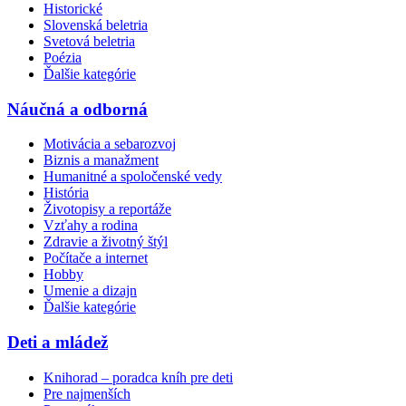
Historické
Slovenská beletria
Svetová beletria
Poézia
Ďalšie kategórie
Náučná a odborná
Motivácia a sebarozvoj
Biznis a manažment
Humanitné a spoločenské vedy
História
Životopisy a reportáže
Vzťahy a rodina
Zdravie a životný štýl
Počítače a internet
Hobby
Umenie a dizajn
Ďalšie kategórie
Deti a mládež
Knihorad – poradca kníh pre deti
Pre najmenších