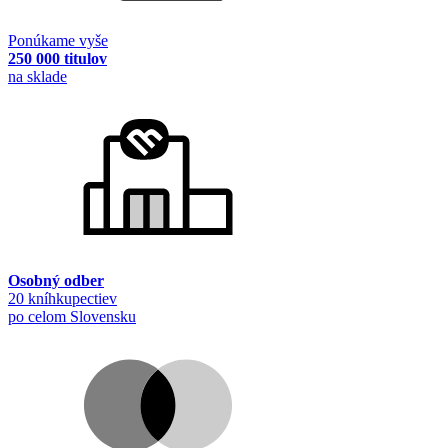
Ponúkame vyše
250 000 titulov
na sklade
Osobný odber
20 kníhkupectiev
po celom Slovensku