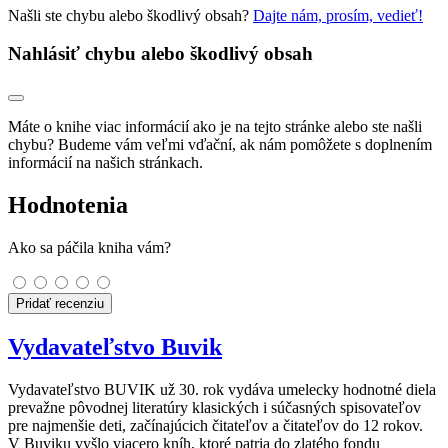
Našli ste chybu alebo škodlivý obsah?
Dajte nám, prosím, vedieť!
Nahlásiť chybu alebo škodlivý obsah
Máte o knihe viac informácií ako je na tejto stránke alebo ste našli
chybu? Budeme vám veľmi vďační, ak nám pomôžete s doplnením
informácií na našich stránkach.
Hodnotenia
Ako sa páčila kniha vám?
Pridať recenziu
Vydavateľstvo Buvik
Vydavateľstvo BUVIK už 30. rok vydáva umelecky hodnotné diela
prevažne pôvodnej literatúry klasických i súčasných spisovateľov
pre najmenšie deti, začínajúcich čitateľov a čitateľov do 12 rokov.
V Buviku vyšlo viacero kníh, ktoré patria do zlatého fondu