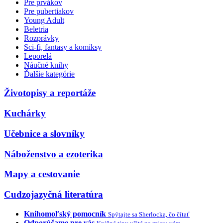
Pre prvákov
Pre pubertiakov
Young Adult
Beletria
Rozprávky
Sci-fi, fantasy a komiksy
Leporelá
Náučné knihy
Ďalšie kategórie
Životopisy a reportáže
Kuchárky
Učebnice a slovníky
Náboženstvo a ezoterika
Mapy a cestovanie
Cudzojazyčná literatúra
Knihomoľský pomocník
Spýtajte sa Sherlocka, čo čítať
Odporúčame pre vás