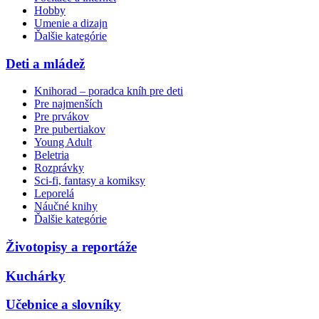
Hobby
Umenie a dizajn
Ďalšie kategórie
Deti a mládež
Knihorad – poradca kníh pre deti
Pre najmenších
Pre prvákov
Pre pubertiakov
Young Adult
Beletria
Rozprávky
Sci-fi, fantasy a komiksy
Leporelá
Náučné knihy
Ďalšie kategórie
Životopisy a reportáže
Kuchárky
Učebnice a slovníky