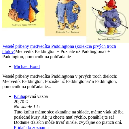
Veselé príbehy medvedíka Paddingtona (kolekcia prvých troch
titulov)
Medvedík Paddington + Poznáte už Paddingtona? +
Paddington, pomocník na pohľadanie
Michael Bond
Veselé príbehy medvedíka Paddingtona v prvých troch dieloch:
Medvedík Paddington, Poznáte už Paddingtona? a Paddington,
pomocník na pohľadanie...
Kniha
pevná väzba
20,70 €
Na sklade 1 ks
Túto knihu máme síce aktuálne na sklade, máme však už iba
posledné kusy. Ak ju chcete mať rýchlo, ponáhľajte sa!
Dodanie ďalších môže trvať dlhšie, zvyčajne do piatich dní.
Pridať do zoznamu