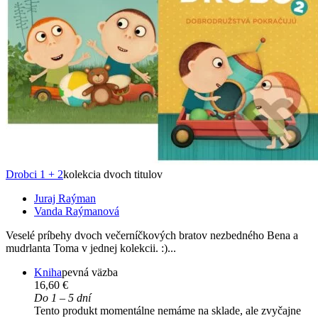
Drobci 1 + 2
kolekcia dvoch titulov
Juraj Raýman
Vanda Raýmanová
Veselé príbehy dvoch večerníčkových bratov nezbedného Bena a
mudrlanta Toma v jednej kolekcii. :)...
Kniha
pevná väzba
16,60 €
Do 1 – 5 dní
Tento produkt momentálne nemáme na sklade, ale zvyčajne