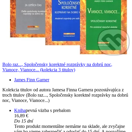
Bolo raz..., Spoločensky korektné rozprávky na dobrú noc,
Vianoce, Vianoce... (kolekcia 3 titulov)
James Finn Garner
Kolekcia titulov od autora Jamesa Finna Garnera pozostávajúca z
troch titulov (Bolo raz..., Spoločensky korektné rozprávky na dobrú
noc, Vianoce, Vianoce...)
Kniha
pevná väzba s prebalom
16,89 €
Do 15 dní
Tento produkt momentálne nemáme na sklade, ale zvyčajne
vám ho vieme zabezpečiť a odoslať do 15 dní. A posnažíme