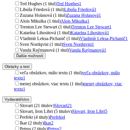
Ted Hughes (1 titul)
Ted Hughes
1
Libuša Friedová (1 titul)
Libuša Friedová
1
Zuzana Holasová (1 titul)
Zuzana Holasová
1
Alois Mikulka (1 titul)
Alois Mikulka
1
Trenton Lee Stewart (1 titul)
Trenton Lee Stewart
1
Katarína Lihositová (1 titul)
Katarína Lihositová
1
Vladimír Leksa-Pichanič (1 titul)
Vladimír Leksa-Pichanič
1
Sven Nordqvist (1 titul)
Sven Nordqvist
1
Vanda Raýmanová (1 titul)
Vanda Raýmanová
1
Ďalšie možnosti
Obrázky a text
veľa obrázkov, málo textu (1 titul)
veľa obrázkov, málo
textu
1
menej obrázkov, viac textu (1 titul)
menej obrázkov, viac
textu
1
Vydavateľstvo
Slovart (21 titulov)
Slovart
21
Slovart, Iron Libri (5 titulov)
Slovart, Iron Libri
5
Perfekt (4 tituly)
Perfekt
4
Ikar (2 tituly)
Ikar
2
Petrus (2 tituly)
Petrus
2