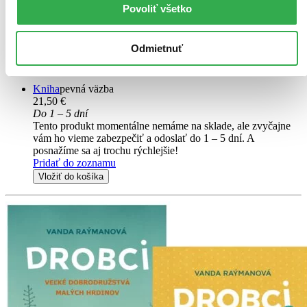
Alexandra Salmela
Povoliť všetko
Katarína Kerekesová
Katarína Moláková
Odmietnuť
Kolekcia dvoch kníh plných príbehov o nevidiacej Mimi a jej
kamarátke Líze pre deti...
Kniha
pevná väzba
21,50 €
Do 1 – 5 dní
Tento produkt momentálne nemáme na sklade, ale zvyčajne
vám ho vieme zabezpečiť a odoslať do 1 – 5 dní. A
posnažíme sa aj trochu rýchlejšie!
Pridať do zoznamu
Vložiť do košíka