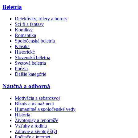
Beletria
Detektívky, trilery a horory
Sci-fi a fantasy
Komiksy
Romantika
Spoločenská beletria
Klasika
Historické
Slovenská beletria
Svetová beletria
Poézia
Ďalšie kategórie
Náučná a odborná
Motivácia a sebarozvoj
Biznis a manažment
Humanitné a spoločenské vedy
História
Životopisy a reportáže
Vzťahy a rodina
Zdravie a životný štýl
Počítače a internet