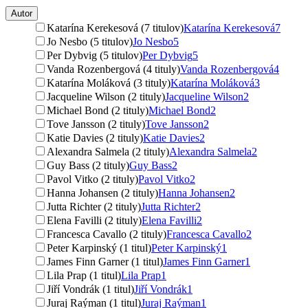
Autor
Katarína Kerekesová (7 titulov)
Katarína Kerekesová
7
Jo Nesbo (5 titulov)
Jo Nesbo
5
Per Dybvig (5 titulov)
Per Dybvig
5
Vanda Rozenbergová (4 tituly)
Vanda Rozenbergová
4
Katarína Moláková (3 tituly)
Katarína Moláková
3
Jacqueline Wilson (2 tituly)
Jacqueline Wilson
2
Michael Bond (2 tituly)
Michael Bond
2
Tove Jansson (2 tituly)
Tove Jansson
2
Katie Davies (2 tituly)
Katie Davies
2
Alexandra Salmela (2 tituly)
Alexandra Salmela
2
Guy Bass (2 tituly)
Guy Bass
2
Pavol Vitko (2 tituly)
Pavol Vitko
2
Hanna Johansen (2 tituly)
Hanna Johansen
2
Jutta Richter (2 tituly)
Jutta Richter
2
Elena Favilli (2 tituly)
Elena Favilli
2
Francesca Cavallo (2 tituly)
Francesca Cavallo
2
Peter Karpinský (1 titul)
Peter Karpinský
1
James Finn Garner (1 titul)
James Finn Garner
1
Lila Prap (1 titul)
Lila Prap
1
Jiří Vondrák (1 titul)
Jiří Vondrák
1
Juraj Raýman (1 titul)
Juraj Raýman
1