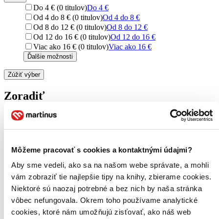
Do 4 € (0 titulov)
Do 4 €
Od 4 do 8 € (0 titulov)
Od 4 do 8 €
Od 8 do 12 € (0 titulov)
Od 8 do 12 €
Od 12 do 16 € (0 titulov)
Od 12 do 16 €
Viac ako 16 € (0 titulov)
Viac ako 16 €
Ďalšie možnosti
Zúžiť výber
Zoradiť
Bestsellery
Môžeme pracovať s cookies a kontaktnými údajmi?
Top hodnotené
Novinky
Aby sme vedeli, ako sa na našom webe správate, a mohli
Najdrahšie
vám zobraziť tie najlepšie tipy na knihy, zbierame cookies.
Najlacnejšie
Najvyššia zľava
Niektoré sú naozaj potrebné a bez nich by naša stránka
47 produktov
vôbec nefungovala. Okrem toho používame analytické
Použité filtre
cookies, ktoré nám umožňujú zisťovať, ako náš web