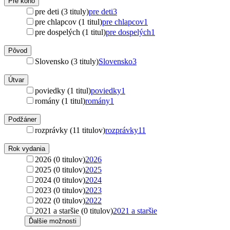
Pre koho
pre deti (3 tituly)
pre deti
3
pre chlapcov (1 titul)
pre chlapcov
1
pre dospelých (1 titul)
pre dospelých
1
Pôvod
Slovensko (3 tituly)
Slovensko
3
Útvar
poviedky (1 titul)
poviedky
1
romány (1 titul)
romány
1
Podžáner
rozprávky (11 titulov)
rozprávky
11
Rok vydania
2026 (0 titulov)
2026
2025 (0 titulov)
2025
2024 (0 titulov)
2024
2023 (0 titulov)
2023
2022 (0 titulov)
2022
2021 a staršie (0 titulov)
2021 a staršie
Ďalšie možnosti