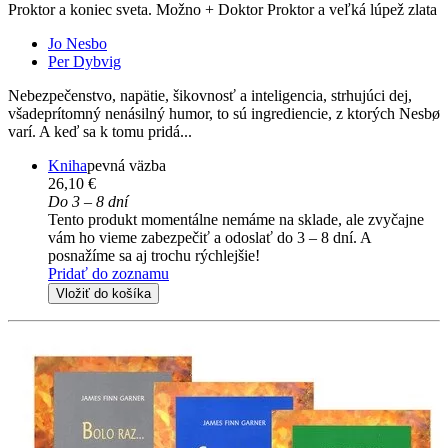
Proktor a koniec sveta. Možno + Doktor Proktor a veľká lúpež zlata
Jo Nesbo
Per Dybvig
Nebezpečenstvo, napätie, šikovnosť a inteligencia, strhujúci dej,
všadeprítomný nenásilný humor, to sú ingrediencie, z ktorých Nesbø
varí. A keď sa k tomu pridá...
Kniha
pevná väzba
26,10 €
Do 3 – 8 dní
Tento produkt momentálne nemáme na sklade, ale zvyčajne
vám ho vieme zabezpečiť a odoslať do 3 – 8 dní. A
posnažíme sa aj trochu rýchlejšie!
Pridať do zoznamu
Vložiť do košíka