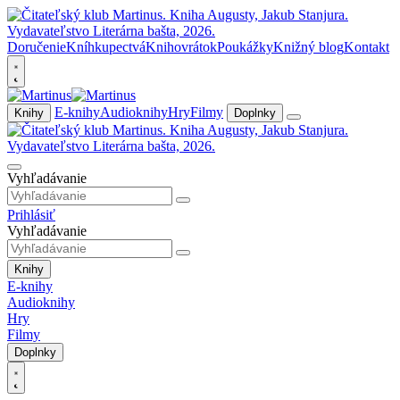
Doručenie
Kníhkupectvá
Knihovrátok
Poukážky
Knižný blog
Kontakt
E-knihy
Audioknihy
Hry
Filmy
Knihy
Doplnky
Vyhľadávanie
Prihlásiť
Vyhľadávanie
Knihy
E-knihy
Audioknihy
Hry
Filmy
Doplnky