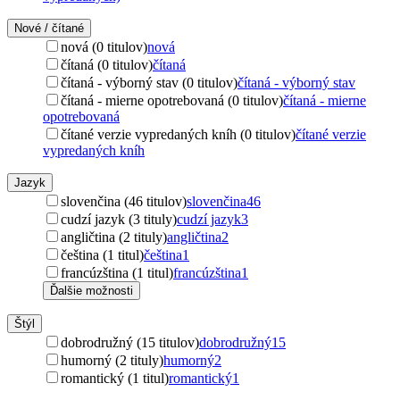
Nové / čítané
nová (0 titulov)
nová
čítaná (0 titulov)
čítaná
čítaná - výborný stav (0 titulov)
čítaná - výborný stav
čítaná - mierne opotrebovaná (0 titulov)
čítaná - mierne
opotrebovaná
čítané verzie vypredaných kníh (0 titulov)
čítané verzie
vypredaných kníh
Jazyk
slovenčina (46 titulov)
slovenčina
46
cudzí jazyk (3 tituly)
cudzí jazyk
3
angličtina (2 tituly)
angličtina
2
čeština (1 titul)
čeština
1
francúzština (1 titul)
francúzština
1
Ďalšie možnosti
Štýl
dobrodružný (15 titulov)
dobrodružný
15
humorný (2 tituly)
humorný
2
romantický (1 titul)
romantický
1