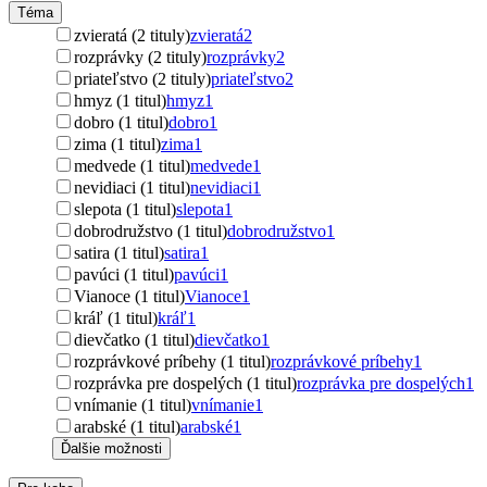
Téma
zvieratá (2 tituly)
zvieratá
2
rozprávky (2 tituly)
rozprávky
2
priateľstvo (2 tituly)
priateľstvo
2
hmyz (1 titul)
hmyz
1
dobro (1 titul)
dobro
1
zima (1 titul)
zima
1
medvede (1 titul)
medvede
1
nevidiaci (1 titul)
nevidiaci
1
slepota (1 titul)
slepota
1
dobrodružstvo (1 titul)
dobrodružstvo
1
satira (1 titul)
satira
1
pavúci (1 titul)
pavúci
1
Vianoce (1 titul)
Vianoce
1
kráľ (1 titul)
kráľ
1
dievčatko (1 titul)
dievčatko
1
rozprávkové príbehy (1 titul)
rozprávkové príbehy
1
rozprávka pre dospelých (1 titul)
rozprávka pre dospelých
1
vnímanie (1 titul)
vnímanie
1
arabské (1 titul)
arabské
1
Ďalšie možnosti