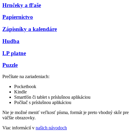
Hrnčeky a fľaše
Papiernictvo
Zápisníky a kalendáre
Hudba
LP platne
Puzzle
Prečítate na zariadeniach:
Pocketbook
Kindle
Smartfón či tablet s príslušnou aplikáciou
Počítač s príslušnou aplikáciou
Nie je možné meniť veľkosť písma, formát je preto vhodný skôr pre
väčšie obrazovky.
Viac informácií v
našich návodoch