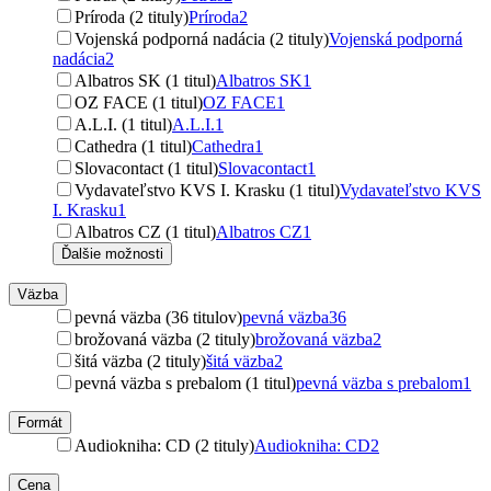
Príroda (2 tituly)
Príroda
2
Vojenská podporná nadácia (2 tituly)
Vojenská podporná
nadácia
2
Albatros SK (1 titul)
Albatros SK
1
OZ FACE (1 titul)
OZ FACE
1
A.L.I. (1 titul)
A.L.I.
1
Cathedra (1 titul)
Cathedra
1
Slovacontact (1 titul)
Slovacontact
1
Vydavateľstvo KVS I. Krasku (1 titul)
Vydavateľstvo KVS
I. Krasku
1
Albatros CZ (1 titul)
Albatros CZ
1
Ďalšie možnosti
Väzba
pevná väzba (36 titulov)
pevná väzba
36
brožovaná väzba (2 tituly)
brožovaná väzba
2
šitá väzba (2 tituly)
šitá väzba
2
pevná väzba s prebalom (1 titul)
pevná väzba s prebalom
1
Formát
Audiokniha: CD (2 tituly)
Audiokniha: CD
2
Cena