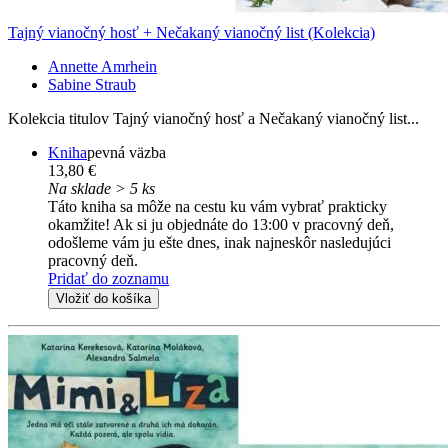
Tajný vianočný hosť + Nečakaný vianočný list (Kolekcia)
Annette Amrhein
Sabine Straub
Kolekcia titulov Tajný vianočný hosť a Nečakaný vianočný list...
Kniha
pevná väzba
13,80 €
Na sklade > 5 ks
Táto kniha sa môže na cestu ku vám vybrať prakticky
okamžite! Ak si ju objednáte do 13:00 v pracovný deň,
odošleme vám ju ešte dnes, inak najneskôr nasledujúci
pracovný deň.
Pridať do zoznamu
Vložiť do košíka