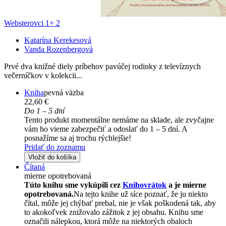
Websterovci 1+ 2
Katarína Kerekesová
Vanda Rozenbergová
Prvé dva knižné diely príbehov pavúčej rodinky z televíznych
večerníčkov v kolekcii...
Kniha
pevná väzba
22,60 €
Do 1 – 5 dní
Tento produkt momentálne nemáme na sklade, ale zvyčajne
vám ho vieme zabezpečiť a odoslať do 1 – 5 dní. A
posnažíme sa aj trochu rýchlejšie!
Pridať do zoznamu
Vložiť do košíka
Čítaná
mierne opotrebovaná
Túto knihu sme vykúpili cez
Knihovrátok
a je mierne
opotrebovaná.
Na tejto knihe už síce poznať, že ju niekto
čítal, môže jej chýbať prebal, nie je však poškodená tak, aby
to akokoľvek znižovalo zážitok z jej obsahu. Knihu sme
označili nálepkou, ktorá môže na niektorých obaloch