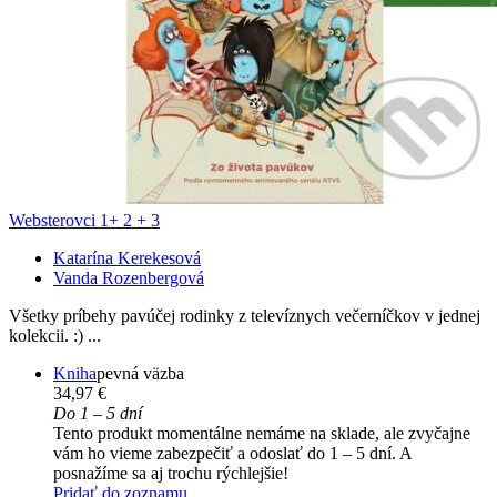
Websterovci 1+ 2 + 3
Katarína Kerekesová
Vanda Rozenbergová
Všetky príbehy pavúčej rodinky z televíznych večerníčkov v jednej
kolekcii. :) ...
Kniha
pevná väzba
34,97 €
Do 1 – 5 dní
Tento produkt momentálne nemáme na sklade, ale zvyčajne
vám ho vieme zabezpečiť a odoslať do 1 – 5 dní. A
posnažíme sa aj trochu rýchlejšie!
Pridať do zoznamu