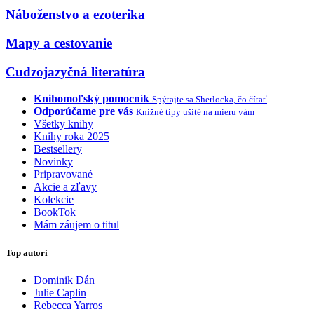
Náboženstvo a ezoterika
Mapy a cestovanie
Cudzojazyčná literatúra
Knihomoľský pomocník
Spýtajte sa Sherlocka, čo čítať
Odporúčame pre vás
Knižné tipy ušité na mieru vám
Všetky knihy
Knihy roka 2025
Bestsellery
Novinky
Pripravované
Akcie a zľavy
Kolekcie
BookTok
Mám záujem o titul
Top autori
Dominik Dán
Julie Caplin
Rebecca Yarros