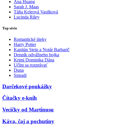
Ana Huang
Sarah J. Maas
Táňa Keleová Vasilková
Lucinda Riley
Top série
Romantické úteky
Harry Potter
Kapitán Stein a Notár Barbarič
Denník odvážneho bojka
Krimi Dominika Dána
Učím sa rozprávať
Duna
Smradi
Darčekové poukážky
Čítačky e-kníh
Vecičky od Martinusu
Káva, čaj a pochutiny