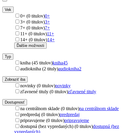
Vek
0+ (0 titulov)
0+
3+ (0 titulov)
3+
7+ (0 titulov)
7+
11+ (0 titulov)
11+
14+ (0 titulov)
14+
Ďalšie možnosti
Typ
kniha (45 titulov)
kniha
45
audiokniha (2 tituly)
audiokniha
2
Zobraziť iba
novinky (0 titulov)
novinky
zľavnené tituly (0 titulov)
zľavnené tituly
Dostupnosť
na centrálnom sklade (0 titulov)
na centrálnom sklade
predpredaj (0 titulov)
predpredaj
pripravujeme (0 titulov)
pripravujeme
dostupná (bez vypredaných) (0 titulov)
dostupná (bez
vypredaných)