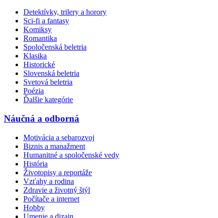
Detektívky, trilery a horory
Sci-fi a fantasy
Komiksy
Romantika
Spoločenská beletria
Klasika
Historické
Slovenská beletria
Svetová beletria
Poézia
Ďalšie kategórie
Náučná a odborná
Motivácia a sebarozvoj
Biznis a manažment
Humanitné a spoločenské vedy
História
Životopisy a reportáže
Vzťahy a rodina
Zdravie a životný štýl
Počítače a internet
Hobby
Umenie a dizajn