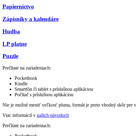
Papiernictvo
Zápisníky a kalendáre
Hudba
LP platne
Puzzle
Prečítate na zariadeniach:
Pocketbook
Kindle
Smartfón či tablet s príslušnou aplikáciou
Počítač s príslušnou aplikáciou
Nie je možné meniť veľkosť písma, formát je preto vhodný skôr pre 
Viac informácií v
našich návodoch
Prečítate na zariadeniach:
Pocketbook