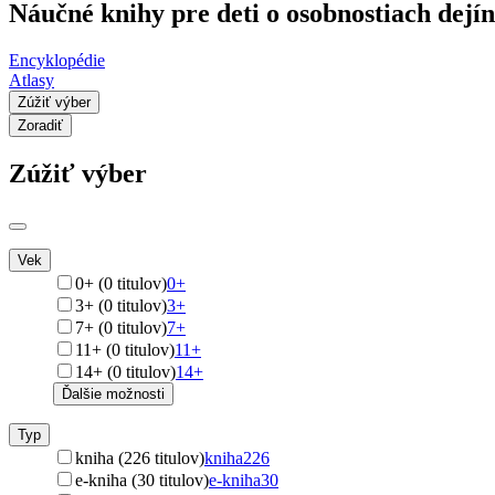
Náučné knihy pre deti o osobnostiach dejín
Encyklopédie
Atlasy
Zúžiť výber
Zoradiť
Zúžiť výber
Vek
0+ (0 titulov)
0+
3+ (0 titulov)
3+
7+ (0 titulov)
7+
11+ (0 titulov)
11+
14+ (0 titulov)
14+
Ďalšie možnosti
Typ
kniha (226 titulov)
kniha
226
e-kniha (30 titulov)
e-kniha
30