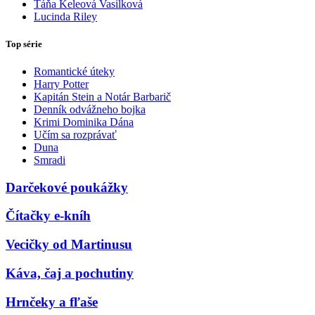
Táňa Keleová Vasilková
Lucinda Riley
Top série
Romantické úteky
Harry Potter
Kapitán Stein a Notár Barbarič
Denník odvážneho bojka
Krimi Dominika Dána
Učím sa rozprávať
Duna
Smradi
Darčekové poukážky
Čítačky e-kníh
Vecičky od Martinusu
Káva, čaj a pochutiny
Hrnčeky a fľaše