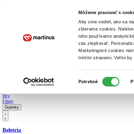
Doručenie
Kníhkupectvá
Knihovrátok
Poukážky
Knižný blog
Kontakt
Môžeme pracovať s cooki
Aby sme vedeli, ako sa na 
zbierame cookies. Niektor
E-knihy
Audioknihy
Hry
Filmy
Knihy
Doplnky
toho používame analytické
vás zlepšovať. Personaliz
Vyhľadávanie
Marketingové cookies nám 
tretími stranami. Veľmi b
Prihlásiť
Vyhľadávanie
Výber
Knihy
Potrebné
P
súhlasu
E-knihy
Audioknihy
Hry
Filmy
Doplnky
Beletria