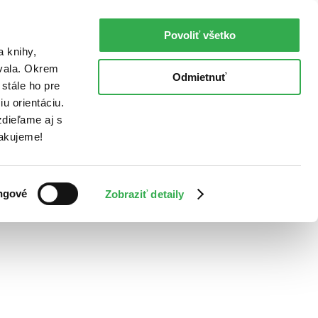
Povoliť všetko
a knihy,
ovala. Okrem
Odmietnuť
stále ho pre
u orientáciu.
dieľame aj s
Ďakujeme!
ngové
Zobraziť detaily