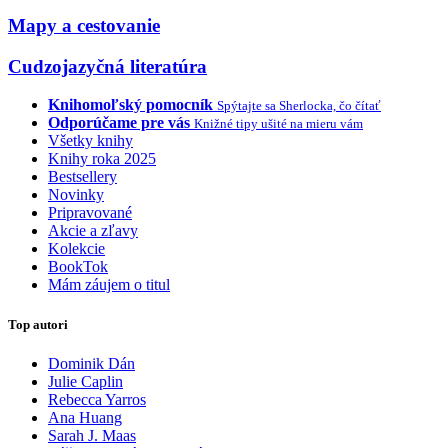
Mapy a cestovanie
Cudzojazyčná literatúra
Knihomoľský pomocník
Spýtajte sa Sherlocka, čo čítať
Odporúčame pre vás
Knižné tipy ušité na mieru vám
Všetky knihy
Knihy roka 2025
Bestsellery
Novinky
Pripravované
Akcie a zľavy
Kolekcie
BookTok
Mám záujem o titul
Top autori
Dominik Dán
Julie Caplin
Rebecca Yarros
Ana Huang
Sarah J. Maas