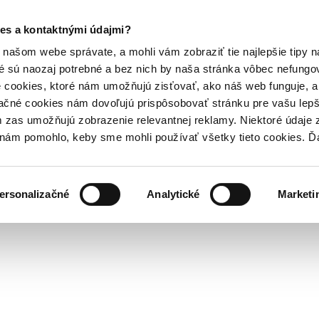
es a kontaktnými údajmi?
našom webe správate, a mohli vám zobraziť tie najlepšie tipy n
é sú naozaj potrebné a bez nich by naša stránka vôbec nefung
 cookies, ktoré nám umožňujú zisťovať, ako náš web funguje, a 
ačné cookies nám dovoľujú prispôsobovať stránku pre vašu lepši
zas umožňujú zobrazenie relevantnej reklamy. Niektoré údaje z
y nám pomohlo, keby sme mohli používať všetky tieto cookies. 
ersonalizačné
Analytické
Marketi