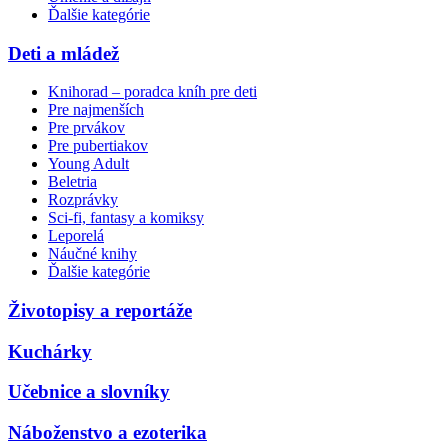
Ďalšie kategórie
Deti a mládež
Knihorad – poradca kníh pre deti
Pre najmenších
Pre prvákov
Pre pubertiakov
Young Adult
Beletria
Rozprávky
Sci-fi, fantasy a komiksy
Leporelá
Náučné knihy
Ďalšie kategórie
Životopisy a reportáže
Kuchárky
Učebnice a slovníky
Náboženstvo a ezoterika