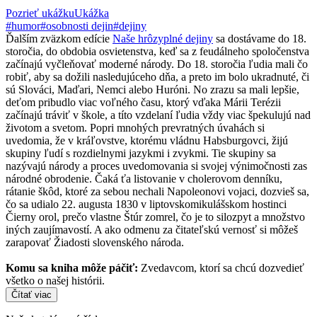
Pozrieť ukážku
Ukážka
#humor
#osobnosti dejin
#dejiny
Ďalším zväzkom edície
Naše hrôzyplné dejiny
sa dostávame do 18.
storočia, do obdobia osvietenstva, keď sa z feudálneho spoločenstva
začínajú vyčleňovať moderné národy. Do 18. storočia ľudia mali čo
robiť, aby sa dožili nasledujúceho dňa, a preto im bolo ukradnuté, či
sú Slováci, Maďari, Nemci alebo Huróni. No zrazu sa mali lepšie,
deťom pribudlo viac voľného času, ktorý vďaka Márii Terézii
začínajú tráviť v škole, a títo vzdelaní ľudia vždy viac špekulujú nad
životom a svetom. Popri mnohých prevratných úvahách si
uvedomia, že v kráľovstve, ktorému vládnu Habsburgovci, žijú
skupiny ľudí s rozdielnymi jazykmi i zvykmi. Tie skupiny sa
nazývajú národy a proces uvedomovania si svojej výnimočnosti zas
národné obrodenie. Čaká ťa listovanie v cholerovom denníku,
rátanie škôd, ktoré za sebou nechali Napoleonovi vojaci, dozvieš sa,
čo sa udialo 22. augusta 1830 v liptovskomikulášskom hostinci
Čierny orol, prečo vlastne Štúr zomrel, čo je to silozpyt a množstvo
iných zaujímavostí. A ako odmenu za čitateľskú vernosť si môžeš
zarapovať Žiadosti slovenského národa.
Komu sa kniha môže páčiť:
Zvedavcom, ktorí sa chcú dozvedieť
všetko o našej histórii.
Čítať viac