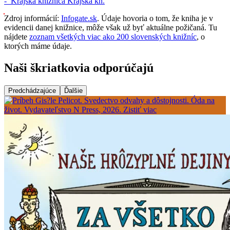
-
Krajská knižnica
Krajská kn.
Zdroj informácií:
Infogate.sk
. Údaje hovoria o tom, že kniha je v
evidencii danej knižnice, môže však už byť aktuálne požičaná. Tu
nájdete
zoznam všetkých viac ako 200 slovenských knižníc
, o
ktorých máme údaje.
Naši škriatkovia odporúčajú
Predchádzajúce
Ďalšie