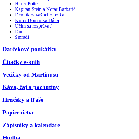
Harry Potter
Kapitán Stein a Notár Barbarič
Denník odvážneho bojka
Krimi Dominika Dána
Učím sa rozprávať
Duna
Smradi
Darčekové poukážky
Čítačky e-kníh
Vecičky od Martinusu
Káva, čaj a pochutiny
Hrnčeky a fľaše
Papiernictvo
Zápisníky a kalendáre
Hudba