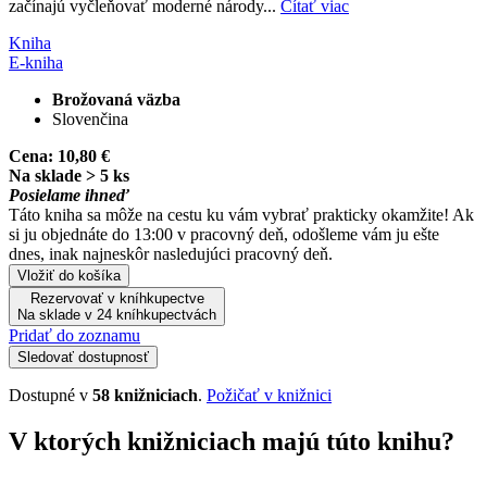
začínajú vyčleňovať moderné národy...
Čítať viac
Kniha
E-kniha
Brožovaná väzba
Slovenčina
Cena:
10,80 €
Na sklade > 5 ks
Posielame ihneď
Táto kniha sa môže na cestu ku vám vybrať prakticky okamžite! Ak
si ju objednáte do 13:00 v pracovný deň, odošleme vám ju ešte
dnes, inak najneskôr nasledujúci pracovný deň.
Vložiť do košíka
Rezervovať v kníhkupectve
Na sklade v 24 kníhkupectvách
Pridať do zoznamu
Sledovať dostupnosť
Dostupné v
58 knižniciach
.
Požičať v knižnici
V ktorých knižniciach majú túto knihu?