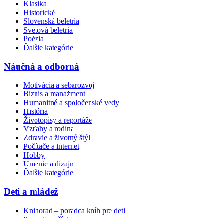
Klasika
Historické
Slovenská beletria
Svetová beletria
Poézia
Ďalšie kategórie
Náučná a odborná
Motivácia a sebarozvoj
Biznis a manažment
Humanitné a spoločenské vedy
História
Životopisy a reportáže
Vzťahy a rodina
Zdravie a životný štýl
Počítače a internet
Hobby
Umenie a dizajn
Ďalšie kategórie
Deti a mládež
Knihorad – poradca kníh pre deti