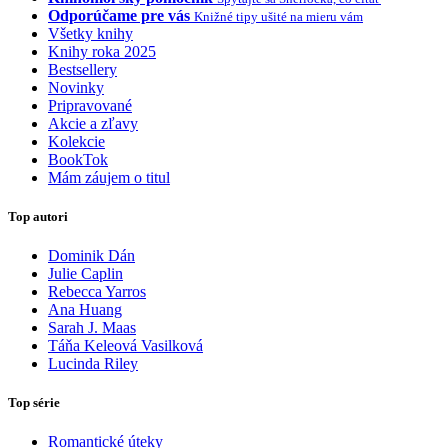
Odporúčame pre vás
Knižné tipy ušité na mieru vám
Všetky knihy
Knihy roka 2025
Bestsellery
Novinky
Pripravované
Akcie a zľavy
Kolekcie
BookTok
Mám záujem o titul
Top autori
Dominik Dán
Julie Caplin
Rebecca Yarros
Ana Huang
Sarah J. Maas
Táňa Keleová Vasilková
Lucinda Riley
Top série
Romantické úteky