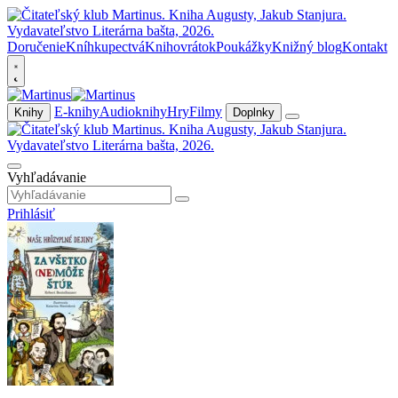
Doručenie
Kníhkupectvá
Knihovrátok
Poukážky
Knižný blog
Kontakt
E-knihy
Audioknihy
Hry
Filmy
Knihy
Doplnky
Vyhľadávanie
Prihlásiť