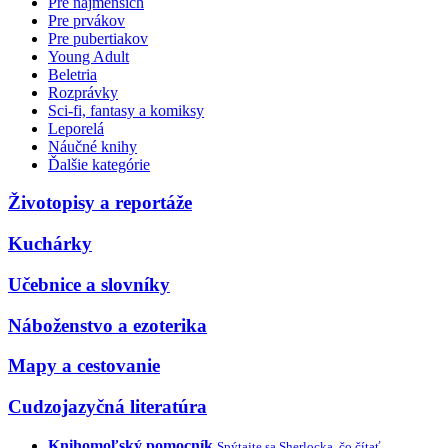
Pre najmenších
Pre prvákov
Pre pubertiakov
Young Adult
Beletria
Rozprávky
Sci-fi, fantasy a komiksy
Leporelá
Náučné knihy
Ďalšie kategórie
Životopisy a reportáže
Kuchárky
Učebnice a slovníky
Náboženstvo a ezoterika
Mapy a cestovanie
Cudzojazyčná literatúra
Knihomoľský pomocník
Spýtajte sa Sherlocka, čo čítať