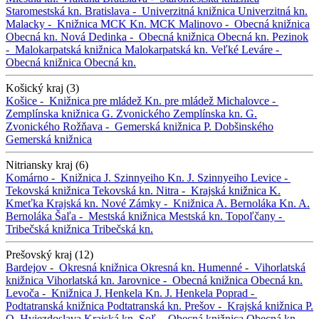
Staromestská kn.
Bratislava -
Univerzitná knižnica
Univerzitná kn.
Malacky -
Knižnica MCK
Kn. MCK
Malinovo -
Obecná knižnica
Obecná kn.
Nová Dedinka -
Obecná knižnica
Obecná kn.
Pezinok
-
Malokarpatská knižnica
Malokarpatská kn.
Veľké Leváre -
Obecná knižnica
Obecná kn.
Košický kraj (3)
Košice -
Knižnica pre mládež
Kn. pre mládež
Michalovce -
Zemplínska knižnica G. Zvonického
Zemplínska kn. G.
Zvonického
Rožňava -
Gemerská knižnica P. Dobšinského
Gemerská knižnica
Nitriansky kraj (6)
Komárno -
Knižnica J. Szinnyeiho
Kn. J. Szinnyeiho
Levice -
Tekovská knižnica
Tekovská kn.
Nitra -
Krajská knižnica K.
Kmeťka
Krajská kn.
Nové Zámky -
Knižnica A. Bernoláka
Kn. A.
Bernoláka
Šaľa -
Mestská knižnica
Mestská kn.
Topoľčany -
Tribečská knižnica
Tribečská kn.
Prešovský kraj (12)
Bardejov -
Okresná knižnica
Okresná kn.
Humenné -
Vihorlatská
knižnica
Vihorlatská kn.
Jarovnice -
Obecná knižnica
Obecná kn.
Levoča -
Knižnica J. Henkela
Kn. J. Henkela
Poprad -
Podtatranská knižnica
Podtatranská kn.
Prešov -
Krajská knižnica P.
O. Hviezdoslava
Krajská kn.
Soľ -
Obecná knižnica
Obecná kn.