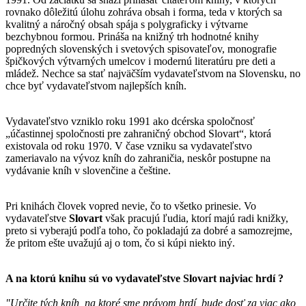
rovnako dôležitú úlohu zohráva obsah i forma, teda v ktorých sa
kvalitný a náročný obsah spája s polygraficky i výtvarne
bezchybnou formou. Prináša na knižný trh hodnotné knihy
popredných slovenských i svetových spisovateľov, monografie
špičkových výtvarných umelcov i modernú literatúru pre deti a
mládež. Nechce sa stať najväčším vydavateľstvom na Slovensku, no
chce byť vydavateľstvom najlepších kníh.
Vydavateľstvo vzniklo roku 1991 ako dcérska spoločnosť
„účastinnej spoločnosti pre zahraničný obchod Slovart“, ktorá
existovala od roku 1970. V čase vzniku sa vydavateľstvo
zameriavalo na vývoz kníh do zahraničia, neskôr postupne na
vydávanie kníh v slovenčine a češtine.
Pri knihách človek vopred nevie, čo to všetko prinesie. Vo
vydavateľstve
Slovart
však pracujú ľudia, ktorí majú radi knižky,
preto si vyberajú podľa toho, čo pokladajú za dobré a samozrejme,
že pritom ešte uvažujú aj o tom, čo si kúpi niekto iný.
A na ktorú knihu sú vo vydavateľstve
Slovart
najviac hrdí ?
"Určite tých kníh, na ktoré sme právom hrdí, bude dosť za viac ako