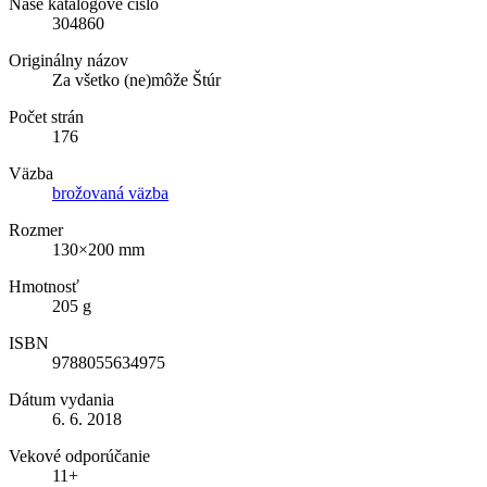
Naše katalógové číslo
304860
Originálny názov
Za všetko (ne)môže Štúr
Počet strán
176
Väzba
brožovaná väzba
Rozmer
130×200 mm
Hmotnosť
205 g
ISBN
9788055634975
Dátum vydania
6. 6. 2018
Vekové odporúčanie
11+