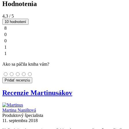
Hodnotenia
4,3
/ 5
10 hodnotení
8
0
0
1
1
Ako sa páčila kniha vám?
Pridať recenziu
Recenzie Martinusákov
Martina Naništová
Produktový špecialista
11. septembra 2018