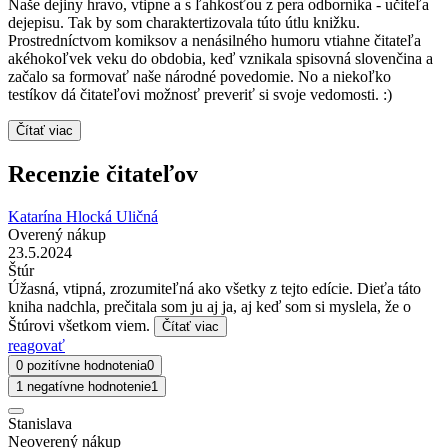
Naše dejiny hravo, vtipne a s ľahkosťou z pera odborníka - učiteľa
dejepisu. Tak by som charaktertizovala túto útlu knižku.
Prostredníctvom komiksov a nenásilného humoru vtiahne čitateľa
akéhokoľvek veku do obdobia, keď vznikala spisovná slovenčina a
začalo sa formovať naše národné povedomie. No a niekoľko
testíkov dá čitateľovi možnosť preveriť si svoje vedomosti. :)
Čítať viac
Recenzie čitateľov
Katarína Hlocká Uličná
Overený nákup
23.5.2024
Štúr
Úžasná, vtipná, zrozumiteľná ako všetky z tejto edície. Dieťa táto
kniha nadchla, prečitala som ju aj ja, aj keď som si myslela, že o
Štúrovi všetkom viem.
Čítať viac
reagovať
0 pozitívne hodnotenia
0
1 negatívne hodnotenie
1
Stanislava
Neoverený nákup