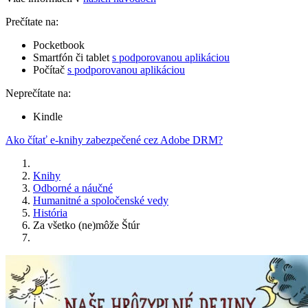
Prečítate na:
Pocketbook
Smartfón či tablet
s podporovanou aplikáciou
Počítač
s podporovanou aplikáciou
Neprečítate na:
Kindle
Ako čítať e-knihy zabezpečené cez Adobe DRM?
Knihy
Odborné a náučné
Humanitné a spoločenské vedy
História
Za všetko (ne)môže Štúr