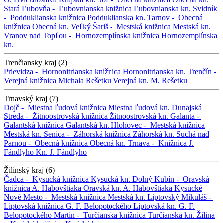
Stará Ľubovňa -
Ľubovnianska knižnica
Ľubovnianska kn.
Svidník
-
Podduklianska knižnica
Podduklianska kn.
Tarnov -
Obecná
knižnica
Obecná kn.
Veľký Šariš -
Mestská knižnica
Mestská kn.
Vranov nad Topľou -
Hornozemplínska knižnica
Hornozemplínska
kn.
Trenčiansky kraj (2)
Prievidza -
Hornonitrianska knižnica
Hornonitrianska kn.
Trenčín -
Verejná knižnica Michala Rešetku
Verejná kn. M. Rešetku
Trnavský kraj (7)
Dojč -
Miestna ľudová knižnica
Miestna ľudová kn.
Dunajská
Streda -
Žitnoostrovská knižnica
Žitnoostrovská kn.
Galanta -
Galantská knižnica
Galantská kn.
Hlohovec -
Mestská knižnica
Mestská kn.
Senica -
Záhorská knižnica
Záhorská kn.
Suchá nad
Parnou -
Obecná knižnica
Obecná kn.
Trnava -
Knižnica J.
Fándlyho
Kn. J. Fándlyho
Žilinský kraj (6)
Čadca -
Kysucká knižnica
Kysucká kn.
Dolný Kubín -
Oravská
knižnica A. Habovštiaka
Oravská kn. A. Habovštiaka
Kysucké
Nové Mesto -
Mestská knižnica
Mestská kn.
Liptovský Mikuláš -
Liptovská knižnica G. F. Belopotockého
Liptovská kn. G. F.
Belopotockého
Martin -
Turčianska knižnica
Turčianska kn.
Žilina