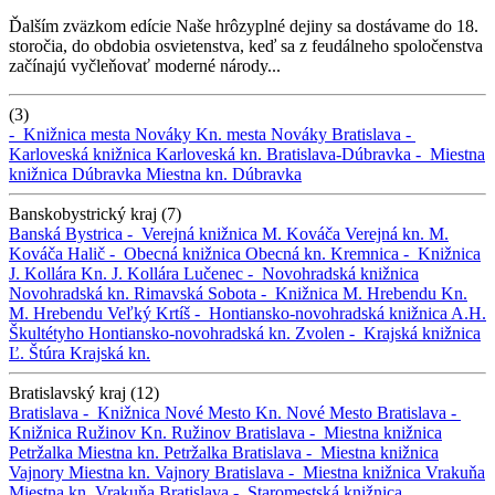
Ďalším zväzkom edície Naše hrôzyplné dejiny sa dostávame do 18.
storočia, do obdobia osvietenstva, keď sa z feudálneho spoločenstva
začínajú vyčleňovať moderné národy...
(3)
-
Knižnica mesta Nováky
Kn. mesta Nováky
Bratislava -
Karloveská knižnica
Karloveská kn.
Bratislava-Dúbravka -
Miestna
knižnica Dúbravka
Miestna kn. Dúbravka
Banskobystrický kraj (7)
Banská Bystrica -
Verejná knižnica M. Kováča
Verejná kn. M.
Kováča
Halič -
Obecná knižnica
Obecná kn.
Kremnica -
Knižnica
J. Kollára
Kn. J. Kollára
Lučenec -
Novohradská knižnica
Novohradská kn.
Rimavská Sobota -
Knižnica M. Hrebendu
Kn.
M. Hrebendu
Veľký Krtíš -
Hontiansko-novohradská knižnica A.H.
Škultétyho
Hontiansko-novohradská kn.
Zvolen -
Krajská knižnica
Ľ. Štúra
Krajská kn.
Bratislavský kraj (12)
Bratislava -
Knižnica Nové Mesto
Kn. Nové Mesto
Bratislava -
Knižnica Ružinov
Kn. Ružinov
Bratislava -
Miestna knižnica
Petržalka
Miestna kn. Petržalka
Bratislava -
Miestna knižnica
Vajnory
Miestna kn. Vajnory
Bratislava -
Miestna knižnica Vrakuňa
Miestna kn. Vrakuňa
Bratislava -
Staromestská knižnica