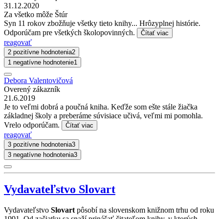
31.12.2020
Za všetko môže Štúr
Syn 11 rokov zbožňuje všetky tieto knihy... Hrôzyplnej histórie.
Odporúčam pre všetkých školopovinných.
Čítať viac
reagovať
2 pozitívne hodnotenia
2
1 negatívne hodnotenie
1
Debora Valentovičová
Overený zákazník
21.6.2019
Je to veľmi dobrá a poučná kniha. Keďže som ešte stále žiačka
základnej školy a preberáme súvisiace učivá, veľmi mi pomohla.
Vrelo odporúčam.
Čítať viac
reagovať
3 pozitívne hodnotenia
3
3 negatívne hodnotenia
3
Vydavateľstvo Slovart
Vydavateľstvo
Slovart
pôsobí na slovenskom knižnom trhu od roku
1991. Od začiatku sa snaží prinášať čitateľom knihy, v ktorých