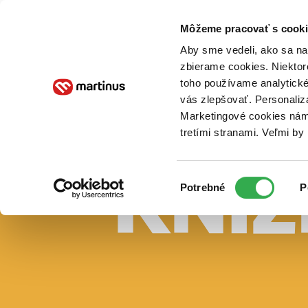
Doručenie
Kníhkupectvá
Knihovrátok
Poukážky
Knižný blog
Kontakt
Môžeme pracovať s cooki
Aby sme vedeli, ako sa na 
zbierame cookies. Niektor
E-knihy
Audioknihy
Hry
Filmy
Knihy
Doplnky
toho používame analytické
vás zlepšovať. Personaliz
Vyhľadávanie
Marketingové cookies nám 
tretími stranami. Veľmi b
Prihlásiť
Vyhľadávanie
Výber
Knihy
Potrebné
P
súhlasu
E-knihy
Audioknihy
Hry
Filmy
Doplnky
Beletria