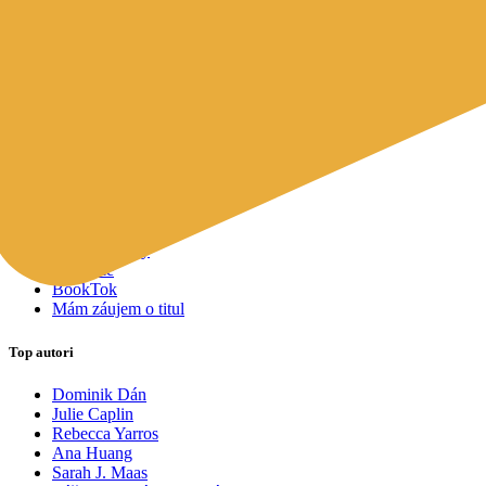
Mapy a cestovanie
Cudzojazyčná literatúra
Knihomoľský pomocník
Spýtajte sa Sherlocka, čo čítať
Odporúčame pre vás
Knižné tipy ušité na mieru vám
Všetky knihy
Knihy roka 2025
Bestsellery
Novinky
Pripravované
Akcie a zľavy
Kolekcie
BookTok
Mám záujem o titul
Top autori
Dominik Dán
Julie Caplin
Rebecca Yarros
Ana Huang
Sarah J. Maas