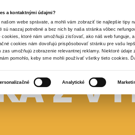
es a kontaktnými údajmi?
našom webe správate, a mohli vám zobraziť tie najlepšie tipy n
é sú naozaj potrebné a bez nich by naša stránka vôbec nefung
 cookies, ktoré nám umožňujú zisťovať, ako náš web funguje, a 
ačné cookies nám dovoľujú prispôsobovať stránku pre vašu lepši
zas umožňujú zobrazenie relevantnej reklamy. Niektoré údaje z
y nám pomohlo, keby sme mohli používať všetky tieto cookies. 
ersonalizačné
Analytické
Marketi