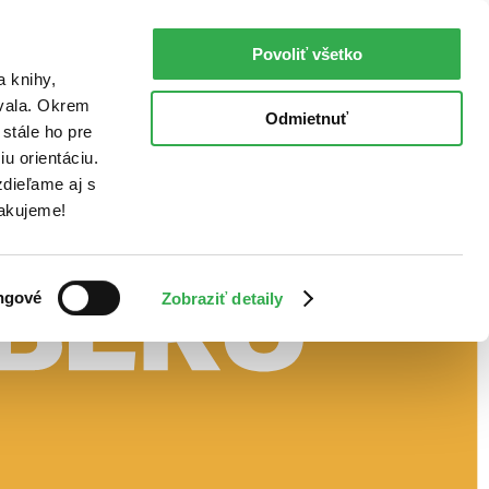
Povoliť všetko
a knihy,
ovala. Okrem
Odmietnuť
stále ho pre
u orientáciu.
dieľame aj s
Ďakujeme!
ngové
Zobraziť detaily