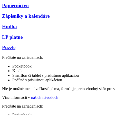
Papiernictvo
Zápisníky a kalendáre
Hudba
LP platne
Puzzle
Prečítate na zariadeniach:
Pocketbook
Kindle
Smartfón či tablet s príslušnou aplikáciou
Počítač s príslušnou aplikáciou
Nie je možné meniť veľkosť písma, formát je preto vhodný skôr pre 
Viac informácií v
našich návodoch
Prečítate na zariadeniach:
Pocketbook