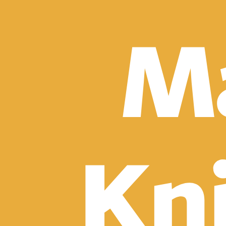
Detektívky, trilery a horory
Sci-fi a fantasy
Komiksy
Romantika
Spoločenská beletria
Klasika
Historické
Slovenská beletria
Svetová beletria
Poézia
Ďalšie kategórie
Náučná a odborná
Motivácia a sebarozvoj
Biznis a manažment
Humanitné a spoločenské vedy
História
Životopisy a reportáže
Vzťahy a rodina
Zdravie a životný štýl
Počítače a internet
Hobby
Umenie a dizajn