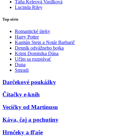
Táňa Keleová Vasilková
Lucinda Riley
Top série
Romantické úteky
Harry Potter
Kapitán Stein a Notár Barbarič
Denník odvážneho bojka
Krimi Dominika Dána
Učím sa rozprávať
Duna
Smradi
Darčekové poukážky
Čítačky e-kníh
Vecičky od Martinusu
Káva, čaj a pochutiny
Hrnčeky a fľaše