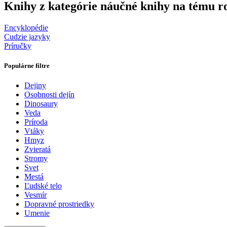
Knihy z kategórie náučné knihy na tému r
Encyklopédie
Cudzie jazyky
Príručky
Populárne filtre
Dejiny
Osobnosti dejín
Dinosaury
Veda
Príroda
Vtáky
Hmyz
Zvieratá
Stromy
Svet
Mestá
Ľudské telo
Vesmír
Dopravné prostriedky
Umenie