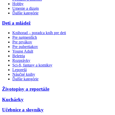
Hobby
Umenie a dizajn
Ďalšie kategórie
Deti a mládež
Knihorad – poradca kníh pre deti
Pre najmenších
Pre prvákov
Pre pubertiakov
Young Adult
Beletria
Rozprávky
Sci-fi, fantasy a komiksy
Leporelá
Náučné knihy
Ďalšie kategórie
Životopisy a reportáže
Kuchárky
Učebnice a slovníky