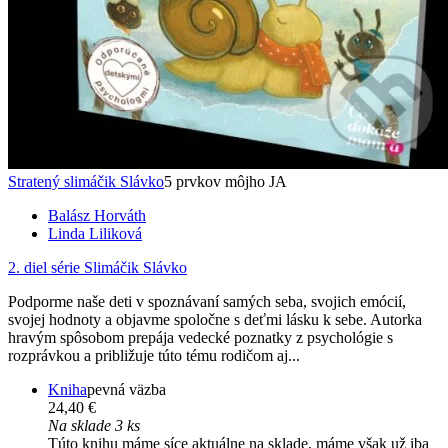
Stratený slimáčik Slávko
5 prvkov môjho JA
Balász Horváth
Linda Liliková
2. diel série
Slimáčik Slávko
Podporme naše deti v spoznávaní samých seba, svojich emócií,
svojej hodnoty a objavme spoločne s deťmi lásku k sebe. Autorka
hravým spôsobom prepája vedecké poznatky z psychológie s
rozprávkou a približuje túto tému rodičom aj...
Kniha
pevná väzba
24,40 €
Na sklade 3 ks
Túto knihu máme síce aktuálne na sklade, máme však už iba