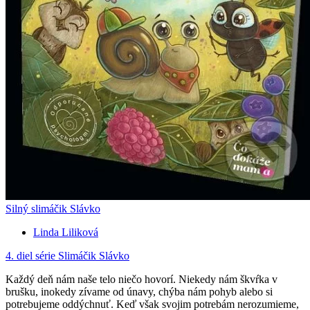
Silný slimáčik Slávko
Linda Liliková
4. diel série
Slimáčik Slávko
Každý deň nám naše telo niečo hovorí. Niekedy nám škvŕka v
brušku, inokedy zívame od únavy, chýba nám pohyb alebo si
potrebujeme oddýchnuť. Keď však svojim potrebám nerozumieme,