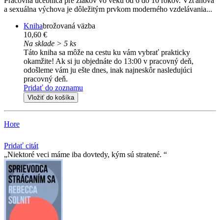
Pracovná učebnica pre žiakov vo veku od 6 do 10 rokov. Vzťahová
a sexuálna výchova je dôležitým prvkom moderného vzdelávania...
Kniha
brožovaná väzba
10,60 €
Na sklade > 5 ks
Táto kniha sa môže na cestu ku vám vybrať prakticky
okamžite! Ak si ju objednáte do 13:00 v pracovný deň,
odošleme vám ju ešte dnes, inak najneskôr nasledujúci
pracovný deň.
Pridať do zoznamu
Vložiť do košíka
Hore
Pridať citát
Niektoré veci máme iba dovtedy, kým sú stratené.