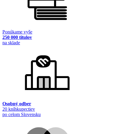
Ponúkame vyše
250 000 titulov
na sklade
Osobný odber
20 kníhkupectiev
po celom Slovensku