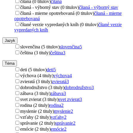
čítaná (0 titulov)
čítaná
čítaná - výborný stav (0 titulov)
čítaná - výborný stav
čítaná - mierne opotrebovaná (0 titulov)
čítaná - mierne
opotrebovaná
čítané verzie vypredaných kníh (0 titulov)
čítané verzie
vypredaných kníh
Jazyk
slovenčina (5 titulov)
slovenčina
5
čeština (3 tituly)
čeština
3
Téma
deti (5 titulov)
deti
5
výchova (4 tituly)
výchova
4
zvieratá (3 tituly)
zvieratá
3
dobrodružstvo (3 tituly)
dobrodružstvo
3
zábava (3 tituly)
zábava
3
svet zvierat (3 tituly)
svet zvierat
3
rodina (2 tituly)
rodina
2
myslenie (2 tituly)
myslenie
2
vzťahy (2 tituly)
vzťahy
2
správanie (2 tituly)
správanie
2
emócie (2 tituly)
emócie
2