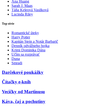
Ana Huang
Sarah J. Maas
Táňa Keleová Vasilková
Lucinda Riley
Top série
Romantické úteky
Harry Potter
Kapitán Stein a Notár Barbarič
Denník odvážneho bojka
Krimi Dominika Dána
Učím sa rozprávať
Duna
Smradi
Darčekové poukážky
Čítačky e-kníh
Vecičky od Martinusu
Káva, čaj a pochutiny