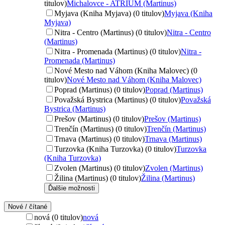
titulov)
Michalovce - ATRIUM (Martinus)
Myjava (Kniha Myjava) (0 titulov)
Myjava (Kniha
Myjava)
Nitra - Centro (Martinus) (0 titulov)
Nitra - Centro
(Martinus)
Nitra - Promenada (Martinus) (0 titulov)
Nitra -
Promenada (Martinus)
Nové Mesto nad Váhom (Kniha Malovec) (0
titulov)
Nové Mesto nad Váhom (Kniha Malovec)
Poprad (Martinus) (0 titulov)
Poprad (Martinus)
Považská Bystrica (Martinus) (0 titulov)
Považská
Bystrica (Martinus)
Prešov (Martinus) (0 titulov)
Prešov (Martinus)
Trenčín (Martinus) (0 titulov)
Trenčín (Martinus)
Trnava (Martinus) (0 titulov)
Trnava (Martinus)
Turzovka (Kniha Turzovka) (0 titulov)
Turzovka
(Kniha Turzovka)
Zvolen (Martinus) (0 titulov)
Zvolen (Martinus)
Žilina (Martinus) (0 titulov)
Žilina (Martinus)
Ďalšie možnosti
Nové / čítané
nová (0 titulov)
nová