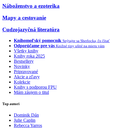
Náboženstvo a ezoterika
Mapy a cestovanie
Cudzojazyčná literatúra
Knihomoľský pomocník
Spýtajte sa Sherlocka, čo čítať
Odporúčame pre vás
Knižné tipy ušité na mieru vám
Všetky knihy
Knihy roka 2025
Bestsellery
Novinky
Pripravované
Akcie a zľavy
Kolekcie
Knihy s podporou FPU
Mám záujem o titul
Top autori
Dominik Dán
Julie Caplin
Rebecca Yarros