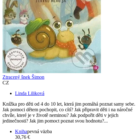
Ztracený šnek Šimon
CZ
Linda Liliková
Knížka pro děti od 4 do 10 let, která jim pomáhá poznat samy sebe.
Jak pomoci dětem pochopit, co cítí? Jak připravit děti i na náročné
chvíle, které je v životě neminou? Jak podpořit děti v jejich
jedinečnosti? Jak jim pomoct poznat svou hodnotu?...
Kniha
pevná väzba
30,76 €