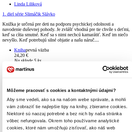
Linda Liliková
1. diel série
Slimáčik Slávko
Knižka je určená pre deti na podporu psychickej odolnosti a
navodenie duševnej pohody. Je zvlášť vhodná pre tie chvíle s deťmi,
keď sa cítia smutné. Keď sa s nimi nechcú kamarátiť. Keď im niečo
nevyšlo. Keď potrebujú silné objatie a našu náruč....
Kniha
pevná väzba
24,20 €
Na sklade 5 ks
Táto kniha sa môže na cestu ku vám vybrať prakticky
okamžite! Ak si ju objednáte do 13:00 v pracovný deň,
odošleme vám ju ešte dnes, inak najneskôr nasledujúci
pracovný deň.
Pridať do zoznamu
Môžeme pracovať s cookies a kontaktnými údajmi?
Vložiť do košíka
Aby sme vedeli, ako sa na našom webe správate, a mohli
vám zobraziť tie najlepšie tipy na knihy, zbierame cookies.
Niektoré sú naozaj potrebné a bez nich by naša stránka
vôbec nefungovala. Okrem toho používame analytické
cookies, ktoré nám umožňujú zisťovať, ako náš web