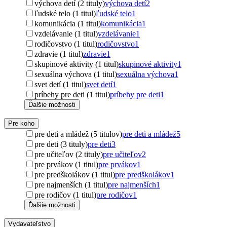
výchova detí (2 tituly)
výchova detí
2
ľudské telo (1 titul)
ľudské telo
1
komunikácia (1 titul)
komunikácia
1
vzdelávanie (1 titul)
vzdelávanie
1
rodičovstvo (1 titul)
rodičovstvo
1
zdravie (1 titul)
zdravie
1
skupinové aktivity (1 titul)
skupinové aktivity
1
sexuálna výchova (1 titul)
sexuálna výchova
1
svet detí (1 titul)
svet detí
1
príbehy pre deti (1 titul)
príbehy pre deti
1
Ďalšie možnosti
Pre koho
pre deti a mládež (5 titulov)
pre deti a mládež
5
pre deti (3 tituly)
pre deti
3
pre učiteľov (2 tituly)
pre učiteľov
2
pre prvákov (1 titul)
pre prvákov
1
pre predškolákov (1 titul)
pre predškolákov
1
pre najmenších (1 titul)
pre najmenších
1
pre rodičov (1 titul)
pre rodičov
1
Ďalšie možnosti
Vydavateľstvo