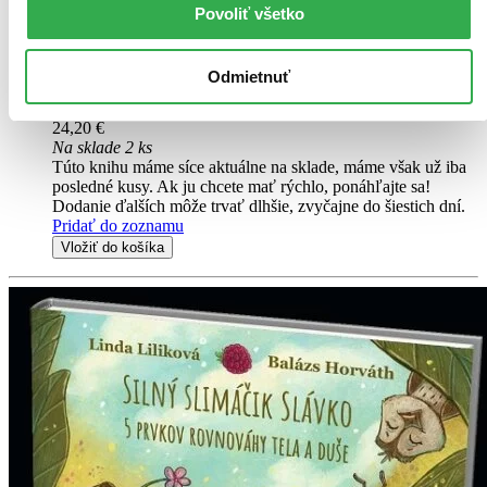
Kniha láskavým spôsobom učí naše deti, ako vytvárať
Povoliť všetko
plnohodnotné vzťahy. Aj keď to vyzerá jednoducho, vytvoriť vzťah,
kde sú si obaja rovnocenní, cítia sa videní a počutí, vedia si stanoviť
svoje hranice, povedať nie a akceptovať inakosť, je niekedy ...
Odmietnuť
Kniha
pevná väzba
24,20 €
Na sklade 2 ks
Túto knihu máme síce aktuálne na sklade, máme však už iba
posledné kusy. Ak ju chcete mať rýchlo, ponáhľajte sa!
Dodanie ďalších môže trvať dlhšie, zvyčajne do šiestich dní.
Pridať do zoznamu
Vložiť do košíka