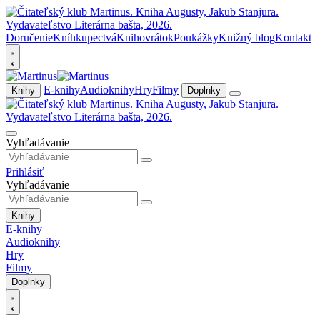
Doručenie
Kníhkupectvá
Knihovrátok
Poukážky
Knižný blog
Kontakt
E-knihy
Audioknihy
Hry
Filmy
Knihy
Doplnky
Vyhľadávanie
Prihlásiť
Vyhľadávanie
Knihy
E-knihy
Audioknihy
Hry
Filmy
Doplnky