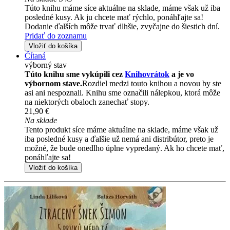
Túto knihu máme síce aktuálne na sklade, máme však už iba
posledné kusy. Ak ju chcete mať rýchlo, ponáhľajte sa!
Dodanie ďalších môže trvať dlhšie, zvyčajne do šiestich dní.
Pridať do zoznamu
Vložiť do košíka
Čítaná
výborný stav
Túto knihu sme vykúpili cez
Knihovrátok
a je vo
výbornom stave.
Rozdiel medzi touto knihou a novou by ste
asi ani nespoznali. Knihu sme označili nálepkou, ktorá môže
na niektorých obaloch zanechať stopy.
21,90 €
Na sklade
Tento produkt síce máme aktuálne na sklade, máme však už
iba posledné kusy a ďalšie už nemá ani distribútor, preto je
možné, že bude onedlho úplne vypredaný. Ak ho chcete mať,
ponáhľajte sa!
Vložiť do košíka