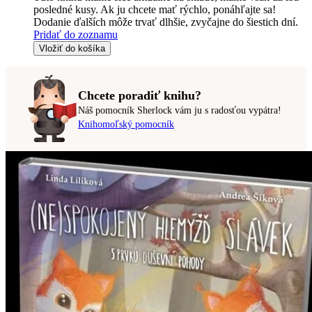
posledné kusy. Ak ju chcete mať rýchlo, ponáhľajte sa!
Dodanie ďalších môže trvať dlhšie, zvyčajne do šiestich dní.
Pridať do zoznamu
Vložiť do košíka
Chcete poradiť knihu?
Náš pomocník Sherlock vám ju s radosťou vypátra!
Knihomoľský pomocník