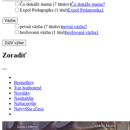
Čo dokáže mama (7 titulov)
Čo dokáže mama
7
Expol Pedagogika (1 titul)
Expol Pedagogika
1
Väzba
pevná väzba (7 titulov)
pevná väzba
7
brožovaná väzba (1 titul)
brožovaná väzba
1
Zúžiť výber
Zoradiť
Bestsellery
Top hodnotené
Novinky
Najdrahšie
Najlacnejšie
Najvyššia zľava