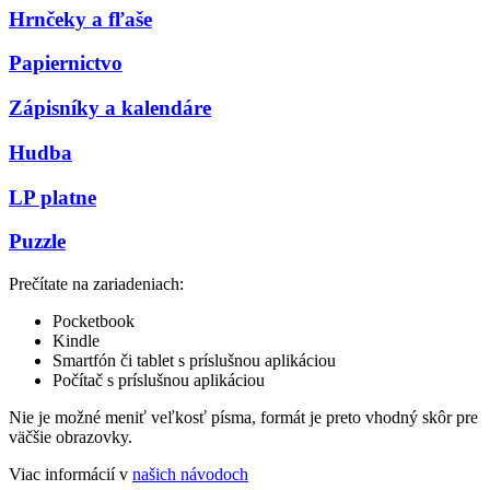
Hrnčeky a fľaše
Papiernictvo
Zápisníky a kalendáre
Hudba
LP platne
Puzzle
Prečítate na zariadeniach:
Pocketbook
Kindle
Smartfón či tablet s príslušnou aplikáciou
Počítač s príslušnou aplikáciou
Nie je možné meniť veľkosť písma, formát je preto vhodný skôr pre
väčšie obrazovky.
Viac informácií v
našich návodoch