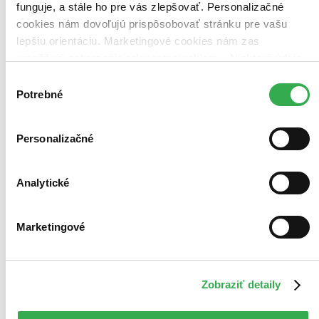
funguje, a stále ho pre vás zlepšovať. Personalizačné
cookies nám dovoľujú prispôsobovať stránku pre vašu
lepšiu orientáciu. Marketingové cookies nám zas
umožňujú zobrazenie relevantnej reklamy. Niektoré údaje
zdieľame aj s tretími stranami. Veľmi by nám pomohlo,
Výber
keby sme mohli používať všetky tieto cookies. Ďakujeme!
Potrebné
súhlasu
Personalizačné
Analytické
Marketingové
Starostlivý slimáčik Slávko
5 prvkov dobrých vzťahov
Linda Liliková
Zobraziť detaily
3. diel série
Slimáčik Slávko