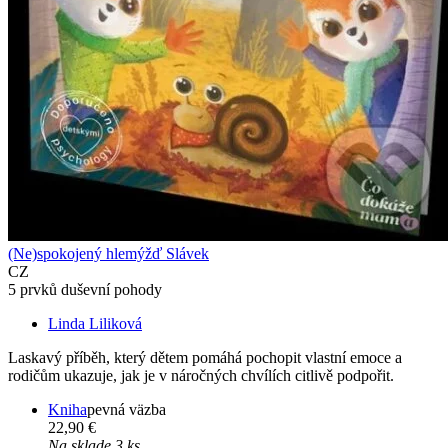
(Ne)spokojený hlemýžď Slávek
CZ
5 prvků duševní pohody
Linda Liliková
Laskavý příběh, který dětem pomáhá pochopit vlastní emoce a
rodičům ukazuje, jak je v náročných chvílích citlivě podpořit.
Kniha
pevná väzba
22,90 €
Na sklade 3 ks