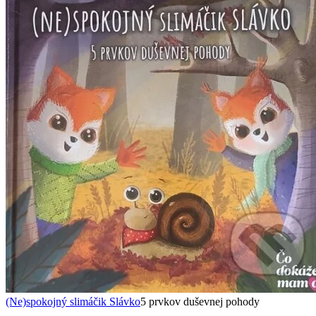
(Ne)spokojný slimáčik Slávko
5 prvkov duševnej pohody