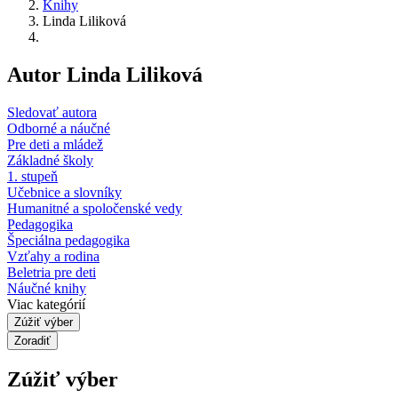
Knihy
Linda Liliková
Autor Linda Liliková
Sledovať autora
Odborné a náučné
Pre deti a mládež
Základné školy
1. stupeň
Učebnice a slovníky
Humanitné a spoločenské vedy
Pedagogika
Špeciálna pedagogika
Vzťahy a rodina
Beletria pre deti
Náučné knihy
Viac kategórií
Zúžiť výber
Zoradiť
Zúžiť výber