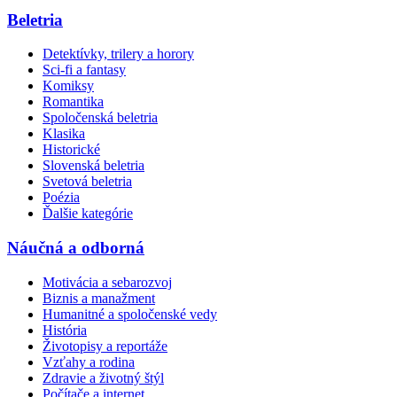
Beletria
Detektívky, trilery a horory
Sci-fi a fantasy
Komiksy
Romantika
Spoločenská beletria
Klasika
Historické
Slovenská beletria
Svetová beletria
Poézia
Ďalšie kategórie
Náučná a odborná
Motivácia a sebarozvoj
Biznis a manažment
Humanitné a spoločenské vedy
História
Životopisy a reportáže
Vzťahy a rodina
Zdravie a životný štýl
Počítače a internet