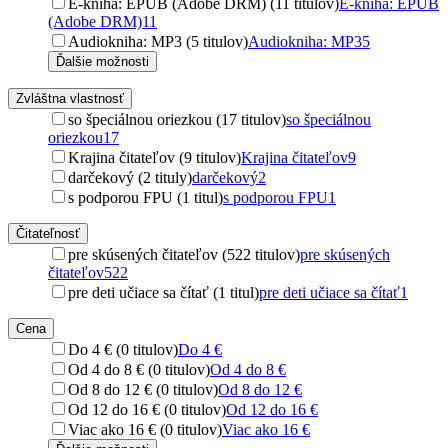
E-kniha: EPUB (Adobe DRM) (11 titulov)
E-kniha: EPUB
(Adobe DRM)
11
Audiokniha: MP3 (5 titulov)
Audiokniha: MP3
5
Ďalšie možnosti
Zvláštna vlastnosť
so špeciálnou oriezkou (17 titulov)
so špeciálnou
oriezkou
17
Krajina čitateľov (9 titulov)
Krajina čitateľov
9
darčekový (2 tituly)
darčekový
2
s podporou FPU (1 titul)
s podporou FPU
1
Čitateľnosť
pre skúsených čitateľov (522 titulov)
pre skúsených
čitateľov
522
pre deti učiace sa čítať (1 titul)
pre deti učiace sa čítať
1
Cena
Do 4 € (0 titulov)
Do 4 €
Od 4 do 8 € (0 titulov)
Od 4 do 8 €
Od 8 do 12 € (0 titulov)
Od 8 do 12 €
Od 12 do 16 € (0 titulov)
Od 12 do 16 €
Viac ako 16 € (0 titulov)
Viac ako 16 €