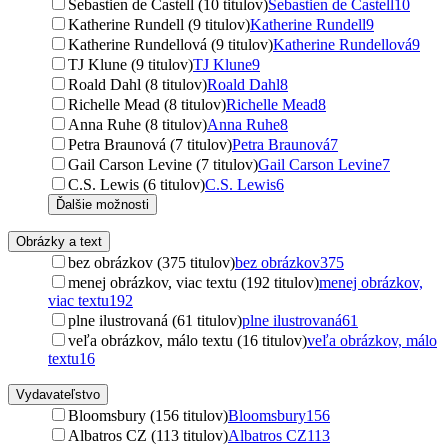
Sebastien de Castell (10 titulov)
Sebastien de Castell
10
Katherine Rundell (9 titulov)
Katherine Rundell
9
Katherine Rundellová (9 titulov)
Katherine Rundellová
9
TJ Klune (9 titulov)
TJ Klune
9
Roald Dahl (8 titulov)
Roald Dahl
8
Richelle Mead (8 titulov)
Richelle Mead
8
Anna Ruhe (8 titulov)
Anna Ruhe
8
Petra Braunová (7 titulov)
Petra Braunová
7
Gail Carson Levine (7 titulov)
Gail Carson Levine
7
C.S. Lewis (6 titulov)
C.S. Lewis
6
Ďalšie možnosti
Obrázky a text
bez obrázkov (375 titulov)
bez obrázkov
375
menej obrázkov, viac textu (192 titulov)
menej obrázkov,
viac textu
192
plne ilustrovaná (61 titulov)
plne ilustrovaná
61
veľa obrázkov, málo textu (16 titulov)
veľa obrázkov, málo
textu
16
Vydavateľstvo
Bloomsbury (156 titulov)
Bloomsbury
156
Albatros CZ (113 titulov)
Albatros CZ
113