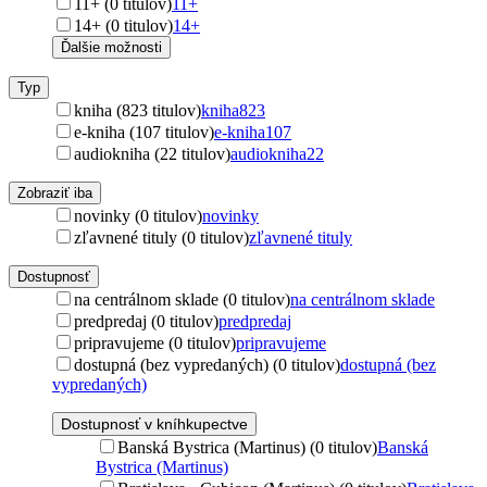
11+ (0 titulov)
11+
14+ (0 titulov)
14+
Ďalšie možnosti
Typ
kniha (823 titulov)
kniha
823
e-kniha (107 titulov)
e-kniha
107
audiokniha (22 titulov)
audiokniha
22
Zobraziť iba
novinky (0 titulov)
novinky
zľavnené tituly (0 titulov)
zľavnené tituly
Dostupnosť
na centrálnom sklade (0 titulov)
na centrálnom sklade
predpredaj (0 titulov)
predpredaj
pripravujeme (0 titulov)
pripravujeme
dostupná (bez vypredaných) (0 titulov)
dostupná (bez
vypredaných)
Dostupnosť v kníhkupectve
Banská Bystrica (Martinus) (0 titulov)
Banská
Bystrica (Martinus)