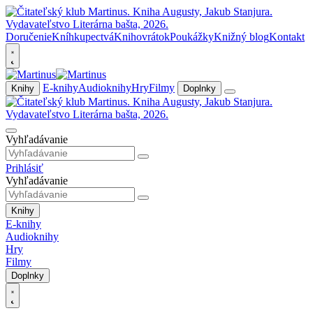
Doručenie
Kníhkupectvá
Knihovrátok
Poukážky
Knižný blog
Kontakt
E-knihy
Audioknihy
Hry
Filmy
Knihy
Doplnky
Vyhľadávanie
Prihlásiť
Vyhľadávanie
Knihy
E-knihy
Audioknihy
Hry
Filmy
Doplnky