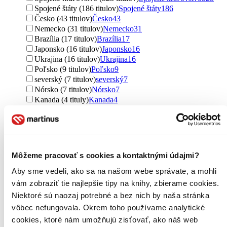
Spojené štáty (186 titulov)
Spojené štáty
186
Česko (43 titulov)
Česko
43
Nemecko (31 titulov)
Nemecko
31
Brazília (17 titulov)
Brazília
17
Japonsko (16 titulov)
Japonsko
16
Ukrajina (16 titulov)
Ukrajina
16
Poľsko (9 titulov)
Poľsko
9
severský (7 titulov)
severský
7
Nórsko (7 titulov)
Nórsko
7
Kanada (4 tituly)
Kanada
4
Bielorusko (3 tituly)
Bielorusko
3
Slovensko (2 tituly)
Slovensko
2
Ďalšie možnosti
Útvar
Môžeme pracovať s cookies a kontaktnými údajmi?
romány (591 titulov)
romány
591
poviedky (16 titulov)
poviedky
16
Aby sme vedeli, ako sa na našom webe správate, a mohli
scenáre (15 titulov)
scenáre
15
vám zobraziť tie najlepšie tipy na knihy, zbierame cookies.
novela (15 titulov)
novela
15
Niektoré sú naozaj potrebné a bez nich by naša stránka
encyklopédie (5 titulov)
encyklopédie
5
vôbec nefungovala. Okrem toho používame analytické
obrazová publikácia (5 titulov)
obrazová publikácia
5
cookies, ktoré nám umožňujú zisťovať, ako náš web
Ďalšie možnosti