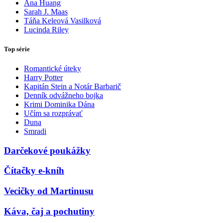
Ana Huang
Sarah J. Maas
Táňa Keleová Vasilková
Lucinda Riley
Top série
Romantické úteky
Harry Potter
Kapitán Stein a Notár Barbarič
Denník odvážneho bojka
Krimi Dominika Dána
Učím sa rozprávať
Duna
Smradi
Darčekové poukážky
Čítačky e-kníh
Vecičky od Martinusu
Káva, čaj a pochutiny