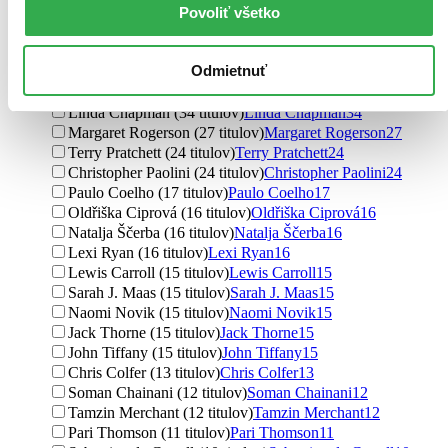
Povoliť všetko
Autor
J.K. Rowling (413 titulov)
J.K. Rowling
413
Odmietnuť
J. K. Rowling (264 titulov)
J. K. Rowling
264
J.K. Rowling (44 titulov)
J.K. Rowling
44
Linda Chapman (34 titulov)
Linda Chapman
34
Margaret Rogerson (27 titulov)
Margaret Rogerson
27
Terry Pratchett (24 titulov)
Terry Pratchett
24
Christopher Paolini (24 titulov)
Christopher Paolini
24
Paulo Coelho (17 titulov)
Paulo Coelho
17
Oldřiška Ciprová (16 titulov)
Oldřiška Ciprová
16
Natalja Ščerba (16 titulov)
Natalja Ščerba
16
Lexi Ryan (16 titulov)
Lexi Ryan
16
Lewis Carroll (15 titulov)
Lewis Carroll
15
Sarah J. Maas (15 titulov)
Sarah J. Maas
15
Naomi Novik (15 titulov)
Naomi Novik
15
Jack Thorne (15 titulov)
Jack Thorne
15
John Tiffany (15 titulov)
John Tiffany
15
Chris Colfer (13 titulov)
Chris Colfer
13
Soman Chainani (12 titulov)
Soman Chainani
12
Tamzin Merchant (12 titulov)
Tamzin Merchant
12
Pari Thomson (11 titulov)
Pari Thomson
11