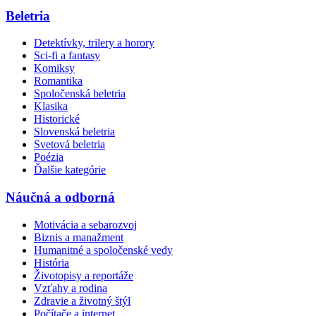
Beletria
Detektívky, trilery a horory
Sci-fi a fantasy
Komiksy
Romantika
Spoločenská beletria
Klasika
Historické
Slovenská beletria
Svetová beletria
Poézia
Ďalšie kategórie
Náučná a odborná
Motivácia a sebarozvoj
Biznis a manažment
Humanitné a spoločenské vedy
História
Životopisy a reportáže
Vzťahy a rodina
Zdravie a životný štýl
Počítače a internet