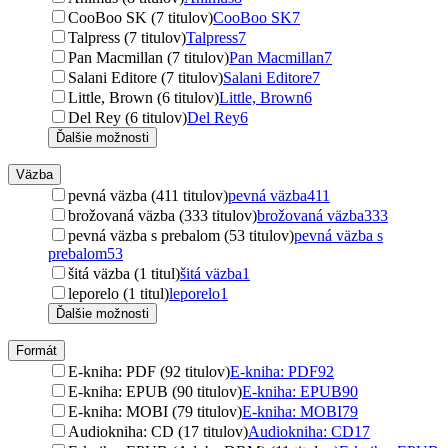
CooBoo SK (7 titulov)
CooBoo SK
7
Talpress (7 titulov)
Talpress
7
Pan Macmillan (7 titulov)
Pan Macmillan
7
Salani Editore (7 titulov)
Salani Editore
7
Little, Brown (6 titulov)
Little, Brown
6
Del Rey (6 titulov)
Del Rey
6
Ďalšie možnosti
Väzba
pevná väzba (411 titulov)
pevná väzba
411
brožovaná väzba (333 titulov)
brožovaná väzba
333
pevná väzba s prebalom (53 titulov)
pevná väzba s
prebalom
53
šitá väzba (1 titul)
šitá väzba
1
leporelo (1 titul)
leporelo
1
Ďalšie možnosti
Formát
E-kniha: PDF (92 titulov)
E-kniha: PDF
92
E-kniha: EPUB (90 titulov)
E-kniha: EPUB
90
E-kniha: MOBI (79 titulov)
E-kniha: MOBI
79
Audiokniha: CD (17 titulov)
Audiokniha: CD
17