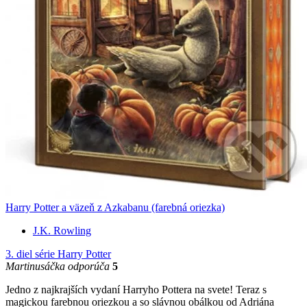
Harry Potter a väzeň z Azkabanu (farebná oriezka)
J.K. Rowling
3. diel série
Harry Potter
Martinusáčka odporúča
5
Jedno z najkrajších vydaní Harryho Pottera na svete! Teraz s
magickou farebnou oriezkou a so slávnou obálkou od Adriána