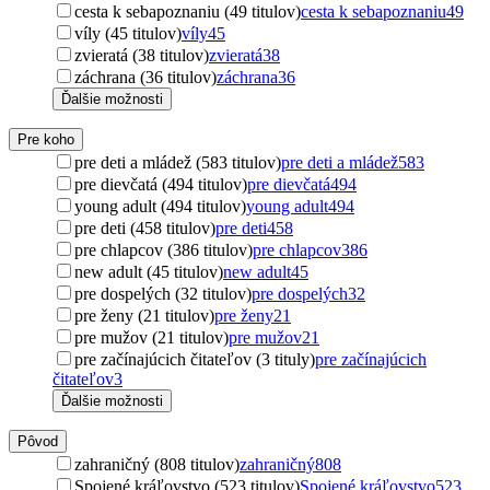
cesta k sebapoznaniu (49 titulov)
cesta k sebapoznaniu
49
víly (45 titulov)
víly
45
zvieratá (38 titulov)
zvieratá
38
záchrana (36 titulov)
záchrana
36
Ďalšie možnosti
Pre koho
pre deti a mládež (583 titulov)
pre deti a mládež
583
pre dievčatá (494 titulov)
pre dievčatá
494
young adult (494 titulov)
young adult
494
pre deti (458 titulov)
pre deti
458
pre chlapcov (386 titulov)
pre chlapcov
386
new adult (45 titulov)
new adult
45
pre dospelých (32 titulov)
pre dospelých
32
pre ženy (21 titulov)
pre ženy
21
pre mužov (21 titulov)
pre mužov
21
pre začínajúcich čitateľov (3 tituly)
pre začínajúcich
čitateľov
3
Ďalšie možnosti
Pôvod
zahraničný (808 titulov)
zahraničný
808
Spojené kráľovstvo (523 titulov)
Spojené kráľovstvo
523