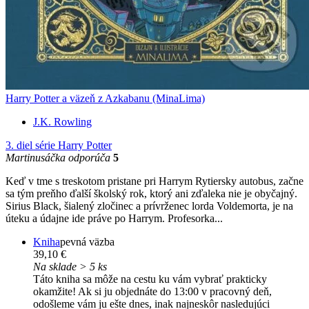
Harry Potter a väzeň z Azkabanu (MinaLima)
J.K. Rowling
3. diel série
Harry Potter
Martinusáčka odporúča
5
Keď v tme s treskotom pristane pri Harrym Rytiersky autobus, začne
sa tým preňho ďalší školský rok, ktorý ani zďaleka nie je obyčajný.
Sirius Black, šialený zločinec a prívrženec lorda Voldemorta, je na
úteku a údajne ide práve po Harrym. Profesorka...
Kniha
pevná väzba
39,10 €
Na sklade > 5 ks
Táto kniha sa môže na cestu ku vám vybrať prakticky
okamžite! Ak si ju objednáte do 13:00 v pracovný deň,
odošleme vám ju ešte dnes, inak najneskôr nasledujúci