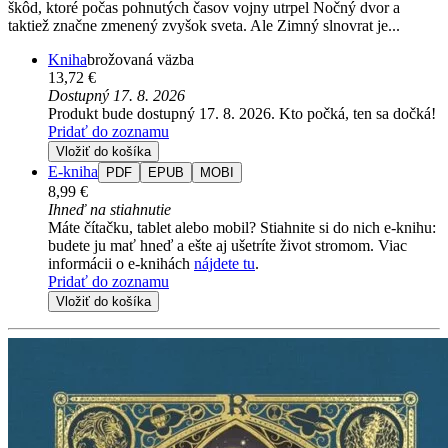
škôd, ktoré počas pohnutých časov vojny utrpel Nočný dvor a
taktiež značne zmenený zvyšok sveta. Ale Zimný slnovrat je...
Kniha
brožovaná väzba
13,72 €
Dostupný 17. 8. 2026
Produkt bude dostupný 17. 8. 2026. Kto počká, ten sa dočká!
Pridať do zoznamu
Vložiť do košíka
E-kniha
PDF
EPUB
MOBI
8,99 €
Ihneď na stiahnutie
Máte čítačku, tablet alebo mobil? Stiahnite si do nich e-knihu:
budete ju mať hneď a ešte aj ušetríte život stromom. Viac
informácii o e-knihách
nájdete tu
.
Pridať do zoznamu
Vložiť do košíka