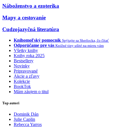
Náboženstvo a ezoterika
Mapy a cestovanie
Cudzojazyčná literatúra
Knihomoľský pomocník
Spýtajte sa Sherlocka, čo čítať
Odporúčame pre vás
Knižné tipy ušité na mieru vám
Všetky knihy
Knihy roka 2025
Bestsellery
Novinky
Pripravované
Akcie a zľavy
Kolekcie
BookTok
Mám záujem o titul
Top autori
Dominik Dán
Julie Caplin
Rebecca Yarros