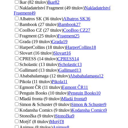
Ikar (82 titulov)
Ikar
82
Nakladatelství Fragment (49 titulov)
Nakladatelství
Fragment
49
Albatros SK (36 titulov)
Albatros SK
36
Bambook (27 titulov)
Bambook
27
CooBoo CZ (27 titulov)
CooBoo CZ
27
Fragment (25 titulov)
Fragment
25
Grada (19 titulov)
Grada
19
HarperCollins (18 titulov)
HarperCollins
18
Slovart (16 titulov)
Slovart
16
CPRESS (14 titulov)
CPRESS
14
Scholastic (13 titulov)
Scholastic
13
Gallimard (13 titulov)
Gallimard
13
Ababahalamaga (12 titulov)
Ababahalamaga
12
Pikola (11 titulov)
Pikola
11
Egmont ČR (11 titulov)
Egmont ČR
11
Penguin Books (10 titulov)
Penguin Books
10
Mladá fronta (9 titulov)
Mladá fronta
9
Simon & Schuster (9 titulov)
Simon & Schuster
9
Kodansha Comics (9 titulov)
Kodansha Comics
9
Stonožka (9 titulov)
Stonožka
9
Motýľ (8 titulov)
Motýľ
8
Animus (8 titulov)
Animus
8