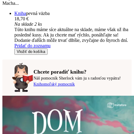
Macha...
Kniha
pevná väzba
18,70 €
Na sklade 2 ks
Túto knihu máme síce aktuálne na sklade, máme však už iba
posledné kusy. Ak ju chcete mať rýchlo, ponáhľajte sa!
Dodanie ďalších môže trvať dlhšie, zvyčajne do štyroch dní.
Pridať do zoznamu
Vložiť do košíka
Chcete poradiť knihu?
Náš pomocník Sherlock vám ju s radosťou vypátra!
Knihomoľský pomocník