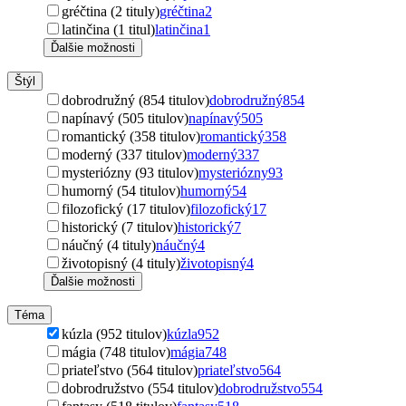
gréčtina (2 tituly)
gréčtina
2
latinčina (1 titul)
latinčina
1
Ďalšie možnosti
Štýl
dobrodružný (854 titulov)
dobrodružný
854
napínavý (505 titulov)
napínavý
505
romantický (358 titulov)
romantický
358
moderný (337 titulov)
moderný
337
mysteriózny (93 titulov)
mysteriózny
93
humorný (54 titulov)
humorný
54
filozofický (17 titulov)
filozofický
17
historický (7 titulov)
historický
7
náučný (4 tituly)
náučný
4
životopisný (4 tituly)
životopisný
4
Ďalšie možnosti
Téma
kúzla (952 titulov)
kúzla
952
mágia (748 titulov)
mágia
748
priateľstvo (564 titulov)
priateľstvo
564
dobrodružstvo (554 titulov)
dobrodružstvo
554