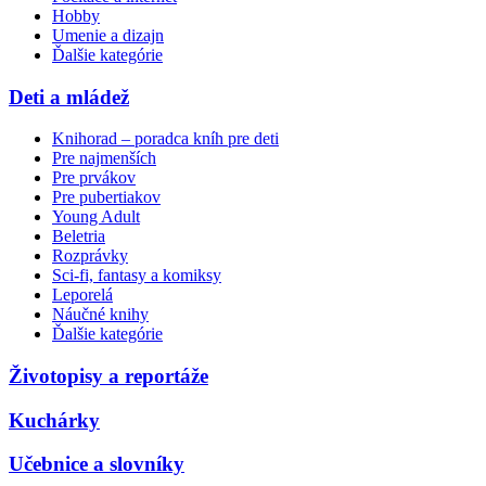
Hobby
Umenie a dizajn
Ďalšie kategórie
Deti a mládež
Knihorad – poradca kníh pre deti
Pre najmenších
Pre prvákov
Pre pubertiakov
Young Adult
Beletria
Rozprávky
Sci-fi, fantasy a komiksy
Leporelá
Náučné knihy
Ďalšie kategórie
Životopisy a reportáže
Kuchárky
Učebnice a slovníky