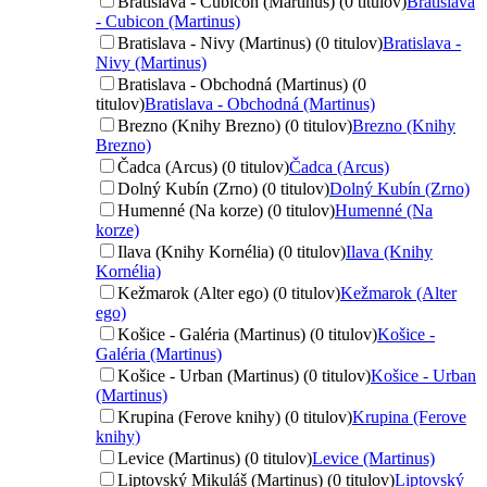
Bratislava - Cubicon (Martinus) (0 titulov)
Bratislava
- Cubicon (Martinus)
Bratislava - Nivy (Martinus) (0 titulov)
Bratislava -
Nivy (Martinus)
Bratislava - Obchodná (Martinus) (0
titulov)
Bratislava - Obchodná (Martinus)
Brezno (Knihy Brezno) (0 titulov)
Brezno (Knihy
Brezno)
Čadca (Arcus) (0 titulov)
Čadca (Arcus)
Dolný Kubín (Zrno) (0 titulov)
Dolný Kubín (Zrno)
Humenné (Na korze) (0 titulov)
Humenné (Na
korze)
Ilava (Knihy Kornélia) (0 titulov)
Ilava (Knihy
Kornélia)
Kežmarok (Alter ego) (0 titulov)
Kežmarok (Alter
ego)
Košice - Galéria (Martinus) (0 titulov)
Košice -
Galéria (Martinus)
Košice - Urban (Martinus) (0 titulov)
Košice - Urban
(Martinus)
Krupina (Ferove knihy) (0 titulov)
Krupina (Ferove
knihy)
Levice (Martinus) (0 titulov)
Levice (Martinus)
Liptovský Mikuláš (Martinus) (0 titulov)
Liptovský