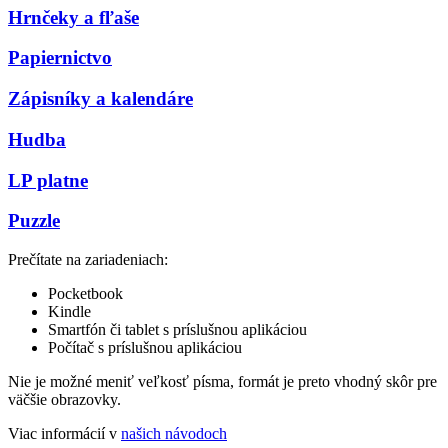
Hrnčeky a fľaše
Papiernictvo
Zápisníky a kalendáre
Hudba
LP platne
Puzzle
Prečítate na zariadeniach:
Pocketbook
Kindle
Smartfón či tablet s príslušnou aplikáciou
Počítač s príslušnou aplikáciou
Nie je možné meniť veľkosť písma, formát je preto vhodný skôr pre
väčšie obrazovky.
Viac informácií v
našich návodoch