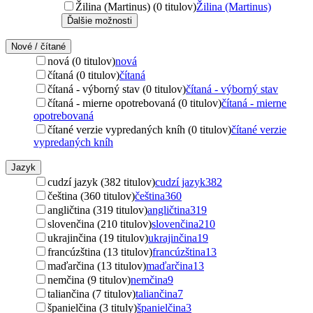
Žilina (Martinus) (0 titulov)
Žilina (Martinus)
Ďalšie možnosti
Nové / čítané
nová (0 titulov)
nová
čítaná (0 titulov)
čítaná
čítaná - výborný stav (0 titulov)
čítaná - výborný stav
čítaná - mierne opotrebovaná (0 titulov)
čítaná - mierne
opotrebovaná
čítané verzie vypredaných kníh (0 titulov)
čítané verzie
vypredaných kníh
Jazyk
cudzí jazyk (382 titulov)
cudzí jazyk
382
čeština (360 titulov)
čeština
360
angličtina (319 titulov)
angličtina
319
slovenčina (210 titulov)
slovenčina
210
ukrajinčina (19 titulov)
ukrajinčina
19
francúzština (13 titulov)
francúzština
13
maďarčina (13 titulov)
maďarčina
13
nemčina (9 titulov)
nemčina
9
taliančina (7 titulov)
taliančina
7
španielčina (3 tituly)
španielčina
3