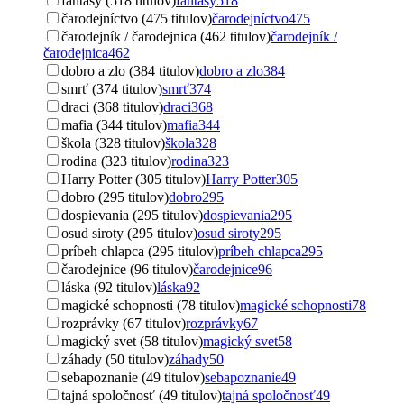
fantasy (518 titulov)
fantasy
518
čarodejníctvo (475 titulov)
čarodejníctvo
475
čarodejník / čarodejnica (462 titulov)
čarodejník /
čarodejnica
462
dobro a zlo (384 titulov)
dobro a zlo
384
smrť (374 titulov)
smrť
374
draci (368 titulov)
draci
368
mafia (344 titulov)
mafia
344
škola (328 titulov)
škola
328
rodina (323 titulov)
rodina
323
Harry Potter (305 titulov)
Harry Potter
305
dobro (295 titulov)
dobro
295
dospievania (295 titulov)
dospievania
295
osud siroty (295 titulov)
osud siroty
295
príbeh chlapca (295 titulov)
príbeh chlapca
295
čarodejnice (96 titulov)
čarodejnice
96
láska (92 titulov)
láska
92
magické schopnosti (78 titulov)
magické schopnosti
78
rozprávky (67 titulov)
rozprávky
67
magický svet (58 titulov)
magický svet
58
záhady (50 titulov)
záhady
50
sebapoznanie (49 titulov)
sebapoznanie
49
tajná spoločnosť (49 titulov)
tajná spoločnosť
49