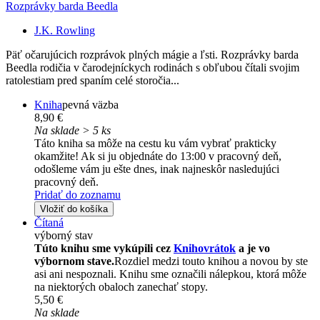
Rozprávky barda Beedla
J.K. Rowling
Päť očarujúcich rozprávok plných mágie a ľsti. Rozprávky barda
Beedla rodičia v čarodejníckych rodinách s obľubou čítali svojim
ratolestiam pred spaním celé storočia...
Kniha
pevná väzba
8,90 €
Na sklade > 5 ks
Táto kniha sa môže na cestu ku vám vybrať prakticky
okamžite! Ak si ju objednáte do 13:00 v pracovný deň,
odošleme vám ju ešte dnes, inak najneskôr nasledujúci
pracovný deň.
Pridať do zoznamu
Vložiť do košíka
Čítaná
výborný stav
Túto knihu sme vykúpili cez
Knihovrátok
a je vo
výbornom stave.
Rozdiel medzi touto knihou a novou by ste
asi ani nespoznali. Knihu sme označili nálepkou, ktorá môže
na niektorých obaloch zanechať stopy.
5,50 €
Na sklade