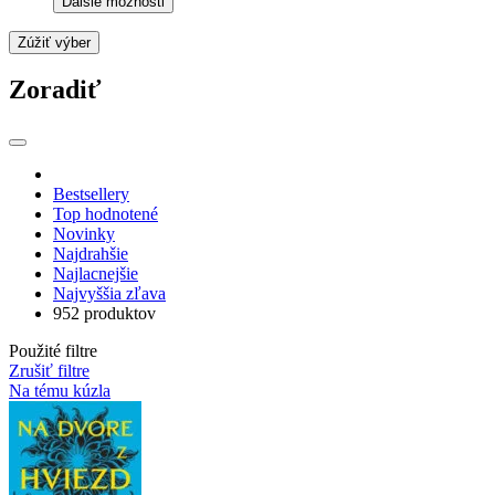
Ďalšie možnosti
Zúžiť výber
Zoradiť
Bestsellery
Top hodnotené
Novinky
Najdrahšie
Najlacnejšie
Najvyššia zľava
952 produktov
Použité filtre
Zrušiť filtre
Na tému kúzla