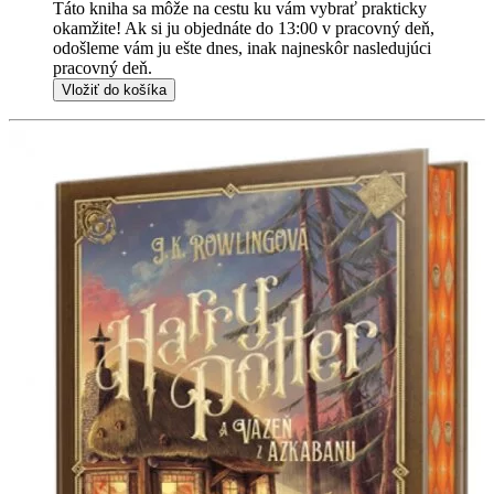
Táto kniha sa môže na cestu ku vám vybrať prakticky
okamžite! Ak si ju objednáte do 13:00 v pracovný deň,
odošleme vám ju ešte dnes, inak najneskôr nasledujúci
pracovný deň.
Vložiť do košíka