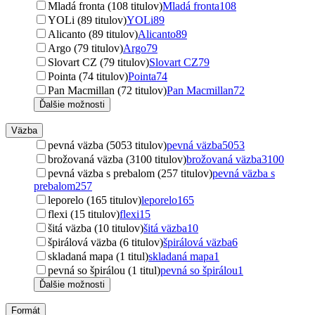
Mladá fronta (108 titulov)
Mladá fronta
108
YOLi (89 titulov)
YOLi
89
Alicanto (89 titulov)
Alicanto
89
Argo (79 titulov)
Argo
79
Slovart CZ (79 titulov)
Slovart CZ
79
Pointa (74 titulov)
Pointa
74
Pan Macmillan (72 titulov)
Pan Macmillan
72
Ďalšie možnosti
Väzba
pevná väzba (5053 titulov)
pevná väzba
5053
brožovaná väzba (3100 titulov)
brožovaná väzba
3100
pevná väzba s prebalom (257 titulov)
pevná väzba s
prebalom
257
leporelo (165 titulov)
leporelo
165
flexi (15 titulov)
flexi
15
šitá väzba (10 titulov)
šitá väzba
10
špirálová väzba (6 titulov)
špirálová väzba
6
skladaná mapa (1 titul)
skladaná mapa
1
pevná so špirálou (1 titul)
pevná so špirálou
1
Ďalšie možnosti
Formát