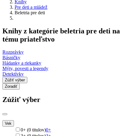
Knihy
Pre deti a mládež
Beletria pre deti
Knihy z kategórie beletria pre deti na
tému priateľstvo
Rozprávky
Básničky
Hádanky a riekanky
Mýty, povesti a legendy
Detektívky
Zúžiť výber
Zoradiť
Zúžiť výber
Vek
0+ (0 titulov)
0+
3+ (0 titulov)
3+