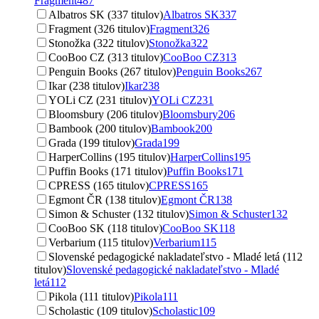
Fragment
487
Albatros SK (337 titulov)
Albatros SK
337
Fragment (326 titulov)
Fragment
326
Stonožka (322 titulov)
Stonožka
322
CooBoo CZ (313 titulov)
CooBoo CZ
313
Penguin Books (267 titulov)
Penguin Books
267
Ikar (238 titulov)
Ikar
238
YOLi CZ (231 titulov)
YOLi CZ
231
Bloomsbury (206 titulov)
Bloomsbury
206
Bambook (200 titulov)
Bambook
200
Grada (199 titulov)
Grada
199
HarperCollins (195 titulov)
HarperCollins
195
Puffin Books (171 titulov)
Puffin Books
171
CPRESS (165 titulov)
CPRESS
165
Egmont ČR (138 titulov)
Egmont ČR
138
Simon & Schuster (132 titulov)
Simon & Schuster
132
CooBoo SK (118 titulov)
CooBoo SK
118
Verbarium (115 titulov)
Verbarium
115
Slovenské pedagogické nakladateľstvo - Mladé letá (112
titulov)
Slovenské pedagogické nakladateľstvo - Mladé
letá
112
Pikola (111 titulov)
Pikola
111
Scholastic (109 titulov)
Scholastic
109