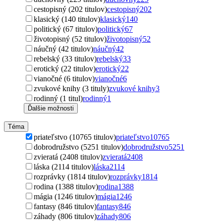
cestopisný (202 titulov)
cestopisný
202
klasický (140 titulov)
klasický
140
politický (67 titulov)
politický
67
životopisný (52 titulov)
životopisný
52
náučný (42 titulov)
náučný
42
rebelský (33 titulov)
rebelský
33
erotický (22 titulov)
erotický
22
vianočné (6 titulov)
vianočné
6
zvukové knihy (3 tituly)
zvukové knihy
3
rodinný (1 titul)
rodinný
1
Ďalšie možnosti
Téma
priateľstvo (10765 titulov)
priateľstvo
10765
dobrodružstvo (5251 titulov)
dobrodružstvo
5251
zvieratá (2408 titulov)
zvieratá
2408
láska (2114 titulov)
láska
2114
rozprávky (1814 titulov)
rozprávky
1814
rodina (1388 titulov)
rodina
1388
mágia (1246 titulov)
mágia
1246
fantasy (846 titulov)
fantasy
846
záhady (806 titulov)
záhady
806