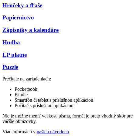
Hrnčeky a fľaše
Papiernictvo
Zápisníky a kalendáre
Hudba
LP platne
Puzzle
Prečítate na zariadeniach:
Pocketbook
Kindle
Smartfón či tablet s príslušnou aplikáciou
Počítač s príslušnou aplikáciou
Nie je možné meniť veľkosť písma, formát je preto vhodný skôr pre
väčšie obrazovky.
Viac informácií v
našich návodoch