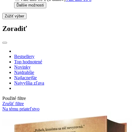
Ďalšie možnosti
Zúžiť výber
Zoradiť
Bestsellery
Top hodnotené
Novinky
Najdrahšie
Najlacnejšie
Najvyššia zľava
Použité filtre
Zrušiť filtre
Na tému priateľstvo