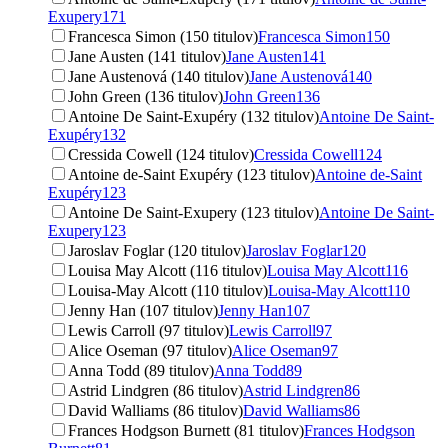
Exupery
171
Francesca Simon (150 titulov)
Francesca Simon
150
Jane Austen (141 titulov)
Jane Austen
141
Jane Austenová (140 titulov)
Jane Austenová
140
John Green (136 titulov)
John Green
136
Antoine De Saint-Exupéry (132 titulov)
Antoine De Saint-
Exupéry
132
Cressida Cowell (124 titulov)
Cressida Cowell
124
Antoine de-Saint Exupéry (123 titulov)
Antoine de-Saint
Exupéry
123
Antoine De Saint-Exupery (123 titulov)
Antoine De Saint-
Exupery
123
Jaroslav Foglar (120 titulov)
Jaroslav Foglar
120
Louisa May Alcott (116 titulov)
Louisa May Alcott
116
Louisa-May Alcott (110 titulov)
Louisa-May Alcott
110
Jenny Han (107 titulov)
Jenny Han
107
Lewis Carroll (97 titulov)
Lewis Carroll
97
Alice Oseman (97 titulov)
Alice Oseman
97
Anna Todd (89 titulov)
Anna Todd
89
Astrid Lindgren (86 titulov)
Astrid Lindgren
86
David Walliams (86 titulov)
David Walliams
86
Frances Hodgson Burnett (81 titulov)
Frances Hodgson