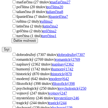
maďarčina (27 titulov)
maďarčina
27
poľština (20 titulov)
poľština
20
taliančina (8 titulov)
taliančina
8
španielčina (7 titulov)
španielčina
7
ruština (2 tituly)
ruština
2
latinčina (2 tituly)
latinčina
2
gréčtina (2 tituly)
gréčtina
2
turečtina (1 titul)
turečtina
1
Ďalšie možnosti
Štýl
dobrodružný (7307 titulov)
dobrodružný
7307
romantický (2769 titulov)
romantický
2769
napínavý (2362 titulov)
napínavý
2362
humorný (1742 titulov)
humorný
1742
historický (870 titulov)
historický
870
moderný (642 titulov)
moderný
642
filozofický (398 titulov)
filozofický
398
psychologický (250 titulov)
psychologický
250
vojnový (247 titulov)
vojnový
247
mysteriózny (246 titulov)
mysteriózny
246
tragický (244 titulov)
tragický
244
duchovný (229 titulov)
duchovný
229