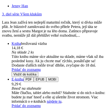
Jenny Han
3. diel série
Všem klukům
Lara Jean zažívá ten nejlepší maturitní ročník, který si dívka může
přát. Je bláznivě zamilovaná do svého přítele Petera, její táta se
znovu žení a sestra Margot je na léto doma. Zatímco připravuje
svatbu, nemůže již dál přehlížet velké rozhodnutí,...
Kniha
brožovaná väzba
14,18 €
Na sklade 2 ks
Túto knihu máme síce aktuálne na sklade, máme však už iba
posledné kusy. Ak ju chcete mať rýchlo, ponáhľajte sa!
Dodanie ďalších môže trvať dlhšie, zvyčajne do 18 dní.
Pridať do zoznamu
Vložiť do košíka
E-kniha
PDF
EPUB
MOBI
9,29 €
Ihneď na stiahnutie
Máte čítačku, tablet alebo mobil? Stiahnite si do nich e-knihu:
budete ju mať hneď a ešte aj ušetríte život stromom. Viac
informácii o e-knihách
nájdete tu
.
Pridať do zoznamu