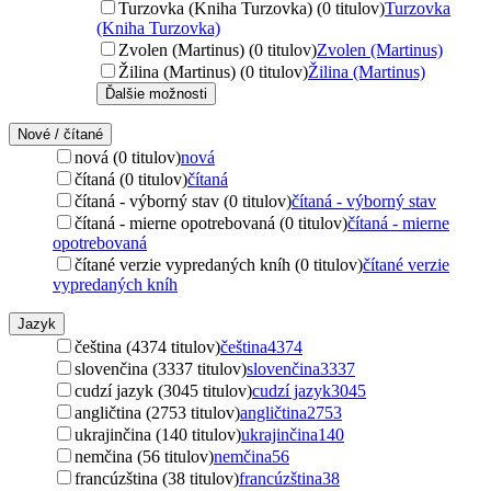
Turzovka (Kniha Turzovka) (0 titulov)
Turzovka
(Kniha Turzovka)
Zvolen (Martinus) (0 titulov)
Zvolen (Martinus)
Žilina (Martinus) (0 titulov)
Žilina (Martinus)
Ďalšie možnosti
Nové / čítané
nová (0 titulov)
nová
čítaná (0 titulov)
čítaná
čítaná - výborný stav (0 titulov)
čítaná - výborný stav
čítaná - mierne opotrebovaná (0 titulov)
čítaná - mierne
opotrebovaná
čítané verzie vypredaných kníh (0 titulov)
čítané verzie
vypredaných kníh
Jazyk
čeština (4374 titulov)
čeština
4374
slovenčina (3337 titulov)
slovenčina
3337
cudzí jazyk (3045 titulov)
cudzí jazyk
3045
angličtina (2753 titulov)
angličtina
2753
ukrajinčina (140 titulov)
ukrajinčina
140
nemčina (56 titulov)
nemčina
56
francúzština (38 titulov)
francúzština
38