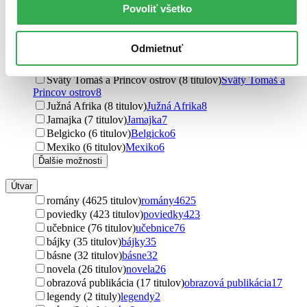
Povoliť všetko
Dánsko (23 titulov)
Dánsko
23
Ukrajina (20 titulov)
Ukrajina
20
Holandsko (18 titulov)
Holandsko
18
Odmietnuť
Vietnam (18 titulov)
Vietnam
18
Nový Zéland (10 titulov)
Nový Zéland
10
Svätý Tomáš a Princov ostrov (8 titulov)
Svätý Tomáš a
Princov ostrov
8
Južná Afrika (8 titulov)
Južná Afrika
8
Jamajka (7 titulov)
Jamajka
7
Belgicko (6 titulov)
Belgicko
6
Mexiko (6 titulov)
Mexiko
6
Ďalšie možnosti
Útvar
romány (4625 titulov)
romány
4625
poviedky (423 titulov)
poviedky
423
učebnice (76 titulov)
učebnice
76
bájky (35 titulov)
bájky
35
básne (32 titulov)
básne
32
novela (26 titulov)
novela
26
obrazová publikácia (17 titulov)
obrazová publikácia
17
legendy (2 tituly)
legendy
2