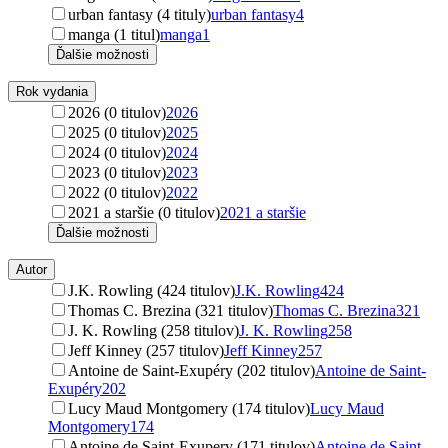
urban fantasy (4 tituly)
urban fantasy
4
manga (1 titul)
manga
1
Ďalšie možnosti
Rok vydania
2026 (0 titulov)
2026
2025 (0 titulov)
2025
2024 (0 titulov)
2024
2023 (0 titulov)
2023
2022 (0 titulov)
2022
2021 a staršie (0 titulov)
2021 a staršie
Ďalšie možnosti
Autor
J.K. Rowling (424 titulov)
J.K. Rowling
424
Thomas C. Brezina (321 titulov)
Thomas C. Brezina
321
J. K. Rowling (258 titulov)
J. K. Rowling
258
Jeff Kinney (257 titulov)
Jeff Kinney
257
Antoine de Saint-Exupéry (202 titulov)
Antoine de Saint-
Exupéry
202
Lucy Maud Montgomery (174 titulov)
Lucy Maud
Montgomery
174
Antoine de Saint-Exupery (171 titulov)
Antoine de Saint-