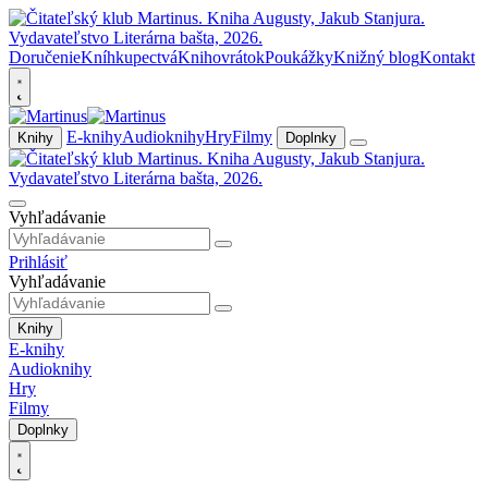
Doručenie
Kníhkupectvá
Knihovrátok
Poukážky
Knižný blog
Kontakt
E-knihy
Audioknihy
Hry
Filmy
Knihy
Doplnky
Vyhľadávanie
Prihlásiť
Vyhľadávanie
Knihy
E-knihy
Audioknihy
Hry
Filmy
Doplnky