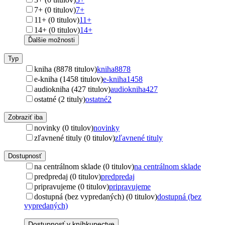
7+ (0 titulov)
7+
11+ (0 titulov)
11+
14+ (0 titulov)
14+
Ďalšie možnosti
Typ
kniha (8878 titulov)
kniha
8878
e-kniha (1458 titulov)
e-kniha
1458
audiokniha (427 titulov)
audiokniha
427
ostatné (2 tituly)
ostatné
2
Zobraziť iba
novinky (0 titulov)
novinky
zľavnené tituly (0 titulov)
zľavnené tituly
Dostupnosť
na centrálnom sklade (0 titulov)
na centrálnom sklade
predpredaj (0 titulov)
predpredaj
pripravujeme (0 titulov)
pripravujeme
dostupná (bez vypredaných) (0 titulov)
dostupná (bez
vypredaných)
Dostupnosť v kníhkupectve