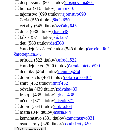
dospievania (801 titulov)
dospievania
801
humor (716 titulov)
humor
716
tajomstvo (690 titulov)
tajomstvo
690
škola (650 titulov)
škola
650
vzťahy (645 titulov)
vzťahy
645
draci (638 titulov)
draci
638
kúzla (571 titulov)
kúzla
571
deti (563 titulov)
deti
563
čarodejník / čarodejnica (548 titulov)
čarodejník /
čarodejnica
548
príroda (522 titulov)
príroda
522
čarodejníctvo (520 titulov)
čarodejníctvo
520
denníky (464 titulov)
denníky
464
dobro a zlo (464 titulov)
dobro a zlo
464
smrť (452 titulov)
smrť
452
odvaha (439 titulov)
odvaha
439
lgbtq+ (438 titulov)
lgbtq+
438
učenie (371 titulov)
učenie
371
dobro (364 titulov)
dobro
364
mafia (344 titulov)
mafia
344
kamarátstvo (331 titulov)
kamarátstvo
331
osud siroty (320 titulov)
osud siroty
320
Ďalšie možnosti