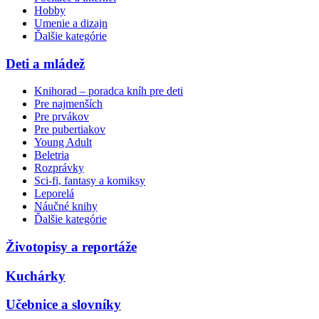
Hobby
Umenie a dizajn
Ďalšie kategórie
Deti a mládež
Knihorad – poradca kníh pre deti
Pre najmenších
Pre prvákov
Pre pubertiakov
Young Adult
Beletria
Rozprávky
Sci-fi, fantasy a komiksy
Leporelá
Náučné knihy
Ďalšie kategórie
Životopisy a reportáže
Kuchárky
Učebnice a slovníky