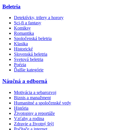
Beletria
Detektívky, trilery a horory
Sci-fi a fantasy
Komiksy
Romantika
Spoločenská beletria
Klasika
Historické
Slovenská beletria
Svetová beletria
Poézia
Ďalšie kategórie
Náučná a odborná
Motivácia a sebarozvoj
Biznis a manažment
Humanitné a spoločenské vedy
História
Životopisy a reportáže
Vzťahy a rodina
Zdravie a životný štýl
Počítače a internet