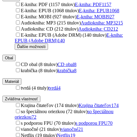
E-kniha: PDF (1157 titulov)
E-kniha: PDF
1157
E-kniha: EPUB (1068 titulov)
E-kniha: EPUB
1068
E-kniha: MOBI (927 titulov)
E-kniha: MOBI
927
Audiokniha: MP3 (215 titulov)
Audiokniha: MP3
215
Audiokniha: CD (212 titulov)
Audiokniha: CD
212
E-kniha: EPUB (Adobe DRM) (140 titulov)
E-kniha:
EPUB (Adobe DRM)
140
Ďalšie možnosti
Obal
CD obal (8 titulov)
CD obal
8
krabička (8 titulov)
krabička
8
Materiál
tvrdá (4 tituly)
tvrdá
4
Zvláštna vlastnosť
Krajina čitateľov (174 titulov)
Krajina čitateľov
174
so špeciálnou oriezkou (72 titulov)
so špeciálnou
oriezkou
72
s podporou FPU (70 titulov)
s podporou FPU
70
vianočné (21 titulov)
vianočné
21
Netflix (19 titulov)
Netflix
19