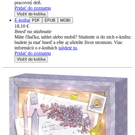
pracovný deň.
Pridať do zoznamu
Vložiť do košíka
E-kniha
PDF
EPUB
MOBI
18,10 €
Ihneď na stiahnutie
Máte čítačku, tablet alebo mobil? Stiahnite si do nich e-knihu:
budete ju mať hneď a ešte aj ušetríte život stromom. Viac
informácii o e-knihách
nájdete tu
.
Pridať do zoznamu
Vložiť do košíka