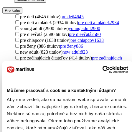
Pre koho
pre deti (4645 titulov)
pre deti
4645
pre deti a mládež (2934 titulov)
pre deti a mládež
2934
young adult (2900 titulov)
young adult
2900
pre dievčatá (2580 titulov)
pre dievčatá
2580
pre chlapcov (1638 titulov)
pre chlapcov
1638
pre ženy (886 titulov)
pre ženy
886
new adult (823 titulov)
new adult
823
pre začínajúcich čitateľov (414 titulov)
pre začínajúcich
čitateľov
414
pre mužov (405 titulov)
pre mužov
405
pre dospelých (386 titulov)
pre dospelých
386
pre najmenších (120 titulov)
pre najmenších
120
pre prvákov (109 titulov)
pre prvákov
109
Môžeme pracovať s cookies a kontaktnými údajmi?
pre predškolákov (61 titulov)
pre predškolákov
61
pre rebelky (48 titulov)
pre rebelky
48
Aby sme vedeli, ako sa na našom webe správate, a mohli
pre dyslektikov (28 titulov)
pre dyslektikov
28
vám zobraziť tie najlepšie tipy na knihy, zbierame cookies.
pre kresťanov (7 titulov)
pre kresťanov
7
Niektoré sú naozaj potrebné a bez nich by naša stránka
pre rodičov (6 titulov)
pre rodičov
6
vôbec nefungovala. Okrem toho používame analytické
pre študentov (3 tituly)
pre študentov
3
cookies, ktoré nám umožňujú zisťovať, ako náš web
pre učiteľov (1 titul)
pre učiteľov
1