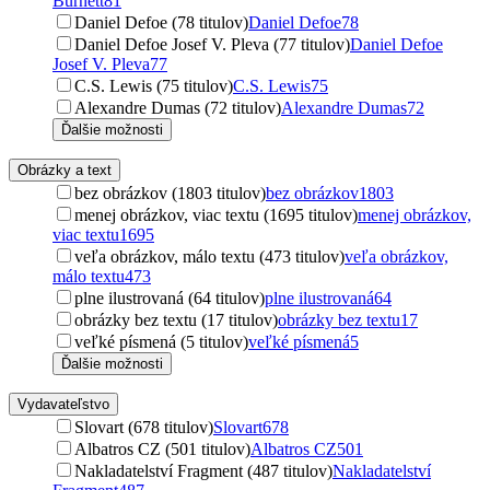
Burnett
81
Daniel Defoe (78 titulov)
Daniel Defoe
78
Daniel Defoe Josef V. Pleva (77 titulov)
Daniel Defoe
Josef V. Pleva
77
C.S. Lewis (75 titulov)
C.S. Lewis
75
Alexandre Dumas (72 titulov)
Alexandre Dumas
72
Ďalšie možnosti
Obrázky a text
bez obrázkov (1803 titulov)
bez obrázkov
1803
menej obrázkov, viac textu (1695 titulov)
menej obrázkov,
viac textu
1695
veľa obrázkov, málo textu (473 titulov)
veľa obrázkov,
málo textu
473
plne ilustrovaná (64 titulov)
plne ilustrovaná
64
obrázky bez textu (17 titulov)
obrázky bez textu
17
veľké písmená (5 titulov)
veľké písmená
5
Ďalšie možnosti
Vydavateľstvo
Slovart (678 titulov)
Slovart
678
Albatros CZ (501 titulov)
Albatros CZ
501
Nakladatelství Fragment (487 titulov)
Nakladatelství