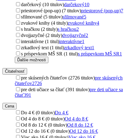
darčekový (10 titulov)
darčekový
10
priestorové (pop-up) (7 titulov)
priestorové (pop-up)
7
sfilmované (5 titulov)
sfilmované
5
zvukové knihy (4 tituly)
zvukové knihy
4
s hračkou (2 tituly)
s hračkou
2
dvojjazyčné (2 tituly)
dvojjazyčné
2
interaktívne (1 titul)
interaktívne
1
zrkadlový text (1 titul)
zrkadlový text
1
s príspevkom MŠ SR (1 titul)
s príspevkom MŠ SR
1
Ďalšie možnosti
Čitateľnosť
pre skúsených čitateľov (2726 titulov)
pre skúsených
čitateľov
2726
pre deti učiace sa čítať (391 titulov)
pre deti učiace sa
čítať
391
Cena
Do 4 € (0 titulov)
Do 4 €
Od 4 do 8 € (0 titulov)
Od 4 do 8 €
Od 8 do 12 € (0 titulov)
Od 8 do 12 €
Od 12 do 16 € (0 titulov)
Od 12 do 16 €
Viac ako 16 € (0 titulov)
Viac ako 16 €