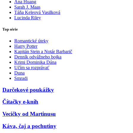
Ana Huang
Sarah J. Maas
Táňa Keleová Vasilková
Lucinda Riley
Top série
Romantické úteky
Harry Potter
Kapitán Stein a Notár Barbarič
Denník odvážneho bojka
Krimi Dominika Dána
Učím sa rozprávať
Duna
Smradi
Darčekové poukážky
Čítačky e-kníh
Vecičky od Martinusu
Káva, čaj a pochutiny