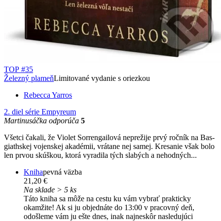
TOP #35
Železný plameň
Limitované vydanie s oriezkou
Rebecca Yarros
2. diel série
Empyreum
Martinusáčka odporúča
5
Všetci čakali, že Violet Sorrengailová neprežije prvý ročník na Bas­
giathskej vojenskej akadémii, vrátane nej samej. Kresanie však bolo
len prvou skúškou, ktorá vyradila tých slabých a nehodných...
Kniha
pevná väzba
21,20 €
Na sklade > 5 ks
Táto kniha sa môže na cestu ku vám vybrať prakticky
okamžite! Ak si ju objednáte do 13:00 v pracovný deň,
odošleme vám ju ešte dnes, inak najneskôr nasledujúci