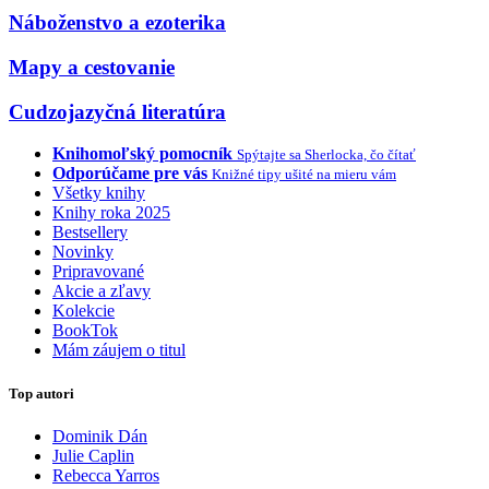
Náboženstvo a ezoterika
Mapy a cestovanie
Cudzojazyčná literatúra
Knihomoľský pomocník
Spýtajte sa Sherlocka, čo čítať
Odporúčame pre vás
Knižné tipy ušité na mieru vám
Všetky knihy
Knihy roka 2025
Bestsellery
Novinky
Pripravované
Akcie a zľavy
Kolekcie
BookTok
Mám záujem o titul
Top autori
Dominik Dán
Julie Caplin
Rebecca Yarros