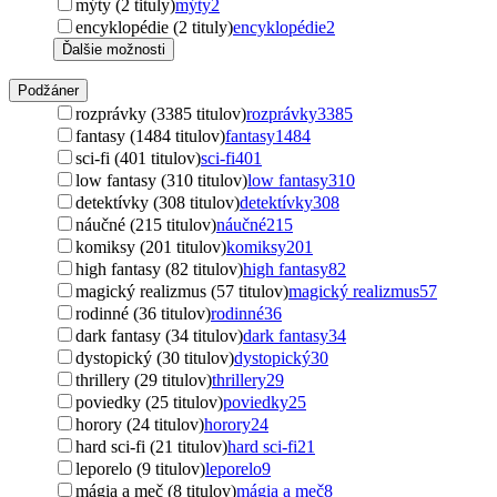
mýty (2 tituly)
mýty
2
encyklopédie (2 tituly)
encyklopédie
2
Ďalšie možnosti
Podžáner
rozprávky (3385 titulov)
rozprávky
3385
fantasy (1484 titulov)
fantasy
1484
sci-fi (401 titulov)
sci-fi
401
low fantasy (310 titulov)
low fantasy
310
detektívky (308 titulov)
detektívky
308
náučné (215 titulov)
náučné
215
komiksy (201 titulov)
komiksy
201
high fantasy (82 titulov)
high fantasy
82
magický realizmus (57 titulov)
magický realizmus
57
rodinné (36 titulov)
rodinné
36
dark fantasy (34 titulov)
dark fantasy
34
dystopický (30 titulov)
dystopický
30
thrillery (29 titulov)
thrillery
29
poviedky (25 titulov)
poviedky
25
horory (24 titulov)
horory
24
hard sci-fi (21 titulov)
hard sci-fi
21
leporelo (9 titulov)
leporelo
9
mágia a meč (8 titulov)
mágia a meč
8