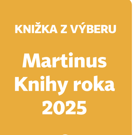
Doručenie
Kníhkupectvá
Knihovrátok
Poukážky
Knižný blog
Kontakt
E-knihy
Audioknihy
Hry
Filmy
Knihy
Doplnky
Vyhľadávanie
Prihlásiť
Vyhľadávanie
Knihy
E-knihy
Audioknihy
Hry
Filmy
Doplnky