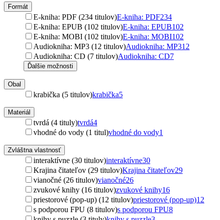
Formát
E-kniha: PDF (234 titulov)
E-kniha: PDF
234
E-kniha: EPUB (102 titulov)
E-kniha: EPUB
102
E-kniha: MOBI (102 titulov)
E-kniha: MOBI
102
Audiokniha: MP3 (12 titulov)
Audiokniha: MP3
12
Audiokniha: CD (7 titulov)
Audiokniha: CD
7
Ďalšie možnosti
Obal
krabička (5 titulov)
krabička
5
Materiál
tvrdá (4 tituly)
tvrdá
4
vhodné do vody (1 titul)
vhodné do vody
1
Zvláštna vlastnosť
interaktívne (30 titulov)
interaktívne
30
Krajina čitateľov (29 titulov)
Krajina čitateľov
29
vianočné (26 titulov)
vianočné
26
zvukové knihy (16 titulov)
zvukové knihy
16
priestorové (pop-up) (12 titulov)
priestorové (pop-up)
12
s podporou FPU (8 titulov)
s podporou FPU
8
knihy s puzzle (3 tituly)
knihy s puzzle
3