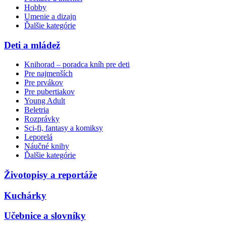
Hobby
Umenie a dizajn
Ďalšie kategórie
Deti a mládež
Knihorad – poradca kníh pre deti
Pre najmenších
Pre prvákov
Pre pubertiakov
Young Adult
Beletria
Rozprávky
Sci-fi, fantasy a komiksy
Leporelá
Náučné knihy
Ďalšie kategórie
Životopisy a reportáže
Kuchárky
Učebnice a slovníky