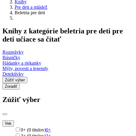
Knihy
Pre deti a mládež
Beletria pre deti
Knihy z kategórie beletria pre deti pre
deti učiace sa čítať
Rozprávky
Básničky
Hádanky a riekanky
Mýty, povesti a legendy
Detektívky
Zúžiť výber
Zoradiť
Zúžiť výber
Vek
0+ (0 titulov)
0+
3+ (0 titulov)
3+