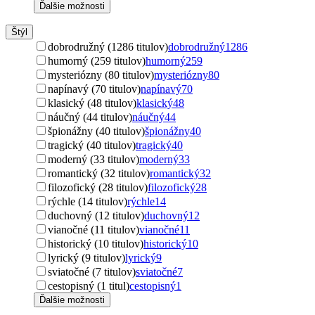
Ďalšie možnosti
Štýl
dobrodružný (1286 titulov)
dobrodružný
1286
humorný (259 titulov)
humorný
259
mysteriózny (80 titulov)
mysteriózny
80
napínavý (70 titulov)
napínavý
70
klasický (48 titulov)
klasický
48
náučný (44 titulov)
náučný
44
špionážny (40 titulov)
špionážny
40
tragický (40 titulov)
tragický
40
moderný (33 titulov)
moderný
33
romantický (32 titulov)
romantický
32
filozofický (28 titulov)
filozofický
28
rýchle (14 titulov)
rýchle
14
duchovný (12 titulov)
duchovný
12
vianočné (11 titulov)
vianočné
11
historický (10 titulov)
historický
10
lyrický (9 titulov)
lyrický
9
sviatočné (7 titulov)
sviatočné
7
cestopisný (1 titul)
cestopisný
1
Ďalšie možnosti