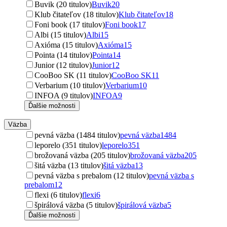
Buvik (20 titulov)
Buvik
20
Klub čitateľov (18 titulov)
Klub čitateľov
18
Foni book (17 titulov)
Foni book
17
Albi (15 titulov)
Albi
15
Axióma (15 titulov)
Axióma
15
Pointa (14 titulov)
Pointa
14
Junior (12 titulov)
Junior
12
CooBoo SK (11 titulov)
CooBoo SK
11
Verbarium (10 titulov)
Verbarium
10
INFOA (9 titulov)
INFOA
9
Ďalšie možnosti
Väzba
pevná väzba (1484 titulov)
pevná väzba
1484
leporelo (351 titulov)
leporelo
351
brožovaná väzba (205 titulov)
brožovaná väzba
205
šitá väzba (13 titulov)
šitá väzba
13
pevná väzba s prebalom (12 titulov)
pevná väzba s
prebalom
12
flexi (6 titulov)
flexi
6
špirálová väzba (5 titulov)
špirálová väzba
5
Ďalšie možnosti