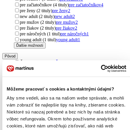
pre začiatočníkov (4 tituly)
pre začiatočníkov
4
pre ženy (2 tituly)
pre ženy
2
new adult (2 tituly)
new adult
2
pre mužov (2 tituly)
pre mužov
2
pre žiakov (2 tituly)
pre žiakov
2
pre náročných (1 titul)
pre náročných
1
young adult (1 titul)
young adult
1
Ďalšie možnosti
Pôvod
Česko (763 titulov)
Česko
763
zahraničný (431 titulov)
zahraničný
431
Slovensko (223 titulov)
Slovensko
223
Spojené kráľovstvo (140 titulov)
Spojené kráľovstvo
140
Spojené štáty (117 titulov)
Spojené štáty
117
Môžeme pracovať s cookies a kontaktnými údajmi?
severský (63 titulov)
severský
63
Švédsko (58 titulov)
Švédsko
58
Aby sme vedeli, ako sa na našom webe správate, a mohli
Austrália (51 titulov)
Austrália
51
vám zobraziť tie najlepšie tipy na knihy, zbierame cookies.
Nemecko (39 titulov)
Nemecko
39
Niektoré sú naozaj potrebné a bez nich by naša stránka
Maďarsko (25 titulov)
Maďarsko
25
vôbec nefungovala. Okrem toho používame analytické
Španielsko (15 titulov)
Španielsko
15
cookies, ktoré nám umožňujú zisťovať, ako náš web
Poľsko (14 titulov)
Poľsko
14