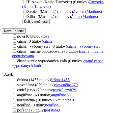
Turzovka (Kniha Turzovka) (0 titulov)
Turzovka
(Kniha Turzovka)
Zvolen (Martinus) (0 titulov)
Zvolen (Martinus)
Žilina (Martinus) (0 titulov)
Žilina (Martinus)
Ďalšie možnosti
Nové / čítané
nová (0 titulov)
nová
čítaná (0 titulov)
čítaná
čítaná - výborný stav (0 titulov)
čítaná - výborný stav
čítaná - mierne opotrebovaná (0 titulov)
čítaná - mierne
opotrebovaná
čítané verzie vypredaných kníh (0 titulov)
čítané verzie
vypredaných kníh
Jazyk
čeština (1455 titulov)
čeština
1455
slovenčina (879 titulov)
slovenčina
879
cudzí jazyk (79 titulov)
cudzí jazyk
79
angličtina (63 titulov)
angličtina
63
ukrajinčina (10 titulov)
ukrajinčina
10
nemčina (3 tituly)
nemčina
3
poľština (3 tituly)
poľština
3