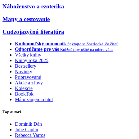
Náboženstvo a ezoterika
Mapy a cestovanie
Cudzojazyčná literatúra
Knihomoľský pomocník
Spýtajte sa Sherlocka, čo čítať
Odporúčame pre vás
Knižné tipy ušité na mieru vám
Všetky knihy
Knihy roka 2025
Bestsellery
Novinky
Pripravované
Akcie a zľavy
Kolekcie
BookTok
Mám záujem o titul
Top autori
Dominik Dán
Julie Caplin
Rebecca Yarros