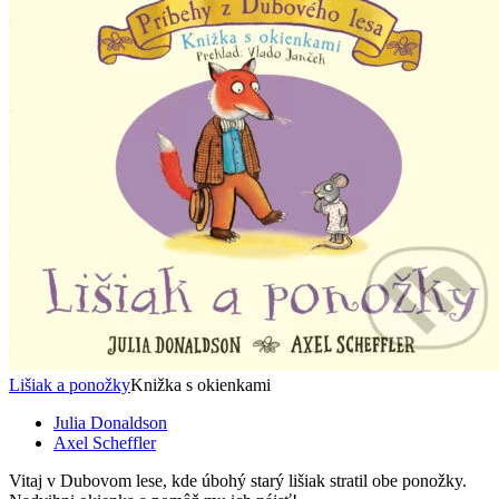
Lišiak a ponožky
Knižka s okienkami
Julia Donaldson
Axel Scheffler
Vitaj v Dubovom lese, kde úbohý starý lišiak stratil obe ponožky.