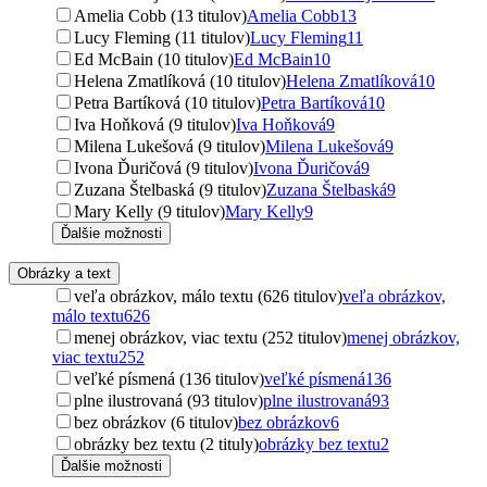
Amelia Cobb (13 titulov)
Amelia Cobb
13
Lucy Fleming (11 titulov)
Lucy Fleming
11
Ed McBain (10 titulov)
Ed McBain
10
Helena Zmatlíková (10 titulov)
Helena Zmatlíková
10
Petra Bartíková (10 titulov)
Petra Bartíková
10
Iva Hoňková (9 titulov)
Iva Hoňková
9
Milena Lukešová (9 titulov)
Milena Lukešová
9
Ivona Ďuričová (9 titulov)
Ivona Ďuričová
9
Zuzana Štelbaská (9 titulov)
Zuzana Štelbaská
9
Mary Kelly (9 titulov)
Mary Kelly
9
Ďalšie možnosti
Obrázky a text
veľa obrázkov, málo textu (626 titulov)
veľa obrázkov,
málo textu
626
menej obrázkov, viac textu (252 titulov)
menej obrázkov,
viac textu
252
veľké písmená (136 titulov)
veľké písmená
136
plne ilustrovaná (93 titulov)
plne ilustrovaná
93
bez obrázkov (6 titulov)
bez obrázkov
6
obrázky bez textu (2 tituly)
obrázky bez textu
2
Ďalšie možnosti