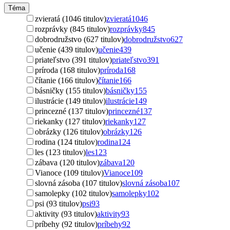
Téma
zvieratá (1046 titulov)
zvieratá
1046
rozprávky (845 titulov)
rozprávky
845
dobrodružstvo (627 titulov)
dobrodružstvo
627
učenie (439 titulov)
učenie
439
priateľstvo (391 titulov)
priateľstvo
391
príroda (168 titulov)
príroda
168
čítanie (166 titulov)
čítanie
166
básničky (155 titulov)
básničky
155
ilustrácie (149 titulov)
ilustrácie
149
princezné (137 titulov)
princezné
137
riekanky (127 titulov)
riekanky
127
obrázky (126 titulov)
obrázky
126
rodina (124 titulov)
rodina
124
les (123 titulov)
les
123
zábava (120 titulov)
zábava
120
Vianoce (109 titulov)
Vianoce
109
slovná zásoba (107 titulov)
slovná zásoba
107
samolepky (102 titulov)
samolepky
102
psi (93 titulov)
psi
93
aktivity (93 titulov)
aktivity
93
príbehy (92 titulov)
príbehy
92