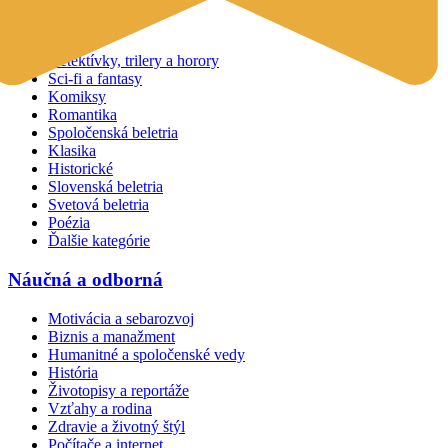
Beletria
Detektívky, trilery a horory
Sci-fi a fantasy
Komiksy
Romantika
Spoločenská beletria
Klasika
Historické
Slovenská beletria
Svetová beletria
Poézia
Ďalšie kategórie
Náučná a odborná
Motivácia a sebarozvoj
Biznis a manažment
Humanitné a spoločenské vedy
História
Životopisy a reportáže
Vzťahy a rodina
Zdravie a životný štýl
Počítače a internet