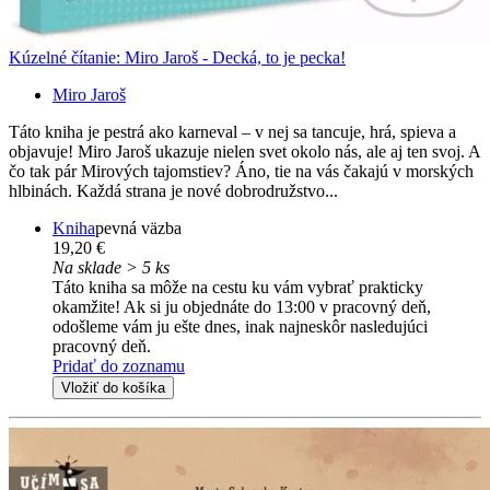
Kúzelné čítanie: Miro Jaroš - Decká, to je pecka!
Miro Jaroš
Táto kniha je pestrá ako karneval – v nej sa tancuje, hrá, spieva a
objavuje! Miro Jaroš ukazuje nielen svet okolo nás, ale aj ten svoj. A
čo tak pár Mirových tajomstiev? Áno, tie na vás čakajú v morských
hlbinách. Každá strana je nové dobrodružstvo...
Kniha
pevná väzba
19,20 €
Na sklade > 5 ks
Táto kniha sa môže na cestu ku vám vybrať prakticky
okamžite! Ak si ju objednáte do 13:00 v pracovný deň,
odošleme vám ju ešte dnes, inak najneskôr nasledujúci
pracovný deň.
Pridať do zoznamu
Vložiť do košíka