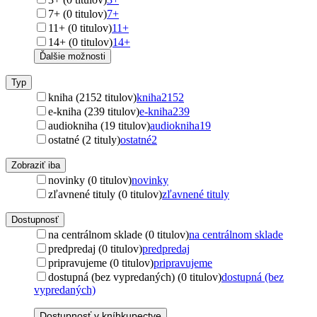
7+ (0 titulov)
7+
11+ (0 titulov)
11+
14+ (0 titulov)
14+
Ďalšie možnosti
Typ
kniha (2152 titulov)
kniha
2152
e-kniha (239 titulov)
e-kniha
239
audiokniha (19 titulov)
audiokniha
19
ostatné (2 tituly)
ostatné
2
Zobraziť iba
novinky (0 titulov)
novinky
zľavnené tituly (0 titulov)
zľavnené tituly
Dostupnosť
na centrálnom sklade (0 titulov)
na centrálnom sklade
predpredaj (0 titulov)
predpredaj
pripravujeme (0 titulov)
pripravujeme
dostupná (bez vypredaných) (0 titulov)
dostupná (bez
vypredaných)
Dostupnosť v kníhkupectve