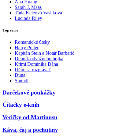
Ana Huang
Sarah J. Maas
Táňa Keleová Vasilková
Lucinda Riley
Top série
Romantické úteky
Harry Potter
Kapitán Stein a Notár Barbarič
Denník odvážneho bojka
Krimi Dominika Dána
Učím sa rozprávať
Duna
Smradi
Darčekové poukážky
Čítačky e-kníh
Vecičky od Martinusu
Káva, čaj a pochutiny