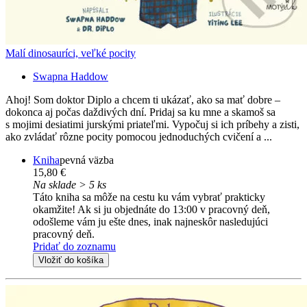
Malí dinosauríci, veľké pocity
Swapna Haddow
Ahoj! Som doktor Diplo a chcem ti ukázať, ako sa mať dobre –
dokonca aj počas daždivých dní. Pridaj sa ku mne a skamoš sa
s mojimi desiatimi jurskými priateľmi. Vypočuj si ich príbehy a zisti,
ako zvládať rôzne pocity pomocou jednoduchých cvičení a ...
Kniha
pevná väzba
15,80 €
Na sklade > 5 ks
Táto kniha sa môže na cestu ku vám vybrať prakticky
okamžite! Ak si ju objednáte do 13:00 v pracovný deň,
odošleme vám ju ešte dnes, inak najneskôr nasledujúci
pracovný deň.
Pridať do zoznamu
Vložiť do košíka