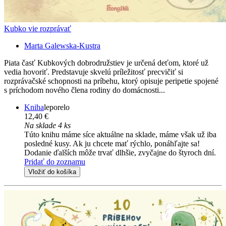
Kubko vie rozprávať
Marta Galewska-Kustra
Piata časť Kubkových dobrodružstiev je určená deťom, ktoré už
vedia hovoriť. Predstavuje skvelú príležitosť precvičiť si
rozprávačské schopnosti na príbehu, ktorý opisuje peripetie spojené
s príchodom nového člena rodiny do domácnosti...
Kniha
leporelo
12,40 €
Na sklade 4 ks
Túto knihu máme síce aktuálne na sklade, máme však už iba
posledné kusy. Ak ju chcete mať rýchlo, ponáhľajte sa!
Dodanie ďalších môže trvať dlhšie, zvyčajne do štyroch dní.
Pridať do zoznamu
Vložiť do košíka