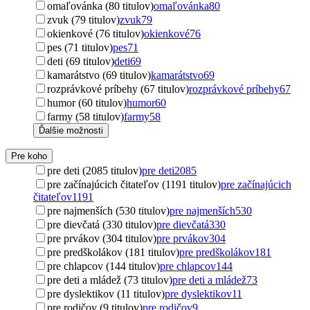
omaľovánka (80 titulov)
omaľovánka
80
zvuk (79 titulov)
zvuk
79
okienkové (76 titulov)
okienkové
76
pes (71 titulov)
pes
71
deti (69 titulov)
deti
69
kamarátstvo (69 titulov)
kamarátstvo
69
rozprávkové príbehy (67 titulov)
rozprávkové príbehy
67
humor (60 titulov)
humor
60
farmy (58 titulov)
farmy
58
Ďalšie možnosti
Pre koho
pre deti (2085 titulov)
pre deti
2085
pre začínajúcich čitateľov (1191 titulov)
pre začínajúcich
čitateľov
1191
pre najmenších (530 titulov)
pre najmenších
530
pre dievčatá (330 titulov)
pre dievčatá
330
pre prvákov (304 titulov)
pre prvákov
304
pre predškolákov (181 titulov)
pre predškolákov
181
pre chlapcov (144 titulov)
pre chlapcov
144
pre deti a mládež (73 titulov)
pre deti a mládež
73
pre dyslektikov (11 titulov)
pre dyslektikov
11
pre rodičov (9 titulov)
pre rodičov
9