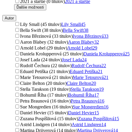
2021 a staršie (0 titulov)
2021 a staršie
Ďalšie možnosti
Autor
Lily Small (45 titulov)
Lily Small
45
Bella Swift (38 titulov)
Bella Swift
38
Ivona Březinová (33 titulov)
Ivona Březinová
33
Aaron Blabey (32 titulov)
Aaron Blabey
32
Arnold Lobel (29 titulov)
Arnold Lobel
29
Daniela Krolupperová (25 titulov)
Daniela Krolupperová
25
Josef Lada (24 titulov)
Josef Lada
24
Rudolf Čechura (22 titulov)
Rudolf Čechura
22
Eduard Petiška (21 titulov)
Eduard Petiška
21
Marie Tetourová (21 titulov)
Marie Tetourová
21
Claire Belton (20 titulov)
Claire Belton
20
Stella Tarakson (19 titulov)
Stella Tarakson
19
Bohumil Říha (17 titulov)
Bohumil Říha
17
Petra Braunová (16 titulov)
Petra Braunová
16
Sue Mongredien (16 titulov)
Sue Mongredien
16
Daniel Hevier (15 titulov)
Daniel Hevier
15
Zuzana Pospíšilová (15 titulov)
Zuzana Pospíšilová
15
Astrid Lindgren (14 titulov)
Astrid Lindgren
14
Martina Drijverová (14 titulov)
Martina Drijverová
14