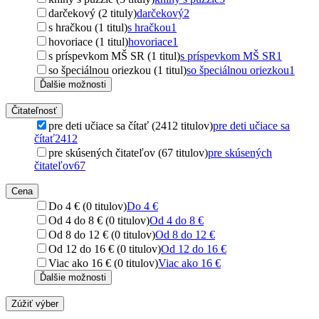
darčekový (2 tituly)
darčekový
2
s hračkou (1 titul)
s hračkou
1
hovoriace (1 titul)
hovoriace
1
s príspevkom MŠ SR (1 titul)
s príspevkom MŠ SR
1
so špeciálnou oriezkou (1 titul)
so špeciálnou oriezkou
1
Ďalšie možnosti
Čitateľnosť
pre deti učiace sa čítať (2412 titulov)
pre deti učiace sa
čítať
2412
pre skúsených čitateľov (67 titulov)
pre skúsených
čitateľov
67
Cena
Do 4 € (0 titulov)
Do 4 €
Od 4 do 8 € (0 titulov)
Od 4 do 8 €
Od 8 do 12 € (0 titulov)
Od 8 do 12 €
Od 12 do 16 € (0 titulov)
Od 12 do 16 €
Viac ako 16 € (0 titulov)
Viac ako 16 €
Ďalšie možnosti
Zúžiť výber