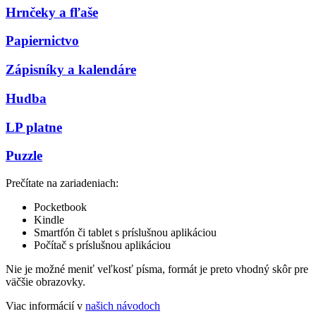
Hrnčeky a fľaše
Papiernictvo
Zápisníky a kalendáre
Hudba
LP platne
Puzzle
Prečítate na zariadeniach:
Pocketbook
Kindle
Smartfón či tablet s príslušnou aplikáciou
Počítač s príslušnou aplikáciou
Nie je možné meniť veľkosť písma, formát je preto vhodný skôr pre
väčšie obrazovky.
Viac informácií v
našich návodoch