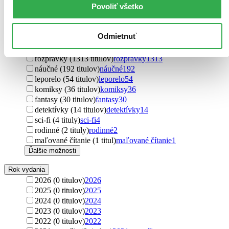
Povoliť všetko
príručky (1 titul)
príručky
1
encyklopédie (1 titul)
encyklopédie
1
Ďalšie možnosti
Odmietnuť
Podžáner
rozprávky (1313 titulov)
rozprávky
1313
náučné (192 titulov)
náučné
192
leporelo (54 titulov)
leporelo
54
komiksy (36 titulov)
komiksy
36
fantasy (30 titulov)
fantasy
30
detektívky (14 titulov)
detektívky
14
sci-fi (4 tituly)
sci-fi
4
rodinné (2 tituly)
rodinné
2
maľované čítanie (1 titul)
maľované čítanie
1
Ďalšie možnosti
Rok vydania
2026 (0 titulov)
2026
2025 (0 titulov)
2025
2024 (0 titulov)
2024
2023 (0 titulov)
2023
2022 (0 titulov)
2022