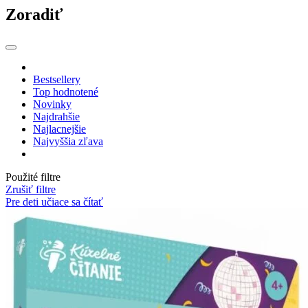
Zoradiť
Bestsellery
Top hodnotené
Novinky
Najdrahšie
Najlacnejšie
Najvyššia zľava
Použité filtre
Zrušiť filtre
Pre deti učiace sa čítať