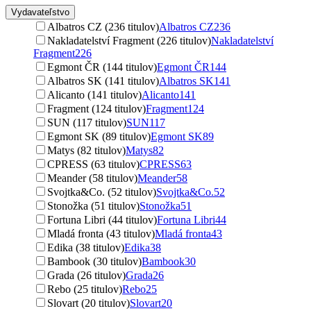
Vydavateľstvo
Albatros CZ (236 titulov)
Albatros CZ
236
Nakladatelství Fragment (226 titulov)
Nakladatelství
Fragment
226
Egmont ČR (144 titulov)
Egmont ČR
144
Albatros SK (141 titulov)
Albatros SK
141
Alicanto (141 titulov)
Alicanto
141
Fragment (124 titulov)
Fragment
124
SUN (117 titulov)
SUN
117
Egmont SK (89 titulov)
Egmont SK
89
Matys (82 titulov)
Matys
82
CPRESS (63 titulov)
CPRESS
63
Meander (58 titulov)
Meander
58
Svojtka&Co. (52 titulov)
Svojtka&Co.
52
Stonožka (51 titulov)
Stonožka
51
Fortuna Libri (44 titulov)
Fortuna Libri
44
Mladá fronta (43 titulov)
Mladá fronta
43
Edika (38 titulov)
Edika
38
Bambook (30 titulov)
Bambook
30
Grada (26 titulov)
Grada
26
Rebo (25 titulov)
Rebo
25
Slovart (20 titulov)
Slovart
20