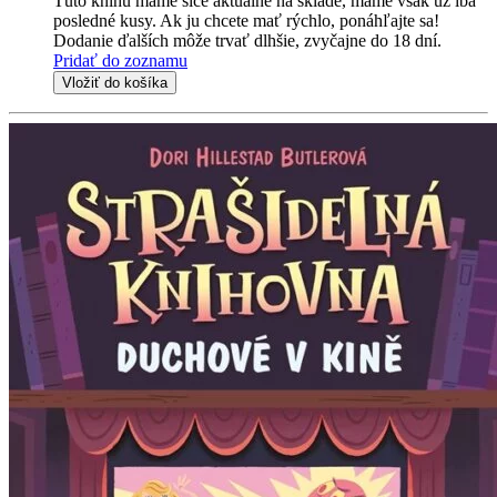
Túto knihu máme síce aktuálne na sklade, máme však už iba
posledné kusy. Ak ju chcete mať rýchlo, ponáhľajte sa!
Dodanie ďalších môže trvať dlhšie, zvyčajne do 18 dní.
Pridať do zoznamu
Vložiť do košíka