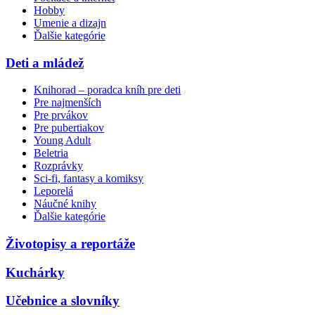
Hobby
Umenie a dizajn
Ďalšie kategórie
Deti a mládež
Knihorad – poradca kníh pre deti
Pre najmenších
Pre prvákov
Pre pubertiakov
Young Adult
Beletria
Rozprávky
Sci-fi, fantasy a komiksy
Leporelá
Náučné knihy
Ďalšie kategórie
Životopisy a reportáže
Kuchárky
Učebnice a slovníky