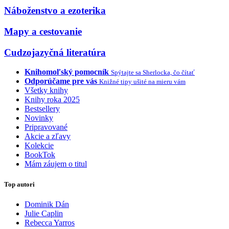
Náboženstvo a ezoterika
Mapy a cestovanie
Cudzojazyčná literatúra
Knihomoľský pomocník
Spýtajte sa Sherlocka, čo čítať
Odporúčame pre vás
Knižné tipy ušité na mieru vám
Všetky knihy
Knihy roka 2025
Bestsellery
Novinky
Pripravované
Akcie a zľavy
Kolekcie
BookTok
Mám záujem o titul
Top autori
Dominik Dán
Julie Caplin
Rebecca Yarros