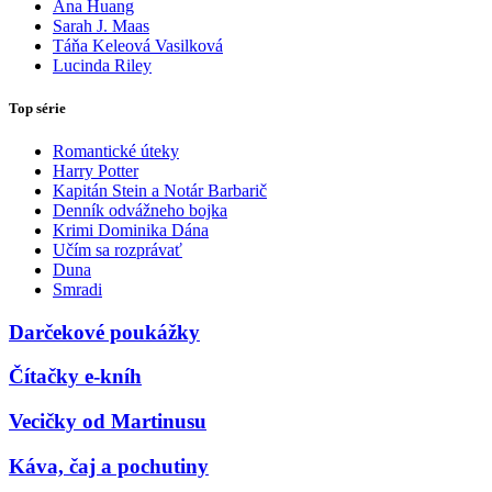
Ana Huang
Sarah J. Maas
Táňa Keleová Vasilková
Lucinda Riley
Top série
Romantické úteky
Harry Potter
Kapitán Stein a Notár Barbarič
Denník odvážneho bojka
Krimi Dominika Dána
Učím sa rozprávať
Duna
Smradi
Darčekové poukážky
Čítačky e-kníh
Vecičky od Martinusu
Káva, čaj a pochutiny