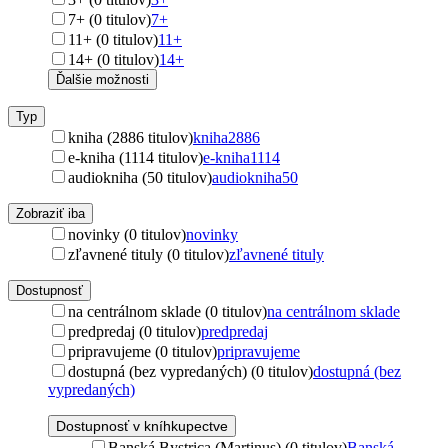
7+ (0 titulov)
7+
11+ (0 titulov)
11+
14+ (0 titulov)
14+
Ďalšie možnosti
Typ
kniha (2886 titulov)
kniha
2886
e-kniha (1114 titulov)
e-kniha
1114
audiokniha (50 titulov)
audiokniha
50
Zobraziť iba
novinky (0 titulov)
novinky
zľavnené tituly (0 titulov)
zľavnené tituly
Dostupnosť
na centrálnom sklade (0 titulov)
na centrálnom sklade
predpredaj (0 titulov)
predpredaj
pripravujeme (0 titulov)
pripravujeme
dostupná (bez vypredaných) (0 titulov)
dostupná (bez
vypredaných)
Dostupnosť v kníhkupectve
Banská Bystrica (Martinus) (0 titulov)
Banská