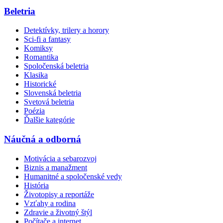
Beletria
Detektívky, trilery a horory
Sci-fi a fantasy
Komiksy
Romantika
Spoločenská beletria
Klasika
Historické
Slovenská beletria
Svetová beletria
Poézia
Ďalšie kategórie
Náučná a odborná
Motivácia a sebarozvoj
Biznis a manažment
Humanitné a spoločenské vedy
História
Životopisy a reportáže
Vzťahy a rodina
Zdravie a životný štýl
Počítače a internet