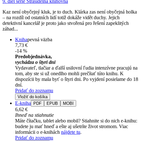
9. diel série
Strašidelná knihovna
Kaz není obyčejný kluk, je to duch. Klárka zas není obyčejná holka
– na rozdíl od ostatních lidí totiž dokáže vidět duchy. Jejich
detektivní kancelář je proto jako stvořená pro řešení zapeklitých
záhad...
Kniha
pevná väzba
7,73 €
-14 %
Predobjednávka,
vychádza o štyri dni
Vydavateľ, tlačiar a ďalší usilovní ľudia intenzívne pracujú na
tom, aby ste si už onedlho mohli prečítať túto knihu. K
dispozícii by mala byť o štyri dni. Po vyjdení posielame do 18
dní.
Pridať do zoznamu
Vložiť do košíka
E-kniha
PDF
EPUB
MOBI
6,62 €
Ihneď na stiahnutie
Máte čítačku, tablet alebo mobil? Stiahnite si do nich e-knihu:
budete ju mať hneď a ešte aj ušetríte život stromom. Viac
informácii o e-knihách
nájdete tu
.
Pridať do zoznamu