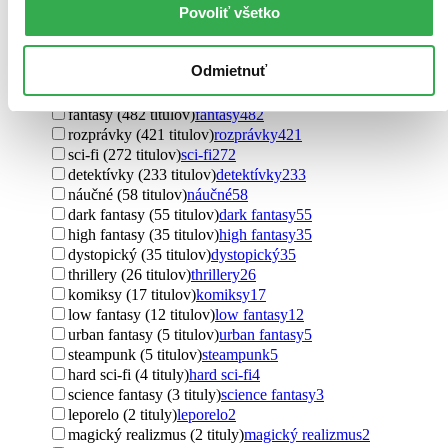
Povoliť všetko
pracovné listy (4 tituly)
pracovné listy
4
vtipy (3 tituly)
vtipy
3
Ďalšie možnosti
Odmietnuť
Podžáner
fantasy (482 titulov)
fantasy
482
rozprávky (421 titulov)
rozprávky
421
sci-fi (272 titulov)
sci-fi
272
detektívky (233 titulov)
detektívky
233
náučné (58 titulov)
náučné
58
dark fantasy (55 titulov)
dark fantasy
55
high fantasy (35 titulov)
high fantasy
35
dystopický (35 titulov)
dystopický
35
thrillery (26 titulov)
thrillery
26
komiksy (17 titulov)
komiksy
17
low fantasy (12 titulov)
low fantasy
12
urban fantasy (5 titulov)
urban fantasy
5
steampunk (5 titulov)
steampunk
5
hard sci-fi (4 tituly)
hard sci-fi
4
science fantasy (3 tituly)
science fantasy
3
leporelo (2 tituly)
leporelo
2
magický realizmus (2 tituly)
magický realizmus
2