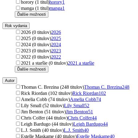
horory (1 titul)
horory
1
manga (1 titul)
manga
1
Ďalšie možnosti
Rok vydania
2026 (0 titulov)
2026
2025 (0 titulov)
2025
2024 (0 titulov)
2024
2023 (0 titulov)
2023
2022 (0 titulov)
2022
2021 a staršie (0 titulov)
2021 a staršie
Ďalšie možnosti
Autor
Thomas C. Brezina (248 titulov)
Thomas C. Brezina
248
Rick Riordan (102 titulov)
Rick Riordan
102
Amelia Cobb (74 titulov)
Amelia Cobb
74
Lily Small (52 titulov)
Lily Small
52
Jim Benton (51 titulov)
Jim Benton
51
Chris Colfer (44 titulov)
Chris Colfer
44
Leigh Bardugo (44 titulov)
Leigh Bardugo
44
L.J. Smith (40 titulov)
L.J. Smith
40
Estelle Maskame (40 titulov)
Estelle Maskame
40