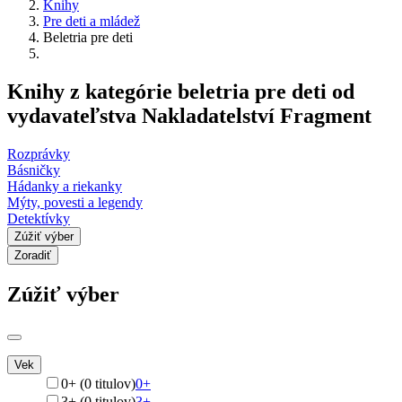
Knihy
Pre deti a mládež
Beletria pre deti
Knihy z kategórie beletria pre deti od
vydavateľstva Nakladatelství Fragment
Rozprávky
Básničky
Hádanky a riekanky
Mýty, povesti a legendy
Detektívky
Zúžiť výber
Zoradiť
Zúžiť výber
Vek
0+ (0 titulov)
0+
3+ (0 titulov)
3+