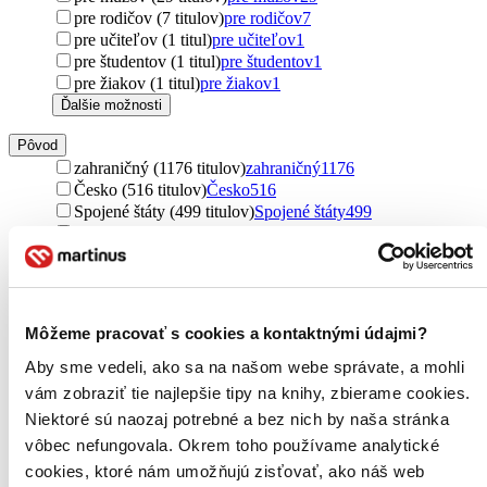
pre rodičov (7 titulov)
pre rodičov
7
pre učiteľov (1 titul)
pre učiteľov
1
pre študentov (1 titul)
pre študentov
1
pre žiakov (1 titul)
pre žiakov
1
Ďalšie možnosti
Pôvod
zahraničný (1176 titulov)
zahraničný
1176
Česko (516 titulov)
Česko
516
Spojené štáty (499 titulov)
Spojené štáty
499
Spojené kráľovstvo (259 titulov)
Spojené kráľovstvo
259
Nemecko (149 titulov)
Nemecko
149
Rakúsko (95 titulov)
Rakúsko
95
Austrália (44 titulov)
Austrália
44
Kanada (33 titulov)
Kanada
33
Môžeme pracovať s cookies a kontaktnými údajmi?
Ukrajina (25 titulov)
Ukrajina
25
Slovensko (24 titulov)
Slovensko
24
Aby sme vedeli, ako sa na našom webe správate, a mohli
Belgicko (18 titulov)
Belgicko
18
vám zobraziť tie najlepšie tipy na knihy, zbierame cookies.
severský (16 titulov)
severský
16
Niektoré sú naozaj potrebné a bez nich by naša stránka
Írsko (14 titulov)
Írsko
14
vôbec nefungovala. Okrem toho používame analytické
Francúzsko (14 titulov)
Francúzsko
14
cookies, ktoré nám umožňujú zisťovať, ako náš web
Južná Kórea (12 titulov)
Južná Kórea
12