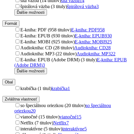
šitá väzba (14 titulov)
šitá väzba
14
špirálová väzba (3 tituly)
špirálová väzba
3
Ďalšie možnosti
Formát
E-kniha: PDF (958 titulov)
E-kniha: PDF
958
E-kniha: EPUB (930 titulov)
E-kniha: EPUB
930
E-kniha: MOBI (925 titulov)
E-kniha: MOBI
925
Audiokniha: CD (28 titulov)
Audiokniha: CD
28
Audiokniha: MP3 (22 titulov)
Audiokniha: MP3
22
E-kniha: EPUB (Adobe DRM) (3 tituly)
E-kniha: EPUB
(Adobe DRM)
3
Ďalšie možnosti
Obal
krabička (1 titul)
krabička
1
Zvláštna vlastnosť
so špeciálnou oriezkou (20 titulov)
so špeciálnou
oriezkou
20
vianočné (15 titulov)
vianočné
15
Netflix (7 titulov)
Netflix
7
interaktívne (5 titulov)
interaktívne
5