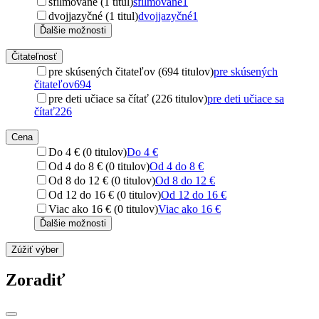
sfilmované (1 titul)
sfilmované
1
dvojjazyčné (1 titul)
dvojjazyčné
1
Ďalšie možnosti
Čitateľnosť
pre skúsených čitateľov (694 titulov)
pre skúsených
čitateľov
694
pre deti učiace sa čítať (226 titulov)
pre deti učiace sa
čítať
226
Cena
Do 4 € (0 titulov)
Do 4 €
Od 4 do 8 € (0 titulov)
Od 4 do 8 €
Od 8 do 12 € (0 titulov)
Od 8 do 12 €
Od 12 do 16 € (0 titulov)
Od 12 do 16 €
Viac ako 16 € (0 titulov)
Viac ako 16 €
Ďalšie možnosti
Zúžiť výber
Zoradiť