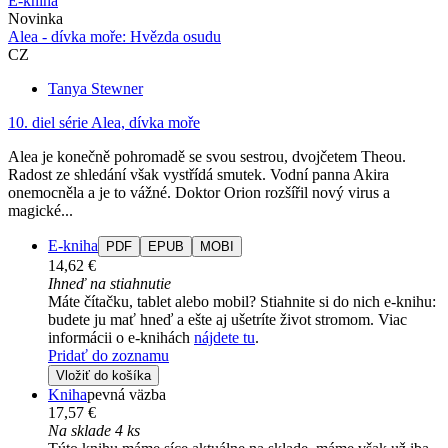
E-kniha
Novinka
Alea - dívka moře: Hvězda osudu
CZ
Tanya Stewner
10. diel série
Alea, dívka moře
Alea je konečně pohromadě se svou sestrou, dvojčetem Theou.
Radost ze shledání však vystřídá smutek. Vodní panna Akira
onemocněla a je to vážné. Doktor Orion rozšířil nový virus a
magické...
E-kniha
PDF
EPUB
MOBI
14,62 €
Ihneď na stiahnutie
Máte čítačku, tablet alebo mobil? Stiahnite si do nich e-knihu:
budete ju mať hneď a ešte aj ušetríte život stromom. Viac
informácii o e-knihách
nájdete tu
.
Pridať do zoznamu
Vložiť do košíka
Kniha
pevná väzba
17,57 €
Na sklade 4 ks