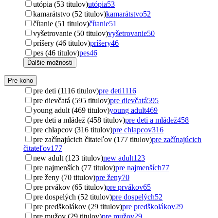
utópia (53 titulov)
utópia
53
kamarátstvo (52 titulov)
kamarátstvo
52
čítanie (51 titulov)
čítanie
51
vyšetrovanie (50 titulov)
vyšetrovanie
50
príšery (46 titulov)
príšery
46
pes (46 titulov)
pes
46
Ďalšie možnosti
Pre koho
pre deti (1116 titulov)
pre deti
1116
pre dievčatá (595 titulov)
pre dievčatá
595
young adult (469 titulov)
young adult
469
pre deti a mládež (458 titulov)
pre deti a mládež
458
pre chlapcov (316 titulov)
pre chlapcov
316
pre začínajúcich čitateľov (177 titulov)
pre začínajúcich
čitateľov
177
new adult (123 titulov)
new adult
123
pre najmenších (77 titulov)
pre najmenších
77
pre ženy (70 titulov)
pre ženy
70
pre prvákov (65 titulov)
pre prvákov
65
pre dospelých (52 titulov)
pre dospelých
52
pre predškolákov (29 titulov)
pre predškolákov
29
pre mužov (29 titulov)
pre mužov
29