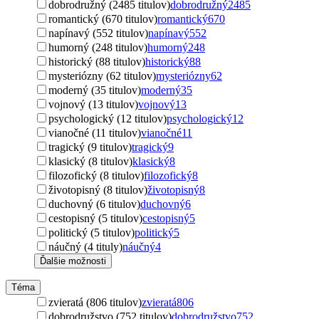
dobrodružný (2485 titulov)
dobrodružný
2485
romantický (670 titulov)
romantický
670
napínavý (552 titulov)
napínavý
552
humorný (248 titulov)
humorný
248
historický (88 titulov)
historický
88
mysteriózny (62 titulov)
mysteriózny
62
moderný (35 titulov)
moderný
35
vojnový (13 titulov)
vojnový
13
psychologický (12 titulov)
psychologický
12
vianočné (11 titulov)
vianočné
11
tragický (9 titulov)
tragický
9
klasický (8 titulov)
klasický
8
filozofický (8 titulov)
filozofický
8
životopisný (8 titulov)
životopisný
8
duchovný (6 titulov)
duchovný
6
cestopisný (5 titulov)
cestopisný
5
politický (5 titulov)
politický
5
náučný (4 tituly)
náučný
4
Ďalšie možnosti
Téma
zvieratá (806 titulov)
zvieratá
806
dobrodružstvo (752 titulov)
dobrodružstvo
752