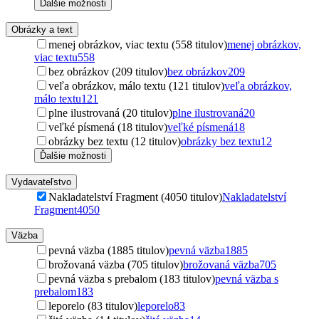
Ďalšie možnosti
Obrázky a text
menej obrázkov, viac textu (558 titulov)
menej obrázkov,
viac textu
558
bez obrázkov (209 titulov)
bez obrázkov
209
veľa obrázkov, málo textu (121 titulov)
veľa obrázkov,
málo textu
121
plne ilustrovaná (20 titulov)
plne ilustrovaná
20
veľké písmená (18 titulov)
veľké písmená
18
obrázky bez textu (12 titulov)
obrázky bez textu
12
Ďalšie možnosti
Vydavateľstvo
Nakladatelství Fragment (4050 titulov)
Nakladatelství
Fragment
4050
Väzba
pevná väzba (1885 titulov)
pevná väzba
1885
brožovaná väzba (705 titulov)
brožovaná väzba
705
pevná väzba s prebalom (183 titulov)
pevná väzba s
prebalom
183
leporelo (83 titulov)
leporelo
83