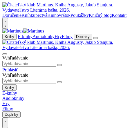
Doručenie
Kníhkupectvá
Knihovrátok
Poukážky
Knižný blog
Kontakt
E-knihy
Audioknihy
Hry
Filmy
Knihy
Doplnky
Vyhľadávanie
Prihlásiť
Vyhľadávanie
Knihy
E-knihy
Audioknihy
Hry
Filmy
Doplnky