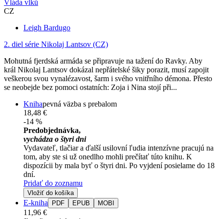
Vláda vlků
CZ
Leigh Bardugo
2. diel série
Nikolaj Lantsov (CZ)
Mohutná fjerdská armáda se připravuje na tažení do Ravky. Aby
král Nikolaj Lantsov dokázal nepřátelské šiky porazit, musí zapojit
veškerou svou vynalézavost, šarm i svého vnitřního démona. Přesto
se neobejde bez pomoci ostatních: Zoja i Nina stojí při...
Kniha
pevná väzba s prebalom
18,48 €
-14 %
Predobjednávka,
vychádza o štyri dni
Vydavateľ, tlačiar a ďalší usilovní ľudia intenzívne pracujú na
tom, aby ste si už onedlho mohli prečítať túto knihu. K
dispozícii by mala byť o štyri dni. Po vyjdení posielame do 18
dní.
Pridať do zoznamu
Vložiť do košíka
E-kniha
PDF
EPUB
MOBI
11,96 €