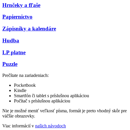
Hrnčeky a fľaše
Papiernictvo
Zápisníky a kalendáre
Hudba
LP platne
Puzzle
Prečítate na zariadeniach:
Pocketbook
Kindle
Smartfón či tablet s príslušnou aplikáciou
Počítač s príslušnou aplikáciou
Nie je možné meniť veľkosť písma, formát je preto vhodný skôr pre
väčšie obrazovky.
Viac informácií v
našich návodoch