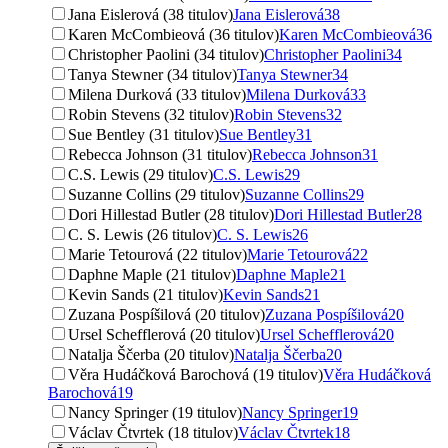
Jana Eislerová (38 titulov)
Jana Eislerová
38
Karen McCombieová (36 titulov)
Karen McCombieová
36
Christopher Paolini (34 titulov)
Christopher Paolini
34
Tanya Stewner (34 titulov)
Tanya Stewner
34
Milena Durková (33 titulov)
Milena Durková
33
Robin Stevens (32 titulov)
Robin Stevens
32
Sue Bentley (31 titulov)
Sue Bentley
31
Rebecca Johnson (31 titulov)
Rebecca Johnson
31
C.S. Lewis (29 titulov)
C.S. Lewis
29
Suzanne Collins (29 titulov)
Suzanne Collins
29
Dori Hillestad Butler (28 titulov)
Dori Hillestad Butler
28
C. S. Lewis (26 titulov)
C. S. Lewis
26
Marie Tetourová (22 titulov)
Marie Tetourová
22
Daphne Maple (21 titulov)
Daphne Maple
21
Kevin Sands (21 titulov)
Kevin Sands
21
Zuzana Pospíšilová (20 titulov)
Zuzana Pospíšilová
20
Ursel Schefflerová (20 titulov)
Ursel Schefflerová
20
Natalja Ščerba (20 titulov)
Natalja Ščerba
20
Věra Hudáčková Barochová (19 titulov)
Věra Hudáčková
Barochová
19
Nancy Springer (19 titulov)
Nancy Springer
19
Václav Čtvrtek (18 titulov)
Václav Čtvrtek
18