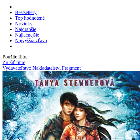
Bestsellery
Top hodnotené
Novinky
Najdrahšie
Najlacnejšie
Najvyššia zľava
Použité filtre
Zrušiť filtre
Vydavateľstvo Nakladatelství Fragment