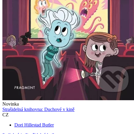
Novinka
Strašidelná knihovna: Duchové v kině
CZ
Dori Hillestad Butler