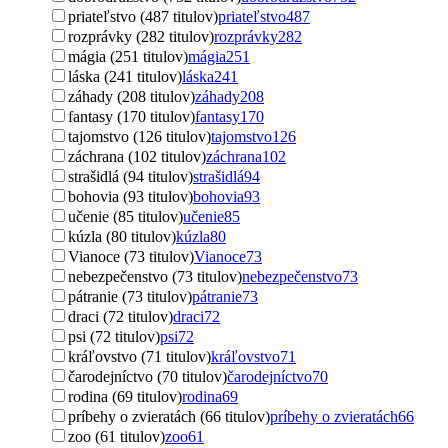
priateľstvo (487 titulov)
priateľstvo
487
rozprávky (282 titulov)
rozprávky
282
mágia (251 titulov)
mágia
251
láska (241 titulov)
láska
241
záhady (208 titulov)
záhady
208
fantasy (170 titulov)
fantasy
170
tajomstvo (126 titulov)
tajomstvo
126
záchrana (102 titulov)
záchrana
102
strašidlá (94 titulov)
strašidlá
94
bohovia (93 titulov)
bohovia
93
učenie (85 titulov)
učenie
85
kúzla (80 titulov)
kúzla
80
Vianoce (73 titulov)
Vianoce
73
nebezpečenstvo (73 titulov)
nebezpečenstvo
73
pátranie (73 titulov)
pátranie
73
draci (72 titulov)
draci
72
psi (72 titulov)
psi
72
kráľovstvo (71 titulov)
kráľovstvo
71
čarodejníctvo (70 titulov)
čarodejníctvo
70
rodina (69 titulov)
rodina
69
príbehy o zvieratách (66 titulov)
príbehy o zvieratách
66
zoo (61 titulov)
zoo
61