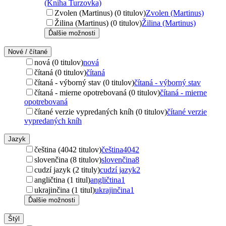
(Kniha Turzovka)
Zvolen (Martinus) (0 titulov)
Zvolen (Martinus)
Žilina (Martinus) (0 titulov)
Žilina (Martinus)
Ďalšie možnosti
Nové / čítané
nová (0 titulov)
nová
čítaná (0 titulov)
čítaná
čítaná - výborný stav (0 titulov)
čítaná - výborný stav
čítaná - mierne opotrebovaná (0 titulov)
čítaná - mierne
opotrebovaná
čítané verzie vypredaných kníh (0 titulov)
čítané verzie
vypredaných kníh
Jazyk
čeština (4042 titulov)
čeština
4042
slovenčina (8 titulov)
slovenčina
8
cudzí jazyk (2 tituly)
cudzí jazyk
2
angličtina (1 titul)
angličtina
1
ukrajinčina (1 titul)
ukrajinčina
1
Ďalšie možnosti
Štýl