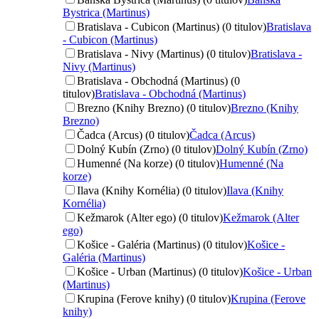
Bystrica (Martinus)
Bratislava - Cubicon (Martinus) (0 titulov)
Bratislava
- Cubicon (Martinus)
Bratislava - Nivy (Martinus) (0 titulov)
Bratislava -
Nivy (Martinus)
Bratislava - Obchodná (Martinus) (0
titulov)
Bratislava - Obchodná (Martinus)
Brezno (Knihy Brezno) (0 titulov)
Brezno (Knihy
Brezno)
Čadca (Arcus) (0 titulov)
Čadca (Arcus)
Dolný Kubín (Zrno) (0 titulov)
Dolný Kubín (Zrno)
Humenné (Na korze) (0 titulov)
Humenné (Na
korze)
Ilava (Knihy Kornélia) (0 titulov)
Ilava (Knihy
Kornélia)
Kežmarok (Alter ego) (0 titulov)
Kežmarok (Alter
ego)
Košice - Galéria (Martinus) (0 titulov)
Košice -
Galéria (Martinus)
Košice - Urban (Martinus) (0 titulov)
Košice - Urban
(Martinus)
Krupina (Ferove knihy) (0 titulov)
Krupina (Ferove
knihy)